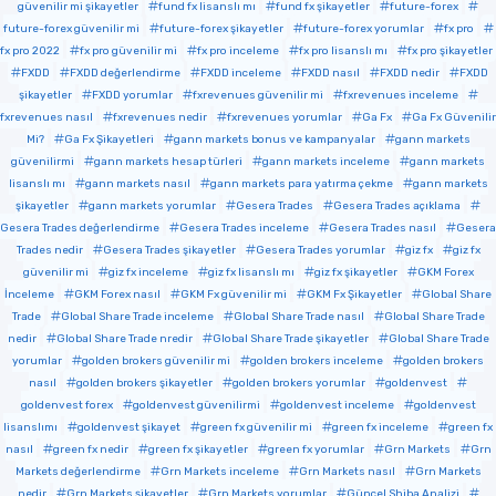
güvenilir mi şikayetler
fund fx lisanslı mı
fund fx şikayetler
future-forex
future-forex güvenilir mi
future-forex şikayetler
future-forex yorumlar
fx pro
fx pro 2022
fx pro güvenilir mi
fx pro inceleme
fx pro lisanslı mı
fx pro şikayetler
FXDD
FXDD değerlendirme
FXDD inceleme
FXDD nasıl
FXDD nedir
FXDD
şikayetler
FXDD yorumlar
fxrevenues güvenilir mi
fxrevenues inceleme
fxrevenues nasıl
fxrevenues nedir
fxrevenues yorumlar
Ga Fx
Ga Fx Güvenilir
Mi?
Ga Fx Şikayetleri
gann markets bonus ve kampanyalar
gann markets
güvenilirmi
gann markets hesap türleri
gann markets inceleme
gann markets
lisanslı mı
gann markets nasıl
gann markets para yatırma çekme
gann markets
şikayetler
gann markets yorumlar
Gesera Trades
Gesera Trades açıklama
Gesera Trades değerlendirme
Gesera Trades inceleme
Gesera Trades nasıl
Gesera
Trades nedir
Gesera Trades şikayetler
Gesera Trades yorumlar
giz fx
giz fx
güvenilir mi
giz fx inceleme
giz fx lisanslı mı
giz fx şikayetler
GKM Forex
İnceleme
GKM Forex nasıl
GKM Fx güvenilir mi
GKM Fx Şikayetler
Global Share
Trade
Global Share Trade inceleme
Global Share Trade nasıl
Global Share Trade
nedir
Global Share Trade nredir
Global Share Trade şikayetler
Global Share Trade
yorumlar
golden brokers güvenilir mi
golden brokers inceleme
golden brokers
nasıl
golden brokers şikayetler
golden brokers yorumlar
goldenvest
goldenvest forex
goldenvest güvenilirmi
goldenvest inceleme
goldenvest
lisanslımı
goldenvest şikayet
green fx güvenilir mi
green fx inceleme
green fx
nasıl
green fx nedir
green fx şikayetler
green fx yorumlar
Grn Markets
Grn
Markets değerlendirme
Grn Markets inceleme
Grn Markets nasıl
Grn Markets
nedir
Grn Markets şikayetler
Grn Markets yorumlar
Güncel Shiba Analizi