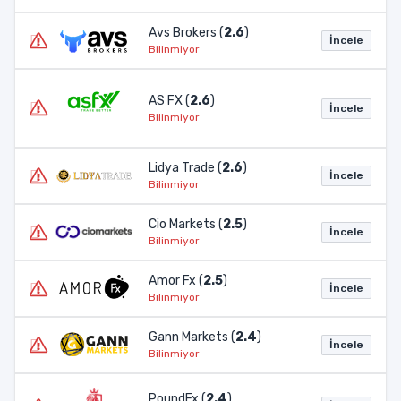
Avs Brokers (
2.6
)
İncele
Bilinmiyor
AS FX (
2.6
)
İncele
Bilinmiyor
Lidya Trade (
2.6
)
İncele
Bilinmiyor
Cio Markets (
2.5
)
İncele
Bilinmiyor
Amor Fx (
2.5
)
İncele
Bilinmiyor
Gann Markets (
2.4
)
İncele
Bilinmiyor
PoundFx (
2.4
)