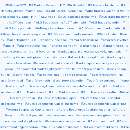
5 Kasım 2021
A Markets Güvenilir Mi?
A Markets İ
A Markets İnceleme
A
Markets Şikayet
Aktif Forex
Aktif Forex Güvenilir mi
Alba Brokers Güvenilir Mi?
Alba Brokers Lisanslı Mı?
ALG Trade
ALG Trade değerlendirme
ALG Trade inceleme
ALG Trade nasıl
ALG Trade nedir
ALG Trade nedri
ALG Trade şikayetler
ALG Trade yorumlar
AllWays İnvestments nasıl
AllWays İnvestments nedir
AllWays İnvestments şikayetler
AllWays İnvestments yorumlar
Altın Analizi
amor
fx
amor fx güvenilir mi
amor fx inceleme
amor fx lisanslı mı
amor fx şikayetler
analiz
anat fx güvenilir mi
anat fx lisanslı mı
anat fx nasıl
anat fx nedir
anat fx şikayetler
anat fx yorumlar
anka capital markets bonus ve kampanyalar
anka capital markets güvenilir mi
anka capital markets hesap türleri
anka capital
markets lisanslı mı
anka capital markets nasıl
anka capital markets para yatırma
çekme
anka capital markets şikayetler
as fx
as fx güvenilir mi
as fx hesap
türleri
as fx incelem
as fx inceleme
as fx lisanslı mı
asal forex güvenilir mi
asal forex nasıl
asal forex nedir
asal forex şikayetler
asal forex yorumlar
Auro
Markets
Auro Markets açıklama
Auro Markets değerlendirme
Auro Markets
inceleme
Auro Markets nasıl
Auro Markets nedir
Auro Markets şikayetler
Auro
Markets yorumlar
Aurora Bosphorus Capital
Aurora Bosphorus Capital
değerlendirme
Aurora Bosphorus Capital inceleme
Aurora Bosphorus Capital nasıl
Aurora Bosphorus Capital nedir
Aurora Bosphorus Capital şikayetler
Aurora
Bosphorus Capital yorumlar
avenva-markets
avenva-markets güvenilir mi
avenva-markets şikayetler
avenva-markets yorumlar
Avis Investment
Avis
Investment değerlendirme
Avis Investment inceleme
Avis Investment nasıl
Avis