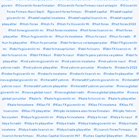
güveni
Güvenilir forex firmaları
Güvenilir Forex Firması nasıl anlaşılır
Güvenilir
Forex Firması Nasıl Seçili
güvenli forex firması
hedef capital
hedef capital
güvenilir mi
hedef capital inceleme
hedef capital lisanslı mı
hedef capital
şikayetler
Hızlı Forex
Hızlı Fx
Hızlı Fx Güvenilir Mi
hot forex
hot forex 2022
hot forex güvenilir mi
hot forex inceleme
hot forex lisanslı mı
hot forex
şikayetler
Hun fx güvenilir mi
Hun fx inceleme
Hun fx nasıl
Hun fx nedir
Hun fx şikayetler
Hun fx yorumlar
idol fx bonus ve kampanyalar
İdol FX güvenilir
mi
idol fx güvenilir mi
idol fx hesap türleri
idol fx lisans
İdol FX lisanslı m
idol fx lisanslı mı
İdol FX Nasıl
idol fx nasıl
idol fx para yatırma ve çekme
idol fx
şikayetler
ind yatırım güvenilir mi
ind yatırım inceleme
ind yatırım nasıl
ind
yatırım nedir
ind yatırım şikayetler
ind yatırım yorumlar
index fx
index fx 2022
index fx güvenilir mi
index fx inceleme
index fx lisanslı mı
index fx şikayetler
inova global güvenilir mi
interaktif yatırım
interaktif yatırım güvenilir mi
interaktif
yatırım nasıl
interaktif yatırım şikayetler
interaktif yatırım yorumlar
ınova global
güvenilir mi
ınova global nasıl
ınova global nedir
ınova global şikayetler
ınova
global yorumlar
kale fx
kale fx güvenilir mi
kale fx lisnslı mı
kale fx şikayetler
kale fxinceleme
Klas FX
Klas FX güvenilir mi
Klas FX inceleme
Klas FX
lisanslımı
Klas FX şikayetler
Kripto ile ödeme alan forex firmaları
Kripto Yatırım
Tavsiyeleri
lidya fx güvenilir mi
lidya fx inceleme
lidya fx naıl
lidya fx nasıl
lidya fx nedir
lidya fx şikayetler
lidya trade
lidya trade güvenilir mi
lidya trade
inceleme
lidya trade lisanslı mı
lidya trade şikayetler
Lisanslı Forex Firmaası
lisanslı forex firması
Lotas Capital Güvenilir Mi?
Lotas Capital Şikayetleri
Lotas