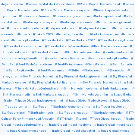
değerlendirme
Rossi Capital Markets inceleme
Rossi Capital Markets nasıl
Rossi
Capital Markets nedir
Rossi Capital Markets şikayetler
Rossi Capital Markets
yorumlar
rota capital firmaso
rota capital güvenilir mi
rota capital nasıl
rota
capital nedir
rota capital şikayetler
rota capital yorumlar
ruby markets güvenilir
mi
ruby markets inceleme
ruby markets nasıl
ruby markets nedir
ruby markets
yorumlar
ruka fx
ruka fx 2022
ruka fx güvenilir mi
ruka fx lisanslı mı
ruka fx
nasıl
ruka fx şikayetler
Run Markets
Run Markets 2026
Run Markets açıklama
Run Markets avantajları
Run Markets değerlendirme
Run Markets inceleme
Run Markets nasıl
Run Markets nedir
Run Markets yorumlar
sardis markets
sardis markets güvenilir mi
sardis markets lisanslı mı
sardis markets şikayetler
SentiFx
SentiFx değerlendirme
SentiFx inceleme
SentiFx nasıl
SentiFx nedir
SentiFx şikayetler
SentiFx yorumlar
Shiba
Shiba ne olur
Şikayetler
şikayetler
Sky Financial Market
Sky Financial Market güvenilir mi
Sky Financial
Market inceleme
Sky Financial Market lisanslı mı
Sky Financial Market nasıl
Smh
Markets
Smh Markets değerlendirme
Smh Markets inceleme
Smh Markets nasıl
Smh Markets nedir
Smh Markets şikayetler
Smh Markets yorumlar
Space Global
Trade
Space Global Trade güvenilir mi
Space Global Trade şikayet
Space Global
Trade yorumlar
StarTrader
StarTrader değerlendirme
StarTrader inceleme
StarTrader nasıl
StarTrader nedir
StarTrader şikayetler
StarTrader yorumlar
STP
Çalışan Forex Firması Nasıl Anlaşılır
STP Nedir
temel
Trade Global Invest
Trade
Global Invest değerlendirme
Trade Global Invest inceleme
Trade Global Invest nasıl
Trade Global Invest nedir
Trade Global Invest şikayetler
Trade Global Invest