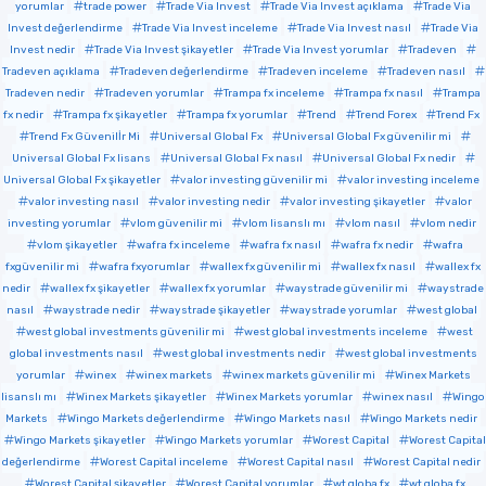
yorumlar
trade power
Trade Via Invest
Trade Via Invest açıklama
Trade Via
Invest değerlendirme
Trade Via Invest inceleme
Trade Via Invest nasıl
Trade Via
Invest nedir
Trade Via Invest şikayetler
Trade Via Invest yorumlar
Tradeven
Tradeven açıklama
Tradeven değerlendirme
Tradeven inceleme
Tradeven nasıl
Tradeven nedir
Tradeven yorumlar
Trampa fx inceleme
Trampa fx nasıl
Trampa
fx nedir
Trampa fx şikayetler
Trampa fx yorumlar
Trend
Trend Forex
Trend Fx
Trend Fx Güvenilİr Mi
Universal Global Fx
Universal Global Fx güvenilir mi
Universal Global Fx lisans
Universal Global Fx nasıl
Universal Global Fx nedir
Universal Global Fx şikayetler
valor investing güvenilir mi
valor investing inceleme
valor investing nasıl
valor investing nedir
valor investing şikayetler
valor
investing yorumlar
vlom güvenilir mi
vlom lisanslı mı
vlom nasıl
vlom nedir
vlom şikayetler
wafra fx inceleme
wafra fx nasıl
wafra fx nedir
wafra
fxgüvenilir mi
wafra fxyorumlar
wallex fx güvenilir mi
wallex fx nasıl
wallex fx
nedir
wallex fx şikayetler
wallex fx yorumlar
waystrade güvenilir mi
waystrade
nasıl
waystrade nedir
waystrade şikayetler
waystrade yorumlar
west global
west global investments güvenilir mi
west global investments inceleme
west
global investments nasıl
west global investments nedir
west global investments
yorumlar
winex
winex markets
winex markets güvenilir mi
Winex Markets
lisanslı mı
Winex Markets şikayetler
Winex Markets yorumlar
winex nasıl
Wingo
Markets
Wingo Markets değerlendirme
Wingo Markets nasıl
Wingo Markets nedir
Wingo Markets şikayetler
Wingo Markets yorumlar
Worest Capital
Worest Capital
değerlendirme
Worest Capital inceleme
Worest Capital nasıl
Worest Capital nedir
Worest Capital şikayetler
Worest Capital yorumlar
wt globa fx
wt globa fx