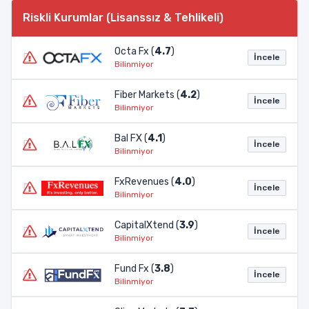
Riskli Kurumlar (Lisanssız & Tehlikeli)
Octa Fx (
4.7
)
İncele
Bilinmiyor
Fiber Markets (
4.2
)
İncele
Bilinmiyor
Bal FX (
4.1
)
İncele
Bilinmiyor
FxRevenues (
4.0
)
İncele
Bilinmiyor
CapitalXtend (
3.9
)
İncele
Bilinmiyor
Fund Fx (
3.8
)
İncele
Bilinmiyor