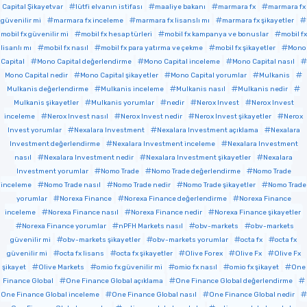
Capital Şikayetvar
lütfi elvanın istifası
maaliye bakanı
marmara fx
marmara fx
güvenilir mi
marmara fx inceleme
marmara fx lisanslı mı
marmara fx şikayetler
mobil fx güvenilir mi
mobil fx hesap türleri
mobil fx kampanya ve bonuslar
mobil fx
lisanlı mı
mobil fx nasıl
mobil fx para yatırma ve çekme
mobil fx şikayetler
Mono
Capital
Mono Capital değerlendirme
Mono Capital inceleme
Mono Capital nasıl
Mono Capital nedir
Mono Capital şikayetler
Mono Capital yorumlar
Mulkanis
Mulkanis değerlendirme
Mulkanis inceleme
Mulkanis nasıl
Mulkanis nedir
Mulkanis şikayetler
Mulkanis yorumlar
nedir
Nerox Invest
Nerox Invest
inceleme
Nerox Invest nasıl
Nerox Invest nedir
Nerox Invest şikayetler
Nerox
Invest yorumlar
Nexalara Investment
Nexalara Investment açıklama
Nexalara
Investment değerlendirme
Nexalara Investment inceleme
Nexalara Investment
nasıl
Nexalara Investment nedir
Nexalara Investment şikayetler
Nexalara
Investment yorumlar
Nomo Trade
Nomo Trade değerlendirme
Nomo Trade
inceleme
Nomo Trade nasıl
Nomo Trade nedir
Nomo Trade şikayetler
Nomo Trade
yorumlar
Norexa Finance
Norexa Finance değerlendirme
Norexa Finance
inceleme
Norexa Finance nasıl
Norexa Finance nedir
Norexa Finance şikayetler
Norexa Finance yorumlar
nPFH Markets nasıl
obv-markets
obv-markets
güvenilir mi
obv-markets şikayetler
obv-markets yorumlar
octa fx
octa fx
güvenilir mi
octa fx lisans
octa fx şikayetler
Olive Forex
Olive Fx
Olive Fx
şikayet
Olive Markets
omio fx güvenilir mi
omio fx nasıl
omio fx şikayet
One
Finance Global
One Finance Global açıklama
One Finance Global değerlendirme
One Finance Global inceleme
One Finance Global nasıl
One Finance Global nedir