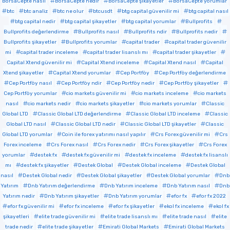
BorsaCepte nasıl
BorsaCepte nedir
BorsaCepte şikayetler
BorsaCepte yorumlar
btc
btc analiz
btc ne olur
btcusdt
btg capital güvenilir mi
btg capital nasıl
btg capital nedir
btg capital şikayetler
btg capital yorumlar
Bullprofits
Bullprofits değerlendirme
Bullprofits nasıl
Bullprofits ndir
Bullprofits nedir
Bullprofits şikayetler
Bullprofits yorumlar
capital trader
capital trader güvenilir
mi
capital trader inceleme
capital trader lisanslı mı
capital trader şikayetler
Capital Xtend güvenilir mi
Capital Xtend inceleme
Capital Xtend nasıl
Capital
Xtend şikayetler
Capital Xtend yorumlar
Cep Portföy
Cep Portföy değerlendirme
Cep Portföy nasıl
Cep Portföy ndir
Cep Portföy nedir
Cep Portföy şikayetler
Cep Portföy yorumlar
cio markets güvenilir mi
cio markets inceleme
cio markets
nasıl
cio markets nedir
cio markets şikayetler
cio markets yorumlar
Classic
Global LTD
Classic Global LTD değerlendirme
Classic Global LTD inceleme
Classic
Global LTD nasıl
Classic Global LTD nedir
Classic Global LTD şikayetler
Classic
Global LTD yorumlar
Coin ile forex yatırımı nasıl yapılır
Crs Forex güvenilir mi
Crs
Forex inceleme
Crs Forex nasıl
Crs Forex nedir
Crs Forex şikayetler
Crs Forex
yorumlar
destek fx
destek fx güvenilir mi
destek fx inceleme
destek fx lisanslı
mı
destek fx şikayetler
Destek Global
Destek Global inceleme
Destek Global
nasıl
Destek Global nedir
Destek Global şikayetler
Destek Global yorumlar
Dnb
Yatırım
Dnb Yatırım değerlendirme
Dnb Yatırım inceleme
Dnb Yatırım nasıl
Dnb
Yatırım nedir
Dnb Yatırım şikayetler
Dnb Yatırım yorumlar
efor fx
efor fx 2022
efor fx güvenilir mi
efor fx inceleme
efor fx şikayetler
ekol fx inceleme
ekol fx
şikayetleri
elite trade güvenilir mi
elite trade lisanslı mı
elite trade nasıl
elite
trade nedir
elite trade şikayetler
Emirati Global Markets
Emirati Global Markets