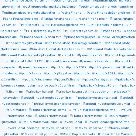
One Finance Global yorumlar
optimum global markets
optimum global markets
güvenilir mi
optimum global markets inceleme
optimum global markets lisanslı mı
optimum global markets şikayetler
Pasha Finans
Pasha Finans değerlendirme
Pasha Finans inceleme
Pasha Finans nasıl
Pasha Finans nedir
Pasha Finans
yorumlar
PFH Markets
PFH Markets değerlendirme
PFH Markets inceleme
PFH
Markets nedir
PFH Markets şikayetler
PFH Markets yorumlar
Phase Forex
phase
forex çekim
Phase Forex Güvenilir Mi?
phase forex şikayet
Phase Forex Şikayetleri
phase forex şikayetvar
Pin Point Global Markets güvenilir mi
Pin Point Global
Markets inceleme
Pin Point Global Markets lisanslı mı
Pin Point Global Markets nedir
Pin Point Global Markets şikayetler
piramit fx
piramit fx 2022
piramit fx güvenilir
mi
piramit fx İNCELEME
piramit fx inceleme
piramit fx lisanslı mı
piramit fx
şikayetler
piramit fxşikayeler
port fx
port fx 2022
port fx güvenilir mi
port fx
inceleme
port fx lisans
port fx şikayetler
poundfx
poundfx 2022
poundfx
güvenilir mi
poundfx inceleme
poundfx lisans
poundfx şikayetler
price box fx
bonus ve kampanyalar
price box fx güvenilir mi
price box fx hesap türeri
price box
fx lisanlı mı
price box fx nasıl
price box fx para yatırma ve çekme
price box fx
şikayetler
probull ınvestments güvenilir mi
probull ınvestments nasıl
probull
ınvestments nedir
probull ınvestments şikayetler
probull ınvestments yorumlar
ProTurk Market
ProTurk Market açıklama
ProTurk Market değerlendirme
ProTurk
Market inceleme
ProTurk Market nasıl
ProTurk Market nedir
ProTurk Market
şikayetler
ProTurk Market yorumlar
Ravex Global
Ravex Global değerlendirme
Ravex Global inceleme
Ravex Global nasıl
Ravex Global nedir
Ravex Global
şikayetler
Ravex Global yorumlar
Rossi Capital Markets
Rossi Capital Markets