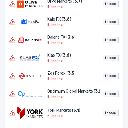
Olive Markets (
3.7
)
İncele
Bilinmiyor
Kale FX (
3.6
)
İncele
Bilinmiyor
Balans FX (
3.6
)
İncele
Bilinmiyor
Klas FX (
3.6
)
İncele
Bilinmiyor
Zes Forex (
3.5
)
İncele
Bilinmiyor
Optimum Global Markets (
3.2
)
İncele
Bilinmiyor
York Markets (
3.1
)
İncele
Bilinmiyor