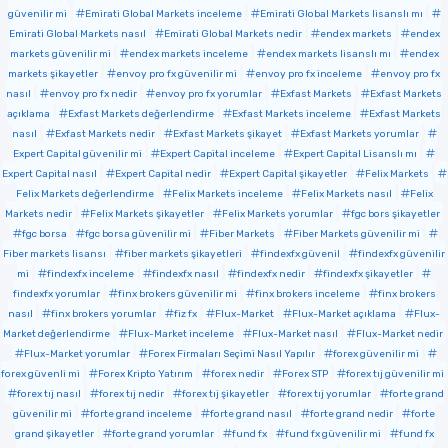
güvenilir mi
Emirati Global Markets inceleme
Emirati Global Markets lisanslı mı
Emirati Global Markets nasıl
Emirati Global Markets nedir
endex markets
endex
markets güvenilir mi
endex markets inceleme
endex markets lisanslı mı
endex
markets şikayetler
envoy pro fx güvenilir mi
envoy pro fx inceleme
envoy pro fx
nasıl
envoy pro fx nedir
envoy pro fx yorumlar
Exfast Markets
Exfast Markets
açıklama
Exfast Markets değerlendirme
Exfast Markets inceleme
Exfast Markets
nasıl
Exfast Markets nedir
Exfast Markets şikayet
Exfast Markets yorumlar
Expert Capital güvenilir mi
Expert Capital inceleme
Expert Capital Lisanslı mı
Expert Capital nasıl
Expert Capital nedir
Expert Capital şikayetler
Felix Markets
Felix Markets değerlendirme
Felix Markets inceleme
Felix Markets nasıl
Felix
Markets nedir
Felix Markets şikayetler
Felix Markets yorumlar
fgc bors şikayetler
fgc borsa
fgc borsa güvenilir mi
Fiber Markets
Fiber Markets güvenilir mi
Fiber markets lisansı
fiber markets şikayetleri
findexfx güvenil
findexfx güvenilir
mi
findexfx inceleme
findexfx nasıl
findexfx nedir
findexfx şikayetler
findexfx yorumlar
finx brokers güvenilir mi
finx brokers inceleme
finx brokers
nasıl
finx brokers yorumlar
fiz fx
Flux-Market
Flux-Market açıklama
Flux-
Market değerlendirme
Flux-Market inceleme
Flux-Market nasıl
Flux-Market nedir
Flux-Market yorumlar
Forex Firmaları Seçimi Nasıl Yapılır
forex güvenilir mi
forex güvenli mi
Forex Kripto Yatırım
forex nedir
Forex STP
forex tıj güvenilir mi
forex tıj nasıl
forex tıj nedir
forex tıj şikayetler
forex tıj yorumlar
forte grand
güvenilir mi
forte grand inceleme
forte grand nasıl
forte grand nedir
forte
grand şikayetler
forte grand yorumlar
fund fx
fund fx güvenilir mi
fund fx