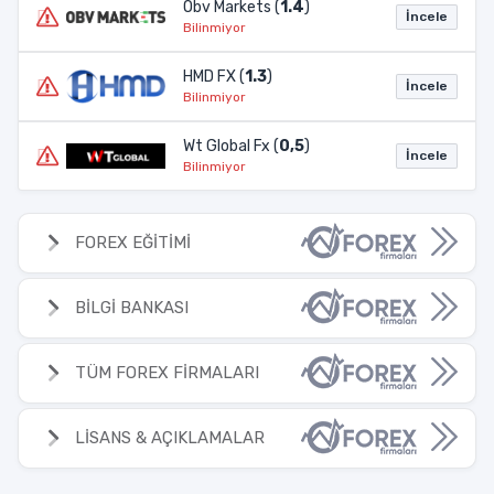
Obv Markets (
1.4
)
İncele
Bilinmiyor
HMD FX (
1.3
)
İncele
Bilinmiyor
Wt Global Fx (
0,5
)
İncele
Bilinmiyor
FOREX EĞİTİMİ
BİLGİ BANKASI
TÜM FOREX FİRMALARI
LİSANS & AÇIKLAMALAR