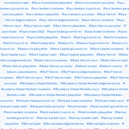
Investment nedir
Avis Investment şikayetler
Avis Investment yorumlar
avs
brokers güvenilir mi
avs brokers inceleme
avs brokers lisanslı mı
avs brokers para
yatırma çekme
avs brokers şikayetler
avs brokers yorumlar
Aya Yatırım
Aya
Yatırım değelrnedirme
Aya Yatırım değerlendirme
Aya Yatırım inceleme
Aya
Yatırım nasıl
Aya Yatırım nedir
Aya Yatırım şikayetler
Aya Yatırım yorumlar
ayox trade
ayox trade 2022
ayox trade güvenilir mi
ayox trade inceleme
ayox
trade lisanslı mı
ayox trade şikayetler
bal fx
bal fx güvenilir mi
bal fx inceleme
bal fx lisanslı mı
bal fx şikayetler
balans fx
balans fx güvenilir mi
balans fx
lisanslı mı
balans fx şikayetler
Best Capital güvenilir mi
Best Capital inceleme
Best Capital nasıl
Best Capital nedir
Best Capital şikayetler
Beta Yatırım
Beta
Yatırım değerlendirme
Beta Yatırım inceleme
Beta Yatırım nasıl
Beta Yatırım nedir
Beta Yatırım şikayetler
Beta Yatırım yorumlar
bitcoin analiz
bitcoin ne olur
bitcoin yükselecek mi
BLP Yatırım
BLP Yatırım değerlendirme
BLP Yatırım
inceleme
BLP Yatırım nasıl
BLP Yatırım nedir
BLP Yatırım şikayetler
BLP Yatırım
yorumlar
Blueberry Global Markets
Blueberry Global Markets değerlendirme
Blueberry Global Markets inceleme
Blueberry Global Markets nasıl
Blueberry Global
Markets nedir
Blueberry Global Markets şikayetler
Blueberry Global Markets
yorumlar
bnb pro trade güvenilir mi
bnb pro trade inceleme
bnb pro trade nasıl
bnb pro trade nedir
bnb pro trade yorumlar
bnd markets
bnd markets güvenilir mi
bnd markets inceleme
bnd markets lisanslı mı
bnd markets şikayetler
boney
market güvenilir mi
boney market nasıl
boney market nedir
boney market
şikayetler
BorsaCepte
BorsaCepte değerlendirme
BorsaCepte inceleme