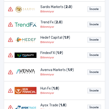
Sardis Markets (
2.0
)
İncele
Bilinmiyor
Trend Fx (
2.0
)
İncele
Bilinmiyor
Hedef Capital (
1.9
)
İncele
Bilinmiyor
FindexFX (
1.9
)
İncele
Bilinmiyor
Avenva Markets (
1.9
)
İncele
Bilinmiyor
Hun Fx (
1.8
)
İncele
Bilinmiyor
Ayox Trade (
1.8
)
İncele