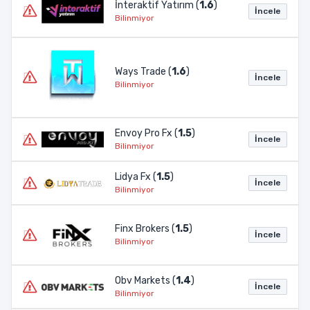
İnteraktif Yatırım (
1.6
)
İncele
Bilinmiyor
Ways Trade (
1.6
)
İncele
Bilinmiyor
Envoy Pro Fx (
1.5
)
İncele
Bilinmiyor
Lidya Fx (
1.5
)
İncele
Bilinmiyor
Finx Brokers (
1.5
)
İncele
Bilinmiyor
Obv Markets (
1.4
)
İncele
Bilinmiyor