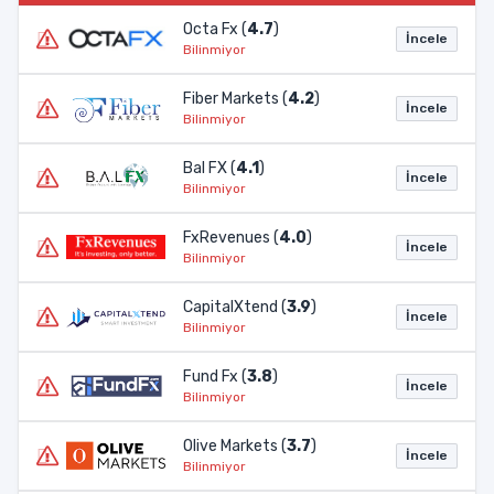
Octa Fx (
4.7
)
İncele
Bilinmiyor
Fiber Markets (
4.2
)
İncele
Bilinmiyor
Bal FX (
4.1
)
İncele
Bilinmiyor
FxRevenues (
4.0
)
İncele
Bilinmiyor
CapitalXtend (
3.9
)
İncele
Bilinmiyor
Fund Fx (
3.8
)
İncele
Bilinmiyor
Olive Markets (
3.7
)
İncele
Bilinmiyor