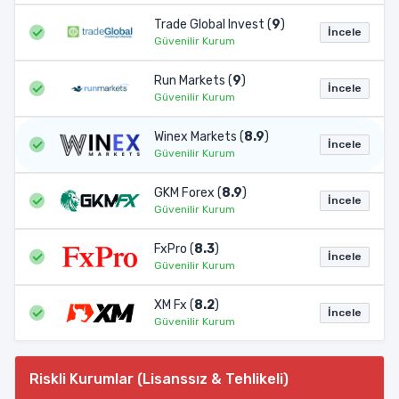
Trade Global Invest (
9
)
İncele
Güvenilir Kurum
Run Markets (
9
)
İncele
Güvenilir Kurum
Winex Markets (
8.9
)
İncele
Güvenilir Kurum
GKM Forex (
8.9
)
İncele
Güvenilir Kurum
FxPro (
8.3
)
İncele
Güvenilir Kurum
XM Fx (
8.2
)
İncele
Güvenilir Kurum
Riskli Kurumlar (Lisanssız & Tehlikeli)