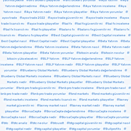
yatırma çekme
avs brokers şikayetler
avs brokers yorumlar
Aya Yatırım
Aya
Yatırım değelrnedirme
Aya Yatırım değerlendirme
Aya Yatırım inceleme
Aya
Yatırım nasıl
Aya Yatırım nedir
Aya Yatırım şikayetler
Aya Yatırım yorumlar
ayox trade
ayox trade 2022
ayox trade güvenilir mi
ayox trade inceleme
ayox
trade lisanslı mı
ayox trade şikayetler
bal fx
bal fx güvenilir mi
bal fx inceleme
bal fx lisanslı mı
bal fx şikayetler
balans fx
balans fx güvenilir mi
balans fx
lisanslı mı
balans fx şikayetler
Best Capital güvenilir mi
Best Capital inceleme
Best Capital nasıl
Best Capital nedir
Best Capital şikayetler
Beta Yatırım
Beta
Yatırım değerlendirme
Beta Yatırım inceleme
Beta Yatırım nasıl
Beta Yatırım nedir
Beta Yatırım şikayetler
Beta Yatırım yorumlar
bitcoin analiz
bitcoin ne olur
bitcoin yükselecek mi
BLP Yatırım
BLP Yatırım değerlendirme
BLP Yatırım
inceleme
BLP Yatırım nasıl
BLP Yatırım nedir
BLP Yatırım şikayetler
BLP Yatırım
yorumlar
Blueberry Global Markets
Blueberry Global Markets değerlendirme
Blueberry Global Markets inceleme
Blueberry Global Markets nasıl
Blueberry Global
Markets nedir
Blueberry Global Markets şikayetler
Blueberry Global Markets
yorumlar
bnb pro trade güvenilir mi
bnb pro trade inceleme
bnb pro trade nasıl
bnb pro trade nedir
bnb pro trade yorumlar
bnd markets
bnd markets güvenilir mi
bnd markets inceleme
bnd markets lisanslı mı
bnd markets şikayetler
boney
market güvenilir mi
boney market nasıl
boney market nedir
boney market
şikayetler
BorsaCepte
BorsaCepte değerlendirme
BorsaCepte inceleme
BorsaCepte nasıl
BorsaCepte nedir
BorsaCepte şikayetler
BorsaCepte yorumlar
btc
btc analiz
btc ne olur
btcusdt
btg capital güvenilir mi
btg capital nasıl
btg capital nedir
btg capital şikayetler
btg capital yorumlar
Bullprofits