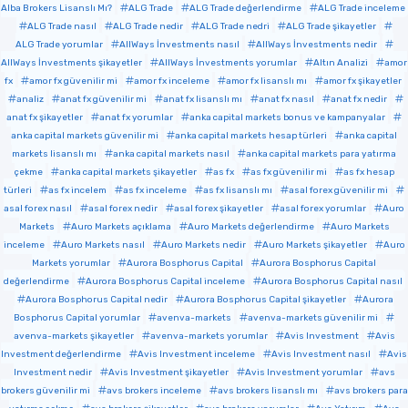
Alba Brokers Lisanslı Mı?
ALG Trade
ALG Trade değerlendirme
ALG Trade inceleme
ALG Trade nasıl
ALG Trade nedir
ALG Trade nedri
ALG Trade şikayetler
ALG Trade yorumlar
AllWays İnvestments nasıl
AllWays İnvestments nedir
AllWays İnvestments şikayetler
AllWays İnvestments yorumlar
Altın Analizi
amor
fx
amor fx güvenilir mi
amor fx inceleme
amor fx lisanslı mı
amor fx şikayetler
analiz
anat fx güvenilir mi
anat fx lisanslı mı
anat fx nasıl
anat fx nedir
anat fx şikayetler
anat fx yorumlar
anka capital markets bonus ve kampanyalar
anka capital markets güvenilir mi
anka capital markets hesap türleri
anka capital
markets lisanslı mı
anka capital markets nasıl
anka capital markets para yatırma
çekme
anka capital markets şikayetler
as fx
as fx güvenilir mi
as fx hesap
türleri
as fx incelem
as fx inceleme
as fx lisanslı mı
asal forex güvenilir mi
asal forex nasıl
asal forex nedir
asal forex şikayetler
asal forex yorumlar
Auro
Markets
Auro Markets açıklama
Auro Markets değerlendirme
Auro Markets
inceleme
Auro Markets nasıl
Auro Markets nedir
Auro Markets şikayetler
Auro
Markets yorumlar
Aurora Bosphorus Capital
Aurora Bosphorus Capital
değerlendirme
Aurora Bosphorus Capital inceleme
Aurora Bosphorus Capital nasıl
Aurora Bosphorus Capital nedir
Aurora Bosphorus Capital şikayetler
Aurora
Bosphorus Capital yorumlar
avenva-markets
avenva-markets güvenilir mi
avenva-markets şikayetler
avenva-markets yorumlar
Avis Investment
Avis
Investment değerlendirme
Avis Investment inceleme
Avis Investment nasıl
Avis
Investment nedir
Avis Investment şikayetler
Avis Investment yorumlar
avs
brokers güvenilir mi
avs brokers inceleme
avs brokers lisanslı mı
avs brokers para