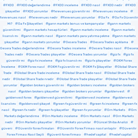
FXDD
FXDD değerlendirme
FXDD inceleme
FXDD nasıl
FXDD nedir
FXDD
şikayetler
FXDD yorumlar
fxrevenues güvenilir mi
fxrevenues inceleme
fxrevenues nasıl
fxrevenues nedir
fxrevenues yorumlar
Ga Fx
Ga Fx Güvenilir
Mi?
Ga Fx Şikayetleri
gann markets bonus ve kampanyalar
gann markets
güvenilirmi
gann markets hesap türleri
gann markets inceleme
gann markets
lisanslı mı
gann markets nasıl
gann markets para yatırma çekme
gann markets
şikayetler
gann markets yorumlar
Gesera Trades
Gesera Trades açıklama
Gesera Trades değerlendirme
Gesera Trades inceleme
Gesera Trades nasıl
Gesera
Trades nedir
Gesera Trades şikayetler
Gesera Trades yorumlar
giz fx
giz fx
güvenilir mi
giz fx inceleme
giz fx lisanslı mı
giz fx şikayetler
GKM Forex
İnceleme
GKM Forex nasıl
GKM Fx güvenilir mi
GKM Fx Şikayetler
Global Share
Trade
Global Share Trade inceleme
Global Share Trade nasıl
Global Share Trade
nedir
Global Share Trade nredir
Global Share Trade şikayetler
Global Share Trade
yorumlar
golden brokers güvenilir mi
golden brokers inceleme
golden brokers
nasıl
golden brokers şikayetler
golden brokers yorumlar
goldenvest
goldenvest forex
goldenvest güvenilirmi
goldenvest inceleme
goldenvest
lisanslımı
goldenvest şikayet
green fx güvenilir mi
green fx inceleme
green fx
nasıl
green fx nedir
green fx şikayetler
green fx yorumlar
Grn Markets
Grn
Markets değerlendirme
Grn Markets inceleme
Grn Markets nasıl
Grn Markets
nedir
Grn Markets şikayetler
Grn Markets yorumlar
Güncel Shiba Analizi
güveni
Güvenilir forex firmaları
Güvenilir Forex Firması nasıl anlaşılır
Güvenilir
Forex Firması Nasıl Seçili
güvenli forex firması
hedef capital
hedef capital