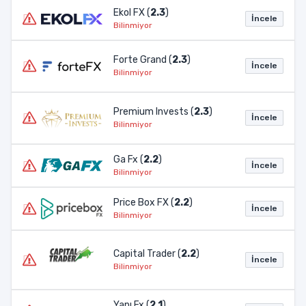
Ekol FX (
2.3
)
İncele
Bilinmiyor
Forte Grand (
2.3
)
İncele
Bilinmiyor
Premium Invests (
2.3
)
İncele
Bilinmiyor
Ga Fx (
2.2
)
İncele
Bilinmiyor
Price Box FX (
2.2
)
İncele
Bilinmiyor
Capital Trader (
2.2
)
İncele
Bilinmiyor
Yapı Fx (
2.1
)