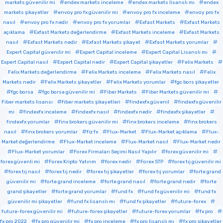
markets güvenilir mi
endex markets inceleme
endex markets lisanslı mı
endex
markets şikayetler
envoy pro fx güvenilir mi
envoy pro fx inceleme
envoy pro fx
nasıl
envoy pro fx nedir
envoy pro fx yorumlar
Exfast Markets
Exfast Markets
açıklama
Exfast Markets değerlendirme
Exfast Markets inceleme
Exfast Markets
nasıl
Exfast Markets nedir
Exfast Markets şikayet
Exfast Markets yorumlar
Expert Capital güvenilir mi
Expert Capital inceleme
Expert Capital Lisanslı mı
Expert Capital nasıl
Expert Capital nedir
Expert Capital şikayetler
Felix Markets
Felix Markets değerlendirme
Felix Markets inceleme
Felix Markets nasıl
Felix
Markets nedir
Felix Markets şikayetler
Felix Markets yorumlar
fgc bors şikayetler
fgc borsa
fgc borsa güvenilir mi
Fiber Markets
Fiber Markets güvenilir mi
Fiber markets lisansı
fiber markets şikayetleri
findexfx güvenil
findexfx güvenilir
mi
findexfx inceleme
findexfx nasıl
findexfx nedir
findexfx şikayetler
findexfx yorumlar
finx brokers güvenilir mi
finx brokers inceleme
finx brokers
nasıl
finx brokers yorumlar
fiz fx
Flux-Market
Flux-Market açıklama
Flux-
Market değerlendirme
Flux-Market inceleme
Flux-Market nasıl
Flux-Market nedir
Flux-Market yorumlar
Forex Firmaları Seçimi Nasıl Yapılır
forex güvenilir mi
forex güvenli mi
Forex Kripto Yatırım
forex nedir
Forex STP
forex tıj güvenilir mi
forex tıj nasıl
forex tıj nedir
forex tıj şikayetler
forex tıj yorumlar
forte grand
güvenilir mi
forte grand inceleme
forte grand nasıl
forte grand nedir
forte
grand şikayetler
forte grand yorumlar
fund fx
fund fx güvenilir mi
fund fx
güvenilir mi şikayetler
fund fx lisanslı mı
fund fx şikayetler
future-forex
future-forex güvenilir mi
future-forex şikayetler
future-forex yorumlar
fx pro
fx pro 2022
fx pro güvenilir mi
fx pro inceleme
fx pro lisanslı mı
fx pro şikayetler