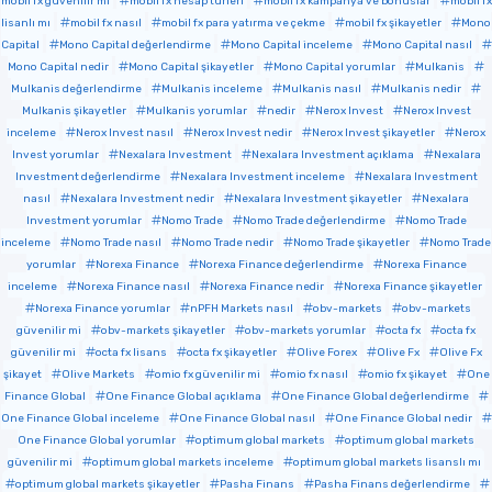
mobil fx güvenilir mi
mobil fx hesap türleri
mobil fx kampanya ve bonuslar
mobil fx
lisanlı mı
mobil fx nasıl
mobil fx para yatırma ve çekme
mobil fx şikayetler
Mono
Capital
Mono Capital değerlendirme
Mono Capital inceleme
Mono Capital nasıl
Mono Capital nedir
Mono Capital şikayetler
Mono Capital yorumlar
Mulkanis
Mulkanis değerlendirme
Mulkanis inceleme
Mulkanis nasıl
Mulkanis nedir
Mulkanis şikayetler
Mulkanis yorumlar
nedir
Nerox Invest
Nerox Invest
inceleme
Nerox Invest nasıl
Nerox Invest nedir
Nerox Invest şikayetler
Nerox
Invest yorumlar
Nexalara Investment
Nexalara Investment açıklama
Nexalara
Investment değerlendirme
Nexalara Investment inceleme
Nexalara Investment
nasıl
Nexalara Investment nedir
Nexalara Investment şikayetler
Nexalara
Investment yorumlar
Nomo Trade
Nomo Trade değerlendirme
Nomo Trade
inceleme
Nomo Trade nasıl
Nomo Trade nedir
Nomo Trade şikayetler
Nomo Trade
yorumlar
Norexa Finance
Norexa Finance değerlendirme
Norexa Finance
inceleme
Norexa Finance nasıl
Norexa Finance nedir
Norexa Finance şikayetler
Norexa Finance yorumlar
nPFH Markets nasıl
obv-markets
obv-markets
güvenilir mi
obv-markets şikayetler
obv-markets yorumlar
octa fx
octa fx
güvenilir mi
octa fx lisans
octa fx şikayetler
Olive Forex
Olive Fx
Olive Fx
şikayet
Olive Markets
omio fx güvenilir mi
omio fx nasıl
omio fx şikayet
One
Finance Global
One Finance Global açıklama
One Finance Global değerlendirme
One Finance Global inceleme
One Finance Global nasıl
One Finance Global nedir
One Finance Global yorumlar
optimum global markets
optimum global markets
güvenilir mi
optimum global markets inceleme
optimum global markets lisanslı mı
optimum global markets şikayetler
Pasha Finans
Pasha Finans değerlendirme