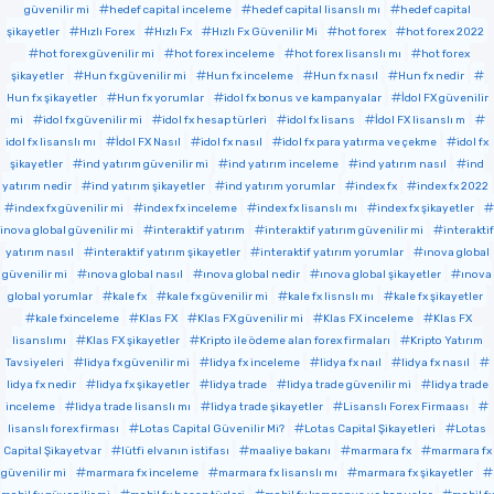
güvenilir mi
hedef capital inceleme
hedef capital lisanslı mı
hedef capital
şikayetler
Hızlı Forex
Hızlı Fx
Hızlı Fx Güvenilir Mi
hot forex
hot forex 2022
hot forex güvenilir mi
hot forex inceleme
hot forex lisanslı mı
hot forex
şikayetler
Hun fx güvenilir mi
Hun fx inceleme
Hun fx nasıl
Hun fx nedir
Hun fx şikayetler
Hun fx yorumlar
idol fx bonus ve kampanyalar
İdol FX güvenilir
mi
idol fx güvenilir mi
idol fx hesap türleri
idol fx lisans
İdol FX lisanslı m
idol fx lisanslı mı
İdol FX Nasıl
idol fx nasıl
idol fx para yatırma ve çekme
idol fx
şikayetler
ind yatırım güvenilir mi
ind yatırım inceleme
ind yatırım nasıl
ind
yatırım nedir
ind yatırım şikayetler
ind yatırım yorumlar
index fx
index fx 2022
index fx güvenilir mi
index fx inceleme
index fx lisanslı mı
index fx şikayetler
inova global güvenilir mi
interaktif yatırım
interaktif yatırım güvenilir mi
interaktif
yatırım nasıl
interaktif yatırım şikayetler
interaktif yatırım yorumlar
ınova global
güvenilir mi
ınova global nasıl
ınova global nedir
ınova global şikayetler
ınova
global yorumlar
kale fx
kale fx güvenilir mi
kale fx lisnslı mı
kale fx şikayetler
kale fxinceleme
Klas FX
Klas FX güvenilir mi
Klas FX inceleme
Klas FX
lisanslımı
Klas FX şikayetler
Kripto ile ödeme alan forex firmaları
Kripto Yatırım
Tavsiyeleri
lidya fx güvenilir mi
lidya fx inceleme
lidya fx naıl
lidya fx nasıl
lidya fx nedir
lidya fx şikayetler
lidya trade
lidya trade güvenilir mi
lidya trade
inceleme
lidya trade lisanslı mı
lidya trade şikayetler
Lisanslı Forex Firmaası
lisanslı forex firması
Lotas Capital Güvenilir Mi?
Lotas Capital Şikayetleri
Lotas
Capital Şikayetvar
lütfi elvanın istifası
maaliye bakanı
marmara fx
marmara fx
güvenilir mi
marmara fx inceleme
marmara fx lisanslı mı
marmara fx şikayetler