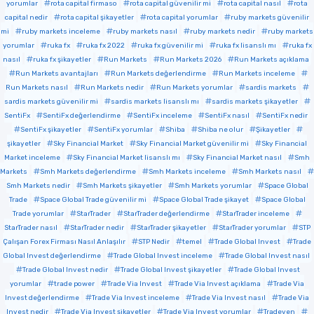
yorumlar
rota capital firmaso
rota capital güvenilir mi
rota capital nasıl
rota
capital nedir
rota capital şikayetler
rota capital yorumlar
ruby markets güvenilir
mi
ruby markets inceleme
ruby markets nasıl
ruby markets nedir
ruby markets
yorumlar
ruka fx
ruka fx 2022
ruka fx güvenilir mi
ruka fx lisanslı mı
ruka fx
nasıl
ruka fx şikayetler
Run Markets
Run Markets 2026
Run Markets açıklama
Run Markets avantajları
Run Markets değerlendirme
Run Markets inceleme
Run Markets nasıl
Run Markets nedir
Run Markets yorumlar
sardis markets
sardis markets güvenilir mi
sardis markets lisanslı mı
sardis markets şikayetler
SentiFx
SentiFx değerlendirme
SentiFx inceleme
SentiFx nasıl
SentiFx nedir
SentiFx şikayetler
SentiFx yorumlar
Shiba
Shiba ne olur
Şikayetler
şikayetler
Sky Financial Market
Sky Financial Market güvenilir mi
Sky Financial
Market inceleme
Sky Financial Market lisanslı mı
Sky Financial Market nasıl
Smh
Markets
Smh Markets değerlendirme
Smh Markets inceleme
Smh Markets nasıl
Smh Markets nedir
Smh Markets şikayetler
Smh Markets yorumlar
Space Global
Trade
Space Global Trade güvenilir mi
Space Global Trade şikayet
Space Global
Trade yorumlar
StarTrader
StarTrader değerlendirme
StarTrader inceleme
StarTrader nasıl
StarTrader nedir
StarTrader şikayetler
StarTrader yorumlar
STP
Çalışan Forex Firması Nasıl Anlaşılır
STP Nedir
temel
Trade Global Invest
Trade
Global Invest değerlendirme
Trade Global Invest inceleme
Trade Global Invest nasıl
Trade Global Invest nedir
Trade Global Invest şikayetler
Trade Global Invest
yorumlar
trade power
Trade Via Invest
Trade Via Invest açıklama
Trade Via
Invest değerlendirme
Trade Via Invest inceleme
Trade Via Invest nasıl
Trade Via
Invest nedir
Trade Via Invest şikayetler
Trade Via Invest yorumlar
Tradeven