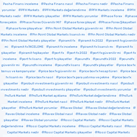
Pasha Finans inceleme
Pasha Finans nasıl
Pasha Finans nedir
Pasha Finans
yorumlar
PFH Markets
PFH Markets değerlendirme
PFH Markets inceleme
PFH
Markets nedir
PFH Markets şikayetler
PFH Markets yorumlar
Phase Forex
phase
forex çekim
Phase Forex Güvenilir Mi?
phase forex şikayet
Phase Forex Şikayetleri
phase forex şikayetvar
Pin Point Global Markets güvenilir mi
Pin Point Global
Markets inceleme
Pin Point Global Markets lisanslı mı
Pin Point Global Markets nedir
Pin Point Global Markets şikayetler
piramit fx
piramit fx 2022
piramit fx güvenilir
mi
piramit fx İNCELEME
piramit fx inceleme
piramit fx lisanslı mı
piramit fx
şikayetler
piramit fxşikayeler
port fx
port fx 2022
port fx güvenilir mi
port fx
inceleme
port fx lisans
port fx şikayetler
poundfx
poundfx 2022
poundfx
güvenilir mi
poundfx inceleme
poundfx lisans
poundfx şikayetler
price box fx
bonus ve kampanyalar
price box fx güvenilir mi
price box fx hesap türeri
price box
fx lisanlı mı
price box fx nasıl
price box fx para yatırma ve çekme
price box fx
şikayetler
probull ınvestments güvenilir mi
probull ınvestments nasıl
probull
ınvestments nedir
probull ınvestments şikayetler
probull ınvestments yorumlar
ProTurk Market
ProTurk Market açıklama
ProTurk Market değerlendirme
ProTurk
Market inceleme
ProTurk Market nasıl
ProTurk Market nedir
ProTurk Market
şikayetler
ProTurk Market yorumlar
Ravex Global
Ravex Global değerlendirme
Ravex Global inceleme
Ravex Global nasıl
Ravex Global nedir
Ravex Global
şikayetler
Ravex Global yorumlar
Rossi Capital Markets
Rossi Capital Markets
değerlendirme
Rossi Capital Markets inceleme
Rossi Capital Markets nasıl
Rossi
Capital Markets nedir
Rossi Capital Markets şikayetler
Rossi Capital Markets