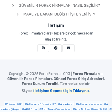
GÜVENILIR FOREX FIRMALARI NASIL SEÇILIR?
MAALIYE BAKANI DEĞIŞTI! İŞTE YENI İSIM
İletişim
Forex Firmaları olarak bizlere bir çok mecradan
ulaşabilirsiniz.
Copyright © 2026
ForexFirmalari.ORG |
Forex Firmaları –
Güvenilir Forex Firmaları, Güncel Forex Giriş Adresleri,
Forex Kurum Tercihi
. Tüm hakları saklıdır.
Skype
İletişime Geçmek için Tıklayınız
5 Kasım 2021
A Markets Güvenilir Mi?
A Markets İ
A Markets İnceleme
A
Markets Şikayet
Aktif Forex
Aktif Forex Güvenilir mi
Alba Brokers Güvenilir Mi?