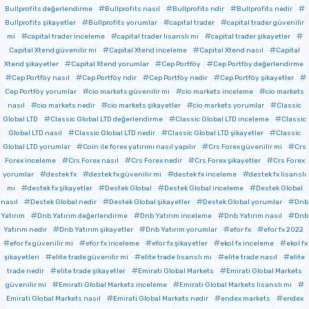
Bullprofits değerlendirme
Bullprofits nasıl
Bullprofits ndir
Bullprofits nedir
Bullprofits şikayetler
Bullprofits yorumlar
capital trader
capital trader güvenilir
mi
capital trader inceleme
capital trader lisanslı mı
capital trader şikayetler
Capital Xtend güvenilir mi
Capital Xtend inceleme
Capital Xtend nasıl
Capital
Xtend şikayetler
Capital Xtend yorumlar
Cep Portföy
Cep Portföy değerlendirme
Cep Portföy nasıl
Cep Portföy ndir
Cep Portföy nedir
Cep Portföy şikayetler
Cep Portföy yorumlar
cio markets güvenilir mi
cio markets inceleme
cio markets
nasıl
cio markets nedir
cio markets şikayetler
cio markets yorumlar
Classic
Global LTD
Classic Global LTD değerlendirme
Classic Global LTD inceleme
Classic
Global LTD nasıl
Classic Global LTD nedir
Classic Global LTD şikayetler
Classic
Global LTD yorumlar
Coin ile forex yatırımı nasıl yapılır
Crs Forex güvenilir mi
Crs
Forex inceleme
Crs Forex nasıl
Crs Forex nedir
Crs Forex şikayetler
Crs Forex
yorumlar
destek fx
destek fx güvenilir mi
destek fx inceleme
destek fx lisanslı
mı
destek fx şikayetler
Destek Global
Destek Global inceleme
Destek Global
nasıl
Destek Global nedir
Destek Global şikayetler
Destek Global yorumlar
Dnb
Yatırım
Dnb Yatırım değerlendirme
Dnb Yatırım inceleme
Dnb Yatırım nasıl
Dnb
Yatırım nedir
Dnb Yatırım şikayetler
Dnb Yatırım yorumlar
efor fx
efor fx 2022
efor fx güvenilir mi
efor fx inceleme
efor fx şikayetler
ekol fx inceleme
ekol fx
şikayetleri
elite trade güvenilir mi
elite trade lisanslı mı
elite trade nasıl
elite
trade nedir
elite trade şikayetler
Emirati Global Markets
Emirati Global Markets
güvenilir mi
Emirati Global Markets inceleme
Emirati Global Markets lisanslı mı
Emirati Global Markets nasıl
Emirati Global Markets nedir
endex markets
endex