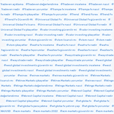
Tradeven açıklama
Tradeven değerlendirme
Tradeven inceleme
Tradeven nasıl
Tradeven nedir
Tradeven yorumlar
Trampa fx inceleme
Trampa fx nasıl
Trampa
fx nedir
Trampa fx şikayetler
Trampa fx yorumlar
Trend
Trend Forex
Trend Fx
Trend Fx Güvenilİr Mi
Universal Global Fx
Universal Global Fx güvenilir mi
Universal Global Fx lisans
Universal Global Fx nasıl
Universal Global Fx nedir
Universal Global Fx şikayetler
valor investing güvenilir mi
valor investing inceleme
valor investing nasıl
valor investing nedir
valor investing şikayetler
valor
investing yorumlar
vlom güvenilir mi
vlom lisanslı mı
vlom nasıl
vlom nedir
vlom şikayetler
wafra fx inceleme
wafra fx nasıl
wafra fx nedir
wafra
fxgüvenilir mi
wafra fxyorumlar
wallex fx güvenilir mi
wallex fx nasıl
wallex fx
nedir
wallex fx şikayetler
wallex fx yorumlar
waystrade güvenilir mi
waystrade
nasıl
waystrade nedir
waystrade şikayetler
waystrade yorumlar
west global
west global investments güvenilir mi
west global investments inceleme
west
global investments nasıl
west global investments nedir
west global investments
yorumlar
winex
winex markets
winex markets güvenilir mi
Winex Markets
lisanslı mı
Winex Markets şikayetler
Winex Markets yorumlar
winex nasıl
Wingo
Markets
Wingo Markets değerlendirme
Wingo Markets nasıl
Wingo Markets nedir
Wingo Markets şikayetler
Wingo Markets yorumlar
Worest Capital
Worest Capital
değerlendirme
Worest Capital inceleme
Worest Capital nasıl
Worest Capital nedir
Worest Capital şikayetler
Worest Capital yorumlar
wt globa fx
wt globa fx
güvenilir mi
wt globa fx para çekme
wt globa fx yatırım yap
wt globa fx yorumlar
XAUUSD
xcm markets
xcm markets 2022
xcm markets güvenilir mi
xcm markets