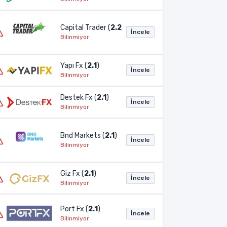
Capital Trader (
2.2
)
İncele
Bilinmiyor
Yapı Fx (
2.1
)
İncele
Bilinmiyor
Destek Fx (
2.1
)
İncele
Bilinmiyor
Bnd Markets (
2.1
)
İncele
Bilinmiyor
Giz Fx (
2.1
)
İncele
Bilinmiyor
Port Fx (
2.1
)
İncele
Bilinmiyor