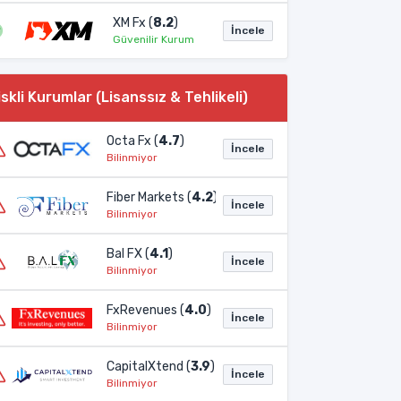
XM Fx (
8.2
)
İncele
Güvenilir Kurum
iskli Kurumlar (Lisanssız & Tehlikeli)
Octa Fx (
4.7
)
İncele
Bilinmiyor
Fiber Markets (
4.2
)
İncele
Bilinmiyor
Bal FX (
4.1
)
İncele
Bilinmiyor
FxRevenues (
4.0
)
İncele
Bilinmiyor
CapitalXtend (
3.9
)
İncele
Bilinmiyor