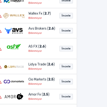
İncele
Bilinmiyor
Wallex Fx (
2.7
)
İncele
Bilinmiyor
Avs Brokers (
2.6
)
İncele
Bilinmiyor
AS FX (
2.6
)
İncele
Bilinmiyor
Lidya Trade (
2.6
)
İncele
Bilinmiyor
Cio Markets (
2.5
)
İncele
Bilinmiyor
Amor Fx (
2.5
)
İncele
Bilinmiyor