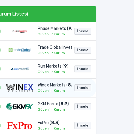
urum Listesi
Phase Markets (
9.1
)
İncele
Güvenilir Kurum
Trade Global Invest (
9
)
İncele
 tarz egzotik bölgelerde faaliyet gösteren şirketler genellikle gevşek 
Güvenilir Kurum
Run Markets (
9
)
İncele
Güvenilir Kurum
Winex Markets (
8.9
)
İncele
Güvenilir Kurum
GKM Forex (
8.9
)
İncele
Güvenilir Kurum
FxPro (
8.3
)
İncele
Güvenilir Kurum