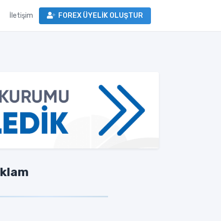
İletişim
FOREX ÜYELİK OLUŞTUR
klam