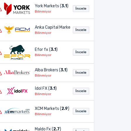
York Markets (
3.1
)
İncele
Bilinmiyor
Anka Capital Markets (
3.1
)
İncele
Bilinmiyor
Efor fx (
3.1
)
İncele
Bilinmiyor
Alba Brokers (
3.1
)
İncele
Bilinmiyor
İdol FX (
3.1
)
İncele
Bilinmiyor
XCM Markets (
2.9
)
İncele
Bilinmiyor
Maldo Fx (
2.7
)