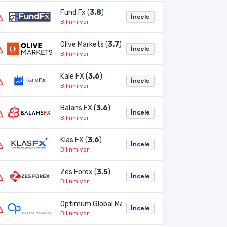
Fund Fx (
3.8
)
İncele
Bilinmiyor
Olive Markets (
3.7
)
İncele
Bilinmiyor
Kale FX (
3.6
)
İncele
Bilinmiyor
Balans FX (
3.6
)
İncele
Bilinmiyor
Klas FX (
3.6
)
İncele
Bilinmiyor
Zes Forex (
3.5
)
İncele
Bilinmiyor
Optimum Global Markets (
3.2
)
İncele
Bilinmiyor