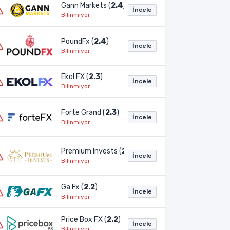
Gann Markets (
2.4
)
İncele
Bilinmiyor
PoundFx (
2.4
)
İncele
Bilinmiyor
Ekol FX (
2.3
)
İncele
Bilinmiyor
Forte Grand (
2.3
)
İncele
Bilinmiyor
Premium Invests (
2.3
)
İncele
Bilinmiyor
Ga Fx (
2.2
)
İncele
Bilinmiyor
Price Box FX (
2.2
)
İncele
Bilinmiyor