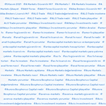
5 Kasım 2021
A Markets Güvenilir Mi?
A Markets İ
A Markets İnceleme
A
Markets Şikayet
Aktif Forex
Aktif Forex Güvenilir mi
Alba Brokers Güvenilir Mi?
Alba Brokers Lisanslı Mı?
ALG Trade
ALG Trade değerlendirme
ALG Trade inceleme
ALG Trade nasıl
ALG Trade nedir
ALG Trade nedri
ALG Trade şikayetler
ALG Trade yorumlar
AllWays İnvestments nasıl
AllWays İnvestments nedir
AllWays İnvestments şikayetler
AllWays İnvestments yorumlar
Altın Analizi
amor
fx
amor fx güvenilir mi
amor fx inceleme
amor fx lisanslı mı
amor fx şikayetler
analiz
anat fx güvenilir mi
anat fx lisanslı mı
anat fx nasıl
anat fx nedir
anat fx şikayetler
anat fx yorumlar
anka capital markets bonus ve kampanyalar
anka capital markets güvenilir mi
anka capital markets hesap türleri
anka capital
markets lisanslı mı
anka capital markets nasıl
anka capital markets para yatırma
çekme
anka capital markets şikayetler
as fx
as fx güvenilir mi
as fx hesap
türleri
as fx incelem
as fx inceleme
as fx lisanslı mı
asal forex güvenilir mi
asal forex nasıl
asal forex nedir
asal forex şikayetler
asal forex yorumlar
Auro
Markets
Auro Markets açıklama
Auro Markets değerlendirme
Auro Markets
inceleme
Auro Markets nasıl
Auro Markets nedir
Auro Markets şikayetler
Auro
Markets yorumlar
Aurora Bosphorus Capital
Aurora Bosphorus Capital
değerlendirme
Aurora Bosphorus Capital inceleme
Aurora Bosphorus Capital nasıl
Aurora Bosphorus Capital nedir
Aurora Bosphorus Capital şikayetler
Aurora
Bosphorus Capital yorumlar
avenva-markets
avenva-markets güvenilir mi
avenva-markets şikayetler
avenva-markets yorumlar
Avis Investment
Avis
Investment değerlendirme
Avis Investment inceleme
Avis Investment nasıl
Avis