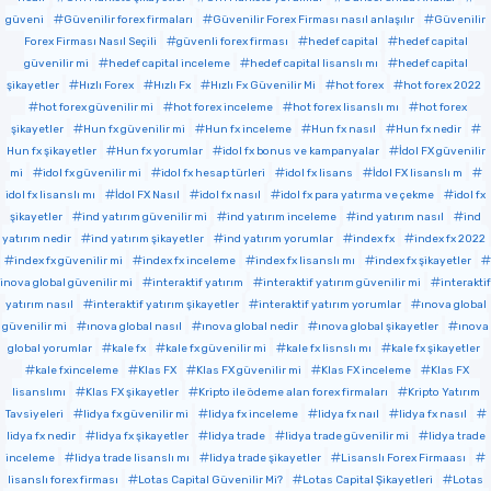
güveni
Güvenilir forex firmaları
Güvenilir Forex Firması nasıl anlaşılır
Güvenilir
Forex Firması Nasıl Seçili
güvenli forex firması
hedef capital
hedef capital
güvenilir mi
hedef capital inceleme
hedef capital lisanslı mı
hedef capital
şikayetler
Hızlı Forex
Hızlı Fx
Hızlı Fx Güvenilir Mi
hot forex
hot forex 2022
hot forex güvenilir mi
hot forex inceleme
hot forex lisanslı mı
hot forex
şikayetler
Hun fx güvenilir mi
Hun fx inceleme
Hun fx nasıl
Hun fx nedir
Hun fx şikayetler
Hun fx yorumlar
idol fx bonus ve kampanyalar
İdol FX güvenilir
mi
idol fx güvenilir mi
idol fx hesap türleri
idol fx lisans
İdol FX lisanslı m
idol fx lisanslı mı
İdol FX Nasıl
idol fx nasıl
idol fx para yatırma ve çekme
idol fx
şikayetler
ind yatırım güvenilir mi
ind yatırım inceleme
ind yatırım nasıl
ind
yatırım nedir
ind yatırım şikayetler
ind yatırım yorumlar
index fx
index fx 2022
index fx güvenilir mi
index fx inceleme
index fx lisanslı mı
index fx şikayetler
inova global güvenilir mi
interaktif yatırım
interaktif yatırım güvenilir mi
interaktif
yatırım nasıl
interaktif yatırım şikayetler
interaktif yatırım yorumlar
ınova global
güvenilir mi
ınova global nasıl
ınova global nedir
ınova global şikayetler
ınova
global yorumlar
kale fx
kale fx güvenilir mi
kale fx lisnslı mı
kale fx şikayetler
kale fxinceleme
Klas FX
Klas FX güvenilir mi
Klas FX inceleme
Klas FX
lisanslımı
Klas FX şikayetler
Kripto ile ödeme alan forex firmaları
Kripto Yatırım
Tavsiyeleri
lidya fx güvenilir mi
lidya fx inceleme
lidya fx naıl
lidya fx nasıl
lidya fx nedir
lidya fx şikayetler
lidya trade
lidya trade güvenilir mi
lidya trade
inceleme
lidya trade lisanslı mı
lidya trade şikayetler
Lisanslı Forex Firmaası
lisanslı forex firması
Lotas Capital Güvenilir Mi?
Lotas Capital Şikayetleri
Lotas