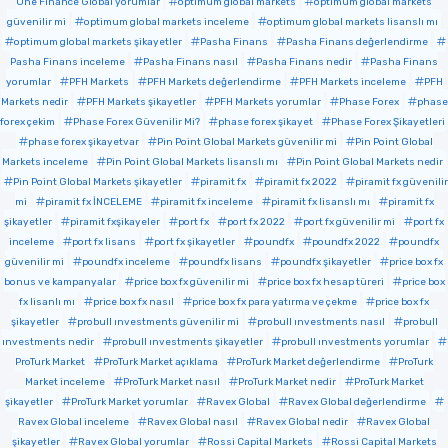
One Finance Global yorumlar
optimum global markets
optimum global markets
güvenilir mi
optimum global markets inceleme
optimum global markets lisanslı mı
optimum global markets şikayetler
Pasha Finans
Pasha Finans değerlendirme
Pasha Finans inceleme
Pasha Finans nasıl
Pasha Finans nedir
Pasha Finans
yorumlar
PFH Markets
PFH Markets değerlendirme
PFH Markets inceleme
PFH
Markets nedir
PFH Markets şikayetler
PFH Markets yorumlar
Phase Forex
phase
forex çekim
Phase Forex Güvenilir Mi?
phase forex şikayet
Phase Forex Şikayetleri
phase forex şikayetvar
Pin Point Global Markets güvenilir mi
Pin Point Global
Markets inceleme
Pin Point Global Markets lisanslı mı
Pin Point Global Markets nedir
Pin Point Global Markets şikayetler
piramit fx
piramit fx 2022
piramit fx güvenilir
mi
piramit fx İNCELEME
piramit fx inceleme
piramit fx lisanslı mı
piramit fx
şikayetler
piramit fxşikayeler
port fx
port fx 2022
port fx güvenilir mi
port fx
inceleme
port fx lisans
port fx şikayetler
poundfx
poundfx 2022
poundfx
güvenilir mi
poundfx inceleme
poundfx lisans
poundfx şikayetler
price box fx
bonus ve kampanyalar
price box fx güvenilir mi
price box fx hesap türeri
price box
fx lisanlı mı
price box fx nasıl
price box fx para yatırma ve çekme
price box fx
şikayetler
probull ınvestments güvenilir mi
probull ınvestments nasıl
probull
ınvestments nedir
probull ınvestments şikayetler
probull ınvestments yorumlar
ProTurk Market
ProTurk Market açıklama
ProTurk Market değerlendirme
ProTurk
Market inceleme
ProTurk Market nasıl
ProTurk Market nedir
ProTurk Market
şikayetler
ProTurk Market yorumlar
Ravex Global
Ravex Global değerlendirme
Ravex Global inceleme
Ravex Global nasıl
Ravex Global nedir
Ravex Global
şikayetler
Ravex Global yorumlar
Rossi Capital Markets
Rossi Capital Markets