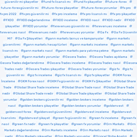
güvenilir mi şikayetler
fund fx lisanslı mı
fund fx şikayetler
future-forex
future-forex güvenilir mi
future-forex şikayetler
future-forex yorumlar
fx pro
fx pro 2022
fx pro güvenilir mi
fx pro inceleme
fx pro lisanslı mı
fx pro şikayetler
FXDD
FXDD değerlendirme
FXDD inceleme
FXDD nasıl
FXDD nedir
FXDD
şikayetler
FXDD yorumlar
fxrevenues güvenilir mi
fxrevenues inceleme
fxrevenues nasıl
fxrevenues nedir
fxrevenues yorumlar
Ga Fx
Ga Fx Güvenilir
Mi?
Ga Fx Şikayetleri
gann markets bonus ve kampanyalar
gann markets
güvenilirmi
gann markets hesap türleri
gann markets inceleme
gann markets
lisanslı mı
gann markets nasıl
gann markets para yatırma çekme
gann markets
şikayetler
gann markets yorumlar
Gesera Trades
Gesera Trades açıklama
Gesera Trades değerlendirme
Gesera Trades inceleme
Gesera Trades nasıl
Gesera
Trades nedir
Gesera Trades şikayetler
Gesera Trades yorumlar
giz fx
giz fx
güvenilir mi
giz fx inceleme
giz fx lisanslı mı
giz fx şikayetler
GKM Forex
İnceleme
GKM Forex nasıl
GKM Fx güvenilir mi
GKM Fx Şikayetler
Global Share
Trade
Global Share Trade inceleme
Global Share Trade nasıl
Global Share Trade
nedir
Global Share Trade nredir
Global Share Trade şikayetler
Global Share Trade
yorumlar
golden brokers güvenilir mi
golden brokers inceleme
golden brokers
nasıl
golden brokers şikayetler
golden brokers yorumlar
goldenvest
goldenvest forex
goldenvest güvenilirmi
goldenvest inceleme
goldenvest
lisanslımı
goldenvest şikayet
green fx güvenilir mi
green fx inceleme
green fx
nasıl
green fx nedir
green fx şikayetler
green fx yorumlar
Grn Markets
Grn
Markets değerlendirme
Grn Markets inceleme
Grn Markets nasıl
Grn Markets
nedir
Grn Markets şikayetler
Grn Markets yorumlar
Güncel Shiba Analizi