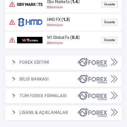
Obv Markets (
1.4
)
İncele
Bilinmiyor
HMD FX (
1.3
)
İncele
Bilinmiyor
Wt Global Fx (
0,5
)
İncele
Bilinmiyor
FOREX EĞİTİMİ
BİLGİ BANKASI
TÜM FOREX FİRMALARI
LİSANS & AÇIKLAMALAR