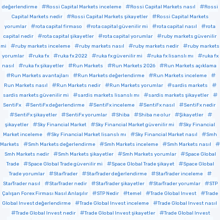
değerlendirme
Rossi Capital Markets inceleme
Rossi Capital Markets nasıl
Rossi
Capital Markets nedir
Rossi Capital Markets şikayetler
Rossi Capital Markets
yorumlar
rota capital firmaso
rota capital güvenilir mi
rota capital nasıl
rota
capital nedir
rota capital şikayetler
rota capital yorumlar
ruby markets güvenilir
mi
ruby markets inceleme
ruby markets nasıl
ruby markets nedir
ruby markets
yorumlar
ruka fx
ruka fx 2022
ruka fx güvenilir mi
ruka fx lisanslı mı
ruka fx
nasıl
ruka fx şikayetler
Run Markets
Run Markets 2026
Run Markets açıklama
Run Markets avantajları
Run Markets değerlendirme
Run Markets inceleme
Run Markets nasıl
Run Markets nedir
Run Markets yorumlar
sardis markets
sardis markets güvenilir mi
sardis markets lisanslı mı
sardis markets şikayetler
SentiFx
SentiFx değerlendirme
SentiFx inceleme
SentiFx nasıl
SentiFx nedir
SentiFx şikayetler
SentiFx yorumlar
Shiba
Shiba ne olur
Şikayetler
şikayetler
Sky Financial Market
Sky Financial Market güvenilir mi
Sky Financial
Market inceleme
Sky Financial Market lisanslı mı
Sky Financial Market nasıl
Smh
Markets
Smh Markets değerlendirme
Smh Markets inceleme
Smh Markets nasıl
Smh Markets nedir
Smh Markets şikayetler
Smh Markets yorumlar
Space Global
Trade
Space Global Trade güvenilir mi
Space Global Trade şikayet
Space Global
Trade yorumlar
StarTrader
StarTrader değerlendirme
StarTrader inceleme
StarTrader nasıl
StarTrader nedir
StarTrader şikayetler
StarTrader yorumlar
STP
Çalışan Forex Firması Nasıl Anlaşılır
STP Nedir
temel
Trade Global Invest
Trade
Global Invest değerlendirme
Trade Global Invest inceleme
Trade Global Invest nasıl
Trade Global Invest nedir
Trade Global Invest şikayetler
Trade Global Invest