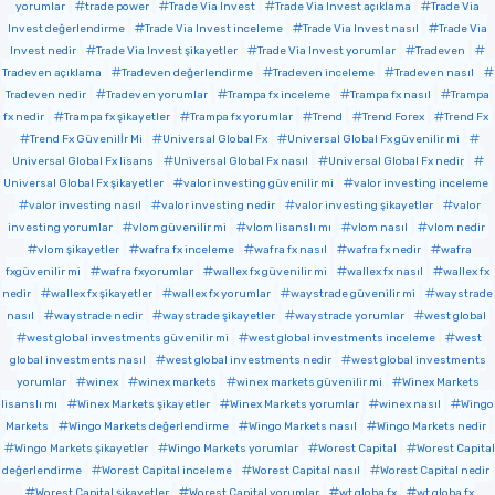
yorumlar
trade power
Trade Via Invest
Trade Via Invest açıklama
Trade Via
Invest değerlendirme
Trade Via Invest inceleme
Trade Via Invest nasıl
Trade Via
Invest nedir
Trade Via Invest şikayetler
Trade Via Invest yorumlar
Tradeven
Tradeven açıklama
Tradeven değerlendirme
Tradeven inceleme
Tradeven nasıl
Tradeven nedir
Tradeven yorumlar
Trampa fx inceleme
Trampa fx nasıl
Trampa
fx nedir
Trampa fx şikayetler
Trampa fx yorumlar
Trend
Trend Forex
Trend Fx
Trend Fx Güvenilİr Mi
Universal Global Fx
Universal Global Fx güvenilir mi
Universal Global Fx lisans
Universal Global Fx nasıl
Universal Global Fx nedir
Universal Global Fx şikayetler
valor investing güvenilir mi
valor investing inceleme
valor investing nasıl
valor investing nedir
valor investing şikayetler
valor
investing yorumlar
vlom güvenilir mi
vlom lisanslı mı
vlom nasıl
vlom nedir
vlom şikayetler
wafra fx inceleme
wafra fx nasıl
wafra fx nedir
wafra
fxgüvenilir mi
wafra fxyorumlar
wallex fx güvenilir mi
wallex fx nasıl
wallex fx
nedir
wallex fx şikayetler
wallex fx yorumlar
waystrade güvenilir mi
waystrade
nasıl
waystrade nedir
waystrade şikayetler
waystrade yorumlar
west global
west global investments güvenilir mi
west global investments inceleme
west
global investments nasıl
west global investments nedir
west global investments
yorumlar
winex
winex markets
winex markets güvenilir mi
Winex Markets
lisanslı mı
Winex Markets şikayetler
Winex Markets yorumlar
winex nasıl
Wingo
Markets
Wingo Markets değerlendirme
Wingo Markets nasıl
Wingo Markets nedir
Wingo Markets şikayetler
Wingo Markets yorumlar
Worest Capital
Worest Capital
değerlendirme
Worest Capital inceleme
Worest Capital nasıl
Worest Capital nedir
Worest Capital şikayetler
Worest Capital yorumlar
wt globa fx
wt globa fx