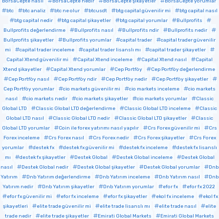
BorsaCepte nasıl
BorsaCepte nedir
BorsaCepte şikayetler
BorsaCepte yorumlar
btc
btc analiz
btc ne olur
btcusdt
btg capital güvenilir mi
btg capital nasıl
btg capital nedir
btg capital şikayetler
btg capital yorumlar
Bullprofits
Bullprofits değerlendirme
Bullprofits nasıl
Bullprofits ndir
Bullprofits nedir
Bullprofits şikayetler
Bullprofits yorumlar
capital trader
capital trader güvenilir
mi
capital trader inceleme
capital trader lisanslı mı
capital trader şikayetler
Capital Xtend güvenilir mi
Capital Xtend inceleme
Capital Xtend nasıl
Capital
Xtend şikayetler
Capital Xtend yorumlar
Cep Portföy
Cep Portföy değerlendirme
Cep Portföy nasıl
Cep Portföy ndir
Cep Portföy nedir
Cep Portföy şikayetler
Cep Portföy yorumlar
cio markets güvenilir mi
cio markets inceleme
cio markets
nasıl
cio markets nedir
cio markets şikayetler
cio markets yorumlar
Classic
Global LTD
Classic Global LTD değerlendirme
Classic Global LTD inceleme
Classic
Global LTD nasıl
Classic Global LTD nedir
Classic Global LTD şikayetler
Classic
Global LTD yorumlar
Coin ile forex yatırımı nasıl yapılır
Crs Forex güvenilir mi
Crs
Forex inceleme
Crs Forex nasıl
Crs Forex nedir
Crs Forex şikayetler
Crs Forex
yorumlar
destek fx
destek fx güvenilir mi
destek fx inceleme
destek fx lisanslı
mı
destek fx şikayetler
Destek Global
Destek Global inceleme
Destek Global
nasıl
Destek Global nedir
Destek Global şikayetler
Destek Global yorumlar
Dnb
Yatırım
Dnb Yatırım değerlendirme
Dnb Yatırım inceleme
Dnb Yatırım nasıl
Dnb
Yatırım nedir
Dnb Yatırım şikayetler
Dnb Yatırım yorumlar
efor fx
efor fx 2022
efor fx güvenilir mi
efor fx inceleme
efor fx şikayetler
ekol fx inceleme
ekol fx
şikayetleri
elite trade güvenilir mi
elite trade lisanslı mı
elite trade nasıl
elite
trade nedir
elite trade şikayetler
Emirati Global Markets
Emirati Global Markets