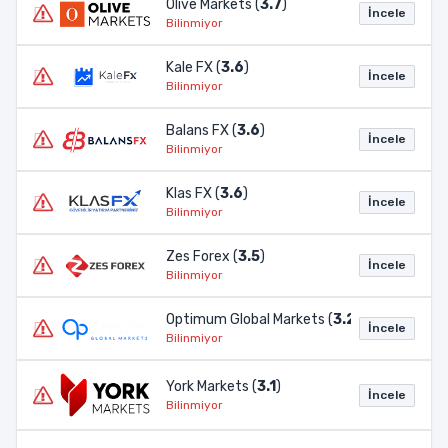
Olive Markets (
3.7
)
İncele
Bilinmiyor
Kale FX (
3.6
)
İncele
Bilinmiyor
Balans FX (
3.6
)
İncele
Bilinmiyor
Klas FX (
3.6
)
İncele
Bilinmiyor
Zes Forex (
3.5
)
İncele
Bilinmiyor
Optimum Global Markets (
3.2
)
İncele
Bilinmiyor
York Markets (
3.1
)
İncele
Bilinmiyor