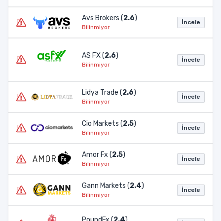
Avs Brokers (
2.6
)
İncele
Bilinmiyor
AS FX (
2.6
)
İncele
Bilinmiyor
Lidya Trade (
2.6
)
İncele
Bilinmiyor
Cio Markets (
2.5
)
İncele
Bilinmiyor
Amor Fx (
2.5
)
İncele
Bilinmiyor
Gann Markets (
2.4
)
İncele
Bilinmiyor
PoundFx (
2.4
)