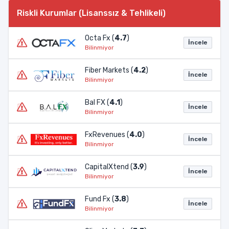
Riskli Kurumlar (Lisanssız & Tehlikeli)
Octa Fx (
4.7
)
İncele
Bilinmiyor
Fiber Markets (
4.2
)
İncele
Bilinmiyor
Bal FX (
4.1
)
İncele
Bilinmiyor
FxRevenues (
4.0
)
İncele
Bilinmiyor
CapitalXtend (
3.9
)
İncele
Bilinmiyor
Fund Fx (
3.8
)
İncele
Bilinmiyor