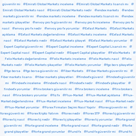
güvenilir mi
Emirati Global Markets inceleme
Emirati Global Markets lisanslı mı
Emirati Global Markets nasıl
Emirati Global Markets nedir
endex markets
endex
markets güvenilir mi
endex markets inceleme
endex markets lisanslı mı
endex
markets şikayetler
envoy pro fx güvenilir mi
envoy pro fx inceleme
envoy pro fx
nasıl
envoy pro fx nedir
envoy pro fx yorumlar
Exfast Markets
Exfast Markets
açıklama
Exfast Markets değerlendirme
Exfast Markets inceleme
Exfast Markets
nasıl
Exfast Markets nedir
Exfast Markets şikayet
Exfast Markets yorumlar
Expert Capital güvenilir mi
Expert Capital inceleme
Expert Capital Lisanslı mı
Expert Capital nasıl
Expert Capital nedir
Expert Capital şikayetler
Felix Markets
Felix Markets değerlendirme
Felix Markets inceleme
Felix Markets nasıl
Felix
Markets nedir
Felix Markets şikayetler
Felix Markets yorumlar
fgc bors şikayetler
fgc borsa
fgc borsa güvenilir mi
Fiber Markets
Fiber Markets güvenilir mi
Fiber markets lisansı
fiber markets şikayetleri
findexfx güvenil
findexfx güvenilir
mi
findexfx inceleme
findexfx nasıl
findexfx nedir
findexfx şikayetler
findexfx yorumlar
finx brokers güvenilir mi
finx brokers inceleme
finx brokers
nasıl
finx brokers yorumlar
fiz fx
Flux-Market
Flux-Market açıklama
Flux-
Market değerlendirme
Flux-Market inceleme
Flux-Market nasıl
Flux-Market nedir
Flux-Market yorumlar
Forex Firmaları Seçimi Nasıl Yapılır
forex güvenilir mi
forex güvenli mi
Forex Kripto Yatırım
forex nedir
Forex STP
forex tıj güvenilir mi
forex tıj nasıl
forex tıj nedir
forex tıj şikayetler
forex tıj yorumlar
forte grand
güvenilir mi
forte grand inceleme
forte grand nasıl
forte grand nedir
forte
grand şikayetler
forte grand yorumlar
fund fx
fund fx güvenilir mi
fund fx