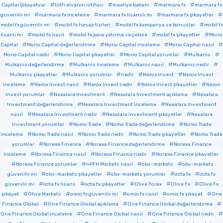
Capital Şikayetvar
lütfi elvanın istifası
maaliye bakanı
marmara fx
marmara fx
güvenilir mi
marmara fx inceleme
marmara fx lisanslı mı
marmara fx şikayetler
mobil fx güvenilir mi
mobil fx hesap türleri
mobil fx kampanya ve bonuslar
mobil fx
lisanlı mı
mobil fx nasıl
mobil fx para yatırma ve çekme
mobil fx şikayetler
Mono
Capital
Mono Capital değerlendirme
Mono Capital inceleme
Mono Capital nasıl
Mono Capital nedir
Mono Capital şikayetler
Mono Capital yorumlar
Mulkanis
Mulkanis değerlendirme
Mulkanis inceleme
Mulkanis nasıl
Mulkanis nedir
Mulkanis şikayetler
Mulkanis yorumlar
nedir
Nerox Invest
Nerox Invest
inceleme
Nerox Invest nasıl
Nerox Invest nedir
Nerox Invest şikayetler
Nerox
Invest yorumlar
Nexalara Investment
Nexalara Investment açıklama
Nexalara
Investment değerlendirme
Nexalara Investment inceleme
Nexalara Investment
nasıl
Nexalara Investment nedir
Nexalara Investment şikayetler
Nexalara
Investment yorumlar
Nomo Trade
Nomo Trade değerlendirme
Nomo Trade
inceleme
Nomo Trade nasıl
Nomo Trade nedir
Nomo Trade şikayetler
Nomo Trade
yorumlar
Norexa Finance
Norexa Finance değerlendirme
Norexa Finance
inceleme
Norexa Finance nasıl
Norexa Finance nedir
Norexa Finance şikayetler
Norexa Finance yorumlar
nPFH Markets nasıl
obv-markets
obv-markets
güvenilir mi
obv-markets şikayetler
obv-markets yorumlar
octa fx
octa fx
güvenilir mi
octa fx lisans
octa fx şikayetler
Olive Forex
Olive Fx
Olive Fx
şikayet
Olive Markets
omio fx güvenilir mi
omio fx nasıl
omio fx şikayet
One
Finance Global
One Finance Global açıklama
One Finance Global değerlendirme
One Finance Global inceleme
One Finance Global nasıl
One Finance Global nedir