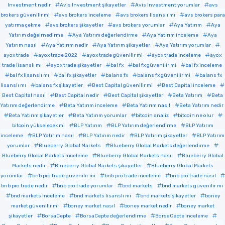
Investment nedir
Avis Investment şikayetler
Avis Investment yorumlar
avs
brokers güvenilir mi
avs brokers inceleme
avs brokers lisanslı mı
avs brokers para
yatırma çekme
avs brokers şikayetler
avs brokers yorumlar
Aya Yatırım
Aya
Yatırım değelrnedirme
Aya Yatırım değerlendirme
Aya Yatırım inceleme
Aya
Yatırım nasıl
Aya Yatırım nedir
Aya Yatırım şikayetler
Aya Yatırım yorumlar
ayox trade
ayox trade 2022
ayox trade güvenilir mi
ayox trade inceleme
ayox
trade lisanslı mı
ayox trade şikayetler
bal fx
bal fx güvenilir mi
bal fx inceleme
bal fx lisanslı mı
bal fx şikayetler
balans fx
balans fx güvenilir mi
balans fx
lisanslı mı
balans fx şikayetler
Best Capital güvenilir mi
Best Capital inceleme
Best Capital nasıl
Best Capital nedir
Best Capital şikayetler
Beta Yatırım
Beta
Yatırım değerlendirme
Beta Yatırım inceleme
Beta Yatırım nasıl
Beta Yatırım nedir
Beta Yatırım şikayetler
Beta Yatırım yorumlar
bitcoin analiz
bitcoin ne olur
bitcoin yükselecek mi
BLP Yatırım
BLP Yatırım değerlendirme
BLP Yatırım
inceleme
BLP Yatırım nasıl
BLP Yatırım nedir
BLP Yatırım şikayetler
BLP Yatırım
yorumlar
Blueberry Global Markets
Blueberry Global Markets değerlendirme
Blueberry Global Markets inceleme
Blueberry Global Markets nasıl
Blueberry Global
Markets nedir
Blueberry Global Markets şikayetler
Blueberry Global Markets
yorumlar
bnb pro trade güvenilir mi
bnb pro trade inceleme
bnb pro trade nasıl
bnb pro trade nedir
bnb pro trade yorumlar
bnd markets
bnd markets güvenilir mi
bnd markets inceleme
bnd markets lisanslı mı
bnd markets şikayetler
boney
market güvenilir mi
boney market nasıl
boney market nedir
boney market
şikayetler
BorsaCepte
BorsaCepte değerlendirme
BorsaCepte inceleme