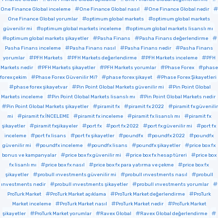
One Finance Global inceleme
One Finance Global nasıl
One Finance Global nedir
One Finance Global yorumlar
optimum global markets
optimum global markets
güvenilir mi
optimum global markets inceleme
optimum global markets lisanslı mı
optimum global markets şikayetler
Pasha Finans
Pasha Finans değerlendirme
Pasha Finans inceleme
Pasha Finans nasıl
Pasha Finans nedir
Pasha Finans
yorumlar
PFH Markets
PFH Markets değerlendirme
PFH Markets inceleme
PFH
Markets nedir
PFH Markets şikayetler
PFH Markets yorumlar
Phase Forex
phase
forex çekim
Phase Forex Güvenilir Mi?
phase forex şikayet
Phase Forex Şikayetleri
phase forex şikayetvar
Pin Point Global Markets güvenilir mi
Pin Point Global
Markets inceleme
Pin Point Global Markets lisanslı mı
Pin Point Global Markets nedir
Pin Point Global Markets şikayetler
piramit fx
piramit fx 2022
piramit fx güvenilir
mi
piramit fx İNCELEME
piramit fx inceleme
piramit fx lisanslı mı
piramit fx
şikayetler
piramit fxşikayeler
port fx
port fx 2022
port fx güvenilir mi
port fx
inceleme
port fx lisans
port fx şikayetler
poundfx
poundfx 2022
poundfx
güvenilir mi
poundfx inceleme
poundfx lisans
poundfx şikayetler
price box fx
bonus ve kampanyalar
price box fx güvenilir mi
price box fx hesap türeri
price box
fx lisanlı mı
price box fx nasıl
price box fx para yatırma ve çekme
price box fx
şikayetler
probull ınvestments güvenilir mi
probull ınvestments nasıl
probull
ınvestments nedir
probull ınvestments şikayetler
probull ınvestments yorumlar
ProTurk Market
ProTurk Market açıklama
ProTurk Market değerlendirme
ProTurk
Market inceleme
ProTurk Market nasıl
ProTurk Market nedir
ProTurk Market
şikayetler
ProTurk Market yorumlar
Ravex Global
Ravex Global değerlendirme