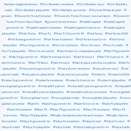
Markets değerlendirme
Grn Markets inceleme
Grn Markets nasıl
Grn Markets
nedir
Grn Markets şikayetler
Grn Markets yorumlar
Güncel Shiba Analizi
güveni
Güvenilir forex firmaları
Güvenilir Forex Firması nasıl anlaşılır
Güvenilir
Forex Firması Nasıl Seçili
güvenli forex firması
hedef capital
hedef capital
güvenilir mi
hedef capital inceleme
hedef capital lisanslı mı
hedef capital
şikayetler
Hızlı Forex
Hızlı Fx
Hızlı Fx Güvenilir Mi
hot forex
hot forex 2022
hot forex güvenilir mi
hot forex inceleme
hot forex lisanslı mı
hot forex
şikayetler
Hun fx güvenilir mi
Hun fx inceleme
Hun fx nasıl
Hun fx nedir
Hun fx şikayetler
Hun fx yorumlar
idol fx bonus ve kampanyalar
İdol FX güvenilir
mi
idol fx güvenilir mi
idol fx hesap türleri
idol fx lisans
İdol FX lisanslı m
idol fx lisanslı mı
İdol FX Nasıl
idol fx nasıl
idol fx para yatırma ve çekme
idol fx
şikayetler
ind yatırım güvenilir mi
ind yatırım inceleme
ind yatırım nasıl
ind
yatırım nedir
ind yatırım şikayetler
ind yatırım yorumlar
index fx
index fx 2022
index fx güvenilir mi
index fx inceleme
index fx lisanslı mı
index fx şikayetler
inova global güvenilir mi
interaktif yatırım
interaktif yatırım güvenilir mi
interaktif
yatırım nasıl
interaktif yatırım şikayetler
interaktif yatırım yorumlar
ınova global
güvenilir mi
ınova global nasıl
ınova global nedir
ınova global şikayetler
ınova
global yorumlar
kale fx
kale fx güvenilir mi
kale fx lisnslı mı
kale fx şikayetler
kale fxinceleme
Klas FX
Klas FX güvenilir mi
Klas FX inceleme
Klas FX
lisanslımı
Klas FX şikayetler
Kripto ile ödeme alan forex firmaları
Kripto Yatırım
Tavsiyeleri
lidya fx güvenilir mi
lidya fx inceleme
lidya fx naıl
lidya fx nasıl
lidya fx nedir
lidya fx şikayetler
lidya trade
lidya trade güvenilir mi
lidya trade