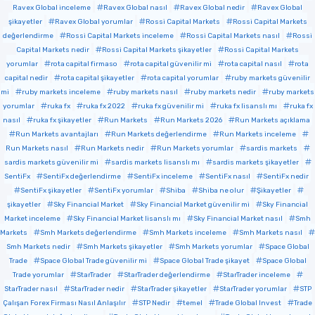
Ravex Global inceleme
Ravex Global nasıl
Ravex Global nedir
Ravex Global
şikayetler
Ravex Global yorumlar
Rossi Capital Markets
Rossi Capital Markets
değerlendirme
Rossi Capital Markets inceleme
Rossi Capital Markets nasıl
Rossi
Capital Markets nedir
Rossi Capital Markets şikayetler
Rossi Capital Markets
yorumlar
rota capital firmaso
rota capital güvenilir mi
rota capital nasıl
rota
capital nedir
rota capital şikayetler
rota capital yorumlar
ruby markets güvenilir
mi
ruby markets inceleme
ruby markets nasıl
ruby markets nedir
ruby markets
yorumlar
ruka fx
ruka fx 2022
ruka fx güvenilir mi
ruka fx lisanslı mı
ruka fx
nasıl
ruka fx şikayetler
Run Markets
Run Markets 2026
Run Markets açıklama
Run Markets avantajları
Run Markets değerlendirme
Run Markets inceleme
Run Markets nasıl
Run Markets nedir
Run Markets yorumlar
sardis markets
sardis markets güvenilir mi
sardis markets lisanslı mı
sardis markets şikayetler
SentiFx
SentiFx değerlendirme
SentiFx inceleme
SentiFx nasıl
SentiFx nedir
SentiFx şikayetler
SentiFx yorumlar
Shiba
Shiba ne olur
Şikayetler
şikayetler
Sky Financial Market
Sky Financial Market güvenilir mi
Sky Financial
Market inceleme
Sky Financial Market lisanslı mı
Sky Financial Market nasıl
Smh
Markets
Smh Markets değerlendirme
Smh Markets inceleme
Smh Markets nasıl
Smh Markets nedir
Smh Markets şikayetler
Smh Markets yorumlar
Space Global
Trade
Space Global Trade güvenilir mi
Space Global Trade şikayet
Space Global
Trade yorumlar
StarTrader
StarTrader değerlendirme
StarTrader inceleme
StarTrader nasıl
StarTrader nedir
StarTrader şikayetler
StarTrader yorumlar
STP
Çalışan Forex Firması Nasıl Anlaşılır
STP Nedir
temel
Trade Global Invest
Trade