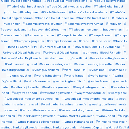
Global Invest değerlendirme
Trade Global Invest inceleme
Trade Global Invest nasıl
Trade Global Invest nedir
Trade Global Invest şikayetler
Trade Global Invest
yorumlar
trade power
Trade Via Invest
Trade Via Invest açıklama
Trade Via
Invest değerlendirme
Trade Via Invest inceleme
Trade Via Invest nasıl
Trade Via
Invest nedir
Trade Via Invest şikayetler
Trade Via Invest yorumlar
Tradeven
Tradeven açıklama
Tradeven değerlendirme
Tradeven inceleme
Tradeven nasıl
Tradeven nedir
Tradeven yorumlar
Trampa fx inceleme
Trampa fx nasıl
Trampa
fx nedir
Trampa fx şikayetler
Trampa fx yorumlar
Trend
Trend Forex
Trend Fx
Trend Fx Güvenilİr Mi
Universal Global Fx
Universal Global Fx güvenilir mi
Universal Global Fx lisans
Universal Global Fx nasıl
Universal Global Fx nedir
Universal Global Fx şikayetler
valor investing güvenilir mi
valor investing inceleme
valor investing nasıl
valor investing nedir
valor investing şikayetler
valor
investing yorumlar
vlom güvenilir mi
vlom lisanslı mı
vlom nasıl
vlom nedir
vlom şikayetler
wafra fx inceleme
wafra fx nasıl
wafra fx nedir
wafra
fxgüvenilir mi
wafra fxyorumlar
wallex fx güvenilir mi
wallex fx nasıl
wallex fx
nedir
wallex fx şikayetler
wallex fx yorumlar
waystrade güvenilir mi
waystrade
nasıl
waystrade nedir
waystrade şikayetler
waystrade yorumlar
west global
west global investments güvenilir mi
west global investments inceleme
west
global investments nasıl
west global investments nedir
west global investments
yorumlar
winex
winex markets
winex markets güvenilir mi
Winex Markets
lisanslı mı
Winex Markets şikayetler
Winex Markets yorumlar
winex nasıl
Wingo
Markets
Wingo Markets değerlendirme
Wingo Markets nasıl
Wingo Markets nedir
Wingo Markets şikayetler
Wingo Markets yorumlar
Worest Capital
Worest Capital