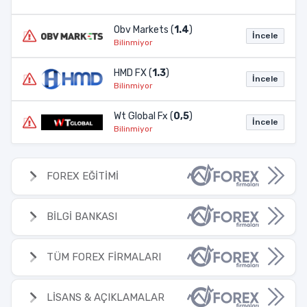
Obv Markets (
1.4
)
İncele
Bilinmiyor
HMD FX (
1.3
)
İncele
Bilinmiyor
Wt Global Fx (
0,5
)
İncele
Bilinmiyor
FOREX EĞİTİMİ
BİLGİ BANKASI
TÜM FOREX FİRMALARI
LİSANS & AÇIKLAMALAR