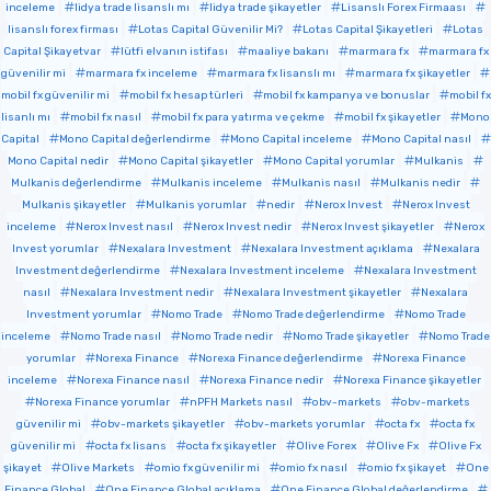
inceleme
lidya trade lisanslı mı
lidya trade şikayetler
Lisanslı Forex Firmaası
lisanslı forex firması
Lotas Capital Güvenilir Mi?
Lotas Capital Şikayetleri
Lotas
Capital Şikayetvar
lütfi elvanın istifası
maaliye bakanı
marmara fx
marmara fx
güvenilir mi
marmara fx inceleme
marmara fx lisanslı mı
marmara fx şikayetler
mobil fx güvenilir mi
mobil fx hesap türleri
mobil fx kampanya ve bonuslar
mobil fx
lisanlı mı
mobil fx nasıl
mobil fx para yatırma ve çekme
mobil fx şikayetler
Mono
Capital
Mono Capital değerlendirme
Mono Capital inceleme
Mono Capital nasıl
Mono Capital nedir
Mono Capital şikayetler
Mono Capital yorumlar
Mulkanis
Mulkanis değerlendirme
Mulkanis inceleme
Mulkanis nasıl
Mulkanis nedir
Mulkanis şikayetler
Mulkanis yorumlar
nedir
Nerox Invest
Nerox Invest
inceleme
Nerox Invest nasıl
Nerox Invest nedir
Nerox Invest şikayetler
Nerox
Invest yorumlar
Nexalara Investment
Nexalara Investment açıklama
Nexalara
Investment değerlendirme
Nexalara Investment inceleme
Nexalara Investment
nasıl
Nexalara Investment nedir
Nexalara Investment şikayetler
Nexalara
Investment yorumlar
Nomo Trade
Nomo Trade değerlendirme
Nomo Trade
inceleme
Nomo Trade nasıl
Nomo Trade nedir
Nomo Trade şikayetler
Nomo Trade
yorumlar
Norexa Finance
Norexa Finance değerlendirme
Norexa Finance
inceleme
Norexa Finance nasıl
Norexa Finance nedir
Norexa Finance şikayetler
Norexa Finance yorumlar
nPFH Markets nasıl
obv-markets
obv-markets
güvenilir mi
obv-markets şikayetler
obv-markets yorumlar
octa fx
octa fx
güvenilir mi
octa fx lisans
octa fx şikayetler
Olive Forex
Olive Fx
Olive Fx
şikayet
Olive Markets
omio fx güvenilir mi
omio fx nasıl
omio fx şikayet
One
Finance Global
One Finance Global açıklama
One Finance Global değerlendirme