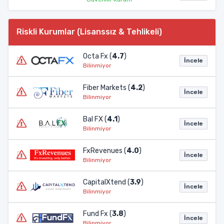
Riskli Kurumlar (Lisanssız & Tehlikeli)
Octa Fx (
4.7
)
İncele
Bilinmiyor
Fiber Markets (
4.2
)
İncele
Bilinmiyor
Bal FX (
4.1
)
İncele
Bilinmiyor
FxRevenues (
4.0
)
İncele
Bilinmiyor
CapitalXtend (
3.9
)
İncele
Bilinmiyor
Fund Fx (
3.8
)
İncele
Bilinmiyor