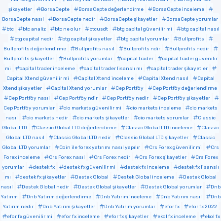
şikayetler
BorsaCepte
BorsaCepte değerlendirme
BorsaCepte inceleme
BorsaCepte nasıl
BorsaCepte nedir
BorsaCepte şikayetler
BorsaCepte yorumlar
btc
btc analiz
btc ne olur
btcusdt
btg capital güvenilir mi
btg capital nasıl
btg capital nedir
btg capital şikayetler
btg capital yorumlar
Bullprofits
Bullprofits değerlendirme
Bullprofits nasıl
Bullprofits ndir
Bullprofits nedir
Bullprofits şikayetler
Bullprofits yorumlar
capital trader
capital trader güvenilir
mi
capital trader inceleme
capital trader lisanslı mı
capital trader şikayetler
Capital Xtend güvenilir mi
Capital Xtend inceleme
Capital Xtend nasıl
Capital
Xtend şikayetler
Capital Xtend yorumlar
Cep Portföy
Cep Portföy değerlendirme
Cep Portföy nasıl
Cep Portföy ndir
Cep Portföy nedir
Cep Portföy şikayetler
Cep Portföy yorumlar
cio markets güvenilir mi
cio markets inceleme
cio markets
nasıl
cio markets nedir
cio markets şikayetler
cio markets yorumlar
Classic
Global LTD
Classic Global LTD değerlendirme
Classic Global LTD inceleme
Classic
Global LTD nasıl
Classic Global LTD nedir
Classic Global LTD şikayetler
Classic
Global LTD yorumlar
Coin ile forex yatırımı nasıl yapılır
Crs Forex güvenilir mi
Crs
Forex inceleme
Crs Forex nasıl
Crs Forex nedir
Crs Forex şikayetler
Crs Forex
yorumlar
destek fx
destek fx güvenilir mi
destek fx inceleme
destek fx lisanslı
mı
destek fx şikayetler
Destek Global
Destek Global inceleme
Destek Global
nasıl
Destek Global nedir
Destek Global şikayetler
Destek Global yorumlar
Dnb
Yatırım
Dnb Yatırım değerlendirme
Dnb Yatırım inceleme
Dnb Yatırım nasıl
Dnb
Yatırım nedir
Dnb Yatırım şikayetler
Dnb Yatırım yorumlar
efor fx
efor fx 2022
efor fx güvenilir mi
efor fx inceleme
efor fx şikayetler
ekol fx inceleme
ekol fx