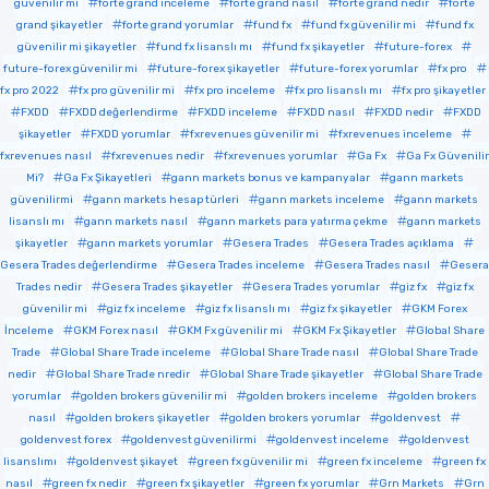
güvenilir mi
forte grand inceleme
forte grand nasıl
forte grand nedir
forte
grand şikayetler
forte grand yorumlar
fund fx
fund fx güvenilir mi
fund fx
güvenilir mi şikayetler
fund fx lisanslı mı
fund fx şikayetler
future-forex
future-forex güvenilir mi
future-forex şikayetler
future-forex yorumlar
fx pro
fx pro 2022
fx pro güvenilir mi
fx pro inceleme
fx pro lisanslı mı
fx pro şikayetler
FXDD
FXDD değerlendirme
FXDD inceleme
FXDD nasıl
FXDD nedir
FXDD
şikayetler
FXDD yorumlar
fxrevenues güvenilir mi
fxrevenues inceleme
fxrevenues nasıl
fxrevenues nedir
fxrevenues yorumlar
Ga Fx
Ga Fx Güvenilir
Mi?
Ga Fx Şikayetleri
gann markets bonus ve kampanyalar
gann markets
güvenilirmi
gann markets hesap türleri
gann markets inceleme
gann markets
lisanslı mı
gann markets nasıl
gann markets para yatırma çekme
gann markets
şikayetler
gann markets yorumlar
Gesera Trades
Gesera Trades açıklama
Gesera Trades değerlendirme
Gesera Trades inceleme
Gesera Trades nasıl
Gesera
Trades nedir
Gesera Trades şikayetler
Gesera Trades yorumlar
giz fx
giz fx
güvenilir mi
giz fx inceleme
giz fx lisanslı mı
giz fx şikayetler
GKM Forex
İnceleme
GKM Forex nasıl
GKM Fx güvenilir mi
GKM Fx Şikayetler
Global Share
Trade
Global Share Trade inceleme
Global Share Trade nasıl
Global Share Trade
nedir
Global Share Trade nredir
Global Share Trade şikayetler
Global Share Trade
yorumlar
golden brokers güvenilir mi
golden brokers inceleme
golden brokers
nasıl
golden brokers şikayetler
golden brokers yorumlar
goldenvest
goldenvest forex
goldenvest güvenilirmi
goldenvest inceleme
goldenvest
lisanslımı
goldenvest şikayet
green fx güvenilir mi
green fx inceleme
green fx
nasıl
green fx nedir
green fx şikayetler
green fx yorumlar
Grn Markets
Grn