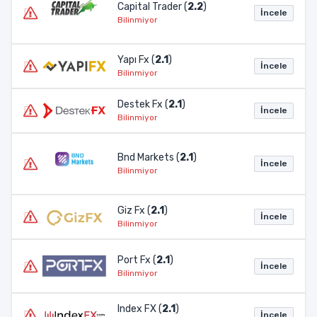
Capital Trader (
2.2
)
İncele
Bilinmiyor
Yapı Fx (
2.1
)
İncele
Bilinmiyor
Destek Fx (
2.1
)
İncele
Bilinmiyor
Bnd Markets (
2.1
)
İncele
Bilinmiyor
Giz Fx (
2.1
)
İncele
Bilinmiyor
Port Fx (
2.1
)
İncele
Bilinmiyor
Index FX (
2.1
)
İncele