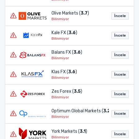
Olive Markets (
3.7
)
İncele
Bilinmiyor
Kale FX (
3.6
)
İncele
Bilinmiyor
Balans FX (
3.6
)
İncele
Bilinmiyor
Klas FX (
3.6
)
İncele
Bilinmiyor
Zes Forex (
3.5
)
İncele
Bilinmiyor
Optimum Global Markets (
3.2
)
İncele
Bilinmiyor
York Markets (
3.1
)
İncele
Bilinmiyor