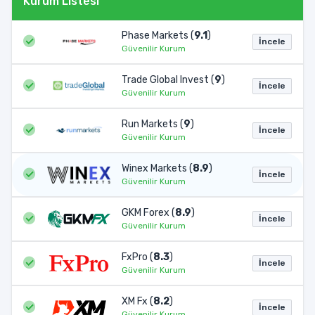
Kurum Listesi
Phase Markets (
9.1
)
İncele
Güvenilir Kurum
Trade Global Invest (
9
)
İncele
Güvenilir Kurum
Run Markets (
9
)
İncele
Güvenilir Kurum
Winex Markets (
8.9
)
İncele
Güvenilir Kurum
GKM Forex (
8.9
)
İncele
Güvenilir Kurum
FxPro (
8.3
)
İncele
Güvenilir Kurum
XM Fx (
8.2
)
İncele
Güvenilir Kurum