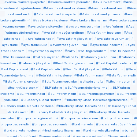
avenva-markets şikayetler
avenva-markets yorumlar
Avis Investment
Avis
Investment değerlendirme
Avis Investment inceleme
Avis Investment nasıl
Avis
Investment nedir
Avis Investment şikayetler
Avis Investment yorumlar
avs
brokers güvenilir mi
avs brokers inceleme
avs brokers lisanslı mı
avs brokers para
yatırma çekme
avs brokers şikayetler
avs brokers yorumlar
Aya Yatırım
Aya
Yatırım değelrnedirme
Aya Yatırım değerlendirme
Aya Yatırım inceleme
Aya
Yatırım nasıl
Aya Yatırım nedir
Aya Yatırım şikayetler
Aya Yatırım yorumlar
ayox trade
ayox trade 2022
ayox trade güvenilir mi
ayox trade inceleme
ayox
trade lisanslı mı
ayox trade şikayetler
bal fx
bal fx güvenilir mi
bal fx inceleme
bal fx lisanslı mı
bal fx şikayetler
balans fx
balans fx güvenilir mi
balans fx
lisanslı mı
balans fx şikayetler
Best Capital güvenilir mi
Best Capital inceleme
Best Capital nasıl
Best Capital nedir
Best Capital şikayetler
Beta Yatırım
Beta
Yatırım değerlendirme
Beta Yatırım inceleme
Beta Yatırım nasıl
Beta Yatırım nedir
Beta Yatırım şikayetler
Beta Yatırım yorumlar
bitcoin analiz
bitcoin ne olur
bitcoin yükselecek mi
BLP Yatırım
BLP Yatırım değerlendirme
BLP Yatırım
inceleme
BLP Yatırım nasıl
BLP Yatırım nedir
BLP Yatırım şikayetler
BLP Yatırım
yorumlar
Blueberry Global Markets
Blueberry Global Markets değerlendirme
Blueberry Global Markets inceleme
Blueberry Global Markets nasıl
Blueberry Global
Markets nedir
Blueberry Global Markets şikayetler
Blueberry Global Markets
yorumlar
bnb pro trade güvenilir mi
bnb pro trade inceleme
bnb pro trade nasıl
bnb pro trade nedir
bnb pro trade yorumlar
bnd markets
bnd markets güvenilir mi
bnd markets inceleme
bnd markets lisanslı mı
bnd markets şikayetler
boney
market güvenilir mi
boney market nasıl
boney market nedir
boney market