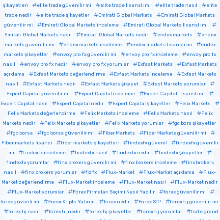
şikayetleri
elite trade güvenilir mi
elite trade lisanslı mı
elite trade nasıl
elite
trade nedir
elite trade şikayetler
Emirati Global Markets
Emirati Global Markets
güvenilir mi
Emirati Global Markets inceleme
Emirati Global Markets lisanslı mı
Emirati Global Markets nasıl
Emirati Global Markets nedir
endex markets
endex
markets güvenilir mi
endex markets inceleme
endex markets lisanslı mı
endex
markets şikayetler
envoy pro fx güvenilir mi
envoy pro fx inceleme
envoy pro fx
nasıl
envoy pro fx nedir
envoy pro fx yorumlar
Exfast Markets
Exfast Markets
açıklama
Exfast Markets değerlendirme
Exfast Markets inceleme
Exfast Markets
nasıl
Exfast Markets nedir
Exfast Markets şikayet
Exfast Markets yorumlar
Expert Capital güvenilir mi
Expert Capital inceleme
Expert Capital Lisanslı mı
Expert Capital nasıl
Expert Capital nedir
Expert Capital şikayetler
Felix Markets
Felix Markets değerlendirme
Felix Markets inceleme
Felix Markets nasıl
Felix
Markets nedir
Felix Markets şikayetler
Felix Markets yorumlar
fgc bors şikayetler
fgc borsa
fgc borsa güvenilir mi
Fiber Markets
Fiber Markets güvenilir mi
Fiber markets lisansı
fiber markets şikayetleri
findexfx güvenil
findexfx güvenilir
mi
findexfx inceleme
findexfx nasıl
findexfx nedir
findexfx şikayetler
findexfx yorumlar
finx brokers güvenilir mi
finx brokers inceleme
finx brokers
nasıl
finx brokers yorumlar
fiz fx
Flux-Market
Flux-Market açıklama
Flux-
Market değerlendirme
Flux-Market inceleme
Flux-Market nasıl
Flux-Market nedir
Flux-Market yorumlar
Forex Firmaları Seçimi Nasıl Yapılır
forex güvenilir mi
forex güvenli mi
Forex Kripto Yatırım
forex nedir
Forex STP
forex tıj güvenilir mi
forex tıj nasıl
forex tıj nedir
forex tıj şikayetler
forex tıj yorumlar
forte grand