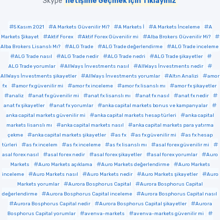
Skype
İletişime Geçmek için Tıklayınız
5 Kasım 2021
A Markets Güvenilir Mi?
A Markets İ
A Markets İnceleme
A
Markets Şikayet
Aktif Forex
Aktif Forex Güvenilir mi
Alba Brokers Güvenilir Mi?
Alba Brokers Lisanslı Mı?
ALG Trade
ALG Trade değerlendirme
ALG Trade inceleme
ALG Trade nasıl
ALG Trade nedir
ALG Trade nedri
ALG Trade şikayetler
ALG Trade yorumlar
AllWays İnvestments nasıl
AllWays İnvestments nedir
AllWays İnvestments şikayetler
AllWays İnvestments yorumlar
Altın Analizi
amor
fx
amor fx güvenilir mi
amor fx inceleme
amor fx lisanslı mı
amor fx şikayetler
analiz
anat fx güvenilir mi
anat fx lisanslı mı
anat fx nasıl
anat fx nedir
anat fx şikayetler
anat fx yorumlar
anka capital markets bonus ve kampanyalar
anka capital markets güvenilir mi
anka capital markets hesap türleri
anka capital
markets lisanslı mı
anka capital markets nasıl
anka capital markets para yatırma
çekme
anka capital markets şikayetler
as fx
as fx güvenilir mi
as fx hesap
türleri
as fx incelem
as fx inceleme
as fx lisanslı mı
asal forex güvenilir mi
asal forex nasıl
asal forex nedir
asal forex şikayetler
asal forex yorumlar
Auro
Markets
Auro Markets açıklama
Auro Markets değerlendirme
Auro Markets
inceleme
Auro Markets nasıl
Auro Markets nedir
Auro Markets şikayetler
Auro
Markets yorumlar
Aurora Bosphorus Capital
Aurora Bosphorus Capital
değerlendirme
Aurora Bosphorus Capital inceleme
Aurora Bosphorus Capital nasıl
Aurora Bosphorus Capital nedir
Aurora Bosphorus Capital şikayetler
Aurora
Bosphorus Capital yorumlar
avenva-markets
avenva-markets güvenilir mi