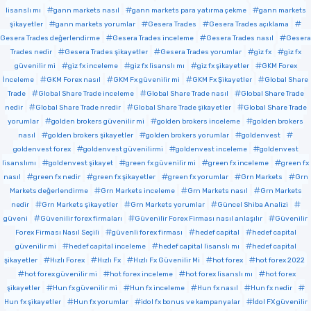
lisanslı mı
gann markets nasıl
gann markets para yatırma çekme
gann markets
şikayetler
gann markets yorumlar
Gesera Trades
Gesera Trades açıklama
Gesera Trades değerlendirme
Gesera Trades inceleme
Gesera Trades nasıl
Gesera
Trades nedir
Gesera Trades şikayetler
Gesera Trades yorumlar
giz fx
giz fx
güvenilir mi
giz fx inceleme
giz fx lisanslı mı
giz fx şikayetler
GKM Forex
İnceleme
GKM Forex nasıl
GKM Fx güvenilir mi
GKM Fx Şikayetler
Global Share
Trade
Global Share Trade inceleme
Global Share Trade nasıl
Global Share Trade
nedir
Global Share Trade nredir
Global Share Trade şikayetler
Global Share Trade
yorumlar
golden brokers güvenilir mi
golden brokers inceleme
golden brokers
nasıl
golden brokers şikayetler
golden brokers yorumlar
goldenvest
goldenvest forex
goldenvest güvenilirmi
goldenvest inceleme
goldenvest
lisanslımı
goldenvest şikayet
green fx güvenilir mi
green fx inceleme
green fx
nasıl
green fx nedir
green fx şikayetler
green fx yorumlar
Grn Markets
Grn
Markets değerlendirme
Grn Markets inceleme
Grn Markets nasıl
Grn Markets
nedir
Grn Markets şikayetler
Grn Markets yorumlar
Güncel Shiba Analizi
güveni
Güvenilir forex firmaları
Güvenilir Forex Firması nasıl anlaşılır
Güvenilir
Forex Firması Nasıl Seçili
güvenli forex firması
hedef capital
hedef capital
güvenilir mi
hedef capital inceleme
hedef capital lisanslı mı
hedef capital
şikayetler
Hızlı Forex
Hızlı Fx
Hızlı Fx Güvenilir Mi
hot forex
hot forex 2022
hot forex güvenilir mi
hot forex inceleme
hot forex lisanslı mı
hot forex
şikayetler
Hun fx güvenilir mi
Hun fx inceleme
Hun fx nasıl
Hun fx nedir
Hun fx şikayetler
Hun fx yorumlar
idol fx bonus ve kampanyalar
İdol FX güvenilir