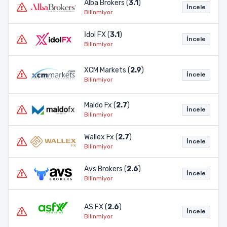
Alba Brokers (
3.1
)
İncele
Bilinmiyor
İdol FX (
3.1
)
İncele
Bilinmiyor
XCM Markets (
2.9
)
İncele
Bilinmiyor
Maldo Fx (
2.7
)
İncele
Bilinmiyor
Wallex Fx (
2.7
)
İncele
Bilinmiyor
Avs Brokers (
2.6
)
İncele
Bilinmiyor
AS FX (
2.6
)
İncele
Bilinmiyor