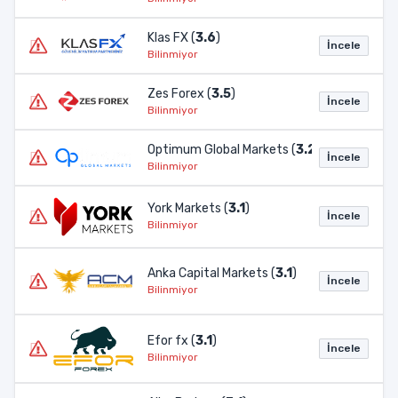
Klas FX (
3.6
)
İncele
Bilinmiyor
Zes Forex (
3.5
)
İncele
Bilinmiyor
Optimum Global Markets (
3.2
)
İncele
Bilinmiyor
York Markets (
3.1
)
İncele
Bilinmiyor
Anka Capital Markets (
3.1
)
İncele
Bilinmiyor
Efor fx (
3.1
)
İncele
Bilinmiyor