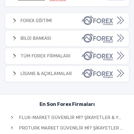
FOREX EĞİTİMİ
BİLGİ BANKASI
TÜM FOREX FİRMALARI
LİSANS & AÇIKLAMALAR
En Son Forex Firmaları
FLUX-MARKET GÜVENILIR MI? ŞIKAYETLER & YORUMLAR 2026
PROTURK MARKET GÜVENILIR MI? ŞIKAYETLER & YORUMLAR 2026