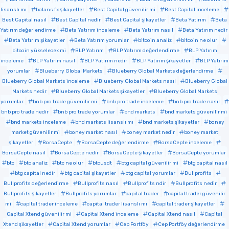
lisanslı mı
balans fx şikayetler
Best Capital güvenilir mi
Best Capital inceleme
Best Capital nasıl
Best Capital nedir
Best Capital şikayetler
Beta Yatırım
Beta
Yatırım değerlendirme
Beta Yatırım inceleme
Beta Yatırım nasıl
Beta Yatırım nedir
Beta Yatırım şikayetler
Beta Yatırım yorumlar
bitcoin analiz
bitcoin ne olur
bitcoin yükselecek mi
BLP Yatırım
BLP Yatırım değerlendirme
BLP Yatırım
inceleme
BLP Yatırım nasıl
BLP Yatırım nedir
BLP Yatırım şikayetler
BLP Yatırım
yorumlar
Blueberry Global Markets
Blueberry Global Markets değerlendirme
Blueberry Global Markets inceleme
Blueberry Global Markets nasıl
Blueberry Global
Markets nedir
Blueberry Global Markets şikayetler
Blueberry Global Markets
yorumlar
bnb pro trade güvenilir mi
bnb pro trade inceleme
bnb pro trade nasıl
bnb pro trade nedir
bnb pro trade yorumlar
bnd markets
bnd markets güvenilir mi
bnd markets inceleme
bnd markets lisanslı mı
bnd markets şikayetler
boney
market güvenilir mi
boney market nasıl
boney market nedir
boney market
şikayetler
BorsaCepte
BorsaCepte değerlendirme
BorsaCepte inceleme
BorsaCepte nasıl
BorsaCepte nedir
BorsaCepte şikayetler
BorsaCepte yorumlar
btc
btc analiz
btc ne olur
btcusdt
btg capital güvenilir mi
btg capital nasıl
btg capital nedir
btg capital şikayetler
btg capital yorumlar
Bullprofits
Bullprofits değerlendirme
Bullprofits nasıl
Bullprofits ndir
Bullprofits nedir
Bullprofits şikayetler
Bullprofits yorumlar
capital trader
capital trader güvenilir
mi
capital trader inceleme
capital trader lisanslı mı
capital trader şikayetler
Capital Xtend güvenilir mi
Capital Xtend inceleme
Capital Xtend nasıl
Capital
Xtend şikayetler
Capital Xtend yorumlar
Cep Portföy
Cep Portföy değerlendirme