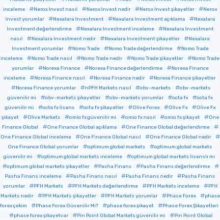
inceleme
Nerox Invest nasıl
Nerox Invest nedir
Nerox Invest şikayetler
Nerox
Invest yorumlar
Nexalara Investment
Nexalara Investment açıklama
Nexalara
Investment değerlendirme
Nexalara Investment inceleme
Nexalara Investment
nasıl
Nexalara Investment nedir
Nexalara Investment şikayetler
Nexalara
Investment yorumlar
Nomo Trade
Nomo Trade değerlendirme
Nomo Trade
inceleme
Nomo Trade nasıl
Nomo Trade nedir
Nomo Trade şikayetler
Nomo Trade
yorumlar
Norexa Finance
Norexa Finance değerlendirme
Norexa Finance
inceleme
Norexa Finance nasıl
Norexa Finance nedir
Norexa Finance şikayetler
Norexa Finance yorumlar
nPFH Markets nasıl
obv-markets
obv-markets
güvenilir mi
obv-markets şikayetler
obv-markets yorumlar
octa fx
octa fx
güvenilir mi
octa fx lisans
octa fx şikayetler
Olive Forex
Olive Fx
Olive Fx
şikayet
Olive Markets
omio fx güvenilir mi
omio fx nasıl
omio fx şikayet
One
Finance Global
One Finance Global açıklama
One Finance Global değerlendirme
One Finance Global inceleme
One Finance Global nasıl
One Finance Global nedir
One Finance Global yorumlar
optimum global markets
optimum global markets
güvenilir mi
optimum global markets inceleme
optimum global markets lisanslı mı
optimum global markets şikayetler
Pasha Finans
Pasha Finans değerlendirme
Pasha Finans inceleme
Pasha Finans nasıl
Pasha Finans nedir
Pasha Finans
yorumlar
PFH Markets
PFH Markets değerlendirme
PFH Markets inceleme
PFH
Markets nedir
PFH Markets şikayetler
PFH Markets yorumlar
Phase Forex
phase
forex çekim
Phase Forex Güvenilir Mi?
phase forex şikayet
Phase Forex Şikayetleri
phase forex şikayetvar
Pin Point Global Markets güvenilir mi
Pin Point Global