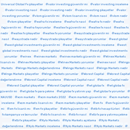
Universal Global Fx şikayetler
valor investing güvenilir mi
valor investing inceleme
valor investing nasıl
valor investing nedir
valor investing şikayetler
valor
investing yorumlar
vlom güvenilir mi
vlom lisanslı mı
vlom nasıl
vlom nedir
vlom şikayetler
wafra fx inceleme
wafra fx nasıl
wafra fx nedir
wafra
fxgüvenilir mi
wafra fxyorumlar
wallex fx güvenilir mi
wallex fx nasıl
wallex fx
nedir
wallex fx şikayetler
wallex fx yorumlar
waystrade güvenilir mi
waystrade
nasıl
waystrade nedir
waystrade şikayetler
waystrade yorumlar
west global
west global investments güvenilir mi
west global investments inceleme
west
global investments nasıl
west global investments nedir
west global investments
yorumlar
winex
winex markets
winex markets güvenilir mi
Winex Markets
lisanslı mı
Winex Markets şikayetler
Winex Markets yorumlar
winex nasıl
Wingo
Markets
Wingo Markets değerlendirme
Wingo Markets nasıl
Wingo Markets nedir
Wingo Markets şikayetler
Wingo Markets yorumlar
Worest Capital
Worest Capital
değerlendirme
Worest Capital inceleme
Worest Capital nasıl
Worest Capital nedir
Worest Capital şikayetler
Worest Capital yorumlar
wt globa fx
wt globa fx
güvenilir mi
wt globa fx para çekme
wt globa fx yatırım yap
wt globa fx yorumlar
XAUUSD
xcm markets
xcm markets 2022
xcm markets güvenilir mi
xcm markets
inceleme
xcm markets lisanslı mı
xcm markets şikayetler
xm fx
xm fx güvenilir
mi
xm fx lisanlı mı
xm fx şikayetler
xtb fx güvenilir mi
xtb fx hesap türleri
xtb
fx kampanya ve bonuslar
xtb fx lisanslı mı
xtb fx nasıl
xtb fx para yatırma çekme
xtb fx şikayetler
Xylo Markets
Xylo Markets açıklama
Xylo Markets
değerlendirme
Xylo Markets inceleme
Xylo Markets nasıl
Xylo Markets nedir