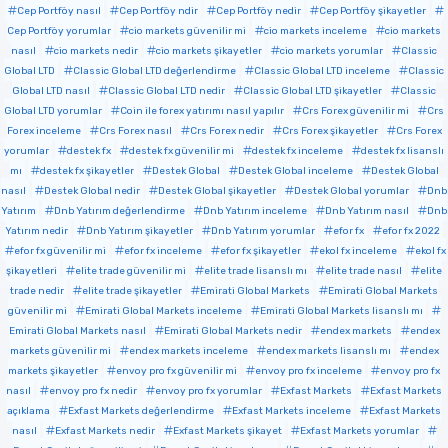
Cep Portföy nasıl
Cep Portföy ndir
Cep Portföy nedir
Cep Portföy şikayetler
Cep Portföy yorumlar
cio markets güvenilir mi
cio markets inceleme
cio markets
nasıl
cio markets nedir
cio markets şikayetler
cio markets yorumlar
Classic
Global LTD
Classic Global LTD değerlendirme
Classic Global LTD inceleme
Classic
Global LTD nasıl
Classic Global LTD nedir
Classic Global LTD şikayetler
Classic
Global LTD yorumlar
Coin ile forex yatırımı nasıl yapılır
Crs Forex güvenilir mi
Crs
Forex inceleme
Crs Forex nasıl
Crs Forex nedir
Crs Forex şikayetler
Crs Forex
yorumlar
destek fx
destek fx güvenilir mi
destek fx inceleme
destek fx lisanslı
mı
destek fx şikayetler
Destek Global
Destek Global inceleme
Destek Global
nasıl
Destek Global nedir
Destek Global şikayetler
Destek Global yorumlar
Dnb
Yatırım
Dnb Yatırım değerlendirme
Dnb Yatırım inceleme
Dnb Yatırım nasıl
Dnb
Yatırım nedir
Dnb Yatırım şikayetler
Dnb Yatırım yorumlar
efor fx
efor fx 2022
efor fx güvenilir mi
efor fx inceleme
efor fx şikayetler
ekol fx inceleme
ekol fx
şikayetleri
elite trade güvenilir mi
elite trade lisanslı mı
elite trade nasıl
elite
trade nedir
elite trade şikayetler
Emirati Global Markets
Emirati Global Markets
güvenilir mi
Emirati Global Markets inceleme
Emirati Global Markets lisanslı mı
Emirati Global Markets nasıl
Emirati Global Markets nedir
endex markets
endex
markets güvenilir mi
endex markets inceleme
endex markets lisanslı mı
endex
markets şikayetler
envoy pro fx güvenilir mi
envoy pro fx inceleme
envoy pro fx
nasıl
envoy pro fx nedir
envoy pro fx yorumlar
Exfast Markets
Exfast Markets
açıklama
Exfast Markets değerlendirme
Exfast Markets inceleme
Exfast Markets
nasıl
Exfast Markets nedir
Exfast Markets şikayet
Exfast Markets yorumlar