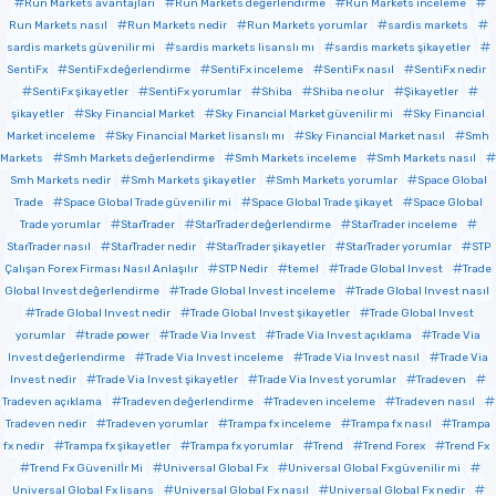
Run Markets avantajları
Run Markets değerlendirme
Run Markets inceleme
Run Markets nasıl
Run Markets nedir
Run Markets yorumlar
sardis markets
sardis markets güvenilir mi
sardis markets lisanslı mı
sardis markets şikayetler
SentiFx
SentiFx değerlendirme
SentiFx inceleme
SentiFx nasıl
SentiFx nedir
SentiFx şikayetler
SentiFx yorumlar
Shiba
Shiba ne olur
Şikayetler
şikayetler
Sky Financial Market
Sky Financial Market güvenilir mi
Sky Financial
Market inceleme
Sky Financial Market lisanslı mı
Sky Financial Market nasıl
Smh
Markets
Smh Markets değerlendirme
Smh Markets inceleme
Smh Markets nasıl
Smh Markets nedir
Smh Markets şikayetler
Smh Markets yorumlar
Space Global
Trade
Space Global Trade güvenilir mi
Space Global Trade şikayet
Space Global
Trade yorumlar
StarTrader
StarTrader değerlendirme
StarTrader inceleme
StarTrader nasıl
StarTrader nedir
StarTrader şikayetler
StarTrader yorumlar
STP
Çalışan Forex Firması Nasıl Anlaşılır
STP Nedir
temel
Trade Global Invest
Trade
Global Invest değerlendirme
Trade Global Invest inceleme
Trade Global Invest nasıl
Trade Global Invest nedir
Trade Global Invest şikayetler
Trade Global Invest
yorumlar
trade power
Trade Via Invest
Trade Via Invest açıklama
Trade Via
Invest değerlendirme
Trade Via Invest inceleme
Trade Via Invest nasıl
Trade Via
Invest nedir
Trade Via Invest şikayetler
Trade Via Invest yorumlar
Tradeven
Tradeven açıklama
Tradeven değerlendirme
Tradeven inceleme
Tradeven nasıl
Tradeven nedir
Tradeven yorumlar
Trampa fx inceleme
Trampa fx nasıl
Trampa
fx nedir
Trampa fx şikayetler
Trampa fx yorumlar
Trend
Trend Forex
Trend Fx
Trend Fx Güvenilİr Mi
Universal Global Fx
Universal Global Fx güvenilir mi
Universal Global Fx lisans
Universal Global Fx nasıl
Universal Global Fx nedir