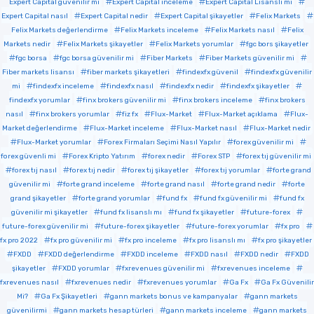
Expert Capital güvenilir mi
Expert Capital inceleme
Expert Capital Lisanslı mı
Expert Capital nasıl
Expert Capital nedir
Expert Capital şikayetler
Felix Markets
Felix Markets değerlendirme
Felix Markets inceleme
Felix Markets nasıl
Felix
Markets nedir
Felix Markets şikayetler
Felix Markets yorumlar
fgc bors şikayetler
fgc borsa
fgc borsa güvenilir mi
Fiber Markets
Fiber Markets güvenilir mi
Fiber markets lisansı
fiber markets şikayetleri
findexfx güvenil
findexfx güvenilir
mi
findexfx inceleme
findexfx nasıl
findexfx nedir
findexfx şikayetler
findexfx yorumlar
finx brokers güvenilir mi
finx brokers inceleme
finx brokers
nasıl
finx brokers yorumlar
fiz fx
Flux-Market
Flux-Market açıklama
Flux-
Market değerlendirme
Flux-Market inceleme
Flux-Market nasıl
Flux-Market nedir
Flux-Market yorumlar
Forex Firmaları Seçimi Nasıl Yapılır
forex güvenilir mi
forex güvenli mi
Forex Kripto Yatırım
forex nedir
Forex STP
forex tıj güvenilir mi
forex tıj nasıl
forex tıj nedir
forex tıj şikayetler
forex tıj yorumlar
forte grand
güvenilir mi
forte grand inceleme
forte grand nasıl
forte grand nedir
forte
grand şikayetler
forte grand yorumlar
fund fx
fund fx güvenilir mi
fund fx
güvenilir mi şikayetler
fund fx lisanslı mı
fund fx şikayetler
future-forex
future-forex güvenilir mi
future-forex şikayetler
future-forex yorumlar
fx pro
fx pro 2022
fx pro güvenilir mi
fx pro inceleme
fx pro lisanslı mı
fx pro şikayetler
FXDD
FXDD değerlendirme
FXDD inceleme
FXDD nasıl
FXDD nedir
FXDD
şikayetler
FXDD yorumlar
fxrevenues güvenilir mi
fxrevenues inceleme
fxrevenues nasıl
fxrevenues nedir
fxrevenues yorumlar
Ga Fx
Ga Fx Güvenilir
Mi?
Ga Fx Şikayetleri
gann markets bonus ve kampanyalar
gann markets
güvenilirmi
gann markets hesap türleri
gann markets inceleme
gann markets