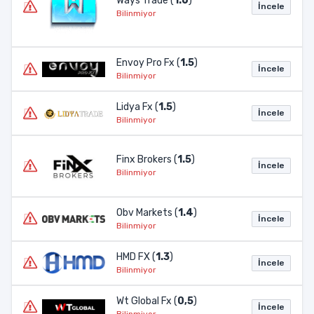
Ways Trade (
1.6
)
İncele
Bilinmiyor
Envoy Pro Fx (
1.5
)
İncele
Bilinmiyor
Lidya Fx (
1.5
)
İncele
Bilinmiyor
Finx Brokers (
1.5
)
İncele
Bilinmiyor
Obv Markets (
1.4
)
İncele
Bilinmiyor
HMD FX (
1.3
)
İncele
Bilinmiyor
Wt Global Fx (
0,5
)
İncele
Bilinmiyor