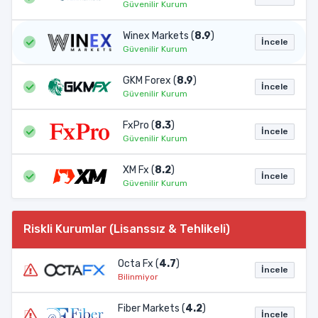
Güvenilir Kurum
Winex Markets (
8.9
)
İncele
Güvenilir Kurum
GKM Forex (
8.9
)
İncele
Güvenilir Kurum
FxPro (
8.3
)
İncele
Güvenilir Kurum
XM Fx (
8.2
)
İncele
Güvenilir Kurum
Riskli Kurumlar (Lisanssız & Tehlikeli)
Octa Fx (
4.7
)
İncele
Bilinmiyor
Fiber Markets (
4.2
)
İncele