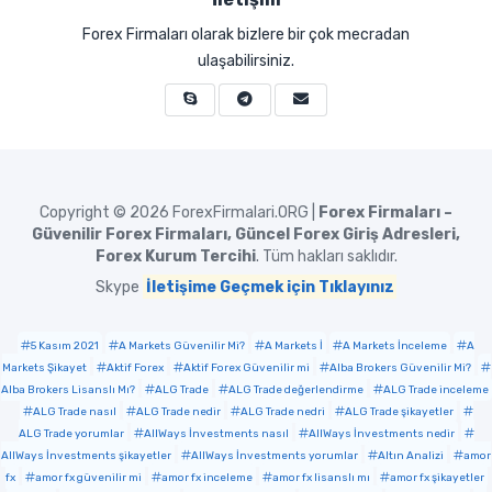
Forex Firmaları olarak bizlere bir çok mecradan
ulaşabilirsiniz.
Copyright © 2026
ForexFirmalari.ORG |
Forex Firmaları –
Güvenilir Forex Firmaları, Güncel Forex Giriş Adresleri,
Forex Kurum Tercihi
. Tüm hakları saklıdır.
Skype
İletişime Geçmek için Tıklayınız
5 Kasım 2021
A Markets Güvenilir Mi?
A Markets İ
A Markets İnceleme
A
Markets Şikayet
Aktif Forex
Aktif Forex Güvenilir mi
Alba Brokers Güvenilir Mi?
Alba Brokers Lisanslı Mı?
ALG Trade
ALG Trade değerlendirme
ALG Trade inceleme
ALG Trade nasıl
ALG Trade nedir
ALG Trade nedri
ALG Trade şikayetler
ALG Trade yorumlar
AllWays İnvestments nasıl
AllWays İnvestments nedir
AllWays İnvestments şikayetler
AllWays İnvestments yorumlar
Altın Analizi
amor
fx
amor fx güvenilir mi
amor fx inceleme
amor fx lisanslı mı
amor fx şikayetler