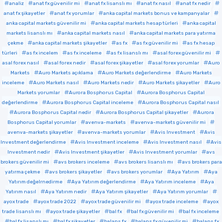
analiz
anat fx güvenilir mi
anat fx lisanslı mı
anat fx nasıl
anat fx nedir
anat fx şikayetler
anat fx yorumlar
anka capital markets bonus ve kampanyalar
anka capital markets güvenilir mi
anka capital markets hesap türleri
anka capital
markets lisanslı mı
anka capital markets nasıl
anka capital markets para yatırma
çekme
anka capital markets şikayetler
as fx
as fx güvenilir mi
as fx hesap
türleri
as fx incelem
as fx inceleme
as fx lisanslı mı
asal forex güvenilir mi
asal forex nasıl
asal forex nedir
asal forex şikayetler
asal forex yorumlar
Auro
Markets
Auro Markets açıklama
Auro Markets değerlendirme
Auro Markets
inceleme
Auro Markets nasıl
Auro Markets nedir
Auro Markets şikayetler
Auro
Markets yorumlar
Aurora Bosphorus Capital
Aurora Bosphorus Capital
değerlendirme
Aurora Bosphorus Capital inceleme
Aurora Bosphorus Capital nasıl
Aurora Bosphorus Capital nedir
Aurora Bosphorus Capital şikayetler
Aurora
Bosphorus Capital yorumlar
avenva-markets
avenva-markets güvenilir mi
avenva-markets şikayetler
avenva-markets yorumlar
Avis Investment
Avis
Investment değerlendirme
Avis Investment inceleme
Avis Investment nasıl
Avis
Investment nedir
Avis Investment şikayetler
Avis Investment yorumlar
avs
brokers güvenilir mi
avs brokers inceleme
avs brokers lisanslı mı
avs brokers para
yatırma çekme
avs brokers şikayetler
avs brokers yorumlar
Aya Yatırım
Aya
Yatırım değelrnedirme
Aya Yatırım değerlendirme
Aya Yatırım inceleme
Aya
Yatırım nasıl
Aya Yatırım nedir
Aya Yatırım şikayetler
Aya Yatırım yorumlar
ayox trade
ayox trade 2022
ayox trade güvenilir mi
ayox trade inceleme
ayox
trade lisanslı mı
ayox trade şikayetler
bal fx
bal fx güvenilir mi
bal fx inceleme
bal fx lisanslı mı
bal fx şikayetler
balans fx
balans fx güvenilir mi
balans fx