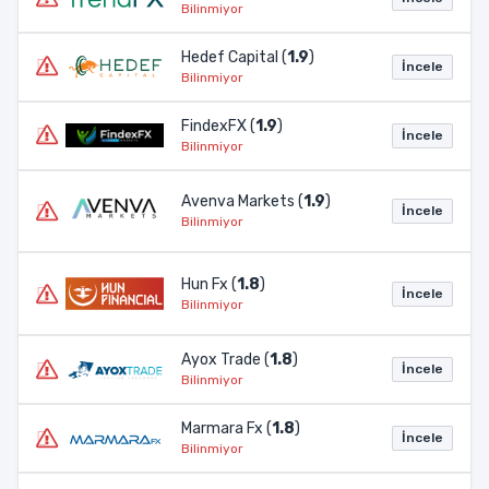
Bilinmiyor
Hedef Capital (
1.9
)
İncele
Bilinmiyor
FindexFX (
1.9
)
İncele
Bilinmiyor
Avenva Markets (
1.9
)
İncele
Bilinmiyor
Hun Fx (
1.8
)
İncele
Bilinmiyor
Ayox Trade (
1.8
)
İncele
Bilinmiyor
Marmara Fx (
1.8
)
İncele
Bilinmiyor