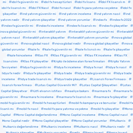
mi
idol fx güvenilir mi
idol fx hesap türleri
idol fx lisans
İdol FX lisanslı m
idol fx lisanslı mı
İdol FX Nasıl
idol fx nasıl
idol fx para yatırma ve çekme
idol fx
şikayetler
ind yatırım güvenilir mi
ind yatırım inceleme
ind yatırım nasıl
ind
yatırım nedir
ind yatırım şikayetler
ind yatırım yorumlar
index fx
index fx 2022
index fx güvenilir mi
index fx inceleme
index fx lisanslı mı
index fx şikayetler
inova global güvenilir mi
interaktif yatırım
interaktif yatırım güvenilir mi
interaktif
yatırım nasıl
interaktif yatırım şikayetler
interaktif yatırım yorumlar
ınova global
güvenilir mi
ınova global nasıl
ınova global nedir
ınova global şikayetler
ınova
global yorumlar
kale fx
kale fx güvenilir mi
kale fx lisnslı mı
kale fx şikayetler
kale fxinceleme
Klas FX
Klas FX güvenilir mi
Klas FX inceleme
Klas FX
lisanslımı
Klas FX şikayetler
Kripto ile ödeme alan forex firmaları
Kripto Yatırım
Tavsiyeleri
lidya fx güvenilir mi
lidya fx inceleme
lidya fx naıl
lidya fx nasıl
lidya fx nedir
lidya fx şikayetler
lidya trade
lidya trade güvenilir mi
lidya trade
inceleme
lidya trade lisanslı mı
lidya trade şikayetler
Lisanslı Forex Firmaası
lisanslı forex firması
Lotas Capital Güvenilir Mi?
Lotas Capital Şikayetleri
Lotas
Capital Şikayetvar
lütfi elvanın istifası
maaliye bakanı
marmara fx
marmara fx
güvenilir mi
marmara fx inceleme
marmara fx lisanslı mı
marmara fx şikayetler
mobil fx güvenilir mi
mobil fx hesap türleri
mobil fx kampanya ve bonuslar
mobil fx
lisanlı mı
mobil fx nasıl
mobil fx para yatırma ve çekme
mobil fx şikayetler
Mono
Capital
Mono Capital değerlendirme
Mono Capital inceleme
Mono Capital nasıl
Mono Capital nedir
Mono Capital şikayetler
Mono Capital yorumlar
Mulkanis
Mulkanis değerlendirme
Mulkanis inceleme
Mulkanis nasıl
Mulkanis nedir
Mulkanis şikayetler
Mulkanis yorumlar
nedir
Nerox Invest
Nerox Invest