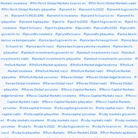
Markets inceleme
Pin Point Global Markets lisanslı mı
Pin Point Global Markets nedir
Pin Point Global Markets şikayetler
piramit fx
piramit fx 2022
piramit fx güvenilir
mi
piramit fx İNCELEME
piramit fx inceleme
piramit fx lisanslı mı
piramit fx
şikayetler
piramit fxşikayeler
port fx
port fx 2022
port fx güvenilir mi
port fx
inceleme
port fx lisans
port fx şikayetler
poundfx
poundfx 2022
poundfx
güvenilir mi
poundfx inceleme
poundfx lisans
poundfx şikayetler
price box fx
bonus ve kampanyalar
price box fx güvenilir mi
price box fx hesap türeri
price box
fx lisanlı mı
price box fx nasıl
price box fx para yatırma ve çekme
price box fx
şikayetler
probull ınvestments güvenilir mi
probull ınvestments nasıl
probull
ınvestments nedir
probull ınvestments şikayetler
probull ınvestments yorumlar
ProTurk Market
ProTurk Market açıklama
ProTurk Market değerlendirme
ProTurk
Market inceleme
ProTurk Market nasıl
ProTurk Market nedir
ProTurk Market
şikayetler
ProTurk Market yorumlar
Ravex Global
Ravex Global değerlendirme
Ravex Global inceleme
Ravex Global nasıl
Ravex Global nedir
Ravex Global
şikayetler
Ravex Global yorumlar
Rossi Capital Markets
Rossi Capital Markets
değerlendirme
Rossi Capital Markets inceleme
Rossi Capital Markets nasıl
Rossi
Capital Markets nedir
Rossi Capital Markets şikayetler
Rossi Capital Markets
yorumlar
rota capital firmaso
rota capital güvenilir mi
rota capital nasıl
rota
capital nedir
rota capital şikayetler
rota capital yorumlar
ruby markets güvenilir
mi
ruby markets inceleme
ruby markets nasıl
ruby markets nedir
ruby markets
yorumlar
ruka fx
ruka fx 2022
ruka fx güvenilir mi
ruka fx lisanslı mı
ruka fx
nasıl
ruka fx şikayetler
Run Markets
Run Markets 2026
Run Markets açıklama