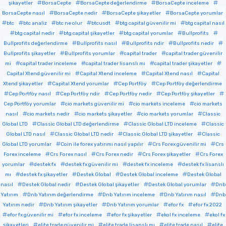
şikayetler
BorsaCepte
BorsaCepte değerlendirme
BorsaCepte inceleme
BorsaCepte nasıl
BorsaCepte nedir
BorsaCepte şikayetler
BorsaCepte yorumlar
btc
btc analiz
btc ne olur
btcusdt
btg capital güvenilir mi
btg capital nasıl
btg capital nedir
btg capital şikayetler
btg capital yorumlar
Bullprofits
Bullprofits değerlendirme
Bullprofits nasıl
Bullprofits ndir
Bullprofits nedir
Bullprofits şikayetler
Bullprofits yorumlar
capital trader
capital trader güvenilir
mi
capital trader inceleme
capital trader lisanslı mı
capital trader şikayetler
Capital Xtend güvenilir mi
Capital Xtend inceleme
Capital Xtend nasıl
Capital
Xtend şikayetler
Capital Xtend yorumlar
Cep Portföy
Cep Portföy değerlendirme
Cep Portföy nasıl
Cep Portföy ndir
Cep Portföy nedir
Cep Portföy şikayetler
Cep Portföy yorumlar
cio markets güvenilir mi
cio markets inceleme
cio markets
nasıl
cio markets nedir
cio markets şikayetler
cio markets yorumlar
Classic
Global LTD
Classic Global LTD değerlendirme
Classic Global LTD inceleme
Classic
Global LTD nasıl
Classic Global LTD nedir
Classic Global LTD şikayetler
Classic
Global LTD yorumlar
Coin ile forex yatırımı nasıl yapılır
Crs Forex güvenilir mi
Crs
Forex inceleme
Crs Forex nasıl
Crs Forex nedir
Crs Forex şikayetler
Crs Forex
yorumlar
destek fx
destek fx güvenilir mi
destek fx inceleme
destek fx lisanslı
mı
destek fx şikayetler
Destek Global
Destek Global inceleme
Destek Global
nasıl
Destek Global nedir
Destek Global şikayetler
Destek Global yorumlar
Dnb
Yatırım
Dnb Yatırım değerlendirme
Dnb Yatırım inceleme
Dnb Yatırım nasıl
Dnb
Yatırım nedir
Dnb Yatırım şikayetler
Dnb Yatırım yorumlar
efor fx
efor fx 2022
efor fx güvenilir mi
efor fx inceleme
efor fx şikayetler
ekol fx inceleme
ekol fx
şikayetleri
elite trade güvenilir mi
elite trade lisanslı mı
elite trade nasıl
elite