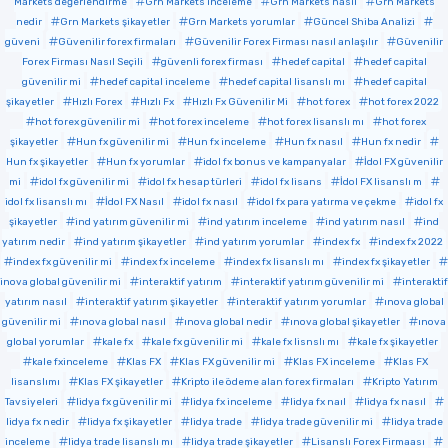
Markets değerlendirme
Grn Markets inceleme
Grn Markets nasıl
Grn Markets
nedir
Grn Markets şikayetler
Grn Markets yorumlar
Güncel Shiba Analizi
güveni
Güvenilir forex firmaları
Güvenilir Forex Firması nasıl anlaşılır
Güvenilir
Forex Firması Nasıl Seçili
güvenli forex firması
hedef capital
hedef capital
güvenilir mi
hedef capital inceleme
hedef capital lisanslı mı
hedef capital
şikayetler
Hızlı Forex
Hızlı Fx
Hızlı Fx Güvenilir Mi
hot forex
hot forex 2022
hot forex güvenilir mi
hot forex inceleme
hot forex lisanslı mı
hot forex
şikayetler
Hun fx güvenilir mi
Hun fx inceleme
Hun fx nasıl
Hun fx nedir
Hun fx şikayetler
Hun fx yorumlar
idol fx bonus ve kampanyalar
İdol FX güvenilir
mi
idol fx güvenilir mi
idol fx hesap türleri
idol fx lisans
İdol FX lisanslı m
idol fx lisanslı mı
İdol FX Nasıl
idol fx nasıl
idol fx para yatırma ve çekme
idol fx
şikayetler
ind yatırım güvenilir mi
ind yatırım inceleme
ind yatırım nasıl
ind
yatırım nedir
ind yatırım şikayetler
ind yatırım yorumlar
index fx
index fx 2022
index fx güvenilir mi
index fx inceleme
index fx lisanslı mı
index fx şikayetler
inova global güvenilir mi
interaktif yatırım
interaktif yatırım güvenilir mi
interaktif
yatırım nasıl
interaktif yatırım şikayetler
interaktif yatırım yorumlar
ınova global
güvenilir mi
ınova global nasıl
ınova global nedir
ınova global şikayetler
ınova
global yorumlar
kale fx
kale fx güvenilir mi
kale fx lisnslı mı
kale fx şikayetler
kale fxinceleme
Klas FX
Klas FX güvenilir mi
Klas FX inceleme
Klas FX
lisanslımı
Klas FX şikayetler
Kripto ile ödeme alan forex firmaları
Kripto Yatırım
Tavsiyeleri
lidya fx güvenilir mi
lidya fx inceleme
lidya fx naıl
lidya fx nasıl
lidya fx nedir
lidya fx şikayetler
lidya trade
lidya trade güvenilir mi
lidya trade
inceleme
lidya trade lisanslı mı
lidya trade şikayetler
Lisanslı Forex Firmaası