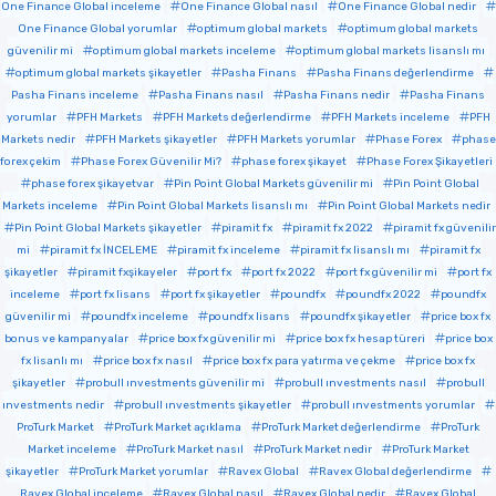
One Finance Global inceleme
One Finance Global nasıl
One Finance Global nedir
One Finance Global yorumlar
optimum global markets
optimum global markets
güvenilir mi
optimum global markets inceleme
optimum global markets lisanslı mı
optimum global markets şikayetler
Pasha Finans
Pasha Finans değerlendirme
Pasha Finans inceleme
Pasha Finans nasıl
Pasha Finans nedir
Pasha Finans
yorumlar
PFH Markets
PFH Markets değerlendirme
PFH Markets inceleme
PFH
Markets nedir
PFH Markets şikayetler
PFH Markets yorumlar
Phase Forex
phase
forex çekim
Phase Forex Güvenilir Mi?
phase forex şikayet
Phase Forex Şikayetleri
phase forex şikayetvar
Pin Point Global Markets güvenilir mi
Pin Point Global
Markets inceleme
Pin Point Global Markets lisanslı mı
Pin Point Global Markets nedir
Pin Point Global Markets şikayetler
piramit fx
piramit fx 2022
piramit fx güvenilir
mi
piramit fx İNCELEME
piramit fx inceleme
piramit fx lisanslı mı
piramit fx
şikayetler
piramit fxşikayeler
port fx
port fx 2022
port fx güvenilir mi
port fx
inceleme
port fx lisans
port fx şikayetler
poundfx
poundfx 2022
poundfx
güvenilir mi
poundfx inceleme
poundfx lisans
poundfx şikayetler
price box fx
bonus ve kampanyalar
price box fx güvenilir mi
price box fx hesap türeri
price box
fx lisanlı mı
price box fx nasıl
price box fx para yatırma ve çekme
price box fx
şikayetler
probull ınvestments güvenilir mi
probull ınvestments nasıl
probull
ınvestments nedir
probull ınvestments şikayetler
probull ınvestments yorumlar
ProTurk Market
ProTurk Market açıklama
ProTurk Market değerlendirme
ProTurk
Market inceleme
ProTurk Market nasıl
ProTurk Market nedir
ProTurk Market
şikayetler
ProTurk Market yorumlar
Ravex Global
Ravex Global değerlendirme
Ravex Global inceleme
Ravex Global nasıl
Ravex Global nedir
Ravex Global