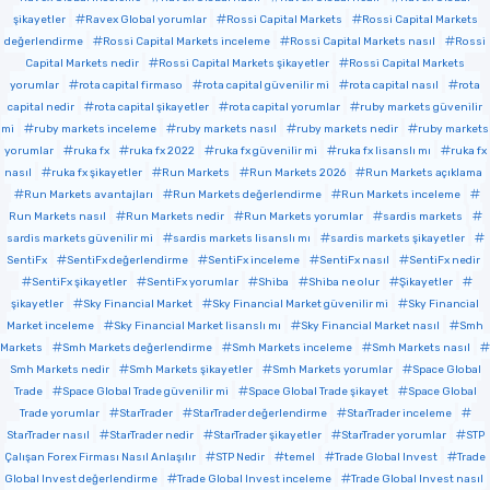
şikayetler
Ravex Global yorumlar
Rossi Capital Markets
Rossi Capital Markets
değerlendirme
Rossi Capital Markets inceleme
Rossi Capital Markets nasıl
Rossi
Capital Markets nedir
Rossi Capital Markets şikayetler
Rossi Capital Markets
yorumlar
rota capital firmaso
rota capital güvenilir mi
rota capital nasıl
rota
capital nedir
rota capital şikayetler
rota capital yorumlar
ruby markets güvenilir
mi
ruby markets inceleme
ruby markets nasıl
ruby markets nedir
ruby markets
yorumlar
ruka fx
ruka fx 2022
ruka fx güvenilir mi
ruka fx lisanslı mı
ruka fx
nasıl
ruka fx şikayetler
Run Markets
Run Markets 2026
Run Markets açıklama
Run Markets avantajları
Run Markets değerlendirme
Run Markets inceleme
Run Markets nasıl
Run Markets nedir
Run Markets yorumlar
sardis markets
sardis markets güvenilir mi
sardis markets lisanslı mı
sardis markets şikayetler
SentiFx
SentiFx değerlendirme
SentiFx inceleme
SentiFx nasıl
SentiFx nedir
SentiFx şikayetler
SentiFx yorumlar
Shiba
Shiba ne olur
Şikayetler
şikayetler
Sky Financial Market
Sky Financial Market güvenilir mi
Sky Financial
Market inceleme
Sky Financial Market lisanslı mı
Sky Financial Market nasıl
Smh
Markets
Smh Markets değerlendirme
Smh Markets inceleme
Smh Markets nasıl
Smh Markets nedir
Smh Markets şikayetler
Smh Markets yorumlar
Space Global
Trade
Space Global Trade güvenilir mi
Space Global Trade şikayet
Space Global
Trade yorumlar
StarTrader
StarTrader değerlendirme
StarTrader inceleme
StarTrader nasıl
StarTrader nedir
StarTrader şikayetler
StarTrader yorumlar
STP
Çalışan Forex Firması Nasıl Anlaşılır
STP Nedir
temel
Trade Global Invest
Trade
Global Invest değerlendirme
Trade Global Invest inceleme
Trade Global Invest nasıl