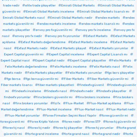
trade nedir
elite trade şikayetler
Emirati Global Markets
Emirati Global Markets
güvenilir mi
Emirati Global Markets inceleme
Emirati Global Markets lisanslı mı
Emirati Global Markets nasıl
Emirati Global Markets nedir
endex markets
endex
markets güvenilir mi
endex markets inceleme
endex markets lisanslı mı
endex
markets şikayetler
envoy pro fx güvenilir mi
envoy pro fx inceleme
envoy pro fx
nasıl
envoy pro fx nedir
envoy pro fx yorumlar
Exfast Markets
Exfast Markets
açıklama
Exfast Markets değerlendirme
Exfast Markets inceleme
Exfast Markets
nasıl
Exfast Markets nedir
Exfast Markets şikayet
Exfast Markets yorumlar
Expert Capital güvenilir mi
Expert Capital inceleme
Expert Capital Lisanslı mı
Expert Capital nasıl
Expert Capital nedir
Expert Capital şikayetler
Felix Markets
Felix Markets değerlendirme
Felix Markets inceleme
Felix Markets nasıl
Felix
Markets nedir
Felix Markets şikayetler
Felix Markets yorumlar
fgc bors şikayetler
fgc borsa
fgc borsa güvenilir mi
Fiber Markets
Fiber Markets güvenilir mi
Fiber markets lisansı
fiber markets şikayetleri
findexfx güvenil
findexfx güvenilir
mi
findexfx inceleme
findexfx nasıl
findexfx nedir
findexfx şikayetler
findexfx yorumlar
finx brokers güvenilir mi
finx brokers inceleme
finx brokers
nasıl
finx brokers yorumlar
fiz fx
Flux-Market
Flux-Market açıklama
Flux-
Market değerlendirme
Flux-Market inceleme
Flux-Market nasıl
Flux-Market nedir
Flux-Market yorumlar
Forex Firmaları Seçimi Nasıl Yapılır
forex güvenilir mi
forex güvenli mi
Forex Kripto Yatırım
forex nedir
Forex STP
forex tıj güvenilir mi
forex tıj nasıl
forex tıj nedir
forex tıj şikayetler
forex tıj yorumlar
forte grand
güvenilir mi
forte grand inceleme
forte grand nasıl
forte grand nedir
forte