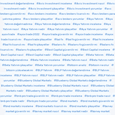
Investment değerlendirme
Avis Investment inceleme
Avis Investment nasıl
Avis
Investment nedir
Avis Investment şikayetler
Avis Investment yorumlar
avs
brokers güvenilir mi
avs brokers inceleme
avs brokers lisanslı mı
avs brokers para
yatırma çekme
avs brokers şikayetler
avs brokers yorumlar
Aya Yatırım
Aya
Yatırım değelrnedirme
Aya Yatırım değerlendirme
Aya Yatırım inceleme
Aya
Yatırım nasıl
Aya Yatırım nedir
Aya Yatırım şikayetler
Aya Yatırım yorumlar
ayox trade
ayox trade 2022
ayox trade güvenilir mi
ayox trade inceleme
ayox
trade lisanslı mı
ayox trade şikayetler
bal fx
bal fx güvenilir mi
bal fx inceleme
bal fx lisanslı mı
bal fx şikayetler
balans fx
balans fx güvenilir mi
balans fx
lisanslı mı
balans fx şikayetler
Best Capital güvenilir mi
Best Capital inceleme
Best Capital nasıl
Best Capital nedir
Best Capital şikayetler
Beta Yatırım
Beta
Yatırım değerlendirme
Beta Yatırım inceleme
Beta Yatırım nasıl
Beta Yatırım nedir
Beta Yatırım şikayetler
Beta Yatırım yorumlar
bitcoin analiz
bitcoin ne olur
bitcoin yükselecek mi
BLP Yatırım
BLP Yatırım değerlendirme
BLP Yatırım
inceleme
BLP Yatırım nasıl
BLP Yatırım nedir
BLP Yatırım şikayetler
BLP Yatırım
yorumlar
Blueberry Global Markets
Blueberry Global Markets değerlendirme
Blueberry Global Markets inceleme
Blueberry Global Markets nasıl
Blueberry Global
Markets nedir
Blueberry Global Markets şikayetler
Blueberry Global Markets
yorumlar
bnb pro trade güvenilir mi
bnb pro trade inceleme
bnb pro trade nasıl
bnb pro trade nedir
bnb pro trade yorumlar
bnd markets
bnd markets güvenilir mi
bnd markets inceleme
bnd markets lisanslı mı
bnd markets şikayetler
boney
market güvenilir mi
boney market nasıl
boney market nedir
boney market