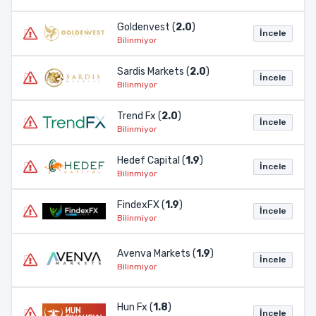
Goldenvest (
2.0
)
İncele
Bilinmiyor
Sardis Markets (
2.0
)
İncele
Bilinmiyor
Trend Fx (
2.0
)
İncele
Bilinmiyor
Hedef Capital (
1.9
)
İncele
Bilinmiyor
FindexFX (
1.9
)
İncele
Bilinmiyor
Avenva Markets (
1.9
)
İncele
Bilinmiyor
Hun Fx (
1.8
)
İncele