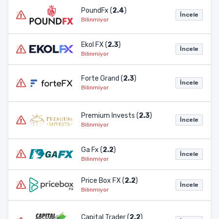
PoundFx (
2.4
)
İncele
Bilinmiyor
Ekol FX (
2.3
)
İncele
Bilinmiyor
Forte Grand (
2.3
)
İncele
Bilinmiyor
Premium Invests (
2.3
)
İncele
Bilinmiyor
Ga Fx (
2.2
)
İncele
Bilinmiyor
Price Box FX (
2.2
)
İncele
Bilinmiyor
Capital Trader (
2.2
)