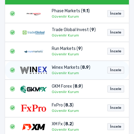
Phase Markets (
9.1
)
İncele
Güvenilir Kurum
Trade Global Invest (
9
)
İncele
Güvenilir Kurum
Run Markets (
9
)
İncele
Güvenilir Kurum
Winex Markets (
8.9
)
İncele
Güvenilir Kurum
GKM Forex (
8.9
)
İncele
Güvenilir Kurum
FxPro (
8.3
)
İncele
Güvenilir Kurum
XM Fx (
8.2
)
İncele
Güvenilir Kurum