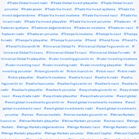
Trade Global Invest nedir
Trade Global Invest şikayetler
Trade Global Invest
yorumlar
trade power
Trade Via Invest
Trade Via Invest açıklama
Trade Via
Invest değerlendirme
Trade Via Invest inceleme
Trade Via Invest nasıl
Trade Via
Invest nedir
Trade Via Invest şikayetler
Trade Via Invest yorumlar
Tradeven
Tradeven açıklama
Tradeven değerlendirme
Tradeven inceleme
Tradeven nasıl
Tradeven nedir
Tradeven yorumlar
Trampa fx inceleme
Trampa fx nasıl
Trampa
fx nedir
Trampa fx şikayetler
Trampa fx yorumlar
Trend
Trend Forex
Trend Fx
Trend Fx Güvenilİr Mi
Universal Global Fx
Universal Global Fx güvenilir mi
Universal Global Fx lisans
Universal Global Fx nasıl
Universal Global Fx nedir
Universal Global Fx şikayetler
valor investing güvenilir mi
valor investing inceleme
valor investing nasıl
valor investing nedir
valor investing şikayetler
valor
investing yorumlar
vlom güvenilir mi
vlom lisanslı mı
vlom nasıl
vlom nedir
vlom şikayetler
wafra fx inceleme
wafra fx nasıl
wafra fx nedir
wafra
fxgüvenilir mi
wafra fxyorumlar
wallex fx güvenilir mi
wallex fx nasıl
wallex fx
nedir
wallex fx şikayetler
wallex fx yorumlar
waystrade güvenilir mi
waystrade
nasıl
waystrade nedir
waystrade şikayetler
waystrade yorumlar
west global
west global investments güvenilir mi
west global investments inceleme
west
global investments nasıl
west global investments nedir
west global investments
yorumlar
winex
winex markets
winex markets güvenilir mi
Winex Markets
lisanslı mı
Winex Markets şikayetler
Winex Markets yorumlar
winex nasıl
Wingo
Markets
Wingo Markets değerlendirme
Wingo Markets nasıl
Wingo Markets nedir
Wingo Markets şikayetler
Wingo Markets yorumlar
Worest Capital
Worest Capital