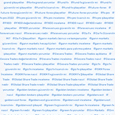
grand şikayetler
forte grand yorumlar
fund fx
fund fx güvenilir mi
fund fx
güvenilir mi şikayetler
fund fx lisanslı mı
fund fx şikayetler
future-forex
future-forex güvenilir mi
future-forex şikayetler
future-forex yorumlar
fx pro
fx pro 2022
fx pro güvenilir mi
fx pro inceleme
fx pro lisanslı mı
fx pro şikayetler
FXDD
FXDD değerlendirme
FXDD inceleme
FXDD nasıl
FXDD nedir
FXDD
şikayetler
FXDD yorumlar
fxrevenues güvenilir mi
fxrevenues inceleme
fxrevenues nasıl
fxrevenues nedir
fxrevenues yorumlar
Ga Fx
Ga Fx Güvenilir
Mi?
Ga Fx Şikayetleri
gann markets bonus ve kampanyalar
gann markets
güvenilirmi
gann markets hesap türleri
gann markets inceleme
gann markets
lisanslı mı
gann markets nasıl
gann markets para yatırma çekme
gann markets
şikayetler
gann markets yorumlar
Gesera Trades
Gesera Trades açıklama
Gesera Trades değerlendirme
Gesera Trades inceleme
Gesera Trades nasıl
Gesera
Trades nedir
Gesera Trades şikayetler
Gesera Trades yorumlar
giz fx
giz fx
güvenilir mi
giz fx inceleme
giz fx lisanslı mı
giz fx şikayetler
GKM Forex
İnceleme
GKM Forex nasıl
GKM Fx güvenilir mi
GKM Fx Şikayetler
Global Share
Trade
Global Share Trade inceleme
Global Share Trade nasıl
Global Share Trade
nedir
Global Share Trade nredir
Global Share Trade şikayetler
Global Share Trade
yorumlar
golden brokers güvenilir mi
golden brokers inceleme
golden brokers
nasıl
golden brokers şikayetler
golden brokers yorumlar
goldenvest
goldenvest forex
goldenvest güvenilirmi
goldenvest inceleme
goldenvest
lisanslımı
goldenvest şikayet
green fx güvenilir mi
green fx inceleme
green fx
nasıl
green fx nedir
green fx şikayetler
green fx yorumlar
Grn Markets
Grn