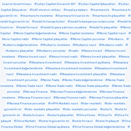
lisanslı forex firması
Lotas Capital Güvenilir Mi?
Lotas Capital Şikayetleri
Lotas
Capital Şikayetvar
lütfi elvanın istifası
maaliye bakanı
marmara fx
marmara fx
güvenilir mi
marmara fx inceleme
marmara fx lisanslı mı
marmara fx şikayetler
mobil fx güvenilir mi
mobil fx hesap türleri
mobil fx kampanya ve bonuslar
mobil fx
lisanlı mı
mobil fx nasıl
mobil fx para yatırma ve çekme
mobil fx şikayetler
Mono
Capital
Mono Capital değerlendirme
Mono Capital inceleme
Mono Capital nasıl
Mono Capital nedir
Mono Capital şikayetler
Mono Capital yorumlar
Mulkanis
Mulkanis değerlendirme
Mulkanis inceleme
Mulkanis nasıl
Mulkanis nedir
Mulkanis şikayetler
Mulkanis yorumlar
nedir
Nerox Invest
Nerox Invest
inceleme
Nerox Invest nasıl
Nerox Invest nedir
Nerox Invest şikayetler
Nerox
Invest yorumlar
Nexalara Investment
Nexalara Investment açıklama
Nexalara
Investment değerlendirme
Nexalara Investment inceleme
Nexalara Investment
nasıl
Nexalara Investment nedir
Nexalara Investment şikayetler
Nexalara
Investment yorumlar
Nomo Trade
Nomo Trade değerlendirme
Nomo Trade
inceleme
Nomo Trade nasıl
Nomo Trade nedir
Nomo Trade şikayetler
Nomo Trade
yorumlar
Norexa Finance
Norexa Finance değerlendirme
Norexa Finance
inceleme
Norexa Finance nasıl
Norexa Finance nedir
Norexa Finance şikayetler
Norexa Finance yorumlar
nPFH Markets nasıl
obv-markets
obv-markets
güvenilir mi
obv-markets şikayetler
obv-markets yorumlar
octa fx
octa fx
güvenilir mi
octa fx lisans
octa fx şikayetler
Olive Forex
Olive Fx
Olive Fx
şikayet
Olive Markets
omio fx güvenilir mi
omio fx nasıl
omio fx şikayet
One
Finance Global
One Finance Global açıklama
One Finance Global değerlendirme