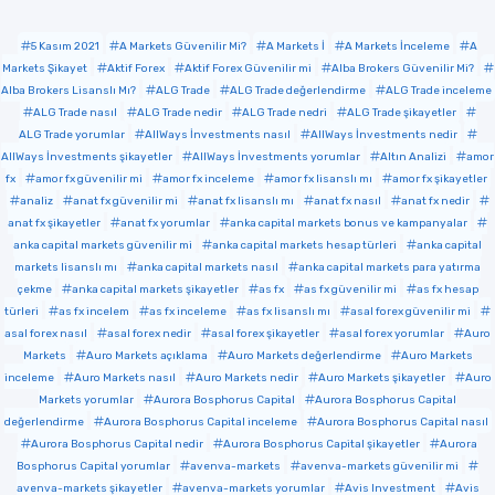
5 Kasım 2021
A Markets Güvenilir Mi?
A Markets İ
A Markets İnceleme
A
Markets Şikayet
Aktif Forex
Aktif Forex Güvenilir mi
Alba Brokers Güvenilir Mi?
Alba Brokers Lisanslı Mı?
ALG Trade
ALG Trade değerlendirme
ALG Trade inceleme
ALG Trade nasıl
ALG Trade nedir
ALG Trade nedri
ALG Trade şikayetler
ALG Trade yorumlar
AllWays İnvestments nasıl
AllWays İnvestments nedir
AllWays İnvestments şikayetler
AllWays İnvestments yorumlar
Altın Analizi
amor
fx
amor fx güvenilir mi
amor fx inceleme
amor fx lisanslı mı
amor fx şikayetler
analiz
anat fx güvenilir mi
anat fx lisanslı mı
anat fx nasıl
anat fx nedir
anat fx şikayetler
anat fx yorumlar
anka capital markets bonus ve kampanyalar
anka capital markets güvenilir mi
anka capital markets hesap türleri
anka capital
markets lisanslı mı
anka capital markets nasıl
anka capital markets para yatırma
çekme
anka capital markets şikayetler
as fx
as fx güvenilir mi
as fx hesap
türleri
as fx incelem
as fx inceleme
as fx lisanslı mı
asal forex güvenilir mi
asal forex nasıl
asal forex nedir
asal forex şikayetler
asal forex yorumlar
Auro
Markets
Auro Markets açıklama
Auro Markets değerlendirme
Auro Markets
inceleme
Auro Markets nasıl
Auro Markets nedir
Auro Markets şikayetler
Auro
Markets yorumlar
Aurora Bosphorus Capital
Aurora Bosphorus Capital
değerlendirme
Aurora Bosphorus Capital inceleme
Aurora Bosphorus Capital nasıl
Aurora Bosphorus Capital nedir
Aurora Bosphorus Capital şikayetler
Aurora
Bosphorus Capital yorumlar
avenva-markets
avenva-markets güvenilir mi
avenva-markets şikayetler
avenva-markets yorumlar
Avis Investment
Avis