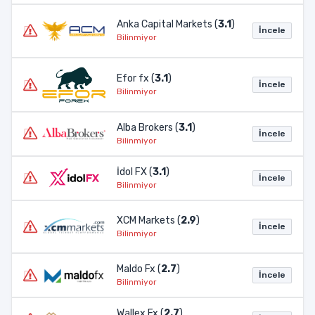
Anka Capital Markets (
3.1
)
İncele
Bilinmiyor
Efor fx (
3.1
)
İncele
Bilinmiyor
Alba Brokers (
3.1
)
İncele
Bilinmiyor
İdol FX (
3.1
)
İncele
Bilinmiyor
XCM Markets (
2.9
)
İncele
Bilinmiyor
Maldo Fx (
2.7
)
İncele
Bilinmiyor
Wallex Fx (
2.7
)