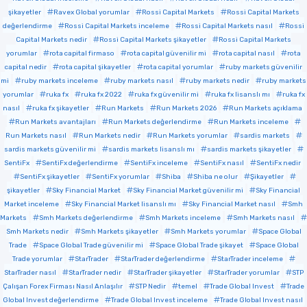
şikayetler
Ravex Global yorumlar
Rossi Capital Markets
Rossi Capital Markets
değerlendirme
Rossi Capital Markets inceleme
Rossi Capital Markets nasıl
Rossi
Capital Markets nedir
Rossi Capital Markets şikayetler
Rossi Capital Markets
yorumlar
rota capital firmaso
rota capital güvenilir mi
rota capital nasıl
rota
capital nedir
rota capital şikayetler
rota capital yorumlar
ruby markets güvenilir
mi
ruby markets inceleme
ruby markets nasıl
ruby markets nedir
ruby markets
yorumlar
ruka fx
ruka fx 2022
ruka fx güvenilir mi
ruka fx lisanslı mı
ruka fx
nasıl
ruka fx şikayetler
Run Markets
Run Markets 2026
Run Markets açıklama
Run Markets avantajları
Run Markets değerlendirme
Run Markets inceleme
Run Markets nasıl
Run Markets nedir
Run Markets yorumlar
sardis markets
sardis markets güvenilir mi
sardis markets lisanslı mı
sardis markets şikayetler
SentiFx
SentiFx değerlendirme
SentiFx inceleme
SentiFx nasıl
SentiFx nedir
SentiFx şikayetler
SentiFx yorumlar
Shiba
Shiba ne olur
Şikayetler
şikayetler
Sky Financial Market
Sky Financial Market güvenilir mi
Sky Financial
Market inceleme
Sky Financial Market lisanslı mı
Sky Financial Market nasıl
Smh
Markets
Smh Markets değerlendirme
Smh Markets inceleme
Smh Markets nasıl
Smh Markets nedir
Smh Markets şikayetler
Smh Markets yorumlar
Space Global
Trade
Space Global Trade güvenilir mi
Space Global Trade şikayet
Space Global
Trade yorumlar
StarTrader
StarTrader değerlendirme
StarTrader inceleme
StarTrader nasıl
StarTrader nedir
StarTrader şikayetler
StarTrader yorumlar
STP
Çalışan Forex Firması Nasıl Anlaşılır
STP Nedir
temel
Trade Global Invest
Trade
Global Invest değerlendirme
Trade Global Invest inceleme
Trade Global Invest nasıl