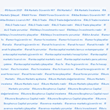
5 Kasım 2021
A Markets Güvenilir Mi?
A Markets İ
A Markets İnceleme
A
Markets Şikayet
Aktif Forex
Aktif Forex Güvenilir mi
Alba Brokers Güvenilir Mi?
Alba Brokers Lisanslı Mı?
ALG Trade
ALG Trade değerlendirme
ALG Trade inceleme
ALG Trade nasıl
ALG Trade nedir
ALG Trade nedri
ALG Trade şikayetler
ALG Trade yorumlar
AllWays İnvestments nasıl
AllWays İnvestments nedir
AllWays İnvestments şikayetler
AllWays İnvestments yorumlar
Altın Analizi
amor
fx
amor fx güvenilir mi
amor fx inceleme
amor fx lisanslı mı
amor fx şikayetler
analiz
anat fx güvenilir mi
anat fx lisanslı mı
anat fx nasıl
anat fx nedir
anat fx şikayetler
anat fx yorumlar
anka capital markets bonus ve kampanyalar
anka capital markets güvenilir mi
anka capital markets hesap türleri
anka capital
markets lisanslı mı
anka capital markets nasıl
anka capital markets para yatırma
çekme
anka capital markets şikayetler
as fx
as fx güvenilir mi
as fx hesap
türleri
as fx incelem
as fx inceleme
as fx lisanslı mı
asal forex güvenilir mi
asal forex nasıl
asal forex nedir
asal forex şikayetler
asal forex yorumlar
Auro
Markets
Auro Markets açıklama
Auro Markets değerlendirme
Auro Markets
inceleme
Auro Markets nasıl
Auro Markets nedir
Auro Markets şikayetler
Auro
Markets yorumlar
Aurora Bosphorus Capital
Aurora Bosphorus Capital
değerlendirme
Aurora Bosphorus Capital inceleme
Aurora Bosphorus Capital nasıl
Aurora Bosphorus Capital nedir
Aurora Bosphorus Capital şikayetler
Aurora
Bosphorus Capital yorumlar
avenva-markets
avenva-markets güvenilir mi
avenva-markets şikayetler
avenva-markets yorumlar
Avis Investment
Avis