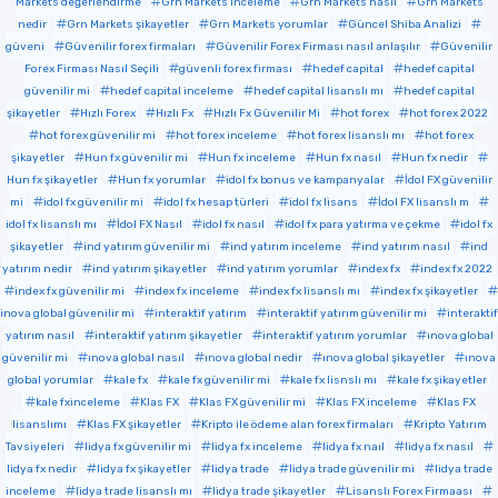
Markets değerlendirme
Grn Markets inceleme
Grn Markets nasıl
Grn Markets
nedir
Grn Markets şikayetler
Grn Markets yorumlar
Güncel Shiba Analizi
güveni
Güvenilir forex firmaları
Güvenilir Forex Firması nasıl anlaşılır
Güvenilir
Forex Firması Nasıl Seçili
güvenli forex firması
hedef capital
hedef capital
güvenilir mi
hedef capital inceleme
hedef capital lisanslı mı
hedef capital
şikayetler
Hızlı Forex
Hızlı Fx
Hızlı Fx Güvenilir Mi
hot forex
hot forex 2022
hot forex güvenilir mi
hot forex inceleme
hot forex lisanslı mı
hot forex
şikayetler
Hun fx güvenilir mi
Hun fx inceleme
Hun fx nasıl
Hun fx nedir
Hun fx şikayetler
Hun fx yorumlar
idol fx bonus ve kampanyalar
İdol FX güvenilir
mi
idol fx güvenilir mi
idol fx hesap türleri
idol fx lisans
İdol FX lisanslı m
idol fx lisanslı mı
İdol FX Nasıl
idol fx nasıl
idol fx para yatırma ve çekme
idol fx
şikayetler
ind yatırım güvenilir mi
ind yatırım inceleme
ind yatırım nasıl
ind
yatırım nedir
ind yatırım şikayetler
ind yatırım yorumlar
index fx
index fx 2022
index fx güvenilir mi
index fx inceleme
index fx lisanslı mı
index fx şikayetler
inova global güvenilir mi
interaktif yatırım
interaktif yatırım güvenilir mi
interaktif
yatırım nasıl
interaktif yatırım şikayetler
interaktif yatırım yorumlar
ınova global
güvenilir mi
ınova global nasıl
ınova global nedir
ınova global şikayetler
ınova
global yorumlar
kale fx
kale fx güvenilir mi
kale fx lisnslı mı
kale fx şikayetler
kale fxinceleme
Klas FX
Klas FX güvenilir mi
Klas FX inceleme
Klas FX
lisanslımı
Klas FX şikayetler
Kripto ile ödeme alan forex firmaları
Kripto Yatırım
Tavsiyeleri
lidya fx güvenilir mi
lidya fx inceleme
lidya fx naıl
lidya fx nasıl
lidya fx nedir
lidya fx şikayetler
lidya trade
lidya trade güvenilir mi
lidya trade
inceleme
lidya trade lisanslı mı
lidya trade şikayetler
Lisanslı Forex Firmaası