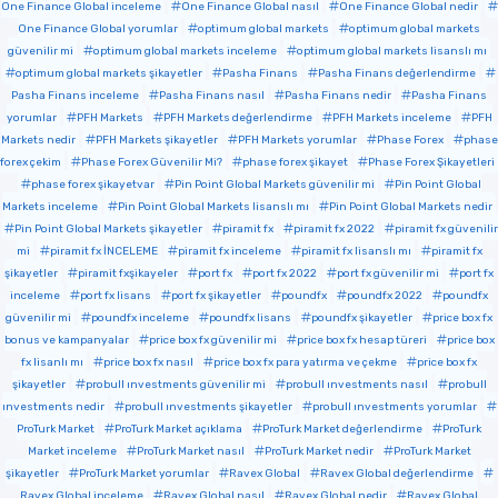
One Finance Global inceleme
One Finance Global nasıl
One Finance Global nedir
One Finance Global yorumlar
optimum global markets
optimum global markets
güvenilir mi
optimum global markets inceleme
optimum global markets lisanslı mı
optimum global markets şikayetler
Pasha Finans
Pasha Finans değerlendirme
Pasha Finans inceleme
Pasha Finans nasıl
Pasha Finans nedir
Pasha Finans
yorumlar
PFH Markets
PFH Markets değerlendirme
PFH Markets inceleme
PFH
Markets nedir
PFH Markets şikayetler
PFH Markets yorumlar
Phase Forex
phase
forex çekim
Phase Forex Güvenilir Mi?
phase forex şikayet
Phase Forex Şikayetleri
phase forex şikayetvar
Pin Point Global Markets güvenilir mi
Pin Point Global
Markets inceleme
Pin Point Global Markets lisanslı mı
Pin Point Global Markets nedir
Pin Point Global Markets şikayetler
piramit fx
piramit fx 2022
piramit fx güvenilir
mi
piramit fx İNCELEME
piramit fx inceleme
piramit fx lisanslı mı
piramit fx
şikayetler
piramit fxşikayeler
port fx
port fx 2022
port fx güvenilir mi
port fx
inceleme
port fx lisans
port fx şikayetler
poundfx
poundfx 2022
poundfx
güvenilir mi
poundfx inceleme
poundfx lisans
poundfx şikayetler
price box fx
bonus ve kampanyalar
price box fx güvenilir mi
price box fx hesap türeri
price box
fx lisanlı mı
price box fx nasıl
price box fx para yatırma ve çekme
price box fx
şikayetler
probull ınvestments güvenilir mi
probull ınvestments nasıl
probull
ınvestments nedir
probull ınvestments şikayetler
probull ınvestments yorumlar
ProTurk Market
ProTurk Market açıklama
ProTurk Market değerlendirme
ProTurk
Market inceleme
ProTurk Market nasıl
ProTurk Market nedir
ProTurk Market
şikayetler
ProTurk Market yorumlar
Ravex Global
Ravex Global değerlendirme
Ravex Global inceleme
Ravex Global nasıl
Ravex Global nedir
Ravex Global