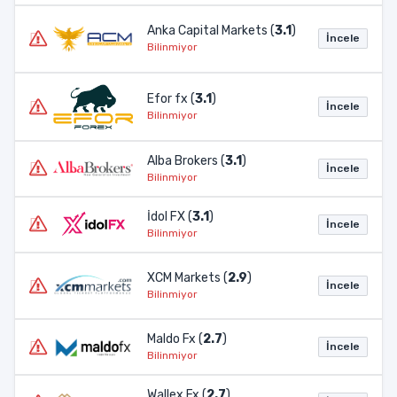
Anka Capital Markets (
3.1
)
İncele
Bilinmiyor
Efor fx (
3.1
)
İncele
Bilinmiyor
Alba Brokers (
3.1
)
İncele
Bilinmiyor
İdol FX (
3.1
)
İncele
Bilinmiyor
XCM Markets (
2.9
)
İncele
Bilinmiyor
Maldo Fx (
2.7
)
İncele
Bilinmiyor
Wallex Fx (
2.7
)