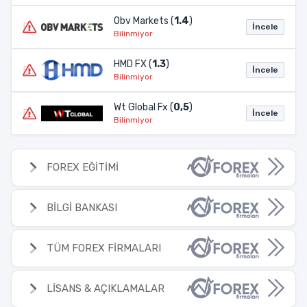
Obv Markets (
1.4
)
İncele
Bilinmiyor
HMD FX (
1.3
)
İncele
Bilinmiyor
Wt Global Fx (
0,5
)
İncele
Bilinmiyor
FOREX EĞİTİMİ
BİLGİ BANKASI
TÜM FOREX FİRMALARI
LİSANS & AÇIKLAMALAR