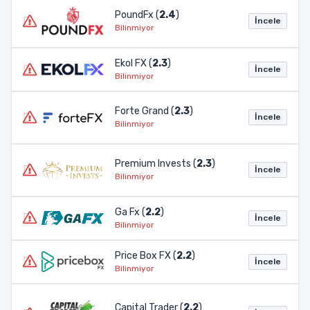
PoundFx (
2.4
)
İncele
Bilinmiyor
Ekol FX (
2.3
)
İncele
Bilinmiyor
Forte Grand (
2.3
)
İncele
Bilinmiyor
Premium Invests (
2.3
)
İncele
Bilinmiyor
Ga Fx (
2.2
)
İncele
Bilinmiyor
Price Box FX (
2.2
)
İncele
Bilinmiyor
Capital Trader (
2.2
)