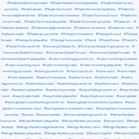
Trade Global Invest nedir
Trade Global Invest şikayetler
Trade Global Invest
yorumlar
trade power
Trade Via Invest
Trade Via Invest açıklama
Trade Via
Invest değerlendirme
Trade Via Invest inceleme
Trade Via Invest nasıl
Trade Via
Invest nedir
Trade Via Invest şikayetler
Trade Via Invest yorumlar
Tradeven
Tradeven açıklama
Tradeven değerlendirme
Tradeven inceleme
Tradeven nasıl
Tradeven nedir
Tradeven yorumlar
Trampa fx inceleme
Trampa fx nasıl
Trampa
fx nedir
Trampa fx şikayetler
Trampa fx yorumlar
Trend
Trend Forex
Trend Fx
Trend Fx Güvenilİr Mi
Universal Global Fx
Universal Global Fx güvenilir mi
Universal Global Fx lisans
Universal Global Fx nasıl
Universal Global Fx nedir
Universal Global Fx şikayetler
valor investing güvenilir mi
valor investing inceleme
valor investing nasıl
valor investing nedir
valor investing şikayetler
valor
investing yorumlar
vlom güvenilir mi
vlom lisanslı mı
vlom nasıl
vlom nedir
vlom şikayetler
wafra fx inceleme
wafra fx nasıl
wafra fx nedir
wafra
fxgüvenilir mi
wafra fxyorumlar
wallex fx güvenilir mi
wallex fx nasıl
wallex fx
nedir
wallex fx şikayetler
wallex fx yorumlar
waystrade güvenilir mi
waystrade
nasıl
waystrade nedir
waystrade şikayetler
waystrade yorumlar
west global
west global investments güvenilir mi
west global investments inceleme
west
global investments nasıl
west global investments nedir
west global investments
yorumlar
winex
winex markets
winex markets güvenilir mi
Winex Markets
lisanslı mı
Winex Markets şikayetler
Winex Markets yorumlar
winex nasıl
Wingo
Markets
Wingo Markets değerlendirme
Wingo Markets nasıl
Wingo Markets nedir
Wingo Markets şikayetler
Wingo Markets yorumlar
Worest Capital
Worest Capital