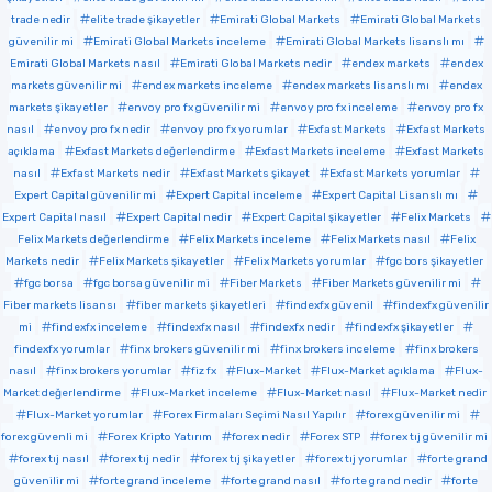
trade nedir
elite trade şikayetler
Emirati Global Markets
Emirati Global Markets
güvenilir mi
Emirati Global Markets inceleme
Emirati Global Markets lisanslı mı
Emirati Global Markets nasıl
Emirati Global Markets nedir
endex markets
endex
markets güvenilir mi
endex markets inceleme
endex markets lisanslı mı
endex
markets şikayetler
envoy pro fx güvenilir mi
envoy pro fx inceleme
envoy pro fx
nasıl
envoy pro fx nedir
envoy pro fx yorumlar
Exfast Markets
Exfast Markets
açıklama
Exfast Markets değerlendirme
Exfast Markets inceleme
Exfast Markets
nasıl
Exfast Markets nedir
Exfast Markets şikayet
Exfast Markets yorumlar
Expert Capital güvenilir mi
Expert Capital inceleme
Expert Capital Lisanslı mı
Expert Capital nasıl
Expert Capital nedir
Expert Capital şikayetler
Felix Markets
Felix Markets değerlendirme
Felix Markets inceleme
Felix Markets nasıl
Felix
Markets nedir
Felix Markets şikayetler
Felix Markets yorumlar
fgc bors şikayetler
fgc borsa
fgc borsa güvenilir mi
Fiber Markets
Fiber Markets güvenilir mi
Fiber markets lisansı
fiber markets şikayetleri
findexfx güvenil
findexfx güvenilir
mi
findexfx inceleme
findexfx nasıl
findexfx nedir
findexfx şikayetler
findexfx yorumlar
finx brokers güvenilir mi
finx brokers inceleme
finx brokers
nasıl
finx brokers yorumlar
fiz fx
Flux-Market
Flux-Market açıklama
Flux-
Market değerlendirme
Flux-Market inceleme
Flux-Market nasıl
Flux-Market nedir
Flux-Market yorumlar
Forex Firmaları Seçimi Nasıl Yapılır
forex güvenilir mi
forex güvenli mi
Forex Kripto Yatırım
forex nedir
Forex STP
forex tıj güvenilir mi
forex tıj nasıl
forex tıj nedir
forex tıj şikayetler
forex tıj yorumlar
forte grand
güvenilir mi
forte grand inceleme
forte grand nasıl
forte grand nedir
forte