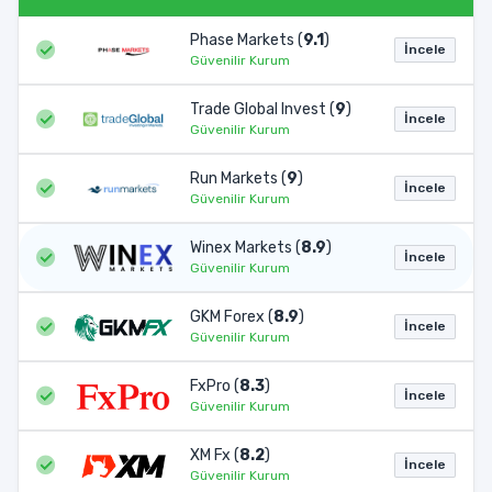
Phase Markets (
9.1
)
İncele
Güvenilir Kurum
Trade Global Invest (
9
)
İncele
Güvenilir Kurum
Run Markets (
9
)
İncele
Güvenilir Kurum
Winex Markets (
8.9
)
İncele
Güvenilir Kurum
GKM Forex (
8.9
)
İncele
Güvenilir Kurum
FxPro (
8.3
)
İncele
Güvenilir Kurum
XM Fx (
8.2
)
İncele
Güvenilir Kurum