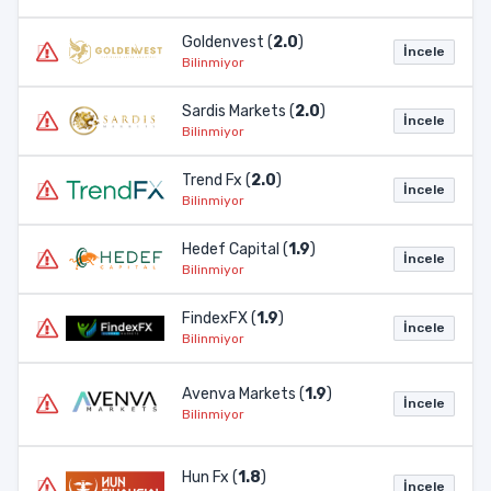
Goldenvest (
2.0
)
İncele
Bilinmiyor
Sardis Markets (
2.0
)
İncele
Bilinmiyor
Trend Fx (
2.0
)
İncele
Bilinmiyor
Hedef Capital (
1.9
)
İncele
Bilinmiyor
FindexFX (
1.9
)
İncele
Bilinmiyor
Avenva Markets (
1.9
)
İncele
Bilinmiyor
Hun Fx (
1.8
)
İncele