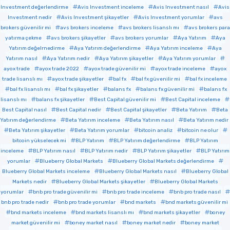
Investment değerlendirme
Avis Investment inceleme
Avis Investment nasıl
Avis
Investment nedir
Avis Investment şikayetler
Avis Investment yorumlar
avs
brokers güvenilir mi
avs brokers inceleme
avs brokers lisanslı mı
avs brokers para
yatırma çekme
avs brokers şikayetler
avs brokers yorumlar
Aya Yatırım
Aya
Yatırım değelrnedirme
Aya Yatırım değerlendirme
Aya Yatırım inceleme
Aya
Yatırım nasıl
Aya Yatırım nedir
Aya Yatırım şikayetler
Aya Yatırım yorumlar
ayox trade
ayox trade 2022
ayox trade güvenilir mi
ayox trade inceleme
ayox
trade lisanslı mı
ayox trade şikayetler
bal fx
bal fx güvenilir mi
bal fx inceleme
bal fx lisanslı mı
bal fx şikayetler
balans fx
balans fx güvenilir mi
balans fx
lisanslı mı
balans fx şikayetler
Best Capital güvenilir mi
Best Capital inceleme
Best Capital nasıl
Best Capital nedir
Best Capital şikayetler
Beta Yatırım
Beta
Yatırım değerlendirme
Beta Yatırım inceleme
Beta Yatırım nasıl
Beta Yatırım nedir
Beta Yatırım şikayetler
Beta Yatırım yorumlar
bitcoin analiz
bitcoin ne olur
bitcoin yükselecek mi
BLP Yatırım
BLP Yatırım değerlendirme
BLP Yatırım
inceleme
BLP Yatırım nasıl
BLP Yatırım nedir
BLP Yatırım şikayetler
BLP Yatırım
yorumlar
Blueberry Global Markets
Blueberry Global Markets değerlendirme
Blueberry Global Markets inceleme
Blueberry Global Markets nasıl
Blueberry Global
Markets nedir
Blueberry Global Markets şikayetler
Blueberry Global Markets
yorumlar
bnb pro trade güvenilir mi
bnb pro trade inceleme
bnb pro trade nasıl
bnb pro trade nedir
bnb pro trade yorumlar
bnd markets
bnd markets güvenilir mi
bnd markets inceleme
bnd markets lisanslı mı
bnd markets şikayetler
boney
market güvenilir mi
boney market nasıl
boney market nedir
boney market