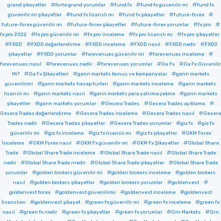
grand şikayetler
forte grand yorumlar
fund fx
fund fx güvenilir mi
fund fx
güvenilir mi şikayetler
fund fx lisanslı mı
fund fx şikayetler
future-forex
future-forex güvenilir mi
future-forex şikayetler
future-forex yorumlar
fx pro
fx pro 2022
fx pro güvenilir mi
fx pro inceleme
fx pro lisanslı mı
fx pro şikayetler
FXDD
FXDD değerlendirme
FXDD inceleme
FXDD nasıl
FXDD nedir
FXDD
şikayetler
FXDD yorumlar
fxrevenues güvenilir mi
fxrevenues inceleme
fxrevenues nasıl
fxrevenues nedir
fxrevenues yorumlar
Ga Fx
Ga Fx Güvenilir
Mi?
Ga Fx Şikayetleri
gann markets bonus ve kampanyalar
gann markets
güvenilirmi
gann markets hesap türleri
gann markets inceleme
gann markets
lisanslı mı
gann markets nasıl
gann markets para yatırma çekme
gann markets
şikayetler
gann markets yorumlar
Gesera Trades
Gesera Trades açıklama
Gesera Trades değerlendirme
Gesera Trades inceleme
Gesera Trades nasıl
Gesera
Trades nedir
Gesera Trades şikayetler
Gesera Trades yorumlar
giz fx
giz fx
güvenilir mi
giz fx inceleme
giz fx lisanslı mı
giz fx şikayetler
GKM Forex
İnceleme
GKM Forex nasıl
GKM Fx güvenilir mi
GKM Fx Şikayetler
Global Share
Trade
Global Share Trade inceleme
Global Share Trade nasıl
Global Share Trade
nedir
Global Share Trade nredir
Global Share Trade şikayetler
Global Share Trade
yorumlar
golden brokers güvenilir mi
golden brokers inceleme
golden brokers
nasıl
golden brokers şikayetler
golden brokers yorumlar
goldenvest
goldenvest forex
goldenvest güvenilirmi
goldenvest inceleme
goldenvest
lisanslımı
goldenvest şikayet
green fx güvenilir mi
green fx inceleme
green fx
nasıl
green fx nedir
green fx şikayetler
green fx yorumlar
Grn Markets
Grn