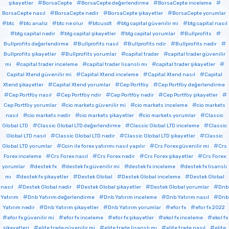
şikayetler
BorsaCepte
BorsaCepte değerlendirme
BorsaCepte inceleme
BorsaCepte nasıl
BorsaCepte nedir
BorsaCepte şikayetler
BorsaCepte yorumlar
btc
btc analiz
btc ne olur
btcusdt
btg capital güvenilir mi
btg capital nasıl
btg capital nedir
btg capital şikayetler
btg capital yorumlar
Bullprofits
Bullprofits değerlendirme
Bullprofits nasıl
Bullprofits ndir
Bullprofits nedir
Bullprofits şikayetler
Bullprofits yorumlar
capital trader
capital trader güvenilir
mi
capital trader inceleme
capital trader lisanslı mı
capital trader şikayetler
Capital Xtend güvenilir mi
Capital Xtend inceleme
Capital Xtend nasıl
Capital
Xtend şikayetler
Capital Xtend yorumlar
Cep Portföy
Cep Portföy değerlendirme
Cep Portföy nasıl
Cep Portföy ndir
Cep Portföy nedir
Cep Portföy şikayetler
Cep Portföy yorumlar
cio markets güvenilir mi
cio markets inceleme
cio markets
nasıl
cio markets nedir
cio markets şikayetler
cio markets yorumlar
Classic
Global LTD
Classic Global LTD değerlendirme
Classic Global LTD inceleme
Classic
Global LTD nasıl
Classic Global LTD nedir
Classic Global LTD şikayetler
Classic
Global LTD yorumlar
Coin ile forex yatırımı nasıl yapılır
Crs Forex güvenilir mi
Crs
Forex inceleme
Crs Forex nasıl
Crs Forex nedir
Crs Forex şikayetler
Crs Forex
yorumlar
destek fx
destek fx güvenilir mi
destek fx inceleme
destek fx lisanslı
mı
destek fx şikayetler
Destek Global
Destek Global inceleme
Destek Global
nasıl
Destek Global nedir
Destek Global şikayetler
Destek Global yorumlar
Dnb
Yatırım
Dnb Yatırım değerlendirme
Dnb Yatırım inceleme
Dnb Yatırım nasıl
Dnb
Yatırım nedir
Dnb Yatırım şikayetler
Dnb Yatırım yorumlar
efor fx
efor fx 2022
efor fx güvenilir mi
efor fx inceleme
efor fx şikayetler
ekol fx inceleme
ekol fx
şikayetleri
elite trade güvenilir mi
elite trade lisanslı mı
elite trade nasıl
elite