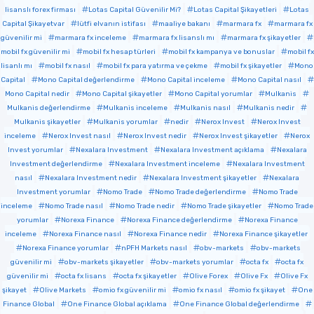
lisanslı forex firması
Lotas Capital Güvenilir Mi?
Lotas Capital Şikayetleri
Lotas
Capital Şikayetvar
lütfi elvanın istifası
maaliye bakanı
marmara fx
marmara fx
güvenilir mi
marmara fx inceleme
marmara fx lisanslı mı
marmara fx şikayetler
mobil fx güvenilir mi
mobil fx hesap türleri
mobil fx kampanya ve bonuslar
mobil fx
lisanlı mı
mobil fx nasıl
mobil fx para yatırma ve çekme
mobil fx şikayetler
Mono
Capital
Mono Capital değerlendirme
Mono Capital inceleme
Mono Capital nasıl
Mono Capital nedir
Mono Capital şikayetler
Mono Capital yorumlar
Mulkanis
Mulkanis değerlendirme
Mulkanis inceleme
Mulkanis nasıl
Mulkanis nedir
Mulkanis şikayetler
Mulkanis yorumlar
nedir
Nerox Invest
Nerox Invest
inceleme
Nerox Invest nasıl
Nerox Invest nedir
Nerox Invest şikayetler
Nerox
Invest yorumlar
Nexalara Investment
Nexalara Investment açıklama
Nexalara
Investment değerlendirme
Nexalara Investment inceleme
Nexalara Investment
nasıl
Nexalara Investment nedir
Nexalara Investment şikayetler
Nexalara
Investment yorumlar
Nomo Trade
Nomo Trade değerlendirme
Nomo Trade
inceleme
Nomo Trade nasıl
Nomo Trade nedir
Nomo Trade şikayetler
Nomo Trade
yorumlar
Norexa Finance
Norexa Finance değerlendirme
Norexa Finance
inceleme
Norexa Finance nasıl
Norexa Finance nedir
Norexa Finance şikayetler
Norexa Finance yorumlar
nPFH Markets nasıl
obv-markets
obv-markets
güvenilir mi
obv-markets şikayetler
obv-markets yorumlar
octa fx
octa fx
güvenilir mi
octa fx lisans
octa fx şikayetler
Olive Forex
Olive Fx
Olive Fx
şikayet
Olive Markets
omio fx güvenilir mi
omio fx nasıl
omio fx şikayet
One
Finance Global
One Finance Global açıklama
One Finance Global değerlendirme