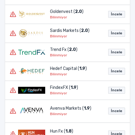
Goldenvest (
2.0
)
İncele
Bilinmiyor
Sardis Markets (
2.0
)
İncele
Bilinmiyor
Trend Fx (
2.0
)
İncele
Bilinmiyor
Hedef Capital (
1.9
)
İncele
Bilinmiyor
FindexFX (
1.9
)
İncele
Bilinmiyor
Avenva Markets (
1.9
)
İncele
Bilinmiyor
Hun Fx (
1.8
)
İncele