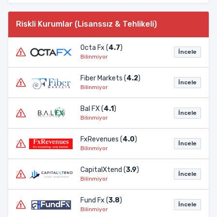
Riskli Kurumlar (Lisanssız & Tehlikeli)
Octa Fx (
4.7
)
İncele
Bilinmiyor
Fiber Markets (
4.2
)
İncele
Bilinmiyor
Bal FX (
4.1
)
İncele
Bilinmiyor
FxRevenues (
4.0
)
İncele
Bilinmiyor
CapitalXtend (
3.9
)
İncele
Bilinmiyor
Fund Fx (
3.8
)
İncele
Bilinmiyor