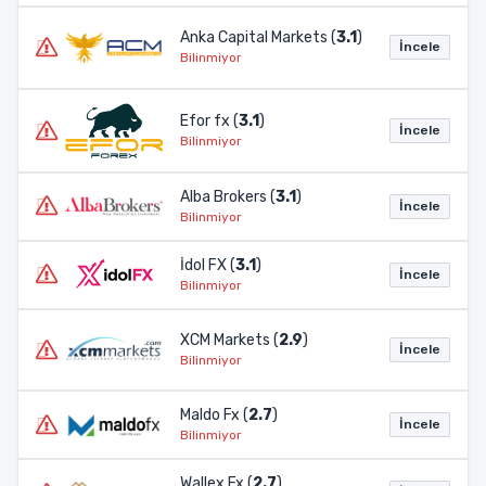
Anka Capital Markets (
3.1
)
İncele
Bilinmiyor
Efor fx (
3.1
)
İncele
Bilinmiyor
Alba Brokers (
3.1
)
İncele
Bilinmiyor
İdol FX (
3.1
)
İncele
Bilinmiyor
XCM Markets (
2.9
)
İncele
Bilinmiyor
Maldo Fx (
2.7
)
İncele
Bilinmiyor
Wallex Fx (
2.7
)