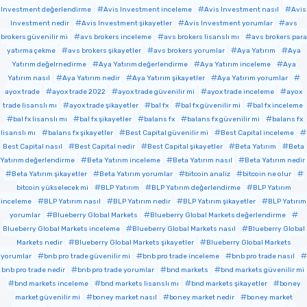
Investment değerlendirme
Avis Investment inceleme
Avis Investment nasıl
Avis
Investment nedir
Avis Investment şikayetler
Avis Investment yorumlar
avs
brokers güvenilir mi
avs brokers inceleme
avs brokers lisanslı mı
avs brokers para
yatırma çekme
avs brokers şikayetler
avs brokers yorumlar
Aya Yatırım
Aya
Yatırım değelrnedirme
Aya Yatırım değerlendirme
Aya Yatırım inceleme
Aya
Yatırım nasıl
Aya Yatırım nedir
Aya Yatırım şikayetler
Aya Yatırım yorumlar
ayox trade
ayox trade 2022
ayox trade güvenilir mi
ayox trade inceleme
ayox
trade lisanslı mı
ayox trade şikayetler
bal fx
bal fx güvenilir mi
bal fx inceleme
bal fx lisanslı mı
bal fx şikayetler
balans fx
balans fx güvenilir mi
balans fx
lisanslı mı
balans fx şikayetler
Best Capital güvenilir mi
Best Capital inceleme
Best Capital nasıl
Best Capital nedir
Best Capital şikayetler
Beta Yatırım
Beta
Yatırım değerlendirme
Beta Yatırım inceleme
Beta Yatırım nasıl
Beta Yatırım nedir
Beta Yatırım şikayetler
Beta Yatırım yorumlar
bitcoin analiz
bitcoin ne olur
bitcoin yükselecek mi
BLP Yatırım
BLP Yatırım değerlendirme
BLP Yatırım
inceleme
BLP Yatırım nasıl
BLP Yatırım nedir
BLP Yatırım şikayetler
BLP Yatırım
yorumlar
Blueberry Global Markets
Blueberry Global Markets değerlendirme
Blueberry Global Markets inceleme
Blueberry Global Markets nasıl
Blueberry Global
Markets nedir
Blueberry Global Markets şikayetler
Blueberry Global Markets
yorumlar
bnb pro trade güvenilir mi
bnb pro trade inceleme
bnb pro trade nasıl
bnb pro trade nedir
bnb pro trade yorumlar
bnd markets
bnd markets güvenilir mi
bnd markets inceleme
bnd markets lisanslı mı
bnd markets şikayetler
boney
market güvenilir mi
boney market nasıl
boney market nedir
boney market