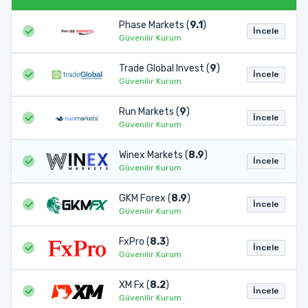
Phase Markets (
9.1
)
İncele
Güvenilir Kurum
Trade Global Invest (
9
)
İncele
Güvenilir Kurum
Run Markets (
9
)
İncele
Güvenilir Kurum
Winex Markets (
8.9
)
İncele
Güvenilir Kurum
GKM Forex (
8.9
)
İncele
Güvenilir Kurum
FxPro (
8.3
)
İncele
Güvenilir Kurum
XM Fx (
8.2
)
İncele
Güvenilir Kurum