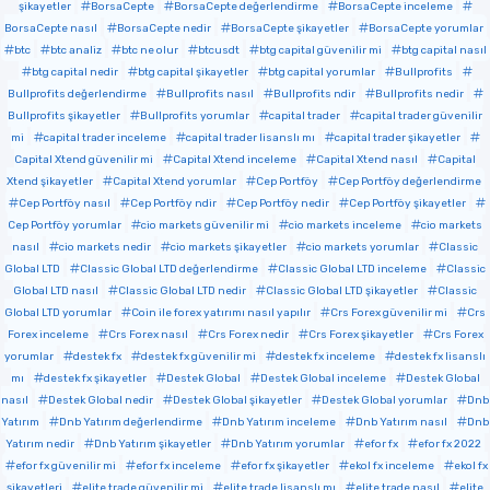
şikayetler
BorsaCepte
BorsaCepte değerlendirme
BorsaCepte inceleme
BorsaCepte nasıl
BorsaCepte nedir
BorsaCepte şikayetler
BorsaCepte yorumlar
btc
btc analiz
btc ne olur
btcusdt
btg capital güvenilir mi
btg capital nasıl
btg capital nedir
btg capital şikayetler
btg capital yorumlar
Bullprofits
Bullprofits değerlendirme
Bullprofits nasıl
Bullprofits ndir
Bullprofits nedir
Bullprofits şikayetler
Bullprofits yorumlar
capital trader
capital trader güvenilir
mi
capital trader inceleme
capital trader lisanslı mı
capital trader şikayetler
Capital Xtend güvenilir mi
Capital Xtend inceleme
Capital Xtend nasıl
Capital
Xtend şikayetler
Capital Xtend yorumlar
Cep Portföy
Cep Portföy değerlendirme
Cep Portföy nasıl
Cep Portföy ndir
Cep Portföy nedir
Cep Portföy şikayetler
Cep Portföy yorumlar
cio markets güvenilir mi
cio markets inceleme
cio markets
nasıl
cio markets nedir
cio markets şikayetler
cio markets yorumlar
Classic
Global LTD
Classic Global LTD değerlendirme
Classic Global LTD inceleme
Classic
Global LTD nasıl
Classic Global LTD nedir
Classic Global LTD şikayetler
Classic
Global LTD yorumlar
Coin ile forex yatırımı nasıl yapılır
Crs Forex güvenilir mi
Crs
Forex inceleme
Crs Forex nasıl
Crs Forex nedir
Crs Forex şikayetler
Crs Forex
yorumlar
destek fx
destek fx güvenilir mi
destek fx inceleme
destek fx lisanslı
mı
destek fx şikayetler
Destek Global
Destek Global inceleme
Destek Global
nasıl
Destek Global nedir
Destek Global şikayetler
Destek Global yorumlar
Dnb
Yatırım
Dnb Yatırım değerlendirme
Dnb Yatırım inceleme
Dnb Yatırım nasıl
Dnb
Yatırım nedir
Dnb Yatırım şikayetler
Dnb Yatırım yorumlar
efor fx
efor fx 2022
efor fx güvenilir mi
efor fx inceleme
efor fx şikayetler
ekol fx inceleme
ekol fx
şikayetleri
elite trade güvenilir mi
elite trade lisanslı mı
elite trade nasıl
elite