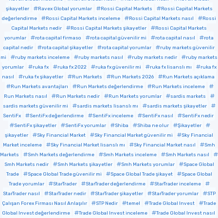
şikayetler
Ravex Global yorumlar
Rossi Capital Markets
Rossi Capital Markets
değerlendirme
Rossi Capital Markets inceleme
Rossi Capital Markets nasıl
Rossi
Capital Markets nedir
Rossi Capital Markets şikayetler
Rossi Capital Markets
yorumlar
rota capital firmaso
rota capital güvenilir mi
rota capital nasıl
rota
capital nedir
rota capital şikayetler
rota capital yorumlar
ruby markets güvenilir
mi
ruby markets inceleme
ruby markets nasıl
ruby markets nedir
ruby markets
yorumlar
ruka fx
ruka fx 2022
ruka fx güvenilir mi
ruka fx lisanslı mı
ruka fx
nasıl
ruka fx şikayetler
Run Markets
Run Markets 2026
Run Markets açıklama
Run Markets avantajları
Run Markets değerlendirme
Run Markets inceleme
Run Markets nasıl
Run Markets nedir
Run Markets yorumlar
sardis markets
sardis markets güvenilir mi
sardis markets lisanslı mı
sardis markets şikayetler
SentiFx
SentiFx değerlendirme
SentiFx inceleme
SentiFx nasıl
SentiFx nedir
SentiFx şikayetler
SentiFx yorumlar
Shiba
Shiba ne olur
Şikayetler
şikayetler
Sky Financial Market
Sky Financial Market güvenilir mi
Sky Financial
Market inceleme
Sky Financial Market lisanslı mı
Sky Financial Market nasıl
Smh
Markets
Smh Markets değerlendirme
Smh Markets inceleme
Smh Markets nasıl
Smh Markets nedir
Smh Markets şikayetler
Smh Markets yorumlar
Space Global
Trade
Space Global Trade güvenilir mi
Space Global Trade şikayet
Space Global
Trade yorumlar
StarTrader
StarTrader değerlendirme
StarTrader inceleme
StarTrader nasıl
StarTrader nedir
StarTrader şikayetler
StarTrader yorumlar
STP
Çalışan Forex Firması Nasıl Anlaşılır
STP Nedir
temel
Trade Global Invest
Trade
Global Invest değerlendirme
Trade Global Invest inceleme
Trade Global Invest nasıl