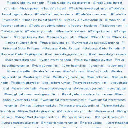
Trade Global Invest nedir
Trade Global Invest şikayetler
Trade Global Invest
yorumlar
trade power
Trade Via Invest
Trade Via Invest açıklama
Trade Via
Invest değerlendirme
Trade Via Invest inceleme
Trade Via Invest nasıl
Trade Via
Invest nedir
Trade Via Invest şikayetler
Trade Via Invest yorumlar
Tradeven
Tradeven açıklama
Tradeven değerlendirme
Tradeven inceleme
Tradeven nasıl
Tradeven nedir
Tradeven yorumlar
Trampa fx inceleme
Trampa fx nasıl
Trampa
fx nedir
Trampa fx şikayetler
Trampa fx yorumlar
Trend
Trend Forex
Trend Fx
Trend Fx Güvenilİr Mi
Universal Global Fx
Universal Global Fx güvenilir mi
Universal Global Fx lisans
Universal Global Fx nasıl
Universal Global Fx nedir
Universal Global Fx şikayetler
valor investing güvenilir mi
valor investing inceleme
valor investing nasıl
valor investing nedir
valor investing şikayetler
valor
investing yorumlar
vlom güvenilir mi
vlom lisanslı mı
vlom nasıl
vlom nedir
vlom şikayetler
wafra fx inceleme
wafra fx nasıl
wafra fx nedir
wafra
fxgüvenilir mi
wafra fxyorumlar
wallex fx güvenilir mi
wallex fx nasıl
wallex fx
nedir
wallex fx şikayetler
wallex fx yorumlar
waystrade güvenilir mi
waystrade
nasıl
waystrade nedir
waystrade şikayetler
waystrade yorumlar
west global
west global investments güvenilir mi
west global investments inceleme
west
global investments nasıl
west global investments nedir
west global investments
yorumlar
winex
winex markets
winex markets güvenilir mi
Winex Markets
lisanslı mı
Winex Markets şikayetler
Winex Markets yorumlar
winex nasıl
Wingo
Markets
Wingo Markets değerlendirme
Wingo Markets nasıl
Wingo Markets nedir
Wingo Markets şikayetler
Wingo Markets yorumlar
Worest Capital
Worest Capital