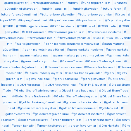
grand şikayetler
forte grand yorumlar
fund fx
fund fx güvenilir mi
fund fx
güvenilir mi şikayetler
fund fx lisanslı mı
fund fx şikayetler
future-forex
future-forex güvenilir mi
future-forex şikayetler
future-forex yorumlar
fx pro
fx pro 2022
fx pro güvenilir mi
fx pro inceleme
fx pro lisanslı mı
fx pro şikayetler
FXDD
FXDD değerlendirme
FXDD inceleme
FXDD nasıl
FXDD nedir
FXDD
şikayetler
FXDD yorumlar
fxrevenues güvenilir mi
fxrevenues inceleme
fxrevenues nasıl
fxrevenues nedir
fxrevenues yorumlar
Ga Fx
Ga Fx Güvenilir
Mi?
Ga Fx Şikayetleri
gann markets bonus ve kampanyalar
gann markets
güvenilirmi
gann markets hesap türleri
gann markets inceleme
gann markets
lisanslı mı
gann markets nasıl
gann markets para yatırma çekme
gann markets
şikayetler
gann markets yorumlar
Gesera Trades
Gesera Trades açıklama
Gesera Trades değerlendirme
Gesera Trades inceleme
Gesera Trades nasıl
Gesera
Trades nedir
Gesera Trades şikayetler
Gesera Trades yorumlar
giz fx
giz fx
güvenilir mi
giz fx inceleme
giz fx lisanslı mı
giz fx şikayetler
GKM Forex
İnceleme
GKM Forex nasıl
GKM Fx güvenilir mi
GKM Fx Şikayetler
Global Share
Trade
Global Share Trade inceleme
Global Share Trade nasıl
Global Share Trade
nedir
Global Share Trade nredir
Global Share Trade şikayetler
Global Share Trade
yorumlar
golden brokers güvenilir mi
golden brokers inceleme
golden brokers
nasıl
golden brokers şikayetler
golden brokers yorumlar
goldenvest
goldenvest forex
goldenvest güvenilirmi
goldenvest inceleme
goldenvest
lisanslımı
goldenvest şikayet
green fx güvenilir mi
green fx inceleme
green fx
nasıl
green fx nedir
green fx şikayetler
green fx yorumlar
Grn Markets
Grn