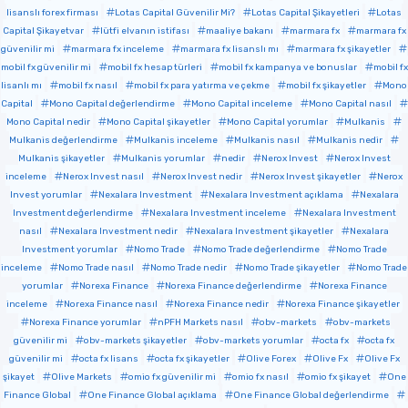
lisanslı forex firması
Lotas Capital Güvenilir Mi?
Lotas Capital Şikayetleri
Lotas
Capital Şikayetvar
lütfi elvanın istifası
maaliye bakanı
marmara fx
marmara fx
güvenilir mi
marmara fx inceleme
marmara fx lisanslı mı
marmara fx şikayetler
mobil fx güvenilir mi
mobil fx hesap türleri
mobil fx kampanya ve bonuslar
mobil fx
lisanlı mı
mobil fx nasıl
mobil fx para yatırma ve çekme
mobil fx şikayetler
Mono
Capital
Mono Capital değerlendirme
Mono Capital inceleme
Mono Capital nasıl
Mono Capital nedir
Mono Capital şikayetler
Mono Capital yorumlar
Mulkanis
Mulkanis değerlendirme
Mulkanis inceleme
Mulkanis nasıl
Mulkanis nedir
Mulkanis şikayetler
Mulkanis yorumlar
nedir
Nerox Invest
Nerox Invest
inceleme
Nerox Invest nasıl
Nerox Invest nedir
Nerox Invest şikayetler
Nerox
Invest yorumlar
Nexalara Investment
Nexalara Investment açıklama
Nexalara
Investment değerlendirme
Nexalara Investment inceleme
Nexalara Investment
nasıl
Nexalara Investment nedir
Nexalara Investment şikayetler
Nexalara
Investment yorumlar
Nomo Trade
Nomo Trade değerlendirme
Nomo Trade
inceleme
Nomo Trade nasıl
Nomo Trade nedir
Nomo Trade şikayetler
Nomo Trade
yorumlar
Norexa Finance
Norexa Finance değerlendirme
Norexa Finance
inceleme
Norexa Finance nasıl
Norexa Finance nedir
Norexa Finance şikayetler
Norexa Finance yorumlar
nPFH Markets nasıl
obv-markets
obv-markets
güvenilir mi
obv-markets şikayetler
obv-markets yorumlar
octa fx
octa fx
güvenilir mi
octa fx lisans
octa fx şikayetler
Olive Forex
Olive Fx
Olive Fx
şikayet
Olive Markets
omio fx güvenilir mi
omio fx nasıl
omio fx şikayet
One
Finance Global
One Finance Global açıklama
One Finance Global değerlendirme