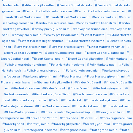
trade nedir
elite trade şikayetler
Emirati Global Markets
Emirati Global Markets
güvenilir mi
Emirati Global Markets inceleme
Emirati Global Markets lisanslı mı
Emirati Global Markets nasıl
Emirati Global Markets nedir
endex markets
endex
markets güvenilir mi
endex markets inceleme
endex markets lisanslı mı
endex
markets şikayetler
envoy pro fx güvenilir mi
envoy pro fx inceleme
envoy pro fx
nasıl
envoy pro fx nedir
envoy pro fx yorumlar
Exfast Markets
Exfast Markets
açıklama
Exfast Markets değerlendirme
Exfast Markets inceleme
Exfast Markets
nasıl
Exfast Markets nedir
Exfast Markets şikayet
Exfast Markets yorumlar
Expert Capital güvenilir mi
Expert Capital inceleme
Expert Capital Lisanslı mı
Expert Capital nasıl
Expert Capital nedir
Expert Capital şikayetler
Felix Markets
Felix Markets değerlendirme
Felix Markets inceleme
Felix Markets nasıl
Felix
Markets nedir
Felix Markets şikayetler
Felix Markets yorumlar
fgc bors şikayetler
fgc borsa
fgc borsa güvenilir mi
Fiber Markets
Fiber Markets güvenilir mi
Fiber markets lisansı
fiber markets şikayetleri
findexfx güvenil
findexfx güvenilir
mi
findexfx inceleme
findexfx nasıl
findexfx nedir
findexfx şikayetler
findexfx yorumlar
finx brokers güvenilir mi
finx brokers inceleme
finx brokers
nasıl
finx brokers yorumlar
fiz fx
Flux-Market
Flux-Market açıklama
Flux-
Market değerlendirme
Flux-Market inceleme
Flux-Market nasıl
Flux-Market nedir
Flux-Market yorumlar
Forex Firmaları Seçimi Nasıl Yapılır
forex güvenilir mi
forex güvenli mi
Forex Kripto Yatırım
forex nedir
Forex STP
forex tıj güvenilir mi
forex tıj nasıl
forex tıj nedir
forex tıj şikayetler
forex tıj yorumlar
forte grand
güvenilir mi
forte grand inceleme
forte grand nasıl
forte grand nedir
forte