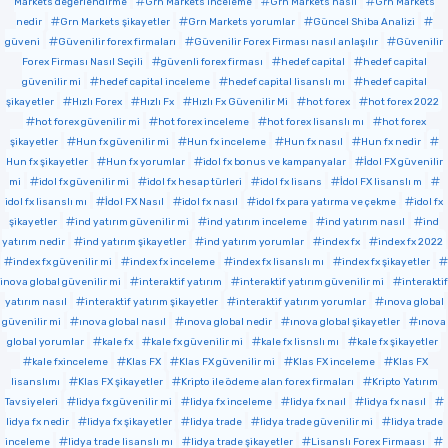
Markets değerlendirme
Grn Markets inceleme
Grn Markets nasıl
Grn Markets
nedir
Grn Markets şikayetler
Grn Markets yorumlar
Güncel Shiba Analizi
güveni
Güvenilir forex firmaları
Güvenilir Forex Firması nasıl anlaşılır
Güvenilir
Forex Firması Nasıl Seçili
güvenli forex firması
hedef capital
hedef capital
güvenilir mi
hedef capital inceleme
hedef capital lisanslı mı
hedef capital
şikayetler
Hızlı Forex
Hızlı Fx
Hızlı Fx Güvenilir Mi
hot forex
hot forex 2022
hot forex güvenilir mi
hot forex inceleme
hot forex lisanslı mı
hot forex
şikayetler
Hun fx güvenilir mi
Hun fx inceleme
Hun fx nasıl
Hun fx nedir
Hun fx şikayetler
Hun fx yorumlar
idol fx bonus ve kampanyalar
İdol FX güvenilir
mi
idol fx güvenilir mi
idol fx hesap türleri
idol fx lisans
İdol FX lisanslı m
idol fx lisanslı mı
İdol FX Nasıl
idol fx nasıl
idol fx para yatırma ve çekme
idol fx
şikayetler
ind yatırım güvenilir mi
ind yatırım inceleme
ind yatırım nasıl
ind
yatırım nedir
ind yatırım şikayetler
ind yatırım yorumlar
index fx
index fx 2022
index fx güvenilir mi
index fx inceleme
index fx lisanslı mı
index fx şikayetler
inova global güvenilir mi
interaktif yatırım
interaktif yatırım güvenilir mi
interaktif
yatırım nasıl
interaktif yatırım şikayetler
interaktif yatırım yorumlar
ınova global
güvenilir mi
ınova global nasıl
ınova global nedir
ınova global şikayetler
ınova
global yorumlar
kale fx
kale fx güvenilir mi
kale fx lisnslı mı
kale fx şikayetler
kale fxinceleme
Klas FX
Klas FX güvenilir mi
Klas FX inceleme
Klas FX
lisanslımı
Klas FX şikayetler
Kripto ile ödeme alan forex firmaları
Kripto Yatırım
Tavsiyeleri
lidya fx güvenilir mi
lidya fx inceleme
lidya fx naıl
lidya fx nasıl
lidya fx nedir
lidya fx şikayetler
lidya trade
lidya trade güvenilir mi
lidya trade
inceleme
lidya trade lisanslı mı
lidya trade şikayetler
Lisanslı Forex Firmaası