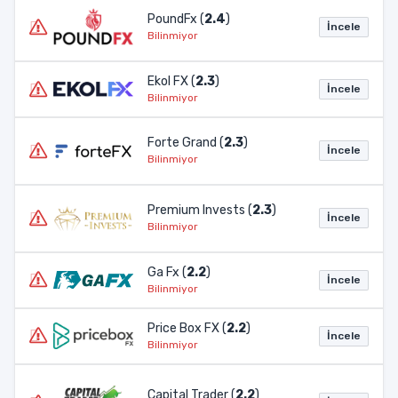
PoundFx (
2.4
)
İncele
Bilinmiyor
Ekol FX (
2.3
)
İncele
Bilinmiyor
Forte Grand (
2.3
)
İncele
Bilinmiyor
Premium Invests (
2.3
)
İncele
Bilinmiyor
Ga Fx (
2.2
)
İncele
Bilinmiyor
Price Box FX (
2.2
)
İncele
Bilinmiyor
Capital Trader (
2.2
)