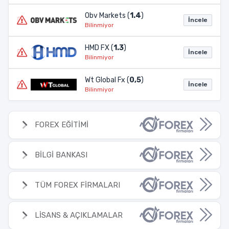
Obv Markets (
1.4
)
İncele
Bilinmiyor
HMD FX (
1.3
)
İncele
Bilinmiyor
Wt Global Fx (
0,5
)
İncele
Bilinmiyor
FOREX EĞİTİMİ
BİLGİ BANKASI
TÜM FOREX FİRMALARI
LİSANS & AÇIKLAMALAR