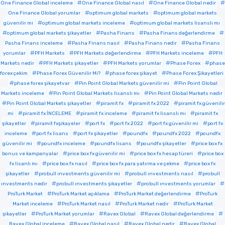
One Finance Global inceleme
One Finance Global nasıl
One Finance Global nedir
One Finance Global yorumlar
optimum global markets
optimum global markets
güvenilir mi
optimum global markets inceleme
optimum global markets lisanslı mı
optimum global markets şikayetler
Pasha Finans
Pasha Finans değerlendirme
Pasha Finans inceleme
Pasha Finans nasıl
Pasha Finans nedir
Pasha Finans
yorumlar
PFH Markets
PFH Markets değerlendirme
PFH Markets inceleme
PFH
Markets nedir
PFH Markets şikayetler
PFH Markets yorumlar
Phase Forex
phase
forex çekim
Phase Forex Güvenilir Mi?
phase forex şikayet
Phase Forex Şikayetleri
phase forex şikayetvar
Pin Point Global Markets güvenilir mi
Pin Point Global
Markets inceleme
Pin Point Global Markets lisanslı mı
Pin Point Global Markets nedir
Pin Point Global Markets şikayetler
piramit fx
piramit fx 2022
piramit fx güvenilir
mi
piramit fx İNCELEME
piramit fx inceleme
piramit fx lisanslı mı
piramit fx
şikayetler
piramit fxşikayeler
port fx
port fx 2022
port fx güvenilir mi
port fx
inceleme
port fx lisans
port fx şikayetler
poundfx
poundfx 2022
poundfx
güvenilir mi
poundfx inceleme
poundfx lisans
poundfx şikayetler
price box fx
bonus ve kampanyalar
price box fx güvenilir mi
price box fx hesap türeri
price box
fx lisanlı mı
price box fx nasıl
price box fx para yatırma ve çekme
price box fx
şikayetler
probull ınvestments güvenilir mi
probull ınvestments nasıl
probull
ınvestments nedir
probull ınvestments şikayetler
probull ınvestments yorumlar
ProTurk Market
ProTurk Market açıklama
ProTurk Market değerlendirme
ProTurk
Market inceleme
ProTurk Market nasıl
ProTurk Market nedir
ProTurk Market
şikayetler
ProTurk Market yorumlar
Ravex Global
Ravex Global değerlendirme
Ravex Global inceleme
Ravex Global nasıl
Ravex Global nedir
Ravex Global