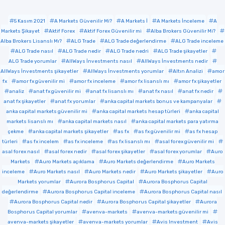
5 Kasım 2021
A Markets Güvenilir Mi?
A Markets İ
A Markets İnceleme
A
Markets Şikayet
Aktif Forex
Aktif Forex Güvenilir mi
Alba Brokers Güvenilir Mi?
Alba Brokers Lisanslı Mı?
ALG Trade
ALG Trade değerlendirme
ALG Trade inceleme
ALG Trade nasıl
ALG Trade nedir
ALG Trade nedri
ALG Trade şikayetler
ALG Trade yorumlar
AllWays İnvestments nasıl
AllWays İnvestments nedir
AllWays İnvestments şikayetler
AllWays İnvestments yorumlar
Altın Analizi
amor
fx
amor fx güvenilir mi
amor fx inceleme
amor fx lisanslı mı
amor fx şikayetler
analiz
anat fx güvenilir mi
anat fx lisanslı mı
anat fx nasıl
anat fx nedir
anat fx şikayetler
anat fx yorumlar
anka capital markets bonus ve kampanyalar
anka capital markets güvenilir mi
anka capital markets hesap türleri
anka capital
markets lisanslı mı
anka capital markets nasıl
anka capital markets para yatırma
çekme
anka capital markets şikayetler
as fx
as fx güvenilir mi
as fx hesap
türleri
as fx incelem
as fx inceleme
as fx lisanslı mı
asal forex güvenilir mi
asal forex nasıl
asal forex nedir
asal forex şikayetler
asal forex yorumlar
Auro
Markets
Auro Markets açıklama
Auro Markets değerlendirme
Auro Markets
inceleme
Auro Markets nasıl
Auro Markets nedir
Auro Markets şikayetler
Auro
Markets yorumlar
Aurora Bosphorus Capital
Aurora Bosphorus Capital
değerlendirme
Aurora Bosphorus Capital inceleme
Aurora Bosphorus Capital nasıl
Aurora Bosphorus Capital nedir
Aurora Bosphorus Capital şikayetler
Aurora
Bosphorus Capital yorumlar
avenva-markets
avenva-markets güvenilir mi
avenva-markets şikayetler
avenva-markets yorumlar
Avis Investment
Avis