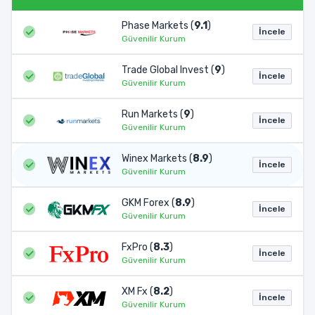
Phase Markets (
9.1
)
İncele
Güvenilir Kurum
Trade Global Invest (
9
)
İncele
Güvenilir Kurum
Run Markets (
9
)
İncele
Güvenilir Kurum
Winex Markets (
8.9
)
İncele
Güvenilir Kurum
GKM Forex (
8.9
)
İncele
Güvenilir Kurum
FxPro (
8.3
)
İncele
Güvenilir Kurum
XM Fx (
8.2
)
İncele
Güvenilir Kurum