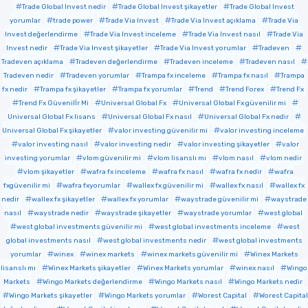
Trade Global Invest nedir
Trade Global Invest şikayetler
Trade Global Invest
yorumlar
trade power
Trade Via Invest
Trade Via Invest açıklama
Trade Via
Invest değerlendirme
Trade Via Invest inceleme
Trade Via Invest nasıl
Trade Via
Invest nedir
Trade Via Invest şikayetler
Trade Via Invest yorumlar
Tradeven
Tradeven açıklama
Tradeven değerlendirme
Tradeven inceleme
Tradeven nasıl
Tradeven nedir
Tradeven yorumlar
Trampa fx inceleme
Trampa fx nasıl
Trampa
fx nedir
Trampa fx şikayetler
Trampa fx yorumlar
Trend
Trend Forex
Trend Fx
Trend Fx Güvenilİr Mi
Universal Global Fx
Universal Global Fx güvenilir mi
Universal Global Fx lisans
Universal Global Fx nasıl
Universal Global Fx nedir
Universal Global Fx şikayetler
valor investing güvenilir mi
valor investing inceleme
valor investing nasıl
valor investing nedir
valor investing şikayetler
valor
investing yorumlar
vlom güvenilir mi
vlom lisanslı mı
vlom nasıl
vlom nedir
vlom şikayetler
wafra fx inceleme
wafra fx nasıl
wafra fx nedir
wafra
fxgüvenilir mi
wafra fxyorumlar
wallex fx güvenilir mi
wallex fx nasıl
wallex fx
nedir
wallex fx şikayetler
wallex fx yorumlar
waystrade güvenilir mi
waystrade
nasıl
waystrade nedir
waystrade şikayetler
waystrade yorumlar
west global
west global investments güvenilir mi
west global investments inceleme
west
global investments nasıl
west global investments nedir
west global investments
yorumlar
winex
winex markets
winex markets güvenilir mi
Winex Markets
lisanslı mı
Winex Markets şikayetler
Winex Markets yorumlar
winex nasıl
Wingo
Markets
Wingo Markets değerlendirme
Wingo Markets nasıl
Wingo Markets nedir
Wingo Markets şikayetler
Wingo Markets yorumlar
Worest Capital
Worest Capital