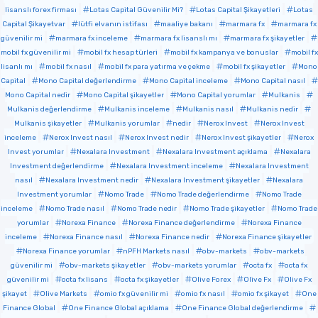
lisanslı forex firması
Lotas Capital Güvenilir Mi?
Lotas Capital Şikayetleri
Lotas
Capital Şikayetvar
lütfi elvanın istifası
maaliye bakanı
marmara fx
marmara fx
güvenilir mi
marmara fx inceleme
marmara fx lisanslı mı
marmara fx şikayetler
mobil fx güvenilir mi
mobil fx hesap türleri
mobil fx kampanya ve bonuslar
mobil fx
lisanlı mı
mobil fx nasıl
mobil fx para yatırma ve çekme
mobil fx şikayetler
Mono
Capital
Mono Capital değerlendirme
Mono Capital inceleme
Mono Capital nasıl
Mono Capital nedir
Mono Capital şikayetler
Mono Capital yorumlar
Mulkanis
Mulkanis değerlendirme
Mulkanis inceleme
Mulkanis nasıl
Mulkanis nedir
Mulkanis şikayetler
Mulkanis yorumlar
nedir
Nerox Invest
Nerox Invest
inceleme
Nerox Invest nasıl
Nerox Invest nedir
Nerox Invest şikayetler
Nerox
Invest yorumlar
Nexalara Investment
Nexalara Investment açıklama
Nexalara
Investment değerlendirme
Nexalara Investment inceleme
Nexalara Investment
nasıl
Nexalara Investment nedir
Nexalara Investment şikayetler
Nexalara
Investment yorumlar
Nomo Trade
Nomo Trade değerlendirme
Nomo Trade
inceleme
Nomo Trade nasıl
Nomo Trade nedir
Nomo Trade şikayetler
Nomo Trade
yorumlar
Norexa Finance
Norexa Finance değerlendirme
Norexa Finance
inceleme
Norexa Finance nasıl
Norexa Finance nedir
Norexa Finance şikayetler
Norexa Finance yorumlar
nPFH Markets nasıl
obv-markets
obv-markets
güvenilir mi
obv-markets şikayetler
obv-markets yorumlar
octa fx
octa fx
güvenilir mi
octa fx lisans
octa fx şikayetler
Olive Forex
Olive Fx
Olive Fx
şikayet
Olive Markets
omio fx güvenilir mi
omio fx nasıl
omio fx şikayet
One
Finance Global
One Finance Global açıklama
One Finance Global değerlendirme