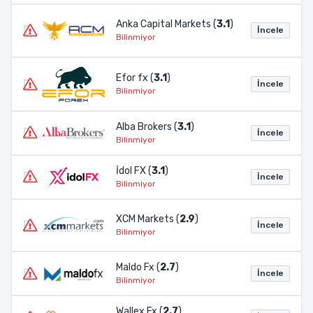
Anka Capital Markets (
3.1
)
İncele
Bilinmiyor
Efor fx (
3.1
)
İncele
Bilinmiyor
Alba Brokers (
3.1
)
İncele
Bilinmiyor
İdol FX (
3.1
)
İncele
Bilinmiyor
XCM Markets (
2.9
)
İncele
Bilinmiyor
Maldo Fx (
2.7
)
İncele
Bilinmiyor
Wallex Fx (
2.7
)