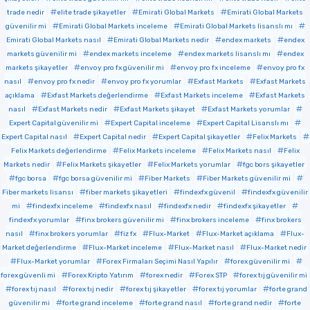
trade nedir
elite trade şikayetler
Emirati Global Markets
Emirati Global Markets
güvenilir mi
Emirati Global Markets inceleme
Emirati Global Markets lisanslı mı
Emirati Global Markets nasıl
Emirati Global Markets nedir
endex markets
endex
markets güvenilir mi
endex markets inceleme
endex markets lisanslı mı
endex
markets şikayetler
envoy pro fx güvenilir mi
envoy pro fx inceleme
envoy pro fx
nasıl
envoy pro fx nedir
envoy pro fx yorumlar
Exfast Markets
Exfast Markets
açıklama
Exfast Markets değerlendirme
Exfast Markets inceleme
Exfast Markets
nasıl
Exfast Markets nedir
Exfast Markets şikayet
Exfast Markets yorumlar
Expert Capital güvenilir mi
Expert Capital inceleme
Expert Capital Lisanslı mı
Expert Capital nasıl
Expert Capital nedir
Expert Capital şikayetler
Felix Markets
Felix Markets değerlendirme
Felix Markets inceleme
Felix Markets nasıl
Felix
Markets nedir
Felix Markets şikayetler
Felix Markets yorumlar
fgc bors şikayetler
fgc borsa
fgc borsa güvenilir mi
Fiber Markets
Fiber Markets güvenilir mi
Fiber markets lisansı
fiber markets şikayetleri
findexfx güvenil
findexfx güvenilir
mi
findexfx inceleme
findexfx nasıl
findexfx nedir
findexfx şikayetler
findexfx yorumlar
finx brokers güvenilir mi
finx brokers inceleme
finx brokers
nasıl
finx brokers yorumlar
fiz fx
Flux-Market
Flux-Market açıklama
Flux-
Market değerlendirme
Flux-Market inceleme
Flux-Market nasıl
Flux-Market nedir
Flux-Market yorumlar
Forex Firmaları Seçimi Nasıl Yapılır
forex güvenilir mi
forex güvenli mi
Forex Kripto Yatırım
forex nedir
Forex STP
forex tıj güvenilir mi
forex tıj nasıl
forex tıj nedir
forex tıj şikayetler
forex tıj yorumlar
forte grand
güvenilir mi
forte grand inceleme
forte grand nasıl
forte grand nedir
forte