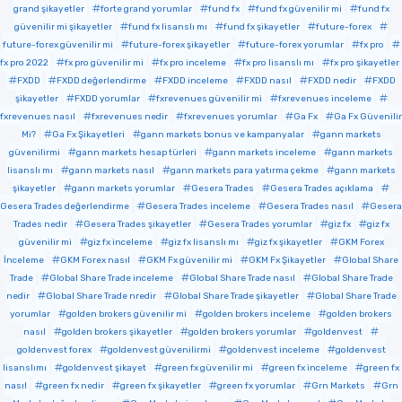
grand şikayetler
forte grand yorumlar
fund fx
fund fx güvenilir mi
fund fx
güvenilir mi şikayetler
fund fx lisanslı mı
fund fx şikayetler
future-forex
future-forex güvenilir mi
future-forex şikayetler
future-forex yorumlar
fx pro
fx pro 2022
fx pro güvenilir mi
fx pro inceleme
fx pro lisanslı mı
fx pro şikayetler
FXDD
FXDD değerlendirme
FXDD inceleme
FXDD nasıl
FXDD nedir
FXDD
şikayetler
FXDD yorumlar
fxrevenues güvenilir mi
fxrevenues inceleme
fxrevenues nasıl
fxrevenues nedir
fxrevenues yorumlar
Ga Fx
Ga Fx Güvenilir
Mi?
Ga Fx Şikayetleri
gann markets bonus ve kampanyalar
gann markets
güvenilirmi
gann markets hesap türleri
gann markets inceleme
gann markets
lisanslı mı
gann markets nasıl
gann markets para yatırma çekme
gann markets
şikayetler
gann markets yorumlar
Gesera Trades
Gesera Trades açıklama
Gesera Trades değerlendirme
Gesera Trades inceleme
Gesera Trades nasıl
Gesera
Trades nedir
Gesera Trades şikayetler
Gesera Trades yorumlar
giz fx
giz fx
güvenilir mi
giz fx inceleme
giz fx lisanslı mı
giz fx şikayetler
GKM Forex
İnceleme
GKM Forex nasıl
GKM Fx güvenilir mi
GKM Fx Şikayetler
Global Share
Trade
Global Share Trade inceleme
Global Share Trade nasıl
Global Share Trade
nedir
Global Share Trade nredir
Global Share Trade şikayetler
Global Share Trade
yorumlar
golden brokers güvenilir mi
golden brokers inceleme
golden brokers
nasıl
golden brokers şikayetler
golden brokers yorumlar
goldenvest
goldenvest forex
goldenvest güvenilirmi
goldenvest inceleme
goldenvest
lisanslımı
goldenvest şikayet
green fx güvenilir mi
green fx inceleme
green fx
nasıl
green fx nedir
green fx şikayetler
green fx yorumlar
Grn Markets
Grn