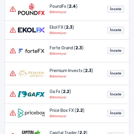
PoundFx (
2.4
)
İncele
Bilinmiyor
Ekol FX (
2.3
)
İncele
Bilinmiyor
Forte Grand (
2.3
)
İncele
Bilinmiyor
Premium Invests (
2.3
)
İncele
Bilinmiyor
Ga Fx (
2.2
)
İncele
Bilinmiyor
Price Box FX (
2.2
)
İncele
Bilinmiyor
Capital Trader (
2.2
)