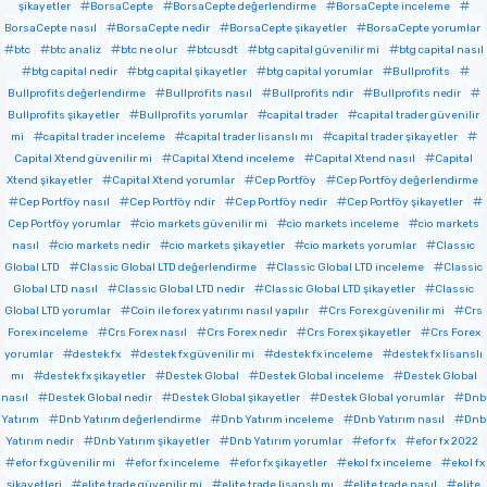
şikayetler
BorsaCepte
BorsaCepte değerlendirme
BorsaCepte inceleme
BorsaCepte nasıl
BorsaCepte nedir
BorsaCepte şikayetler
BorsaCepte yorumlar
btc
btc analiz
btc ne olur
btcusdt
btg capital güvenilir mi
btg capital nasıl
btg capital nedir
btg capital şikayetler
btg capital yorumlar
Bullprofits
Bullprofits değerlendirme
Bullprofits nasıl
Bullprofits ndir
Bullprofits nedir
Bullprofits şikayetler
Bullprofits yorumlar
capital trader
capital trader güvenilir
mi
capital trader inceleme
capital trader lisanslı mı
capital trader şikayetler
Capital Xtend güvenilir mi
Capital Xtend inceleme
Capital Xtend nasıl
Capital
Xtend şikayetler
Capital Xtend yorumlar
Cep Portföy
Cep Portföy değerlendirme
Cep Portföy nasıl
Cep Portföy ndir
Cep Portföy nedir
Cep Portföy şikayetler
Cep Portföy yorumlar
cio markets güvenilir mi
cio markets inceleme
cio markets
nasıl
cio markets nedir
cio markets şikayetler
cio markets yorumlar
Classic
Global LTD
Classic Global LTD değerlendirme
Classic Global LTD inceleme
Classic
Global LTD nasıl
Classic Global LTD nedir
Classic Global LTD şikayetler
Classic
Global LTD yorumlar
Coin ile forex yatırımı nasıl yapılır
Crs Forex güvenilir mi
Crs
Forex inceleme
Crs Forex nasıl
Crs Forex nedir
Crs Forex şikayetler
Crs Forex
yorumlar
destek fx
destek fx güvenilir mi
destek fx inceleme
destek fx lisanslı
mı
destek fx şikayetler
Destek Global
Destek Global inceleme
Destek Global
nasıl
Destek Global nedir
Destek Global şikayetler
Destek Global yorumlar
Dnb
Yatırım
Dnb Yatırım değerlendirme
Dnb Yatırım inceleme
Dnb Yatırım nasıl
Dnb
Yatırım nedir
Dnb Yatırım şikayetler
Dnb Yatırım yorumlar
efor fx
efor fx 2022
efor fx güvenilir mi
efor fx inceleme
efor fx şikayetler
ekol fx inceleme
ekol fx
şikayetleri
elite trade güvenilir mi
elite trade lisanslı mı
elite trade nasıl
elite