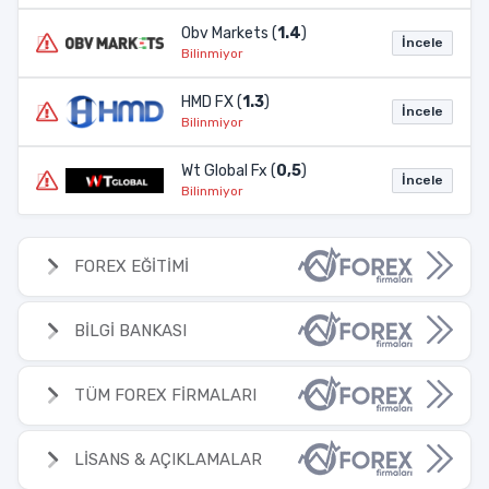
Obv Markets (
1.4
)
İncele
Bilinmiyor
HMD FX (
1.3
)
İncele
Bilinmiyor
Wt Global Fx (
0,5
)
İncele
Bilinmiyor
FOREX EĞİTİMİ
BİLGİ BANKASI
TÜM FOREX FİRMALARI
LİSANS & AÇIKLAMALAR