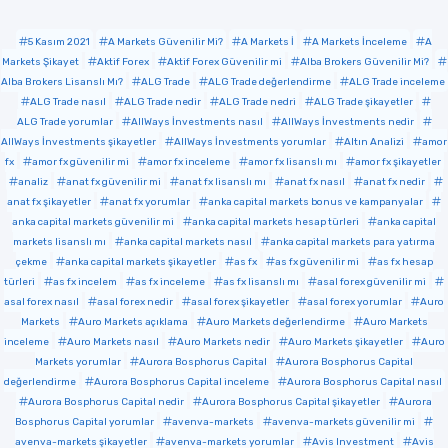
5 Kasım 2021
A Markets Güvenilir Mi?
A Markets İ
A Markets İnceleme
A
Markets Şikayet
Aktif Forex
Aktif Forex Güvenilir mi
Alba Brokers Güvenilir Mi?
Alba Brokers Lisanslı Mı?
ALG Trade
ALG Trade değerlendirme
ALG Trade inceleme
ALG Trade nasıl
ALG Trade nedir
ALG Trade nedri
ALG Trade şikayetler
ALG Trade yorumlar
AllWays İnvestments nasıl
AllWays İnvestments nedir
AllWays İnvestments şikayetler
AllWays İnvestments yorumlar
Altın Analizi
amor
fx
amor fx güvenilir mi
amor fx inceleme
amor fx lisanslı mı
amor fx şikayetler
analiz
anat fx güvenilir mi
anat fx lisanslı mı
anat fx nasıl
anat fx nedir
anat fx şikayetler
anat fx yorumlar
anka capital markets bonus ve kampanyalar
anka capital markets güvenilir mi
anka capital markets hesap türleri
anka capital
markets lisanslı mı
anka capital markets nasıl
anka capital markets para yatırma
çekme
anka capital markets şikayetler
as fx
as fx güvenilir mi
as fx hesap
türleri
as fx incelem
as fx inceleme
as fx lisanslı mı
asal forex güvenilir mi
asal forex nasıl
asal forex nedir
asal forex şikayetler
asal forex yorumlar
Auro
Markets
Auro Markets açıklama
Auro Markets değerlendirme
Auro Markets
inceleme
Auro Markets nasıl
Auro Markets nedir
Auro Markets şikayetler
Auro
Markets yorumlar
Aurora Bosphorus Capital
Aurora Bosphorus Capital
değerlendirme
Aurora Bosphorus Capital inceleme
Aurora Bosphorus Capital nasıl
Aurora Bosphorus Capital nedir
Aurora Bosphorus Capital şikayetler
Aurora
Bosphorus Capital yorumlar
avenva-markets
avenva-markets güvenilir mi
avenva-markets şikayetler
avenva-markets yorumlar
Avis Investment
Avis