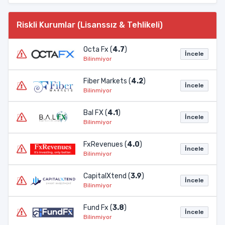
Riskli Kurumlar (Lisanssız & Tehlikeli)
Octa Fx (
4.7
)
İncele
Bilinmiyor
Fiber Markets (
4.2
)
İncele
Bilinmiyor
Bal FX (
4.1
)
İncele
Bilinmiyor
FxRevenues (
4.0
)
İncele
Bilinmiyor
CapitalXtend (
3.9
)
İncele
Bilinmiyor
Fund Fx (
3.8
)
İncele
Bilinmiyor