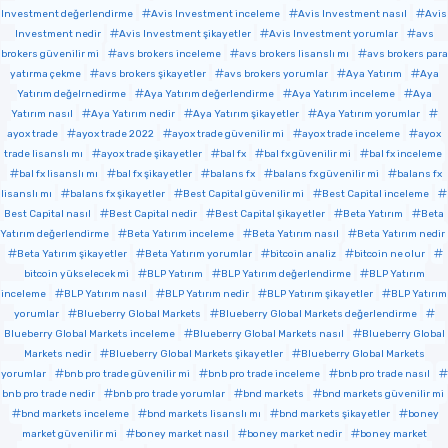
Investment değerlendirme
Avis Investment inceleme
Avis Investment nasıl
Avis
Investment nedir
Avis Investment şikayetler
Avis Investment yorumlar
avs
brokers güvenilir mi
avs brokers inceleme
avs brokers lisanslı mı
avs brokers para
yatırma çekme
avs brokers şikayetler
avs brokers yorumlar
Aya Yatırım
Aya
Yatırım değelrnedirme
Aya Yatırım değerlendirme
Aya Yatırım inceleme
Aya
Yatırım nasıl
Aya Yatırım nedir
Aya Yatırım şikayetler
Aya Yatırım yorumlar
ayox trade
ayox trade 2022
ayox trade güvenilir mi
ayox trade inceleme
ayox
trade lisanslı mı
ayox trade şikayetler
bal fx
bal fx güvenilir mi
bal fx inceleme
bal fx lisanslı mı
bal fx şikayetler
balans fx
balans fx güvenilir mi
balans fx
lisanslı mı
balans fx şikayetler
Best Capital güvenilir mi
Best Capital inceleme
Best Capital nasıl
Best Capital nedir
Best Capital şikayetler
Beta Yatırım
Beta
Yatırım değerlendirme
Beta Yatırım inceleme
Beta Yatırım nasıl
Beta Yatırım nedir
Beta Yatırım şikayetler
Beta Yatırım yorumlar
bitcoin analiz
bitcoin ne olur
bitcoin yükselecek mi
BLP Yatırım
BLP Yatırım değerlendirme
BLP Yatırım
inceleme
BLP Yatırım nasıl
BLP Yatırım nedir
BLP Yatırım şikayetler
BLP Yatırım
yorumlar
Blueberry Global Markets
Blueberry Global Markets değerlendirme
Blueberry Global Markets inceleme
Blueberry Global Markets nasıl
Blueberry Global
Markets nedir
Blueberry Global Markets şikayetler
Blueberry Global Markets
yorumlar
bnb pro trade güvenilir mi
bnb pro trade inceleme
bnb pro trade nasıl
bnb pro trade nedir
bnb pro trade yorumlar
bnd markets
bnd markets güvenilir mi
bnd markets inceleme
bnd markets lisanslı mı
bnd markets şikayetler
boney
market güvenilir mi
boney market nasıl
boney market nedir
boney market