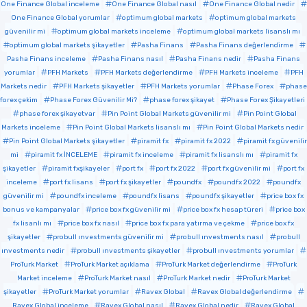
One Finance Global inceleme
One Finance Global nasıl
One Finance Global nedir
One Finance Global yorumlar
optimum global markets
optimum global markets
güvenilir mi
optimum global markets inceleme
optimum global markets lisanslı mı
optimum global markets şikayetler
Pasha Finans
Pasha Finans değerlendirme
Pasha Finans inceleme
Pasha Finans nasıl
Pasha Finans nedir
Pasha Finans
yorumlar
PFH Markets
PFH Markets değerlendirme
PFH Markets inceleme
PFH
Markets nedir
PFH Markets şikayetler
PFH Markets yorumlar
Phase Forex
phase
forex çekim
Phase Forex Güvenilir Mi?
phase forex şikayet
Phase Forex Şikayetleri
phase forex şikayetvar
Pin Point Global Markets güvenilir mi
Pin Point Global
Markets inceleme
Pin Point Global Markets lisanslı mı
Pin Point Global Markets nedir
Pin Point Global Markets şikayetler
piramit fx
piramit fx 2022
piramit fx güvenilir
mi
piramit fx İNCELEME
piramit fx inceleme
piramit fx lisanslı mı
piramit fx
şikayetler
piramit fxşikayeler
port fx
port fx 2022
port fx güvenilir mi
port fx
inceleme
port fx lisans
port fx şikayetler
poundfx
poundfx 2022
poundfx
güvenilir mi
poundfx inceleme
poundfx lisans
poundfx şikayetler
price box fx
bonus ve kampanyalar
price box fx güvenilir mi
price box fx hesap türeri
price box
fx lisanlı mı
price box fx nasıl
price box fx para yatırma ve çekme
price box fx
şikayetler
probull ınvestments güvenilir mi
probull ınvestments nasıl
probull
ınvestments nedir
probull ınvestments şikayetler
probull ınvestments yorumlar
ProTurk Market
ProTurk Market açıklama
ProTurk Market değerlendirme
ProTurk
Market inceleme
ProTurk Market nasıl
ProTurk Market nedir
ProTurk Market
şikayetler
ProTurk Market yorumlar
Ravex Global
Ravex Global değerlendirme
Ravex Global inceleme
Ravex Global nasıl
Ravex Global nedir
Ravex Global