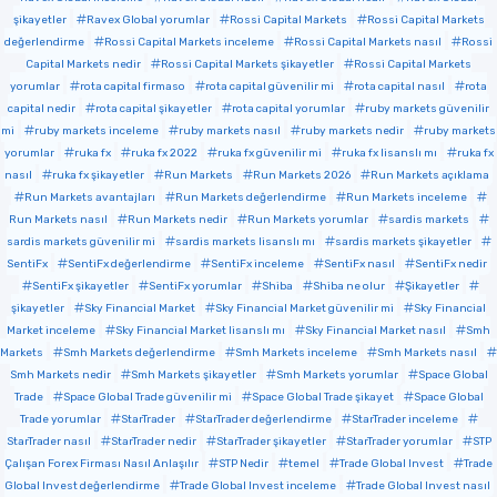
şikayetler
Ravex Global yorumlar
Rossi Capital Markets
Rossi Capital Markets
değerlendirme
Rossi Capital Markets inceleme
Rossi Capital Markets nasıl
Rossi
Capital Markets nedir
Rossi Capital Markets şikayetler
Rossi Capital Markets
yorumlar
rota capital firmaso
rota capital güvenilir mi
rota capital nasıl
rota
capital nedir
rota capital şikayetler
rota capital yorumlar
ruby markets güvenilir
mi
ruby markets inceleme
ruby markets nasıl
ruby markets nedir
ruby markets
yorumlar
ruka fx
ruka fx 2022
ruka fx güvenilir mi
ruka fx lisanslı mı
ruka fx
nasıl
ruka fx şikayetler
Run Markets
Run Markets 2026
Run Markets açıklama
Run Markets avantajları
Run Markets değerlendirme
Run Markets inceleme
Run Markets nasıl
Run Markets nedir
Run Markets yorumlar
sardis markets
sardis markets güvenilir mi
sardis markets lisanslı mı
sardis markets şikayetler
SentiFx
SentiFx değerlendirme
SentiFx inceleme
SentiFx nasıl
SentiFx nedir
SentiFx şikayetler
SentiFx yorumlar
Shiba
Shiba ne olur
Şikayetler
şikayetler
Sky Financial Market
Sky Financial Market güvenilir mi
Sky Financial
Market inceleme
Sky Financial Market lisanslı mı
Sky Financial Market nasıl
Smh
Markets
Smh Markets değerlendirme
Smh Markets inceleme
Smh Markets nasıl
Smh Markets nedir
Smh Markets şikayetler
Smh Markets yorumlar
Space Global
Trade
Space Global Trade güvenilir mi
Space Global Trade şikayet
Space Global
Trade yorumlar
StarTrader
StarTrader değerlendirme
StarTrader inceleme
StarTrader nasıl
StarTrader nedir
StarTrader şikayetler
StarTrader yorumlar
STP
Çalışan Forex Firması Nasıl Anlaşılır
STP Nedir
temel
Trade Global Invest
Trade
Global Invest değerlendirme
Trade Global Invest inceleme
Trade Global Invest nasıl