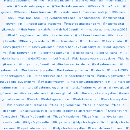
Markets değerlendirme
Grn Markets inceleme
Grn Markets nasıl
Grn Markets
nedir
Grn Markets şikayetler
Grn Markets yorumlar
Güncel Shiba Analizi
güveni
Güvenilir forex firmaları
Güvenilir Forex Firması nasıl anlaşılır
Güvenilir
Forex Firması Nasıl Seçili
güvenli forex firması
hedef capital
hedef capital
güvenilir mi
hedef capital inceleme
hedef capital lisanslı mı
hedef capital
şikayetler
Hızlı Forex
Hızlı Fx
Hızlı Fx Güvenilir Mi
hot forex
hot forex 2022
hot forex güvenilir mi
hot forex inceleme
hot forex lisanslı mı
hot forex
şikayetler
Hun fx güvenilir mi
Hun fx inceleme
Hun fx nasıl
Hun fx nedir
Hun fx şikayetler
Hun fx yorumlar
idol fx bonus ve kampanyalar
İdol FX güvenilir
mi
idol fx güvenilir mi
idol fx hesap türleri
idol fx lisans
İdol FX lisanslı m
idol fx lisanslı mı
İdol FX Nasıl
idol fx nasıl
idol fx para yatırma ve çekme
idol fx
şikayetler
ind yatırım güvenilir mi
ind yatırım inceleme
ind yatırım nasıl
ind
yatırım nedir
ind yatırım şikayetler
ind yatırım yorumlar
index fx
index fx 2022
index fx güvenilir mi
index fx inceleme
index fx lisanslı mı
index fx şikayetler
inova global güvenilir mi
interaktif yatırım
interaktif yatırım güvenilir mi
interaktif
yatırım nasıl
interaktif yatırım şikayetler
interaktif yatırım yorumlar
ınova global
güvenilir mi
ınova global nasıl
ınova global nedir
ınova global şikayetler
ınova
global yorumlar
kale fx
kale fx güvenilir mi
kale fx lisnslı mı
kale fx şikayetler
kale fxinceleme
Klas FX
Klas FX güvenilir mi
Klas FX inceleme
Klas FX
lisanslımı
Klas FX şikayetler
Kripto ile ödeme alan forex firmaları
Kripto Yatırım
Tavsiyeleri
lidya fx güvenilir mi
lidya fx inceleme
lidya fx naıl
lidya fx nasıl
lidya fx nedir
lidya fx şikayetler
lidya trade
lidya trade güvenilir mi
lidya trade
inceleme
lidya trade lisanslı mı
lidya trade şikayetler
Lisanslı Forex Firmaası