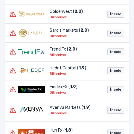
Goldenvest (
2.0
)
İncele
Bilinmiyor
Sardis Markets (
2.0
)
İncele
Bilinmiyor
Trend Fx (
2.0
)
İncele
Bilinmiyor
Hedef Capital (
1.9
)
İncele
Bilinmiyor
FindexFX (
1.9
)
İncele
Bilinmiyor
Avenva Markets (
1.9
)
İncele
Bilinmiyor
Hun Fx (
1.8
)
İncele