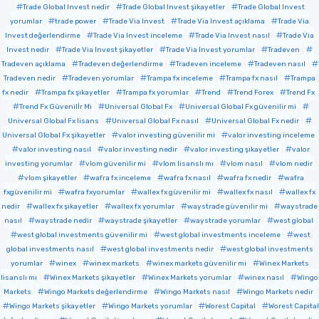
Trade Global Invest nedir
Trade Global Invest şikayetler
Trade Global Invest
yorumlar
trade power
Trade Via Invest
Trade Via Invest açıklama
Trade Via
Invest değerlendirme
Trade Via Invest inceleme
Trade Via Invest nasıl
Trade Via
Invest nedir
Trade Via Invest şikayetler
Trade Via Invest yorumlar
Tradeven
Tradeven açıklama
Tradeven değerlendirme
Tradeven inceleme
Tradeven nasıl
Tradeven nedir
Tradeven yorumlar
Trampa fx inceleme
Trampa fx nasıl
Trampa
fx nedir
Trampa fx şikayetler
Trampa fx yorumlar
Trend
Trend Forex
Trend Fx
Trend Fx Güvenilİr Mi
Universal Global Fx
Universal Global Fx güvenilir mi
Universal Global Fx lisans
Universal Global Fx nasıl
Universal Global Fx nedir
Universal Global Fx şikayetler
valor investing güvenilir mi
valor investing inceleme
valor investing nasıl
valor investing nedir
valor investing şikayetler
valor
investing yorumlar
vlom güvenilir mi
vlom lisanslı mı
vlom nasıl
vlom nedir
vlom şikayetler
wafra fx inceleme
wafra fx nasıl
wafra fx nedir
wafra
fxgüvenilir mi
wafra fxyorumlar
wallex fx güvenilir mi
wallex fx nasıl
wallex fx
nedir
wallex fx şikayetler
wallex fx yorumlar
waystrade güvenilir mi
waystrade
nasıl
waystrade nedir
waystrade şikayetler
waystrade yorumlar
west global
west global investments güvenilir mi
west global investments inceleme
west
global investments nasıl
west global investments nedir
west global investments
yorumlar
winex
winex markets
winex markets güvenilir mi
Winex Markets
lisanslı mı
Winex Markets şikayetler
Winex Markets yorumlar
winex nasıl
Wingo
Markets
Wingo Markets değerlendirme
Wingo Markets nasıl
Wingo Markets nedir
Wingo Markets şikayetler
Wingo Markets yorumlar
Worest Capital
Worest Capital