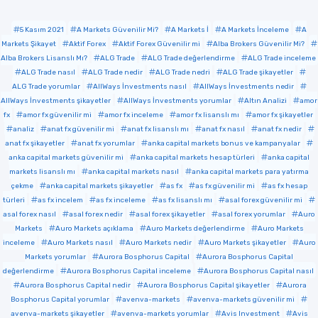
5 Kasım 2021
A Markets Güvenilir Mi?
A Markets İ
A Markets İnceleme
A
Markets Şikayet
Aktif Forex
Aktif Forex Güvenilir mi
Alba Brokers Güvenilir Mi?
Alba Brokers Lisanslı Mı?
ALG Trade
ALG Trade değerlendirme
ALG Trade inceleme
ALG Trade nasıl
ALG Trade nedir
ALG Trade nedri
ALG Trade şikayetler
ALG Trade yorumlar
AllWays İnvestments nasıl
AllWays İnvestments nedir
AllWays İnvestments şikayetler
AllWays İnvestments yorumlar
Altın Analizi
amor
fx
amor fx güvenilir mi
amor fx inceleme
amor fx lisanslı mı
amor fx şikayetler
analiz
anat fx güvenilir mi
anat fx lisanslı mı
anat fx nasıl
anat fx nedir
anat fx şikayetler
anat fx yorumlar
anka capital markets bonus ve kampanyalar
anka capital markets güvenilir mi
anka capital markets hesap türleri
anka capital
markets lisanslı mı
anka capital markets nasıl
anka capital markets para yatırma
çekme
anka capital markets şikayetler
as fx
as fx güvenilir mi
as fx hesap
türleri
as fx incelem
as fx inceleme
as fx lisanslı mı
asal forex güvenilir mi
asal forex nasıl
asal forex nedir
asal forex şikayetler
asal forex yorumlar
Auro
Markets
Auro Markets açıklama
Auro Markets değerlendirme
Auro Markets
inceleme
Auro Markets nasıl
Auro Markets nedir
Auro Markets şikayetler
Auro
Markets yorumlar
Aurora Bosphorus Capital
Aurora Bosphorus Capital
değerlendirme
Aurora Bosphorus Capital inceleme
Aurora Bosphorus Capital nasıl
Aurora Bosphorus Capital nedir
Aurora Bosphorus Capital şikayetler
Aurora
Bosphorus Capital yorumlar
avenva-markets
avenva-markets güvenilir mi
avenva-markets şikayetler
avenva-markets yorumlar
Avis Investment
Avis