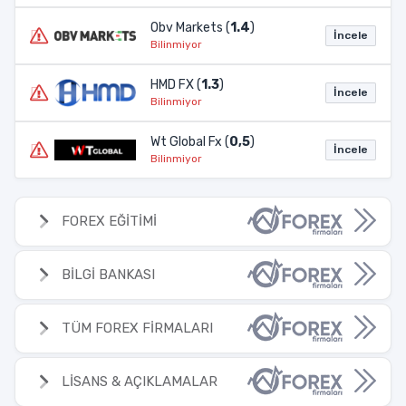
Obv Markets (
1.4
)
İncele
Bilinmiyor
HMD FX (
1.3
)
İncele
Bilinmiyor
Wt Global Fx (
0,5
)
İncele
Bilinmiyor
FOREX EĞİTİMİ
BİLGİ BANKASI
TÜM FOREX FİRMALARI
LİSANS & AÇIKLAMALAR