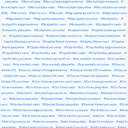
şikayetler
BorsaCepte
BorsaCepte değerlendirme
BorsaCepte inceleme
BorsaCepte nasıl
BorsaCepte nedir
BorsaCepte şikayetler
BorsaCepte yorumlar
btc
btc analiz
btc ne olur
btcusdt
btg capital güvenilir mi
btg capital nasıl
btg capital nedir
btg capital şikayetler
btg capital yorumlar
Bullprofits
Bullprofits değerlendirme
Bullprofits nasıl
Bullprofits ndir
Bullprofits nedir
Bullprofits şikayetler
Bullprofits yorumlar
capital trader
capital trader güvenilir
mi
capital trader inceleme
capital trader lisanslı mı
capital trader şikayetler
Capital Xtend güvenilir mi
Capital Xtend inceleme
Capital Xtend nasıl
Capital
Xtend şikayetler
Capital Xtend yorumlar
Cep Portföy
Cep Portföy değerlendirme
Cep Portföy nasıl
Cep Portföy ndir
Cep Portföy nedir
Cep Portföy şikayetler
Cep Portföy yorumlar
cio markets güvenilir mi
cio markets inceleme
cio markets
nasıl
cio markets nedir
cio markets şikayetler
cio markets yorumlar
Classic
Global LTD
Classic Global LTD değerlendirme
Classic Global LTD inceleme
Classic
Global LTD nasıl
Classic Global LTD nedir
Classic Global LTD şikayetler
Classic
Global LTD yorumlar
Coin ile forex yatırımı nasıl yapılır
Crs Forex güvenilir mi
Crs
Forex inceleme
Crs Forex nasıl
Crs Forex nedir
Crs Forex şikayetler
Crs Forex
yorumlar
destek fx
destek fx güvenilir mi
destek fx inceleme
destek fx lisanslı
mı
destek fx şikayetler
Destek Global
Destek Global inceleme
Destek Global
nasıl
Destek Global nedir
Destek Global şikayetler
Destek Global yorumlar
Dnb
Yatırım
Dnb Yatırım değerlendirme
Dnb Yatırım inceleme
Dnb Yatırım nasıl
Dnb
Yatırım nedir
Dnb Yatırım şikayetler
Dnb Yatırım yorumlar
efor fx
efor fx 2022
efor fx güvenilir mi
efor fx inceleme
efor fx şikayetler
ekol fx inceleme
ekol fx
şikayetleri
elite trade güvenilir mi
elite trade lisanslı mı
elite trade nasıl
elite