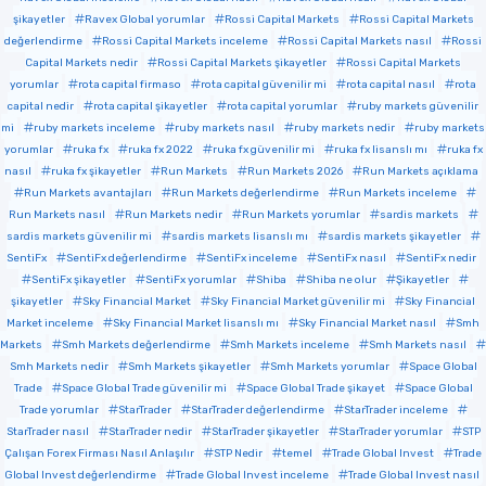
şikayetler
Ravex Global yorumlar
Rossi Capital Markets
Rossi Capital Markets
değerlendirme
Rossi Capital Markets inceleme
Rossi Capital Markets nasıl
Rossi
Capital Markets nedir
Rossi Capital Markets şikayetler
Rossi Capital Markets
yorumlar
rota capital firmaso
rota capital güvenilir mi
rota capital nasıl
rota
capital nedir
rota capital şikayetler
rota capital yorumlar
ruby markets güvenilir
mi
ruby markets inceleme
ruby markets nasıl
ruby markets nedir
ruby markets
yorumlar
ruka fx
ruka fx 2022
ruka fx güvenilir mi
ruka fx lisanslı mı
ruka fx
nasıl
ruka fx şikayetler
Run Markets
Run Markets 2026
Run Markets açıklama
Run Markets avantajları
Run Markets değerlendirme
Run Markets inceleme
Run Markets nasıl
Run Markets nedir
Run Markets yorumlar
sardis markets
sardis markets güvenilir mi
sardis markets lisanslı mı
sardis markets şikayetler
SentiFx
SentiFx değerlendirme
SentiFx inceleme
SentiFx nasıl
SentiFx nedir
SentiFx şikayetler
SentiFx yorumlar
Shiba
Shiba ne olur
Şikayetler
şikayetler
Sky Financial Market
Sky Financial Market güvenilir mi
Sky Financial
Market inceleme
Sky Financial Market lisanslı mı
Sky Financial Market nasıl
Smh
Markets
Smh Markets değerlendirme
Smh Markets inceleme
Smh Markets nasıl
Smh Markets nedir
Smh Markets şikayetler
Smh Markets yorumlar
Space Global
Trade
Space Global Trade güvenilir mi
Space Global Trade şikayet
Space Global
Trade yorumlar
StarTrader
StarTrader değerlendirme
StarTrader inceleme
StarTrader nasıl
StarTrader nedir
StarTrader şikayetler
StarTrader yorumlar
STP
Çalışan Forex Firması Nasıl Anlaşılır
STP Nedir
temel
Trade Global Invest
Trade
Global Invest değerlendirme
Trade Global Invest inceleme
Trade Global Invest nasıl