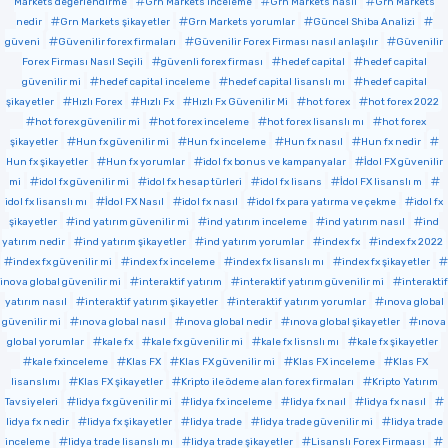
Markets değerlendirme
Grn Markets inceleme
Grn Markets nasıl
Grn Markets
nedir
Grn Markets şikayetler
Grn Markets yorumlar
Güncel Shiba Analizi
güveni
Güvenilir forex firmaları
Güvenilir Forex Firması nasıl anlaşılır
Güvenilir
Forex Firması Nasıl Seçili
güvenli forex firması
hedef capital
hedef capital
güvenilir mi
hedef capital inceleme
hedef capital lisanslı mı
hedef capital
şikayetler
Hızlı Forex
Hızlı Fx
Hızlı Fx Güvenilir Mi
hot forex
hot forex 2022
hot forex güvenilir mi
hot forex inceleme
hot forex lisanslı mı
hot forex
şikayetler
Hun fx güvenilir mi
Hun fx inceleme
Hun fx nasıl
Hun fx nedir
Hun fx şikayetler
Hun fx yorumlar
idol fx bonus ve kampanyalar
İdol FX güvenilir
mi
idol fx güvenilir mi
idol fx hesap türleri
idol fx lisans
İdol FX lisanslı m
idol fx lisanslı mı
İdol FX Nasıl
idol fx nasıl
idol fx para yatırma ve çekme
idol fx
şikayetler
ind yatırım güvenilir mi
ind yatırım inceleme
ind yatırım nasıl
ind
yatırım nedir
ind yatırım şikayetler
ind yatırım yorumlar
index fx
index fx 2022
index fx güvenilir mi
index fx inceleme
index fx lisanslı mı
index fx şikayetler
inova global güvenilir mi
interaktif yatırım
interaktif yatırım güvenilir mi
interaktif
yatırım nasıl
interaktif yatırım şikayetler
interaktif yatırım yorumlar
ınova global
güvenilir mi
ınova global nasıl
ınova global nedir
ınova global şikayetler
ınova
global yorumlar
kale fx
kale fx güvenilir mi
kale fx lisnslı mı
kale fx şikayetler
kale fxinceleme
Klas FX
Klas FX güvenilir mi
Klas FX inceleme
Klas FX
lisanslımı
Klas FX şikayetler
Kripto ile ödeme alan forex firmaları
Kripto Yatırım
Tavsiyeleri
lidya fx güvenilir mi
lidya fx inceleme
lidya fx naıl
lidya fx nasıl
lidya fx nedir
lidya fx şikayetler
lidya trade
lidya trade güvenilir mi
lidya trade
inceleme
lidya trade lisanslı mı
lidya trade şikayetler
Lisanslı Forex Firmaası