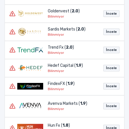
Goldenvest (
2.0
)
İncele
Bilinmiyor
Sardis Markets (
2.0
)
İncele
Bilinmiyor
Trend Fx (
2.0
)
İncele
Bilinmiyor
Hedef Capital (
1.9
)
İncele
Bilinmiyor
FindexFX (
1.9
)
İncele
Bilinmiyor
Avenva Markets (
1.9
)
İncele
Bilinmiyor
Hun Fx (
1.8
)
İncele