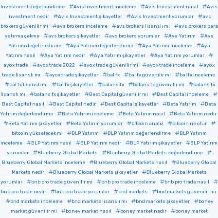
Investment değerlendirme
Avis Investment inceleme
Avis Investment nasıl
Avis
Investment nedir
Avis Investment şikayetler
Avis Investment yorumlar
avs
brokers güvenilir mi
avs brokers inceleme
avs brokers lisanslı mı
avs brokers para
yatırma çekme
avs brokers şikayetler
avs brokers yorumlar
Aya Yatırım
Aya
Yatırım değelrnedirme
Aya Yatırım değerlendirme
Aya Yatırım inceleme
Aya
Yatırım nasıl
Aya Yatırım nedir
Aya Yatırım şikayetler
Aya Yatırım yorumlar
ayox trade
ayox trade 2022
ayox trade güvenilir mi
ayox trade inceleme
ayox
trade lisanslı mı
ayox trade şikayetler
bal fx
bal fx güvenilir mi
bal fx inceleme
bal fx lisanslı mı
bal fx şikayetler
balans fx
balans fx güvenilir mi
balans fx
lisanslı mı
balans fx şikayetler
Best Capital güvenilir mi
Best Capital inceleme
Best Capital nasıl
Best Capital nedir
Best Capital şikayetler
Beta Yatırım
Beta
Yatırım değerlendirme
Beta Yatırım inceleme
Beta Yatırım nasıl
Beta Yatırım nedir
Beta Yatırım şikayetler
Beta Yatırım yorumlar
bitcoin analiz
bitcoin ne olur
bitcoin yükselecek mi
BLP Yatırım
BLP Yatırım değerlendirme
BLP Yatırım
inceleme
BLP Yatırım nasıl
BLP Yatırım nedir
BLP Yatırım şikayetler
BLP Yatırım
yorumlar
Blueberry Global Markets
Blueberry Global Markets değerlendirme
Blueberry Global Markets inceleme
Blueberry Global Markets nasıl
Blueberry Global
Markets nedir
Blueberry Global Markets şikayetler
Blueberry Global Markets
yorumlar
bnb pro trade güvenilir mi
bnb pro trade inceleme
bnb pro trade nasıl
bnb pro trade nedir
bnb pro trade yorumlar
bnd markets
bnd markets güvenilir mi
bnd markets inceleme
bnd markets lisanslı mı
bnd markets şikayetler
boney
market güvenilir mi
boney market nasıl
boney market nedir
boney market