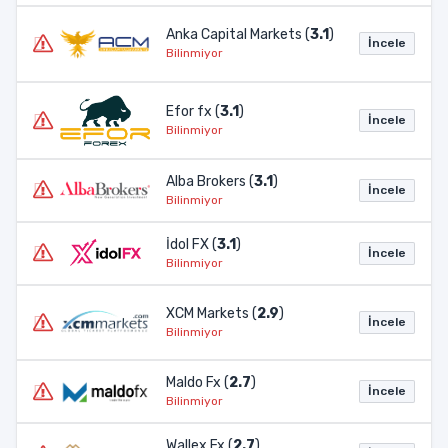
Anka Capital Markets (
3.1
)
İncele
Bilinmiyor
Efor fx (
3.1
)
İncele
Bilinmiyor
Alba Brokers (
3.1
)
İncele
Bilinmiyor
İdol FX (
3.1
)
İncele
Bilinmiyor
XCM Markets (
2.9
)
İncele
Bilinmiyor
Maldo Fx (
2.7
)
İncele
Bilinmiyor
Wallex Fx (
2.7
)