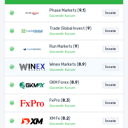
Phase Markets (
9.1
)
İncele
Güvenilir Kurum
Trade Global Invest (
9
)
İncele
Güvenilir Kurum
Run Markets (
9
)
İncele
Güvenilir Kurum
Winex Markets (
8.9
)
İncele
Güvenilir Kurum
GKM Forex (
8.9
)
İncele
Güvenilir Kurum
FxPro (
8.3
)
İncele
Güvenilir Kurum
XM Fx (
8.2
)
İncele
Güvenilir Kurum