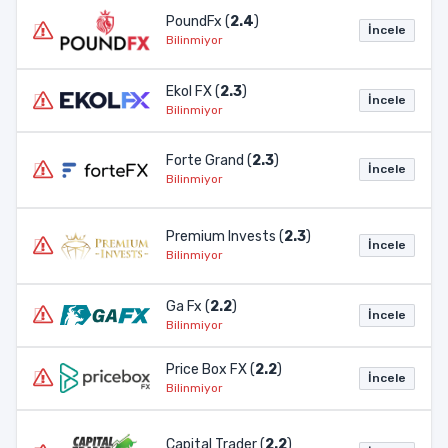
PoundFx (
2.4
)
İncele
Bilinmiyor
Ekol FX (
2.3
)
İncele
Bilinmiyor
Forte Grand (
2.3
)
İncele
Bilinmiyor
Premium Invests (
2.3
)
İncele
Bilinmiyor
Ga Fx (
2.2
)
İncele
Bilinmiyor
Price Box FX (
2.2
)
İncele
Bilinmiyor
Capital Trader (
2.2
)