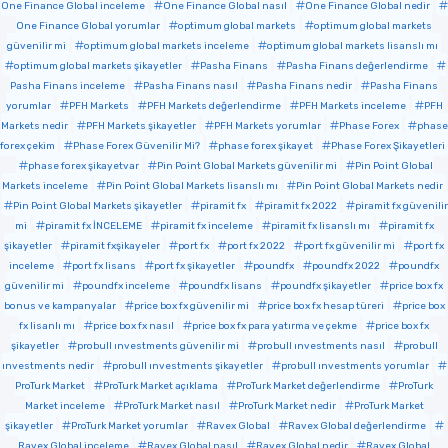
One Finance Global inceleme
One Finance Global nasıl
One Finance Global nedir
One Finance Global yorumlar
optimum global markets
optimum global markets
güvenilir mi
optimum global markets inceleme
optimum global markets lisanslı mı
optimum global markets şikayetler
Pasha Finans
Pasha Finans değerlendirme
Pasha Finans inceleme
Pasha Finans nasıl
Pasha Finans nedir
Pasha Finans
yorumlar
PFH Markets
PFH Markets değerlendirme
PFH Markets inceleme
PFH
Markets nedir
PFH Markets şikayetler
PFH Markets yorumlar
Phase Forex
phase
forex çekim
Phase Forex Güvenilir Mi?
phase forex şikayet
Phase Forex Şikayetleri
phase forex şikayetvar
Pin Point Global Markets güvenilir mi
Pin Point Global
Markets inceleme
Pin Point Global Markets lisanslı mı
Pin Point Global Markets nedir
Pin Point Global Markets şikayetler
piramit fx
piramit fx 2022
piramit fx güvenilir
mi
piramit fx İNCELEME
piramit fx inceleme
piramit fx lisanslı mı
piramit fx
şikayetler
piramit fxşikayeler
port fx
port fx 2022
port fx güvenilir mi
port fx
inceleme
port fx lisans
port fx şikayetler
poundfx
poundfx 2022
poundfx
güvenilir mi
poundfx inceleme
poundfx lisans
poundfx şikayetler
price box fx
bonus ve kampanyalar
price box fx güvenilir mi
price box fx hesap türeri
price box
fx lisanlı mı
price box fx nasıl
price box fx para yatırma ve çekme
price box fx
şikayetler
probull ınvestments güvenilir mi
probull ınvestments nasıl
probull
ınvestments nedir
probull ınvestments şikayetler
probull ınvestments yorumlar
ProTurk Market
ProTurk Market açıklama
ProTurk Market değerlendirme
ProTurk
Market inceleme
ProTurk Market nasıl
ProTurk Market nedir
ProTurk Market
şikayetler
ProTurk Market yorumlar
Ravex Global
Ravex Global değerlendirme
Ravex Global inceleme
Ravex Global nasıl
Ravex Global nedir
Ravex Global