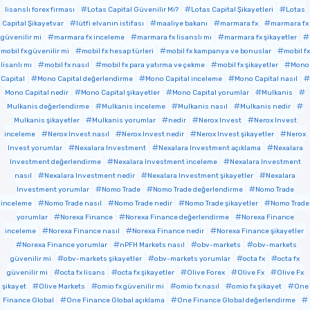
lisanslı forex firması
Lotas Capital Güvenilir Mi?
Lotas Capital Şikayetleri
Lotas
Capital Şikayetvar
lütfi elvanın istifası
maaliye bakanı
marmara fx
marmara fx
güvenilir mi
marmara fx inceleme
marmara fx lisanslı mı
marmara fx şikayetler
mobil fx güvenilir mi
mobil fx hesap türleri
mobil fx kampanya ve bonuslar
mobil fx
lisanlı mı
mobil fx nasıl
mobil fx para yatırma ve çekme
mobil fx şikayetler
Mono
Capital
Mono Capital değerlendirme
Mono Capital inceleme
Mono Capital nasıl
Mono Capital nedir
Mono Capital şikayetler
Mono Capital yorumlar
Mulkanis
Mulkanis değerlendirme
Mulkanis inceleme
Mulkanis nasıl
Mulkanis nedir
Mulkanis şikayetler
Mulkanis yorumlar
nedir
Nerox Invest
Nerox Invest
inceleme
Nerox Invest nasıl
Nerox Invest nedir
Nerox Invest şikayetler
Nerox
Invest yorumlar
Nexalara Investment
Nexalara Investment açıklama
Nexalara
Investment değerlendirme
Nexalara Investment inceleme
Nexalara Investment
nasıl
Nexalara Investment nedir
Nexalara Investment şikayetler
Nexalara
Investment yorumlar
Nomo Trade
Nomo Trade değerlendirme
Nomo Trade
inceleme
Nomo Trade nasıl
Nomo Trade nedir
Nomo Trade şikayetler
Nomo Trade
yorumlar
Norexa Finance
Norexa Finance değerlendirme
Norexa Finance
inceleme
Norexa Finance nasıl
Norexa Finance nedir
Norexa Finance şikayetler
Norexa Finance yorumlar
nPFH Markets nasıl
obv-markets
obv-markets
güvenilir mi
obv-markets şikayetler
obv-markets yorumlar
octa fx
octa fx
güvenilir mi
octa fx lisans
octa fx şikayetler
Olive Forex
Olive Fx
Olive Fx
şikayet
Olive Markets
omio fx güvenilir mi
omio fx nasıl
omio fx şikayet
One
Finance Global
One Finance Global açıklama
One Finance Global değerlendirme