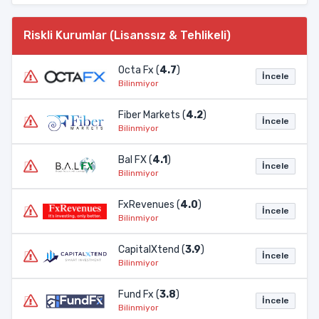
Riskli Kurumlar (Lisanssız & Tehlikeli)
Octa Fx (
4.7
)
İncele
Bilinmiyor
Fiber Markets (
4.2
)
İncele
Bilinmiyor
Bal FX (
4.1
)
İncele
Bilinmiyor
FxRevenues (
4.0
)
İncele
Bilinmiyor
CapitalXtend (
3.9
)
İncele
Bilinmiyor
Fund Fx (
3.8
)
İncele
Bilinmiyor