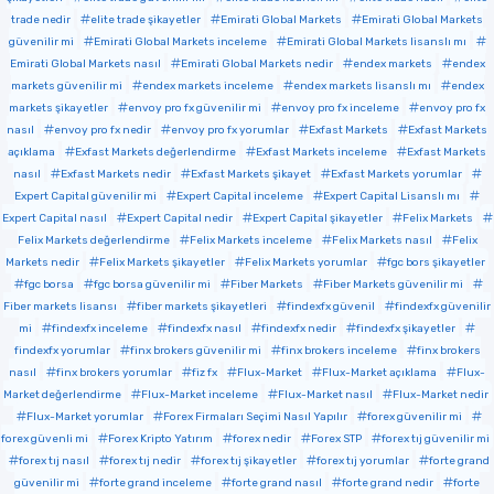
trade nedir
elite trade şikayetler
Emirati Global Markets
Emirati Global Markets
güvenilir mi
Emirati Global Markets inceleme
Emirati Global Markets lisanslı mı
Emirati Global Markets nasıl
Emirati Global Markets nedir
endex markets
endex
markets güvenilir mi
endex markets inceleme
endex markets lisanslı mı
endex
markets şikayetler
envoy pro fx güvenilir mi
envoy pro fx inceleme
envoy pro fx
nasıl
envoy pro fx nedir
envoy pro fx yorumlar
Exfast Markets
Exfast Markets
açıklama
Exfast Markets değerlendirme
Exfast Markets inceleme
Exfast Markets
nasıl
Exfast Markets nedir
Exfast Markets şikayet
Exfast Markets yorumlar
Expert Capital güvenilir mi
Expert Capital inceleme
Expert Capital Lisanslı mı
Expert Capital nasıl
Expert Capital nedir
Expert Capital şikayetler
Felix Markets
Felix Markets değerlendirme
Felix Markets inceleme
Felix Markets nasıl
Felix
Markets nedir
Felix Markets şikayetler
Felix Markets yorumlar
fgc bors şikayetler
fgc borsa
fgc borsa güvenilir mi
Fiber Markets
Fiber Markets güvenilir mi
Fiber markets lisansı
fiber markets şikayetleri
findexfx güvenil
findexfx güvenilir
mi
findexfx inceleme
findexfx nasıl
findexfx nedir
findexfx şikayetler
findexfx yorumlar
finx brokers güvenilir mi
finx brokers inceleme
finx brokers
nasıl
finx brokers yorumlar
fiz fx
Flux-Market
Flux-Market açıklama
Flux-
Market değerlendirme
Flux-Market inceleme
Flux-Market nasıl
Flux-Market nedir
Flux-Market yorumlar
Forex Firmaları Seçimi Nasıl Yapılır
forex güvenilir mi
forex güvenli mi
Forex Kripto Yatırım
forex nedir
Forex STP
forex tıj güvenilir mi
forex tıj nasıl
forex tıj nedir
forex tıj şikayetler
forex tıj yorumlar
forte grand
güvenilir mi
forte grand inceleme
forte grand nasıl
forte grand nedir
forte