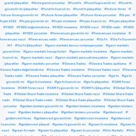
grand şikayetler
forte grand yorumlar
fund fx
fund fx güvenilir mi
fund fx
güvenilir mi şikayetler
fund fx lisanslı mı
fund fx şikayetler
future-forex
future-forex güvenilir mi
future-forex şikayetler
future-forex yorumlar
fx pro
fx pro 2022
fx pro güvenilir mi
fx pro inceleme
fx pro lisanslı mı
fx pro şikayetler
FXDD
FXDD değerlendirme
FXDD inceleme
FXDD nasıl
FXDD nedir
FXDD
şikayetler
FXDD yorumlar
fxrevenues güvenilir mi
fxrevenues inceleme
fxrevenues nasıl
fxrevenues nedir
fxrevenues yorumlar
Ga Fx
Ga Fx Güvenilir
Mi?
Ga Fx Şikayetleri
gann markets bonus ve kampanyalar
gann markets
güvenilirmi
gann markets hesap türleri
gann markets inceleme
gann markets
lisanslı mı
gann markets nasıl
gann markets para yatırma çekme
gann markets
şikayetler
gann markets yorumlar
Gesera Trades
Gesera Trades açıklama
Gesera Trades değerlendirme
Gesera Trades inceleme
Gesera Trades nasıl
Gesera
Trades nedir
Gesera Trades şikayetler
Gesera Trades yorumlar
giz fx
giz fx
güvenilir mi
giz fx inceleme
giz fx lisanslı mı
giz fx şikayetler
GKM Forex
İnceleme
GKM Forex nasıl
GKM Fx güvenilir mi
GKM Fx Şikayetler
Global Share
Trade
Global Share Trade inceleme
Global Share Trade nasıl
Global Share Trade
nedir
Global Share Trade nredir
Global Share Trade şikayetler
Global Share Trade
yorumlar
golden brokers güvenilir mi
golden brokers inceleme
golden brokers
nasıl
golden brokers şikayetler
golden brokers yorumlar
goldenvest
goldenvest forex
goldenvest güvenilirmi
goldenvest inceleme
goldenvest
lisanslımı
goldenvest şikayet
green fx güvenilir mi
green fx inceleme
green fx
nasıl
green fx nedir
green fx şikayetler
green fx yorumlar
Grn Markets
Grn