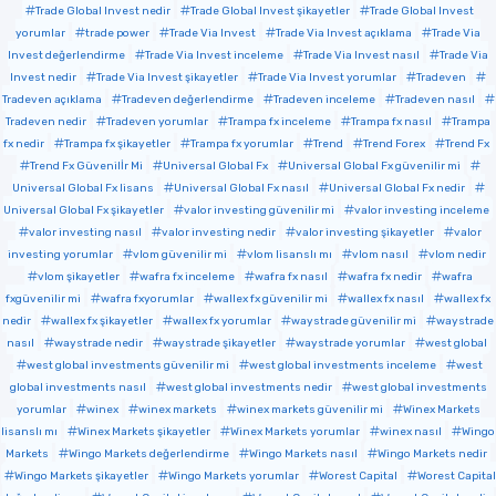
Trade Global Invest nedir
Trade Global Invest şikayetler
Trade Global Invest
yorumlar
trade power
Trade Via Invest
Trade Via Invest açıklama
Trade Via
Invest değerlendirme
Trade Via Invest inceleme
Trade Via Invest nasıl
Trade Via
Invest nedir
Trade Via Invest şikayetler
Trade Via Invest yorumlar
Tradeven
Tradeven açıklama
Tradeven değerlendirme
Tradeven inceleme
Tradeven nasıl
Tradeven nedir
Tradeven yorumlar
Trampa fx inceleme
Trampa fx nasıl
Trampa
fx nedir
Trampa fx şikayetler
Trampa fx yorumlar
Trend
Trend Forex
Trend Fx
Trend Fx Güvenilİr Mi
Universal Global Fx
Universal Global Fx güvenilir mi
Universal Global Fx lisans
Universal Global Fx nasıl
Universal Global Fx nedir
Universal Global Fx şikayetler
valor investing güvenilir mi
valor investing inceleme
valor investing nasıl
valor investing nedir
valor investing şikayetler
valor
investing yorumlar
vlom güvenilir mi
vlom lisanslı mı
vlom nasıl
vlom nedir
vlom şikayetler
wafra fx inceleme
wafra fx nasıl
wafra fx nedir
wafra
fxgüvenilir mi
wafra fxyorumlar
wallex fx güvenilir mi
wallex fx nasıl
wallex fx
nedir
wallex fx şikayetler
wallex fx yorumlar
waystrade güvenilir mi
waystrade
nasıl
waystrade nedir
waystrade şikayetler
waystrade yorumlar
west global
west global investments güvenilir mi
west global investments inceleme
west
global investments nasıl
west global investments nedir
west global investments
yorumlar
winex
winex markets
winex markets güvenilir mi
Winex Markets
lisanslı mı
Winex Markets şikayetler
Winex Markets yorumlar
winex nasıl
Wingo
Markets
Wingo Markets değerlendirme
Wingo Markets nasıl
Wingo Markets nedir
Wingo Markets şikayetler
Wingo Markets yorumlar
Worest Capital
Worest Capital