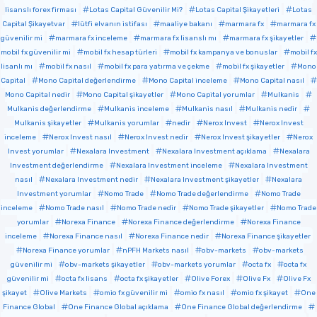
lisanslı forex firması
Lotas Capital Güvenilir Mi?
Lotas Capital Şikayetleri
Lotas
Capital Şikayetvar
lütfi elvanın istifası
maaliye bakanı
marmara fx
marmara fx
güvenilir mi
marmara fx inceleme
marmara fx lisanslı mı
marmara fx şikayetler
mobil fx güvenilir mi
mobil fx hesap türleri
mobil fx kampanya ve bonuslar
mobil fx
lisanlı mı
mobil fx nasıl
mobil fx para yatırma ve çekme
mobil fx şikayetler
Mono
Capital
Mono Capital değerlendirme
Mono Capital inceleme
Mono Capital nasıl
Mono Capital nedir
Mono Capital şikayetler
Mono Capital yorumlar
Mulkanis
Mulkanis değerlendirme
Mulkanis inceleme
Mulkanis nasıl
Mulkanis nedir
Mulkanis şikayetler
Mulkanis yorumlar
nedir
Nerox Invest
Nerox Invest
inceleme
Nerox Invest nasıl
Nerox Invest nedir
Nerox Invest şikayetler
Nerox
Invest yorumlar
Nexalara Investment
Nexalara Investment açıklama
Nexalara
Investment değerlendirme
Nexalara Investment inceleme
Nexalara Investment
nasıl
Nexalara Investment nedir
Nexalara Investment şikayetler
Nexalara
Investment yorumlar
Nomo Trade
Nomo Trade değerlendirme
Nomo Trade
inceleme
Nomo Trade nasıl
Nomo Trade nedir
Nomo Trade şikayetler
Nomo Trade
yorumlar
Norexa Finance
Norexa Finance değerlendirme
Norexa Finance
inceleme
Norexa Finance nasıl
Norexa Finance nedir
Norexa Finance şikayetler
Norexa Finance yorumlar
nPFH Markets nasıl
obv-markets
obv-markets
güvenilir mi
obv-markets şikayetler
obv-markets yorumlar
octa fx
octa fx
güvenilir mi
octa fx lisans
octa fx şikayetler
Olive Forex
Olive Fx
Olive Fx
şikayet
Olive Markets
omio fx güvenilir mi
omio fx nasıl
omio fx şikayet
One
Finance Global
One Finance Global açıklama
One Finance Global değerlendirme