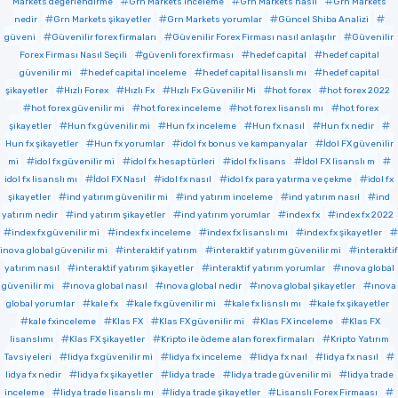
Markets değerlendirme
Grn Markets inceleme
Grn Markets nasıl
Grn Markets
nedir
Grn Markets şikayetler
Grn Markets yorumlar
Güncel Shiba Analizi
güveni
Güvenilir forex firmaları
Güvenilir Forex Firması nasıl anlaşılır
Güvenilir
Forex Firması Nasıl Seçili
güvenli forex firması
hedef capital
hedef capital
güvenilir mi
hedef capital inceleme
hedef capital lisanslı mı
hedef capital
şikayetler
Hızlı Forex
Hızlı Fx
Hızlı Fx Güvenilir Mi
hot forex
hot forex 2022
hot forex güvenilir mi
hot forex inceleme
hot forex lisanslı mı
hot forex
şikayetler
Hun fx güvenilir mi
Hun fx inceleme
Hun fx nasıl
Hun fx nedir
Hun fx şikayetler
Hun fx yorumlar
idol fx bonus ve kampanyalar
İdol FX güvenilir
mi
idol fx güvenilir mi
idol fx hesap türleri
idol fx lisans
İdol FX lisanslı m
idol fx lisanslı mı
İdol FX Nasıl
idol fx nasıl
idol fx para yatırma ve çekme
idol fx
şikayetler
ind yatırım güvenilir mi
ind yatırım inceleme
ind yatırım nasıl
ind
yatırım nedir
ind yatırım şikayetler
ind yatırım yorumlar
index fx
index fx 2022
index fx güvenilir mi
index fx inceleme
index fx lisanslı mı
index fx şikayetler
inova global güvenilir mi
interaktif yatırım
interaktif yatırım güvenilir mi
interaktif
yatırım nasıl
interaktif yatırım şikayetler
interaktif yatırım yorumlar
ınova global
güvenilir mi
ınova global nasıl
ınova global nedir
ınova global şikayetler
ınova
global yorumlar
kale fx
kale fx güvenilir mi
kale fx lisnslı mı
kale fx şikayetler
kale fxinceleme
Klas FX
Klas FX güvenilir mi
Klas FX inceleme
Klas FX
lisanslımı
Klas FX şikayetler
Kripto ile ödeme alan forex firmaları
Kripto Yatırım
Tavsiyeleri
lidya fx güvenilir mi
lidya fx inceleme
lidya fx naıl
lidya fx nasıl
lidya fx nedir
lidya fx şikayetler
lidya trade
lidya trade güvenilir mi
lidya trade
inceleme
lidya trade lisanslı mı
lidya trade şikayetler
Lisanslı Forex Firmaası