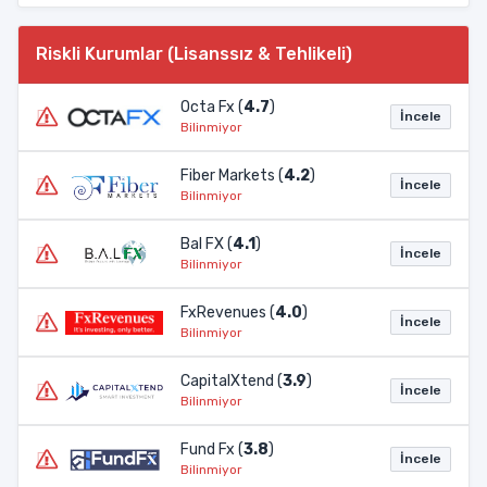
Riskli Kurumlar (Lisanssız & Tehlikeli)
Octa Fx (
4.7
)
İncele
Bilinmiyor
Fiber Markets (
4.2
)
İncele
Bilinmiyor
Bal FX (
4.1
)
İncele
Bilinmiyor
FxRevenues (
4.0
)
İncele
Bilinmiyor
CapitalXtend (
3.9
)
İncele
Bilinmiyor
Fund Fx (
3.8
)
İncele
Bilinmiyor