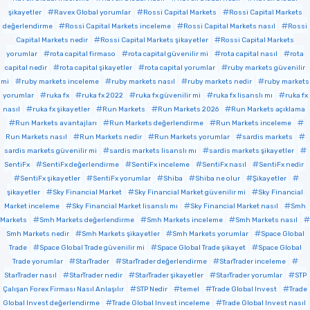
şikayetler
Ravex Global yorumlar
Rossi Capital Markets
Rossi Capital Markets
değerlendirme
Rossi Capital Markets inceleme
Rossi Capital Markets nasıl
Rossi
Capital Markets nedir
Rossi Capital Markets şikayetler
Rossi Capital Markets
yorumlar
rota capital firmaso
rota capital güvenilir mi
rota capital nasıl
rota
capital nedir
rota capital şikayetler
rota capital yorumlar
ruby markets güvenilir
mi
ruby markets inceleme
ruby markets nasıl
ruby markets nedir
ruby markets
yorumlar
ruka fx
ruka fx 2022
ruka fx güvenilir mi
ruka fx lisanslı mı
ruka fx
nasıl
ruka fx şikayetler
Run Markets
Run Markets 2026
Run Markets açıklama
Run Markets avantajları
Run Markets değerlendirme
Run Markets inceleme
Run Markets nasıl
Run Markets nedir
Run Markets yorumlar
sardis markets
sardis markets güvenilir mi
sardis markets lisanslı mı
sardis markets şikayetler
SentiFx
SentiFx değerlendirme
SentiFx inceleme
SentiFx nasıl
SentiFx nedir
SentiFx şikayetler
SentiFx yorumlar
Shiba
Shiba ne olur
Şikayetler
şikayetler
Sky Financial Market
Sky Financial Market güvenilir mi
Sky Financial
Market inceleme
Sky Financial Market lisanslı mı
Sky Financial Market nasıl
Smh
Markets
Smh Markets değerlendirme
Smh Markets inceleme
Smh Markets nasıl
Smh Markets nedir
Smh Markets şikayetler
Smh Markets yorumlar
Space Global
Trade
Space Global Trade güvenilir mi
Space Global Trade şikayet
Space Global
Trade yorumlar
StarTrader
StarTrader değerlendirme
StarTrader inceleme
StarTrader nasıl
StarTrader nedir
StarTrader şikayetler
StarTrader yorumlar
STP
Çalışan Forex Firması Nasıl Anlaşılır
STP Nedir
temel
Trade Global Invest
Trade
Global Invest değerlendirme
Trade Global Invest inceleme
Trade Global Invest nasıl