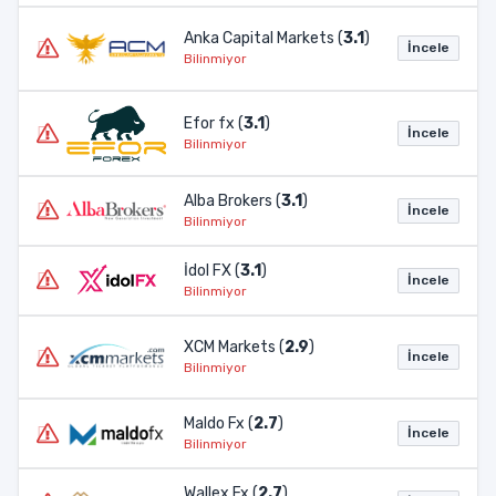
Anka Capital Markets (
3.1
)
İncele
Bilinmiyor
Efor fx (
3.1
)
İncele
Bilinmiyor
Alba Brokers (
3.1
)
İncele
Bilinmiyor
İdol FX (
3.1
)
İncele
Bilinmiyor
XCM Markets (
2.9
)
İncele
Bilinmiyor
Maldo Fx (
2.7
)
İncele
Bilinmiyor
Wallex Fx (
2.7
)