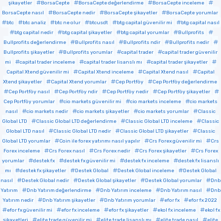
şikayetler
BorsaCepte
BorsaCepte değerlendirme
BorsaCepte inceleme
BorsaCepte nasıl
BorsaCepte nedir
BorsaCepte şikayetler
BorsaCepte yorumlar
btc
btc analiz
btc ne olur
btcusdt
btg capital güvenilir mi
btg capital nasıl
btg capital nedir
btg capital şikayetler
btg capital yorumlar
Bullprofits
Bullprofits değerlendirme
Bullprofits nasıl
Bullprofits ndir
Bullprofits nedir
Bullprofits şikayetler
Bullprofits yorumlar
capital trader
capital trader güvenilir
mi
capital trader inceleme
capital trader lisanslı mı
capital trader şikayetler
Capital Xtend güvenilir mi
Capital Xtend inceleme
Capital Xtend nasıl
Capital
Xtend şikayetler
Capital Xtend yorumlar
Cep Portföy
Cep Portföy değerlendirme
Cep Portföy nasıl
Cep Portföy ndir
Cep Portföy nedir
Cep Portföy şikayetler
Cep Portföy yorumlar
cio markets güvenilir mi
cio markets inceleme
cio markets
nasıl
cio markets nedir
cio markets şikayetler
cio markets yorumlar
Classic
Global LTD
Classic Global LTD değerlendirme
Classic Global LTD inceleme
Classic
Global LTD nasıl
Classic Global LTD nedir
Classic Global LTD şikayetler
Classic
Global LTD yorumlar
Coin ile forex yatırımı nasıl yapılır
Crs Forex güvenilir mi
Crs
Forex inceleme
Crs Forex nasıl
Crs Forex nedir
Crs Forex şikayetler
Crs Forex
yorumlar
destek fx
destek fx güvenilir mi
destek fx inceleme
destek fx lisanslı
mı
destek fx şikayetler
Destek Global
Destek Global inceleme
Destek Global
nasıl
Destek Global nedir
Destek Global şikayetler
Destek Global yorumlar
Dnb
Yatırım
Dnb Yatırım değerlendirme
Dnb Yatırım inceleme
Dnb Yatırım nasıl
Dnb
Yatırım nedir
Dnb Yatırım şikayetler
Dnb Yatırım yorumlar
efor fx
efor fx 2022
efor fx güvenilir mi
efor fx inceleme
efor fx şikayetler
ekol fx inceleme
ekol fx
şikayetleri
elite trade güvenilir mi
elite trade lisanslı mı
elite trade nasıl
elite