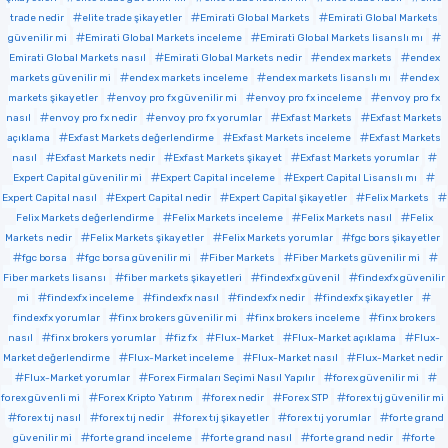
trade nedir
elite trade şikayetler
Emirati Global Markets
Emirati Global Markets
güvenilir mi
Emirati Global Markets inceleme
Emirati Global Markets lisanslı mı
Emirati Global Markets nasıl
Emirati Global Markets nedir
endex markets
endex
markets güvenilir mi
endex markets inceleme
endex markets lisanslı mı
endex
markets şikayetler
envoy pro fx güvenilir mi
envoy pro fx inceleme
envoy pro fx
nasıl
envoy pro fx nedir
envoy pro fx yorumlar
Exfast Markets
Exfast Markets
açıklama
Exfast Markets değerlendirme
Exfast Markets inceleme
Exfast Markets
nasıl
Exfast Markets nedir
Exfast Markets şikayet
Exfast Markets yorumlar
Expert Capital güvenilir mi
Expert Capital inceleme
Expert Capital Lisanslı mı
Expert Capital nasıl
Expert Capital nedir
Expert Capital şikayetler
Felix Markets
Felix Markets değerlendirme
Felix Markets inceleme
Felix Markets nasıl
Felix
Markets nedir
Felix Markets şikayetler
Felix Markets yorumlar
fgc bors şikayetler
fgc borsa
fgc borsa güvenilir mi
Fiber Markets
Fiber Markets güvenilir mi
Fiber markets lisansı
fiber markets şikayetleri
findexfx güvenil
findexfx güvenilir
mi
findexfx inceleme
findexfx nasıl
findexfx nedir
findexfx şikayetler
findexfx yorumlar
finx brokers güvenilir mi
finx brokers inceleme
finx brokers
nasıl
finx brokers yorumlar
fiz fx
Flux-Market
Flux-Market açıklama
Flux-
Market değerlendirme
Flux-Market inceleme
Flux-Market nasıl
Flux-Market nedir
Flux-Market yorumlar
Forex Firmaları Seçimi Nasıl Yapılır
forex güvenilir mi
forex güvenli mi
Forex Kripto Yatırım
forex nedir
Forex STP
forex tıj güvenilir mi
forex tıj nasıl
forex tıj nedir
forex tıj şikayetler
forex tıj yorumlar
forte grand
güvenilir mi
forte grand inceleme
forte grand nasıl
forte grand nedir
forte