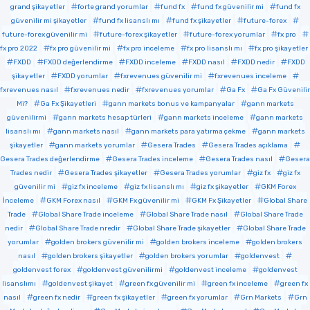
grand şikayetler
forte grand yorumlar
fund fx
fund fx güvenilir mi
fund fx
güvenilir mi şikayetler
fund fx lisanslı mı
fund fx şikayetler
future-forex
future-forex güvenilir mi
future-forex şikayetler
future-forex yorumlar
fx pro
fx pro 2022
fx pro güvenilir mi
fx pro inceleme
fx pro lisanslı mı
fx pro şikayetler
FXDD
FXDD değerlendirme
FXDD inceleme
FXDD nasıl
FXDD nedir
FXDD
şikayetler
FXDD yorumlar
fxrevenues güvenilir mi
fxrevenues inceleme
fxrevenues nasıl
fxrevenues nedir
fxrevenues yorumlar
Ga Fx
Ga Fx Güvenilir
Mi?
Ga Fx Şikayetleri
gann markets bonus ve kampanyalar
gann markets
güvenilirmi
gann markets hesap türleri
gann markets inceleme
gann markets
lisanslı mı
gann markets nasıl
gann markets para yatırma çekme
gann markets
şikayetler
gann markets yorumlar
Gesera Trades
Gesera Trades açıklama
Gesera Trades değerlendirme
Gesera Trades inceleme
Gesera Trades nasıl
Gesera
Trades nedir
Gesera Trades şikayetler
Gesera Trades yorumlar
giz fx
giz fx
güvenilir mi
giz fx inceleme
giz fx lisanslı mı
giz fx şikayetler
GKM Forex
İnceleme
GKM Forex nasıl
GKM Fx güvenilir mi
GKM Fx Şikayetler
Global Share
Trade
Global Share Trade inceleme
Global Share Trade nasıl
Global Share Trade
nedir
Global Share Trade nredir
Global Share Trade şikayetler
Global Share Trade
yorumlar
golden brokers güvenilir mi
golden brokers inceleme
golden brokers
nasıl
golden brokers şikayetler
golden brokers yorumlar
goldenvest
goldenvest forex
goldenvest güvenilirmi
goldenvest inceleme
goldenvest
lisanslımı
goldenvest şikayet
green fx güvenilir mi
green fx inceleme
green fx
nasıl
green fx nedir
green fx şikayetler
green fx yorumlar
Grn Markets
Grn