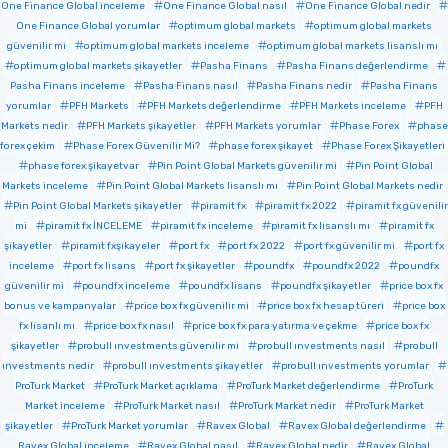
One Finance Global inceleme
One Finance Global nasıl
One Finance Global nedir
One Finance Global yorumlar
optimum global markets
optimum global markets
güvenilir mi
optimum global markets inceleme
optimum global markets lisanslı mı
optimum global markets şikayetler
Pasha Finans
Pasha Finans değerlendirme
Pasha Finans inceleme
Pasha Finans nasıl
Pasha Finans nedir
Pasha Finans
yorumlar
PFH Markets
PFH Markets değerlendirme
PFH Markets inceleme
PFH
Markets nedir
PFH Markets şikayetler
PFH Markets yorumlar
Phase Forex
phase
forex çekim
Phase Forex Güvenilir Mi?
phase forex şikayet
Phase Forex Şikayetleri
phase forex şikayetvar
Pin Point Global Markets güvenilir mi
Pin Point Global
Markets inceleme
Pin Point Global Markets lisanslı mı
Pin Point Global Markets nedir
Pin Point Global Markets şikayetler
piramit fx
piramit fx 2022
piramit fx güvenilir
mi
piramit fx İNCELEME
piramit fx inceleme
piramit fx lisanslı mı
piramit fx
şikayetler
piramit fxşikayeler
port fx
port fx 2022
port fx güvenilir mi
port fx
inceleme
port fx lisans
port fx şikayetler
poundfx
poundfx 2022
poundfx
güvenilir mi
poundfx inceleme
poundfx lisans
poundfx şikayetler
price box fx
bonus ve kampanyalar
price box fx güvenilir mi
price box fx hesap türeri
price box
fx lisanlı mı
price box fx nasıl
price box fx para yatırma ve çekme
price box fx
şikayetler
probull ınvestments güvenilir mi
probull ınvestments nasıl
probull
ınvestments nedir
probull ınvestments şikayetler
probull ınvestments yorumlar
ProTurk Market
ProTurk Market açıklama
ProTurk Market değerlendirme
ProTurk
Market inceleme
ProTurk Market nasıl
ProTurk Market nedir
ProTurk Market
şikayetler
ProTurk Market yorumlar
Ravex Global
Ravex Global değerlendirme
Ravex Global inceleme
Ravex Global nasıl
Ravex Global nedir
Ravex Global