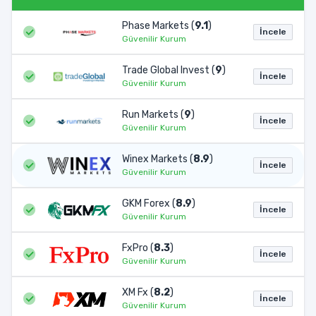
Phase Markets (
9.1
)
İncele
Güvenilir Kurum
Trade Global Invest (
9
)
İncele
Güvenilir Kurum
Run Markets (
9
)
İncele
Güvenilir Kurum
Winex Markets (
8.9
)
İncele
Güvenilir Kurum
GKM Forex (
8.9
)
İncele
Güvenilir Kurum
FxPro (
8.3
)
İncele
Güvenilir Kurum
XM Fx (
8.2
)
İncele
Güvenilir Kurum