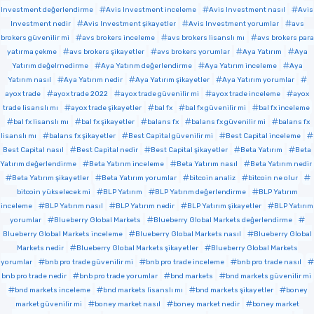
Investment değerlendirme
Avis Investment inceleme
Avis Investment nasıl
Avis
Investment nedir
Avis Investment şikayetler
Avis Investment yorumlar
avs
brokers güvenilir mi
avs brokers inceleme
avs brokers lisanslı mı
avs brokers para
yatırma çekme
avs brokers şikayetler
avs brokers yorumlar
Aya Yatırım
Aya
Yatırım değelrnedirme
Aya Yatırım değerlendirme
Aya Yatırım inceleme
Aya
Yatırım nasıl
Aya Yatırım nedir
Aya Yatırım şikayetler
Aya Yatırım yorumlar
ayox trade
ayox trade 2022
ayox trade güvenilir mi
ayox trade inceleme
ayox
trade lisanslı mı
ayox trade şikayetler
bal fx
bal fx güvenilir mi
bal fx inceleme
bal fx lisanslı mı
bal fx şikayetler
balans fx
balans fx güvenilir mi
balans fx
lisanslı mı
balans fx şikayetler
Best Capital güvenilir mi
Best Capital inceleme
Best Capital nasıl
Best Capital nedir
Best Capital şikayetler
Beta Yatırım
Beta
Yatırım değerlendirme
Beta Yatırım inceleme
Beta Yatırım nasıl
Beta Yatırım nedir
Beta Yatırım şikayetler
Beta Yatırım yorumlar
bitcoin analiz
bitcoin ne olur
bitcoin yükselecek mi
BLP Yatırım
BLP Yatırım değerlendirme
BLP Yatırım
inceleme
BLP Yatırım nasıl
BLP Yatırım nedir
BLP Yatırım şikayetler
BLP Yatırım
yorumlar
Blueberry Global Markets
Blueberry Global Markets değerlendirme
Blueberry Global Markets inceleme
Blueberry Global Markets nasıl
Blueberry Global
Markets nedir
Blueberry Global Markets şikayetler
Blueberry Global Markets
yorumlar
bnb pro trade güvenilir mi
bnb pro trade inceleme
bnb pro trade nasıl
bnb pro trade nedir
bnb pro trade yorumlar
bnd markets
bnd markets güvenilir mi
bnd markets inceleme
bnd markets lisanslı mı
bnd markets şikayetler
boney
market güvenilir mi
boney market nasıl
boney market nedir
boney market