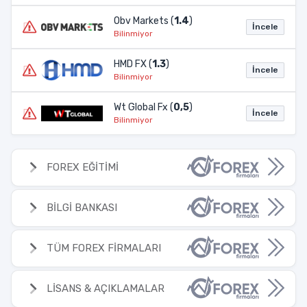
Obv Markets (
1.4
)
İncele
Bilinmiyor
HMD FX (
1.3
)
İncele
Bilinmiyor
Wt Global Fx (
0,5
)
İncele
Bilinmiyor
FOREX EĞİTİMİ
BİLGİ BANKASI
TÜM FOREX FİRMALARI
LİSANS & AÇIKLAMALAR