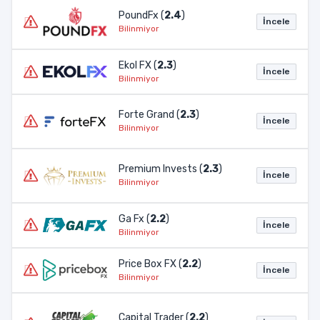
PoundFx (
2.4
)
İncele
Bilinmiyor
Ekol FX (
2.3
)
İncele
Bilinmiyor
Forte Grand (
2.3
)
İncele
Bilinmiyor
Premium Invests (
2.3
)
İncele
Bilinmiyor
Ga Fx (
2.2
)
İncele
Bilinmiyor
Price Box FX (
2.2
)
İncele
Bilinmiyor
Capital Trader (
2.2
)