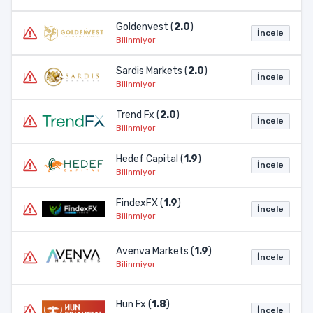
Goldenvest (
2.0
)
İncele
Bilinmiyor
Sardis Markets (
2.0
)
İncele
Bilinmiyor
Trend Fx (
2.0
)
İncele
Bilinmiyor
Hedef Capital (
1.9
)
İncele
Bilinmiyor
FindexFX (
1.9
)
İncele
Bilinmiyor
Avenva Markets (
1.9
)
İncele
Bilinmiyor
Hun Fx (
1.8
)
İncele