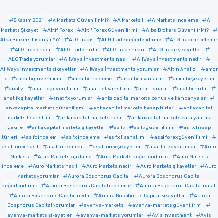
5 Kasım 2021
A Markets Güvenilir Mi?
A Markets İ
A Markets İnceleme
A
Markets Şikayet
Aktif Forex
Aktif Forex Güvenilir mi
Alba Brokers Güvenilir Mi?
Alba Brokers Lisanslı Mı?
ALG Trade
ALG Trade değerlendirme
ALG Trade inceleme
ALG Trade nasıl
ALG Trade nedir
ALG Trade nedri
ALG Trade şikayetler
ALG Trade yorumlar
AllWays İnvestments nasıl
AllWays İnvestments nedir
AllWays İnvestments şikayetler
AllWays İnvestments yorumlar
Altın Analizi
amor
fx
amor fx güvenilir mi
amor fx inceleme
amor fx lisanslı mı
amor fx şikayetler
analiz
anat fx güvenilir mi
anat fx lisanslı mı
anat fx nasıl
anat fx nedir
anat fx şikayetler
anat fx yorumlar
anka capital markets bonus ve kampanyalar
anka capital markets güvenilir mi
anka capital markets hesap türleri
anka capital
markets lisanslı mı
anka capital markets nasıl
anka capital markets para yatırma
çekme
anka capital markets şikayetler
as fx
as fx güvenilir mi
as fx hesap
türleri
as fx incelem
as fx inceleme
as fx lisanslı mı
asal forex güvenilir mi
asal forex nasıl
asal forex nedir
asal forex şikayetler
asal forex yorumlar
Auro
Markets
Auro Markets açıklama
Auro Markets değerlendirme
Auro Markets
inceleme
Auro Markets nasıl
Auro Markets nedir
Auro Markets şikayetler
Auro
Markets yorumlar
Aurora Bosphorus Capital
Aurora Bosphorus Capital
değerlendirme
Aurora Bosphorus Capital inceleme
Aurora Bosphorus Capital nasıl
Aurora Bosphorus Capital nedir
Aurora Bosphorus Capital şikayetler
Aurora
Bosphorus Capital yorumlar
avenva-markets
avenva-markets güvenilir mi
avenva-markets şikayetler
avenva-markets yorumlar
Avis Investment
Avis