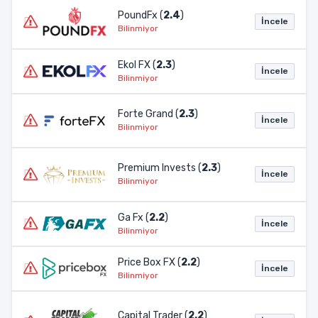
PoundFx (
2.4
)
İncele
Bilinmiyor
Ekol FX (
2.3
)
İncele
Bilinmiyor
Forte Grand (
2.3
)
İncele
Bilinmiyor
Premium Invests (
2.3
)
İncele
Bilinmiyor
Ga Fx (
2.2
)
İncele
Bilinmiyor
Price Box FX (
2.2
)
İncele
Bilinmiyor
Capital Trader (
2.2
)