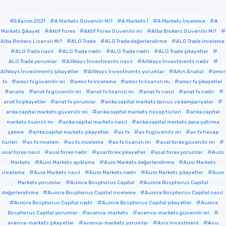
5 Kasım 2021
A Markets Güvenilir Mi?
A Markets İ
A Markets İnceleme
A
Markets Şikayet
Aktif Forex
Aktif Forex Güvenilir mi
Alba Brokers Güvenilir Mi?
Alba Brokers Lisanslı Mı?
ALG Trade
ALG Trade değerlendirme
ALG Trade inceleme
ALG Trade nasıl
ALG Trade nedir
ALG Trade nedri
ALG Trade şikayetler
ALG Trade yorumlar
AllWays İnvestments nasıl
AllWays İnvestments nedir
AllWays İnvestments şikayetler
AllWays İnvestments yorumlar
Altın Analizi
amor
fx
amor fx güvenilir mi
amor fx inceleme
amor fx lisanslı mı
amor fx şikayetler
analiz
anat fx güvenilir mi
anat fx lisanslı mı
anat fx nasıl
anat fx nedir
anat fx şikayetler
anat fx yorumlar
anka capital markets bonus ve kampanyalar
anka capital markets güvenilir mi
anka capital markets hesap türleri
anka capital
markets lisanslı mı
anka capital markets nasıl
anka capital markets para yatırma
çekme
anka capital markets şikayetler
as fx
as fx güvenilir mi
as fx hesap
türleri
as fx incelem
as fx inceleme
as fx lisanslı mı
asal forex güvenilir mi
asal forex nasıl
asal forex nedir
asal forex şikayetler
asal forex yorumlar
Auro
Markets
Auro Markets açıklama
Auro Markets değerlendirme
Auro Markets
inceleme
Auro Markets nasıl
Auro Markets nedir
Auro Markets şikayetler
Auro
Markets yorumlar
Aurora Bosphorus Capital
Aurora Bosphorus Capital
değerlendirme
Aurora Bosphorus Capital inceleme
Aurora Bosphorus Capital nasıl
Aurora Bosphorus Capital nedir
Aurora Bosphorus Capital şikayetler
Aurora
Bosphorus Capital yorumlar
avenva-markets
avenva-markets güvenilir mi
avenva-markets şikayetler
avenva-markets yorumlar
Avis Investment
Avis