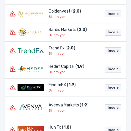
Goldenvest (
2.0
)
İncele
Bilinmiyor
Sardis Markets (
2.0
)
İncele
Bilinmiyor
Trend Fx (
2.0
)
İncele
Bilinmiyor
Hedef Capital (
1.9
)
İncele
Bilinmiyor
FindexFX (
1.9
)
İncele
Bilinmiyor
Avenva Markets (
1.9
)
İncele
Bilinmiyor
Hun Fx (
1.8
)
İncele