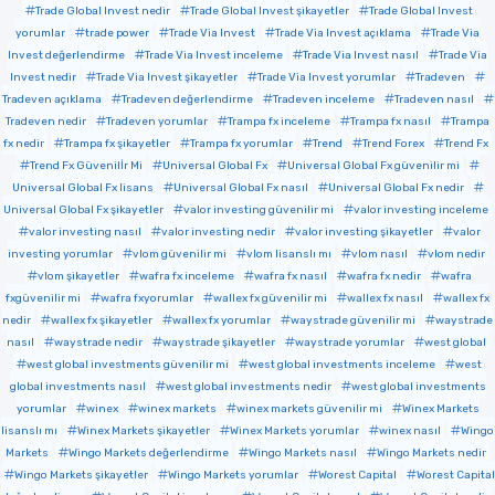
Trade Global Invest nedir
Trade Global Invest şikayetler
Trade Global Invest
yorumlar
trade power
Trade Via Invest
Trade Via Invest açıklama
Trade Via
Invest değerlendirme
Trade Via Invest inceleme
Trade Via Invest nasıl
Trade Via
Invest nedir
Trade Via Invest şikayetler
Trade Via Invest yorumlar
Tradeven
Tradeven açıklama
Tradeven değerlendirme
Tradeven inceleme
Tradeven nasıl
Tradeven nedir
Tradeven yorumlar
Trampa fx inceleme
Trampa fx nasıl
Trampa
fx nedir
Trampa fx şikayetler
Trampa fx yorumlar
Trend
Trend Forex
Trend Fx
Trend Fx Güvenilİr Mi
Universal Global Fx
Universal Global Fx güvenilir mi
Universal Global Fx lisans
Universal Global Fx nasıl
Universal Global Fx nedir
Universal Global Fx şikayetler
valor investing güvenilir mi
valor investing inceleme
valor investing nasıl
valor investing nedir
valor investing şikayetler
valor
investing yorumlar
vlom güvenilir mi
vlom lisanslı mı
vlom nasıl
vlom nedir
vlom şikayetler
wafra fx inceleme
wafra fx nasıl
wafra fx nedir
wafra
fxgüvenilir mi
wafra fxyorumlar
wallex fx güvenilir mi
wallex fx nasıl
wallex fx
nedir
wallex fx şikayetler
wallex fx yorumlar
waystrade güvenilir mi
waystrade
nasıl
waystrade nedir
waystrade şikayetler
waystrade yorumlar
west global
west global investments güvenilir mi
west global investments inceleme
west
global investments nasıl
west global investments nedir
west global investments
yorumlar
winex
winex markets
winex markets güvenilir mi
Winex Markets
lisanslı mı
Winex Markets şikayetler
Winex Markets yorumlar
winex nasıl
Wingo
Markets
Wingo Markets değerlendirme
Wingo Markets nasıl
Wingo Markets nedir
Wingo Markets şikayetler
Wingo Markets yorumlar
Worest Capital
Worest Capital