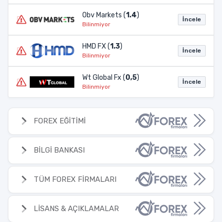
Obv Markets (
1.4
)
İncele
Bilinmiyor
HMD FX (
1.3
)
İncele
Bilinmiyor
Wt Global Fx (
0,5
)
İncele
Bilinmiyor
FOREX EĞİTİMİ
BİLGİ BANKASI
TÜM FOREX FİRMALARI
LİSANS & AÇIKLAMALAR