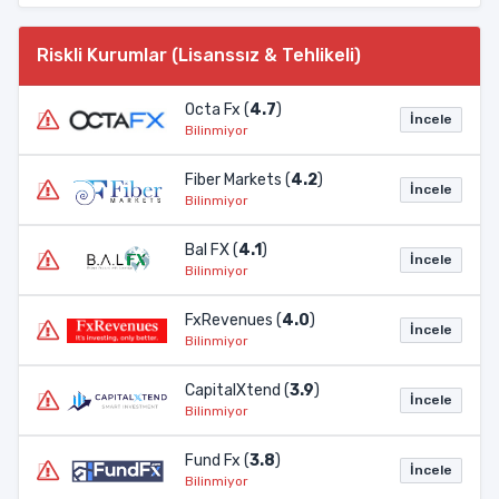
Riskli Kurumlar (Lisanssız & Tehlikeli)
Octa Fx (
4.7
)
İncele
Bilinmiyor
Fiber Markets (
4.2
)
İncele
Bilinmiyor
Bal FX (
4.1
)
İncele
Bilinmiyor
FxRevenues (
4.0
)
İncele
Bilinmiyor
CapitalXtend (
3.9
)
İncele
Bilinmiyor
Fund Fx (
3.8
)
İncele
Bilinmiyor