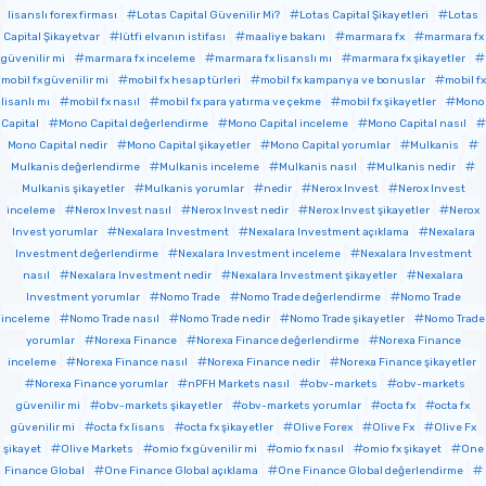
lisanslı forex firması
Lotas Capital Güvenilir Mi?
Lotas Capital Şikayetleri
Lotas
Capital Şikayetvar
lütfi elvanın istifası
maaliye bakanı
marmara fx
marmara fx
güvenilir mi
marmara fx inceleme
marmara fx lisanslı mı
marmara fx şikayetler
mobil fx güvenilir mi
mobil fx hesap türleri
mobil fx kampanya ve bonuslar
mobil fx
lisanlı mı
mobil fx nasıl
mobil fx para yatırma ve çekme
mobil fx şikayetler
Mono
Capital
Mono Capital değerlendirme
Mono Capital inceleme
Mono Capital nasıl
Mono Capital nedir
Mono Capital şikayetler
Mono Capital yorumlar
Mulkanis
Mulkanis değerlendirme
Mulkanis inceleme
Mulkanis nasıl
Mulkanis nedir
Mulkanis şikayetler
Mulkanis yorumlar
nedir
Nerox Invest
Nerox Invest
inceleme
Nerox Invest nasıl
Nerox Invest nedir
Nerox Invest şikayetler
Nerox
Invest yorumlar
Nexalara Investment
Nexalara Investment açıklama
Nexalara
Investment değerlendirme
Nexalara Investment inceleme
Nexalara Investment
nasıl
Nexalara Investment nedir
Nexalara Investment şikayetler
Nexalara
Investment yorumlar
Nomo Trade
Nomo Trade değerlendirme
Nomo Trade
inceleme
Nomo Trade nasıl
Nomo Trade nedir
Nomo Trade şikayetler
Nomo Trade
yorumlar
Norexa Finance
Norexa Finance değerlendirme
Norexa Finance
inceleme
Norexa Finance nasıl
Norexa Finance nedir
Norexa Finance şikayetler
Norexa Finance yorumlar
nPFH Markets nasıl
obv-markets
obv-markets
güvenilir mi
obv-markets şikayetler
obv-markets yorumlar
octa fx
octa fx
güvenilir mi
octa fx lisans
octa fx şikayetler
Olive Forex
Olive Fx
Olive Fx
şikayet
Olive Markets
omio fx güvenilir mi
omio fx nasıl
omio fx şikayet
One
Finance Global
One Finance Global açıklama
One Finance Global değerlendirme