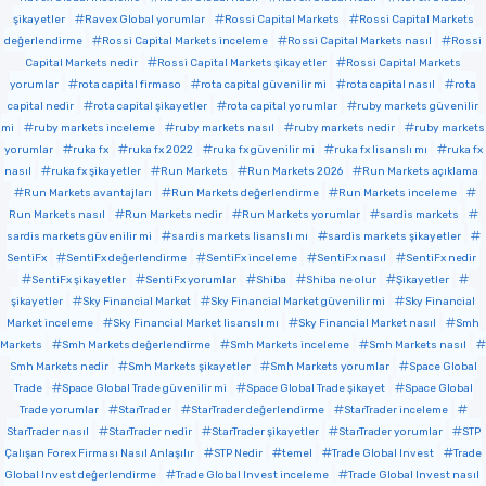
şikayetler
Ravex Global yorumlar
Rossi Capital Markets
Rossi Capital Markets
değerlendirme
Rossi Capital Markets inceleme
Rossi Capital Markets nasıl
Rossi
Capital Markets nedir
Rossi Capital Markets şikayetler
Rossi Capital Markets
yorumlar
rota capital firmaso
rota capital güvenilir mi
rota capital nasıl
rota
capital nedir
rota capital şikayetler
rota capital yorumlar
ruby markets güvenilir
mi
ruby markets inceleme
ruby markets nasıl
ruby markets nedir
ruby markets
yorumlar
ruka fx
ruka fx 2022
ruka fx güvenilir mi
ruka fx lisanslı mı
ruka fx
nasıl
ruka fx şikayetler
Run Markets
Run Markets 2026
Run Markets açıklama
Run Markets avantajları
Run Markets değerlendirme
Run Markets inceleme
Run Markets nasıl
Run Markets nedir
Run Markets yorumlar
sardis markets
sardis markets güvenilir mi
sardis markets lisanslı mı
sardis markets şikayetler
SentiFx
SentiFx değerlendirme
SentiFx inceleme
SentiFx nasıl
SentiFx nedir
SentiFx şikayetler
SentiFx yorumlar
Shiba
Shiba ne olur
Şikayetler
şikayetler
Sky Financial Market
Sky Financial Market güvenilir mi
Sky Financial
Market inceleme
Sky Financial Market lisanslı mı
Sky Financial Market nasıl
Smh
Markets
Smh Markets değerlendirme
Smh Markets inceleme
Smh Markets nasıl
Smh Markets nedir
Smh Markets şikayetler
Smh Markets yorumlar
Space Global
Trade
Space Global Trade güvenilir mi
Space Global Trade şikayet
Space Global
Trade yorumlar
StarTrader
StarTrader değerlendirme
StarTrader inceleme
StarTrader nasıl
StarTrader nedir
StarTrader şikayetler
StarTrader yorumlar
STP
Çalışan Forex Firması Nasıl Anlaşılır
STP Nedir
temel
Trade Global Invest
Trade
Global Invest değerlendirme
Trade Global Invest inceleme
Trade Global Invest nasıl