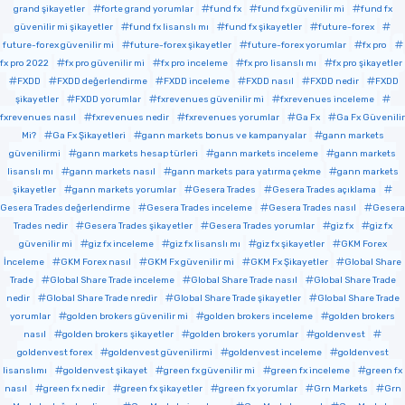
grand şikayetler
forte grand yorumlar
fund fx
fund fx güvenilir mi
fund fx
güvenilir mi şikayetler
fund fx lisanslı mı
fund fx şikayetler
future-forex
future-forex güvenilir mi
future-forex şikayetler
future-forex yorumlar
fx pro
fx pro 2022
fx pro güvenilir mi
fx pro inceleme
fx pro lisanslı mı
fx pro şikayetler
FXDD
FXDD değerlendirme
FXDD inceleme
FXDD nasıl
FXDD nedir
FXDD
şikayetler
FXDD yorumlar
fxrevenues güvenilir mi
fxrevenues inceleme
fxrevenues nasıl
fxrevenues nedir
fxrevenues yorumlar
Ga Fx
Ga Fx Güvenilir
Mi?
Ga Fx Şikayetleri
gann markets bonus ve kampanyalar
gann markets
güvenilirmi
gann markets hesap türleri
gann markets inceleme
gann markets
lisanslı mı
gann markets nasıl
gann markets para yatırma çekme
gann markets
şikayetler
gann markets yorumlar
Gesera Trades
Gesera Trades açıklama
Gesera Trades değerlendirme
Gesera Trades inceleme
Gesera Trades nasıl
Gesera
Trades nedir
Gesera Trades şikayetler
Gesera Trades yorumlar
giz fx
giz fx
güvenilir mi
giz fx inceleme
giz fx lisanslı mı
giz fx şikayetler
GKM Forex
İnceleme
GKM Forex nasıl
GKM Fx güvenilir mi
GKM Fx Şikayetler
Global Share
Trade
Global Share Trade inceleme
Global Share Trade nasıl
Global Share Trade
nedir
Global Share Trade nredir
Global Share Trade şikayetler
Global Share Trade
yorumlar
golden brokers güvenilir mi
golden brokers inceleme
golden brokers
nasıl
golden brokers şikayetler
golden brokers yorumlar
goldenvest
goldenvest forex
goldenvest güvenilirmi
goldenvest inceleme
goldenvest
lisanslımı
goldenvest şikayet
green fx güvenilir mi
green fx inceleme
green fx
nasıl
green fx nedir
green fx şikayetler
green fx yorumlar
Grn Markets
Grn