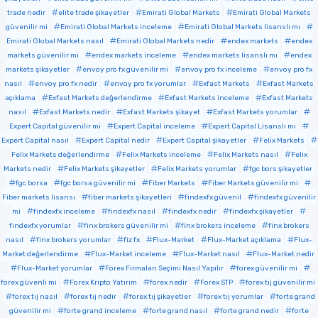
trade nedir
elite trade şikayetler
Emirati Global Markets
Emirati Global Markets
güvenilir mi
Emirati Global Markets inceleme
Emirati Global Markets lisanslı mı
Emirati Global Markets nasıl
Emirati Global Markets nedir
endex markets
endex
markets güvenilir mi
endex markets inceleme
endex markets lisanslı mı
endex
markets şikayetler
envoy pro fx güvenilir mi
envoy pro fx inceleme
envoy pro fx
nasıl
envoy pro fx nedir
envoy pro fx yorumlar
Exfast Markets
Exfast Markets
açıklama
Exfast Markets değerlendirme
Exfast Markets inceleme
Exfast Markets
nasıl
Exfast Markets nedir
Exfast Markets şikayet
Exfast Markets yorumlar
Expert Capital güvenilir mi
Expert Capital inceleme
Expert Capital Lisanslı mı
Expert Capital nasıl
Expert Capital nedir
Expert Capital şikayetler
Felix Markets
Felix Markets değerlendirme
Felix Markets inceleme
Felix Markets nasıl
Felix
Markets nedir
Felix Markets şikayetler
Felix Markets yorumlar
fgc bors şikayetler
fgc borsa
fgc borsa güvenilir mi
Fiber Markets
Fiber Markets güvenilir mi
Fiber markets lisansı
fiber markets şikayetleri
findexfx güvenil
findexfx güvenilir
mi
findexfx inceleme
findexfx nasıl
findexfx nedir
findexfx şikayetler
findexfx yorumlar
finx brokers güvenilir mi
finx brokers inceleme
finx brokers
nasıl
finx brokers yorumlar
fiz fx
Flux-Market
Flux-Market açıklama
Flux-
Market değerlendirme
Flux-Market inceleme
Flux-Market nasıl
Flux-Market nedir
Flux-Market yorumlar
Forex Firmaları Seçimi Nasıl Yapılır
forex güvenilir mi
forex güvenli mi
Forex Kripto Yatırım
forex nedir
Forex STP
forex tıj güvenilir mi
forex tıj nasıl
forex tıj nedir
forex tıj şikayetler
forex tıj yorumlar
forte grand
güvenilir mi
forte grand inceleme
forte grand nasıl
forte grand nedir
forte