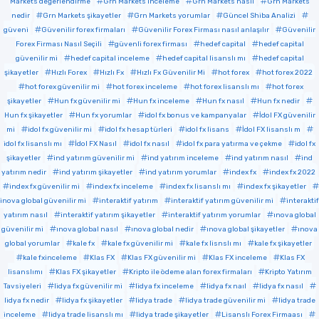
Markets değerlendirme
Grn Markets inceleme
Grn Markets nasıl
Grn Markets
nedir
Grn Markets şikayetler
Grn Markets yorumlar
Güncel Shiba Analizi
güveni
Güvenilir forex firmaları
Güvenilir Forex Firması nasıl anlaşılır
Güvenilir
Forex Firması Nasıl Seçili
güvenli forex firması
hedef capital
hedef capital
güvenilir mi
hedef capital inceleme
hedef capital lisanslı mı
hedef capital
şikayetler
Hızlı Forex
Hızlı Fx
Hızlı Fx Güvenilir Mi
hot forex
hot forex 2022
hot forex güvenilir mi
hot forex inceleme
hot forex lisanslı mı
hot forex
şikayetler
Hun fx güvenilir mi
Hun fx inceleme
Hun fx nasıl
Hun fx nedir
Hun fx şikayetler
Hun fx yorumlar
idol fx bonus ve kampanyalar
İdol FX güvenilir
mi
idol fx güvenilir mi
idol fx hesap türleri
idol fx lisans
İdol FX lisanslı m
idol fx lisanslı mı
İdol FX Nasıl
idol fx nasıl
idol fx para yatırma ve çekme
idol fx
şikayetler
ind yatırım güvenilir mi
ind yatırım inceleme
ind yatırım nasıl
ind
yatırım nedir
ind yatırım şikayetler
ind yatırım yorumlar
index fx
index fx 2022
index fx güvenilir mi
index fx inceleme
index fx lisanslı mı
index fx şikayetler
inova global güvenilir mi
interaktif yatırım
interaktif yatırım güvenilir mi
interaktif
yatırım nasıl
interaktif yatırım şikayetler
interaktif yatırım yorumlar
ınova global
güvenilir mi
ınova global nasıl
ınova global nedir
ınova global şikayetler
ınova
global yorumlar
kale fx
kale fx güvenilir mi
kale fx lisnslı mı
kale fx şikayetler
kale fxinceleme
Klas FX
Klas FX güvenilir mi
Klas FX inceleme
Klas FX
lisanslımı
Klas FX şikayetler
Kripto ile ödeme alan forex firmaları
Kripto Yatırım
Tavsiyeleri
lidya fx güvenilir mi
lidya fx inceleme
lidya fx naıl
lidya fx nasıl
lidya fx nedir
lidya fx şikayetler
lidya trade
lidya trade güvenilir mi
lidya trade
inceleme
lidya trade lisanslı mı
lidya trade şikayetler
Lisanslı Forex Firmaası