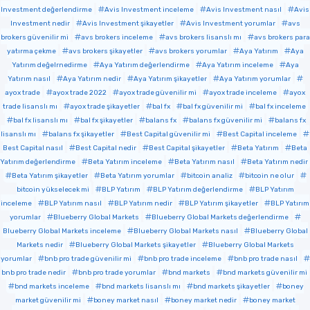
Investment değerlendirme
Avis Investment inceleme
Avis Investment nasıl
Avis
Investment nedir
Avis Investment şikayetler
Avis Investment yorumlar
avs
brokers güvenilir mi
avs brokers inceleme
avs brokers lisanslı mı
avs brokers para
yatırma çekme
avs brokers şikayetler
avs brokers yorumlar
Aya Yatırım
Aya
Yatırım değelrnedirme
Aya Yatırım değerlendirme
Aya Yatırım inceleme
Aya
Yatırım nasıl
Aya Yatırım nedir
Aya Yatırım şikayetler
Aya Yatırım yorumlar
ayox trade
ayox trade 2022
ayox trade güvenilir mi
ayox trade inceleme
ayox
trade lisanslı mı
ayox trade şikayetler
bal fx
bal fx güvenilir mi
bal fx inceleme
bal fx lisanslı mı
bal fx şikayetler
balans fx
balans fx güvenilir mi
balans fx
lisanslı mı
balans fx şikayetler
Best Capital güvenilir mi
Best Capital inceleme
Best Capital nasıl
Best Capital nedir
Best Capital şikayetler
Beta Yatırım
Beta
Yatırım değerlendirme
Beta Yatırım inceleme
Beta Yatırım nasıl
Beta Yatırım nedir
Beta Yatırım şikayetler
Beta Yatırım yorumlar
bitcoin analiz
bitcoin ne olur
bitcoin yükselecek mi
BLP Yatırım
BLP Yatırım değerlendirme
BLP Yatırım
inceleme
BLP Yatırım nasıl
BLP Yatırım nedir
BLP Yatırım şikayetler
BLP Yatırım
yorumlar
Blueberry Global Markets
Blueberry Global Markets değerlendirme
Blueberry Global Markets inceleme
Blueberry Global Markets nasıl
Blueberry Global
Markets nedir
Blueberry Global Markets şikayetler
Blueberry Global Markets
yorumlar
bnb pro trade güvenilir mi
bnb pro trade inceleme
bnb pro trade nasıl
bnb pro trade nedir
bnb pro trade yorumlar
bnd markets
bnd markets güvenilir mi
bnd markets inceleme
bnd markets lisanslı mı
bnd markets şikayetler
boney
market güvenilir mi
boney market nasıl
boney market nedir
boney market