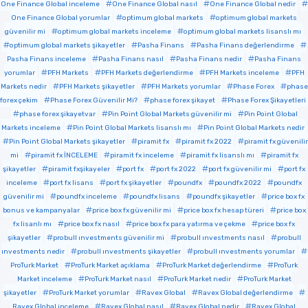
One Finance Global inceleme
One Finance Global nasıl
One Finance Global nedir
One Finance Global yorumlar
optimum global markets
optimum global markets
güvenilir mi
optimum global markets inceleme
optimum global markets lisanslı mı
optimum global markets şikayetler
Pasha Finans
Pasha Finans değerlendirme
Pasha Finans inceleme
Pasha Finans nasıl
Pasha Finans nedir
Pasha Finans
yorumlar
PFH Markets
PFH Markets değerlendirme
PFH Markets inceleme
PFH
Markets nedir
PFH Markets şikayetler
PFH Markets yorumlar
Phase Forex
phase
forex çekim
Phase Forex Güvenilir Mi?
phase forex şikayet
Phase Forex Şikayetleri
phase forex şikayetvar
Pin Point Global Markets güvenilir mi
Pin Point Global
Markets inceleme
Pin Point Global Markets lisanslı mı
Pin Point Global Markets nedir
Pin Point Global Markets şikayetler
piramit fx
piramit fx 2022
piramit fx güvenilir
mi
piramit fx İNCELEME
piramit fx inceleme
piramit fx lisanslı mı
piramit fx
şikayetler
piramit fxşikayeler
port fx
port fx 2022
port fx güvenilir mi
port fx
inceleme
port fx lisans
port fx şikayetler
poundfx
poundfx 2022
poundfx
güvenilir mi
poundfx inceleme
poundfx lisans
poundfx şikayetler
price box fx
bonus ve kampanyalar
price box fx güvenilir mi
price box fx hesap türeri
price box
fx lisanlı mı
price box fx nasıl
price box fx para yatırma ve çekme
price box fx
şikayetler
probull ınvestments güvenilir mi
probull ınvestments nasıl
probull
ınvestments nedir
probull ınvestments şikayetler
probull ınvestments yorumlar
ProTurk Market
ProTurk Market açıklama
ProTurk Market değerlendirme
ProTurk
Market inceleme
ProTurk Market nasıl
ProTurk Market nedir
ProTurk Market
şikayetler
ProTurk Market yorumlar
Ravex Global
Ravex Global değerlendirme
Ravex Global inceleme
Ravex Global nasıl
Ravex Global nedir
Ravex Global