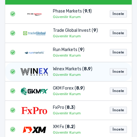
Phase Markets (
9.1
)
İncele
Güvenilir Kurum
Trade Global Invest (
9
)
İncele
Güvenilir Kurum
Run Markets (
9
)
İncele
Güvenilir Kurum
Winex Markets (
8.9
)
İncele
Güvenilir Kurum
GKM Forex (
8.9
)
İncele
Güvenilir Kurum
FxPro (
8.3
)
İncele
Güvenilir Kurum
XM Fx (
8.2
)
İncele
Güvenilir Kurum