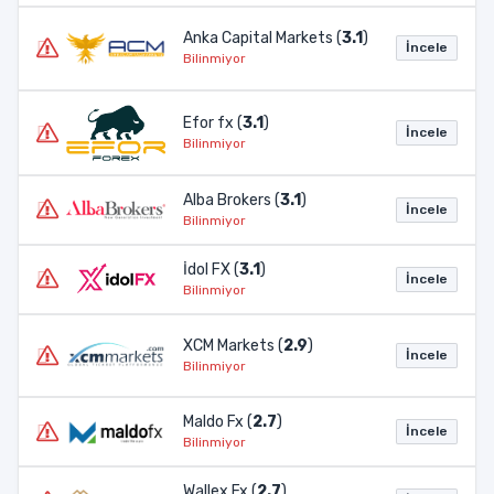
Anka Capital Markets (
3.1
)
İncele
Bilinmiyor
Efor fx (
3.1
)
İncele
Bilinmiyor
Alba Brokers (
3.1
)
İncele
Bilinmiyor
İdol FX (
3.1
)
İncele
Bilinmiyor
XCM Markets (
2.9
)
İncele
Bilinmiyor
Maldo Fx (
2.7
)
İncele
Bilinmiyor
Wallex Fx (
2.7
)