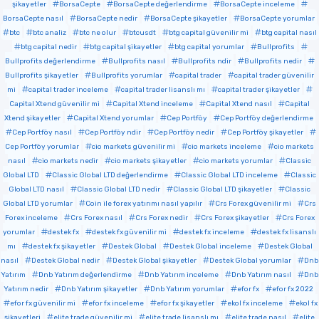
şikayetler
BorsaCepte
BorsaCepte değerlendirme
BorsaCepte inceleme
BorsaCepte nasıl
BorsaCepte nedir
BorsaCepte şikayetler
BorsaCepte yorumlar
btc
btc analiz
btc ne olur
btcusdt
btg capital güvenilir mi
btg capital nasıl
btg capital nedir
btg capital şikayetler
btg capital yorumlar
Bullprofits
Bullprofits değerlendirme
Bullprofits nasıl
Bullprofits ndir
Bullprofits nedir
Bullprofits şikayetler
Bullprofits yorumlar
capital trader
capital trader güvenilir
mi
capital trader inceleme
capital trader lisanslı mı
capital trader şikayetler
Capital Xtend güvenilir mi
Capital Xtend inceleme
Capital Xtend nasıl
Capital
Xtend şikayetler
Capital Xtend yorumlar
Cep Portföy
Cep Portföy değerlendirme
Cep Portföy nasıl
Cep Portföy ndir
Cep Portföy nedir
Cep Portföy şikayetler
Cep Portföy yorumlar
cio markets güvenilir mi
cio markets inceleme
cio markets
nasıl
cio markets nedir
cio markets şikayetler
cio markets yorumlar
Classic
Global LTD
Classic Global LTD değerlendirme
Classic Global LTD inceleme
Classic
Global LTD nasıl
Classic Global LTD nedir
Classic Global LTD şikayetler
Classic
Global LTD yorumlar
Coin ile forex yatırımı nasıl yapılır
Crs Forex güvenilir mi
Crs
Forex inceleme
Crs Forex nasıl
Crs Forex nedir
Crs Forex şikayetler
Crs Forex
yorumlar
destek fx
destek fx güvenilir mi
destek fx inceleme
destek fx lisanslı
mı
destek fx şikayetler
Destek Global
Destek Global inceleme
Destek Global
nasıl
Destek Global nedir
Destek Global şikayetler
Destek Global yorumlar
Dnb
Yatırım
Dnb Yatırım değerlendirme
Dnb Yatırım inceleme
Dnb Yatırım nasıl
Dnb
Yatırım nedir
Dnb Yatırım şikayetler
Dnb Yatırım yorumlar
efor fx
efor fx 2022
efor fx güvenilir mi
efor fx inceleme
efor fx şikayetler
ekol fx inceleme
ekol fx
şikayetleri
elite trade güvenilir mi
elite trade lisanslı mı
elite trade nasıl
elite