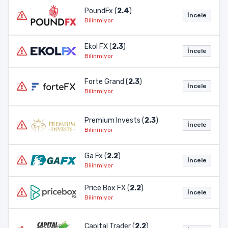
PoundFx (
2.4
)
İncele
Bilinmiyor
Ekol FX (
2.3
)
İncele
Bilinmiyor
Forte Grand (
2.3
)
İncele
Bilinmiyor
Premium Invests (
2.3
)
İncele
Bilinmiyor
Ga Fx (
2.2
)
İncele
Bilinmiyor
Price Box FX (
2.2
)
İncele
Bilinmiyor
Capital Trader (
2.2
)