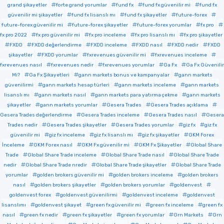
grand şikayetler
forte grand yorumlar
fund fx
fund fx güvenilir mi
fund fx
güvenilir mi şikayetler
fund fx lisanslı mı
fund fx şikayetler
future-forex
future-forex güvenilir mi
future-forex şikayetler
future-forex yorumlar
fx pro
fx pro 2022
fx pro güvenilir mi
fx pro inceleme
fx pro lisanslı mı
fx pro şikayetler
FXDD
FXDD değerlendirme
FXDD inceleme
FXDD nasıl
FXDD nedir
FXDD
şikayetler
FXDD yorumlar
fxrevenues güvenilir mi
fxrevenues inceleme
fxrevenues nasıl
fxrevenues nedir
fxrevenues yorumlar
Ga Fx
Ga Fx Güvenilir
Mi?
Ga Fx Şikayetleri
gann markets bonus ve kampanyalar
gann markets
güvenilirmi
gann markets hesap türleri
gann markets inceleme
gann markets
lisanslı mı
gann markets nasıl
gann markets para yatırma çekme
gann markets
şikayetler
gann markets yorumlar
Gesera Trades
Gesera Trades açıklama
Gesera Trades değerlendirme
Gesera Trades inceleme
Gesera Trades nasıl
Gesera
Trades nedir
Gesera Trades şikayetler
Gesera Trades yorumlar
giz fx
giz fx
güvenilir mi
giz fx inceleme
giz fx lisanslı mı
giz fx şikayetler
GKM Forex
İnceleme
GKM Forex nasıl
GKM Fx güvenilir mi
GKM Fx Şikayetler
Global Share
Trade
Global Share Trade inceleme
Global Share Trade nasıl
Global Share Trade
nedir
Global Share Trade nredir
Global Share Trade şikayetler
Global Share Trade
yorumlar
golden brokers güvenilir mi
golden brokers inceleme
golden brokers
nasıl
golden brokers şikayetler
golden brokers yorumlar
goldenvest
goldenvest forex
goldenvest güvenilirmi
goldenvest inceleme
goldenvest
lisanslımı
goldenvest şikayet
green fx güvenilir mi
green fx inceleme
green fx
nasıl
green fx nedir
green fx şikayetler
green fx yorumlar
Grn Markets
Grn