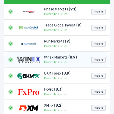
Phase Markets (
9.1
)
İncele
Güvenilir Kurum
Trade Global Invest (
9
)
İncele
Güvenilir Kurum
Run Markets (
9
)
İncele
Güvenilir Kurum
Winex Markets (
8.9
)
İncele
Güvenilir Kurum
GKM Forex (
8.9
)
İncele
Güvenilir Kurum
FxPro (
8.3
)
İncele
Güvenilir Kurum
XM Fx (
8.2
)
İncele
Güvenilir Kurum