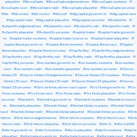
şikayetler
BorsaCepte
BorsaCepte değerlendirme
BorsaCepte inceleme
BorsaCepte nasıl
BorsaCepte nedir
BorsaCepte şikayetler
BorsaCepte yorumlar
btc
btc analiz
btc ne olur
btcusdt
btg capital güvenilir mi
btg capital nasıl
btg capital nedir
btg capital şikayetler
btg capital yorumlar
Bullprofits
Bullprofits değerlendirme
Bullprofits nasıl
Bullprofits ndir
Bullprofits nedir
Bullprofits şikayetler
Bullprofits yorumlar
capital trader
capital trader güvenilir
mi
capital trader inceleme
capital trader lisanslı mı
capital trader şikayetler
Capital Xtend güvenilir mi
Capital Xtend inceleme
Capital Xtend nasıl
Capital
Xtend şikayetler
Capital Xtend yorumlar
Cep Portföy
Cep Portföy değerlendirme
Cep Portföy nasıl
Cep Portföy ndir
Cep Portföy nedir
Cep Portföy şikayetler
Cep Portföy yorumlar
cio markets güvenilir mi
cio markets inceleme
cio markets
nasıl
cio markets nedir
cio markets şikayetler
cio markets yorumlar
Classic
Global LTD
Classic Global LTD değerlendirme
Classic Global LTD inceleme
Classic
Global LTD nasıl
Classic Global LTD nedir
Classic Global LTD şikayetler
Classic
Global LTD yorumlar
Coin ile forex yatırımı nasıl yapılır
Crs Forex güvenilir mi
Crs
Forex inceleme
Crs Forex nasıl
Crs Forex nedir
Crs Forex şikayetler
Crs Forex
yorumlar
destek fx
destek fx güvenilir mi
destek fx inceleme
destek fx lisanslı
mı
destek fx şikayetler
Destek Global
Destek Global inceleme
Destek Global
nasıl
Destek Global nedir
Destek Global şikayetler
Destek Global yorumlar
Dnb
Yatırım
Dnb Yatırım değerlendirme
Dnb Yatırım inceleme
Dnb Yatırım nasıl
Dnb
Yatırım nedir
Dnb Yatırım şikayetler
Dnb Yatırım yorumlar
efor fx
efor fx 2022
efor fx güvenilir mi
efor fx inceleme
efor fx şikayetler
ekol fx inceleme
ekol fx
şikayetleri
elite trade güvenilir mi
elite trade lisanslı mı
elite trade nasıl
elite