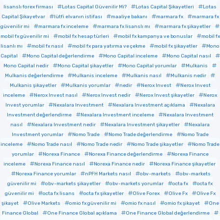
lisanslı forex firması
Lotas Capital Güvenilir Mi?
Lotas Capital Şikayetleri
Lotas
Capital Şikayetvar
lütfi elvanın istifası
maaliye bakanı
marmara fx
marmara fx
güvenilir mi
marmara fx inceleme
marmara fx lisanslı mı
marmara fx şikayetler
mobil fx güvenilir mi
mobil fx hesap türleri
mobil fx kampanya ve bonuslar
mobil fx
lisanlı mı
mobil fx nasıl
mobil fx para yatırma ve çekme
mobil fx şikayetler
Mono
Capital
Mono Capital değerlendirme
Mono Capital inceleme
Mono Capital nasıl
Mono Capital nedir
Mono Capital şikayetler
Mono Capital yorumlar
Mulkanis
Mulkanis değerlendirme
Mulkanis inceleme
Mulkanis nasıl
Mulkanis nedir
Mulkanis şikayetler
Mulkanis yorumlar
nedir
Nerox Invest
Nerox Invest
inceleme
Nerox Invest nasıl
Nerox Invest nedir
Nerox Invest şikayetler
Nerox
Invest yorumlar
Nexalara Investment
Nexalara Investment açıklama
Nexalara
Investment değerlendirme
Nexalara Investment inceleme
Nexalara Investment
nasıl
Nexalara Investment nedir
Nexalara Investment şikayetler
Nexalara
Investment yorumlar
Nomo Trade
Nomo Trade değerlendirme
Nomo Trade
inceleme
Nomo Trade nasıl
Nomo Trade nedir
Nomo Trade şikayetler
Nomo Trade
yorumlar
Norexa Finance
Norexa Finance değerlendirme
Norexa Finance
inceleme
Norexa Finance nasıl
Norexa Finance nedir
Norexa Finance şikayetler
Norexa Finance yorumlar
nPFH Markets nasıl
obv-markets
obv-markets
güvenilir mi
obv-markets şikayetler
obv-markets yorumlar
octa fx
octa fx
güvenilir mi
octa fx lisans
octa fx şikayetler
Olive Forex
Olive Fx
Olive Fx
şikayet
Olive Markets
omio fx güvenilir mi
omio fx nasıl
omio fx şikayet
One
Finance Global
One Finance Global açıklama
One Finance Global değerlendirme