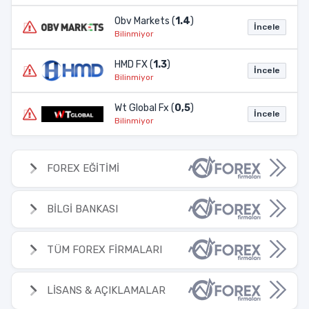
Obv Markets (
1.4
)
İncele
Bilinmiyor
HMD FX (
1.3
)
İncele
Bilinmiyor
Wt Global Fx (
0,5
)
İncele
Bilinmiyor
FOREX EĞİTİMİ
BİLGİ BANKASI
TÜM FOREX FİRMALARI
LİSANS & AÇIKLAMALAR