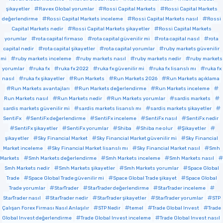
şikayetler
Ravex Global yorumlar
Rossi Capital Markets
Rossi Capital Markets
değerlendirme
Rossi Capital Markets inceleme
Rossi Capital Markets nasıl
Rossi
Capital Markets nedir
Rossi Capital Markets şikayetler
Rossi Capital Markets
yorumlar
rota capital firmaso
rota capital güvenilir mi
rota capital nasıl
rota
capital nedir
rota capital şikayetler
rota capital yorumlar
ruby markets güvenilir
mi
ruby markets inceleme
ruby markets nasıl
ruby markets nedir
ruby markets
yorumlar
ruka fx
ruka fx 2022
ruka fx güvenilir mi
ruka fx lisanslı mı
ruka fx
nasıl
ruka fx şikayetler
Run Markets
Run Markets 2026
Run Markets açıklama
Run Markets avantajları
Run Markets değerlendirme
Run Markets inceleme
Run Markets nasıl
Run Markets nedir
Run Markets yorumlar
sardis markets
sardis markets güvenilir mi
sardis markets lisanslı mı
sardis markets şikayetler
SentiFx
SentiFx değerlendirme
SentiFx inceleme
SentiFx nasıl
SentiFx nedir
SentiFx şikayetler
SentiFx yorumlar
Shiba
Shiba ne olur
Şikayetler
şikayetler
Sky Financial Market
Sky Financial Market güvenilir mi
Sky Financial
Market inceleme
Sky Financial Market lisanslı mı
Sky Financial Market nasıl
Smh
Markets
Smh Markets değerlendirme
Smh Markets inceleme
Smh Markets nasıl
Smh Markets nedir
Smh Markets şikayetler
Smh Markets yorumlar
Space Global
Trade
Space Global Trade güvenilir mi
Space Global Trade şikayet
Space Global
Trade yorumlar
StarTrader
StarTrader değerlendirme
StarTrader inceleme
StarTrader nasıl
StarTrader nedir
StarTrader şikayetler
StarTrader yorumlar
STP
Çalışan Forex Firması Nasıl Anlaşılır
STP Nedir
temel
Trade Global Invest
Trade
Global Invest değerlendirme
Trade Global Invest inceleme
Trade Global Invest nasıl