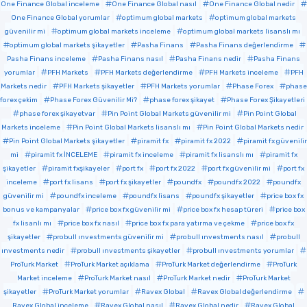
One Finance Global inceleme
One Finance Global nasıl
One Finance Global nedir
One Finance Global yorumlar
optimum global markets
optimum global markets
güvenilir mi
optimum global markets inceleme
optimum global markets lisanslı mı
optimum global markets şikayetler
Pasha Finans
Pasha Finans değerlendirme
Pasha Finans inceleme
Pasha Finans nasıl
Pasha Finans nedir
Pasha Finans
yorumlar
PFH Markets
PFH Markets değerlendirme
PFH Markets inceleme
PFH
Markets nedir
PFH Markets şikayetler
PFH Markets yorumlar
Phase Forex
phase
forex çekim
Phase Forex Güvenilir Mi?
phase forex şikayet
Phase Forex Şikayetleri
phase forex şikayetvar
Pin Point Global Markets güvenilir mi
Pin Point Global
Markets inceleme
Pin Point Global Markets lisanslı mı
Pin Point Global Markets nedir
Pin Point Global Markets şikayetler
piramit fx
piramit fx 2022
piramit fx güvenilir
mi
piramit fx İNCELEME
piramit fx inceleme
piramit fx lisanslı mı
piramit fx
şikayetler
piramit fxşikayeler
port fx
port fx 2022
port fx güvenilir mi
port fx
inceleme
port fx lisans
port fx şikayetler
poundfx
poundfx 2022
poundfx
güvenilir mi
poundfx inceleme
poundfx lisans
poundfx şikayetler
price box fx
bonus ve kampanyalar
price box fx güvenilir mi
price box fx hesap türeri
price box
fx lisanlı mı
price box fx nasıl
price box fx para yatırma ve çekme
price box fx
şikayetler
probull ınvestments güvenilir mi
probull ınvestments nasıl
probull
ınvestments nedir
probull ınvestments şikayetler
probull ınvestments yorumlar
ProTurk Market
ProTurk Market açıklama
ProTurk Market değerlendirme
ProTurk
Market inceleme
ProTurk Market nasıl
ProTurk Market nedir
ProTurk Market
şikayetler
ProTurk Market yorumlar
Ravex Global
Ravex Global değerlendirme
Ravex Global inceleme
Ravex Global nasıl
Ravex Global nedir
Ravex Global