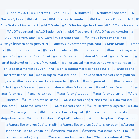
5 Kasım 2021
A Markets Güvenilir Mi?
A Markets İ
A Markets İnceleme
A
Markets Şikayet
Aktif Forex
Aktif Forex Güvenilir mi
Alba Brokers Güvenilir Mi?
Alba Brokers Lisanslı Mı?
ALG Trade
ALG Trade değerlendirme
ALG Trade inceleme
ALG Trade nasıl
ALG Trade nedir
ALG Trade nedri
ALG Trade şikayetler
ALG Trade yorumlar
AllWays İnvestments nasıl
AllWays İnvestments nedir
AllWays İnvestments şikayetler
AllWays İnvestments yorumlar
Altın Analizi
amor
fx
amor fx güvenilir mi
amor fx inceleme
amor fx lisanslı mı
amor fx şikayetler
analiz
anat fx güvenilir mi
anat fx lisanslı mı
anat fx nasıl
anat fx nedir
anat fx şikayetler
anat fx yorumlar
anka capital markets bonus ve kampanyalar
anka capital markets güvenilir mi
anka capital markets hesap türleri
anka capital
markets lisanslı mı
anka capital markets nasıl
anka capital markets para yatırma
çekme
anka capital markets şikayetler
as fx
as fx güvenilir mi
as fx hesap
türleri
as fx incelem
as fx inceleme
as fx lisanslı mı
asal forex güvenilir mi
asal forex nasıl
asal forex nedir
asal forex şikayetler
asal forex yorumlar
Auro
Markets
Auro Markets açıklama
Auro Markets değerlendirme
Auro Markets
inceleme
Auro Markets nasıl
Auro Markets nedir
Auro Markets şikayetler
Auro
Markets yorumlar
Aurora Bosphorus Capital
Aurora Bosphorus Capital
değerlendirme
Aurora Bosphorus Capital inceleme
Aurora Bosphorus Capital nasıl
Aurora Bosphorus Capital nedir
Aurora Bosphorus Capital şikayetler
Aurora
Bosphorus Capital yorumlar
avenva-markets
avenva-markets güvenilir mi
avenva-markets şikayetler
avenva-markets yorumlar
Avis Investment
Avis