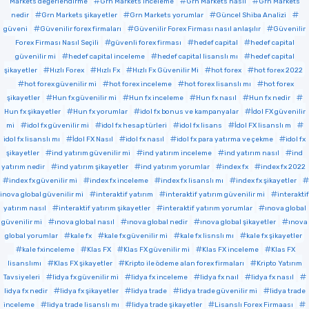
Markets değerlendirme
Grn Markets inceleme
Grn Markets nasıl
Grn Markets
nedir
Grn Markets şikayetler
Grn Markets yorumlar
Güncel Shiba Analizi
güveni
Güvenilir forex firmaları
Güvenilir Forex Firması nasıl anlaşılır
Güvenilir
Forex Firması Nasıl Seçili
güvenli forex firması
hedef capital
hedef capital
güvenilir mi
hedef capital inceleme
hedef capital lisanslı mı
hedef capital
şikayetler
Hızlı Forex
Hızlı Fx
Hızlı Fx Güvenilir Mi
hot forex
hot forex 2022
hot forex güvenilir mi
hot forex inceleme
hot forex lisanslı mı
hot forex
şikayetler
Hun fx güvenilir mi
Hun fx inceleme
Hun fx nasıl
Hun fx nedir
Hun fx şikayetler
Hun fx yorumlar
idol fx bonus ve kampanyalar
İdol FX güvenilir
mi
idol fx güvenilir mi
idol fx hesap türleri
idol fx lisans
İdol FX lisanslı m
idol fx lisanslı mı
İdol FX Nasıl
idol fx nasıl
idol fx para yatırma ve çekme
idol fx
şikayetler
ind yatırım güvenilir mi
ind yatırım inceleme
ind yatırım nasıl
ind
yatırım nedir
ind yatırım şikayetler
ind yatırım yorumlar
index fx
index fx 2022
index fx güvenilir mi
index fx inceleme
index fx lisanslı mı
index fx şikayetler
inova global güvenilir mi
interaktif yatırım
interaktif yatırım güvenilir mi
interaktif
yatırım nasıl
interaktif yatırım şikayetler
interaktif yatırım yorumlar
ınova global
güvenilir mi
ınova global nasıl
ınova global nedir
ınova global şikayetler
ınova
global yorumlar
kale fx
kale fx güvenilir mi
kale fx lisnslı mı
kale fx şikayetler
kale fxinceleme
Klas FX
Klas FX güvenilir mi
Klas FX inceleme
Klas FX
lisanslımı
Klas FX şikayetler
Kripto ile ödeme alan forex firmaları
Kripto Yatırım
Tavsiyeleri
lidya fx güvenilir mi
lidya fx inceleme
lidya fx naıl
lidya fx nasıl
lidya fx nedir
lidya fx şikayetler
lidya trade
lidya trade güvenilir mi
lidya trade
inceleme
lidya trade lisanslı mı
lidya trade şikayetler
Lisanslı Forex Firmaası