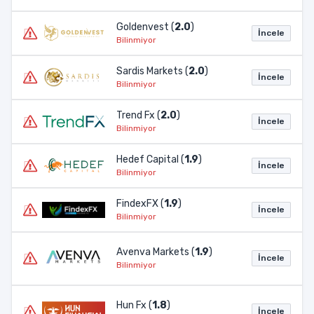
Goldenvest (
2.0
)
İncele
Bilinmiyor
Sardis Markets (
2.0
)
İncele
Bilinmiyor
Trend Fx (
2.0
)
İncele
Bilinmiyor
Hedef Capital (
1.9
)
İncele
Bilinmiyor
FindexFX (
1.9
)
İncele
Bilinmiyor
Avenva Markets (
1.9
)
İncele
Bilinmiyor
Hun Fx (
1.8
)
İncele