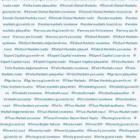
trade nedir
elite trade şikayetler
Emirati Global Markets
Emirati Global Markets
güvenilir mi
Emirati Global Markets inceleme
Emirati Global Markets lisanslı mı
Emirati Global Markets nasıl
Emirati Global Markets nedir
endex markets
endex
markets güvenilir mi
endex markets inceleme
endex markets lisanslı mı
endex
markets şikayetler
envoy pro fx güvenilir mi
envoy pro fx inceleme
envoy pro fx
nasıl
envoy pro fx nedir
envoy pro fx yorumlar
Exfast Markets
Exfast Markets
açıklama
Exfast Markets değerlendirme
Exfast Markets inceleme
Exfast Markets
nasıl
Exfast Markets nedir
Exfast Markets şikayet
Exfast Markets yorumlar
Expert Capital güvenilir mi
Expert Capital inceleme
Expert Capital Lisanslı mı
Expert Capital nasıl
Expert Capital nedir
Expert Capital şikayetler
Felix Markets
Felix Markets değerlendirme
Felix Markets inceleme
Felix Markets nasıl
Felix
Markets nedir
Felix Markets şikayetler
Felix Markets yorumlar
fgc bors şikayetler
fgc borsa
fgc borsa güvenilir mi
Fiber Markets
Fiber Markets güvenilir mi
Fiber markets lisansı
fiber markets şikayetleri
findexfx güvenil
findexfx güvenilir
mi
findexfx inceleme
findexfx nasıl
findexfx nedir
findexfx şikayetler
findexfx yorumlar
finx brokers güvenilir mi
finx brokers inceleme
finx brokers
nasıl
finx brokers yorumlar
fiz fx
Flux-Market
Flux-Market açıklama
Flux-
Market değerlendirme
Flux-Market inceleme
Flux-Market nasıl
Flux-Market nedir
Flux-Market yorumlar
Forex Firmaları Seçimi Nasıl Yapılır
forex güvenilir mi
forex güvenli mi
Forex Kripto Yatırım
forex nedir
Forex STP
forex tıj güvenilir mi
forex tıj nasıl
forex tıj nedir
forex tıj şikayetler
forex tıj yorumlar
forte grand
güvenilir mi
forte grand inceleme
forte grand nasıl
forte grand nedir
forte