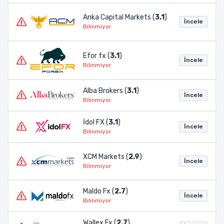
Anka Capital Markets (
3.1
)
İncele
Bilinmiyor
Efor fx (
3.1
)
İncele
Bilinmiyor
Alba Brokers (
3.1
)
İncele
Bilinmiyor
İdol FX (
3.1
)
İncele
Bilinmiyor
XCM Markets (
2.9
)
İncele
Bilinmiyor
Maldo Fx (
2.7
)
İncele
Bilinmiyor
Wallex Fx (
2.7
)