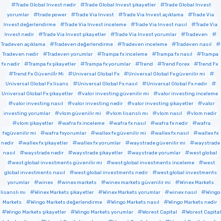
Trade Global Invest nedir
Trade Global Invest şikayetler
Trade Global Invest
yorumlar
trade power
Trade Via Invest
Trade Via Invest açıklama
Trade Via
Invest değerlendirme
Trade Via Invest inceleme
Trade Via Invest nasıl
Trade Via
Invest nedir
Trade Via Invest şikayetler
Trade Via Invest yorumlar
Tradeven
Tradeven açıklama
Tradeven değerlendirme
Tradeven inceleme
Tradeven nasıl
Tradeven nedir
Tradeven yorumlar
Trampa fx inceleme
Trampa fx nasıl
Trampa
fx nedir
Trampa fx şikayetler
Trampa fx yorumlar
Trend
Trend Forex
Trend Fx
Trend Fx Güvenilİr Mi
Universal Global Fx
Universal Global Fx güvenilir mi
Universal Global Fx lisans
Universal Global Fx nasıl
Universal Global Fx nedir
Universal Global Fx şikayetler
valor investing güvenilir mi
valor investing inceleme
valor investing nasıl
valor investing nedir
valor investing şikayetler
valor
investing yorumlar
vlom güvenilir mi
vlom lisanslı mı
vlom nasıl
vlom nedir
vlom şikayetler
wafra fx inceleme
wafra fx nasıl
wafra fx nedir
wafra
fxgüvenilir mi
wafra fxyorumlar
wallex fx güvenilir mi
wallex fx nasıl
wallex fx
nedir
wallex fx şikayetler
wallex fx yorumlar
waystrade güvenilir mi
waystrade
nasıl
waystrade nedir
waystrade şikayetler
waystrade yorumlar
west global
west global investments güvenilir mi
west global investments inceleme
west
global investments nasıl
west global investments nedir
west global investments
yorumlar
winex
winex markets
winex markets güvenilir mi
Winex Markets
lisanslı mı
Winex Markets şikayetler
Winex Markets yorumlar
winex nasıl
Wingo
Markets
Wingo Markets değerlendirme
Wingo Markets nasıl
Wingo Markets nedir
Wingo Markets şikayetler
Wingo Markets yorumlar
Worest Capital
Worest Capital