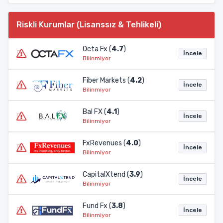
Riskli Kurumlar (Lisanssız & Tehlikeli)
Octa Fx (
4.7
)
İncele
Bilinmiyor
Fiber Markets (
4.2
)
İncele
Bilinmiyor
Bal FX (
4.1
)
İncele
Bilinmiyor
FxRevenues (
4.0
)
İncele
Bilinmiyor
CapitalXtend (
3.9
)
İncele
Bilinmiyor
Fund Fx (
3.8
)
İncele
Bilinmiyor