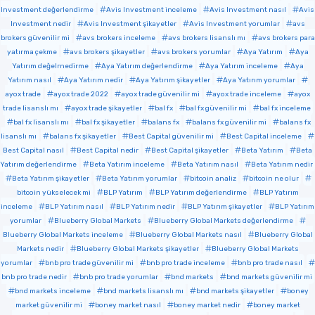
Investment değerlendirme
Avis Investment inceleme
Avis Investment nasıl
Avis
Investment nedir
Avis Investment şikayetler
Avis Investment yorumlar
avs
brokers güvenilir mi
avs brokers inceleme
avs brokers lisanslı mı
avs brokers para
yatırma çekme
avs brokers şikayetler
avs brokers yorumlar
Aya Yatırım
Aya
Yatırım değelrnedirme
Aya Yatırım değerlendirme
Aya Yatırım inceleme
Aya
Yatırım nasıl
Aya Yatırım nedir
Aya Yatırım şikayetler
Aya Yatırım yorumlar
ayox trade
ayox trade 2022
ayox trade güvenilir mi
ayox trade inceleme
ayox
trade lisanslı mı
ayox trade şikayetler
bal fx
bal fx güvenilir mi
bal fx inceleme
bal fx lisanslı mı
bal fx şikayetler
balans fx
balans fx güvenilir mi
balans fx
lisanslı mı
balans fx şikayetler
Best Capital güvenilir mi
Best Capital inceleme
Best Capital nasıl
Best Capital nedir
Best Capital şikayetler
Beta Yatırım
Beta
Yatırım değerlendirme
Beta Yatırım inceleme
Beta Yatırım nasıl
Beta Yatırım nedir
Beta Yatırım şikayetler
Beta Yatırım yorumlar
bitcoin analiz
bitcoin ne olur
bitcoin yükselecek mi
BLP Yatırım
BLP Yatırım değerlendirme
BLP Yatırım
inceleme
BLP Yatırım nasıl
BLP Yatırım nedir
BLP Yatırım şikayetler
BLP Yatırım
yorumlar
Blueberry Global Markets
Blueberry Global Markets değerlendirme
Blueberry Global Markets inceleme
Blueberry Global Markets nasıl
Blueberry Global
Markets nedir
Blueberry Global Markets şikayetler
Blueberry Global Markets
yorumlar
bnb pro trade güvenilir mi
bnb pro trade inceleme
bnb pro trade nasıl
bnb pro trade nedir
bnb pro trade yorumlar
bnd markets
bnd markets güvenilir mi
bnd markets inceleme
bnd markets lisanslı mı
bnd markets şikayetler
boney
market güvenilir mi
boney market nasıl
boney market nedir
boney market