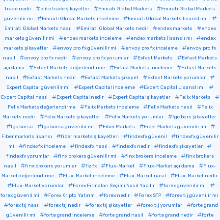
trade nedir
elite trade şikayetler
Emirati Global Markets
Emirati Global Markets
güvenilir mi
Emirati Global Markets inceleme
Emirati Global Markets lisanslı mı
Emirati Global Markets nasıl
Emirati Global Markets nedir
endex markets
endex
markets güvenilir mi
endex markets inceleme
endex markets lisanslı mı
endex
markets şikayetler
envoy pro fx güvenilir mi
envoy pro fx inceleme
envoy pro fx
nasıl
envoy pro fx nedir
envoy pro fx yorumlar
Exfast Markets
Exfast Markets
açıklama
Exfast Markets değerlendirme
Exfast Markets inceleme
Exfast Markets
nasıl
Exfast Markets nedir
Exfast Markets şikayet
Exfast Markets yorumlar
Expert Capital güvenilir mi
Expert Capital inceleme
Expert Capital Lisanslı mı
Expert Capital nasıl
Expert Capital nedir
Expert Capital şikayetler
Felix Markets
Felix Markets değerlendirme
Felix Markets inceleme
Felix Markets nasıl
Felix
Markets nedir
Felix Markets şikayetler
Felix Markets yorumlar
fgc bors şikayetler
fgc borsa
fgc borsa güvenilir mi
Fiber Markets
Fiber Markets güvenilir mi
Fiber markets lisansı
fiber markets şikayetleri
findexfx güvenil
findexfx güvenilir
mi
findexfx inceleme
findexfx nasıl
findexfx nedir
findexfx şikayetler
findexfx yorumlar
finx brokers güvenilir mi
finx brokers inceleme
finx brokers
nasıl
finx brokers yorumlar
fiz fx
Flux-Market
Flux-Market açıklama
Flux-
Market değerlendirme
Flux-Market inceleme
Flux-Market nasıl
Flux-Market nedir
Flux-Market yorumlar
Forex Firmaları Seçimi Nasıl Yapılır
forex güvenilir mi
forex güvenli mi
Forex Kripto Yatırım
forex nedir
Forex STP
forex tıj güvenilir mi
forex tıj nasıl
forex tıj nedir
forex tıj şikayetler
forex tıj yorumlar
forte grand
güvenilir mi
forte grand inceleme
forte grand nasıl
forte grand nedir
forte