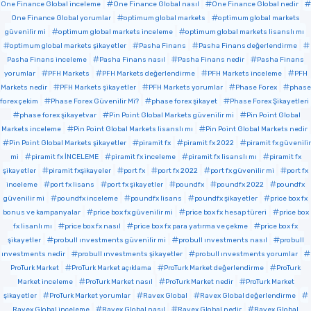
One Finance Global inceleme
One Finance Global nasıl
One Finance Global nedir
One Finance Global yorumlar
optimum global markets
optimum global markets
güvenilir mi
optimum global markets inceleme
optimum global markets lisanslı mı
optimum global markets şikayetler
Pasha Finans
Pasha Finans değerlendirme
Pasha Finans inceleme
Pasha Finans nasıl
Pasha Finans nedir
Pasha Finans
yorumlar
PFH Markets
PFH Markets değerlendirme
PFH Markets inceleme
PFH
Markets nedir
PFH Markets şikayetler
PFH Markets yorumlar
Phase Forex
phase
forex çekim
Phase Forex Güvenilir Mi?
phase forex şikayet
Phase Forex Şikayetleri
phase forex şikayetvar
Pin Point Global Markets güvenilir mi
Pin Point Global
Markets inceleme
Pin Point Global Markets lisanslı mı
Pin Point Global Markets nedir
Pin Point Global Markets şikayetler
piramit fx
piramit fx 2022
piramit fx güvenilir
mi
piramit fx İNCELEME
piramit fx inceleme
piramit fx lisanslı mı
piramit fx
şikayetler
piramit fxşikayeler
port fx
port fx 2022
port fx güvenilir mi
port fx
inceleme
port fx lisans
port fx şikayetler
poundfx
poundfx 2022
poundfx
güvenilir mi
poundfx inceleme
poundfx lisans
poundfx şikayetler
price box fx
bonus ve kampanyalar
price box fx güvenilir mi
price box fx hesap türeri
price box
fx lisanlı mı
price box fx nasıl
price box fx para yatırma ve çekme
price box fx
şikayetler
probull ınvestments güvenilir mi
probull ınvestments nasıl
probull
ınvestments nedir
probull ınvestments şikayetler
probull ınvestments yorumlar
ProTurk Market
ProTurk Market açıklama
ProTurk Market değerlendirme
ProTurk
Market inceleme
ProTurk Market nasıl
ProTurk Market nedir
ProTurk Market
şikayetler
ProTurk Market yorumlar
Ravex Global
Ravex Global değerlendirme
Ravex Global inceleme
Ravex Global nasıl
Ravex Global nedir
Ravex Global