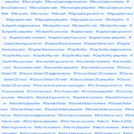
şikayetler
BorsaCepte
BorsaCepte değerlendirme
BorsaCepte inceleme
BorsaCepte nasıl
BorsaCepte nedir
BorsaCepte şikayetler
BorsaCepte yorumlar
btc
btc analiz
btc ne olur
btcusdt
btg capital güvenilir mi
btg capital nasıl
btg capital nedir
btg capital şikayetler
btg capital yorumlar
Bullprofits
Bullprofits değerlendirme
Bullprofits nasıl
Bullprofits ndir
Bullprofits nedir
Bullprofits şikayetler
Bullprofits yorumlar
capital trader
capital trader güvenilir
mi
capital trader inceleme
capital trader lisanslı mı
capital trader şikayetler
Capital Xtend güvenilir mi
Capital Xtend inceleme
Capital Xtend nasıl
Capital
Xtend şikayetler
Capital Xtend yorumlar
Cep Portföy
Cep Portföy değerlendirme
Cep Portföy nasıl
Cep Portföy ndir
Cep Portföy nedir
Cep Portföy şikayetler
Cep Portföy yorumlar
cio markets güvenilir mi
cio markets inceleme
cio markets
nasıl
cio markets nedir
cio markets şikayetler
cio markets yorumlar
Classic
Global LTD
Classic Global LTD değerlendirme
Classic Global LTD inceleme
Classic
Global LTD nasıl
Classic Global LTD nedir
Classic Global LTD şikayetler
Classic
Global LTD yorumlar
Coin ile forex yatırımı nasıl yapılır
Crs Forex güvenilir mi
Crs
Forex inceleme
Crs Forex nasıl
Crs Forex nedir
Crs Forex şikayetler
Crs Forex
yorumlar
destek fx
destek fx güvenilir mi
destek fx inceleme
destek fx lisanslı
mı
destek fx şikayetler
Destek Global
Destek Global inceleme
Destek Global
nasıl
Destek Global nedir
Destek Global şikayetler
Destek Global yorumlar
Dnb
Yatırım
Dnb Yatırım değerlendirme
Dnb Yatırım inceleme
Dnb Yatırım nasıl
Dnb
Yatırım nedir
Dnb Yatırım şikayetler
Dnb Yatırım yorumlar
efor fx
efor fx 2022
efor fx güvenilir mi
efor fx inceleme
efor fx şikayetler
ekol fx inceleme
ekol fx
şikayetleri
elite trade güvenilir mi
elite trade lisanslı mı
elite trade nasıl
elite