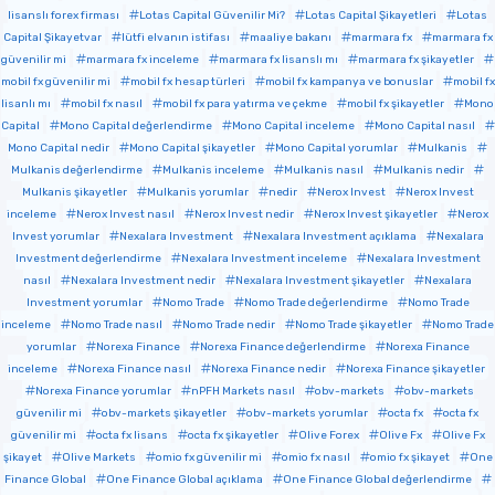
lisanslı forex firması
Lotas Capital Güvenilir Mi?
Lotas Capital Şikayetleri
Lotas
Capital Şikayetvar
lütfi elvanın istifası
maaliye bakanı
marmara fx
marmara fx
güvenilir mi
marmara fx inceleme
marmara fx lisanslı mı
marmara fx şikayetler
mobil fx güvenilir mi
mobil fx hesap türleri
mobil fx kampanya ve bonuslar
mobil fx
lisanlı mı
mobil fx nasıl
mobil fx para yatırma ve çekme
mobil fx şikayetler
Mono
Capital
Mono Capital değerlendirme
Mono Capital inceleme
Mono Capital nasıl
Mono Capital nedir
Mono Capital şikayetler
Mono Capital yorumlar
Mulkanis
Mulkanis değerlendirme
Mulkanis inceleme
Mulkanis nasıl
Mulkanis nedir
Mulkanis şikayetler
Mulkanis yorumlar
nedir
Nerox Invest
Nerox Invest
inceleme
Nerox Invest nasıl
Nerox Invest nedir
Nerox Invest şikayetler
Nerox
Invest yorumlar
Nexalara Investment
Nexalara Investment açıklama
Nexalara
Investment değerlendirme
Nexalara Investment inceleme
Nexalara Investment
nasıl
Nexalara Investment nedir
Nexalara Investment şikayetler
Nexalara
Investment yorumlar
Nomo Trade
Nomo Trade değerlendirme
Nomo Trade
inceleme
Nomo Trade nasıl
Nomo Trade nedir
Nomo Trade şikayetler
Nomo Trade
yorumlar
Norexa Finance
Norexa Finance değerlendirme
Norexa Finance
inceleme
Norexa Finance nasıl
Norexa Finance nedir
Norexa Finance şikayetler
Norexa Finance yorumlar
nPFH Markets nasıl
obv-markets
obv-markets
güvenilir mi
obv-markets şikayetler
obv-markets yorumlar
octa fx
octa fx
güvenilir mi
octa fx lisans
octa fx şikayetler
Olive Forex
Olive Fx
Olive Fx
şikayet
Olive Markets
omio fx güvenilir mi
omio fx nasıl
omio fx şikayet
One
Finance Global
One Finance Global açıklama
One Finance Global değerlendirme