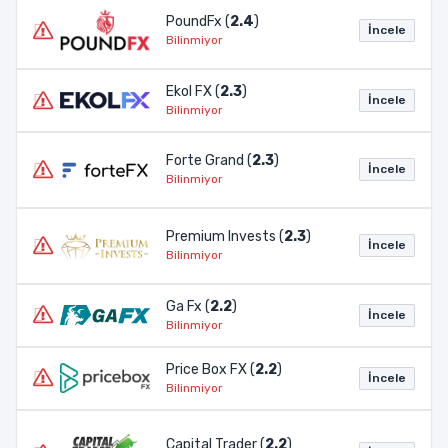
PoundFx (
2.4
)
İncele
Bilinmiyor
Ekol FX (
2.3
)
İncele
Bilinmiyor
Forte Grand (
2.3
)
İncele
Bilinmiyor
Premium Invests (
2.3
)
İncele
Bilinmiyor
Ga Fx (
2.2
)
İncele
Bilinmiyor
Price Box FX (
2.2
)
İncele
Bilinmiyor
Capital Trader (
2.2
)