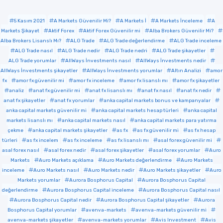
5 Kasım 2021
A Markets Güvenilir Mi?
A Markets İ
A Markets İnceleme
A
Markets Şikayet
Aktif Forex
Aktif Forex Güvenilir mi
Alba Brokers Güvenilir Mi?
Alba Brokers Lisanslı Mı?
ALG Trade
ALG Trade değerlendirme
ALG Trade inceleme
ALG Trade nasıl
ALG Trade nedir
ALG Trade nedri
ALG Trade şikayetler
ALG Trade yorumlar
AllWays İnvestments nasıl
AllWays İnvestments nedir
AllWays İnvestments şikayetler
AllWays İnvestments yorumlar
Altın Analizi
amor
fx
amor fx güvenilir mi
amor fx inceleme
amor fx lisanslı mı
amor fx şikayetler
analiz
anat fx güvenilir mi
anat fx lisanslı mı
anat fx nasıl
anat fx nedir
anat fx şikayetler
anat fx yorumlar
anka capital markets bonus ve kampanyalar
anka capital markets güvenilir mi
anka capital markets hesap türleri
anka capital
markets lisanslı mı
anka capital markets nasıl
anka capital markets para yatırma
çekme
anka capital markets şikayetler
as fx
as fx güvenilir mi
as fx hesap
türleri
as fx incelem
as fx inceleme
as fx lisanslı mı
asal forex güvenilir mi
asal forex nasıl
asal forex nedir
asal forex şikayetler
asal forex yorumlar
Auro
Markets
Auro Markets açıklama
Auro Markets değerlendirme
Auro Markets
inceleme
Auro Markets nasıl
Auro Markets nedir
Auro Markets şikayetler
Auro
Markets yorumlar
Aurora Bosphorus Capital
Aurora Bosphorus Capital
değerlendirme
Aurora Bosphorus Capital inceleme
Aurora Bosphorus Capital nasıl
Aurora Bosphorus Capital nedir
Aurora Bosphorus Capital şikayetler
Aurora
Bosphorus Capital yorumlar
avenva-markets
avenva-markets güvenilir mi
avenva-markets şikayetler
avenva-markets yorumlar
Avis Investment
Avis