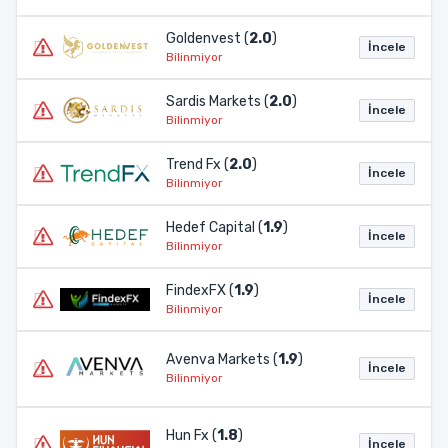
Goldenvest (
2.0
)
İncele
Bilinmiyor
Sardis Markets (
2.0
)
İncele
Bilinmiyor
Trend Fx (
2.0
)
İncele
Bilinmiyor
Hedef Capital (
1.9
)
İncele
Bilinmiyor
FindexFX (
1.9
)
İncele
Bilinmiyor
Avenva Markets (
1.9
)
İncele
Bilinmiyor
Hun Fx (
1.8
)
İncele