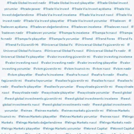
Trade Global Invest nedir
Trade Global Invest şikayetler
Trade Global Invest
yorumlar
trade power
Trade Via Invest
Trade Via Invest açıklama
Trade Via
Invest değerlendirme
Trade Via Invest inceleme
Trade Via Invest nasıl
Trade Via
Invest nedir
Trade Via Invest şikayetler
Trade Via Invest yorumlar
Tradeven
Tradeven açıklama
Tradeven değerlendirme
Tradeven inceleme
Tradeven nasıl
Tradeven nedir
Tradeven yorumlar
Trampa fx inceleme
Trampa fx nasıl
Trampa
fx nedir
Trampa fx şikayetler
Trampa fx yorumlar
Trend
Trend Forex
Trend Fx
Trend Fx Güvenilİr Mi
Universal Global Fx
Universal Global Fx güvenilir mi
Universal Global Fx lisans
Universal Global Fx nasıl
Universal Global Fx nedir
Universal Global Fx şikayetler
valor investing güvenilir mi
valor investing inceleme
valor investing nasıl
valor investing nedir
valor investing şikayetler
valor
investing yorumlar
vlom güvenilir mi
vlom lisanslı mı
vlom nasıl
vlom nedir
vlom şikayetler
wafra fx inceleme
wafra fx nasıl
wafra fx nedir
wafra
fxgüvenilir mi
wafra fxyorumlar
wallex fx güvenilir mi
wallex fx nasıl
wallex fx
nedir
wallex fx şikayetler
wallex fx yorumlar
waystrade güvenilir mi
waystrade
nasıl
waystrade nedir
waystrade şikayetler
waystrade yorumlar
west global
west global investments güvenilir mi
west global investments inceleme
west
global investments nasıl
west global investments nedir
west global investments
yorumlar
winex
winex markets
winex markets güvenilir mi
Winex Markets
lisanslı mı
Winex Markets şikayetler
Winex Markets yorumlar
winex nasıl
Wingo
Markets
Wingo Markets değerlendirme
Wingo Markets nasıl
Wingo Markets nedir
Wingo Markets şikayetler
Wingo Markets yorumlar
Worest Capital
Worest Capital