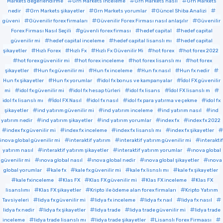
Markets değerlendirme
Grn Markets inceleme
Grn Markets nasıl
Grn Markets
nedir
Grn Markets şikayetler
Grn Markets yorumlar
Güncel Shiba Analizi
güveni
Güvenilir forex firmaları
Güvenilir Forex Firması nasıl anlaşılır
Güvenilir
Forex Firması Nasıl Seçili
güvenli forex firması
hedef capital
hedef capital
güvenilir mi
hedef capital inceleme
hedef capital lisanslı mı
hedef capital
şikayetler
Hızlı Forex
Hızlı Fx
Hızlı Fx Güvenilir Mi
hot forex
hot forex 2022
hot forex güvenilir mi
hot forex inceleme
hot forex lisanslı mı
hot forex
şikayetler
Hun fx güvenilir mi
Hun fx inceleme
Hun fx nasıl
Hun fx nedir
Hun fx şikayetler
Hun fx yorumlar
idol fx bonus ve kampanyalar
İdol FX güvenilir
mi
idol fx güvenilir mi
idol fx hesap türleri
idol fx lisans
İdol FX lisanslı m
idol fx lisanslı mı
İdol FX Nasıl
idol fx nasıl
idol fx para yatırma ve çekme
idol fx
şikayetler
ind yatırım güvenilir mi
ind yatırım inceleme
ind yatırım nasıl
ind
yatırım nedir
ind yatırım şikayetler
ind yatırım yorumlar
index fx
index fx 2022
index fx güvenilir mi
index fx inceleme
index fx lisanslı mı
index fx şikayetler
inova global güvenilir mi
interaktif yatırım
interaktif yatırım güvenilir mi
interaktif
yatırım nasıl
interaktif yatırım şikayetler
interaktif yatırım yorumlar
ınova global
güvenilir mi
ınova global nasıl
ınova global nedir
ınova global şikayetler
ınova
global yorumlar
kale fx
kale fx güvenilir mi
kale fx lisnslı mı
kale fx şikayetler
kale fxinceleme
Klas FX
Klas FX güvenilir mi
Klas FX inceleme
Klas FX
lisanslımı
Klas FX şikayetler
Kripto ile ödeme alan forex firmaları
Kripto Yatırım
Tavsiyeleri
lidya fx güvenilir mi
lidya fx inceleme
lidya fx naıl
lidya fx nasıl
lidya fx nedir
lidya fx şikayetler
lidya trade
lidya trade güvenilir mi
lidya trade
inceleme
lidya trade lisanslı mı
lidya trade şikayetler
Lisanslı Forex Firmaası