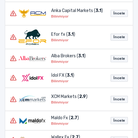
Anka Capital Markets (
3.1
)
İncele
Bilinmiyor
Efor fx (
3.1
)
İncele
Bilinmiyor
Alba Brokers (
3.1
)
İncele
Bilinmiyor
İdol FX (
3.1
)
İncele
Bilinmiyor
XCM Markets (
2.9
)
İncele
Bilinmiyor
Maldo Fx (
2.7
)
İncele
Bilinmiyor
Wallex Fx (
2.7
)