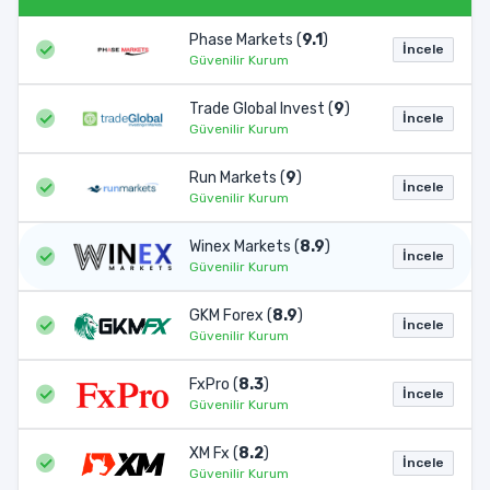
Phase Markets (
9.1
)
İncele
Güvenilir Kurum
Trade Global Invest (
9
)
İncele
Güvenilir Kurum
Run Markets (
9
)
İncele
Güvenilir Kurum
Winex Markets (
8.9
)
İncele
Güvenilir Kurum
GKM Forex (
8.9
)
İncele
Güvenilir Kurum
FxPro (
8.3
)
İncele
Güvenilir Kurum
XM Fx (
8.2
)
İncele
Güvenilir Kurum