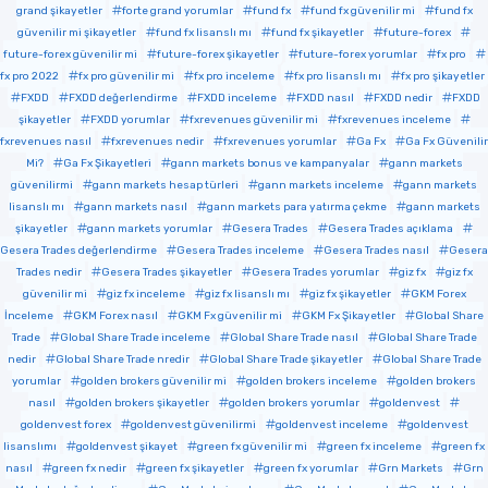
grand şikayetler
forte grand yorumlar
fund fx
fund fx güvenilir mi
fund fx
güvenilir mi şikayetler
fund fx lisanslı mı
fund fx şikayetler
future-forex
future-forex güvenilir mi
future-forex şikayetler
future-forex yorumlar
fx pro
fx pro 2022
fx pro güvenilir mi
fx pro inceleme
fx pro lisanslı mı
fx pro şikayetler
FXDD
FXDD değerlendirme
FXDD inceleme
FXDD nasıl
FXDD nedir
FXDD
şikayetler
FXDD yorumlar
fxrevenues güvenilir mi
fxrevenues inceleme
fxrevenues nasıl
fxrevenues nedir
fxrevenues yorumlar
Ga Fx
Ga Fx Güvenilir
Mi?
Ga Fx Şikayetleri
gann markets bonus ve kampanyalar
gann markets
güvenilirmi
gann markets hesap türleri
gann markets inceleme
gann markets
lisanslı mı
gann markets nasıl
gann markets para yatırma çekme
gann markets
şikayetler
gann markets yorumlar
Gesera Trades
Gesera Trades açıklama
Gesera Trades değerlendirme
Gesera Trades inceleme
Gesera Trades nasıl
Gesera
Trades nedir
Gesera Trades şikayetler
Gesera Trades yorumlar
giz fx
giz fx
güvenilir mi
giz fx inceleme
giz fx lisanslı mı
giz fx şikayetler
GKM Forex
İnceleme
GKM Forex nasıl
GKM Fx güvenilir mi
GKM Fx Şikayetler
Global Share
Trade
Global Share Trade inceleme
Global Share Trade nasıl
Global Share Trade
nedir
Global Share Trade nredir
Global Share Trade şikayetler
Global Share Trade
yorumlar
golden brokers güvenilir mi
golden brokers inceleme
golden brokers
nasıl
golden brokers şikayetler
golden brokers yorumlar
goldenvest
goldenvest forex
goldenvest güvenilirmi
goldenvest inceleme
goldenvest
lisanslımı
goldenvest şikayet
green fx güvenilir mi
green fx inceleme
green fx
nasıl
green fx nedir
green fx şikayetler
green fx yorumlar
Grn Markets
Grn