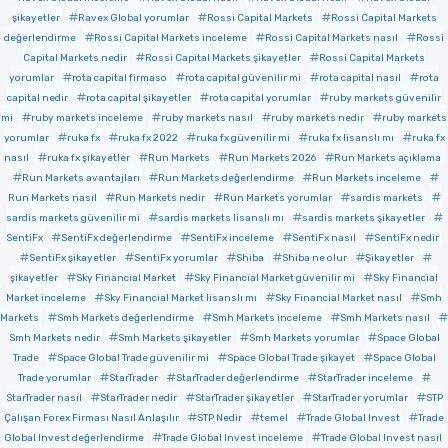
şikayetler
Ravex Global yorumlar
Rossi Capital Markets
Rossi Capital Markets
değerlendirme
Rossi Capital Markets inceleme
Rossi Capital Markets nasıl
Rossi
Capital Markets nedir
Rossi Capital Markets şikayetler
Rossi Capital Markets
yorumlar
rota capital firmaso
rota capital güvenilir mi
rota capital nasıl
rota
capital nedir
rota capital şikayetler
rota capital yorumlar
ruby markets güvenilir
mi
ruby markets inceleme
ruby markets nasıl
ruby markets nedir
ruby markets
yorumlar
ruka fx
ruka fx 2022
ruka fx güvenilir mi
ruka fx lisanslı mı
ruka fx
nasıl
ruka fx şikayetler
Run Markets
Run Markets 2026
Run Markets açıklama
Run Markets avantajları
Run Markets değerlendirme
Run Markets inceleme
Run Markets nasıl
Run Markets nedir
Run Markets yorumlar
sardis markets
sardis markets güvenilir mi
sardis markets lisanslı mı
sardis markets şikayetler
SentiFx
SentiFx değerlendirme
SentiFx inceleme
SentiFx nasıl
SentiFx nedir
SentiFx şikayetler
SentiFx yorumlar
Shiba
Shiba ne olur
Şikayetler
şikayetler
Sky Financial Market
Sky Financial Market güvenilir mi
Sky Financial
Market inceleme
Sky Financial Market lisanslı mı
Sky Financial Market nasıl
Smh
Markets
Smh Markets değerlendirme
Smh Markets inceleme
Smh Markets nasıl
Smh Markets nedir
Smh Markets şikayetler
Smh Markets yorumlar
Space Global
Trade
Space Global Trade güvenilir mi
Space Global Trade şikayet
Space Global
Trade yorumlar
StarTrader
StarTrader değerlendirme
StarTrader inceleme
StarTrader nasıl
StarTrader nedir
StarTrader şikayetler
StarTrader yorumlar
STP
Çalışan Forex Firması Nasıl Anlaşılır
STP Nedir
temel
Trade Global Invest
Trade
Global Invest değerlendirme
Trade Global Invest inceleme
Trade Global Invest nasıl