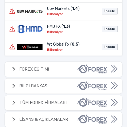
Obv Markets (
1.4
)
İncele
Bilinmiyor
HMD FX (
1.3
)
İncele
Bilinmiyor
Wt Global Fx (
0,5
)
İncele
Bilinmiyor
FOREX EĞİTİMİ
BİLGİ BANKASI
TÜM FOREX FİRMALARI
LİSANS & AÇIKLAMALAR