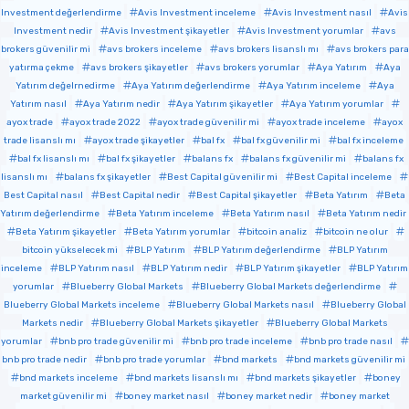
Investment değerlendirme
Avis Investment inceleme
Avis Investment nasıl
Avis
Investment nedir
Avis Investment şikayetler
Avis Investment yorumlar
avs
brokers güvenilir mi
avs brokers inceleme
avs brokers lisanslı mı
avs brokers para
yatırma çekme
avs brokers şikayetler
avs brokers yorumlar
Aya Yatırım
Aya
Yatırım değelrnedirme
Aya Yatırım değerlendirme
Aya Yatırım inceleme
Aya
Yatırım nasıl
Aya Yatırım nedir
Aya Yatırım şikayetler
Aya Yatırım yorumlar
ayox trade
ayox trade 2022
ayox trade güvenilir mi
ayox trade inceleme
ayox
trade lisanslı mı
ayox trade şikayetler
bal fx
bal fx güvenilir mi
bal fx inceleme
bal fx lisanslı mı
bal fx şikayetler
balans fx
balans fx güvenilir mi
balans fx
lisanslı mı
balans fx şikayetler
Best Capital güvenilir mi
Best Capital inceleme
Best Capital nasıl
Best Capital nedir
Best Capital şikayetler
Beta Yatırım
Beta
Yatırım değerlendirme
Beta Yatırım inceleme
Beta Yatırım nasıl
Beta Yatırım nedir
Beta Yatırım şikayetler
Beta Yatırım yorumlar
bitcoin analiz
bitcoin ne olur
bitcoin yükselecek mi
BLP Yatırım
BLP Yatırım değerlendirme
BLP Yatırım
inceleme
BLP Yatırım nasıl
BLP Yatırım nedir
BLP Yatırım şikayetler
BLP Yatırım
yorumlar
Blueberry Global Markets
Blueberry Global Markets değerlendirme
Blueberry Global Markets inceleme
Blueberry Global Markets nasıl
Blueberry Global
Markets nedir
Blueberry Global Markets şikayetler
Blueberry Global Markets
yorumlar
bnb pro trade güvenilir mi
bnb pro trade inceleme
bnb pro trade nasıl
bnb pro trade nedir
bnb pro trade yorumlar
bnd markets
bnd markets güvenilir mi
bnd markets inceleme
bnd markets lisanslı mı
bnd markets şikayetler
boney
market güvenilir mi
boney market nasıl
boney market nedir
boney market