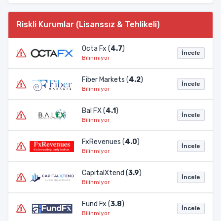
Riskli Kurumlar (Lisanssız & Tehlikeli)
Octa Fx (
4.7
)
İncele
Bilinmiyor
Fiber Markets (
4.2
)
İncele
Bilinmiyor
Bal FX (
4.1
)
İncele
Bilinmiyor
FxRevenues (
4.0
)
İncele
Bilinmiyor
CapitalXtend (
3.9
)
İncele
Bilinmiyor
Fund Fx (
3.8
)
İncele
Bilinmiyor