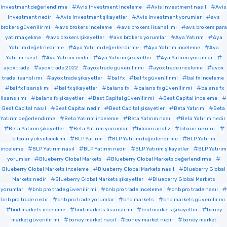
Investment değerlendirme
Avis Investment inceleme
Avis Investment nasıl
Avis
Investment nedir
Avis Investment şikayetler
Avis Investment yorumlar
avs
brokers güvenilir mi
avs brokers inceleme
avs brokers lisanslı mı
avs brokers para
yatırma çekme
avs brokers şikayetler
avs brokers yorumlar
Aya Yatırım
Aya
Yatırım değelrnedirme
Aya Yatırım değerlendirme
Aya Yatırım inceleme
Aya
Yatırım nasıl
Aya Yatırım nedir
Aya Yatırım şikayetler
Aya Yatırım yorumlar
ayox trade
ayox trade 2022
ayox trade güvenilir mi
ayox trade inceleme
ayox
trade lisanslı mı
ayox trade şikayetler
bal fx
bal fx güvenilir mi
bal fx inceleme
bal fx lisanslı mı
bal fx şikayetler
balans fx
balans fx güvenilir mi
balans fx
lisanslı mı
balans fx şikayetler
Best Capital güvenilir mi
Best Capital inceleme
Best Capital nasıl
Best Capital nedir
Best Capital şikayetler
Beta Yatırım
Beta
Yatırım değerlendirme
Beta Yatırım inceleme
Beta Yatırım nasıl
Beta Yatırım nedir
Beta Yatırım şikayetler
Beta Yatırım yorumlar
bitcoin analiz
bitcoin ne olur
bitcoin yükselecek mi
BLP Yatırım
BLP Yatırım değerlendirme
BLP Yatırım
inceleme
BLP Yatırım nasıl
BLP Yatırım nedir
BLP Yatırım şikayetler
BLP Yatırım
yorumlar
Blueberry Global Markets
Blueberry Global Markets değerlendirme
Blueberry Global Markets inceleme
Blueberry Global Markets nasıl
Blueberry Global
Markets nedir
Blueberry Global Markets şikayetler
Blueberry Global Markets
yorumlar
bnb pro trade güvenilir mi
bnb pro trade inceleme
bnb pro trade nasıl
bnb pro trade nedir
bnb pro trade yorumlar
bnd markets
bnd markets güvenilir mi
bnd markets inceleme
bnd markets lisanslı mı
bnd markets şikayetler
boney
market güvenilir mi
boney market nasıl
boney market nedir
boney market