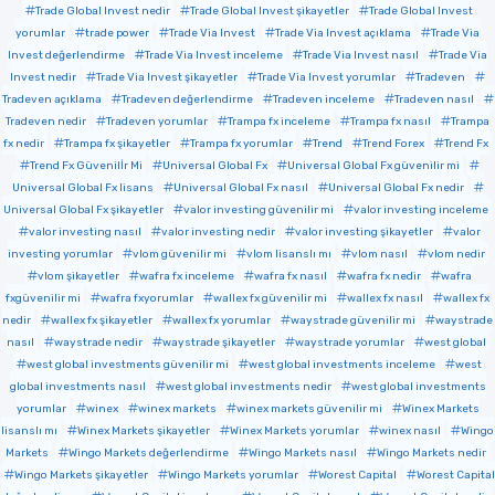
Trade Global Invest nedir
Trade Global Invest şikayetler
Trade Global Invest
yorumlar
trade power
Trade Via Invest
Trade Via Invest açıklama
Trade Via
Invest değerlendirme
Trade Via Invest inceleme
Trade Via Invest nasıl
Trade Via
Invest nedir
Trade Via Invest şikayetler
Trade Via Invest yorumlar
Tradeven
Tradeven açıklama
Tradeven değerlendirme
Tradeven inceleme
Tradeven nasıl
Tradeven nedir
Tradeven yorumlar
Trampa fx inceleme
Trampa fx nasıl
Trampa
fx nedir
Trampa fx şikayetler
Trampa fx yorumlar
Trend
Trend Forex
Trend Fx
Trend Fx Güvenilİr Mi
Universal Global Fx
Universal Global Fx güvenilir mi
Universal Global Fx lisans
Universal Global Fx nasıl
Universal Global Fx nedir
Universal Global Fx şikayetler
valor investing güvenilir mi
valor investing inceleme
valor investing nasıl
valor investing nedir
valor investing şikayetler
valor
investing yorumlar
vlom güvenilir mi
vlom lisanslı mı
vlom nasıl
vlom nedir
vlom şikayetler
wafra fx inceleme
wafra fx nasıl
wafra fx nedir
wafra
fxgüvenilir mi
wafra fxyorumlar
wallex fx güvenilir mi
wallex fx nasıl
wallex fx
nedir
wallex fx şikayetler
wallex fx yorumlar
waystrade güvenilir mi
waystrade
nasıl
waystrade nedir
waystrade şikayetler
waystrade yorumlar
west global
west global investments güvenilir mi
west global investments inceleme
west
global investments nasıl
west global investments nedir
west global investments
yorumlar
winex
winex markets
winex markets güvenilir mi
Winex Markets
lisanslı mı
Winex Markets şikayetler
Winex Markets yorumlar
winex nasıl
Wingo
Markets
Wingo Markets değerlendirme
Wingo Markets nasıl
Wingo Markets nedir
Wingo Markets şikayetler
Wingo Markets yorumlar
Worest Capital
Worest Capital