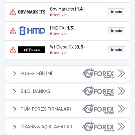
Obv Markets (
1.4
)
İncele
Bilinmiyor
HMD FX (
1.3
)
İncele
Bilinmiyor
Wt Global Fx (
0,5
)
İncele
Bilinmiyor
FOREX EĞİTİMİ
BİLGİ BANKASI
TÜM FOREX FİRMALARI
LİSANS & AÇIKLAMALAR