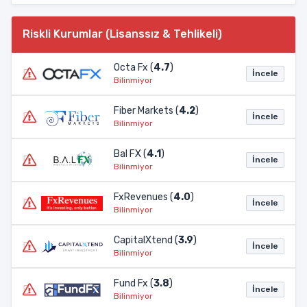
Riskli Kurumlar (Lisanssız & Tehlikeli)
Octa Fx (
4.7
)
İncele
Bilinmiyor
Fiber Markets (
4.2
)
İncele
Bilinmiyor
Bal FX (
4.1
)
İncele
Bilinmiyor
FxRevenues (
4.0
)
İncele
Bilinmiyor
CapitalXtend (
3.9
)
İncele
Bilinmiyor
Fund Fx (
3.8
)
İncele
Bilinmiyor