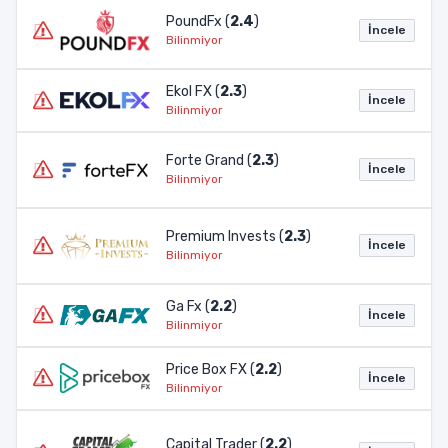
PoundFx (
2.4
)
İncele
Bilinmiyor
Ekol FX (
2.3
)
İncele
Bilinmiyor
Forte Grand (
2.3
)
İncele
Bilinmiyor
Premium Invests (
2.3
)
İncele
Bilinmiyor
Ga Fx (
2.2
)
İncele
Bilinmiyor
Price Box FX (
2.2
)
İncele
Bilinmiyor
Capital Trader (
2.2
)