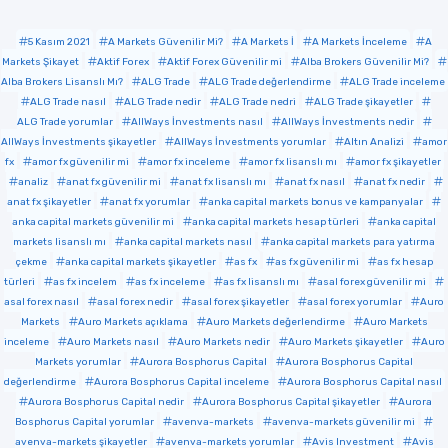
5 Kasım 2021
A Markets Güvenilir Mi?
A Markets İ
A Markets İnceleme
A
Markets Şikayet
Aktif Forex
Aktif Forex Güvenilir mi
Alba Brokers Güvenilir Mi?
Alba Brokers Lisanslı Mı?
ALG Trade
ALG Trade değerlendirme
ALG Trade inceleme
ALG Trade nasıl
ALG Trade nedir
ALG Trade nedri
ALG Trade şikayetler
ALG Trade yorumlar
AllWays İnvestments nasıl
AllWays İnvestments nedir
AllWays İnvestments şikayetler
AllWays İnvestments yorumlar
Altın Analizi
amor
fx
amor fx güvenilir mi
amor fx inceleme
amor fx lisanslı mı
amor fx şikayetler
analiz
anat fx güvenilir mi
anat fx lisanslı mı
anat fx nasıl
anat fx nedir
anat fx şikayetler
anat fx yorumlar
anka capital markets bonus ve kampanyalar
anka capital markets güvenilir mi
anka capital markets hesap türleri
anka capital
markets lisanslı mı
anka capital markets nasıl
anka capital markets para yatırma
çekme
anka capital markets şikayetler
as fx
as fx güvenilir mi
as fx hesap
türleri
as fx incelem
as fx inceleme
as fx lisanslı mı
asal forex güvenilir mi
asal forex nasıl
asal forex nedir
asal forex şikayetler
asal forex yorumlar
Auro
Markets
Auro Markets açıklama
Auro Markets değerlendirme
Auro Markets
inceleme
Auro Markets nasıl
Auro Markets nedir
Auro Markets şikayetler
Auro
Markets yorumlar
Aurora Bosphorus Capital
Aurora Bosphorus Capital
değerlendirme
Aurora Bosphorus Capital inceleme
Aurora Bosphorus Capital nasıl
Aurora Bosphorus Capital nedir
Aurora Bosphorus Capital şikayetler
Aurora
Bosphorus Capital yorumlar
avenva-markets
avenva-markets güvenilir mi
avenva-markets şikayetler
avenva-markets yorumlar
Avis Investment
Avis