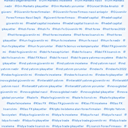
Markets değerlendirme
Grn Markets inceleme
Grn Markets nasıl
Grn Markets
nedir
Grn Markets şikayetler
Grn Markets yorumlar
Güncel Shiba Analizi
güveni
Güvenilir forex firmaları
Güvenilir Forex Firması nasıl anlaşılır
Güvenilir
Forex Firması Nasıl Seçili
güvenli forex firması
hedef capital
hedef capital
güvenilir mi
hedef capital inceleme
hedef capital lisanslı mı
hedef capital
şikayetler
Hızlı Forex
Hızlı Fx
Hızlı Fx Güvenilir Mi
hot forex
hot forex 2022
hot forex güvenilir mi
hot forex inceleme
hot forex lisanslı mı
hot forex
şikayetler
Hun fx güvenilir mi
Hun fx inceleme
Hun fx nasıl
Hun fx nedir
Hun fx şikayetler
Hun fx yorumlar
idol fx bonus ve kampanyalar
İdol FX güvenilir
mi
idol fx güvenilir mi
idol fx hesap türleri
idol fx lisans
İdol FX lisanslı m
idol fx lisanslı mı
İdol FX Nasıl
idol fx nasıl
idol fx para yatırma ve çekme
idol fx
şikayetler
ind yatırım güvenilir mi
ind yatırım inceleme
ind yatırım nasıl
ind
yatırım nedir
ind yatırım şikayetler
ind yatırım yorumlar
index fx
index fx 2022
index fx güvenilir mi
index fx inceleme
index fx lisanslı mı
index fx şikayetler
inova global güvenilir mi
interaktif yatırım
interaktif yatırım güvenilir mi
interaktif
yatırım nasıl
interaktif yatırım şikayetler
interaktif yatırım yorumlar
ınova global
güvenilir mi
ınova global nasıl
ınova global nedir
ınova global şikayetler
ınova
global yorumlar
kale fx
kale fx güvenilir mi
kale fx lisnslı mı
kale fx şikayetler
kale fxinceleme
Klas FX
Klas FX güvenilir mi
Klas FX inceleme
Klas FX
lisanslımı
Klas FX şikayetler
Kripto ile ödeme alan forex firmaları
Kripto Yatırım
Tavsiyeleri
lidya fx güvenilir mi
lidya fx inceleme
lidya fx naıl
lidya fx nasıl
lidya fx nedir
lidya fx şikayetler
lidya trade
lidya trade güvenilir mi
lidya trade
inceleme
lidya trade lisanslı mı
lidya trade şikayetler
Lisanslı Forex Firmaası