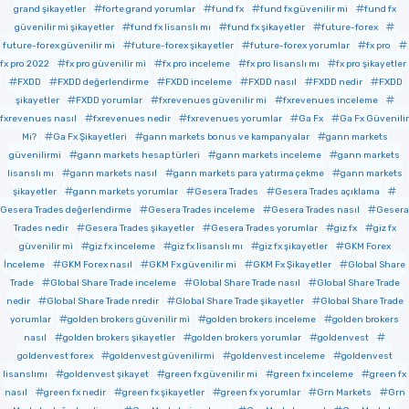
grand şikayetler
forte grand yorumlar
fund fx
fund fx güvenilir mi
fund fx
güvenilir mi şikayetler
fund fx lisanslı mı
fund fx şikayetler
future-forex
future-forex güvenilir mi
future-forex şikayetler
future-forex yorumlar
fx pro
fx pro 2022
fx pro güvenilir mi
fx pro inceleme
fx pro lisanslı mı
fx pro şikayetler
FXDD
FXDD değerlendirme
FXDD inceleme
FXDD nasıl
FXDD nedir
FXDD
şikayetler
FXDD yorumlar
fxrevenues güvenilir mi
fxrevenues inceleme
fxrevenues nasıl
fxrevenues nedir
fxrevenues yorumlar
Ga Fx
Ga Fx Güvenilir
Mi?
Ga Fx Şikayetleri
gann markets bonus ve kampanyalar
gann markets
güvenilirmi
gann markets hesap türleri
gann markets inceleme
gann markets
lisanslı mı
gann markets nasıl
gann markets para yatırma çekme
gann markets
şikayetler
gann markets yorumlar
Gesera Trades
Gesera Trades açıklama
Gesera Trades değerlendirme
Gesera Trades inceleme
Gesera Trades nasıl
Gesera
Trades nedir
Gesera Trades şikayetler
Gesera Trades yorumlar
giz fx
giz fx
güvenilir mi
giz fx inceleme
giz fx lisanslı mı
giz fx şikayetler
GKM Forex
İnceleme
GKM Forex nasıl
GKM Fx güvenilir mi
GKM Fx Şikayetler
Global Share
Trade
Global Share Trade inceleme
Global Share Trade nasıl
Global Share Trade
nedir
Global Share Trade nredir
Global Share Trade şikayetler
Global Share Trade
yorumlar
golden brokers güvenilir mi
golden brokers inceleme
golden brokers
nasıl
golden brokers şikayetler
golden brokers yorumlar
goldenvest
goldenvest forex
goldenvest güvenilirmi
goldenvest inceleme
goldenvest
lisanslımı
goldenvest şikayet
green fx güvenilir mi
green fx inceleme
green fx
nasıl
green fx nedir
green fx şikayetler
green fx yorumlar
Grn Markets
Grn