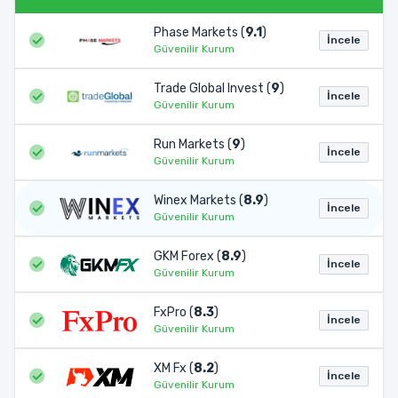
Phase Markets (
9.1
)
İncele
Güvenilir Kurum
Trade Global Invest (
9
)
İncele
Güvenilir Kurum
Run Markets (
9
)
İncele
Güvenilir Kurum
Winex Markets (
8.9
)
İncele
Güvenilir Kurum
GKM Forex (
8.9
)
İncele
Güvenilir Kurum
FxPro (
8.3
)
İncele
Güvenilir Kurum
XM Fx (
8.2
)
İncele
Güvenilir Kurum