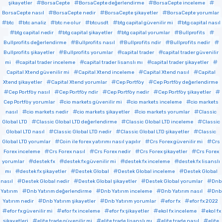
şikayetler
BorsaCepte
BorsaCepte değerlendirme
BorsaCepte inceleme
BorsaCepte nasıl
BorsaCepte nedir
BorsaCepte şikayetler
BorsaCepte yorumlar
btc
btc analiz
btc ne olur
btcusdt
btg capital güvenilir mi
btg capital nasıl
btg capital nedir
btg capital şikayetler
btg capital yorumlar
Bullprofits
Bullprofits değerlendirme
Bullprofits nasıl
Bullprofits ndir
Bullprofits nedir
Bullprofits şikayetler
Bullprofits yorumlar
capital trader
capital trader güvenilir
mi
capital trader inceleme
capital trader lisanslı mı
capital trader şikayetler
Capital Xtend güvenilir mi
Capital Xtend inceleme
Capital Xtend nasıl
Capital
Xtend şikayetler
Capital Xtend yorumlar
Cep Portföy
Cep Portföy değerlendirme
Cep Portföy nasıl
Cep Portföy ndir
Cep Portföy nedir
Cep Portföy şikayetler
Cep Portföy yorumlar
cio markets güvenilir mi
cio markets inceleme
cio markets
nasıl
cio markets nedir
cio markets şikayetler
cio markets yorumlar
Classic
Global LTD
Classic Global LTD değerlendirme
Classic Global LTD inceleme
Classic
Global LTD nasıl
Classic Global LTD nedir
Classic Global LTD şikayetler
Classic
Global LTD yorumlar
Coin ile forex yatırımı nasıl yapılır
Crs Forex güvenilir mi
Crs
Forex inceleme
Crs Forex nasıl
Crs Forex nedir
Crs Forex şikayetler
Crs Forex
yorumlar
destek fx
destek fx güvenilir mi
destek fx inceleme
destek fx lisanslı
mı
destek fx şikayetler
Destek Global
Destek Global inceleme
Destek Global
nasıl
Destek Global nedir
Destek Global şikayetler
Destek Global yorumlar
Dnb
Yatırım
Dnb Yatırım değerlendirme
Dnb Yatırım inceleme
Dnb Yatırım nasıl
Dnb
Yatırım nedir
Dnb Yatırım şikayetler
Dnb Yatırım yorumlar
efor fx
efor fx 2022
efor fx güvenilir mi
efor fx inceleme
efor fx şikayetler
ekol fx inceleme
ekol fx
şikayetleri
elite trade güvenilir mi
elite trade lisanslı mı
elite trade nasıl
elite