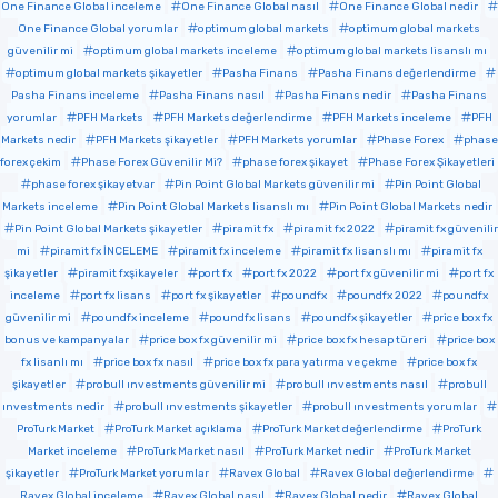
One Finance Global inceleme
One Finance Global nasıl
One Finance Global nedir
One Finance Global yorumlar
optimum global markets
optimum global markets
güvenilir mi
optimum global markets inceleme
optimum global markets lisanslı mı
optimum global markets şikayetler
Pasha Finans
Pasha Finans değerlendirme
Pasha Finans inceleme
Pasha Finans nasıl
Pasha Finans nedir
Pasha Finans
yorumlar
PFH Markets
PFH Markets değerlendirme
PFH Markets inceleme
PFH
Markets nedir
PFH Markets şikayetler
PFH Markets yorumlar
Phase Forex
phase
forex çekim
Phase Forex Güvenilir Mi?
phase forex şikayet
Phase Forex Şikayetleri
phase forex şikayetvar
Pin Point Global Markets güvenilir mi
Pin Point Global
Markets inceleme
Pin Point Global Markets lisanslı mı
Pin Point Global Markets nedir
Pin Point Global Markets şikayetler
piramit fx
piramit fx 2022
piramit fx güvenilir
mi
piramit fx İNCELEME
piramit fx inceleme
piramit fx lisanslı mı
piramit fx
şikayetler
piramit fxşikayeler
port fx
port fx 2022
port fx güvenilir mi
port fx
inceleme
port fx lisans
port fx şikayetler
poundfx
poundfx 2022
poundfx
güvenilir mi
poundfx inceleme
poundfx lisans
poundfx şikayetler
price box fx
bonus ve kampanyalar
price box fx güvenilir mi
price box fx hesap türeri
price box
fx lisanlı mı
price box fx nasıl
price box fx para yatırma ve çekme
price box fx
şikayetler
probull ınvestments güvenilir mi
probull ınvestments nasıl
probull
ınvestments nedir
probull ınvestments şikayetler
probull ınvestments yorumlar
ProTurk Market
ProTurk Market açıklama
ProTurk Market değerlendirme
ProTurk
Market inceleme
ProTurk Market nasıl
ProTurk Market nedir
ProTurk Market
şikayetler
ProTurk Market yorumlar
Ravex Global
Ravex Global değerlendirme
Ravex Global inceleme
Ravex Global nasıl
Ravex Global nedir
Ravex Global