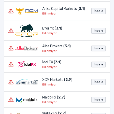
Anka Capital Markets (
3.1
)
İncele
Bilinmiyor
Efor fx (
3.1
)
İncele
Bilinmiyor
Alba Brokers (
3.1
)
İncele
Bilinmiyor
İdol FX (
3.1
)
İncele
Bilinmiyor
XCM Markets (
2.9
)
İncele
Bilinmiyor
Maldo Fx (
2.7
)
İncele
Bilinmiyor
Wallex Fx (
2.7
)