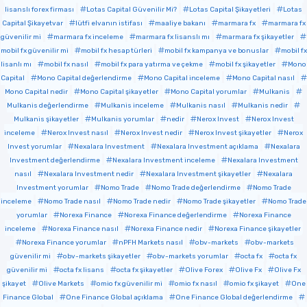
lisanslı forex firması
Lotas Capital Güvenilir Mi?
Lotas Capital Şikayetleri
Lotas
Capital Şikayetvar
lütfi elvanın istifası
maaliye bakanı
marmara fx
marmara fx
güvenilir mi
marmara fx inceleme
marmara fx lisanslı mı
marmara fx şikayetler
mobil fx güvenilir mi
mobil fx hesap türleri
mobil fx kampanya ve bonuslar
mobil fx
lisanlı mı
mobil fx nasıl
mobil fx para yatırma ve çekme
mobil fx şikayetler
Mono
Capital
Mono Capital değerlendirme
Mono Capital inceleme
Mono Capital nasıl
Mono Capital nedir
Mono Capital şikayetler
Mono Capital yorumlar
Mulkanis
Mulkanis değerlendirme
Mulkanis inceleme
Mulkanis nasıl
Mulkanis nedir
Mulkanis şikayetler
Mulkanis yorumlar
nedir
Nerox Invest
Nerox Invest
inceleme
Nerox Invest nasıl
Nerox Invest nedir
Nerox Invest şikayetler
Nerox
Invest yorumlar
Nexalara Investment
Nexalara Investment açıklama
Nexalara
Investment değerlendirme
Nexalara Investment inceleme
Nexalara Investment
nasıl
Nexalara Investment nedir
Nexalara Investment şikayetler
Nexalara
Investment yorumlar
Nomo Trade
Nomo Trade değerlendirme
Nomo Trade
inceleme
Nomo Trade nasıl
Nomo Trade nedir
Nomo Trade şikayetler
Nomo Trade
yorumlar
Norexa Finance
Norexa Finance değerlendirme
Norexa Finance
inceleme
Norexa Finance nasıl
Norexa Finance nedir
Norexa Finance şikayetler
Norexa Finance yorumlar
nPFH Markets nasıl
obv-markets
obv-markets
güvenilir mi
obv-markets şikayetler
obv-markets yorumlar
octa fx
octa fx
güvenilir mi
octa fx lisans
octa fx şikayetler
Olive Forex
Olive Fx
Olive Fx
şikayet
Olive Markets
omio fx güvenilir mi
omio fx nasıl
omio fx şikayet
One
Finance Global
One Finance Global açıklama
One Finance Global değerlendirme