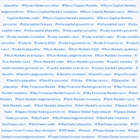
şikayetler
Ravex Global yorumlar
Rossi Capital Markets
Rossi Capital Markets
değerlendirme
Rossi Capital Markets inceleme
Rossi Capital Markets nasıl
Rossi
Capital Markets nedir
Rossi Capital Markets şikayetler
Rossi Capital Markets
yorumlar
rota capital firmaso
rota capital güvenilir mi
rota capital nasıl
rota
capital nedir
rota capital şikayetler
rota capital yorumlar
ruby markets güvenilir
mi
ruby markets inceleme
ruby markets nasıl
ruby markets nedir
ruby markets
yorumlar
ruka fx
ruka fx 2022
ruka fx güvenilir mi
ruka fx lisanslı mı
ruka fx
nasıl
ruka fx şikayetler
Run Markets
Run Markets 2026
Run Markets açıklama
Run Markets avantajları
Run Markets değerlendirme
Run Markets inceleme
Run Markets nasıl
Run Markets nedir
Run Markets yorumlar
sardis markets
sardis markets güvenilir mi
sardis markets lisanslı mı
sardis markets şikayetler
SentiFx
SentiFx değerlendirme
SentiFx inceleme
SentiFx nasıl
SentiFx nedir
SentiFx şikayetler
SentiFx yorumlar
Shiba
Shiba ne olur
Şikayetler
şikayetler
Sky Financial Market
Sky Financial Market güvenilir mi
Sky Financial
Market inceleme
Sky Financial Market lisanslı mı
Sky Financial Market nasıl
Smh
Markets
Smh Markets değerlendirme
Smh Markets inceleme
Smh Markets nasıl
Smh Markets nedir
Smh Markets şikayetler
Smh Markets yorumlar
Space Global
Trade
Space Global Trade güvenilir mi
Space Global Trade şikayet
Space Global
Trade yorumlar
StarTrader
StarTrader değerlendirme
StarTrader inceleme
StarTrader nasıl
StarTrader nedir
StarTrader şikayetler
StarTrader yorumlar
STP
Çalışan Forex Firması Nasıl Anlaşılır
STP Nedir
temel
Trade Global Invest
Trade
Global Invest değerlendirme
Trade Global Invest inceleme
Trade Global Invest nasıl