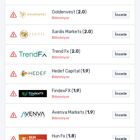
Goldenvest (
2.0
)
İncele
Bilinmiyor
Sardis Markets (
2.0
)
İncele
Bilinmiyor
Trend Fx (
2.0
)
İncele
Bilinmiyor
Hedef Capital (
1.9
)
İncele
Bilinmiyor
FindexFX (
1.9
)
İncele
Bilinmiyor
Avenva Markets (
1.9
)
İncele
Bilinmiyor
Hun Fx (
1.8
)
İncele