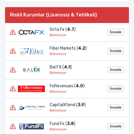
Riskli Kurumlar (Lisanssız & Tehlikeli)
Octa Fx (
4.7
)
İncele
Bilinmiyor
Fiber Markets (
4.2
)
İncele
Bilinmiyor
Bal FX (
4.1
)
İncele
Bilinmiyor
FxRevenues (
4.0
)
İncele
Bilinmiyor
CapitalXtend (
3.9
)
İncele
Bilinmiyor
Fund Fx (
3.8
)
İncele
Bilinmiyor