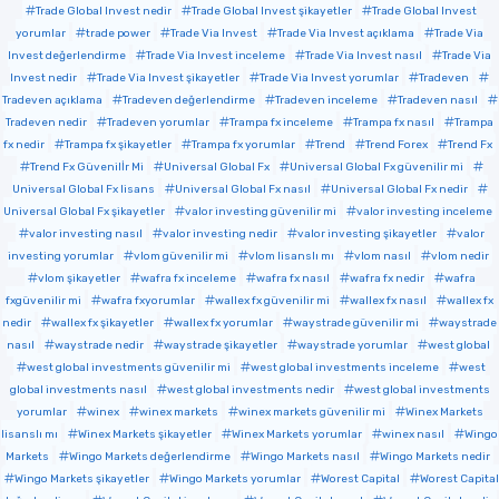
Trade Global Invest nedir
Trade Global Invest şikayetler
Trade Global Invest
yorumlar
trade power
Trade Via Invest
Trade Via Invest açıklama
Trade Via
Invest değerlendirme
Trade Via Invest inceleme
Trade Via Invest nasıl
Trade Via
Invest nedir
Trade Via Invest şikayetler
Trade Via Invest yorumlar
Tradeven
Tradeven açıklama
Tradeven değerlendirme
Tradeven inceleme
Tradeven nasıl
Tradeven nedir
Tradeven yorumlar
Trampa fx inceleme
Trampa fx nasıl
Trampa
fx nedir
Trampa fx şikayetler
Trampa fx yorumlar
Trend
Trend Forex
Trend Fx
Trend Fx Güvenilİr Mi
Universal Global Fx
Universal Global Fx güvenilir mi
Universal Global Fx lisans
Universal Global Fx nasıl
Universal Global Fx nedir
Universal Global Fx şikayetler
valor investing güvenilir mi
valor investing inceleme
valor investing nasıl
valor investing nedir
valor investing şikayetler
valor
investing yorumlar
vlom güvenilir mi
vlom lisanslı mı
vlom nasıl
vlom nedir
vlom şikayetler
wafra fx inceleme
wafra fx nasıl
wafra fx nedir
wafra
fxgüvenilir mi
wafra fxyorumlar
wallex fx güvenilir mi
wallex fx nasıl
wallex fx
nedir
wallex fx şikayetler
wallex fx yorumlar
waystrade güvenilir mi
waystrade
nasıl
waystrade nedir
waystrade şikayetler
waystrade yorumlar
west global
west global investments güvenilir mi
west global investments inceleme
west
global investments nasıl
west global investments nedir
west global investments
yorumlar
winex
winex markets
winex markets güvenilir mi
Winex Markets
lisanslı mı
Winex Markets şikayetler
Winex Markets yorumlar
winex nasıl
Wingo
Markets
Wingo Markets değerlendirme
Wingo Markets nasıl
Wingo Markets nedir
Wingo Markets şikayetler
Wingo Markets yorumlar
Worest Capital
Worest Capital