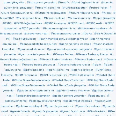
grand şikayetler
forte grand yorumlar
fund fx
fund fx güvenilir mi
fund fx
güvenilir mi şikayetler
fund fx lisanslı mı
fund fx şikayetler
future-forex
future-forex güvenilir mi
future-forex şikayetler
future-forex yorumlar
fx pro
fx pro 2022
fx pro güvenilir mi
fx pro inceleme
fx pro lisanslı mı
fx pro şikayetler
FXDD
FXDD değerlendirme
FXDD inceleme
FXDD nasıl
FXDD nedir
FXDD
şikayetler
FXDD yorumlar
fxrevenues güvenilir mi
fxrevenues inceleme
fxrevenues nasıl
fxrevenues nedir
fxrevenues yorumlar
Ga Fx
Ga Fx Güvenilir
Mi?
Ga Fx Şikayetleri
gann markets bonus ve kampanyalar
gann markets
güvenilirmi
gann markets hesap türleri
gann markets inceleme
gann markets
lisanslı mı
gann markets nasıl
gann markets para yatırma çekme
gann markets
şikayetler
gann markets yorumlar
Gesera Trades
Gesera Trades açıklama
Gesera Trades değerlendirme
Gesera Trades inceleme
Gesera Trades nasıl
Gesera
Trades nedir
Gesera Trades şikayetler
Gesera Trades yorumlar
giz fx
giz fx
güvenilir mi
giz fx inceleme
giz fx lisanslı mı
giz fx şikayetler
GKM Forex
İnceleme
GKM Forex nasıl
GKM Fx güvenilir mi
GKM Fx Şikayetler
Global Share
Trade
Global Share Trade inceleme
Global Share Trade nasıl
Global Share Trade
nedir
Global Share Trade nredir
Global Share Trade şikayetler
Global Share Trade
yorumlar
golden brokers güvenilir mi
golden brokers inceleme
golden brokers
nasıl
golden brokers şikayetler
golden brokers yorumlar
goldenvest
goldenvest forex
goldenvest güvenilirmi
goldenvest inceleme
goldenvest
lisanslımı
goldenvest şikayet
green fx güvenilir mi
green fx inceleme
green fx
nasıl
green fx nedir
green fx şikayetler
green fx yorumlar
Grn Markets
Grn