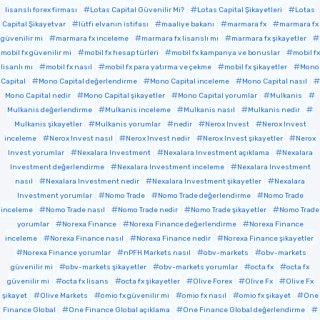
lisanslı forex firması
Lotas Capital Güvenilir Mi?
Lotas Capital Şikayetleri
Lotas
Capital Şikayetvar
lütfi elvanın istifası
maaliye bakanı
marmara fx
marmara fx
güvenilir mi
marmara fx inceleme
marmara fx lisanslı mı
marmara fx şikayetler
mobil fx güvenilir mi
mobil fx hesap türleri
mobil fx kampanya ve bonuslar
mobil fx
lisanlı mı
mobil fx nasıl
mobil fx para yatırma ve çekme
mobil fx şikayetler
Mono
Capital
Mono Capital değerlendirme
Mono Capital inceleme
Mono Capital nasıl
Mono Capital nedir
Mono Capital şikayetler
Mono Capital yorumlar
Mulkanis
Mulkanis değerlendirme
Mulkanis inceleme
Mulkanis nasıl
Mulkanis nedir
Mulkanis şikayetler
Mulkanis yorumlar
nedir
Nerox Invest
Nerox Invest
inceleme
Nerox Invest nasıl
Nerox Invest nedir
Nerox Invest şikayetler
Nerox
Invest yorumlar
Nexalara Investment
Nexalara Investment açıklama
Nexalara
Investment değerlendirme
Nexalara Investment inceleme
Nexalara Investment
nasıl
Nexalara Investment nedir
Nexalara Investment şikayetler
Nexalara
Investment yorumlar
Nomo Trade
Nomo Trade değerlendirme
Nomo Trade
inceleme
Nomo Trade nasıl
Nomo Trade nedir
Nomo Trade şikayetler
Nomo Trade
yorumlar
Norexa Finance
Norexa Finance değerlendirme
Norexa Finance
inceleme
Norexa Finance nasıl
Norexa Finance nedir
Norexa Finance şikayetler
Norexa Finance yorumlar
nPFH Markets nasıl
obv-markets
obv-markets
güvenilir mi
obv-markets şikayetler
obv-markets yorumlar
octa fx
octa fx
güvenilir mi
octa fx lisans
octa fx şikayetler
Olive Forex
Olive Fx
Olive Fx
şikayet
Olive Markets
omio fx güvenilir mi
omio fx nasıl
omio fx şikayet
One
Finance Global
One Finance Global açıklama
One Finance Global değerlendirme