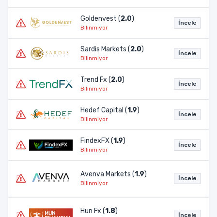
Goldenvest (
2.0
)
İncele
Bilinmiyor
Sardis Markets (
2.0
)
İncele
Bilinmiyor
Trend Fx (
2.0
)
İncele
Bilinmiyor
Hedef Capital (
1.9
)
İncele
Bilinmiyor
FindexFX (
1.9
)
İncele
Bilinmiyor
Avenva Markets (
1.9
)
İncele
Bilinmiyor
Hun Fx (
1.8
)
İncele