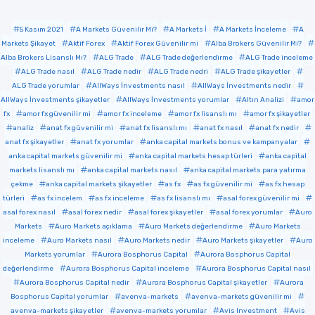
5 Kasım 2021
A Markets Güvenilir Mi?
A Markets İ
A Markets İnceleme
A
Markets Şikayet
Aktif Forex
Aktif Forex Güvenilir mi
Alba Brokers Güvenilir Mi?
Alba Brokers Lisanslı Mı?
ALG Trade
ALG Trade değerlendirme
ALG Trade inceleme
ALG Trade nasıl
ALG Trade nedir
ALG Trade nedri
ALG Trade şikayetler
ALG Trade yorumlar
AllWays İnvestments nasıl
AllWays İnvestments nedir
AllWays İnvestments şikayetler
AllWays İnvestments yorumlar
Altın Analizi
amor
fx
amor fx güvenilir mi
amor fx inceleme
amor fx lisanslı mı
amor fx şikayetler
analiz
anat fx güvenilir mi
anat fx lisanslı mı
anat fx nasıl
anat fx nedir
anat fx şikayetler
anat fx yorumlar
anka capital markets bonus ve kampanyalar
anka capital markets güvenilir mi
anka capital markets hesap türleri
anka capital
markets lisanslı mı
anka capital markets nasıl
anka capital markets para yatırma
çekme
anka capital markets şikayetler
as fx
as fx güvenilir mi
as fx hesap
türleri
as fx incelem
as fx inceleme
as fx lisanslı mı
asal forex güvenilir mi
asal forex nasıl
asal forex nedir
asal forex şikayetler
asal forex yorumlar
Auro
Markets
Auro Markets açıklama
Auro Markets değerlendirme
Auro Markets
inceleme
Auro Markets nasıl
Auro Markets nedir
Auro Markets şikayetler
Auro
Markets yorumlar
Aurora Bosphorus Capital
Aurora Bosphorus Capital
değerlendirme
Aurora Bosphorus Capital inceleme
Aurora Bosphorus Capital nasıl
Aurora Bosphorus Capital nedir
Aurora Bosphorus Capital şikayetler
Aurora
Bosphorus Capital yorumlar
avenva-markets
avenva-markets güvenilir mi
avenva-markets şikayetler
avenva-markets yorumlar
Avis Investment
Avis