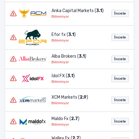
Anka Capital Markets (
3.1
)
İncele
Bilinmiyor
Efor fx (
3.1
)
İncele
Bilinmiyor
Alba Brokers (
3.1
)
İncele
Bilinmiyor
İdol FX (
3.1
)
İncele
Bilinmiyor
XCM Markets (
2.9
)
İncele
Bilinmiyor
Maldo Fx (
2.7
)
İncele
Bilinmiyor
Wallex Fx (
2.7
)