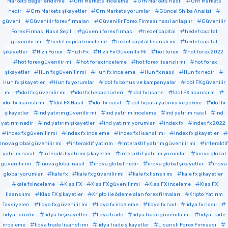
Markets değerlendirme
Grn Markets inceleme
Grn Markets nasıl
Grn Markets
nedir
Grn Markets şikayetler
Grn Markets yorumlar
Güncel Shiba Analizi
güveni
Güvenilir forex firmaları
Güvenilir Forex Firması nasıl anlaşılır
Güvenilir
Forex Firması Nasıl Seçili
güvenli forex firması
hedef capital
hedef capital
güvenilir mi
hedef capital inceleme
hedef capital lisanslı mı
hedef capital
şikayetler
Hızlı Forex
Hızlı Fx
Hızlı Fx Güvenilir Mi
hot forex
hot forex 2022
hot forex güvenilir mi
hot forex inceleme
hot forex lisanslı mı
hot forex
şikayetler
Hun fx güvenilir mi
Hun fx inceleme
Hun fx nasıl
Hun fx nedir
Hun fx şikayetler
Hun fx yorumlar
idol fx bonus ve kampanyalar
İdol FX güvenilir
mi
idol fx güvenilir mi
idol fx hesap türleri
idol fx lisans
İdol FX lisanslı m
idol fx lisanslı mı
İdol FX Nasıl
idol fx nasıl
idol fx para yatırma ve çekme
idol fx
şikayetler
ind yatırım güvenilir mi
ind yatırım inceleme
ind yatırım nasıl
ind
yatırım nedir
ind yatırım şikayetler
ind yatırım yorumlar
index fx
index fx 2022
index fx güvenilir mi
index fx inceleme
index fx lisanslı mı
index fx şikayetler
inova global güvenilir mi
interaktif yatırım
interaktif yatırım güvenilir mi
interaktif
yatırım nasıl
interaktif yatırım şikayetler
interaktif yatırım yorumlar
ınova global
güvenilir mi
ınova global nasıl
ınova global nedir
ınova global şikayetler
ınova
global yorumlar
kale fx
kale fx güvenilir mi
kale fx lisnslı mı
kale fx şikayetler
kale fxinceleme
Klas FX
Klas FX güvenilir mi
Klas FX inceleme
Klas FX
lisanslımı
Klas FX şikayetler
Kripto ile ödeme alan forex firmaları
Kripto Yatırım
Tavsiyeleri
lidya fx güvenilir mi
lidya fx inceleme
lidya fx naıl
lidya fx nasıl
lidya fx nedir
lidya fx şikayetler
lidya trade
lidya trade güvenilir mi
lidya trade
inceleme
lidya trade lisanslı mı
lidya trade şikayetler
Lisanslı Forex Firmaası