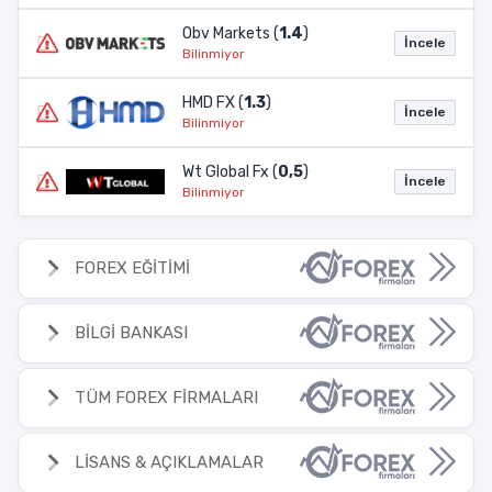
Obv Markets (
1.4
)
İncele
Bilinmiyor
HMD FX (
1.3
)
İncele
Bilinmiyor
Wt Global Fx (
0,5
)
İncele
Bilinmiyor
FOREX EĞİTİMİ
BİLGİ BANKASI
TÜM FOREX FİRMALARI
LİSANS & AÇIKLAMALAR