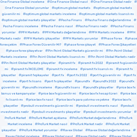
One Finance Global inceleme
One Finance Global nasıl
One Finance Global nedir
One Finance Global yorumlar
optimum global markets
optimum global markets
güvenilir mi
optimum global markets inceleme
optimum global markets lisanslı mı
optimum global markets şikayetler
Pasha Finans
Pasha Finans değerlendirme
Pasha Finans inceleme
Pasha Finans nasıl
Pasha Finans nedir
Pasha Finans
yorumlar
PFH Markets
PFH Markets değerlendirme
PFH Markets inceleme
PFH
Markets nedir
PFH Markets şikayetler
PFH Markets yorumlar
Phase Forex
phase
forex çekim
Phase Forex Güvenilir Mi?
phase forex şikayet
Phase Forex Şikayetleri
phase forex şikayetvar
Pin Point Global Markets güvenilir mi
Pin Point Global
Markets inceleme
Pin Point Global Markets lisanslı mı
Pin Point Global Markets nedir
Pin Point Global Markets şikayetler
piramit fx
piramit fx 2022
piramit fx güvenilir
mi
piramit fx İNCELEME
piramit fx inceleme
piramit fx lisanslı mı
piramit fx
şikayetler
piramit fxşikayeler
port fx
port fx 2022
port fx güvenilir mi
port fx
inceleme
port fx lisans
port fx şikayetler
poundfx
poundfx 2022
poundfx
güvenilir mi
poundfx inceleme
poundfx lisans
poundfx şikayetler
price box fx
bonus ve kampanyalar
price box fx güvenilir mi
price box fx hesap türeri
price box
fx lisanlı mı
price box fx nasıl
price box fx para yatırma ve çekme
price box fx
şikayetler
probull ınvestments güvenilir mi
probull ınvestments nasıl
probull
ınvestments nedir
probull ınvestments şikayetler
probull ınvestments yorumlar
ProTurk Market
ProTurk Market açıklama
ProTurk Market değerlendirme
ProTurk
Market inceleme
ProTurk Market nasıl
ProTurk Market nedir
ProTurk Market
şikayetler
ProTurk Market yorumlar
Ravex Global
Ravex Global değerlendirme
Ravex Global inceleme
Ravex Global nasıl
Ravex Global nedir
Ravex Global