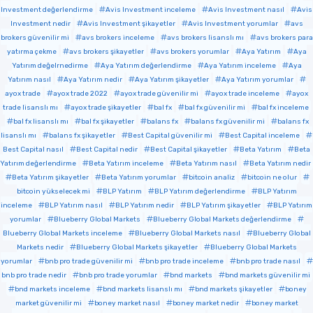
Investment değerlendirme
Avis Investment inceleme
Avis Investment nasıl
Avis
Investment nedir
Avis Investment şikayetler
Avis Investment yorumlar
avs
brokers güvenilir mi
avs brokers inceleme
avs brokers lisanslı mı
avs brokers para
yatırma çekme
avs brokers şikayetler
avs brokers yorumlar
Aya Yatırım
Aya
Yatırım değelrnedirme
Aya Yatırım değerlendirme
Aya Yatırım inceleme
Aya
Yatırım nasıl
Aya Yatırım nedir
Aya Yatırım şikayetler
Aya Yatırım yorumlar
ayox trade
ayox trade 2022
ayox trade güvenilir mi
ayox trade inceleme
ayox
trade lisanslı mı
ayox trade şikayetler
bal fx
bal fx güvenilir mi
bal fx inceleme
bal fx lisanslı mı
bal fx şikayetler
balans fx
balans fx güvenilir mi
balans fx
lisanslı mı
balans fx şikayetler
Best Capital güvenilir mi
Best Capital inceleme
Best Capital nasıl
Best Capital nedir
Best Capital şikayetler
Beta Yatırım
Beta
Yatırım değerlendirme
Beta Yatırım inceleme
Beta Yatırım nasıl
Beta Yatırım nedir
Beta Yatırım şikayetler
Beta Yatırım yorumlar
bitcoin analiz
bitcoin ne olur
bitcoin yükselecek mi
BLP Yatırım
BLP Yatırım değerlendirme
BLP Yatırım
inceleme
BLP Yatırım nasıl
BLP Yatırım nedir
BLP Yatırım şikayetler
BLP Yatırım
yorumlar
Blueberry Global Markets
Blueberry Global Markets değerlendirme
Blueberry Global Markets inceleme
Blueberry Global Markets nasıl
Blueberry Global
Markets nedir
Blueberry Global Markets şikayetler
Blueberry Global Markets
yorumlar
bnb pro trade güvenilir mi
bnb pro trade inceleme
bnb pro trade nasıl
bnb pro trade nedir
bnb pro trade yorumlar
bnd markets
bnd markets güvenilir mi
bnd markets inceleme
bnd markets lisanslı mı
bnd markets şikayetler
boney
market güvenilir mi
boney market nasıl
boney market nedir
boney market