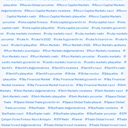
şikayetler
Ravex Global yorumlar
Rossi Capital Markets
Rossi Capital Markets
değerlendirme
Rossi Capital Markets inceleme
Rossi Capital Markets nasıl
Rossi
Capital Markets nedir
Rossi Capital Markets şikayetler
Rossi Capital Markets
yorumlar
rota capital firmaso
rota capital güvenilir mi
rota capital nasıl
rota
capital nedir
rota capital şikayetler
rota capital yorumlar
ruby markets güvenilir
mi
ruby markets inceleme
ruby markets nasıl
ruby markets nedir
ruby markets
yorumlar
ruka fx
ruka fx 2022
ruka fx güvenilir mi
ruka fx lisanslı mı
ruka fx
nasıl
ruka fx şikayetler
Run Markets
Run Markets 2026
Run Markets açıklama
Run Markets avantajları
Run Markets değerlendirme
Run Markets inceleme
Run Markets nasıl
Run Markets nedir
Run Markets yorumlar
sardis markets
sardis markets güvenilir mi
sardis markets lisanslı mı
sardis markets şikayetler
SentiFx
SentiFx değerlendirme
SentiFx inceleme
SentiFx nasıl
SentiFx nedir
SentiFx şikayetler
SentiFx yorumlar
Shiba
Shiba ne olur
Şikayetler
şikayetler
Sky Financial Market
Sky Financial Market güvenilir mi
Sky Financial
Market inceleme
Sky Financial Market lisanslı mı
Sky Financial Market nasıl
Smh
Markets
Smh Markets değerlendirme
Smh Markets inceleme
Smh Markets nasıl
Smh Markets nedir
Smh Markets şikayetler
Smh Markets yorumlar
Space Global
Trade
Space Global Trade güvenilir mi
Space Global Trade şikayet
Space Global
Trade yorumlar
StarTrader
StarTrader değerlendirme
StarTrader inceleme
StarTrader nasıl
StarTrader nedir
StarTrader şikayetler
StarTrader yorumlar
STP
Çalışan Forex Firması Nasıl Anlaşılır
STP Nedir
temel
Trade Global Invest
Trade
Global Invest değerlendirme
Trade Global Invest inceleme
Trade Global Invest nasıl