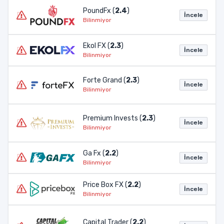
PoundFx (
2.4
)
İncele
Bilinmiyor
Ekol FX (
2.3
)
İncele
Bilinmiyor
Forte Grand (
2.3
)
İncele
Bilinmiyor
Premium Invests (
2.3
)
İncele
Bilinmiyor
Ga Fx (
2.2
)
İncele
Bilinmiyor
Price Box FX (
2.2
)
İncele
Bilinmiyor
Capital Trader (
2.2
)