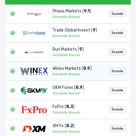
Phase Markets (
9.1
)
İncele
Güvenilir Kurum
Trade Global Invest (
9
)
İncele
Güvenilir Kurum
Run Markets (
9
)
İncele
Güvenilir Kurum
Winex Markets (
8.9
)
İncele
Güvenilir Kurum
GKM Forex (
8.9
)
İncele
Güvenilir Kurum
FxPro (
8.3
)
İncele
Güvenilir Kurum
XM Fx (
8.2
)
İncele
Güvenilir Kurum