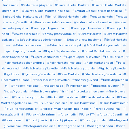
trade nedir
elite trade şikayetler
Emirati Global Markets
Emirati Global Markets
güvenilir mi
Emirati Global Markets inceleme
Emirati Global Markets lisanslı mı
Emirati Global Markets nasıl
Emirati Global Markets nedir
endex markets
endex
markets güvenilir mi
endex markets inceleme
endex markets lisanslı mı
endex
markets şikayetler
envoy pro fx güvenilir mi
envoy pro fx inceleme
envoy pro fx
nasıl
envoy pro fx nedir
envoy pro fx yorumlar
Exfast Markets
Exfast Markets
açıklama
Exfast Markets değerlendirme
Exfast Markets inceleme
Exfast Markets
nasıl
Exfast Markets nedir
Exfast Markets şikayet
Exfast Markets yorumlar
Expert Capital güvenilir mi
Expert Capital inceleme
Expert Capital Lisanslı mı
Expert Capital nasıl
Expert Capital nedir
Expert Capital şikayetler
Felix Markets
Felix Markets değerlendirme
Felix Markets inceleme
Felix Markets nasıl
Felix
Markets nedir
Felix Markets şikayetler
Felix Markets yorumlar
fgc bors şikayetler
fgc borsa
fgc borsa güvenilir mi
Fiber Markets
Fiber Markets güvenilir mi
Fiber markets lisansı
fiber markets şikayetleri
findexfx güvenil
findexfx güvenilir
mi
findexfx inceleme
findexfx nasıl
findexfx nedir
findexfx şikayetler
findexfx yorumlar
finx brokers güvenilir mi
finx brokers inceleme
finx brokers
nasıl
finx brokers yorumlar
fiz fx
Flux-Market
Flux-Market açıklama
Flux-
Market değerlendirme
Flux-Market inceleme
Flux-Market nasıl
Flux-Market nedir
Flux-Market yorumlar
Forex Firmaları Seçimi Nasıl Yapılır
forex güvenilir mi
forex güvenli mi
Forex Kripto Yatırım
forex nedir
Forex STP
forex tıj güvenilir mi
forex tıj nasıl
forex tıj nedir
forex tıj şikayetler
forex tıj yorumlar
forte grand
güvenilir mi
forte grand inceleme
forte grand nasıl
forte grand nedir
forte