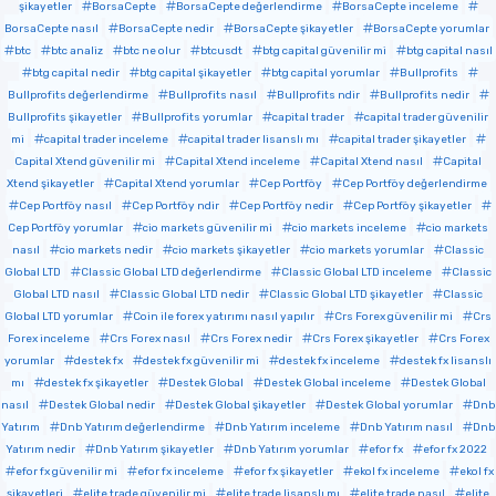
şikayetler
BorsaCepte
BorsaCepte değerlendirme
BorsaCepte inceleme
BorsaCepte nasıl
BorsaCepte nedir
BorsaCepte şikayetler
BorsaCepte yorumlar
btc
btc analiz
btc ne olur
btcusdt
btg capital güvenilir mi
btg capital nasıl
btg capital nedir
btg capital şikayetler
btg capital yorumlar
Bullprofits
Bullprofits değerlendirme
Bullprofits nasıl
Bullprofits ndir
Bullprofits nedir
Bullprofits şikayetler
Bullprofits yorumlar
capital trader
capital trader güvenilir
mi
capital trader inceleme
capital trader lisanslı mı
capital trader şikayetler
Capital Xtend güvenilir mi
Capital Xtend inceleme
Capital Xtend nasıl
Capital
Xtend şikayetler
Capital Xtend yorumlar
Cep Portföy
Cep Portföy değerlendirme
Cep Portföy nasıl
Cep Portföy ndir
Cep Portföy nedir
Cep Portföy şikayetler
Cep Portföy yorumlar
cio markets güvenilir mi
cio markets inceleme
cio markets
nasıl
cio markets nedir
cio markets şikayetler
cio markets yorumlar
Classic
Global LTD
Classic Global LTD değerlendirme
Classic Global LTD inceleme
Classic
Global LTD nasıl
Classic Global LTD nedir
Classic Global LTD şikayetler
Classic
Global LTD yorumlar
Coin ile forex yatırımı nasıl yapılır
Crs Forex güvenilir mi
Crs
Forex inceleme
Crs Forex nasıl
Crs Forex nedir
Crs Forex şikayetler
Crs Forex
yorumlar
destek fx
destek fx güvenilir mi
destek fx inceleme
destek fx lisanslı
mı
destek fx şikayetler
Destek Global
Destek Global inceleme
Destek Global
nasıl
Destek Global nedir
Destek Global şikayetler
Destek Global yorumlar
Dnb
Yatırım
Dnb Yatırım değerlendirme
Dnb Yatırım inceleme
Dnb Yatırım nasıl
Dnb
Yatırım nedir
Dnb Yatırım şikayetler
Dnb Yatırım yorumlar
efor fx
efor fx 2022
efor fx güvenilir mi
efor fx inceleme
efor fx şikayetler
ekol fx inceleme
ekol fx
şikayetleri
elite trade güvenilir mi
elite trade lisanslı mı
elite trade nasıl
elite