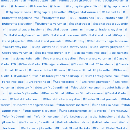
BorsaCepte nasıl
BorsaCepte nedir
BorsaCepte şikayetler
BorsaCepte yorumlar
btc
btc analiz
btc ne olur
btcusdt
btg capital güvenilir mi
btg capital nasıl
btg capital nedir
btg capital şikayetler
btg capital yorumlar
Bullprofits
Bullprofits değerlendirme
Bullprofits nasıl
Bullprofits ndir
Bullprofits nedir
Bullprofits şikayetler
Bullprofits yorumlar
capital trader
capital trader güvenilir
mi
capital trader inceleme
capital trader lisanslı mı
capital trader şikayetler
Capital Xtend güvenilir mi
Capital Xtend inceleme
Capital Xtend nasıl
Capital
Xtend şikayetler
Capital Xtend yorumlar
Cep Portföy
Cep Portföy değerlendirme
Cep Portföy nasıl
Cep Portföy ndir
Cep Portföy nedir
Cep Portföy şikayetler
Cep Portföy yorumlar
cio markets güvenilir mi
cio markets inceleme
cio markets
nasıl
cio markets nedir
cio markets şikayetler
cio markets yorumlar
Classic
Global LTD
Classic Global LTD değerlendirme
Classic Global LTD inceleme
Classic
Global LTD nasıl
Classic Global LTD nedir
Classic Global LTD şikayetler
Classic
Global LTD yorumlar
Coin ile forex yatırımı nasıl yapılır
Crs Forex güvenilir mi
Crs
Forex inceleme
Crs Forex nasıl
Crs Forex nedir
Crs Forex şikayetler
Crs Forex
yorumlar
destek fx
destek fx güvenilir mi
destek fx inceleme
destek fx lisanslı
mı
destek fx şikayetler
Destek Global
Destek Global inceleme
Destek Global
nasıl
Destek Global nedir
Destek Global şikayetler
Destek Global yorumlar
Dnb
Yatırım
Dnb Yatırım değerlendirme
Dnb Yatırım inceleme
Dnb Yatırım nasıl
Dnb
Yatırım nedir
Dnb Yatırım şikayetler
Dnb Yatırım yorumlar
efor fx
efor fx 2022
efor fx güvenilir mi
efor fx inceleme
efor fx şikayetler
ekol fx inceleme
ekol fx
şikayetleri
elite trade güvenilir mi
elite trade lisanslı mı
elite trade nasıl
elite
trade nedir
elite trade şikayetler
Emirati Global Markets
Emirati Global Markets