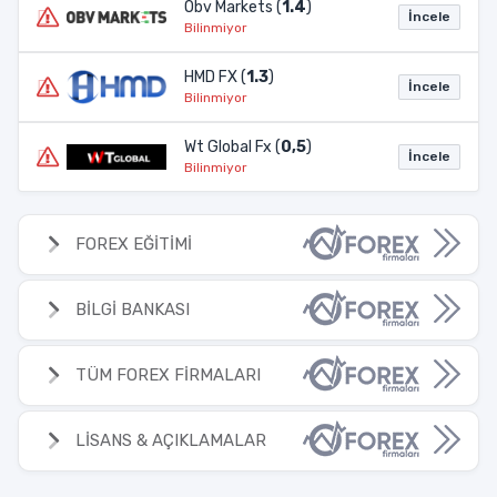
Obv Markets (
1.4
)
İncele
Bilinmiyor
HMD FX (
1.3
)
İncele
Bilinmiyor
Wt Global Fx (
0,5
)
İncele
Bilinmiyor
FOREX EĞİTİMİ
BİLGİ BANKASI
TÜM FOREX FİRMALARI
LİSANS & AÇIKLAMALAR