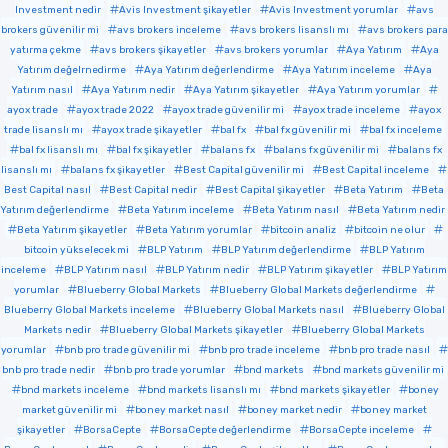
Investment nedir
Avis Investment şikayetler
Avis Investment yorumlar
avs
brokers güvenilir mi
avs brokers inceleme
avs brokers lisanslı mı
avs brokers para
yatırma çekme
avs brokers şikayetler
avs brokers yorumlar
Aya Yatırım
Aya
Yatırım değelrnedirme
Aya Yatırım değerlendirme
Aya Yatırım inceleme
Aya
Yatırım nasıl
Aya Yatırım nedir
Aya Yatırım şikayetler
Aya Yatırım yorumlar
ayox trade
ayox trade 2022
ayox trade güvenilir mi
ayox trade inceleme
ayox
trade lisanslı mı
ayox trade şikayetler
bal fx
bal fx güvenilir mi
bal fx inceleme
bal fx lisanslı mı
bal fx şikayetler
balans fx
balans fx güvenilir mi
balans fx
lisanslı mı
balans fx şikayetler
Best Capital güvenilir mi
Best Capital inceleme
Best Capital nasıl
Best Capital nedir
Best Capital şikayetler
Beta Yatırım
Beta
Yatırım değerlendirme
Beta Yatırım inceleme
Beta Yatırım nasıl
Beta Yatırım nedir
Beta Yatırım şikayetler
Beta Yatırım yorumlar
bitcoin analiz
bitcoin ne olur
bitcoin yükselecek mi
BLP Yatırım
BLP Yatırım değerlendirme
BLP Yatırım
inceleme
BLP Yatırım nasıl
BLP Yatırım nedir
BLP Yatırım şikayetler
BLP Yatırım
yorumlar
Blueberry Global Markets
Blueberry Global Markets değerlendirme
Blueberry Global Markets inceleme
Blueberry Global Markets nasıl
Blueberry Global
Markets nedir
Blueberry Global Markets şikayetler
Blueberry Global Markets
yorumlar
bnb pro trade güvenilir mi
bnb pro trade inceleme
bnb pro trade nasıl
bnb pro trade nedir
bnb pro trade yorumlar
bnd markets
bnd markets güvenilir mi
bnd markets inceleme
bnd markets lisanslı mı
bnd markets şikayetler
boney
market güvenilir mi
boney market nasıl
boney market nedir
boney market
şikayetler
BorsaCepte
BorsaCepte değerlendirme
BorsaCepte inceleme