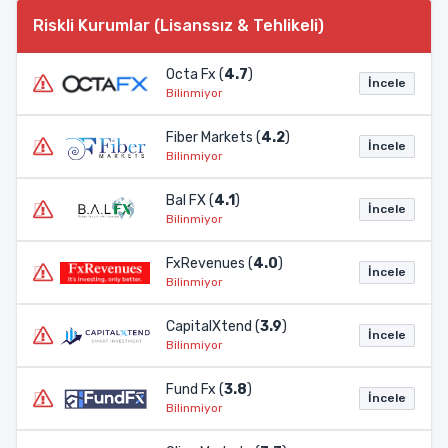
Riskli Kurumlar (Lisanssız & Tehlikeli)
Octa Fx (
4.7
)
İncele
Bilinmiyor
Fiber Markets (
4.2
)
İncele
Bilinmiyor
Bal FX (
4.1
)
İncele
Bilinmiyor
FxRevenues (
4.0
)
İncele
Bilinmiyor
CapitalXtend (
3.9
)
İncele
Bilinmiyor
Fund Fx (
3.8
)
İncele
Bilinmiyor