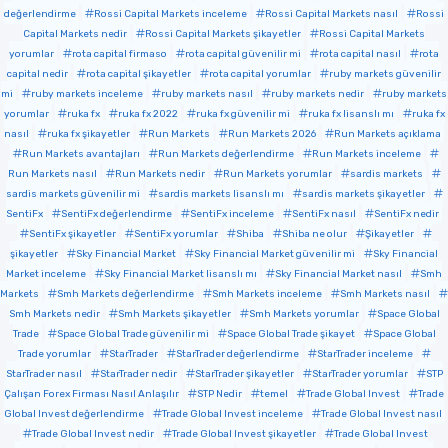
değerlendirme
Rossi Capital Markets inceleme
Rossi Capital Markets nasıl
Rossi
Capital Markets nedir
Rossi Capital Markets şikayetler
Rossi Capital Markets
yorumlar
rota capital firmaso
rota capital güvenilir mi
rota capital nasıl
rota
capital nedir
rota capital şikayetler
rota capital yorumlar
ruby markets güvenilir
mi
ruby markets inceleme
ruby markets nasıl
ruby markets nedir
ruby markets
yorumlar
ruka fx
ruka fx 2022
ruka fx güvenilir mi
ruka fx lisanslı mı
ruka fx
nasıl
ruka fx şikayetler
Run Markets
Run Markets 2026
Run Markets açıklama
Run Markets avantajları
Run Markets değerlendirme
Run Markets inceleme
Run Markets nasıl
Run Markets nedir
Run Markets yorumlar
sardis markets
sardis markets güvenilir mi
sardis markets lisanslı mı
sardis markets şikayetler
SentiFx
SentiFx değerlendirme
SentiFx inceleme
SentiFx nasıl
SentiFx nedir
SentiFx şikayetler
SentiFx yorumlar
Shiba
Shiba ne olur
Şikayetler
şikayetler
Sky Financial Market
Sky Financial Market güvenilir mi
Sky Financial
Market inceleme
Sky Financial Market lisanslı mı
Sky Financial Market nasıl
Smh
Markets
Smh Markets değerlendirme
Smh Markets inceleme
Smh Markets nasıl
Smh Markets nedir
Smh Markets şikayetler
Smh Markets yorumlar
Space Global
Trade
Space Global Trade güvenilir mi
Space Global Trade şikayet
Space Global
Trade yorumlar
StarTrader
StarTrader değerlendirme
StarTrader inceleme
StarTrader nasıl
StarTrader nedir
StarTrader şikayetler
StarTrader yorumlar
STP
Çalışan Forex Firması Nasıl Anlaşılır
STP Nedir
temel
Trade Global Invest
Trade
Global Invest değerlendirme
Trade Global Invest inceleme
Trade Global Invest nasıl
Trade Global Invest nedir
Trade Global Invest şikayetler
Trade Global Invest