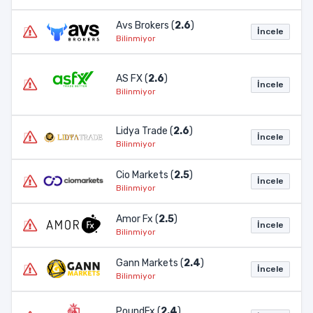
Avs Brokers (
2.6
)
İncele
Bilinmiyor
AS FX (
2.6
)
İncele
Bilinmiyor
Lidya Trade (
2.6
)
İncele
Bilinmiyor
Cio Markets (
2.5
)
İncele
Bilinmiyor
Amor Fx (
2.5
)
İncele
Bilinmiyor
Gann Markets (
2.4
)
İncele
Bilinmiyor
PoundFx (
2.4
)