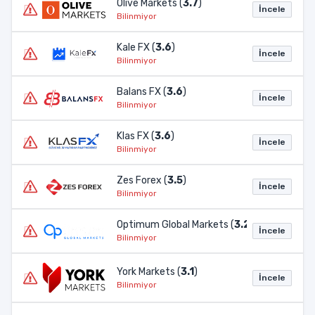
Olive Markets (
3.7
)
İncele
Bilinmiyor
Kale FX (
3.6
)
İncele
Bilinmiyor
Balans FX (
3.6
)
İncele
Bilinmiyor
Klas FX (
3.6
)
İncele
Bilinmiyor
Zes Forex (
3.5
)
İncele
Bilinmiyor
Optimum Global Markets (
3.2
)
İncele
Bilinmiyor
York Markets (
3.1
)
İncele
Bilinmiyor