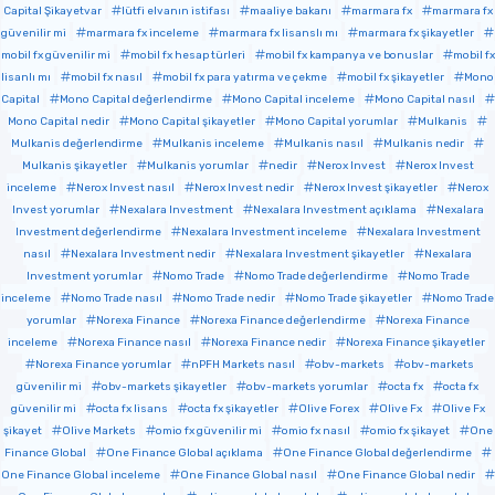
Capital Şikayetvar
lütfi elvanın istifası
maaliye bakanı
marmara fx
marmara fx
güvenilir mi
marmara fx inceleme
marmara fx lisanslı mı
marmara fx şikayetler
mobil fx güvenilir mi
mobil fx hesap türleri
mobil fx kampanya ve bonuslar
mobil fx
lisanlı mı
mobil fx nasıl
mobil fx para yatırma ve çekme
mobil fx şikayetler
Mono
Capital
Mono Capital değerlendirme
Mono Capital inceleme
Mono Capital nasıl
Mono Capital nedir
Mono Capital şikayetler
Mono Capital yorumlar
Mulkanis
Mulkanis değerlendirme
Mulkanis inceleme
Mulkanis nasıl
Mulkanis nedir
Mulkanis şikayetler
Mulkanis yorumlar
nedir
Nerox Invest
Nerox Invest
inceleme
Nerox Invest nasıl
Nerox Invest nedir
Nerox Invest şikayetler
Nerox
Invest yorumlar
Nexalara Investment
Nexalara Investment açıklama
Nexalara
Investment değerlendirme
Nexalara Investment inceleme
Nexalara Investment
nasıl
Nexalara Investment nedir
Nexalara Investment şikayetler
Nexalara
Investment yorumlar
Nomo Trade
Nomo Trade değerlendirme
Nomo Trade
inceleme
Nomo Trade nasıl
Nomo Trade nedir
Nomo Trade şikayetler
Nomo Trade
yorumlar
Norexa Finance
Norexa Finance değerlendirme
Norexa Finance
inceleme
Norexa Finance nasıl
Norexa Finance nedir
Norexa Finance şikayetler
Norexa Finance yorumlar
nPFH Markets nasıl
obv-markets
obv-markets
güvenilir mi
obv-markets şikayetler
obv-markets yorumlar
octa fx
octa fx
güvenilir mi
octa fx lisans
octa fx şikayetler
Olive Forex
Olive Fx
Olive Fx
şikayet
Olive Markets
omio fx güvenilir mi
omio fx nasıl
omio fx şikayet
One
Finance Global
One Finance Global açıklama
One Finance Global değerlendirme
One Finance Global inceleme
One Finance Global nasıl
One Finance Global nedir