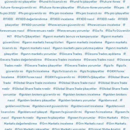
güvenilir mi şikayetler
fund fx lisanslı mı
fund fx şikayetler
future-forex
future-forex güvenilir mi
future-forex şikayetler
future-forex yorumlar
fx pro
fx pro 2022
fx pro güvenilir mi
fx pro inceleme
fx pro lisanslı mı
fx pro şikayetler
FXDD
FXDD değerlendirme
FXDD inceleme
FXDD nasıl
FXDD nedir
FXDD
şikayetler
FXDD yorumlar
fxrevenues güvenilir mi
fxrevenues inceleme
fxrevenues nasıl
fxrevenues nedir
fxrevenues yorumlar
Ga Fx
Ga Fx Güvenilir
Mi?
Ga Fx Şikayetleri
gann markets bonus ve kampanyalar
gann markets
güvenilirmi
gann markets hesap türleri
gann markets inceleme
gann markets
lisanslı mı
gann markets nasıl
gann markets para yatırma çekme
gann markets
şikayetler
gann markets yorumlar
Gesera Trades
Gesera Trades açıklama
Gesera Trades değerlendirme
Gesera Trades inceleme
Gesera Trades nasıl
Gesera
Trades nedir
Gesera Trades şikayetler
Gesera Trades yorumlar
giz fx
giz fx
güvenilir mi
giz fx inceleme
giz fx lisanslı mı
giz fx şikayetler
GKM Forex
İnceleme
GKM Forex nasıl
GKM Fx güvenilir mi
GKM Fx Şikayetler
Global Share
Trade
Global Share Trade inceleme
Global Share Trade nasıl
Global Share Trade
nedir
Global Share Trade nredir
Global Share Trade şikayetler
Global Share Trade
yorumlar
golden brokers güvenilir mi
golden brokers inceleme
golden brokers
nasıl
golden brokers şikayetler
golden brokers yorumlar
goldenvest
goldenvest forex
goldenvest güvenilirmi
goldenvest inceleme
goldenvest
lisanslımı
goldenvest şikayet
green fx güvenilir mi
green fx inceleme
green fx
nasıl
green fx nedir
green fx şikayetler
green fx yorumlar
Grn Markets
Grn
Markets değerlendirme
Grn Markets inceleme
Grn Markets nasıl
Grn Markets
nedir
Grn Markets şikayetler
Grn Markets yorumlar
Güncel Shiba Analizi