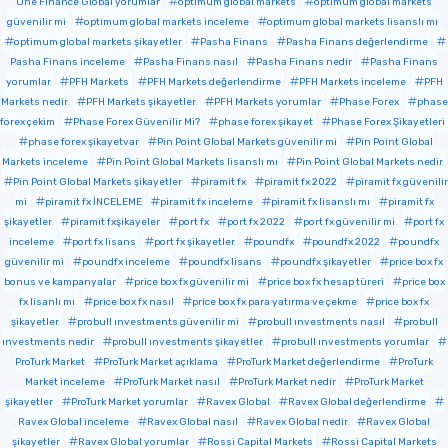
One Finance Global yorumlar
optimum global markets
optimum global markets
güvenilir mi
optimum global markets inceleme
optimum global markets lisanslı mı
optimum global markets şikayetler
Pasha Finans
Pasha Finans değerlendirme
Pasha Finans inceleme
Pasha Finans nasıl
Pasha Finans nedir
Pasha Finans
yorumlar
PFH Markets
PFH Markets değerlendirme
PFH Markets inceleme
PFH
Markets nedir
PFH Markets şikayetler
PFH Markets yorumlar
Phase Forex
phase
forex çekim
Phase Forex Güvenilir Mi?
phase forex şikayet
Phase Forex Şikayetleri
phase forex şikayetvar
Pin Point Global Markets güvenilir mi
Pin Point Global
Markets inceleme
Pin Point Global Markets lisanslı mı
Pin Point Global Markets nedir
Pin Point Global Markets şikayetler
piramit fx
piramit fx 2022
piramit fx güvenilir
mi
piramit fx İNCELEME
piramit fx inceleme
piramit fx lisanslı mı
piramit fx
şikayetler
piramit fxşikayeler
port fx
port fx 2022
port fx güvenilir mi
port fx
inceleme
port fx lisans
port fx şikayetler
poundfx
poundfx 2022
poundfx
güvenilir mi
poundfx inceleme
poundfx lisans
poundfx şikayetler
price box fx
bonus ve kampanyalar
price box fx güvenilir mi
price box fx hesap türeri
price box
fx lisanlı mı
price box fx nasıl
price box fx para yatırma ve çekme
price box fx
şikayetler
probull ınvestments güvenilir mi
probull ınvestments nasıl
probull
ınvestments nedir
probull ınvestments şikayetler
probull ınvestments yorumlar
ProTurk Market
ProTurk Market açıklama
ProTurk Market değerlendirme
ProTurk
Market inceleme
ProTurk Market nasıl
ProTurk Market nedir
ProTurk Market
şikayetler
ProTurk Market yorumlar
Ravex Global
Ravex Global değerlendirme
Ravex Global inceleme
Ravex Global nasıl
Ravex Global nedir
Ravex Global
şikayetler
Ravex Global yorumlar
Rossi Capital Markets
Rossi Capital Markets