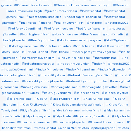
güveni
Güvenilir forex firmaları
Güvenilir Forex Firması nasıl anlaşılır
Güvenilir
Forex Firması Nasıl Seçili
güvenli forex firması
hedef capital
hedef capital
güvenilir mi
hedef capital inceleme
hedef capital lisanslı mı
hedef capital
şikayetler
Hızlı Forex
Hızlı Fx
Hızlı Fx Güvenilir Mi
hot forex
hot forex 2022
hot forex güvenilir mi
hot forex inceleme
hot forex lisanslı mı
hot forex
şikayetler
Hun fx güvenilir mi
Hun fx inceleme
Hun fx nasıl
Hun fx nedir
Hun fx şikayetler
Hun fx yorumlar
idol fx bonus ve kampanyalar
İdol FX güvenilir
mi
idol fx güvenilir mi
idol fx hesap türleri
idol fx lisans
İdol FX lisanslı m
idol fx lisanslı mı
İdol FX Nasıl
idol fx nasıl
idol fx para yatırma ve çekme
idol fx
şikayetler
ind yatırım güvenilir mi
ind yatırım inceleme
ind yatırım nasıl
ind
yatırım nedir
ind yatırım şikayetler
ind yatırım yorumlar
index fx
index fx 2022
index fx güvenilir mi
index fx inceleme
index fx lisanslı mı
index fx şikayetler
inova global güvenilir mi
interaktif yatırım
interaktif yatırım güvenilir mi
interaktif
yatırım nasıl
interaktif yatırım şikayetler
interaktif yatırım yorumlar
ınova global
güvenilir mi
ınova global nasıl
ınova global nedir
ınova global şikayetler
ınova
global yorumlar
kale fx
kale fx güvenilir mi
kale fx lisnslı mı
kale fx şikayetler
kale fxinceleme
Klas FX
Klas FX güvenilir mi
Klas FX inceleme
Klas FX
lisanslımı
Klas FX şikayetler
Kripto ile ödeme alan forex firmaları
Kripto Yatırım
Tavsiyeleri
lidya fx güvenilir mi
lidya fx inceleme
lidya fx naıl
lidya fx nasıl
lidya fx nedir
lidya fx şikayetler
lidya trade
lidya trade güvenilir mi
lidya trade
inceleme
lidya trade lisanslı mı
lidya trade şikayetler
Lisanslı Forex Firmaası
lisanslı forex firması
Lotas Capital Güvenilir Mi?
Lotas Capital Şikayetleri
Lotas