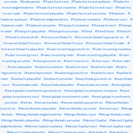
yorumlar
trade power
Trade Via Invest
Trade Via Invest açıklama
Trade Via
Invest değerlendirme
Trade Via Invest inceleme
Trade Via Invest nasıl
Trade Via
Invest nedir
Trade Via Invest şikayetler
Trade Via Invest yorumlar
Tradeven
Tradeven açıklama
Tradeven değerlendirme
Tradeven inceleme
Tradeven nasıl
Tradeven nedir
Tradeven yorumlar
Trampa fx inceleme
Trampa fx nasıl
Trampa
fx nedir
Trampa fx şikayetler
Trampa fx yorumlar
Trend
Trend Forex
Trend Fx
Trend Fx Güvenilİr Mi
Universal Global Fx
Universal Global Fx güvenilir mi
Universal Global Fx lisans
Universal Global Fx nasıl
Universal Global Fx nedir
Universal Global Fx şikayetler
valor investing güvenilir mi
valor investing inceleme
valor investing nasıl
valor investing nedir
valor investing şikayetler
valor
investing yorumlar
vlom güvenilir mi
vlom lisanslı mı
vlom nasıl
vlom nedir
vlom şikayetler
wafra fx inceleme
wafra fx nasıl
wafra fx nedir
wafra
fxgüvenilir mi
wafra fxyorumlar
wallex fx güvenilir mi
wallex fx nasıl
wallex fx
nedir
wallex fx şikayetler
wallex fx yorumlar
waystrade güvenilir mi
waystrade
nasıl
waystrade nedir
waystrade şikayetler
waystrade yorumlar
west global
west global investments güvenilir mi
west global investments inceleme
west
global investments nasıl
west global investments nedir
west global investments
yorumlar
winex
winex markets
winex markets güvenilir mi
Winex Markets
lisanslı mı
Winex Markets şikayetler
Winex Markets yorumlar
winex nasıl
Wingo
Markets
Wingo Markets değerlendirme
Wingo Markets nasıl
Wingo Markets nedir
Wingo Markets şikayetler
Wingo Markets yorumlar
Worest Capital
Worest Capital
değerlendirme
Worest Capital inceleme
Worest Capital nasıl
Worest Capital nedir
Worest Capital şikayetler
Worest Capital yorumlar
wt globa fx
wt globa fx