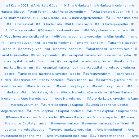
5 Kasım 2021
A Markets Güvenilir Mi?
A Markets İ
A Markets İnceleme
A
Markets Şikayet
Aktif Forex
Aktif Forex Güvenilir mi
Alba Brokers Güvenilir Mi?
Alba Brokers Lisanslı Mı?
ALG Trade
ALG Trade değerlendirme
ALG Trade inceleme
ALG Trade nasıl
ALG Trade nedir
ALG Trade nedri
ALG Trade şikayetler
ALG Trade yorumlar
AllWays İnvestments nasıl
AllWays İnvestments nedir
AllWays İnvestments şikayetler
AllWays İnvestments yorumlar
Altın Analizi
amor
fx
amor fx güvenilir mi
amor fx inceleme
amor fx lisanslı mı
amor fx şikayetler
analiz
anat fx güvenilir mi
anat fx lisanslı mı
anat fx nasıl
anat fx nedir
anat fx şikayetler
anat fx yorumlar
anka capital markets bonus ve kampanyalar
anka capital markets güvenilir mi
anka capital markets hesap türleri
anka capital
markets lisanslı mı
anka capital markets nasıl
anka capital markets para yatırma
çekme
anka capital markets şikayetler
as fx
as fx güvenilir mi
as fx hesap
türleri
as fx incelem
as fx inceleme
as fx lisanslı mı
asal forex güvenilir mi
asal forex nasıl
asal forex nedir
asal forex şikayetler
asal forex yorumlar
Auro
Markets
Auro Markets açıklama
Auro Markets değerlendirme
Auro Markets
inceleme
Auro Markets nasıl
Auro Markets nedir
Auro Markets şikayetler
Auro
Markets yorumlar
Aurora Bosphorus Capital
Aurora Bosphorus Capital
değerlendirme
Aurora Bosphorus Capital inceleme
Aurora Bosphorus Capital nasıl
Aurora Bosphorus Capital nedir
Aurora Bosphorus Capital şikayetler
Aurora
Bosphorus Capital yorumlar
avenva-markets
avenva-markets güvenilir mi
avenva-markets şikayetler
avenva-markets yorumlar
Avis Investment
Avis
Investment değerlendirme
Avis Investment inceleme
Avis Investment nasıl
Avis