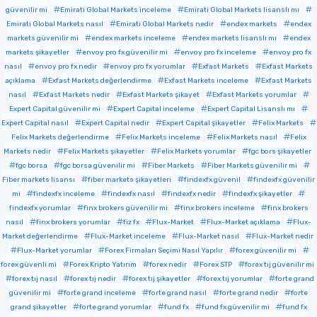
güvenilir mi
Emirati Global Markets inceleme
Emirati Global Markets lisanslı mı
Emirati Global Markets nasıl
Emirati Global Markets nedir
endex markets
endex
markets güvenilir mi
endex markets inceleme
endex markets lisanslı mı
endex
markets şikayetler
envoy pro fx güvenilir mi
envoy pro fx inceleme
envoy pro fx
nasıl
envoy pro fx nedir
envoy pro fx yorumlar
Exfast Markets
Exfast Markets
açıklama
Exfast Markets değerlendirme
Exfast Markets inceleme
Exfast Markets
nasıl
Exfast Markets nedir
Exfast Markets şikayet
Exfast Markets yorumlar
Expert Capital güvenilir mi
Expert Capital inceleme
Expert Capital Lisanslı mı
Expert Capital nasıl
Expert Capital nedir
Expert Capital şikayetler
Felix Markets
Felix Markets değerlendirme
Felix Markets inceleme
Felix Markets nasıl
Felix
Markets nedir
Felix Markets şikayetler
Felix Markets yorumlar
fgc bors şikayetler
fgc borsa
fgc borsa güvenilir mi
Fiber Markets
Fiber Markets güvenilir mi
Fiber markets lisansı
fiber markets şikayetleri
findexfx güvenil
findexfx güvenilir
mi
findexfx inceleme
findexfx nasıl
findexfx nedir
findexfx şikayetler
findexfx yorumlar
finx brokers güvenilir mi
finx brokers inceleme
finx brokers
nasıl
finx brokers yorumlar
fiz fx
Flux-Market
Flux-Market açıklama
Flux-
Market değerlendirme
Flux-Market inceleme
Flux-Market nasıl
Flux-Market nedir
Flux-Market yorumlar
Forex Firmaları Seçimi Nasıl Yapılır
forex güvenilir mi
forex güvenli mi
Forex Kripto Yatırım
forex nedir
Forex STP
forex tıj güvenilir mi
forex tıj nasıl
forex tıj nedir
forex tıj şikayetler
forex tıj yorumlar
forte grand
güvenilir mi
forte grand inceleme
forte grand nasıl
forte grand nedir
forte
grand şikayetler
forte grand yorumlar
fund fx
fund fx güvenilir mi
fund fx