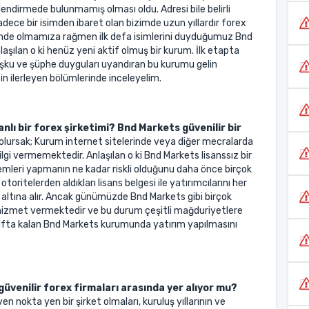
ilgilendirmede bulunmamış olması oldu. Adresi bile belirli
ece bir isimden ibaret olan bizimde uzun yıllardır forex
inde olmamıza rağmen ilk defa isimlerini duyduğumuz Bnd
aşılan o ki henüz yeni aktif olmuş bir kurum. İlk etapta
uşku ve şüphe duyguları uyandıran bu kurumu gelin
n ilerleyen bölümlerinde inceleyelim.
nlı bir forex şirketimi? Bnd Markets güvenilir bir
 olursak; Kurum internet sitelerinde veya diğer mecralarda
bilgi vermemektedir. Anlaşılan o ki Bnd Markets lisanssız bir
şlemleri yapmanın ne kadar riskli olduğunu daha önce birçok
otoritelerden aldıkları lisans belgesi ile yatırımcılarını her
altına alır. Ancak günümüzde Bnd Markets gibi birçok
e hizmet vermektedir ve bu durum çeşitli mağduriyetlere
ıfta kalan Bnd Markets kurumunda yatırım yapılmasını
üvenilir forex firmaları arasında yer alıyor mu?
en nokta yen bir şirket olmaları, kuruluş yıllarının ve