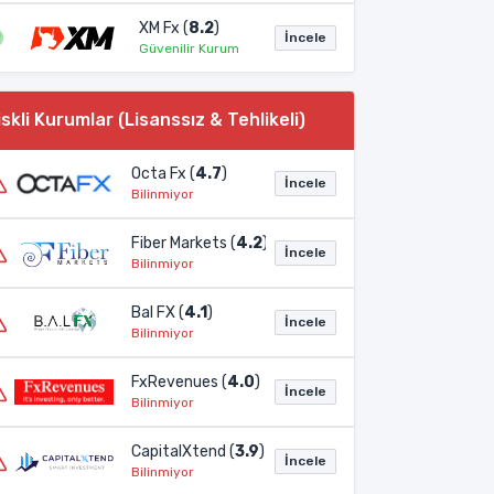
XM Fx (
8.2
)
İncele
Güvenilir Kurum
iskli Kurumlar (Lisanssız & Tehlikeli)
Octa Fx (
4.7
)
İncele
Bilinmiyor
Fiber Markets (
4.2
)
İncele
Bilinmiyor
Bal FX (
4.1
)
İncele
Bilinmiyor
FxRevenues (
4.0
)
İncele
Bilinmiyor
CapitalXtend (
3.9
)
İncele
Bilinmiyor