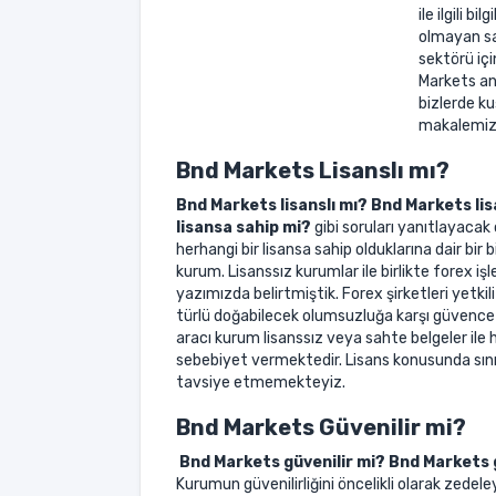
ile ilgili b
olmayan sad
sektörü iç
Markets anl
bizlerde k
makalemizi
Bnd Markets Lisanslı mı?
Bnd Markets lisanslı mı? Bnd Markets lisa
lisansa sahip mi?
gibi soruları yanıtlayacak
herhangi bir lisansa sahip olduklarına dair bir 
kurum. Lisanssız kurumlar ile birlikte forex i
yazımızda belirtmiştik. Forex şirketleri yetkili 
türlü doğabilecek olumsuzluğa karşı güvence 
aracı kurum lisanssız veya sahte belgeler il
sebebiyet vermektedir. Lisans konusunda sın
tavsiye etmemekteyiz.
Bnd Markets Güvenilir mi?
Bnd Markets güvenilir mi? Bnd Markets g
Kurumun güvenilirliğini öncelikli olarak zedeley