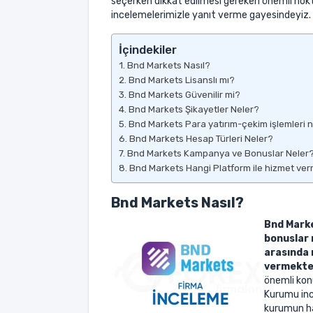
seçerken dikkat edilmesi gereken önemli noktal
incelemelerimizle yanıt verme gayesindeyiz.
İçindekiler
Bnd Markets Nasıl?
Bnd Markets Lisanslı mı?
Bnd Markets Güvenilir mi?
Bnd Markets Şikayetler Neler?
Bnd Markets Para yatırım-çekim işlemleri n
Bnd Markets Hesap Türleri Neler?
Bnd Markets Kampanya ve Bonuslar Neler
Bnd Markets Hangi Platform ile hizmet ve
Bnd Markets Nasıl?
Bnd Marke
bonuslar 
arasında 
vermekte
önemli konu
Kurumu inc
kurumun ha