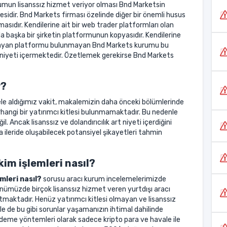
urumun lisanssız hizmet veriyor olması Bnd Marketsin
gesidir. Bnd Markets firması özelinde diğer bir önemli husus
sıdır. Kendilerine ait bir web trader platformları olan
 başka bir şirketin platformunun kopyasıdır. Kendilerine
ağlayan platformu bulunmayan Bnd Markets kurumu bu
 niyeti içermektedir. Özetlemek gerekirse Bnd Markets
r?
le aldığımız vakit, makalemizin daha önceki bölümlerinde
rhangi bir yatırımcı kitlesi bulunmamaktadır. Bu nedenle
. Ancak lisanssız ve dolandırıcılık art niyeti içerdiğini
eride oluşabilecek potansiyel şikayetleri tahmin
im işlemleri nasıl?
mleri nasıl?
sorusu aracı kurum incelemelerimizde
Günümüzde birçok lisanssız hizmet veren yurtdışı aracı
tmaktadır. Henüz yatırımcı kitlesi olmayan ve lisanssız
e de bu gibi sorunlar yaşamanızın ihtimal dahilinde
me yöntemleri olarak sadece kripto para ve havale ile