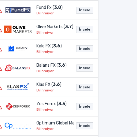
Fund Fx (
3.8
)
İncele
Bilinmiyor
Olive Markets (
3.7
)
İncele
Bilinmiyor
Kale FX (
3.6
)
İncele
Bilinmiyor
Balans FX (
3.6
)
İncele
Bilinmiyor
Klas FX (
3.6
)
İncele
Bilinmiyor
Zes Forex (
3.5
)
İncele
Bilinmiyor
Optimum Global Markets (
3.2
)
İncele
Bilinmiyor