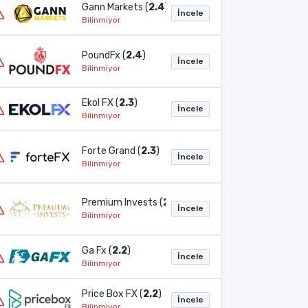
Gann Markets (
2.4
)
İncele
Bilinmiyor
PoundFx (
2.4
)
İncele
Bilinmiyor
Ekol FX (
2.3
)
İncele
Bilinmiyor
Forte Grand (
2.3
)
İncele
Bilinmiyor
Premium Invests (
2.3
)
İncele
Bilinmiyor
Ga Fx (
2.2
)
İncele
Bilinmiyor
Price Box FX (
2.2
)
İncele
Bilinmiyor