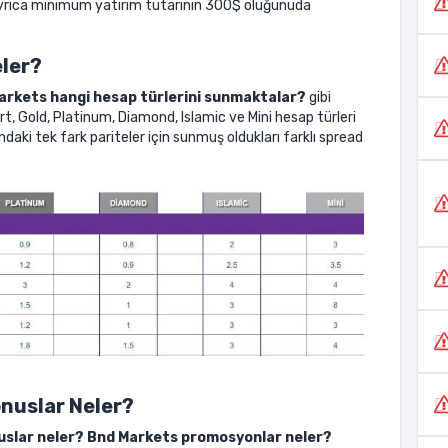
yrıca minimum yatırım tutarının 300$ oluğunuda
eler?
arkets hangi hesap türlerini sunmaktalar?
gibi
, Gold, Platinum, Diamond, Islamic ve Mini hesap türleri
ndaki tek fark pariteler için sunmuş oldukları farklı spread
nuslar Neler?
slar neler? Bnd Markets promosyonlar neler?