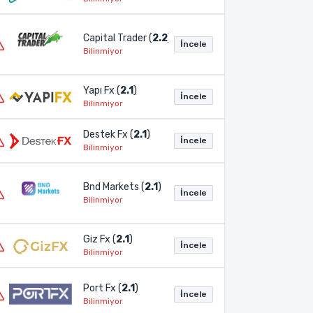
Capital Trader (
2.2
)
İncele
Bilinmiyor
Yapı Fx (
2.1
)
İncele
Bilinmiyor
Destek Fx (
2.1
)
İncele
Bilinmiyor
Bnd Markets (
2.1
)
İncele
Bilinmiyor
Giz Fx (
2.1
)
İncele
Bilinmiyor
Port Fx (
2.1
)
İncele
Bilinmiyor