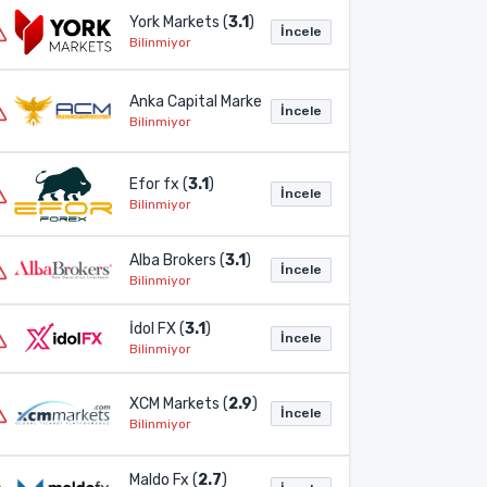
York Markets (
3.1
)
İncele
Bilinmiyor
Anka Capital Markets (
3.1
)
İncele
Bilinmiyor
Efor fx (
3.1
)
İncele
Bilinmiyor
Alba Brokers (
3.1
)
İncele
Bilinmiyor
İdol FX (
3.1
)
İncele
Bilinmiyor
XCM Markets (
2.9
)
İncele
Bilinmiyor
Maldo Fx (
2.7
)