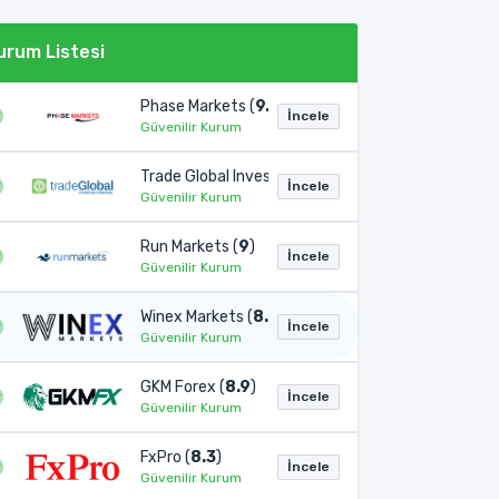
urum Listesi
Phase Markets (
9.1
)
İncele
Güvenilir Kurum
Trade Global Invest (
9
)
İncele
Güvenilir Kurum
Run Markets (
9
)
İncele
Güvenilir Kurum
Winex Markets (
8.9
)
İncele
Güvenilir Kurum
GKM Forex (
8.9
)
İncele
Güvenilir Kurum
FxPro (
8.3
)
İncele
Güvenilir Kurum