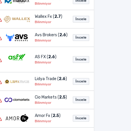
İncele
Bilinmiyor
Wallex Fx (
2.7
)
İncele
Bilinmiyor
Avs Brokers (
2.6
)
İncele
Bilinmiyor
AS FX (
2.6
)
İncele
Bilinmiyor
Lidya Trade (
2.6
)
İncele
Bilinmiyor
Cio Markets (
2.5
)
İncele
Bilinmiyor
Amor Fx (
2.5
)
İncele
Bilinmiyor