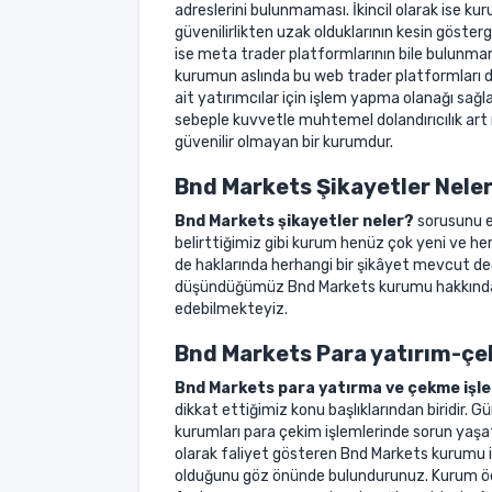
adreslerini bulunmaması. İkincil olarak ise k
güvenilirlikten uzak olduklarının kesin göster
ise meta trader platformlarının bile bulunmama
kurumun aslında bu web trader platformları da
ait yatırımcılar için işlem yapma olanağı s
sebeple kuvvetle muhtemel dolandırıcılık art
güvenilir olmayan bir kurumdur.
Bnd Markets Şikayetler Nele
Bnd Markets şikayetler neler?
sorusunu e
belirttiğimiz gibi kurum henüz çok yeni ve he
de haklarında herhangi bir şikâyet mevcut değil
düşündüğümüz Bnd Markets kurumu hakkında il
edebilmekteyiz.
Bnd Markets Para yatırım-çek
Bnd Markets para yatırma ve çekme işle
dikkat ettiğimiz konu başlıklarından biridir. 
kurumları para çekim işlemlerinde sorun yaşa
olarak faliyet gösteren Bnd Markets kurumu il
olduğunu göz önünde bulundurunuz. Kurum öde