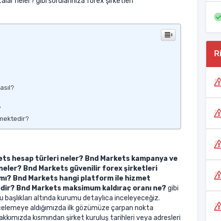
ar neler? gibi sorularınıza forex şirketleri
R
asıl?
?
rmektedir?
ts hesap türleri neler? Bnd Markets kampanya ve
neler? Bnd Markets güvenilir forex şirketleri
mı? Bnd Markets hangi platform ile hizmet
dir? Bnd Markets maksimum kaldıraç oranı ne?
gibi
 başlıkları altında kurumu detaylıca inceleyeceğiz.
elemeye aldığımızda ilk gözümüze çarpan nokta
kkımızda kısmından şirket kuruluş tarihleri veya adresleri