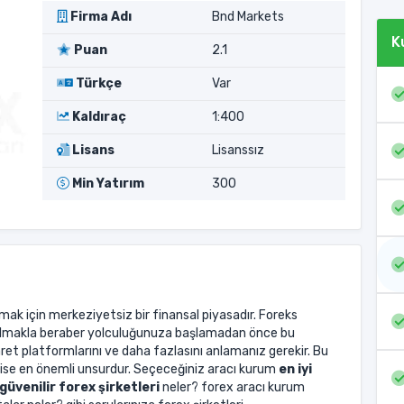
Firma Adı
Bnd Markets
K
Puan
2.1
Türkçe
Var
Kaldıraç
1:400
Lisans
Lisanssız
Min Yatırım
300
tmak için merkeziyetsiz bir finansal piyasadır. Foreks
 olmakla beraber yolculuğunuza başlamadan önce bu
caret platformlarını ve daha fazlasını anlamanız gerekir. Bu
ise en önemli unsurdur. Seçeceğiniz aracı kurum
en iyi
güvenilir forex şirketleri
neler? forex aracı kurum