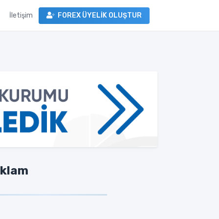
İletişim
FOREX ÜYELİK OLUŞTUR
klam