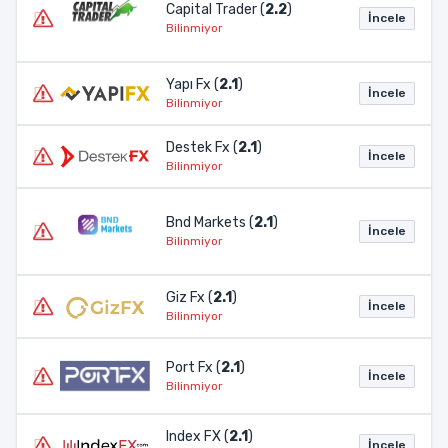
Capital Trader (
2.2
)
İncele
Bilinmiyor
Yapı Fx (
2.1
)
İncele
Bilinmiyor
Destek Fx (
2.1
)
İncele
Bilinmiyor
Bnd Markets (
2.1
)
İncele
Bilinmiyor
Giz Fx (
2.1
)
İncele
Bilinmiyor
Port Fx (
2.1
)
İncele
Bilinmiyor
Index FX (
2.1
)
İncele