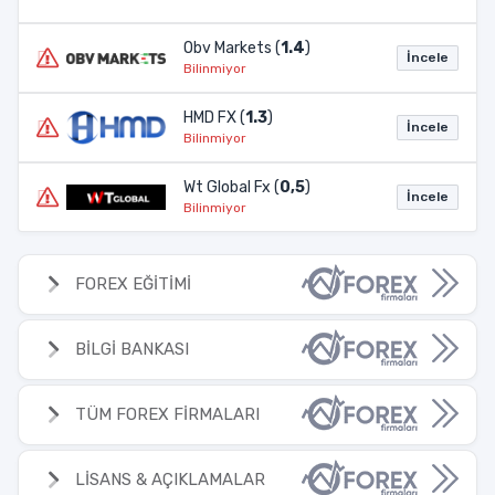
Obv Markets (
1.4
)
İncele
Bilinmiyor
HMD FX (
1.3
)
İncele
Bilinmiyor
Wt Global Fx (
0,5
)
İncele
Bilinmiyor
FOREX EĞİTİMİ
BİLGİ BANKASI
TÜM FOREX FİRMALARI
LİSANS & AÇIKLAMALAR