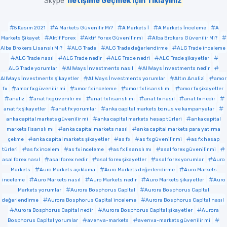
Skype
İletişime Geçmek için Tıklayınız
5 Kasım 2021
A Markets Güvenilir Mi?
A Markets İ
A Markets İnceleme
A
Markets Şikayet
Aktif Forex
Aktif Forex Güvenilir mi
Alba Brokers Güvenilir Mi?
Alba Brokers Lisanslı Mı?
ALG Trade
ALG Trade değerlendirme
ALG Trade inceleme
ALG Trade nasıl
ALG Trade nedir
ALG Trade nedri
ALG Trade şikayetler
ALG Trade yorumlar
AllWays İnvestments nasıl
AllWays İnvestments nedir
AllWays İnvestments şikayetler
AllWays İnvestments yorumlar
Altın Analizi
amor
fx
amor fx güvenilir mi
amor fx inceleme
amor fx lisanslı mı
amor fx şikayetler
analiz
anat fx güvenilir mi
anat fx lisanslı mı
anat fx nasıl
anat fx nedir
anat fx şikayetler
anat fx yorumlar
anka capital markets bonus ve kampanyalar
anka capital markets güvenilir mi
anka capital markets hesap türleri
anka capital
markets lisanslı mı
anka capital markets nasıl
anka capital markets para yatırma
çekme
anka capital markets şikayetler
as fx
as fx güvenilir mi
as fx hesap
türleri
as fx incelem
as fx inceleme
as fx lisanslı mı
asal forex güvenilir mi
asal forex nasıl
asal forex nedir
asal forex şikayetler
asal forex yorumlar
Auro
Markets
Auro Markets açıklama
Auro Markets değerlendirme
Auro Markets
inceleme
Auro Markets nasıl
Auro Markets nedir
Auro Markets şikayetler
Auro
Markets yorumlar
Aurora Bosphorus Capital
Aurora Bosphorus Capital
değerlendirme
Aurora Bosphorus Capital inceleme
Aurora Bosphorus Capital nasıl
Aurora Bosphorus Capital nedir
Aurora Bosphorus Capital şikayetler
Aurora
Bosphorus Capital yorumlar
avenva-markets
avenva-markets güvenilir mi