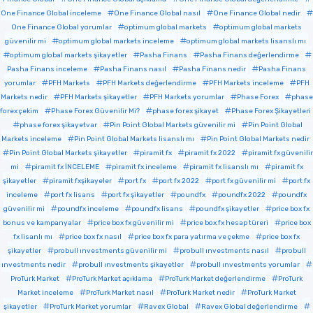
One Finance Global inceleme
One Finance Global nasıl
One Finance Global nedir
One Finance Global yorumlar
optimum global markets
optimum global markets
güvenilir mi
optimum global markets inceleme
optimum global markets lisanslı mı
optimum global markets şikayetler
Pasha Finans
Pasha Finans değerlendirme
Pasha Finans inceleme
Pasha Finans nasıl
Pasha Finans nedir
Pasha Finans
yorumlar
PFH Markets
PFH Markets değerlendirme
PFH Markets inceleme
PFH
Markets nedir
PFH Markets şikayetler
PFH Markets yorumlar
Phase Forex
phase
forex çekim
Phase Forex Güvenilir Mi?
phase forex şikayet
Phase Forex Şikayetleri
phase forex şikayetvar
Pin Point Global Markets güvenilir mi
Pin Point Global
Markets inceleme
Pin Point Global Markets lisanslı mı
Pin Point Global Markets nedir
Pin Point Global Markets şikayetler
piramit fx
piramit fx 2022
piramit fx güvenilir
mi
piramit fx İNCELEME
piramit fx inceleme
piramit fx lisanslı mı
piramit fx
şikayetler
piramit fxşikayeler
port fx
port fx 2022
port fx güvenilir mi
port fx
inceleme
port fx lisans
port fx şikayetler
poundfx
poundfx 2022
poundfx
güvenilir mi
poundfx inceleme
poundfx lisans
poundfx şikayetler
price box fx
bonus ve kampanyalar
price box fx güvenilir mi
price box fx hesap türeri
price box
fx lisanlı mı
price box fx nasıl
price box fx para yatırma ve çekme
price box fx
şikayetler
probull ınvestments güvenilir mi
probull ınvestments nasıl
probull
ınvestments nedir
probull ınvestments şikayetler
probull ınvestments yorumlar
ProTurk Market
ProTurk Market açıklama
ProTurk Market değerlendirme
ProTurk
Market inceleme
ProTurk Market nasıl
ProTurk Market nedir
ProTurk Market
şikayetler
ProTurk Market yorumlar
Ravex Global
Ravex Global değerlendirme