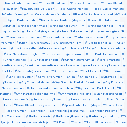
Ravex Global inceleme
Ravex Global nasıl
Ravex Global nedir
Ravex Global
şikayetler
Ravex Global yorumlar
Rossi Capital Markets
Rossi Capital Markets
değerlendirme
Rossi Capital Markets inceleme
Rossi Capital Markets nasıl
Rossi
Capital Markets nedir
Rossi Capital Markets şikayetler
Rossi Capital Markets
yorumlar
rota capital firmaso
rota capital güvenilir mi
rota capital nasıl
rota
capital nedir
rota capital şikayetler
rota capital yorumlar
ruby markets güvenilir
mi
ruby markets inceleme
ruby markets nasıl
ruby markets nedir
ruby markets
yorumlar
ruka fx
ruka fx 2022
ruka fx güvenilir mi
ruka fx lisanslı mı
ruka fx
nasıl
ruka fx şikayetler
Run Markets
Run Markets 2026
Run Markets açıklama
Run Markets avantajları
Run Markets değerlendirme
Run Markets inceleme
Run Markets nasıl
Run Markets nedir
Run Markets yorumlar
sardis markets
sardis markets güvenilir mi
sardis markets lisanslı mı
sardis markets şikayetler
SentiFx
SentiFx değerlendirme
SentiFx inceleme
SentiFx nasıl
SentiFx nedir
SentiFx şikayetler
SentiFx yorumlar
Shiba
Shiba ne olur
Şikayetler
şikayetler
Sky Financial Market
Sky Financial Market güvenilir mi
Sky Financial
Market inceleme
Sky Financial Market lisanslı mı
Sky Financial Market nasıl
Smh
Markets
Smh Markets değerlendirme
Smh Markets inceleme
Smh Markets nasıl
Smh Markets nedir
Smh Markets şikayetler
Smh Markets yorumlar
Space Global
Trade
Space Global Trade güvenilir mi
Space Global Trade şikayet
Space Global
Trade yorumlar
StarTrader
StarTrader değerlendirme
StarTrader inceleme
StarTrader nasıl
StarTrader nedir
StarTrader şikayetler
StarTrader yorumlar
STP
Çalışan Forex Firması Nasıl Anlaşılır
STP Nedir
temel
Trade Global Invest
Trade