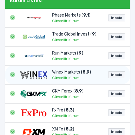
Kurum Listesi
Phase Markets (
9.1
)
İncele
Güvenilir Kurum
Trade Global Invest (
9
)
İncele
Güvenilir Kurum
Run Markets (
9
)
İncele
Güvenilir Kurum
Winex Markets (
8.9
)
İncele
Güvenilir Kurum
GKM Forex (
8.9
)
İncele
Güvenilir Kurum
FxPro (
8.3
)
İncele
Güvenilir Kurum
XM Fx (
8.2
)
İncele
Güvenilir Kurum