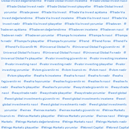
Global Invest değerlendirme
Trade Global Invest inceleme
Trade Global Invest nasıl
Trade Global Invest nedir
Trade Global Invest şikayetler
Trade Global Invest
yorumlar
trade power
Trade Via Invest
Trade Via Invest açıklama
Trade Via
Invest değerlendirme
Trade Via Invest inceleme
Trade Via Invest nasıl
Trade Via
Invest nedir
Trade Via Invest şikayetler
Trade Via Invest yorumlar
Tradeven
Tradeven açıklama
Tradeven değerlendirme
Tradeven inceleme
Tradeven nasıl
Tradeven nedir
Tradeven yorumlar
Trampa fx inceleme
Trampa fx nasıl
Trampa
fx nedir
Trampa fx şikayetler
Trampa fx yorumlar
Trend
Trend Forex
Trend Fx
Trend Fx Güvenilİr Mi
Universal Global Fx
Universal Global Fx güvenilir mi
Universal Global Fx lisans
Universal Global Fx nasıl
Universal Global Fx nedir
Universal Global Fx şikayetler
valor investing güvenilir mi
valor investing inceleme
valor investing nasıl
valor investing nedir
valor investing şikayetler
valor
investing yorumlar
vlom güvenilir mi
vlom lisanslı mı
vlom nasıl
vlom nedir
vlom şikayetler
wafra fx inceleme
wafra fx nasıl
wafra fx nedir
wafra
fxgüvenilir mi
wafra fxyorumlar
wallex fx güvenilir mi
wallex fx nasıl
wallex fx
nedir
wallex fx şikayetler
wallex fx yorumlar
waystrade güvenilir mi
waystrade
nasıl
waystrade nedir
waystrade şikayetler
waystrade yorumlar
west global
west global investments güvenilir mi
west global investments inceleme
west
global investments nasıl
west global investments nedir
west global investments
yorumlar
winex
winex markets
winex markets güvenilir mi
Winex Markets
lisanslı mı
Winex Markets şikayetler
Winex Markets yorumlar
winex nasıl
Wingo
Markets
Wingo Markets değerlendirme
Wingo Markets nasıl
Wingo Markets nedir
Wingo Markets şikayetler
Wingo Markets yorumlar
Worest Capital
Worest Capital