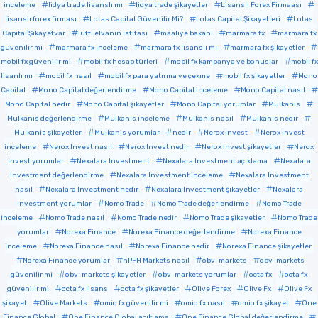
inceleme
lidya trade lisanslı mı
lidya trade şikayetler
Lisanslı Forex Firmaası
lisanslı forex firması
Lotas Capital Güvenilir Mi?
Lotas Capital Şikayetleri
Lotas
Capital Şikayetvar
lütfi elvanın istifası
maaliye bakanı
marmara fx
marmara fx
güvenilir mi
marmara fx inceleme
marmara fx lisanslı mı
marmara fx şikayetler
mobil fx güvenilir mi
mobil fx hesap türleri
mobil fx kampanya ve bonuslar
mobil fx
lisanlı mı
mobil fx nasıl
mobil fx para yatırma ve çekme
mobil fx şikayetler
Mono
Capital
Mono Capital değerlendirme
Mono Capital inceleme
Mono Capital nasıl
Mono Capital nedir
Mono Capital şikayetler
Mono Capital yorumlar
Mulkanis
Mulkanis değerlendirme
Mulkanis inceleme
Mulkanis nasıl
Mulkanis nedir
Mulkanis şikayetler
Mulkanis yorumlar
nedir
Nerox Invest
Nerox Invest
inceleme
Nerox Invest nasıl
Nerox Invest nedir
Nerox Invest şikayetler
Nerox
Invest yorumlar
Nexalara Investment
Nexalara Investment açıklama
Nexalara
Investment değerlendirme
Nexalara Investment inceleme
Nexalara Investment
nasıl
Nexalara Investment nedir
Nexalara Investment şikayetler
Nexalara
Investment yorumlar
Nomo Trade
Nomo Trade değerlendirme
Nomo Trade
inceleme
Nomo Trade nasıl
Nomo Trade nedir
Nomo Trade şikayetler
Nomo Trade
yorumlar
Norexa Finance
Norexa Finance değerlendirme
Norexa Finance
inceleme
Norexa Finance nasıl
Norexa Finance nedir
Norexa Finance şikayetler
Norexa Finance yorumlar
nPFH Markets nasıl
obv-markets
obv-markets
güvenilir mi
obv-markets şikayetler
obv-markets yorumlar
octa fx
octa fx
güvenilir mi
octa fx lisans
octa fx şikayetler
Olive Forex
Olive Fx
Olive Fx
şikayet
Olive Markets
omio fx güvenilir mi
omio fx nasıl
omio fx şikayet
One
Finance Global
One Finance Global açıklama
One Finance Global değerlendirme