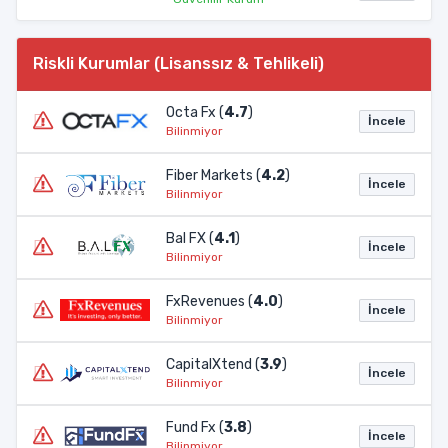
Riskli Kurumlar (Lisanssız & Tehlikeli)
Octa Fx (
4.7
)
İncele
Bilinmiyor
Fiber Markets (
4.2
)
İncele
Bilinmiyor
Bal FX (
4.1
)
İncele
Bilinmiyor
FxRevenues (
4.0
)
İncele
Bilinmiyor
CapitalXtend (
3.9
)
İncele
Bilinmiyor
Fund Fx (
3.8
)
İncele
Bilinmiyor