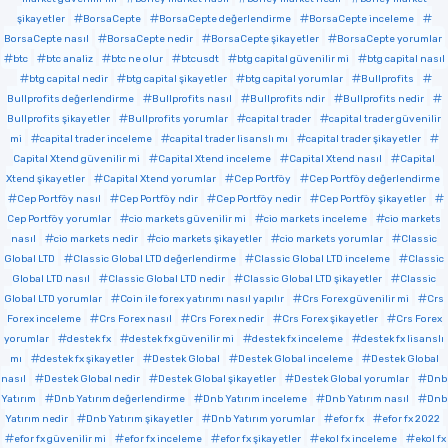
şikayetler
BorsaCepte
BorsaCepte değerlendirme
BorsaCepte inceleme
BorsaCepte nasıl
BorsaCepte nedir
BorsaCepte şikayetler
BorsaCepte yorumlar
btc
btc analiz
btc ne olur
btcusdt
btg capital güvenilir mi
btg capital nasıl
btg capital nedir
btg capital şikayetler
btg capital yorumlar
Bullprofits
Bullprofits değerlendirme
Bullprofits nasıl
Bullprofits ndir
Bullprofits nedir
Bullprofits şikayetler
Bullprofits yorumlar
capital trader
capital trader güvenilir
mi
capital trader inceleme
capital trader lisanslı mı
capital trader şikayetler
Capital Xtend güvenilir mi
Capital Xtend inceleme
Capital Xtend nasıl
Capital
Xtend şikayetler
Capital Xtend yorumlar
Cep Portföy
Cep Portföy değerlendirme
Cep Portföy nasıl
Cep Portföy ndir
Cep Portföy nedir
Cep Portföy şikayetler
Cep Portföy yorumlar
cio markets güvenilir mi
cio markets inceleme
cio markets
nasıl
cio markets nedir
cio markets şikayetler
cio markets yorumlar
Classic
Global LTD
Classic Global LTD değerlendirme
Classic Global LTD inceleme
Classic
Global LTD nasıl
Classic Global LTD nedir
Classic Global LTD şikayetler
Classic
Global LTD yorumlar
Coin ile forex yatırımı nasıl yapılır
Crs Forex güvenilir mi
Crs
Forex inceleme
Crs Forex nasıl
Crs Forex nedir
Crs Forex şikayetler
Crs Forex
yorumlar
destek fx
destek fx güvenilir mi
destek fx inceleme
destek fx lisanslı
mı
destek fx şikayetler
Destek Global
Destek Global inceleme
Destek Global
nasıl
Destek Global nedir
Destek Global şikayetler
Destek Global yorumlar
Dnb
Yatırım
Dnb Yatırım değerlendirme
Dnb Yatırım inceleme
Dnb Yatırım nasıl
Dnb
Yatırım nedir
Dnb Yatırım şikayetler
Dnb Yatırım yorumlar
efor fx
efor fx 2022
efor fx güvenilir mi
efor fx inceleme
efor fx şikayetler
ekol fx inceleme
ekol fx