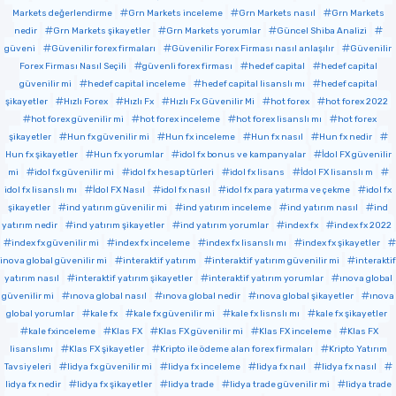
Markets değerlendirme
Grn Markets inceleme
Grn Markets nasıl
Grn Markets
nedir
Grn Markets şikayetler
Grn Markets yorumlar
Güncel Shiba Analizi
güveni
Güvenilir forex firmaları
Güvenilir Forex Firması nasıl anlaşılır
Güvenilir
Forex Firması Nasıl Seçili
güvenli forex firması
hedef capital
hedef capital
güvenilir mi
hedef capital inceleme
hedef capital lisanslı mı
hedef capital
şikayetler
Hızlı Forex
Hızlı Fx
Hızlı Fx Güvenilir Mi
hot forex
hot forex 2022
hot forex güvenilir mi
hot forex inceleme
hot forex lisanslı mı
hot forex
şikayetler
Hun fx güvenilir mi
Hun fx inceleme
Hun fx nasıl
Hun fx nedir
Hun fx şikayetler
Hun fx yorumlar
idol fx bonus ve kampanyalar
İdol FX güvenilir
mi
idol fx güvenilir mi
idol fx hesap türleri
idol fx lisans
İdol FX lisanslı m
idol fx lisanslı mı
İdol FX Nasıl
idol fx nasıl
idol fx para yatırma ve çekme
idol fx
şikayetler
ind yatırım güvenilir mi
ind yatırım inceleme
ind yatırım nasıl
ind
yatırım nedir
ind yatırım şikayetler
ind yatırım yorumlar
index fx
index fx 2022
index fx güvenilir mi
index fx inceleme
index fx lisanslı mı
index fx şikayetler
inova global güvenilir mi
interaktif yatırım
interaktif yatırım güvenilir mi
interaktif
yatırım nasıl
interaktif yatırım şikayetler
interaktif yatırım yorumlar
ınova global
güvenilir mi
ınova global nasıl
ınova global nedir
ınova global şikayetler
ınova
global yorumlar
kale fx
kale fx güvenilir mi
kale fx lisnslı mı
kale fx şikayetler
kale fxinceleme
Klas FX
Klas FX güvenilir mi
Klas FX inceleme
Klas FX
lisanslımı
Klas FX şikayetler
Kripto ile ödeme alan forex firmaları
Kripto Yatırım
Tavsiyeleri
lidya fx güvenilir mi
lidya fx inceleme
lidya fx naıl
lidya fx nasıl
lidya fx nedir
lidya fx şikayetler
lidya trade
lidya trade güvenilir mi
lidya trade