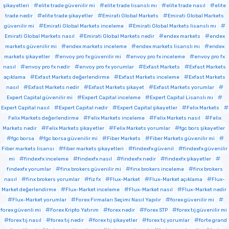
şikayetleri
elite trade güvenilir mi
elite trade lisanslı mı
elite trade nasıl
elite
trade nedir
elite trade şikayetler
Emirati Global Markets
Emirati Global Markets
güvenilir mi
Emirati Global Markets inceleme
Emirati Global Markets lisanslı mı
Emirati Global Markets nasıl
Emirati Global Markets nedir
endex markets
endex
markets güvenilir mi
endex markets inceleme
endex markets lisanslı mı
endex
markets şikayetler
envoy pro fx güvenilir mi
envoy pro fx inceleme
envoy pro fx
nasıl
envoy pro fx nedir
envoy pro fx yorumlar
Exfast Markets
Exfast Markets
açıklama
Exfast Markets değerlendirme
Exfast Markets inceleme
Exfast Markets
nasıl
Exfast Markets nedir
Exfast Markets şikayet
Exfast Markets yorumlar
Expert Capital güvenilir mi
Expert Capital inceleme
Expert Capital Lisanslı mı
Expert Capital nasıl
Expert Capital nedir
Expert Capital şikayetler
Felix Markets
Felix Markets değerlendirme
Felix Markets inceleme
Felix Markets nasıl
Felix
Markets nedir
Felix Markets şikayetler
Felix Markets yorumlar
fgc bors şikayetler
fgc borsa
fgc borsa güvenilir mi
Fiber Markets
Fiber Markets güvenilir mi
Fiber markets lisansı
fiber markets şikayetleri
findexfx güvenil
findexfx güvenilir
mi
findexfx inceleme
findexfx nasıl
findexfx nedir
findexfx şikayetler
findexfx yorumlar
finx brokers güvenilir mi
finx brokers inceleme
finx brokers
nasıl
finx brokers yorumlar
fiz fx
Flux-Market
Flux-Market açıklama
Flux-
Market değerlendirme
Flux-Market inceleme
Flux-Market nasıl
Flux-Market nedir
Flux-Market yorumlar
Forex Firmaları Seçimi Nasıl Yapılır
forex güvenilir mi
forex güvenli mi
Forex Kripto Yatırım
forex nedir
Forex STP
forex tıj güvenilir mi
forex tıj nasıl
forex tıj nedir
forex tıj şikayetler
forex tıj yorumlar
forte grand