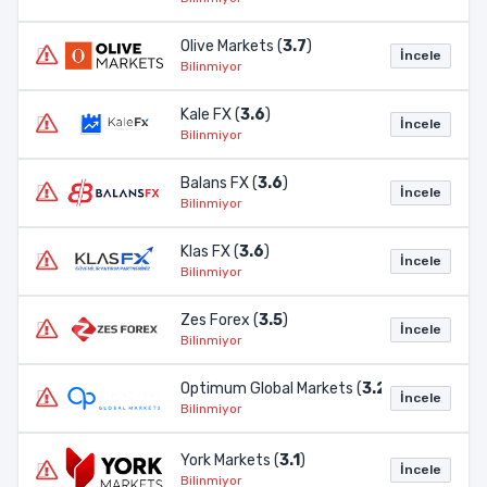
Olive Markets (
3.7
)
İncele
Bilinmiyor
Kale FX (
3.6
)
İncele
Bilinmiyor
Balans FX (
3.6
)
İncele
Bilinmiyor
Klas FX (
3.6
)
İncele
Bilinmiyor
Zes Forex (
3.5
)
İncele
Bilinmiyor
Optimum Global Markets (
3.2
)
İncele
Bilinmiyor
York Markets (
3.1
)
İncele
Bilinmiyor