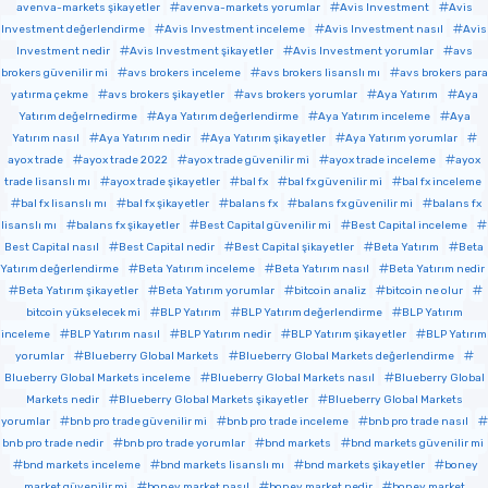
avenva-markets şikayetler
avenva-markets yorumlar
Avis Investment
Avis
Investment değerlendirme
Avis Investment inceleme
Avis Investment nasıl
Avis
Investment nedir
Avis Investment şikayetler
Avis Investment yorumlar
avs
brokers güvenilir mi
avs brokers inceleme
avs brokers lisanslı mı
avs brokers para
yatırma çekme
avs brokers şikayetler
avs brokers yorumlar
Aya Yatırım
Aya
Yatırım değelrnedirme
Aya Yatırım değerlendirme
Aya Yatırım inceleme
Aya
Yatırım nasıl
Aya Yatırım nedir
Aya Yatırım şikayetler
Aya Yatırım yorumlar
ayox trade
ayox trade 2022
ayox trade güvenilir mi
ayox trade inceleme
ayox
trade lisanslı mı
ayox trade şikayetler
bal fx
bal fx güvenilir mi
bal fx inceleme
bal fx lisanslı mı
bal fx şikayetler
balans fx
balans fx güvenilir mi
balans fx
lisanslı mı
balans fx şikayetler
Best Capital güvenilir mi
Best Capital inceleme
Best Capital nasıl
Best Capital nedir
Best Capital şikayetler
Beta Yatırım
Beta
Yatırım değerlendirme
Beta Yatırım inceleme
Beta Yatırım nasıl
Beta Yatırım nedir
Beta Yatırım şikayetler
Beta Yatırım yorumlar
bitcoin analiz
bitcoin ne olur
bitcoin yükselecek mi
BLP Yatırım
BLP Yatırım değerlendirme
BLP Yatırım
inceleme
BLP Yatırım nasıl
BLP Yatırım nedir
BLP Yatırım şikayetler
BLP Yatırım
yorumlar
Blueberry Global Markets
Blueberry Global Markets değerlendirme
Blueberry Global Markets inceleme
Blueberry Global Markets nasıl
Blueberry Global
Markets nedir
Blueberry Global Markets şikayetler
Blueberry Global Markets
yorumlar
bnb pro trade güvenilir mi
bnb pro trade inceleme
bnb pro trade nasıl
bnb pro trade nedir
bnb pro trade yorumlar
bnd markets
bnd markets güvenilir mi
bnd markets inceleme
bnd markets lisanslı mı
bnd markets şikayetler
boney
market güvenilir mi
boney market nasıl
boney market nedir
boney market