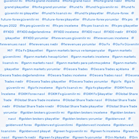
güvenilir mi
forte grand inceleme
forte grand nasıl
forte grand nedir
forte
grand şikayetler
forte grand yorumlar
fund fx
fund fx güvenilir mi
fund fx
güvenilir mi şikayetler
fund fx lisanslı mı
fund fx şikayetler
future-forex
future-forex güvenilir mi
future-forex şikayetler
future-forex yorumlar
fx pro
fx pro 2022
fx pro güvenilir mi
fx pro inceleme
fx pro lisanslı mı
fx pro şikayetler
FXDD
FXDD değerlendirme
FXDD inceleme
FXDD nasıl
FXDD nedir
FXDD
şikayetler
FXDD yorumlar
fxrevenues güvenilir mi
fxrevenues inceleme
fxrevenues nasıl
fxrevenues nedir
fxrevenues yorumlar
Ga Fx
Ga Fx Güvenilir
Mi?
Ga Fx Şikayetleri
gann markets bonus ve kampanyalar
gann markets
güvenilirmi
gann markets hesap türleri
gann markets inceleme
gann markets
lisanslı mı
gann markets nasıl
gann markets para yatırma çekme
gann markets
şikayetler
gann markets yorumlar
Gesera Trades
Gesera Trades açıklama
Gesera Trades değerlendirme
Gesera Trades inceleme
Gesera Trades nasıl
Gesera
Trades nedir
Gesera Trades şikayetler
Gesera Trades yorumlar
giz fx
giz fx
güvenilir mi
giz fx inceleme
giz fx lisanslı mı
giz fx şikayetler
GKM Forex
İnceleme
GKM Forex nasıl
GKM Fx güvenilir mi
GKM Fx Şikayetler
Global Share
Trade
Global Share Trade inceleme
Global Share Trade nasıl
Global Share Trade
nedir
Global Share Trade nredir
Global Share Trade şikayetler
Global Share Trade
yorumlar
golden brokers güvenilir mi
golden brokers inceleme
golden brokers
nasıl
golden brokers şikayetler
golden brokers yorumlar
goldenvest
goldenvest forex
goldenvest güvenilirmi
goldenvest inceleme
goldenvest
lisanslımı
goldenvest şikayet
green fx güvenilir mi
green fx inceleme
green fx
nasıl
green fx nedir
green fx şikayetler
green fx yorumlar
Grn Markets
Grn