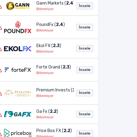
Gann Markets (
2.4
)
İncele
Bilinmiyor
PoundFx (
2.4
)
İncele
Bilinmiyor
Ekol FX (
2.3
)
İncele
Bilinmiyor
Forte Grand (
2.3
)
İncele
Bilinmiyor
Premium Invests (
2.3
)
İncele
Bilinmiyor
Ga Fx (
2.2
)
İncele
Bilinmiyor
Price Box FX (
2.2
)
İncele
Bilinmiyor