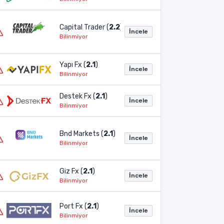
Capital Trader (
2.2
)
İncele
Bilinmiyor
Yapı Fx (
2.1
)
İncele
Bilinmiyor
Destek Fx (
2.1
)
İncele
Bilinmiyor
Bnd Markets (
2.1
)
İncele
Bilinmiyor
Giz Fx (
2.1
)
İncele
Bilinmiyor
Port Fx (
2.1
)
İncele
Bilinmiyor