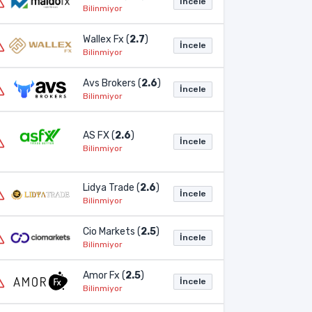
İncele
Bilinmiyor
Wallex Fx (
2.7
)
İncele
Bilinmiyor
Avs Brokers (
2.6
)
İncele
Bilinmiyor
AS FX (
2.6
)
İncele
Bilinmiyor
Lidya Trade (
2.6
)
İncele
Bilinmiyor
Cio Markets (
2.5
)
İncele
Bilinmiyor
Amor Fx (
2.5
)
İncele
Bilinmiyor