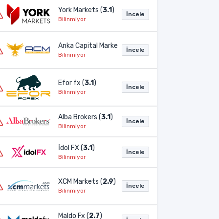
York Markets (
3.1
)
İncele
Bilinmiyor
Anka Capital Markets (
3.1
)
İncele
Bilinmiyor
Efor fx (
3.1
)
İncele
Bilinmiyor
Alba Brokers (
3.1
)
İncele
Bilinmiyor
İdol FX (
3.1
)
İncele
Bilinmiyor
XCM Markets (
2.9
)
İncele
Bilinmiyor
Maldo Fx (
2.7
)