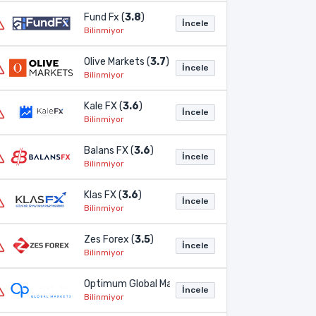
Fund Fx (
3.8
)
İncele
Bilinmiyor
Olive Markets (
3.7
)
İncele
Bilinmiyor
Kale FX (
3.6
)
İncele
Bilinmiyor
Balans FX (
3.6
)
İncele
Bilinmiyor
Klas FX (
3.6
)
İncele
Bilinmiyor
Zes Forex (
3.5
)
İncele
Bilinmiyor
Optimum Global Markets (
3.2
)
İncele
Bilinmiyor