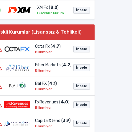
XM Fx (
8.2
)
İncele
Güvenilir Kurum
iskli Kurumlar (Lisanssız & Tehlikeli)
Octa Fx (
4.7
)
İncele
Bilinmiyor
Fiber Markets (
4.2
)
İncele
Bilinmiyor
Bal FX (
4.1
)
İncele
Bilinmiyor
FxRevenues (
4.0
)
İncele
Bilinmiyor
CapitalXtend (
3.9
)
İncele
Bilinmiyor