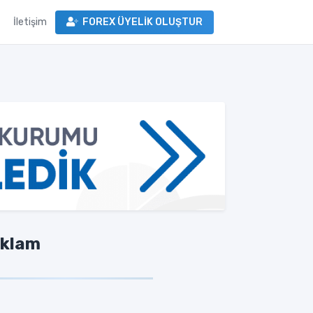
İletişim
FOREX ÜYELİK OLUŞTUR
klam