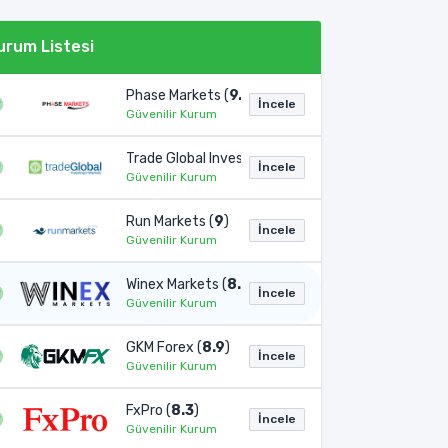
urum Listesi
Phase Markets (
9.1
)
İncele
Güvenilir Kurum
Trade Global Invest (
9
)
İncele
Güvenilir Kurum
Run Markets (
9
)
İncele
Güvenilir Kurum
Winex Markets (
8.9
)
İncele
Güvenilir Kurum
GKM Forex (
8.9
)
İncele
Güvenilir Kurum
FxPro (
8.3
)
İncele
Güvenilir Kurum