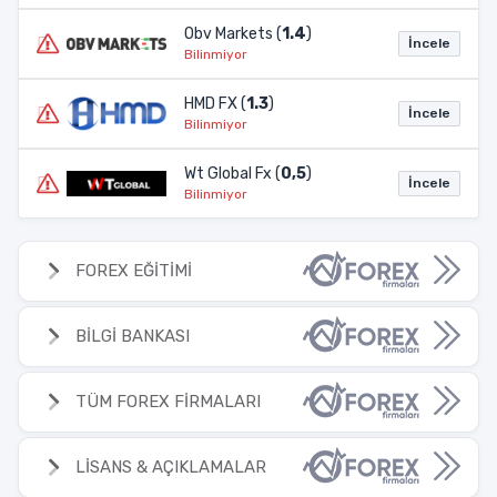
Obv Markets (
1.4
)
İncele
Bilinmiyor
HMD FX (
1.3
)
İncele
Bilinmiyor
Wt Global Fx (
0,5
)
İncele
Bilinmiyor
FOREX EĞİTİMİ
BİLGİ BANKASI
TÜM FOREX FİRMALARI
LİSANS & AÇIKLAMALAR