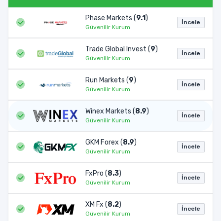
Phase Markets (
9.1
)
İncele
Güvenilir Kurum
Trade Global Invest (
9
)
İncele
Güvenilir Kurum
Run Markets (
9
)
İncele
Güvenilir Kurum
Winex Markets (
8.9
)
İncele
Güvenilir Kurum
GKM Forex (
8.9
)
İncele
Güvenilir Kurum
FxPro (
8.3
)
İncele
Güvenilir Kurum
XM Fx (
8.2
)
İncele
Güvenilir Kurum