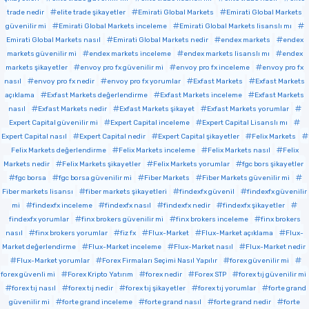
trade nedir
elite trade şikayetler
Emirati Global Markets
Emirati Global Markets
güvenilir mi
Emirati Global Markets inceleme
Emirati Global Markets lisanslı mı
Emirati Global Markets nasıl
Emirati Global Markets nedir
endex markets
endex
markets güvenilir mi
endex markets inceleme
endex markets lisanslı mı
endex
markets şikayetler
envoy pro fx güvenilir mi
envoy pro fx inceleme
envoy pro fx
nasıl
envoy pro fx nedir
envoy pro fx yorumlar
Exfast Markets
Exfast Markets
açıklama
Exfast Markets değerlendirme
Exfast Markets inceleme
Exfast Markets
nasıl
Exfast Markets nedir
Exfast Markets şikayet
Exfast Markets yorumlar
Expert Capital güvenilir mi
Expert Capital inceleme
Expert Capital Lisanslı mı
Expert Capital nasıl
Expert Capital nedir
Expert Capital şikayetler
Felix Markets
Felix Markets değerlendirme
Felix Markets inceleme
Felix Markets nasıl
Felix
Markets nedir
Felix Markets şikayetler
Felix Markets yorumlar
fgc bors şikayetler
fgc borsa
fgc borsa güvenilir mi
Fiber Markets
Fiber Markets güvenilir mi
Fiber markets lisansı
fiber markets şikayetleri
findexfx güvenil
findexfx güvenilir
mi
findexfx inceleme
findexfx nasıl
findexfx nedir
findexfx şikayetler
findexfx yorumlar
finx brokers güvenilir mi
finx brokers inceleme
finx brokers
nasıl
finx brokers yorumlar
fiz fx
Flux-Market
Flux-Market açıklama
Flux-
Market değerlendirme
Flux-Market inceleme
Flux-Market nasıl
Flux-Market nedir
Flux-Market yorumlar
Forex Firmaları Seçimi Nasıl Yapılır
forex güvenilir mi
forex güvenli mi
Forex Kripto Yatırım
forex nedir
Forex STP
forex tıj güvenilir mi
forex tıj nasıl
forex tıj nedir
forex tıj şikayetler
forex tıj yorumlar
forte grand
güvenilir mi
forte grand inceleme
forte grand nasıl
forte grand nedir
forte