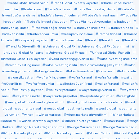
Trade Global Invest nedir
Trade Global Invest şikayetler
Trade Global Invest
yorumlar
trade power
Trade Via Invest
Trade Via Invest açıklama
Trade Via
Invest değerlendirme
Trade Via Invest inceleme
Trade Via Invest nasıl
Trade Via
Invest nedir
Trade Via Invest şikayetler
Trade Via Invest yorumlar
Tradeven
Tradeven açıklama
Tradeven değerlendirme
Tradeven inceleme
Tradeven nasıl
Tradeven nedir
Tradeven yorumlar
Trampa fx inceleme
Trampa fx nasıl
Trampa
fx nedir
Trampa fx şikayetler
Trampa fx yorumlar
Trend
Trend Forex
Trend Fx
Trend Fx Güvenilİr Mi
Universal Global Fx
Universal Global Fx güvenilir mi
Universal Global Fx lisans
Universal Global Fx nasıl
Universal Global Fx nedir
Universal Global Fx şikayetler
valor investing güvenilir mi
valor investing inceleme
valor investing nasıl
valor investing nedir
valor investing şikayetler
valor
investing yorumlar
vlom güvenilir mi
vlom lisanslı mı
vlom nasıl
vlom nedir
vlom şikayetler
wafra fx inceleme
wafra fx nasıl
wafra fx nedir
wafra
fxgüvenilir mi
wafra fxyorumlar
wallex fx güvenilir mi
wallex fx nasıl
wallex fx
nedir
wallex fx şikayetler
wallex fx yorumlar
waystrade güvenilir mi
waystrade
nasıl
waystrade nedir
waystrade şikayetler
waystrade yorumlar
west global
west global investments güvenilir mi
west global investments inceleme
west
global investments nasıl
west global investments nedir
west global investments
yorumlar
winex
winex markets
winex markets güvenilir mi
Winex Markets
lisanslı mı
Winex Markets şikayetler
Winex Markets yorumlar
winex nasıl
Wingo
Markets
Wingo Markets değerlendirme
Wingo Markets nasıl
Wingo Markets nedir
Wingo Markets şikayetler
Wingo Markets yorumlar
Worest Capital
Worest Capital