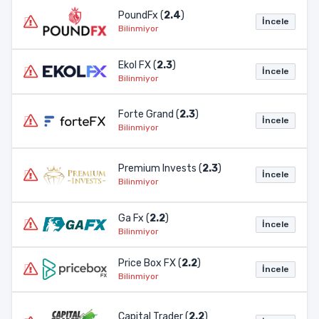
PoundFx (
2.4
)
İncele
Bilinmiyor
Ekol FX (
2.3
)
İncele
Bilinmiyor
Forte Grand (
2.3
)
İncele
Bilinmiyor
Premium Invests (
2.3
)
İncele
Bilinmiyor
Ga Fx (
2.2
)
İncele
Bilinmiyor
Price Box FX (
2.2
)
İncele
Bilinmiyor
Capital Trader (
2.2
)