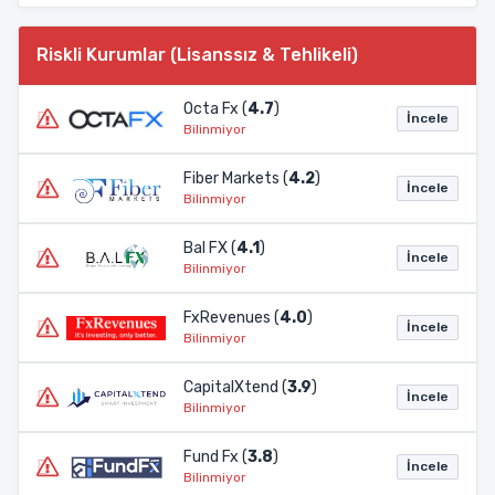
Riskli Kurumlar (Lisanssız & Tehlikeli)
Octa Fx (
4.7
)
İncele
Bilinmiyor
Fiber Markets (
4.2
)
İncele
Bilinmiyor
Bal FX (
4.1
)
İncele
Bilinmiyor
FxRevenues (
4.0
)
İncele
Bilinmiyor
CapitalXtend (
3.9
)
İncele
Bilinmiyor
Fund Fx (
3.8
)
İncele
Bilinmiyor