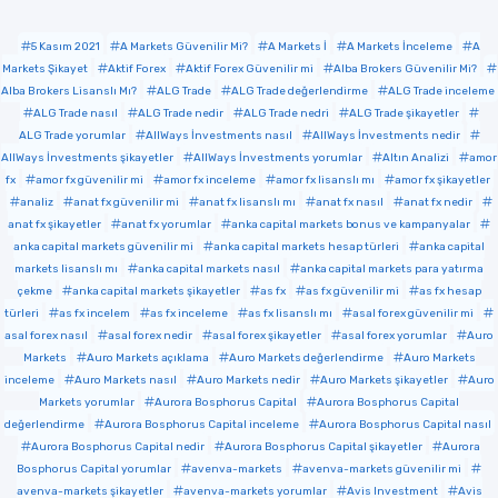
5 Kasım 2021
A Markets Güvenilir Mi?
A Markets İ
A Markets İnceleme
A
Markets Şikayet
Aktif Forex
Aktif Forex Güvenilir mi
Alba Brokers Güvenilir Mi?
Alba Brokers Lisanslı Mı?
ALG Trade
ALG Trade değerlendirme
ALG Trade inceleme
ALG Trade nasıl
ALG Trade nedir
ALG Trade nedri
ALG Trade şikayetler
ALG Trade yorumlar
AllWays İnvestments nasıl
AllWays İnvestments nedir
AllWays İnvestments şikayetler
AllWays İnvestments yorumlar
Altın Analizi
amor
fx
amor fx güvenilir mi
amor fx inceleme
amor fx lisanslı mı
amor fx şikayetler
analiz
anat fx güvenilir mi
anat fx lisanslı mı
anat fx nasıl
anat fx nedir
anat fx şikayetler
anat fx yorumlar
anka capital markets bonus ve kampanyalar
anka capital markets güvenilir mi
anka capital markets hesap türleri
anka capital
markets lisanslı mı
anka capital markets nasıl
anka capital markets para yatırma
çekme
anka capital markets şikayetler
as fx
as fx güvenilir mi
as fx hesap
türleri
as fx incelem
as fx inceleme
as fx lisanslı mı
asal forex güvenilir mi
asal forex nasıl
asal forex nedir
asal forex şikayetler
asal forex yorumlar
Auro
Markets
Auro Markets açıklama
Auro Markets değerlendirme
Auro Markets
inceleme
Auro Markets nasıl
Auro Markets nedir
Auro Markets şikayetler
Auro
Markets yorumlar
Aurora Bosphorus Capital
Aurora Bosphorus Capital
değerlendirme
Aurora Bosphorus Capital inceleme
Aurora Bosphorus Capital nasıl
Aurora Bosphorus Capital nedir
Aurora Bosphorus Capital şikayetler
Aurora
Bosphorus Capital yorumlar
avenva-markets
avenva-markets güvenilir mi
avenva-markets şikayetler
avenva-markets yorumlar
Avis Investment
Avis