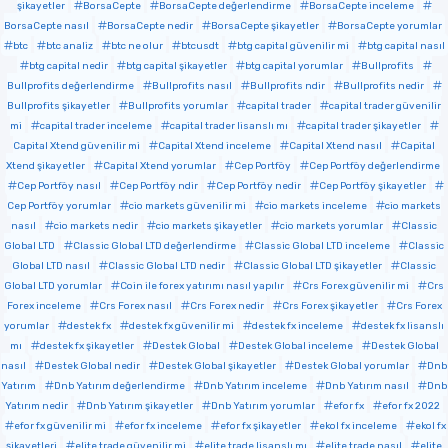
şikayetler
BorsaCepte
BorsaCepte değerlendirme
BorsaCepte inceleme
BorsaCepte nasıl
BorsaCepte nedir
BorsaCepte şikayetler
BorsaCepte yorumlar
btc
btc analiz
btc ne olur
btcusdt
btg capital güvenilir mi
btg capital nasıl
btg capital nedir
btg capital şikayetler
btg capital yorumlar
Bullprofits
Bullprofits değerlendirme
Bullprofits nasıl
Bullprofits ndir
Bullprofits nedir
Bullprofits şikayetler
Bullprofits yorumlar
capital trader
capital trader güvenilir
mi
capital trader inceleme
capital trader lisanslı mı
capital trader şikayetler
Capital Xtend güvenilir mi
Capital Xtend inceleme
Capital Xtend nasıl
Capital
Xtend şikayetler
Capital Xtend yorumlar
Cep Portföy
Cep Portföy değerlendirme
Cep Portföy nasıl
Cep Portföy ndir
Cep Portföy nedir
Cep Portföy şikayetler
Cep Portföy yorumlar
cio markets güvenilir mi
cio markets inceleme
cio markets
nasıl
cio markets nedir
cio markets şikayetler
cio markets yorumlar
Classic
Global LTD
Classic Global LTD değerlendirme
Classic Global LTD inceleme
Classic
Global LTD nasıl
Classic Global LTD nedir
Classic Global LTD şikayetler
Classic
Global LTD yorumlar
Coin ile forex yatırımı nasıl yapılır
Crs Forex güvenilir mi
Crs
Forex inceleme
Crs Forex nasıl
Crs Forex nedir
Crs Forex şikayetler
Crs Forex
yorumlar
destek fx
destek fx güvenilir mi
destek fx inceleme
destek fx lisanslı
mı
destek fx şikayetler
Destek Global
Destek Global inceleme
Destek Global
nasıl
Destek Global nedir
Destek Global şikayetler
Destek Global yorumlar
Dnb
Yatırım
Dnb Yatırım değerlendirme
Dnb Yatırım inceleme
Dnb Yatırım nasıl
Dnb
Yatırım nedir
Dnb Yatırım şikayetler
Dnb Yatırım yorumlar
efor fx
efor fx 2022
efor fx güvenilir mi
efor fx inceleme
efor fx şikayetler
ekol fx inceleme
ekol fx
şikayetleri
elite trade güvenilir mi
elite trade lisanslı mı
elite trade nasıl
elite