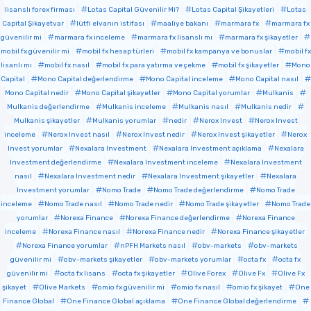
lisanslı forex firması
Lotas Capital Güvenilir Mi?
Lotas Capital Şikayetleri
Lotas
Capital Şikayetvar
lütfi elvanın istifası
maaliye bakanı
marmara fx
marmara fx
güvenilir mi
marmara fx inceleme
marmara fx lisanslı mı
marmara fx şikayetler
mobil fx güvenilir mi
mobil fx hesap türleri
mobil fx kampanya ve bonuslar
mobil fx
lisanlı mı
mobil fx nasıl
mobil fx para yatırma ve çekme
mobil fx şikayetler
Mono
Capital
Mono Capital değerlendirme
Mono Capital inceleme
Mono Capital nasıl
Mono Capital nedir
Mono Capital şikayetler
Mono Capital yorumlar
Mulkanis
Mulkanis değerlendirme
Mulkanis inceleme
Mulkanis nasıl
Mulkanis nedir
Mulkanis şikayetler
Mulkanis yorumlar
nedir
Nerox Invest
Nerox Invest
inceleme
Nerox Invest nasıl
Nerox Invest nedir
Nerox Invest şikayetler
Nerox
Invest yorumlar
Nexalara Investment
Nexalara Investment açıklama
Nexalara
Investment değerlendirme
Nexalara Investment inceleme
Nexalara Investment
nasıl
Nexalara Investment nedir
Nexalara Investment şikayetler
Nexalara
Investment yorumlar
Nomo Trade
Nomo Trade değerlendirme
Nomo Trade
inceleme
Nomo Trade nasıl
Nomo Trade nedir
Nomo Trade şikayetler
Nomo Trade
yorumlar
Norexa Finance
Norexa Finance değerlendirme
Norexa Finance
inceleme
Norexa Finance nasıl
Norexa Finance nedir
Norexa Finance şikayetler
Norexa Finance yorumlar
nPFH Markets nasıl
obv-markets
obv-markets
güvenilir mi
obv-markets şikayetler
obv-markets yorumlar
octa fx
octa fx
güvenilir mi
octa fx lisans
octa fx şikayetler
Olive Forex
Olive Fx
Olive Fx
şikayet
Olive Markets
omio fx güvenilir mi
omio fx nasıl
omio fx şikayet
One
Finance Global
One Finance Global açıklama
One Finance Global değerlendirme