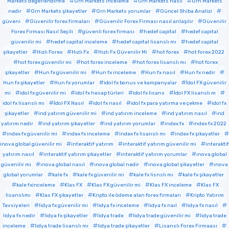
Markets değerlendirme
Grn Markets inceleme
Grn Markets nasıl
Grn Markets
nedir
Grn Markets şikayetler
Grn Markets yorumlar
Güncel Shiba Analizi
güveni
Güvenilir forex firmaları
Güvenilir Forex Firması nasıl anlaşılır
Güvenilir
Forex Firması Nasıl Seçili
güvenli forex firması
hedef capital
hedef capital
güvenilir mi
hedef capital inceleme
hedef capital lisanslı mı
hedef capital
şikayetler
Hızlı Forex
Hızlı Fx
Hızlı Fx Güvenilir Mi
hot forex
hot forex 2022
hot forex güvenilir mi
hot forex inceleme
hot forex lisanslı mı
hot forex
şikayetler
Hun fx güvenilir mi
Hun fx inceleme
Hun fx nasıl
Hun fx nedir
Hun fx şikayetler
Hun fx yorumlar
idol fx bonus ve kampanyalar
İdol FX güvenilir
mi
idol fx güvenilir mi
idol fx hesap türleri
idol fx lisans
İdol FX lisanslı m
idol fx lisanslı mı
İdol FX Nasıl
idol fx nasıl
idol fx para yatırma ve çekme
idol fx
şikayetler
ind yatırım güvenilir mi
ind yatırım inceleme
ind yatırım nasıl
ind
yatırım nedir
ind yatırım şikayetler
ind yatırım yorumlar
index fx
index fx 2022
index fx güvenilir mi
index fx inceleme
index fx lisanslı mı
index fx şikayetler
inova global güvenilir mi
interaktif yatırım
interaktif yatırım güvenilir mi
interaktif
yatırım nasıl
interaktif yatırım şikayetler
interaktif yatırım yorumlar
ınova global
güvenilir mi
ınova global nasıl
ınova global nedir
ınova global şikayetler
ınova
global yorumlar
kale fx
kale fx güvenilir mi
kale fx lisnslı mı
kale fx şikayetler
kale fxinceleme
Klas FX
Klas FX güvenilir mi
Klas FX inceleme
Klas FX
lisanslımı
Klas FX şikayetler
Kripto ile ödeme alan forex firmaları
Kripto Yatırım
Tavsiyeleri
lidya fx güvenilir mi
lidya fx inceleme
lidya fx naıl
lidya fx nasıl
lidya fx nedir
lidya fx şikayetler
lidya trade
lidya trade güvenilir mi
lidya trade
inceleme
lidya trade lisanslı mı
lidya trade şikayetler
Lisanslı Forex Firmaası