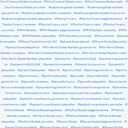
One Finance Global inceleme
One Finance Global nasıl
One Finance Global nedir
One Finance Global yorumlar
optimum global markets
optimum global markets
güvenilir mi
optimum global markets inceleme
optimum global markets lisanslı mı
optimum global markets şikayetler
Pasha Finans
Pasha Finans değerlendirme
Pasha Finans inceleme
Pasha Finans nasıl
Pasha Finans nedir
Pasha Finans
yorumlar
PFH Markets
PFH Markets değerlendirme
PFH Markets inceleme
PFH
Markets nedir
PFH Markets şikayetler
PFH Markets yorumlar
Phase Forex
phase
forex çekim
Phase Forex Güvenilir Mi?
phase forex şikayet
Phase Forex Şikayetleri
phase forex şikayetvar
Pin Point Global Markets güvenilir mi
Pin Point Global
Markets inceleme
Pin Point Global Markets lisanslı mı
Pin Point Global Markets nedir
Pin Point Global Markets şikayetler
piramit fx
piramit fx 2022
piramit fx güvenilir
mi
piramit fx İNCELEME
piramit fx inceleme
piramit fx lisanslı mı
piramit fx
şikayetler
piramit fxşikayeler
port fx
port fx 2022
port fx güvenilir mi
port fx
inceleme
port fx lisans
port fx şikayetler
poundfx
poundfx 2022
poundfx
güvenilir mi
poundfx inceleme
poundfx lisans
poundfx şikayetler
price box fx
bonus ve kampanyalar
price box fx güvenilir mi
price box fx hesap türeri
price box
fx lisanlı mı
price box fx nasıl
price box fx para yatırma ve çekme
price box fx
şikayetler
probull ınvestments güvenilir mi
probull ınvestments nasıl
probull
ınvestments nedir
probull ınvestments şikayetler
probull ınvestments yorumlar
ProTurk Market
ProTurk Market açıklama
ProTurk Market değerlendirme
ProTurk
Market inceleme
ProTurk Market nasıl
ProTurk Market nedir
ProTurk Market
şikayetler
ProTurk Market yorumlar
Ravex Global
Ravex Global değerlendirme
Ravex Global inceleme
Ravex Global nasıl
Ravex Global nedir
Ravex Global