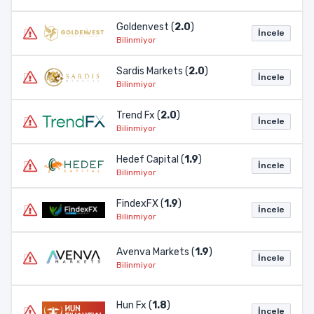
Goldenvest (
2.0
)
İncele
Bilinmiyor
Sardis Markets (
2.0
)
İncele
Bilinmiyor
Trend Fx (
2.0
)
İncele
Bilinmiyor
Hedef Capital (
1.9
)
İncele
Bilinmiyor
FindexFX (
1.9
)
İncele
Bilinmiyor
Avenva Markets (
1.9
)
İncele
Bilinmiyor
Hun Fx (
1.8
)
İncele