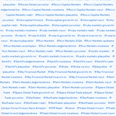
şikayetler
Ravex Global yorumlar
Rossi Capital Markets
Rossi Capital Markets
değerlendirme
Rossi Capital Markets inceleme
Rossi Capital Markets nasıl
Rossi
Capital Markets nedir
Rossi Capital Markets şikayetler
Rossi Capital Markets
yorumlar
rota capital firmaso
rota capital güvenilir mi
rota capital nasıl
rota
capital nedir
rota capital şikayetler
rota capital yorumlar
ruby markets güvenilir
mi
ruby markets inceleme
ruby markets nasıl
ruby markets nedir
ruby markets
yorumlar
ruka fx
ruka fx 2022
ruka fx güvenilir mi
ruka fx lisanslı mı
ruka fx
nasıl
ruka fx şikayetler
Run Markets
Run Markets 2026
Run Markets açıklama
Run Markets avantajları
Run Markets değerlendirme
Run Markets inceleme
Run Markets nasıl
Run Markets nedir
Run Markets yorumlar
sardis markets
sardis markets güvenilir mi
sardis markets lisanslı mı
sardis markets şikayetler
SentiFx
SentiFx değerlendirme
SentiFx inceleme
SentiFx nasıl
SentiFx nedir
SentiFx şikayetler
SentiFx yorumlar
Shiba
Shiba ne olur
Şikayetler
şikayetler
Sky Financial Market
Sky Financial Market güvenilir mi
Sky Financial
Market inceleme
Sky Financial Market lisanslı mı
Sky Financial Market nasıl
Smh
Markets
Smh Markets değerlendirme
Smh Markets inceleme
Smh Markets nasıl
Smh Markets nedir
Smh Markets şikayetler
Smh Markets yorumlar
Space Global
Trade
Space Global Trade güvenilir mi
Space Global Trade şikayet
Space Global
Trade yorumlar
StarTrader
StarTrader değerlendirme
StarTrader inceleme
StarTrader nasıl
StarTrader nedir
StarTrader şikayetler
StarTrader yorumlar
STP
Çalışan Forex Firması Nasıl Anlaşılır
STP Nedir
temel
Trade Global Invest
Trade
Global Invest değerlendirme
Trade Global Invest inceleme
Trade Global Invest nasıl