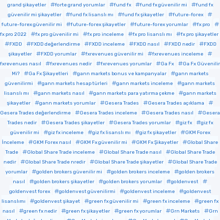
grand şikayetler
forte grand yorumlar
fund fx
fund fx güvenilir mi
fund fx
güvenilir mi şikayetler
fund fx lisanslı mı
fund fx şikayetler
future-forex
future-forex güvenilir mi
future-forex şikayetler
future-forex yorumlar
fx pro
fx pro 2022
fx pro güvenilir mi
fx pro inceleme
fx pro lisanslı mı
fx pro şikayetler
FXDD
FXDD değerlendirme
FXDD inceleme
FXDD nasıl
FXDD nedir
FXDD
şikayetler
FXDD yorumlar
fxrevenues güvenilir mi
fxrevenues inceleme
fxrevenues nasıl
fxrevenues nedir
fxrevenues yorumlar
Ga Fx
Ga Fx Güvenilir
Mi?
Ga Fx Şikayetleri
gann markets bonus ve kampanyalar
gann markets
güvenilirmi
gann markets hesap türleri
gann markets inceleme
gann markets
lisanslı mı
gann markets nasıl
gann markets para yatırma çekme
gann markets
şikayetler
gann markets yorumlar
Gesera Trades
Gesera Trades açıklama
Gesera Trades değerlendirme
Gesera Trades inceleme
Gesera Trades nasıl
Gesera
Trades nedir
Gesera Trades şikayetler
Gesera Trades yorumlar
giz fx
giz fx
güvenilir mi
giz fx inceleme
giz fx lisanslı mı
giz fx şikayetler
GKM Forex
İnceleme
GKM Forex nasıl
GKM Fx güvenilir mi
GKM Fx Şikayetler
Global Share
Trade
Global Share Trade inceleme
Global Share Trade nasıl
Global Share Trade
nedir
Global Share Trade nredir
Global Share Trade şikayetler
Global Share Trade
yorumlar
golden brokers güvenilir mi
golden brokers inceleme
golden brokers
nasıl
golden brokers şikayetler
golden brokers yorumlar
goldenvest
goldenvest forex
goldenvest güvenilirmi
goldenvest inceleme
goldenvest
lisanslımı
goldenvest şikayet
green fx güvenilir mi
green fx inceleme
green fx
nasıl
green fx nedir
green fx şikayetler
green fx yorumlar
Grn Markets
Grn