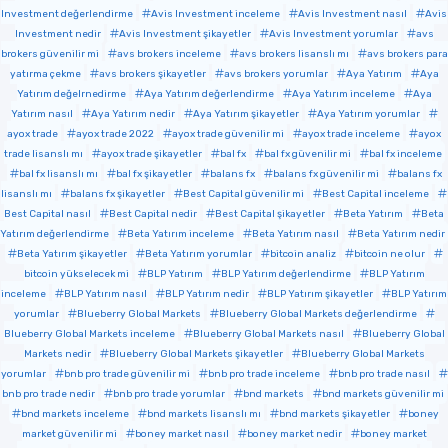
Investment değerlendirme
Avis Investment inceleme
Avis Investment nasıl
Avis
Investment nedir
Avis Investment şikayetler
Avis Investment yorumlar
avs
brokers güvenilir mi
avs brokers inceleme
avs brokers lisanslı mı
avs brokers para
yatırma çekme
avs brokers şikayetler
avs brokers yorumlar
Aya Yatırım
Aya
Yatırım değelrnedirme
Aya Yatırım değerlendirme
Aya Yatırım inceleme
Aya
Yatırım nasıl
Aya Yatırım nedir
Aya Yatırım şikayetler
Aya Yatırım yorumlar
ayox trade
ayox trade 2022
ayox trade güvenilir mi
ayox trade inceleme
ayox
trade lisanslı mı
ayox trade şikayetler
bal fx
bal fx güvenilir mi
bal fx inceleme
bal fx lisanslı mı
bal fx şikayetler
balans fx
balans fx güvenilir mi
balans fx
lisanslı mı
balans fx şikayetler
Best Capital güvenilir mi
Best Capital inceleme
Best Capital nasıl
Best Capital nedir
Best Capital şikayetler
Beta Yatırım
Beta
Yatırım değerlendirme
Beta Yatırım inceleme
Beta Yatırım nasıl
Beta Yatırım nedir
Beta Yatırım şikayetler
Beta Yatırım yorumlar
bitcoin analiz
bitcoin ne olur
bitcoin yükselecek mi
BLP Yatırım
BLP Yatırım değerlendirme
BLP Yatırım
inceleme
BLP Yatırım nasıl
BLP Yatırım nedir
BLP Yatırım şikayetler
BLP Yatırım
yorumlar
Blueberry Global Markets
Blueberry Global Markets değerlendirme
Blueberry Global Markets inceleme
Blueberry Global Markets nasıl
Blueberry Global
Markets nedir
Blueberry Global Markets şikayetler
Blueberry Global Markets
yorumlar
bnb pro trade güvenilir mi
bnb pro trade inceleme
bnb pro trade nasıl
bnb pro trade nedir
bnb pro trade yorumlar
bnd markets
bnd markets güvenilir mi
bnd markets inceleme
bnd markets lisanslı mı
bnd markets şikayetler
boney
market güvenilir mi
boney market nasıl
boney market nedir
boney market