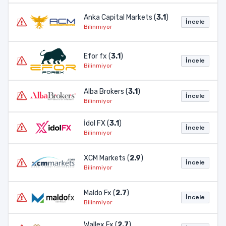
Anka Capital Markets (
3.1
)
İncele
Bilinmiyor
Efor fx (
3.1
)
İncele
Bilinmiyor
Alba Brokers (
3.1
)
İncele
Bilinmiyor
İdol FX (
3.1
)
İncele
Bilinmiyor
XCM Markets (
2.9
)
İncele
Bilinmiyor
Maldo Fx (
2.7
)
İncele
Bilinmiyor
Wallex Fx (
2.7
)