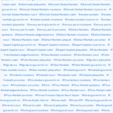
trade nedir
elite trade şikayetler
Emirati Global Markets
Emirati Global Markets
güvenilir mi
Emirati Global Markets inceleme
Emirati Global Markets lisanslı mı
Emirati Global Markets nasıl
Emirati Global Markets nedir
endex markets
endex
markets güvenilir mi
endex markets inceleme
endex markets lisanslı mı
endex
markets şikayetler
envoy pro fx güvenilir mi
envoy pro fx inceleme
envoy pro fx
nasıl
envoy pro fx nedir
envoy pro fx yorumlar
Exfast Markets
Exfast Markets
açıklama
Exfast Markets değerlendirme
Exfast Markets inceleme
Exfast Markets
nasıl
Exfast Markets nedir
Exfast Markets şikayet
Exfast Markets yorumlar
Expert Capital güvenilir mi
Expert Capital inceleme
Expert Capital Lisanslı mı
Expert Capital nasıl
Expert Capital nedir
Expert Capital şikayetler
Felix Markets
Felix Markets değerlendirme
Felix Markets inceleme
Felix Markets nasıl
Felix
Markets nedir
Felix Markets şikayetler
Felix Markets yorumlar
fgc bors şikayetler
fgc borsa
fgc borsa güvenilir mi
Fiber Markets
Fiber Markets güvenilir mi
Fiber markets lisansı
fiber markets şikayetleri
findexfx güvenil
findexfx güvenilir
mi
findexfx inceleme
findexfx nasıl
findexfx nedir
findexfx şikayetler
findexfx yorumlar
finx brokers güvenilir mi
finx brokers inceleme
finx brokers
nasıl
finx brokers yorumlar
fiz fx
Flux-Market
Flux-Market açıklama
Flux-
Market değerlendirme
Flux-Market inceleme
Flux-Market nasıl
Flux-Market nedir
Flux-Market yorumlar
Forex Firmaları Seçimi Nasıl Yapılır
forex güvenilir mi
forex güvenli mi
Forex Kripto Yatırım
forex nedir
Forex STP
forex tıj güvenilir mi
forex tıj nasıl
forex tıj nedir
forex tıj şikayetler
forex tıj yorumlar
forte grand
güvenilir mi
forte grand inceleme
forte grand nasıl
forte grand nedir
forte