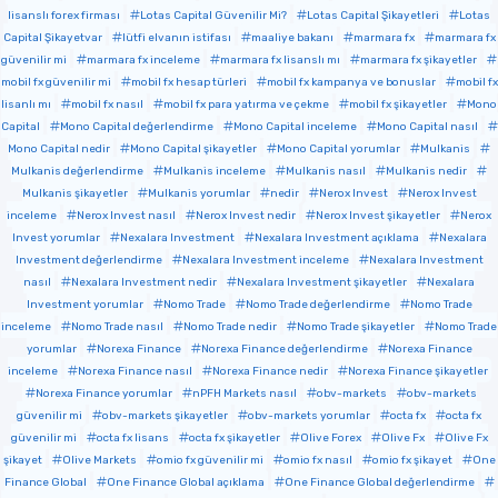
lisanslı forex firması
Lotas Capital Güvenilir Mi?
Lotas Capital Şikayetleri
Lotas
Capital Şikayetvar
lütfi elvanın istifası
maaliye bakanı
marmara fx
marmara fx
güvenilir mi
marmara fx inceleme
marmara fx lisanslı mı
marmara fx şikayetler
mobil fx güvenilir mi
mobil fx hesap türleri
mobil fx kampanya ve bonuslar
mobil fx
lisanlı mı
mobil fx nasıl
mobil fx para yatırma ve çekme
mobil fx şikayetler
Mono
Capital
Mono Capital değerlendirme
Mono Capital inceleme
Mono Capital nasıl
Mono Capital nedir
Mono Capital şikayetler
Mono Capital yorumlar
Mulkanis
Mulkanis değerlendirme
Mulkanis inceleme
Mulkanis nasıl
Mulkanis nedir
Mulkanis şikayetler
Mulkanis yorumlar
nedir
Nerox Invest
Nerox Invest
inceleme
Nerox Invest nasıl
Nerox Invest nedir
Nerox Invest şikayetler
Nerox
Invest yorumlar
Nexalara Investment
Nexalara Investment açıklama
Nexalara
Investment değerlendirme
Nexalara Investment inceleme
Nexalara Investment
nasıl
Nexalara Investment nedir
Nexalara Investment şikayetler
Nexalara
Investment yorumlar
Nomo Trade
Nomo Trade değerlendirme
Nomo Trade
inceleme
Nomo Trade nasıl
Nomo Trade nedir
Nomo Trade şikayetler
Nomo Trade
yorumlar
Norexa Finance
Norexa Finance değerlendirme
Norexa Finance
inceleme
Norexa Finance nasıl
Norexa Finance nedir
Norexa Finance şikayetler
Norexa Finance yorumlar
nPFH Markets nasıl
obv-markets
obv-markets
güvenilir mi
obv-markets şikayetler
obv-markets yorumlar
octa fx
octa fx
güvenilir mi
octa fx lisans
octa fx şikayetler
Olive Forex
Olive Fx
Olive Fx
şikayet
Olive Markets
omio fx güvenilir mi
omio fx nasıl
omio fx şikayet
One
Finance Global
One Finance Global açıklama
One Finance Global değerlendirme