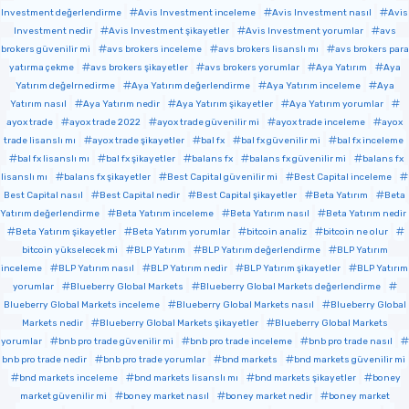
Investment değerlendirme
Avis Investment inceleme
Avis Investment nasıl
Avis
Investment nedir
Avis Investment şikayetler
Avis Investment yorumlar
avs
brokers güvenilir mi
avs brokers inceleme
avs brokers lisanslı mı
avs brokers para
yatırma çekme
avs brokers şikayetler
avs brokers yorumlar
Aya Yatırım
Aya
Yatırım değelrnedirme
Aya Yatırım değerlendirme
Aya Yatırım inceleme
Aya
Yatırım nasıl
Aya Yatırım nedir
Aya Yatırım şikayetler
Aya Yatırım yorumlar
ayox trade
ayox trade 2022
ayox trade güvenilir mi
ayox trade inceleme
ayox
trade lisanslı mı
ayox trade şikayetler
bal fx
bal fx güvenilir mi
bal fx inceleme
bal fx lisanslı mı
bal fx şikayetler
balans fx
balans fx güvenilir mi
balans fx
lisanslı mı
balans fx şikayetler
Best Capital güvenilir mi
Best Capital inceleme
Best Capital nasıl
Best Capital nedir
Best Capital şikayetler
Beta Yatırım
Beta
Yatırım değerlendirme
Beta Yatırım inceleme
Beta Yatırım nasıl
Beta Yatırım nedir
Beta Yatırım şikayetler
Beta Yatırım yorumlar
bitcoin analiz
bitcoin ne olur
bitcoin yükselecek mi
BLP Yatırım
BLP Yatırım değerlendirme
BLP Yatırım
inceleme
BLP Yatırım nasıl
BLP Yatırım nedir
BLP Yatırım şikayetler
BLP Yatırım
yorumlar
Blueberry Global Markets
Blueberry Global Markets değerlendirme
Blueberry Global Markets inceleme
Blueberry Global Markets nasıl
Blueberry Global
Markets nedir
Blueberry Global Markets şikayetler
Blueberry Global Markets
yorumlar
bnb pro trade güvenilir mi
bnb pro trade inceleme
bnb pro trade nasıl
bnb pro trade nedir
bnb pro trade yorumlar
bnd markets
bnd markets güvenilir mi
bnd markets inceleme
bnd markets lisanslı mı
bnd markets şikayetler
boney
market güvenilir mi
boney market nasıl
boney market nedir
boney market