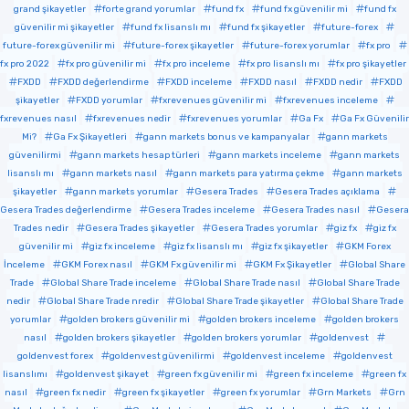
grand şikayetler
forte grand yorumlar
fund fx
fund fx güvenilir mi
fund fx
güvenilir mi şikayetler
fund fx lisanslı mı
fund fx şikayetler
future-forex
future-forex güvenilir mi
future-forex şikayetler
future-forex yorumlar
fx pro
fx pro 2022
fx pro güvenilir mi
fx pro inceleme
fx pro lisanslı mı
fx pro şikayetler
FXDD
FXDD değerlendirme
FXDD inceleme
FXDD nasıl
FXDD nedir
FXDD
şikayetler
FXDD yorumlar
fxrevenues güvenilir mi
fxrevenues inceleme
fxrevenues nasıl
fxrevenues nedir
fxrevenues yorumlar
Ga Fx
Ga Fx Güvenilir
Mi?
Ga Fx Şikayetleri
gann markets bonus ve kampanyalar
gann markets
güvenilirmi
gann markets hesap türleri
gann markets inceleme
gann markets
lisanslı mı
gann markets nasıl
gann markets para yatırma çekme
gann markets
şikayetler
gann markets yorumlar
Gesera Trades
Gesera Trades açıklama
Gesera Trades değerlendirme
Gesera Trades inceleme
Gesera Trades nasıl
Gesera
Trades nedir
Gesera Trades şikayetler
Gesera Trades yorumlar
giz fx
giz fx
güvenilir mi
giz fx inceleme
giz fx lisanslı mı
giz fx şikayetler
GKM Forex
İnceleme
GKM Forex nasıl
GKM Fx güvenilir mi
GKM Fx Şikayetler
Global Share
Trade
Global Share Trade inceleme
Global Share Trade nasıl
Global Share Trade
nedir
Global Share Trade nredir
Global Share Trade şikayetler
Global Share Trade
yorumlar
golden brokers güvenilir mi
golden brokers inceleme
golden brokers
nasıl
golden brokers şikayetler
golden brokers yorumlar
goldenvest
goldenvest forex
goldenvest güvenilirmi
goldenvest inceleme
goldenvest
lisanslımı
goldenvest şikayet
green fx güvenilir mi
green fx inceleme
green fx
nasıl
green fx nedir
green fx şikayetler
green fx yorumlar
Grn Markets
Grn