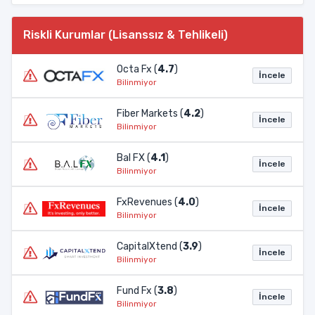
Riskli Kurumlar (Lisanssız & Tehlikeli)
Octa Fx (
4.7
)
İncele
Bilinmiyor
Fiber Markets (
4.2
)
İncele
Bilinmiyor
Bal FX (
4.1
)
İncele
Bilinmiyor
FxRevenues (
4.0
)
İncele
Bilinmiyor
CapitalXtend (
3.9
)
İncele
Bilinmiyor
Fund Fx (
3.8
)
İncele
Bilinmiyor