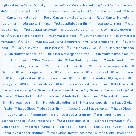
şikayetler
Ravex Global yorumlar
Rossi Capital Markets
Rossi Capital Markets
değerlendirme
Rossi Capital Markets inceleme
Rossi Capital Markets nasıl
Rossi
Capital Markets nedir
Rossi Capital Markets şikayetler
Rossi Capital Markets
yorumlar
rota capital firmaso
rota capital güvenilir mi
rota capital nasıl
rota
capital nedir
rota capital şikayetler
rota capital yorumlar
ruby markets güvenilir
mi
ruby markets inceleme
ruby markets nasıl
ruby markets nedir
ruby markets
yorumlar
ruka fx
ruka fx 2022
ruka fx güvenilir mi
ruka fx lisanslı mı
ruka fx
nasıl
ruka fx şikayetler
Run Markets
Run Markets 2026
Run Markets açıklama
Run Markets avantajları
Run Markets değerlendirme
Run Markets inceleme
Run Markets nasıl
Run Markets nedir
Run Markets yorumlar
sardis markets
sardis markets güvenilir mi
sardis markets lisanslı mı
sardis markets şikayetler
SentiFx
SentiFx değerlendirme
SentiFx inceleme
SentiFx nasıl
SentiFx nedir
SentiFx şikayetler
SentiFx yorumlar
Shiba
Shiba ne olur
Şikayetler
şikayetler
Sky Financial Market
Sky Financial Market güvenilir mi
Sky Financial
Market inceleme
Sky Financial Market lisanslı mı
Sky Financial Market nasıl
Smh
Markets
Smh Markets değerlendirme
Smh Markets inceleme
Smh Markets nasıl
Smh Markets nedir
Smh Markets şikayetler
Smh Markets yorumlar
Space Global
Trade
Space Global Trade güvenilir mi
Space Global Trade şikayet
Space Global
Trade yorumlar
StarTrader
StarTrader değerlendirme
StarTrader inceleme
StarTrader nasıl
StarTrader nedir
StarTrader şikayetler
StarTrader yorumlar
STP
Çalışan Forex Firması Nasıl Anlaşılır
STP Nedir
temel
Trade Global Invest
Trade
Global Invest değerlendirme
Trade Global Invest inceleme
Trade Global Invest nasıl