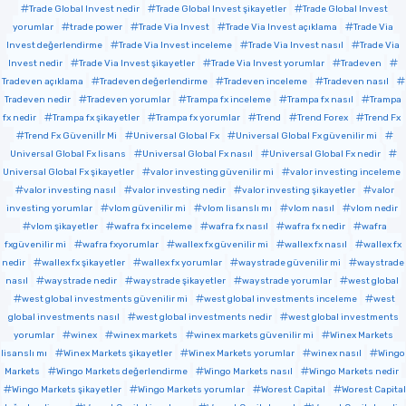
Trade Global Invest nedir
Trade Global Invest şikayetler
Trade Global Invest
yorumlar
trade power
Trade Via Invest
Trade Via Invest açıklama
Trade Via
Invest değerlendirme
Trade Via Invest inceleme
Trade Via Invest nasıl
Trade Via
Invest nedir
Trade Via Invest şikayetler
Trade Via Invest yorumlar
Tradeven
Tradeven açıklama
Tradeven değerlendirme
Tradeven inceleme
Tradeven nasıl
Tradeven nedir
Tradeven yorumlar
Trampa fx inceleme
Trampa fx nasıl
Trampa
fx nedir
Trampa fx şikayetler
Trampa fx yorumlar
Trend
Trend Forex
Trend Fx
Trend Fx Güvenilİr Mi
Universal Global Fx
Universal Global Fx güvenilir mi
Universal Global Fx lisans
Universal Global Fx nasıl
Universal Global Fx nedir
Universal Global Fx şikayetler
valor investing güvenilir mi
valor investing inceleme
valor investing nasıl
valor investing nedir
valor investing şikayetler
valor
investing yorumlar
vlom güvenilir mi
vlom lisanslı mı
vlom nasıl
vlom nedir
vlom şikayetler
wafra fx inceleme
wafra fx nasıl
wafra fx nedir
wafra
fxgüvenilir mi
wafra fxyorumlar
wallex fx güvenilir mi
wallex fx nasıl
wallex fx
nedir
wallex fx şikayetler
wallex fx yorumlar
waystrade güvenilir mi
waystrade
nasıl
waystrade nedir
waystrade şikayetler
waystrade yorumlar
west global
west global investments güvenilir mi
west global investments inceleme
west
global investments nasıl
west global investments nedir
west global investments
yorumlar
winex
winex markets
winex markets güvenilir mi
Winex Markets
lisanslı mı
Winex Markets şikayetler
Winex Markets yorumlar
winex nasıl
Wingo
Markets
Wingo Markets değerlendirme
Wingo Markets nasıl
Wingo Markets nedir
Wingo Markets şikayetler
Wingo Markets yorumlar
Worest Capital
Worest Capital