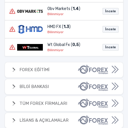
Obv Markets (
1.4
)
İncele
Bilinmiyor
HMD FX (
1.3
)
İncele
Bilinmiyor
Wt Global Fx (
0,5
)
İncele
Bilinmiyor
FOREX EĞİTİMİ
BİLGİ BANKASI
TÜM FOREX FİRMALARI
LİSANS & AÇIKLAMALAR