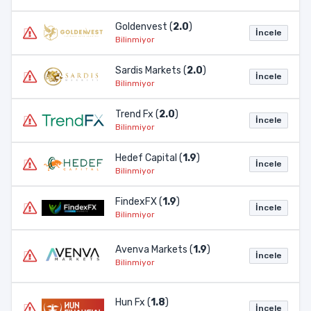
Goldenvest (
2.0
)
İncele
Bilinmiyor
Sardis Markets (
2.0
)
İncele
Bilinmiyor
Trend Fx (
2.0
)
İncele
Bilinmiyor
Hedef Capital (
1.9
)
İncele
Bilinmiyor
FindexFX (
1.9
)
İncele
Bilinmiyor
Avenva Markets (
1.9
)
İncele
Bilinmiyor
Hun Fx (
1.8
)
İncele