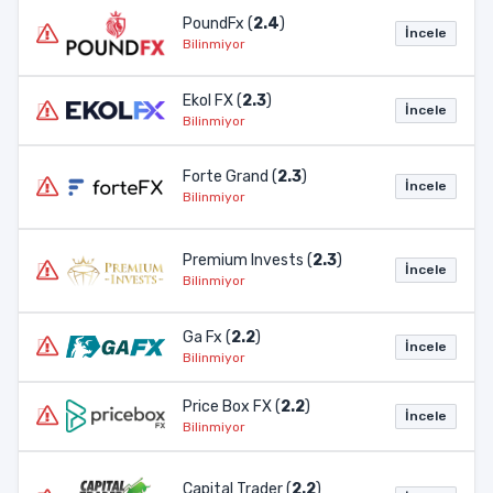
PoundFx (
2.4
)
İncele
Bilinmiyor
Ekol FX (
2.3
)
İncele
Bilinmiyor
Forte Grand (
2.3
)
İncele
Bilinmiyor
Premium Invests (
2.3
)
İncele
Bilinmiyor
Ga Fx (
2.2
)
İncele
Bilinmiyor
Price Box FX (
2.2
)
İncele
Bilinmiyor
Capital Trader (
2.2
)