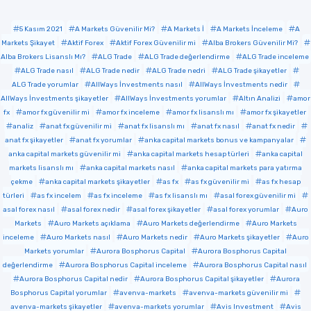
5 Kasım 2021
A Markets Güvenilir Mi?
A Markets İ
A Markets İnceleme
A
Markets Şikayet
Aktif Forex
Aktif Forex Güvenilir mi
Alba Brokers Güvenilir Mi?
Alba Brokers Lisanslı Mı?
ALG Trade
ALG Trade değerlendirme
ALG Trade inceleme
ALG Trade nasıl
ALG Trade nedir
ALG Trade nedri
ALG Trade şikayetler
ALG Trade yorumlar
AllWays İnvestments nasıl
AllWays İnvestments nedir
AllWays İnvestments şikayetler
AllWays İnvestments yorumlar
Altın Analizi
amor
fx
amor fx güvenilir mi
amor fx inceleme
amor fx lisanslı mı
amor fx şikayetler
analiz
anat fx güvenilir mi
anat fx lisanslı mı
anat fx nasıl
anat fx nedir
anat fx şikayetler
anat fx yorumlar
anka capital markets bonus ve kampanyalar
anka capital markets güvenilir mi
anka capital markets hesap türleri
anka capital
markets lisanslı mı
anka capital markets nasıl
anka capital markets para yatırma
çekme
anka capital markets şikayetler
as fx
as fx güvenilir mi
as fx hesap
türleri
as fx incelem
as fx inceleme
as fx lisanslı mı
asal forex güvenilir mi
asal forex nasıl
asal forex nedir
asal forex şikayetler
asal forex yorumlar
Auro
Markets
Auro Markets açıklama
Auro Markets değerlendirme
Auro Markets
inceleme
Auro Markets nasıl
Auro Markets nedir
Auro Markets şikayetler
Auro
Markets yorumlar
Aurora Bosphorus Capital
Aurora Bosphorus Capital
değerlendirme
Aurora Bosphorus Capital inceleme
Aurora Bosphorus Capital nasıl
Aurora Bosphorus Capital nedir
Aurora Bosphorus Capital şikayetler
Aurora
Bosphorus Capital yorumlar
avenva-markets
avenva-markets güvenilir mi
avenva-markets şikayetler
avenva-markets yorumlar
Avis Investment
Avis