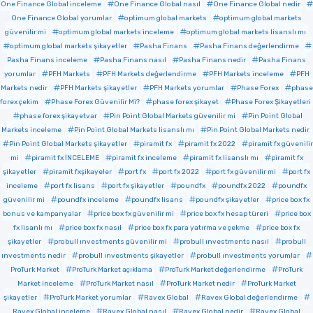
One Finance Global inceleme
One Finance Global nasıl
One Finance Global nedir
One Finance Global yorumlar
optimum global markets
optimum global markets
güvenilir mi
optimum global markets inceleme
optimum global markets lisanslı mı
optimum global markets şikayetler
Pasha Finans
Pasha Finans değerlendirme
Pasha Finans inceleme
Pasha Finans nasıl
Pasha Finans nedir
Pasha Finans
yorumlar
PFH Markets
PFH Markets değerlendirme
PFH Markets inceleme
PFH
Markets nedir
PFH Markets şikayetler
PFH Markets yorumlar
Phase Forex
phase
forex çekim
Phase Forex Güvenilir Mi?
phase forex şikayet
Phase Forex Şikayetleri
phase forex şikayetvar
Pin Point Global Markets güvenilir mi
Pin Point Global
Markets inceleme
Pin Point Global Markets lisanslı mı
Pin Point Global Markets nedir
Pin Point Global Markets şikayetler
piramit fx
piramit fx 2022
piramit fx güvenilir
mi
piramit fx İNCELEME
piramit fx inceleme
piramit fx lisanslı mı
piramit fx
şikayetler
piramit fxşikayeler
port fx
port fx 2022
port fx güvenilir mi
port fx
inceleme
port fx lisans
port fx şikayetler
poundfx
poundfx 2022
poundfx
güvenilir mi
poundfx inceleme
poundfx lisans
poundfx şikayetler
price box fx
bonus ve kampanyalar
price box fx güvenilir mi
price box fx hesap türeri
price box
fx lisanlı mı
price box fx nasıl
price box fx para yatırma ve çekme
price box fx
şikayetler
probull ınvestments güvenilir mi
probull ınvestments nasıl
probull
ınvestments nedir
probull ınvestments şikayetler
probull ınvestments yorumlar
ProTurk Market
ProTurk Market açıklama
ProTurk Market değerlendirme
ProTurk
Market inceleme
ProTurk Market nasıl
ProTurk Market nedir
ProTurk Market
şikayetler
ProTurk Market yorumlar
Ravex Global
Ravex Global değerlendirme
Ravex Global inceleme
Ravex Global nasıl
Ravex Global nedir
Ravex Global