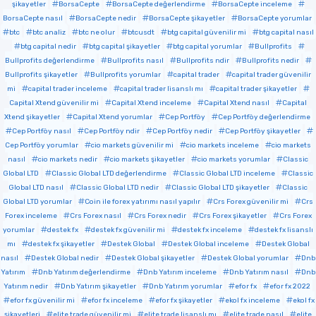
şikayetler
BorsaCepte
BorsaCepte değerlendirme
BorsaCepte inceleme
BorsaCepte nasıl
BorsaCepte nedir
BorsaCepte şikayetler
BorsaCepte yorumlar
btc
btc analiz
btc ne olur
btcusdt
btg capital güvenilir mi
btg capital nasıl
btg capital nedir
btg capital şikayetler
btg capital yorumlar
Bullprofits
Bullprofits değerlendirme
Bullprofits nasıl
Bullprofits ndir
Bullprofits nedir
Bullprofits şikayetler
Bullprofits yorumlar
capital trader
capital trader güvenilir
mi
capital trader inceleme
capital trader lisanslı mı
capital trader şikayetler
Capital Xtend güvenilir mi
Capital Xtend inceleme
Capital Xtend nasıl
Capital
Xtend şikayetler
Capital Xtend yorumlar
Cep Portföy
Cep Portföy değerlendirme
Cep Portföy nasıl
Cep Portföy ndir
Cep Portföy nedir
Cep Portföy şikayetler
Cep Portföy yorumlar
cio markets güvenilir mi
cio markets inceleme
cio markets
nasıl
cio markets nedir
cio markets şikayetler
cio markets yorumlar
Classic
Global LTD
Classic Global LTD değerlendirme
Classic Global LTD inceleme
Classic
Global LTD nasıl
Classic Global LTD nedir
Classic Global LTD şikayetler
Classic
Global LTD yorumlar
Coin ile forex yatırımı nasıl yapılır
Crs Forex güvenilir mi
Crs
Forex inceleme
Crs Forex nasıl
Crs Forex nedir
Crs Forex şikayetler
Crs Forex
yorumlar
destek fx
destek fx güvenilir mi
destek fx inceleme
destek fx lisanslı
mı
destek fx şikayetler
Destek Global
Destek Global inceleme
Destek Global
nasıl
Destek Global nedir
Destek Global şikayetler
Destek Global yorumlar
Dnb
Yatırım
Dnb Yatırım değerlendirme
Dnb Yatırım inceleme
Dnb Yatırım nasıl
Dnb
Yatırım nedir
Dnb Yatırım şikayetler
Dnb Yatırım yorumlar
efor fx
efor fx 2022
efor fx güvenilir mi
efor fx inceleme
efor fx şikayetler
ekol fx inceleme
ekol fx
şikayetleri
elite trade güvenilir mi
elite trade lisanslı mı
elite trade nasıl
elite