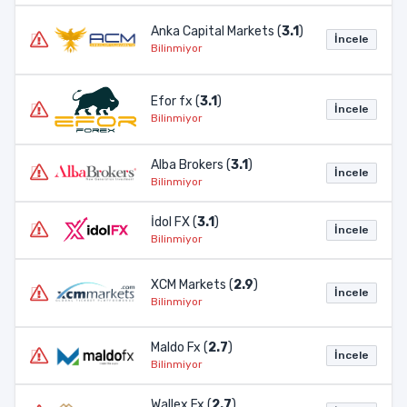
Anka Capital Markets (
3.1
)
İncele
Bilinmiyor
Efor fx (
3.1
)
İncele
Bilinmiyor
Alba Brokers (
3.1
)
İncele
Bilinmiyor
İdol FX (
3.1
)
İncele
Bilinmiyor
XCM Markets (
2.9
)
İncele
Bilinmiyor
Maldo Fx (
2.7
)
İncele
Bilinmiyor
Wallex Fx (
2.7
)