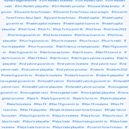
Markets değerlendirme
Grn Markets inceleme
Grn Markets nasıl
Grn Markets
nedir
Grn Markets şikayetler
Grn Markets yorumlar
Güncel Shiba Analizi
güveni
Güvenilir forex firmaları
Güvenilir Forex Firması nasıl anlaşılır
Güvenilir
Forex Firması Nasıl Seçili
güvenli forex firması
hedef capital
hedef capital
güvenilir mi
hedef capital inceleme
hedef capital lisanslı mı
hedef capital
şikayetler
Hızlı Forex
Hızlı Fx
Hızlı Fx Güvenilir Mi
hot forex
hot forex 2022
hot forex güvenilir mi
hot forex inceleme
hot forex lisanslı mı
hot forex
şikayetler
Hun fx güvenilir mi
Hun fx inceleme
Hun fx nasıl
Hun fx nedir
Hun fx şikayetler
Hun fx yorumlar
idol fx bonus ve kampanyalar
İdol FX güvenilir
mi
idol fx güvenilir mi
idol fx hesap türleri
idol fx lisans
İdol FX lisanslı m
idol fx lisanslı mı
İdol FX Nasıl
idol fx nasıl
idol fx para yatırma ve çekme
idol fx
şikayetler
ind yatırım güvenilir mi
ind yatırım inceleme
ind yatırım nasıl
ind
yatırım nedir
ind yatırım şikayetler
ind yatırım yorumlar
index fx
index fx 2022
index fx güvenilir mi
index fx inceleme
index fx lisanslı mı
index fx şikayetler
inova global güvenilir mi
interaktif yatırım
interaktif yatırım güvenilir mi
interaktif
yatırım nasıl
interaktif yatırım şikayetler
interaktif yatırım yorumlar
ınova global
güvenilir mi
ınova global nasıl
ınova global nedir
ınova global şikayetler
ınova
global yorumlar
kale fx
kale fx güvenilir mi
kale fx lisnslı mı
kale fx şikayetler
kale fxinceleme
Klas FX
Klas FX güvenilir mi
Klas FX inceleme
Klas FX
lisanslımı
Klas FX şikayetler
Kripto ile ödeme alan forex firmaları
Kripto Yatırım
Tavsiyeleri
lidya fx güvenilir mi
lidya fx inceleme
lidya fx naıl
lidya fx nasıl
lidya fx nedir
lidya fx şikayetler
lidya trade
lidya trade güvenilir mi
lidya trade
inceleme
lidya trade lisanslı mı
lidya trade şikayetler
Lisanslı Forex Firmaası