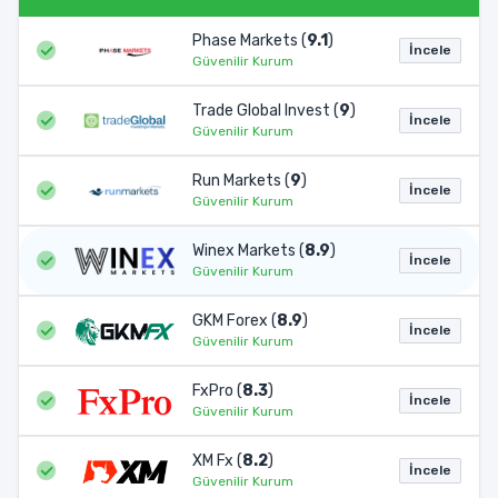
Phase Markets (
9.1
)
İncele
Güvenilir Kurum
Trade Global Invest (
9
)
İncele
Güvenilir Kurum
Run Markets (
9
)
İncele
Güvenilir Kurum
Winex Markets (
8.9
)
İncele
Güvenilir Kurum
GKM Forex (
8.9
)
İncele
Güvenilir Kurum
FxPro (
8.3
)
İncele
Güvenilir Kurum
XM Fx (
8.2
)
İncele
Güvenilir Kurum