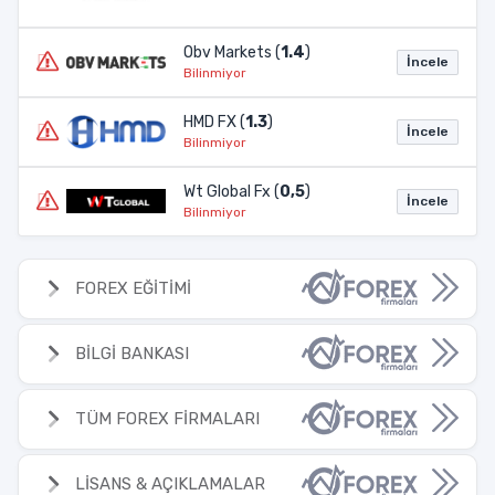
Obv Markets (
1.4
)
İncele
Bilinmiyor
HMD FX (
1.3
)
İncele
Bilinmiyor
Wt Global Fx (
0,5
)
İncele
Bilinmiyor
FOREX EĞİTİMİ
BİLGİ BANKASI
TÜM FOREX FİRMALARI
LİSANS & AÇIKLAMALAR