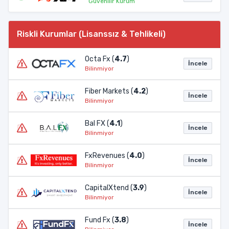
Güvenilir Kurum
Riskli Kurumlar (Lisanssız & Tehlikeli)
Octa Fx (
4.7
)
İncele
Bilinmiyor
Fiber Markets (
4.2
)
İncele
Bilinmiyor
Bal FX (
4.1
)
İncele
Bilinmiyor
FxRevenues (
4.0
)
İncele
Bilinmiyor
CapitalXtend (
3.9
)
İncele
Bilinmiyor
Fund Fx (
3.8
)
İncele