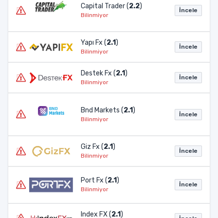
Capital Trader (
2.2
)
İncele
Bilinmiyor
Yapı Fx (
2.1
)
İncele
Bilinmiyor
Destek Fx (
2.1
)
İncele
Bilinmiyor
Bnd Markets (
2.1
)
İncele
Bilinmiyor
Giz Fx (
2.1
)
İncele
Bilinmiyor
Port Fx (
2.1
)
İncele
Bilinmiyor
Index FX (
2.1
)