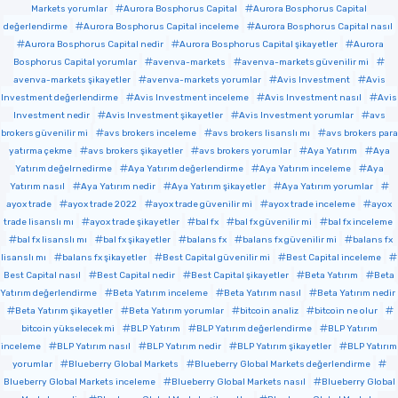
Markets yorumlar
Aurora Bosphorus Capital
Aurora Bosphorus Capital
değerlendirme
Aurora Bosphorus Capital inceleme
Aurora Bosphorus Capital nasıl
Aurora Bosphorus Capital nedir
Aurora Bosphorus Capital şikayetler
Aurora
Bosphorus Capital yorumlar
avenva-markets
avenva-markets güvenilir mi
avenva-markets şikayetler
avenva-markets yorumlar
Avis Investment
Avis
Investment değerlendirme
Avis Investment inceleme
Avis Investment nasıl
Avis
Investment nedir
Avis Investment şikayetler
Avis Investment yorumlar
avs
brokers güvenilir mi
avs brokers inceleme
avs brokers lisanslı mı
avs brokers para
yatırma çekme
avs brokers şikayetler
avs brokers yorumlar
Aya Yatırım
Aya
Yatırım değelrnedirme
Aya Yatırım değerlendirme
Aya Yatırım inceleme
Aya
Yatırım nasıl
Aya Yatırım nedir
Aya Yatırım şikayetler
Aya Yatırım yorumlar
ayox trade
ayox trade 2022
ayox trade güvenilir mi
ayox trade inceleme
ayox
trade lisanslı mı
ayox trade şikayetler
bal fx
bal fx güvenilir mi
bal fx inceleme
bal fx lisanslı mı
bal fx şikayetler
balans fx
balans fx güvenilir mi
balans fx
lisanslı mı
balans fx şikayetler
Best Capital güvenilir mi
Best Capital inceleme
Best Capital nasıl
Best Capital nedir
Best Capital şikayetler
Beta Yatırım
Beta
Yatırım değerlendirme
Beta Yatırım inceleme
Beta Yatırım nasıl
Beta Yatırım nedir
Beta Yatırım şikayetler
Beta Yatırım yorumlar
bitcoin analiz
bitcoin ne olur
bitcoin yükselecek mi
BLP Yatırım
BLP Yatırım değerlendirme
BLP Yatırım
inceleme
BLP Yatırım nasıl
BLP Yatırım nedir
BLP Yatırım şikayetler
BLP Yatırım
yorumlar
Blueberry Global Markets
Blueberry Global Markets değerlendirme
Blueberry Global Markets inceleme
Blueberry Global Markets nasıl
Blueberry Global