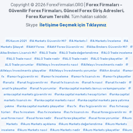
Copyright © 2026
ForexFirmalari.ORG |
Forex Firmaları –
Güvenilir Forex Firmaları, Güncel Forex Giriş Adresleri,
Forex Kurum Tercihi
. Tüm hakları saklıdır.
Skype
İletişime Geçmek için Tıklayınız
5 Kasım 2021
A Markets Güvenilir Mi?
A Markets İ
A Markets İnceleme
A
Markets Şikayet
Aktif Forex
Aktif Forex Güvenilir mi
Alba Brokers Güvenilir Mi?
Alba Brokers Lisanslı Mı?
ALG Trade
ALG Trade değerlendirme
ALG Trade inceleme
ALG Trade nasıl
ALG Trade nedir
ALG Trade nedri
ALG Trade şikayetler
ALG Trade yorumlar
AllWays İnvestments nasıl
AllWays İnvestments nedir
AllWays İnvestments şikayetler
AllWays İnvestments yorumlar
Altın Analizi
amor
fx
amor fx güvenilir mi
amor fx inceleme
amor fx lisanslı mı
amor fx şikayetler
analiz
anat fx güvenilir mi
anat fx lisanslı mı
anat fx nasıl
anat fx nedir
anat fx şikayetler
anat fx yorumlar
anka capital markets bonus ve kampanyalar
anka capital markets güvenilir mi
anka capital markets hesap türleri
anka capital
markets lisanslı mı
anka capital markets nasıl
anka capital markets para yatırma
çekme
anka capital markets şikayetler
as fx
as fx güvenilir mi
as fx hesap
türleri
as fx incelem
as fx inceleme
as fx lisanslı mı
asal forex güvenilir mi
asal forex nasıl
asal forex nedir
asal forex şikayetler
asal forex yorumlar
Auro
Markets
Auro Markets açıklama
Auro Markets değerlendirme
Auro Markets
inceleme
Auro Markets nasıl
Auro Markets nedir
Auro Markets şikayetler
Auro