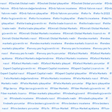
nasıl
Destek Global nedir
Destek Global şikayetler
Destek Global yorumlar
Dnb
Yatırım
Dnb Yatırım değerlendirme
Dnb Yatırım inceleme
Dnb Yatırım nasıl
Dnb
Yatırım nedir
Dnb Yatırım şikayetler
Dnb Yatırım yorumlar
efor fx
efor fx 2022
efor fx güvenilir mi
efor fx inceleme
efor fx şikayetler
ekol fx inceleme
ekol fx
şikayetleri
elite trade güvenilir mi
elite trade lisanslı mı
elite trade nasıl
elite
trade nedir
elite trade şikayetler
Emirati Global Markets
Emirati Global Markets
güvenilir mi
Emirati Global Markets inceleme
Emirati Global Markets lisanslı mı
Emirati Global Markets nasıl
Emirati Global Markets nedir
endex markets
endex
markets güvenilir mi
endex markets inceleme
endex markets lisanslı mı
endex
markets şikayetler
envoy pro fx güvenilir mi
envoy pro fx inceleme
envoy pro fx
nasıl
envoy pro fx nedir
envoy pro fx yorumlar
Exfast Markets
Exfast Markets
açıklama
Exfast Markets değerlendirme
Exfast Markets inceleme
Exfast Markets
nasıl
Exfast Markets nedir
Exfast Markets şikayet
Exfast Markets yorumlar
Expert Capital güvenilir mi
Expert Capital inceleme
Expert Capital Lisanslı mı
Expert Capital nasıl
Expert Capital nedir
Expert Capital şikayetler
Felix Markets
Felix Markets değerlendirme
Felix Markets inceleme
Felix Markets nasıl
Felix
Markets nedir
Felix Markets şikayetler
Felix Markets yorumlar
fgc bors şikayetler
fgc borsa
fgc borsa güvenilir mi
Fiber Markets
Fiber Markets güvenilir mi
Fiber markets lisansı
fiber markets şikayetleri
findexfx güvenil
findexfx güvenilir
mi
findexfx inceleme
findexfx nasıl
findexfx nedir
findexfx şikayetler
findexfx yorumlar
finx brokers güvenilir mi
finx brokers inceleme
finx brokers
nasıl
finx brokers yorumlar
fiz fx
Flux-Market
Flux-Market açıklama
Flux-