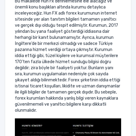
Bu makalede Hun Fx derinlemesine ele alacağız ve
önemli konu başlıkları altında kurumu detaylıca
inceleyeceğiz. Hun FX adlı forex kurumunun internet
sitesinde yer alan tanıtım bilgileri tamamen yanıltıcı
ve gerçek dışı olduğu tespit edilmiştir. Kurumun, 2017
yılından bu yana faaliyet gösterdiği iddiasına dair
herhangi bir kanıt bulunamamıştır. Ayrıca, kurumun
İngiltere’de bir merkezi olmadığı ve sadece Türkiye
pazarına hizmet verdiği ortaya çıkmıştır. Kurumun
iddia ettiği gibi, tüzel kişilere ve kurumsal müşterilere
170’ten fazla ülkede hizmet sunduğu bilgisi doğru
değildir; zira böyle bir faaliyeti yoktur. Bunların yanı
sıra, kurumun uygulamaları nedeniyle çok sayıda
şikayet aldığı bilinmektedir. Forex şirketinin iddia ettiği
istisnai ticaret koşulları, likidite ve uzman danışmanlar
ile ilgili bilgiler de tamamen gerçek dışıdır. Bu sebeple,
forex kurumları hakkında yanlış bilgi veren kaynaklara
güvenilmemeli ve yanıltıcı bilgilere karşı dikkatli
olunmalıdır.