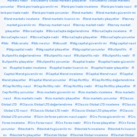
Markets nedir
Blueberry Global Markets şikayetler
Blueberry Global Markets
yorumlar
bnb pro trade güvenilir mi
bnb pro trade inceleme
bnb pro trade nasıl
bnb pro trade nedir
bnb pro trade yorumlar
bnd markets
bnd markets güvenilir mi
bnd markets inceleme
bnd markets lisanslı mı
bnd markets şikayetler
boney
market güvenilir mi
boney market nasıl
boney market nedir
boney market
şikayetler
BorsaCepte
BorsaCepte değerlendirme
BorsaCepte inceleme
BorsaCepte nasıl
BorsaCepte nedir
BorsaCepte şikayetler
BorsaCepte yorumlar
btc
btc analiz
btc ne olur
btcusdt
btg capital güvenilir mi
btg capital nasıl
btg capital nedir
btg capital şikayetler
btg capital yorumlar
Bullprofits
Bullprofits değerlendirme
Bullprofits nasıl
Bullprofits ndir
Bullprofits nedir
Bullprofits şikayetler
Bullprofits yorumlar
capital trader
capital trader güvenilir
mi
capital trader inceleme
capital trader lisanslı mı
capital trader şikayetler
Capital Xtend güvenilir mi
Capital Xtend inceleme
Capital Xtend nasıl
Capital
Xtend şikayetler
Capital Xtend yorumlar
Cep Portföy
Cep Portföy değerlendirme
Cep Portföy nasıl
Cep Portföy ndir
Cep Portföy nedir
Cep Portföy şikayetler
Cep Portföy yorumlar
cio markets güvenilir mi
cio markets inceleme
cio markets
nasıl
cio markets nedir
cio markets şikayetler
cio markets yorumlar
Classic
Global LTD
Classic Global LTD değerlendirme
Classic Global LTD inceleme
Classic
Global LTD nasıl
Classic Global LTD nedir
Classic Global LTD şikayetler
Classic
Global LTD yorumlar
Coin ile forex yatırımı nasıl yapılır
Crs Forex güvenilir mi
Crs
Forex inceleme
Crs Forex nasıl
Crs Forex nedir
Crs Forex şikayetler
Crs Forex
yorumlar
destek fx
destek fx güvenilir mi
destek fx inceleme
destek fx lisanslı
mı
destek fx şikayetler
Destek Global
Destek Global inceleme
Destek Global