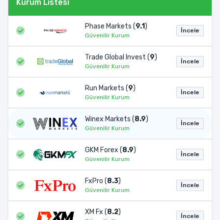
Kurum Listesi
Phase Markets (
9.1
)
İncele
Güvenilir Kurum
Trade Global Invest (
9
)
İncele
Güvenilir Kurum
Run Markets (
9
)
İncele
Güvenilir Kurum
Winex Markets (
8.9
)
İncele
Güvenilir Kurum
GKM Forex (
8.9
)
İncele
Güvenilir Kurum
FxPro (
8.3
)
İncele
Güvenilir Kurum
XM Fx (
8.2
)
İncele