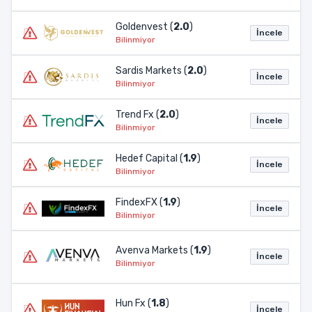
Goldenvest (
2.0
)
İncele
Bilinmiyor
Sardis Markets (
2.0
)
İncele
Bilinmiyor
Trend Fx (
2.0
)
İncele
Bilinmiyor
Hedef Capital (
1.9
)
İncele
Bilinmiyor
FindexFX (
1.9
)
İncele
Bilinmiyor
Avenva Markets (
1.9
)
İncele
Bilinmiyor
Hun Fx (
1.8
)
İncele