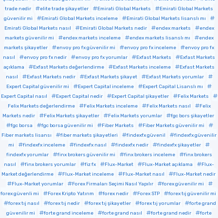
trade nedir
elite trade şikayetler
Emirati Global Markets
Emirati Global Markets
güvenilir mi
Emirati Global Markets inceleme
Emirati Global Markets lisanslı mı
Emirati Global Markets nasıl
Emirati Global Markets nedir
endex markets
endex
markets güvenilir mi
endex markets inceleme
endex markets lisanslı mı
endex
markets şikayetler
envoy pro fx güvenilir mi
envoy pro fx inceleme
envoy pro fx
nasıl
envoy pro fx nedir
envoy pro fx yorumlar
Exfast Markets
Exfast Markets
açıklama
Exfast Markets değerlendirme
Exfast Markets inceleme
Exfast Markets
nasıl
Exfast Markets nedir
Exfast Markets şikayet
Exfast Markets yorumlar
Expert Capital güvenilir mi
Expert Capital inceleme
Expert Capital Lisanslı mı
Expert Capital nasıl
Expert Capital nedir
Expert Capital şikayetler
Felix Markets
Felix Markets değerlendirme
Felix Markets inceleme
Felix Markets nasıl
Felix
Markets nedir
Felix Markets şikayetler
Felix Markets yorumlar
fgc bors şikayetler
fgc borsa
fgc borsa güvenilir mi
Fiber Markets
Fiber Markets güvenilir mi
Fiber markets lisansı
fiber markets şikayetleri
findexfx güvenil
findexfx güvenilir
mi
findexfx inceleme
findexfx nasıl
findexfx nedir
findexfx şikayetler
findexfx yorumlar
finx brokers güvenilir mi
finx brokers inceleme
finx brokers
nasıl
finx brokers yorumlar
fiz fx
Flux-Market
Flux-Market açıklama
Flux-
Market değerlendirme
Flux-Market inceleme
Flux-Market nasıl
Flux-Market nedir
Flux-Market yorumlar
Forex Firmaları Seçimi Nasıl Yapılır
forex güvenilir mi
forex güvenli mi
Forex Kripto Yatırım
forex nedir
Forex STP
forex tıj güvenilir mi
forex tıj nasıl
forex tıj nedir
forex tıj şikayetler
forex tıj yorumlar
forte grand
güvenilir mi
forte grand inceleme
forte grand nasıl
forte grand nedir
forte