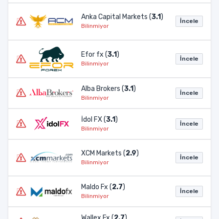
Anka Capital Markets (
3.1
)
İncele
Bilinmiyor
Efor fx (
3.1
)
İncele
Bilinmiyor
Alba Brokers (
3.1
)
İncele
Bilinmiyor
İdol FX (
3.1
)
İncele
Bilinmiyor
XCM Markets (
2.9
)
İncele
Bilinmiyor
Maldo Fx (
2.7
)
İncele
Bilinmiyor
Wallex Fx (
2.7
)