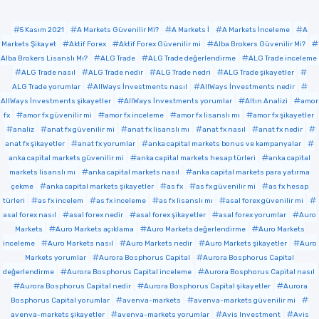
5 Kasım 2021
A Markets Güvenilir Mi?
A Markets İ
A Markets İnceleme
A
Markets Şikayet
Aktif Forex
Aktif Forex Güvenilir mi
Alba Brokers Güvenilir Mi?
Alba Brokers Lisanslı Mı?
ALG Trade
ALG Trade değerlendirme
ALG Trade inceleme
ALG Trade nasıl
ALG Trade nedir
ALG Trade nedri
ALG Trade şikayetler
ALG Trade yorumlar
AllWays İnvestments nasıl
AllWays İnvestments nedir
AllWays İnvestments şikayetler
AllWays İnvestments yorumlar
Altın Analizi
amor
fx
amor fx güvenilir mi
amor fx inceleme
amor fx lisanslı mı
amor fx şikayetler
analiz
anat fx güvenilir mi
anat fx lisanslı mı
anat fx nasıl
anat fx nedir
anat fx şikayetler
anat fx yorumlar
anka capital markets bonus ve kampanyalar
anka capital markets güvenilir mi
anka capital markets hesap türleri
anka capital
markets lisanslı mı
anka capital markets nasıl
anka capital markets para yatırma
çekme
anka capital markets şikayetler
as fx
as fx güvenilir mi
as fx hesap
türleri
as fx incelem
as fx inceleme
as fx lisanslı mı
asal forex güvenilir mi
asal forex nasıl
asal forex nedir
asal forex şikayetler
asal forex yorumlar
Auro
Markets
Auro Markets açıklama
Auro Markets değerlendirme
Auro Markets
inceleme
Auro Markets nasıl
Auro Markets nedir
Auro Markets şikayetler
Auro
Markets yorumlar
Aurora Bosphorus Capital
Aurora Bosphorus Capital
değerlendirme
Aurora Bosphorus Capital inceleme
Aurora Bosphorus Capital nasıl
Aurora Bosphorus Capital nedir
Aurora Bosphorus Capital şikayetler
Aurora
Bosphorus Capital yorumlar
avenva-markets
avenva-markets güvenilir mi
avenva-markets şikayetler
avenva-markets yorumlar
Avis Investment
Avis