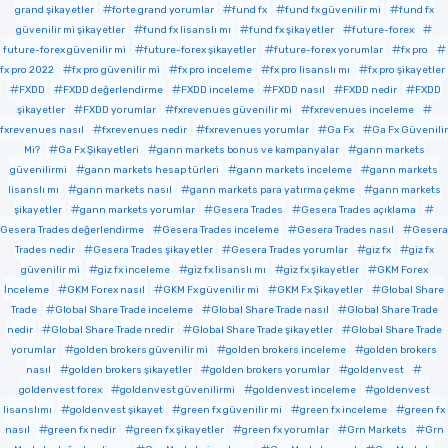
grand şikayetler
forte grand yorumlar
fund fx
fund fx güvenilir mi
fund fx
güvenilir mi şikayetler
fund fx lisanslı mı
fund fx şikayetler
future-forex
future-forex güvenilir mi
future-forex şikayetler
future-forex yorumlar
fx pro
fx pro 2022
fx pro güvenilir mi
fx pro inceleme
fx pro lisanslı mı
fx pro şikayetler
FXDD
FXDD değerlendirme
FXDD inceleme
FXDD nasıl
FXDD nedir
FXDD
şikayetler
FXDD yorumlar
fxrevenues güvenilir mi
fxrevenues inceleme
fxrevenues nasıl
fxrevenues nedir
fxrevenues yorumlar
Ga Fx
Ga Fx Güvenilir
Mi?
Ga Fx Şikayetleri
gann markets bonus ve kampanyalar
gann markets
güvenilirmi
gann markets hesap türleri
gann markets inceleme
gann markets
lisanslı mı
gann markets nasıl
gann markets para yatırma çekme
gann markets
şikayetler
gann markets yorumlar
Gesera Trades
Gesera Trades açıklama
Gesera Trades değerlendirme
Gesera Trades inceleme
Gesera Trades nasıl
Gesera
Trades nedir
Gesera Trades şikayetler
Gesera Trades yorumlar
giz fx
giz fx
güvenilir mi
giz fx inceleme
giz fx lisanslı mı
giz fx şikayetler
GKM Forex
İnceleme
GKM Forex nasıl
GKM Fx güvenilir mi
GKM Fx Şikayetler
Global Share
Trade
Global Share Trade inceleme
Global Share Trade nasıl
Global Share Trade
nedir
Global Share Trade nredir
Global Share Trade şikayetler
Global Share Trade
yorumlar
golden brokers güvenilir mi
golden brokers inceleme
golden brokers
nasıl
golden brokers şikayetler
golden brokers yorumlar
goldenvest
goldenvest forex
goldenvest güvenilirmi
goldenvest inceleme
goldenvest
lisanslımı
goldenvest şikayet
green fx güvenilir mi
green fx inceleme
green fx
nasıl
green fx nedir
green fx şikayetler
green fx yorumlar
Grn Markets
Grn