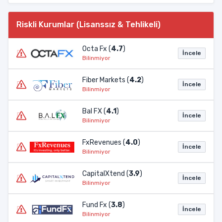
Riskli Kurumlar (Lisanssız & Tehlikeli)
Octa Fx (
4.7
)
İncele
Bilinmiyor
Fiber Markets (
4.2
)
İncele
Bilinmiyor
Bal FX (
4.1
)
İncele
Bilinmiyor
FxRevenues (
4.0
)
İncele
Bilinmiyor
CapitalXtend (
3.9
)
İncele
Bilinmiyor
Fund Fx (
3.8
)
İncele
Bilinmiyor