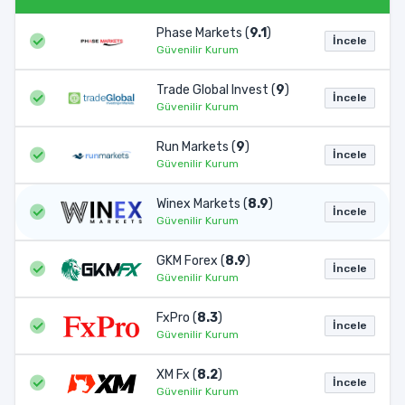
Phase Markets (
9.1
)
İncele
Güvenilir Kurum
Trade Global Invest (
9
)
İncele
Güvenilir Kurum
Run Markets (
9
)
İncele
Güvenilir Kurum
Winex Markets (
8.9
)
İncele
Güvenilir Kurum
GKM Forex (
8.9
)
İncele
Güvenilir Kurum
FxPro (
8.3
)
İncele
Güvenilir Kurum
XM Fx (
8.2
)
İncele
Güvenilir Kurum