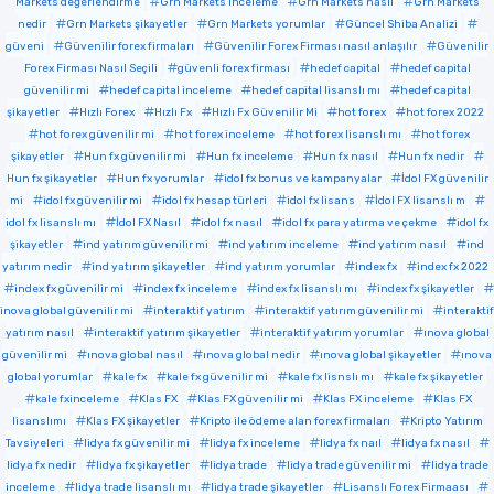
Markets değerlendirme
Grn Markets inceleme
Grn Markets nasıl
Grn Markets
nedir
Grn Markets şikayetler
Grn Markets yorumlar
Güncel Shiba Analizi
güveni
Güvenilir forex firmaları
Güvenilir Forex Firması nasıl anlaşılır
Güvenilir
Forex Firması Nasıl Seçili
güvenli forex firması
hedef capital
hedef capital
güvenilir mi
hedef capital inceleme
hedef capital lisanslı mı
hedef capital
şikayetler
Hızlı Forex
Hızlı Fx
Hızlı Fx Güvenilir Mi
hot forex
hot forex 2022
hot forex güvenilir mi
hot forex inceleme
hot forex lisanslı mı
hot forex
şikayetler
Hun fx güvenilir mi
Hun fx inceleme
Hun fx nasıl
Hun fx nedir
Hun fx şikayetler
Hun fx yorumlar
idol fx bonus ve kampanyalar
İdol FX güvenilir
mi
idol fx güvenilir mi
idol fx hesap türleri
idol fx lisans
İdol FX lisanslı m
idol fx lisanslı mı
İdol FX Nasıl
idol fx nasıl
idol fx para yatırma ve çekme
idol fx
şikayetler
ind yatırım güvenilir mi
ind yatırım inceleme
ind yatırım nasıl
ind
yatırım nedir
ind yatırım şikayetler
ind yatırım yorumlar
index fx
index fx 2022
index fx güvenilir mi
index fx inceleme
index fx lisanslı mı
index fx şikayetler
inova global güvenilir mi
interaktif yatırım
interaktif yatırım güvenilir mi
interaktif
yatırım nasıl
interaktif yatırım şikayetler
interaktif yatırım yorumlar
ınova global
güvenilir mi
ınova global nasıl
ınova global nedir
ınova global şikayetler
ınova
global yorumlar
kale fx
kale fx güvenilir mi
kale fx lisnslı mı
kale fx şikayetler
kale fxinceleme
Klas FX
Klas FX güvenilir mi
Klas FX inceleme
Klas FX
lisanslımı
Klas FX şikayetler
Kripto ile ödeme alan forex firmaları
Kripto Yatırım
Tavsiyeleri
lidya fx güvenilir mi
lidya fx inceleme
lidya fx naıl
lidya fx nasıl
lidya fx nedir
lidya fx şikayetler
lidya trade
lidya trade güvenilir mi
lidya trade
inceleme
lidya trade lisanslı mı
lidya trade şikayetler
Lisanslı Forex Firmaası