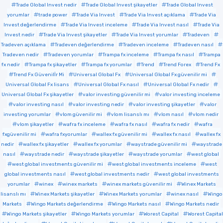
Trade Global Invest nedir
Trade Global Invest şikayetler
Trade Global Invest
yorumlar
trade power
Trade Via Invest
Trade Via Invest açıklama
Trade Via
Invest değerlendirme
Trade Via Invest inceleme
Trade Via Invest nasıl
Trade Via
Invest nedir
Trade Via Invest şikayetler
Trade Via Invest yorumlar
Tradeven
Tradeven açıklama
Tradeven değerlendirme
Tradeven inceleme
Tradeven nasıl
Tradeven nedir
Tradeven yorumlar
Trampa fx inceleme
Trampa fx nasıl
Trampa
fx nedir
Trampa fx şikayetler
Trampa fx yorumlar
Trend
Trend Forex
Trend Fx
Trend Fx Güvenilİr Mi
Universal Global Fx
Universal Global Fx güvenilir mi
Universal Global Fx lisans
Universal Global Fx nasıl
Universal Global Fx nedir
Universal Global Fx şikayetler
valor investing güvenilir mi
valor investing inceleme
valor investing nasıl
valor investing nedir
valor investing şikayetler
valor
investing yorumlar
vlom güvenilir mi
vlom lisanslı mı
vlom nasıl
vlom nedir
vlom şikayetler
wafra fx inceleme
wafra fx nasıl
wafra fx nedir
wafra
fxgüvenilir mi
wafra fxyorumlar
wallex fx güvenilir mi
wallex fx nasıl
wallex fx
nedir
wallex fx şikayetler
wallex fx yorumlar
waystrade güvenilir mi
waystrade
nasıl
waystrade nedir
waystrade şikayetler
waystrade yorumlar
west global
west global investments güvenilir mi
west global investments inceleme
west
global investments nasıl
west global investments nedir
west global investments
yorumlar
winex
winex markets
winex markets güvenilir mi
Winex Markets
lisanslı mı
Winex Markets şikayetler
Winex Markets yorumlar
winex nasıl
Wingo
Markets
Wingo Markets değerlendirme
Wingo Markets nasıl
Wingo Markets nedir
Wingo Markets şikayetler
Wingo Markets yorumlar
Worest Capital
Worest Capital