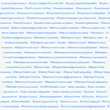
lisanslı forex firması
Lotas Capital Güvenilir Mi?
Lotas Capital Şikayetleri
Lotas
Capital Şikayetvar
lütfi elvanın istifası
maaliye bakanı
marmara fx
marmara fx
güvenilir mi
marmara fx inceleme
marmara fx lisanslı mı
marmara fx şikayetler
mobil fx güvenilir mi
mobil fx hesap türleri
mobil fx kampanya ve bonuslar
mobil fx
lisanlı mı
mobil fx nasıl
mobil fx para yatırma ve çekme
mobil fx şikayetler
Mono
Capital
Mono Capital değerlendirme
Mono Capital inceleme
Mono Capital nasıl
Mono Capital nedir
Mono Capital şikayetler
Mono Capital yorumlar
Mulkanis
Mulkanis değerlendirme
Mulkanis inceleme
Mulkanis nasıl
Mulkanis nedir
Mulkanis şikayetler
Mulkanis yorumlar
nedir
Nerox Invest
Nerox Invest
inceleme
Nerox Invest nasıl
Nerox Invest nedir
Nerox Invest şikayetler
Nerox
Invest yorumlar
Nexalara Investment
Nexalara Investment açıklama
Nexalara
Investment değerlendirme
Nexalara Investment inceleme
Nexalara Investment
nasıl
Nexalara Investment nedir
Nexalara Investment şikayetler
Nexalara
Investment yorumlar
Nomo Trade
Nomo Trade değerlendirme
Nomo Trade
inceleme
Nomo Trade nasıl
Nomo Trade nedir
Nomo Trade şikayetler
Nomo Trade
yorumlar
Norexa Finance
Norexa Finance değerlendirme
Norexa Finance
inceleme
Norexa Finance nasıl
Norexa Finance nedir
Norexa Finance şikayetler
Norexa Finance yorumlar
nPFH Markets nasıl
obv-markets
obv-markets
güvenilir mi
obv-markets şikayetler
obv-markets yorumlar
octa fx
octa fx
güvenilir mi
octa fx lisans
octa fx şikayetler
Olive Forex
Olive Fx
Olive Fx
şikayet
Olive Markets
omio fx güvenilir mi
omio fx nasıl
omio fx şikayet
One
Finance Global
One Finance Global açıklama
One Finance Global değerlendirme