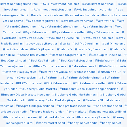
Investment değerlendirme
Avis Investment inceleme
Avis Investment nasıl
Avis
Investment nedir
Avis Investment şikayetler
Avis Investment yorumlar
avs
brokers güvenilir mi
avs brokers inceleme
avs brokers lisanslı mı
avs brokers para
yatırma çekme
avs brokers şikayetler
avs brokers yorumlar
Aya Yatırım
Aya
Yatırım değelrnedirme
Aya Yatırım değerlendirme
Aya Yatırım inceleme
Aya
Yatırım nasıl
Aya Yatırım nedir
Aya Yatırım şikayetler
Aya Yatırım yorumlar
ayox trade
ayox trade 2022
ayox trade güvenilir mi
ayox trade inceleme
ayox
trade lisanslı mı
ayox trade şikayetler
bal fx
bal fx güvenilir mi
bal fx inceleme
bal fx lisanslı mı
bal fx şikayetler
balans fx
balans fx güvenilir mi
balans fx
lisanslı mı
balans fx şikayetler
Best Capital güvenilir mi
Best Capital inceleme
Best Capital nasıl
Best Capital nedir
Best Capital şikayetler
Beta Yatırım
Beta
Yatırım değerlendirme
Beta Yatırım inceleme
Beta Yatırım nasıl
Beta Yatırım nedir
Beta Yatırım şikayetler
Beta Yatırım yorumlar
bitcoin analiz
bitcoin ne olur
bitcoin yükselecek mi
BLP Yatırım
BLP Yatırım değerlendirme
BLP Yatırım
inceleme
BLP Yatırım nasıl
BLP Yatırım nedir
BLP Yatırım şikayetler
BLP Yatırım
yorumlar
Blueberry Global Markets
Blueberry Global Markets değerlendirme
Blueberry Global Markets inceleme
Blueberry Global Markets nasıl
Blueberry Global
Markets nedir
Blueberry Global Markets şikayetler
Blueberry Global Markets
yorumlar
bnb pro trade güvenilir mi
bnb pro trade inceleme
bnb pro trade nasıl
bnb pro trade nedir
bnb pro trade yorumlar
bnd markets
bnd markets güvenilir mi
bnd markets inceleme
bnd markets lisanslı mı
bnd markets şikayetler
boney
market güvenilir mi
boney market nasıl
boney market nedir
boney market