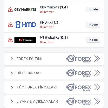
Obv Markets (
1.4
)
İncele
Bilinmiyor
HMD FX (
1.3
)
İncele
Bilinmiyor
Wt Global Fx (
0,5
)
İncele
Bilinmiyor
FOREX EĞİTİMİ
BİLGİ BANKASI
TÜM FOREX FİRMALARI
LİSANS & AÇIKLAMALAR