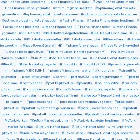
One Finance Global inceleme
One Finance Global nasıl
One Finance Global nedir
One Finance Global yorumlar
optimum global markets
optimum global markets
güvenilir mi
optimum global markets inceleme
optimum global markets lisanslı mı
optimum global markets şikayetler
Pasha Finans
Pasha Finans değerlendirme
Pasha Finans inceleme
Pasha Finans nasıl
Pasha Finans nedir
Pasha Finans
yorumlar
PFH Markets
PFH Markets değerlendirme
PFH Markets inceleme
PFH
Markets nedir
PFH Markets şikayetler
PFH Markets yorumlar
Phase Forex
phase
forex çekim
Phase Forex Güvenilir Mi?
phase forex şikayet
Phase Forex Şikayetleri
phase forex şikayetvar
Pin Point Global Markets güvenilir mi
Pin Point Global
Markets inceleme
Pin Point Global Markets lisanslı mı
Pin Point Global Markets nedir
Pin Point Global Markets şikayetler
piramit fx
piramit fx 2022
piramit fx güvenilir
mi
piramit fx İNCELEME
piramit fx inceleme
piramit fx lisanslı mı
piramit fx
şikayetler
piramit fxşikayeler
port fx
port fx 2022
port fx güvenilir mi
port fx
inceleme
port fx lisans
port fx şikayetler
poundfx
poundfx 2022
poundfx
güvenilir mi
poundfx inceleme
poundfx lisans
poundfx şikayetler
price box fx
bonus ve kampanyalar
price box fx güvenilir mi
price box fx hesap türeri
price box
fx lisanlı mı
price box fx nasıl
price box fx para yatırma ve çekme
price box fx
şikayetler
probull ınvestments güvenilir mi
probull ınvestments nasıl
probull
ınvestments nedir
probull ınvestments şikayetler
probull ınvestments yorumlar
ProTurk Market
ProTurk Market açıklama
ProTurk Market değerlendirme
ProTurk
Market inceleme
ProTurk Market nasıl
ProTurk Market nedir
ProTurk Market
şikayetler
ProTurk Market yorumlar
Ravex Global
Ravex Global değerlendirme
Ravex Global inceleme
Ravex Global nasıl
Ravex Global nedir
Ravex Global