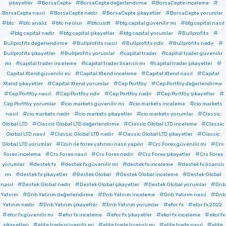
şikayetler
BorsaCepte
BorsaCepte değerlendirme
BorsaCepte inceleme
BorsaCepte nasıl
BorsaCepte nedir
BorsaCepte şikayetler
BorsaCepte yorumlar
btc
btc analiz
btc ne olur
btcusdt
btg capital güvenilir mi
btg capital nasıl
btg capital nedir
btg capital şikayetler
btg capital yorumlar
Bullprofits
Bullprofits değerlendirme
Bullprofits nasıl
Bullprofits ndir
Bullprofits nedir
Bullprofits şikayetler
Bullprofits yorumlar
capital trader
capital trader güvenilir
mi
capital trader inceleme
capital trader lisanslı mı
capital trader şikayetler
Capital Xtend güvenilir mi
Capital Xtend inceleme
Capital Xtend nasıl
Capital
Xtend şikayetler
Capital Xtend yorumlar
Cep Portföy
Cep Portföy değerlendirme
Cep Portföy nasıl
Cep Portföy ndir
Cep Portföy nedir
Cep Portföy şikayetler
Cep Portföy yorumlar
cio markets güvenilir mi
cio markets inceleme
cio markets
nasıl
cio markets nedir
cio markets şikayetler
cio markets yorumlar
Classic
Global LTD
Classic Global LTD değerlendirme
Classic Global LTD inceleme
Classic
Global LTD nasıl
Classic Global LTD nedir
Classic Global LTD şikayetler
Classic
Global LTD yorumlar
Coin ile forex yatırımı nasıl yapılır
Crs Forex güvenilir mi
Crs
Forex inceleme
Crs Forex nasıl
Crs Forex nedir
Crs Forex şikayetler
Crs Forex
yorumlar
destek fx
destek fx güvenilir mi
destek fx inceleme
destek fx lisanslı
mı
destek fx şikayetler
Destek Global
Destek Global inceleme
Destek Global
nasıl
Destek Global nedir
Destek Global şikayetler
Destek Global yorumlar
Dnb
Yatırım
Dnb Yatırım değerlendirme
Dnb Yatırım inceleme
Dnb Yatırım nasıl
Dnb
Yatırım nedir
Dnb Yatırım şikayetler
Dnb Yatırım yorumlar
efor fx
efor fx 2022
efor fx güvenilir mi
efor fx inceleme
efor fx şikayetler
ekol fx inceleme
ekol fx
şikayetleri
elite trade güvenilir mi
elite trade lisanslı mı
elite trade nasıl
elite