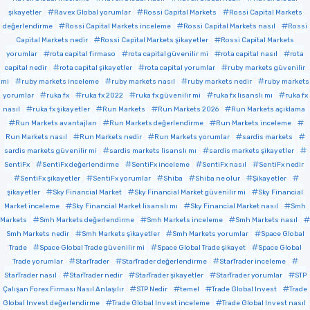
şikayetler
Ravex Global yorumlar
Rossi Capital Markets
Rossi Capital Markets
değerlendirme
Rossi Capital Markets inceleme
Rossi Capital Markets nasıl
Rossi
Capital Markets nedir
Rossi Capital Markets şikayetler
Rossi Capital Markets
yorumlar
rota capital firmaso
rota capital güvenilir mi
rota capital nasıl
rota
capital nedir
rota capital şikayetler
rota capital yorumlar
ruby markets güvenilir
mi
ruby markets inceleme
ruby markets nasıl
ruby markets nedir
ruby markets
yorumlar
ruka fx
ruka fx 2022
ruka fx güvenilir mi
ruka fx lisanslı mı
ruka fx
nasıl
ruka fx şikayetler
Run Markets
Run Markets 2026
Run Markets açıklama
Run Markets avantajları
Run Markets değerlendirme
Run Markets inceleme
Run Markets nasıl
Run Markets nedir
Run Markets yorumlar
sardis markets
sardis markets güvenilir mi
sardis markets lisanslı mı
sardis markets şikayetler
SentiFx
SentiFx değerlendirme
SentiFx inceleme
SentiFx nasıl
SentiFx nedir
SentiFx şikayetler
SentiFx yorumlar
Shiba
Shiba ne olur
Şikayetler
şikayetler
Sky Financial Market
Sky Financial Market güvenilir mi
Sky Financial
Market inceleme
Sky Financial Market lisanslı mı
Sky Financial Market nasıl
Smh
Markets
Smh Markets değerlendirme
Smh Markets inceleme
Smh Markets nasıl
Smh Markets nedir
Smh Markets şikayetler
Smh Markets yorumlar
Space Global
Trade
Space Global Trade güvenilir mi
Space Global Trade şikayet
Space Global
Trade yorumlar
StarTrader
StarTrader değerlendirme
StarTrader inceleme
StarTrader nasıl
StarTrader nedir
StarTrader şikayetler
StarTrader yorumlar
STP
Çalışan Forex Firması Nasıl Anlaşılır
STP Nedir
temel
Trade Global Invest
Trade
Global Invest değerlendirme
Trade Global Invest inceleme
Trade Global Invest nasıl