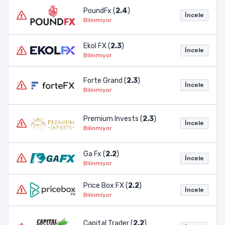
PoundFx (
2.4
)
İncele
Bilinmiyor
Ekol FX (
2.3
)
İncele
Bilinmiyor
Forte Grand (
2.3
)
İncele
Bilinmiyor
Premium Invests (
2.3
)
İncele
Bilinmiyor
Ga Fx (
2.2
)
İncele
Bilinmiyor
Price Box FX (
2.2
)
İncele
Bilinmiyor
Capital Trader (
2.2
)