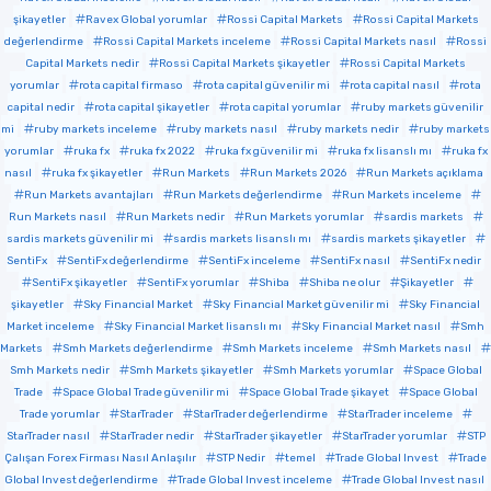
şikayetler
Ravex Global yorumlar
Rossi Capital Markets
Rossi Capital Markets
değerlendirme
Rossi Capital Markets inceleme
Rossi Capital Markets nasıl
Rossi
Capital Markets nedir
Rossi Capital Markets şikayetler
Rossi Capital Markets
yorumlar
rota capital firmaso
rota capital güvenilir mi
rota capital nasıl
rota
capital nedir
rota capital şikayetler
rota capital yorumlar
ruby markets güvenilir
mi
ruby markets inceleme
ruby markets nasıl
ruby markets nedir
ruby markets
yorumlar
ruka fx
ruka fx 2022
ruka fx güvenilir mi
ruka fx lisanslı mı
ruka fx
nasıl
ruka fx şikayetler
Run Markets
Run Markets 2026
Run Markets açıklama
Run Markets avantajları
Run Markets değerlendirme
Run Markets inceleme
Run Markets nasıl
Run Markets nedir
Run Markets yorumlar
sardis markets
sardis markets güvenilir mi
sardis markets lisanslı mı
sardis markets şikayetler
SentiFx
SentiFx değerlendirme
SentiFx inceleme
SentiFx nasıl
SentiFx nedir
SentiFx şikayetler
SentiFx yorumlar
Shiba
Shiba ne olur
Şikayetler
şikayetler
Sky Financial Market
Sky Financial Market güvenilir mi
Sky Financial
Market inceleme
Sky Financial Market lisanslı mı
Sky Financial Market nasıl
Smh
Markets
Smh Markets değerlendirme
Smh Markets inceleme
Smh Markets nasıl
Smh Markets nedir
Smh Markets şikayetler
Smh Markets yorumlar
Space Global
Trade
Space Global Trade güvenilir mi
Space Global Trade şikayet
Space Global
Trade yorumlar
StarTrader
StarTrader değerlendirme
StarTrader inceleme
StarTrader nasıl
StarTrader nedir
StarTrader şikayetler
StarTrader yorumlar
STP
Çalışan Forex Firması Nasıl Anlaşılır
STP Nedir
temel
Trade Global Invest
Trade
Global Invest değerlendirme
Trade Global Invest inceleme
Trade Global Invest nasıl