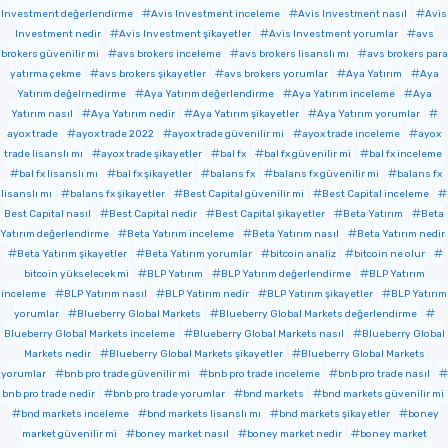
Investment değerlendirme
Avis Investment inceleme
Avis Investment nasıl
Avis
Investment nedir
Avis Investment şikayetler
Avis Investment yorumlar
avs
brokers güvenilir mi
avs brokers inceleme
avs brokers lisanslı mı
avs brokers para
yatırma çekme
avs brokers şikayetler
avs brokers yorumlar
Aya Yatırım
Aya
Yatırım değelrnedirme
Aya Yatırım değerlendirme
Aya Yatırım inceleme
Aya
Yatırım nasıl
Aya Yatırım nedir
Aya Yatırım şikayetler
Aya Yatırım yorumlar
ayox trade
ayox trade 2022
ayox trade güvenilir mi
ayox trade inceleme
ayox
trade lisanslı mı
ayox trade şikayetler
bal fx
bal fx güvenilir mi
bal fx inceleme
bal fx lisanslı mı
bal fx şikayetler
balans fx
balans fx güvenilir mi
balans fx
lisanslı mı
balans fx şikayetler
Best Capital güvenilir mi
Best Capital inceleme
Best Capital nasıl
Best Capital nedir
Best Capital şikayetler
Beta Yatırım
Beta
Yatırım değerlendirme
Beta Yatırım inceleme
Beta Yatırım nasıl
Beta Yatırım nedir
Beta Yatırım şikayetler
Beta Yatırım yorumlar
bitcoin analiz
bitcoin ne olur
bitcoin yükselecek mi
BLP Yatırım
BLP Yatırım değerlendirme
BLP Yatırım
inceleme
BLP Yatırım nasıl
BLP Yatırım nedir
BLP Yatırım şikayetler
BLP Yatırım
yorumlar
Blueberry Global Markets
Blueberry Global Markets değerlendirme
Blueberry Global Markets inceleme
Blueberry Global Markets nasıl
Blueberry Global
Markets nedir
Blueberry Global Markets şikayetler
Blueberry Global Markets
yorumlar
bnb pro trade güvenilir mi
bnb pro trade inceleme
bnb pro trade nasıl
bnb pro trade nedir
bnb pro trade yorumlar
bnd markets
bnd markets güvenilir mi
bnd markets inceleme
bnd markets lisanslı mı
bnd markets şikayetler
boney
market güvenilir mi
boney market nasıl
boney market nedir
boney market