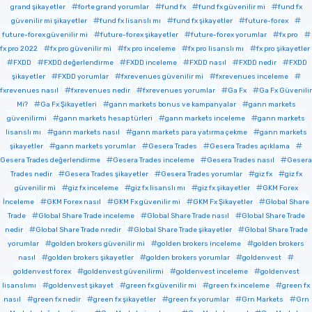
grand şikayetler
forte grand yorumlar
fund fx
fund fx güvenilir mi
fund fx
güvenilir mi şikayetler
fund fx lisanslı mı
fund fx şikayetler
future-forex
future-forex güvenilir mi
future-forex şikayetler
future-forex yorumlar
fx pro
fx pro 2022
fx pro güvenilir mi
fx pro inceleme
fx pro lisanslı mı
fx pro şikayetler
FXDD
FXDD değerlendirme
FXDD inceleme
FXDD nasıl
FXDD nedir
FXDD
şikayetler
FXDD yorumlar
fxrevenues güvenilir mi
fxrevenues inceleme
fxrevenues nasıl
fxrevenues nedir
fxrevenues yorumlar
Ga Fx
Ga Fx Güvenilir
Mi?
Ga Fx Şikayetleri
gann markets bonus ve kampanyalar
gann markets
güvenilirmi
gann markets hesap türleri
gann markets inceleme
gann markets
lisanslı mı
gann markets nasıl
gann markets para yatırma çekme
gann markets
şikayetler
gann markets yorumlar
Gesera Trades
Gesera Trades açıklama
Gesera Trades değerlendirme
Gesera Trades inceleme
Gesera Trades nasıl
Gesera
Trades nedir
Gesera Trades şikayetler
Gesera Trades yorumlar
giz fx
giz fx
güvenilir mi
giz fx inceleme
giz fx lisanslı mı
giz fx şikayetler
GKM Forex
İnceleme
GKM Forex nasıl
GKM Fx güvenilir mi
GKM Fx Şikayetler
Global Share
Trade
Global Share Trade inceleme
Global Share Trade nasıl
Global Share Trade
nedir
Global Share Trade nredir
Global Share Trade şikayetler
Global Share Trade
yorumlar
golden brokers güvenilir mi
golden brokers inceleme
golden brokers
nasıl
golden brokers şikayetler
golden brokers yorumlar
goldenvest
goldenvest forex
goldenvest güvenilirmi
goldenvest inceleme
goldenvest
lisanslımı
goldenvest şikayet
green fx güvenilir mi
green fx inceleme
green fx
nasıl
green fx nedir
green fx şikayetler
green fx yorumlar
Grn Markets
Grn