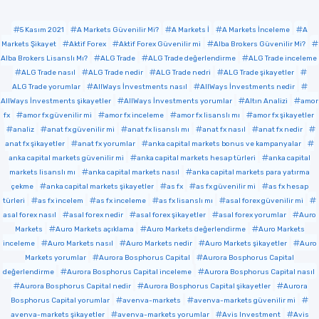
5 Kasım 2021
A Markets Güvenilir Mi?
A Markets İ
A Markets İnceleme
A
Markets Şikayet
Aktif Forex
Aktif Forex Güvenilir mi
Alba Brokers Güvenilir Mi?
Alba Brokers Lisanslı Mı?
ALG Trade
ALG Trade değerlendirme
ALG Trade inceleme
ALG Trade nasıl
ALG Trade nedir
ALG Trade nedri
ALG Trade şikayetler
ALG Trade yorumlar
AllWays İnvestments nasıl
AllWays İnvestments nedir
AllWays İnvestments şikayetler
AllWays İnvestments yorumlar
Altın Analizi
amor
fx
amor fx güvenilir mi
amor fx inceleme
amor fx lisanslı mı
amor fx şikayetler
analiz
anat fx güvenilir mi
anat fx lisanslı mı
anat fx nasıl
anat fx nedir
anat fx şikayetler
anat fx yorumlar
anka capital markets bonus ve kampanyalar
anka capital markets güvenilir mi
anka capital markets hesap türleri
anka capital
markets lisanslı mı
anka capital markets nasıl
anka capital markets para yatırma
çekme
anka capital markets şikayetler
as fx
as fx güvenilir mi
as fx hesap
türleri
as fx incelem
as fx inceleme
as fx lisanslı mı
asal forex güvenilir mi
asal forex nasıl
asal forex nedir
asal forex şikayetler
asal forex yorumlar
Auro
Markets
Auro Markets açıklama
Auro Markets değerlendirme
Auro Markets
inceleme
Auro Markets nasıl
Auro Markets nedir
Auro Markets şikayetler
Auro
Markets yorumlar
Aurora Bosphorus Capital
Aurora Bosphorus Capital
değerlendirme
Aurora Bosphorus Capital inceleme
Aurora Bosphorus Capital nasıl
Aurora Bosphorus Capital nedir
Aurora Bosphorus Capital şikayetler
Aurora
Bosphorus Capital yorumlar
avenva-markets
avenva-markets güvenilir mi
avenva-markets şikayetler
avenva-markets yorumlar
Avis Investment
Avis