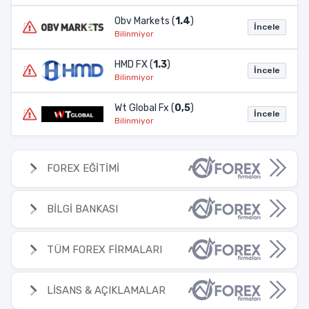
Obv Markets (
1.4
)
İncele
Bilinmiyor
HMD FX (
1.3
)
İncele
Bilinmiyor
Wt Global Fx (
0,5
)
İncele
Bilinmiyor
FOREX EĞİTİMİ
BİLGİ BANKASI
TÜM FOREX FİRMALARI
LİSANS & AÇIKLAMALAR