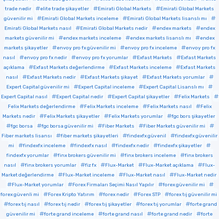
trade nedir
elite trade şikayetler
Emirati Global Markets
Emirati Global Markets
güvenilir mi
Emirati Global Markets inceleme
Emirati Global Markets lisanslı mı
Emirati Global Markets nasıl
Emirati Global Markets nedir
endex markets
endex
markets güvenilir mi
endex markets inceleme
endex markets lisanslı mı
endex
markets şikayetler
envoy pro fx güvenilir mi
envoy pro fx inceleme
envoy pro fx
nasıl
envoy pro fx nedir
envoy pro fx yorumlar
Exfast Markets
Exfast Markets
açıklama
Exfast Markets değerlendirme
Exfast Markets inceleme
Exfast Markets
nasıl
Exfast Markets nedir
Exfast Markets şikayet
Exfast Markets yorumlar
Expert Capital güvenilir mi
Expert Capital inceleme
Expert Capital Lisanslı mı
Expert Capital nasıl
Expert Capital nedir
Expert Capital şikayetler
Felix Markets
Felix Markets değerlendirme
Felix Markets inceleme
Felix Markets nasıl
Felix
Markets nedir
Felix Markets şikayetler
Felix Markets yorumlar
fgc bors şikayetler
fgc borsa
fgc borsa güvenilir mi
Fiber Markets
Fiber Markets güvenilir mi
Fiber markets lisansı
fiber markets şikayetleri
findexfx güvenil
findexfx güvenilir
mi
findexfx inceleme
findexfx nasıl
findexfx nedir
findexfx şikayetler
findexfx yorumlar
finx brokers güvenilir mi
finx brokers inceleme
finx brokers
nasıl
finx brokers yorumlar
fiz fx
Flux-Market
Flux-Market açıklama
Flux-
Market değerlendirme
Flux-Market inceleme
Flux-Market nasıl
Flux-Market nedir
Flux-Market yorumlar
Forex Firmaları Seçimi Nasıl Yapılır
forex güvenilir mi
forex güvenli mi
Forex Kripto Yatırım
forex nedir
Forex STP
forex tıj güvenilir mi
forex tıj nasıl
forex tıj nedir
forex tıj şikayetler
forex tıj yorumlar
forte grand
güvenilir mi
forte grand inceleme
forte grand nasıl
forte grand nedir
forte