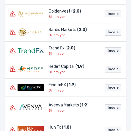
Goldenvest (
2.0
)
İncele
Bilinmiyor
Sardis Markets (
2.0
)
İncele
Bilinmiyor
Trend Fx (
2.0
)
İncele
Bilinmiyor
Hedef Capital (
1.9
)
İncele
Bilinmiyor
FindexFX (
1.9
)
İncele
Bilinmiyor
Avenva Markets (
1.9
)
İncele
Bilinmiyor
Hun Fx (
1.8
)
İncele