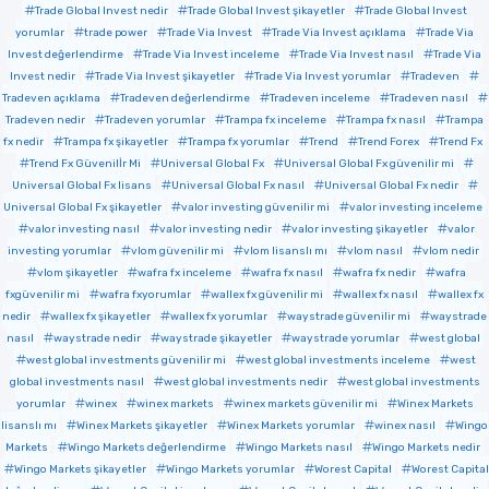
Trade Global Invest nedir
Trade Global Invest şikayetler
Trade Global Invest
yorumlar
trade power
Trade Via Invest
Trade Via Invest açıklama
Trade Via
Invest değerlendirme
Trade Via Invest inceleme
Trade Via Invest nasıl
Trade Via
Invest nedir
Trade Via Invest şikayetler
Trade Via Invest yorumlar
Tradeven
Tradeven açıklama
Tradeven değerlendirme
Tradeven inceleme
Tradeven nasıl
Tradeven nedir
Tradeven yorumlar
Trampa fx inceleme
Trampa fx nasıl
Trampa
fx nedir
Trampa fx şikayetler
Trampa fx yorumlar
Trend
Trend Forex
Trend Fx
Trend Fx Güvenilİr Mi
Universal Global Fx
Universal Global Fx güvenilir mi
Universal Global Fx lisans
Universal Global Fx nasıl
Universal Global Fx nedir
Universal Global Fx şikayetler
valor investing güvenilir mi
valor investing inceleme
valor investing nasıl
valor investing nedir
valor investing şikayetler
valor
investing yorumlar
vlom güvenilir mi
vlom lisanslı mı
vlom nasıl
vlom nedir
vlom şikayetler
wafra fx inceleme
wafra fx nasıl
wafra fx nedir
wafra
fxgüvenilir mi
wafra fxyorumlar
wallex fx güvenilir mi
wallex fx nasıl
wallex fx
nedir
wallex fx şikayetler
wallex fx yorumlar
waystrade güvenilir mi
waystrade
nasıl
waystrade nedir
waystrade şikayetler
waystrade yorumlar
west global
west global investments güvenilir mi
west global investments inceleme
west
global investments nasıl
west global investments nedir
west global investments
yorumlar
winex
winex markets
winex markets güvenilir mi
Winex Markets
lisanslı mı
Winex Markets şikayetler
Winex Markets yorumlar
winex nasıl
Wingo
Markets
Wingo Markets değerlendirme
Wingo Markets nasıl
Wingo Markets nedir
Wingo Markets şikayetler
Wingo Markets yorumlar
Worest Capital
Worest Capital