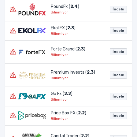
PoundFx (
2.4
)
İncele
Bilinmiyor
Ekol FX (
2.3
)
İncele
Bilinmiyor
Forte Grand (
2.3
)
İncele
Bilinmiyor
Premium Invests (
2.3
)
İncele
Bilinmiyor
Ga Fx (
2.2
)
İncele
Bilinmiyor
Price Box FX (
2.2
)
İncele
Bilinmiyor
Capital Trader (
2.2
)