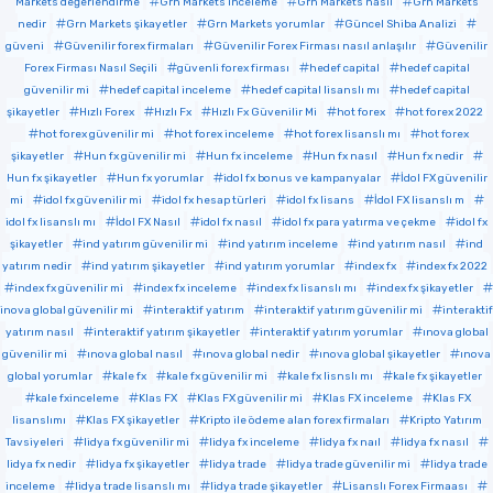
Markets değerlendirme
Grn Markets inceleme
Grn Markets nasıl
Grn Markets
nedir
Grn Markets şikayetler
Grn Markets yorumlar
Güncel Shiba Analizi
güveni
Güvenilir forex firmaları
Güvenilir Forex Firması nasıl anlaşılır
Güvenilir
Forex Firması Nasıl Seçili
güvenli forex firması
hedef capital
hedef capital
güvenilir mi
hedef capital inceleme
hedef capital lisanslı mı
hedef capital
şikayetler
Hızlı Forex
Hızlı Fx
Hızlı Fx Güvenilir Mi
hot forex
hot forex 2022
hot forex güvenilir mi
hot forex inceleme
hot forex lisanslı mı
hot forex
şikayetler
Hun fx güvenilir mi
Hun fx inceleme
Hun fx nasıl
Hun fx nedir
Hun fx şikayetler
Hun fx yorumlar
idol fx bonus ve kampanyalar
İdol FX güvenilir
mi
idol fx güvenilir mi
idol fx hesap türleri
idol fx lisans
İdol FX lisanslı m
idol fx lisanslı mı
İdol FX Nasıl
idol fx nasıl
idol fx para yatırma ve çekme
idol fx
şikayetler
ind yatırım güvenilir mi
ind yatırım inceleme
ind yatırım nasıl
ind
yatırım nedir
ind yatırım şikayetler
ind yatırım yorumlar
index fx
index fx 2022
index fx güvenilir mi
index fx inceleme
index fx lisanslı mı
index fx şikayetler
inova global güvenilir mi
interaktif yatırım
interaktif yatırım güvenilir mi
interaktif
yatırım nasıl
interaktif yatırım şikayetler
interaktif yatırım yorumlar
ınova global
güvenilir mi
ınova global nasıl
ınova global nedir
ınova global şikayetler
ınova
global yorumlar
kale fx
kale fx güvenilir mi
kale fx lisnslı mı
kale fx şikayetler
kale fxinceleme
Klas FX
Klas FX güvenilir mi
Klas FX inceleme
Klas FX
lisanslımı
Klas FX şikayetler
Kripto ile ödeme alan forex firmaları
Kripto Yatırım
Tavsiyeleri
lidya fx güvenilir mi
lidya fx inceleme
lidya fx naıl
lidya fx nasıl
lidya fx nedir
lidya fx şikayetler
lidya trade
lidya trade güvenilir mi
lidya trade
inceleme
lidya trade lisanslı mı
lidya trade şikayetler
Lisanslı Forex Firmaası