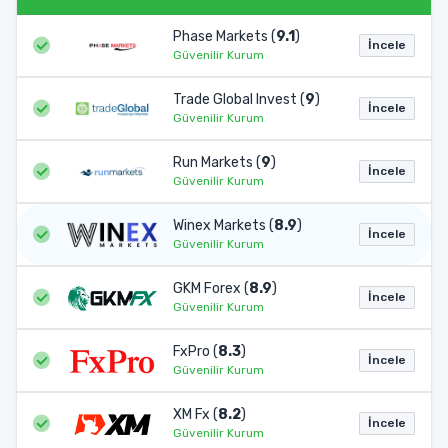
Phase Markets (
9.1
)
İncele
Güvenilir Kurum
Trade Global Invest (
9
)
İncele
Güvenilir Kurum
Run Markets (
9
)
İncele
Güvenilir Kurum
Winex Markets (
8.9
)
İncele
Güvenilir Kurum
GKM Forex (
8.9
)
İncele
Güvenilir Kurum
FxPro (
8.3
)
İncele
Güvenilir Kurum
XM Fx (
8.2
)
İncele
Güvenilir Kurum