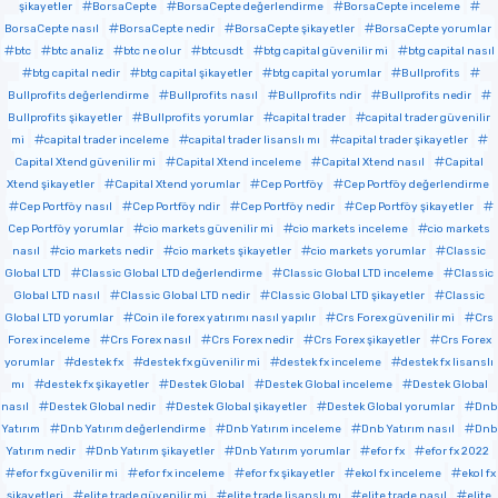
şikayetler
BorsaCepte
BorsaCepte değerlendirme
BorsaCepte inceleme
BorsaCepte nasıl
BorsaCepte nedir
BorsaCepte şikayetler
BorsaCepte yorumlar
btc
btc analiz
btc ne olur
btcusdt
btg capital güvenilir mi
btg capital nasıl
btg capital nedir
btg capital şikayetler
btg capital yorumlar
Bullprofits
Bullprofits değerlendirme
Bullprofits nasıl
Bullprofits ndir
Bullprofits nedir
Bullprofits şikayetler
Bullprofits yorumlar
capital trader
capital trader güvenilir
mi
capital trader inceleme
capital trader lisanslı mı
capital trader şikayetler
Capital Xtend güvenilir mi
Capital Xtend inceleme
Capital Xtend nasıl
Capital
Xtend şikayetler
Capital Xtend yorumlar
Cep Portföy
Cep Portföy değerlendirme
Cep Portföy nasıl
Cep Portföy ndir
Cep Portföy nedir
Cep Portföy şikayetler
Cep Portföy yorumlar
cio markets güvenilir mi
cio markets inceleme
cio markets
nasıl
cio markets nedir
cio markets şikayetler
cio markets yorumlar
Classic
Global LTD
Classic Global LTD değerlendirme
Classic Global LTD inceleme
Classic
Global LTD nasıl
Classic Global LTD nedir
Classic Global LTD şikayetler
Classic
Global LTD yorumlar
Coin ile forex yatırımı nasıl yapılır
Crs Forex güvenilir mi
Crs
Forex inceleme
Crs Forex nasıl
Crs Forex nedir
Crs Forex şikayetler
Crs Forex
yorumlar
destek fx
destek fx güvenilir mi
destek fx inceleme
destek fx lisanslı
mı
destek fx şikayetler
Destek Global
Destek Global inceleme
Destek Global
nasıl
Destek Global nedir
Destek Global şikayetler
Destek Global yorumlar
Dnb
Yatırım
Dnb Yatırım değerlendirme
Dnb Yatırım inceleme
Dnb Yatırım nasıl
Dnb
Yatırım nedir
Dnb Yatırım şikayetler
Dnb Yatırım yorumlar
efor fx
efor fx 2022
efor fx güvenilir mi
efor fx inceleme
efor fx şikayetler
ekol fx inceleme
ekol fx
şikayetleri
elite trade güvenilir mi
elite trade lisanslı mı
elite trade nasıl
elite