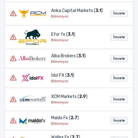
Anka Capital Markets (
3.1
)
İncele
Bilinmiyor
Efor fx (
3.1
)
İncele
Bilinmiyor
Alba Brokers (
3.1
)
İncele
Bilinmiyor
İdol FX (
3.1
)
İncele
Bilinmiyor
XCM Markets (
2.9
)
İncele
Bilinmiyor
Maldo Fx (
2.7
)
İncele
Bilinmiyor
Wallex Fx (
2.7
)