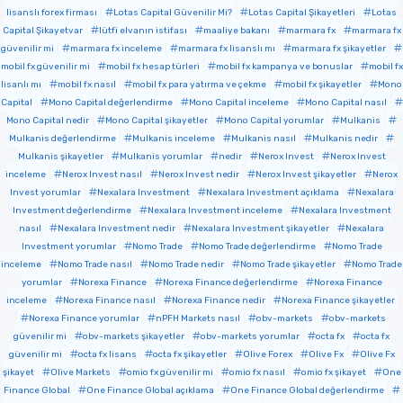
lisanslı forex firması
Lotas Capital Güvenilir Mi?
Lotas Capital Şikayetleri
Lotas
Capital Şikayetvar
lütfi elvanın istifası
maaliye bakanı
marmara fx
marmara fx
güvenilir mi
marmara fx inceleme
marmara fx lisanslı mı
marmara fx şikayetler
mobil fx güvenilir mi
mobil fx hesap türleri
mobil fx kampanya ve bonuslar
mobil fx
lisanlı mı
mobil fx nasıl
mobil fx para yatırma ve çekme
mobil fx şikayetler
Mono
Capital
Mono Capital değerlendirme
Mono Capital inceleme
Mono Capital nasıl
Mono Capital nedir
Mono Capital şikayetler
Mono Capital yorumlar
Mulkanis
Mulkanis değerlendirme
Mulkanis inceleme
Mulkanis nasıl
Mulkanis nedir
Mulkanis şikayetler
Mulkanis yorumlar
nedir
Nerox Invest
Nerox Invest
inceleme
Nerox Invest nasıl
Nerox Invest nedir
Nerox Invest şikayetler
Nerox
Invest yorumlar
Nexalara Investment
Nexalara Investment açıklama
Nexalara
Investment değerlendirme
Nexalara Investment inceleme
Nexalara Investment
nasıl
Nexalara Investment nedir
Nexalara Investment şikayetler
Nexalara
Investment yorumlar
Nomo Trade
Nomo Trade değerlendirme
Nomo Trade
inceleme
Nomo Trade nasıl
Nomo Trade nedir
Nomo Trade şikayetler
Nomo Trade
yorumlar
Norexa Finance
Norexa Finance değerlendirme
Norexa Finance
inceleme
Norexa Finance nasıl
Norexa Finance nedir
Norexa Finance şikayetler
Norexa Finance yorumlar
nPFH Markets nasıl
obv-markets
obv-markets
güvenilir mi
obv-markets şikayetler
obv-markets yorumlar
octa fx
octa fx
güvenilir mi
octa fx lisans
octa fx şikayetler
Olive Forex
Olive Fx
Olive Fx
şikayet
Olive Markets
omio fx güvenilir mi
omio fx nasıl
omio fx şikayet
One
Finance Global
One Finance Global açıklama
One Finance Global değerlendirme