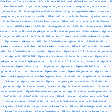
One Finance Global inceleme
One Finance Global nasıl
One Finance Global nedir
One Finance Global yorumlar
optimum global markets
optimum global markets
güvenilir mi
optimum global markets inceleme
optimum global markets lisanslı mı
optimum global markets şikayetler
Pasha Finans
Pasha Finans değerlendirme
Pasha Finans inceleme
Pasha Finans nasıl
Pasha Finans nedir
Pasha Finans
yorumlar
PFH Markets
PFH Markets değerlendirme
PFH Markets inceleme
PFH
Markets nedir
PFH Markets şikayetler
PFH Markets yorumlar
Phase Forex
phase
forex çekim
Phase Forex Güvenilir Mi?
phase forex şikayet
Phase Forex Şikayetleri
phase forex şikayetvar
Pin Point Global Markets güvenilir mi
Pin Point Global
Markets inceleme
Pin Point Global Markets lisanslı mı
Pin Point Global Markets nedir
Pin Point Global Markets şikayetler
piramit fx
piramit fx 2022
piramit fx güvenilir
mi
piramit fx İNCELEME
piramit fx inceleme
piramit fx lisanslı mı
piramit fx
şikayetler
piramit fxşikayeler
port fx
port fx 2022
port fx güvenilir mi
port fx
inceleme
port fx lisans
port fx şikayetler
poundfx
poundfx 2022
poundfx
güvenilir mi
poundfx inceleme
poundfx lisans
poundfx şikayetler
price box fx
bonus ve kampanyalar
price box fx güvenilir mi
price box fx hesap türeri
price box
fx lisanlı mı
price box fx nasıl
price box fx para yatırma ve çekme
price box fx
şikayetler
probull ınvestments güvenilir mi
probull ınvestments nasıl
probull
ınvestments nedir
probull ınvestments şikayetler
probull ınvestments yorumlar
ProTurk Market
ProTurk Market açıklama
ProTurk Market değerlendirme
ProTurk
Market inceleme
ProTurk Market nasıl
ProTurk Market nedir
ProTurk Market
şikayetler
ProTurk Market yorumlar
Ravex Global
Ravex Global değerlendirme
Ravex Global inceleme
Ravex Global nasıl
Ravex Global nedir
Ravex Global