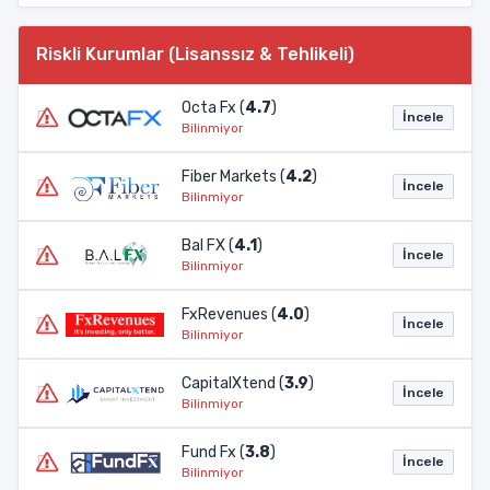
Riskli Kurumlar (Lisanssız & Tehlikeli)
Octa Fx (
4.7
)
İncele
Bilinmiyor
Fiber Markets (
4.2
)
İncele
Bilinmiyor
Bal FX (
4.1
)
İncele
Bilinmiyor
FxRevenues (
4.0
)
İncele
Bilinmiyor
CapitalXtend (
3.9
)
İncele
Bilinmiyor
Fund Fx (
3.8
)
İncele
Bilinmiyor