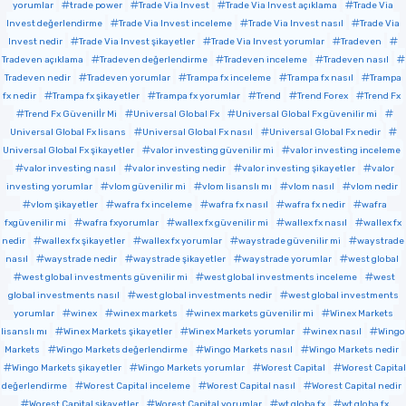
yorumlar
trade power
Trade Via Invest
Trade Via Invest açıklama
Trade Via
Invest değerlendirme
Trade Via Invest inceleme
Trade Via Invest nasıl
Trade Via
Invest nedir
Trade Via Invest şikayetler
Trade Via Invest yorumlar
Tradeven
Tradeven açıklama
Tradeven değerlendirme
Tradeven inceleme
Tradeven nasıl
Tradeven nedir
Tradeven yorumlar
Trampa fx inceleme
Trampa fx nasıl
Trampa
fx nedir
Trampa fx şikayetler
Trampa fx yorumlar
Trend
Trend Forex
Trend Fx
Trend Fx Güvenilİr Mi
Universal Global Fx
Universal Global Fx güvenilir mi
Universal Global Fx lisans
Universal Global Fx nasıl
Universal Global Fx nedir
Universal Global Fx şikayetler
valor investing güvenilir mi
valor investing inceleme
valor investing nasıl
valor investing nedir
valor investing şikayetler
valor
investing yorumlar
vlom güvenilir mi
vlom lisanslı mı
vlom nasıl
vlom nedir
vlom şikayetler
wafra fx inceleme
wafra fx nasıl
wafra fx nedir
wafra
fxgüvenilir mi
wafra fxyorumlar
wallex fx güvenilir mi
wallex fx nasıl
wallex fx
nedir
wallex fx şikayetler
wallex fx yorumlar
waystrade güvenilir mi
waystrade
nasıl
waystrade nedir
waystrade şikayetler
waystrade yorumlar
west global
west global investments güvenilir mi
west global investments inceleme
west
global investments nasıl
west global investments nedir
west global investments
yorumlar
winex
winex markets
winex markets güvenilir mi
Winex Markets
lisanslı mı
Winex Markets şikayetler
Winex Markets yorumlar
winex nasıl
Wingo
Markets
Wingo Markets değerlendirme
Wingo Markets nasıl
Wingo Markets nedir
Wingo Markets şikayetler
Wingo Markets yorumlar
Worest Capital
Worest Capital
değerlendirme
Worest Capital inceleme
Worest Capital nasıl
Worest Capital nedir
Worest Capital şikayetler
Worest Capital yorumlar
wt globa fx
wt globa fx