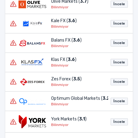
Olive Markets (
3.7
)
İncele
Bilinmiyor
Kale FX (
3.6
)
İncele
Bilinmiyor
Balans FX (
3.6
)
İncele
Bilinmiyor
Klas FX (
3.6
)
İncele
Bilinmiyor
Zes Forex (
3.5
)
İncele
Bilinmiyor
Optimum Global Markets (
3.2
)
İncele
Bilinmiyor
York Markets (
3.1
)
İncele
Bilinmiyor