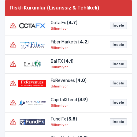
Riskli Kurumlar (Lisanssız & Tehlikeli)
Octa Fx (
4.7
)
İncele
Bilinmiyor
Fiber Markets (
4.2
)
İncele
Bilinmiyor
Bal FX (
4.1
)
İncele
Bilinmiyor
FxRevenues (
4.0
)
İncele
Bilinmiyor
CapitalXtend (
3.9
)
İncele
Bilinmiyor
Fund Fx (
3.8
)
İncele
Bilinmiyor