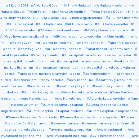
5 Kasım 2021
A Markets Güvenilir Mi?
A Markets İ
A Markets İnceleme
A
Markets Şikayet
Aktif Forex
Aktif Forex Güvenilir mi
Alba Brokers Güvenilir Mi?
Alba Brokers Lisanslı Mı?
ALG Trade
ALG Trade değerlendirme
ALG Trade inceleme
ALG Trade nasıl
ALG Trade nedir
ALG Trade nedri
ALG Trade şikayetler
ALG Trade yorumlar
AllWays İnvestments nasıl
AllWays İnvestments nedir
AllWays İnvestments şikayetler
AllWays İnvestments yorumlar
Altın Analizi
amor
fx
amor fx güvenilir mi
amor fx inceleme
amor fx lisanslı mı
amor fx şikayetler
analiz
anat fx güvenilir mi
anat fx lisanslı mı
anat fx nasıl
anat fx nedir
anat fx şikayetler
anat fx yorumlar
anka capital markets bonus ve kampanyalar
anka capital markets güvenilir mi
anka capital markets hesap türleri
anka capital
markets lisanslı mı
anka capital markets nasıl
anka capital markets para yatırma
çekme
anka capital markets şikayetler
as fx
as fx güvenilir mi
as fx hesap
türleri
as fx incelem
as fx inceleme
as fx lisanslı mı
asal forex güvenilir mi
asal forex nasıl
asal forex nedir
asal forex şikayetler
asal forex yorumlar
Auro
Markets
Auro Markets açıklama
Auro Markets değerlendirme
Auro Markets
inceleme
Auro Markets nasıl
Auro Markets nedir
Auro Markets şikayetler
Auro
Markets yorumlar
Aurora Bosphorus Capital
Aurora Bosphorus Capital
değerlendirme
Aurora Bosphorus Capital inceleme
Aurora Bosphorus Capital nasıl
Aurora Bosphorus Capital nedir
Aurora Bosphorus Capital şikayetler
Aurora
Bosphorus Capital yorumlar
avenva-markets
avenva-markets güvenilir mi
avenva-markets şikayetler
avenva-markets yorumlar
Avis Investment
Avis
Investment değerlendirme
Avis Investment inceleme
Avis Investment nasıl
Avis