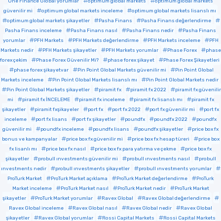
One Finance Global yorumlar
optimum global markets
optimum global markets
güvenilir mi
optimum global markets inceleme
optimum global markets lisanslı mı
optimum global markets şikayetler
Pasha Finans
Pasha Finans değerlendirme
Pasha Finans inceleme
Pasha Finans nasıl
Pasha Finans nedir
Pasha Finans
yorumlar
PFH Markets
PFH Markets değerlendirme
PFH Markets inceleme
PFH
Markets nedir
PFH Markets şikayetler
PFH Markets yorumlar
Phase Forex
phase
forex çekim
Phase Forex Güvenilir Mi?
phase forex şikayet
Phase Forex Şikayetleri
phase forex şikayetvar
Pin Point Global Markets güvenilir mi
Pin Point Global
Markets inceleme
Pin Point Global Markets lisanslı mı
Pin Point Global Markets nedir
Pin Point Global Markets şikayetler
piramit fx
piramit fx 2022
piramit fx güvenilir
mi
piramit fx İNCELEME
piramit fx inceleme
piramit fx lisanslı mı
piramit fx
şikayetler
piramit fxşikayeler
port fx
port fx 2022
port fx güvenilir mi
port fx
inceleme
port fx lisans
port fx şikayetler
poundfx
poundfx 2022
poundfx
güvenilir mi
poundfx inceleme
poundfx lisans
poundfx şikayetler
price box fx
bonus ve kampanyalar
price box fx güvenilir mi
price box fx hesap türeri
price box
fx lisanlı mı
price box fx nasıl
price box fx para yatırma ve çekme
price box fx
şikayetler
probull ınvestments güvenilir mi
probull ınvestments nasıl
probull
ınvestments nedir
probull ınvestments şikayetler
probull ınvestments yorumlar
ProTurk Market
ProTurk Market açıklama
ProTurk Market değerlendirme
ProTurk
Market inceleme
ProTurk Market nasıl
ProTurk Market nedir
ProTurk Market
şikayetler
ProTurk Market yorumlar
Ravex Global
Ravex Global değerlendirme
Ravex Global inceleme
Ravex Global nasıl
Ravex Global nedir
Ravex Global
şikayetler
Ravex Global yorumlar
Rossi Capital Markets
Rossi Capital Markets