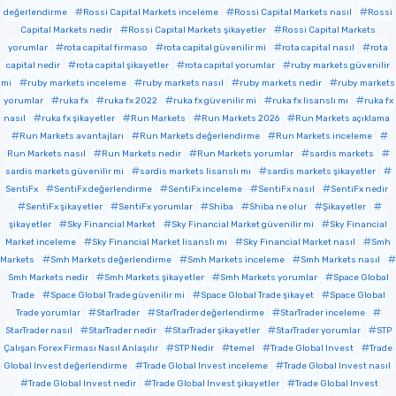
değerlendirme
Rossi Capital Markets inceleme
Rossi Capital Markets nasıl
Rossi
Capital Markets nedir
Rossi Capital Markets şikayetler
Rossi Capital Markets
yorumlar
rota capital firmaso
rota capital güvenilir mi
rota capital nasıl
rota
capital nedir
rota capital şikayetler
rota capital yorumlar
ruby markets güvenilir
mi
ruby markets inceleme
ruby markets nasıl
ruby markets nedir
ruby markets
yorumlar
ruka fx
ruka fx 2022
ruka fx güvenilir mi
ruka fx lisanslı mı
ruka fx
nasıl
ruka fx şikayetler
Run Markets
Run Markets 2026
Run Markets açıklama
Run Markets avantajları
Run Markets değerlendirme
Run Markets inceleme
Run Markets nasıl
Run Markets nedir
Run Markets yorumlar
sardis markets
sardis markets güvenilir mi
sardis markets lisanslı mı
sardis markets şikayetler
SentiFx
SentiFx değerlendirme
SentiFx inceleme
SentiFx nasıl
SentiFx nedir
SentiFx şikayetler
SentiFx yorumlar
Shiba
Shiba ne olur
Şikayetler
şikayetler
Sky Financial Market
Sky Financial Market güvenilir mi
Sky Financial
Market inceleme
Sky Financial Market lisanslı mı
Sky Financial Market nasıl
Smh
Markets
Smh Markets değerlendirme
Smh Markets inceleme
Smh Markets nasıl
Smh Markets nedir
Smh Markets şikayetler
Smh Markets yorumlar
Space Global
Trade
Space Global Trade güvenilir mi
Space Global Trade şikayet
Space Global
Trade yorumlar
StarTrader
StarTrader değerlendirme
StarTrader inceleme
StarTrader nasıl
StarTrader nedir
StarTrader şikayetler
StarTrader yorumlar
STP
Çalışan Forex Firması Nasıl Anlaşılır
STP Nedir
temel
Trade Global Invest
Trade
Global Invest değerlendirme
Trade Global Invest inceleme
Trade Global Invest nasıl
Trade Global Invest nedir
Trade Global Invest şikayetler
Trade Global Invest