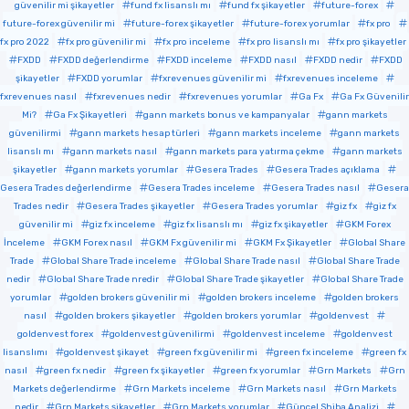
güvenilir mi şikayetler
fund fx lisanslı mı
fund fx şikayetler
future-forex
future-forex güvenilir mi
future-forex şikayetler
future-forex yorumlar
fx pro
fx pro 2022
fx pro güvenilir mi
fx pro inceleme
fx pro lisanslı mı
fx pro şikayetler
FXDD
FXDD değerlendirme
FXDD inceleme
FXDD nasıl
FXDD nedir
FXDD
şikayetler
FXDD yorumlar
fxrevenues güvenilir mi
fxrevenues inceleme
fxrevenues nasıl
fxrevenues nedir
fxrevenues yorumlar
Ga Fx
Ga Fx Güvenilir
Mi?
Ga Fx Şikayetleri
gann markets bonus ve kampanyalar
gann markets
güvenilirmi
gann markets hesap türleri
gann markets inceleme
gann markets
lisanslı mı
gann markets nasıl
gann markets para yatırma çekme
gann markets
şikayetler
gann markets yorumlar
Gesera Trades
Gesera Trades açıklama
Gesera Trades değerlendirme
Gesera Trades inceleme
Gesera Trades nasıl
Gesera
Trades nedir
Gesera Trades şikayetler
Gesera Trades yorumlar
giz fx
giz fx
güvenilir mi
giz fx inceleme
giz fx lisanslı mı
giz fx şikayetler
GKM Forex
İnceleme
GKM Forex nasıl
GKM Fx güvenilir mi
GKM Fx Şikayetler
Global Share
Trade
Global Share Trade inceleme
Global Share Trade nasıl
Global Share Trade
nedir
Global Share Trade nredir
Global Share Trade şikayetler
Global Share Trade
yorumlar
golden brokers güvenilir mi
golden brokers inceleme
golden brokers
nasıl
golden brokers şikayetler
golden brokers yorumlar
goldenvest
goldenvest forex
goldenvest güvenilirmi
goldenvest inceleme
goldenvest
lisanslımı
goldenvest şikayet
green fx güvenilir mi
green fx inceleme
green fx
nasıl
green fx nedir
green fx şikayetler
green fx yorumlar
Grn Markets
Grn
Markets değerlendirme
Grn Markets inceleme
Grn Markets nasıl
Grn Markets
nedir
Grn Markets şikayetler
Grn Markets yorumlar
Güncel Shiba Analizi