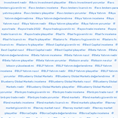
Investment nedir
Avis Investment şikayetler
Avis Investment yorumlar
avs
brokers güvenilir mi
avs brokers inceleme
avs brokers lisanslı mı
avs brokers para
yatırma çekme
avs brokers şikayetler
avs brokers yorumlar
Aya Yatırım
Aya
Yatırım değelrnedirme
Aya Yatırım değerlendirme
Aya Yatırım inceleme
Aya
Yatırım nasıl
Aya Yatırım nedir
Aya Yatırım şikayetler
Aya Yatırım yorumlar
ayox trade
ayox trade 2022
ayox trade güvenilir mi
ayox trade inceleme
ayox
trade lisanslı mı
ayox trade şikayetler
bal fx
bal fx güvenilir mi
bal fx inceleme
bal fx lisanslı mı
bal fx şikayetler
balans fx
balans fx güvenilir mi
balans fx
lisanslı mı
balans fx şikayetler
Best Capital güvenilir mi
Best Capital inceleme
Best Capital nasıl
Best Capital nedir
Best Capital şikayetler
Beta Yatırım
Beta
Yatırım değerlendirme
Beta Yatırım inceleme
Beta Yatırım nasıl
Beta Yatırım nedir
Beta Yatırım şikayetler
Beta Yatırım yorumlar
bitcoin analiz
bitcoin ne olur
bitcoin yükselecek mi
BLP Yatırım
BLP Yatırım değerlendirme
BLP Yatırım
inceleme
BLP Yatırım nasıl
BLP Yatırım nedir
BLP Yatırım şikayetler
BLP Yatırım
yorumlar
Blueberry Global Markets
Blueberry Global Markets değerlendirme
Blueberry Global Markets inceleme
Blueberry Global Markets nasıl
Blueberry Global
Markets nedir
Blueberry Global Markets şikayetler
Blueberry Global Markets
yorumlar
bnb pro trade güvenilir mi
bnb pro trade inceleme
bnb pro trade nasıl
bnb pro trade nedir
bnb pro trade yorumlar
bnd markets
bnd markets güvenilir mi
bnd markets inceleme
bnd markets lisanslı mı
bnd markets şikayetler
boney
market güvenilir mi
boney market nasıl
boney market nedir
boney market
şikayetler
BorsaCepte
BorsaCepte değerlendirme
BorsaCepte inceleme