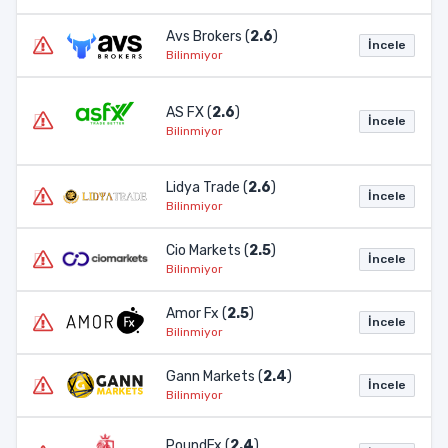
Avs Brokers (
2.6
)
İncele
Bilinmiyor
AS FX (
2.6
)
İncele
Bilinmiyor
Lidya Trade (
2.6
)
İncele
Bilinmiyor
Cio Markets (
2.5
)
İncele
Bilinmiyor
Amor Fx (
2.5
)
İncele
Bilinmiyor
Gann Markets (
2.4
)
İncele
Bilinmiyor
PoundFx (
2.4
)