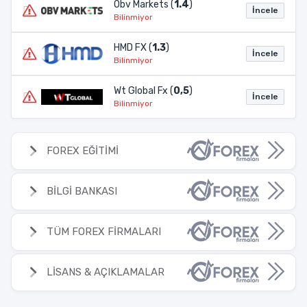
Obv Markets (
1.4
)
İncele
Bilinmiyor
HMD FX (
1.3
)
İncele
Bilinmiyor
Wt Global Fx (
0,5
)
İncele
Bilinmiyor
FOREX EĞİTİMİ
BİLGİ BANKASI
TÜM FOREX FİRMALARI
LİSANS & AÇIKLAMALAR