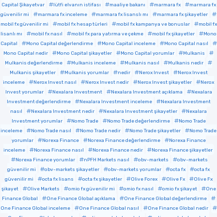
Capital Şikayetvar
lütfi elvanın istifası
maaliye bakanı
marmara fx
marmara fx
güvenilir mi
marmara fx inceleme
marmara fx lisanslı mı
marmara fx şikayetler
mobil fx güvenilir mi
mobil fx hesap türleri
mobil fx kampanya ve bonuslar
mobil fx
lisanlı mı
mobil fx nasıl
mobil fx para yatırma ve çekme
mobil fx şikayetler
Mono
Capital
Mono Capital değerlendirme
Mono Capital inceleme
Mono Capital nasıl
Mono Capital nedir
Mono Capital şikayetler
Mono Capital yorumlar
Mulkanis
Mulkanis değerlendirme
Mulkanis inceleme
Mulkanis nasıl
Mulkanis nedir
Mulkanis şikayetler
Mulkanis yorumlar
nedir
Nerox Invest
Nerox Invest
inceleme
Nerox Invest nasıl
Nerox Invest nedir
Nerox Invest şikayetler
Nerox
Invest yorumlar
Nexalara Investment
Nexalara Investment açıklama
Nexalara
Investment değerlendirme
Nexalara Investment inceleme
Nexalara Investment
nasıl
Nexalara Investment nedir
Nexalara Investment şikayetler
Nexalara
Investment yorumlar
Nomo Trade
Nomo Trade değerlendirme
Nomo Trade
inceleme
Nomo Trade nasıl
Nomo Trade nedir
Nomo Trade şikayetler
Nomo Trade
yorumlar
Norexa Finance
Norexa Finance değerlendirme
Norexa Finance
inceleme
Norexa Finance nasıl
Norexa Finance nedir
Norexa Finance şikayetler
Norexa Finance yorumlar
nPFH Markets nasıl
obv-markets
obv-markets
güvenilir mi
obv-markets şikayetler
obv-markets yorumlar
octa fx
octa fx
güvenilir mi
octa fx lisans
octa fx şikayetler
Olive Forex
Olive Fx
Olive Fx
şikayet
Olive Markets
omio fx güvenilir mi
omio fx nasıl
omio fx şikayet
One
Finance Global
One Finance Global açıklama
One Finance Global değerlendirme
One Finance Global inceleme
One Finance Global nasıl
One Finance Global nedir