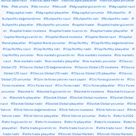
BorsaCepte nasıl
BorsaCepte nedir
BorsaCepte şikayetler
BorsaCepte yorumlar
btc
btc analiz
btc ne olur
btcusdt
btg capital güvenilir mi
btg capital nasıl
btg capital nedir
btg capital şikayetler
btg capital yorumlar
Bullprofits
Bullprofits değerlendirme
Bullprofits nasıl
Bullprofits ndir
Bullprofits nedir
Bullprofits şikayetler
Bullprofits yorumlar
capital trader
capital trader güvenilir
mi
capital trader inceleme
capital trader lisanslı mı
capital trader şikayetler
Capital Xtend güvenilir mi
Capital Xtend inceleme
Capital Xtend nasıl
Capital
Xtend şikayetler
Capital Xtend yorumlar
Cep Portföy
Cep Portföy değerlendirme
Cep Portföy nasıl
Cep Portföy ndir
Cep Portföy nedir
Cep Portföy şikayetler
Cep Portföy yorumlar
cio markets güvenilir mi
cio markets inceleme
cio markets
nasıl
cio markets nedir
cio markets şikayetler
cio markets yorumlar
Classic
Global LTD
Classic Global LTD değerlendirme
Classic Global LTD inceleme
Classic
Global LTD nasıl
Classic Global LTD nedir
Classic Global LTD şikayetler
Classic
Global LTD yorumlar
Coin ile forex yatırımı nasıl yapılır
Crs Forex güvenilir mi
Crs
Forex inceleme
Crs Forex nasıl
Crs Forex nedir
Crs Forex şikayetler
Crs Forex
yorumlar
destek fx
destek fx güvenilir mi
destek fx inceleme
destek fx lisanslı
mı
destek fx şikayetler
Destek Global
Destek Global inceleme
Destek Global
nasıl
Destek Global nedir
Destek Global şikayetler
Destek Global yorumlar
Dnb
Yatırım
Dnb Yatırım değerlendirme
Dnb Yatırım inceleme
Dnb Yatırım nasıl
Dnb
Yatırım nedir
Dnb Yatırım şikayetler
Dnb Yatırım yorumlar
efor fx
efor fx 2022
efor fx güvenilir mi
efor fx inceleme
efor fx şikayetler
ekol fx inceleme
ekol fx
şikayetleri
elite trade güvenilir mi
elite trade lisanslı mı
elite trade nasıl
elite
trade nedir
elite trade şikayetler
Emirati Global Markets
Emirati Global Markets