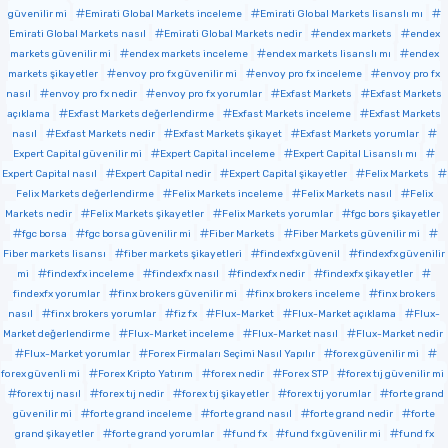
güvenilir mi
Emirati Global Markets inceleme
Emirati Global Markets lisanslı mı
Emirati Global Markets nasıl
Emirati Global Markets nedir
endex markets
endex
markets güvenilir mi
endex markets inceleme
endex markets lisanslı mı
endex
markets şikayetler
envoy pro fx güvenilir mi
envoy pro fx inceleme
envoy pro fx
nasıl
envoy pro fx nedir
envoy pro fx yorumlar
Exfast Markets
Exfast Markets
açıklama
Exfast Markets değerlendirme
Exfast Markets inceleme
Exfast Markets
nasıl
Exfast Markets nedir
Exfast Markets şikayet
Exfast Markets yorumlar
Expert Capital güvenilir mi
Expert Capital inceleme
Expert Capital Lisanslı mı
Expert Capital nasıl
Expert Capital nedir
Expert Capital şikayetler
Felix Markets
Felix Markets değerlendirme
Felix Markets inceleme
Felix Markets nasıl
Felix
Markets nedir
Felix Markets şikayetler
Felix Markets yorumlar
fgc bors şikayetler
fgc borsa
fgc borsa güvenilir mi
Fiber Markets
Fiber Markets güvenilir mi
Fiber markets lisansı
fiber markets şikayetleri
findexfx güvenil
findexfx güvenilir
mi
findexfx inceleme
findexfx nasıl
findexfx nedir
findexfx şikayetler
findexfx yorumlar
finx brokers güvenilir mi
finx brokers inceleme
finx brokers
nasıl
finx brokers yorumlar
fiz fx
Flux-Market
Flux-Market açıklama
Flux-
Market değerlendirme
Flux-Market inceleme
Flux-Market nasıl
Flux-Market nedir
Flux-Market yorumlar
Forex Firmaları Seçimi Nasıl Yapılır
forex güvenilir mi
forex güvenli mi
Forex Kripto Yatırım
forex nedir
Forex STP
forex tıj güvenilir mi
forex tıj nasıl
forex tıj nedir
forex tıj şikayetler
forex tıj yorumlar
forte grand
güvenilir mi
forte grand inceleme
forte grand nasıl
forte grand nedir
forte
grand şikayetler
forte grand yorumlar
fund fx
fund fx güvenilir mi
fund fx