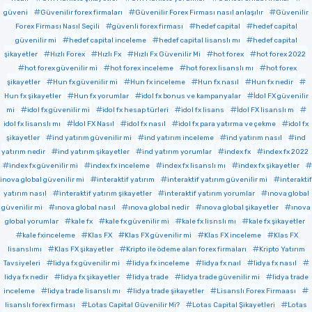
güveni
Güvenilir forex firmaları
Güvenilir Forex Firması nasıl anlaşılır
Güvenilir
Forex Firması Nasıl Seçili
güvenli forex firması
hedef capital
hedef capital
güvenilir mi
hedef capital inceleme
hedef capital lisanslı mı
hedef capital
şikayetler
Hızlı Forex
Hızlı Fx
Hızlı Fx Güvenilir Mi
hot forex
hot forex 2022
hot forex güvenilir mi
hot forex inceleme
hot forex lisanslı mı
hot forex
şikayetler
Hun fx güvenilir mi
Hun fx inceleme
Hun fx nasıl
Hun fx nedir
Hun fx şikayetler
Hun fx yorumlar
idol fx bonus ve kampanyalar
İdol FX güvenilir
mi
idol fx güvenilir mi
idol fx hesap türleri
idol fx lisans
İdol FX lisanslı m
idol fx lisanslı mı
İdol FX Nasıl
idol fx nasıl
idol fx para yatırma ve çekme
idol fx
şikayetler
ind yatırım güvenilir mi
ind yatırım inceleme
ind yatırım nasıl
ind
yatırım nedir
ind yatırım şikayetler
ind yatırım yorumlar
index fx
index fx 2022
index fx güvenilir mi
index fx inceleme
index fx lisanslı mı
index fx şikayetler
inova global güvenilir mi
interaktif yatırım
interaktif yatırım güvenilir mi
interaktif
yatırım nasıl
interaktif yatırım şikayetler
interaktif yatırım yorumlar
ınova global
güvenilir mi
ınova global nasıl
ınova global nedir
ınova global şikayetler
ınova
global yorumlar
kale fx
kale fx güvenilir mi
kale fx lisnslı mı
kale fx şikayetler
kale fxinceleme
Klas FX
Klas FX güvenilir mi
Klas FX inceleme
Klas FX
lisanslımı
Klas FX şikayetler
Kripto ile ödeme alan forex firmaları
Kripto Yatırım
Tavsiyeleri
lidya fx güvenilir mi
lidya fx inceleme
lidya fx naıl
lidya fx nasıl
lidya fx nedir
lidya fx şikayetler
lidya trade
lidya trade güvenilir mi
lidya trade
inceleme
lidya trade lisanslı mı
lidya trade şikayetler
Lisanslı Forex Firmaası
lisanslı forex firması
Lotas Capital Güvenilir Mi?
Lotas Capital Şikayetleri
Lotas