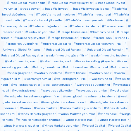
Trade Global Invest nedir
Trade Global Invest şikayetler
Trade Global Invest
yorumlar
trade power
Trade Via Invest
Trade Via Invest açıklama
Trade Via
Invest değerlendirme
Trade Via Invest inceleme
Trade Via Invest nasıl
Trade Via
Invest nedir
Trade Via Invest şikayetler
Trade Via Invest yorumlar
Tradeven
Tradeven açıklama
Tradeven değerlendirme
Tradeven inceleme
Tradeven nasıl
Tradeven nedir
Tradeven yorumlar
Trampa fx inceleme
Trampa fx nasıl
Trampa
fx nedir
Trampa fx şikayetler
Trampa fx yorumlar
Trend
Trend Forex
Trend Fx
Trend Fx Güvenilİr Mi
Universal Global Fx
Universal Global Fx güvenilir mi
Universal Global Fx lisans
Universal Global Fx nasıl
Universal Global Fx nedir
Universal Global Fx şikayetler
valor investing güvenilir mi
valor investing inceleme
valor investing nasıl
valor investing nedir
valor investing şikayetler
valor
investing yorumlar
vlom güvenilir mi
vlom lisanslı mı
vlom nasıl
vlom nedir
vlom şikayetler
wafra fx inceleme
wafra fx nasıl
wafra fx nedir
wafra
fxgüvenilir mi
wafra fxyorumlar
wallex fx güvenilir mi
wallex fx nasıl
wallex fx
nedir
wallex fx şikayetler
wallex fx yorumlar
waystrade güvenilir mi
waystrade
nasıl
waystrade nedir
waystrade şikayetler
waystrade yorumlar
west global
west global investments güvenilir mi
west global investments inceleme
west
global investments nasıl
west global investments nedir
west global investments
yorumlar
winex
winex markets
winex markets güvenilir mi
Winex Markets
lisanslı mı
Winex Markets şikayetler
Winex Markets yorumlar
winex nasıl
Wingo
Markets
Wingo Markets değerlendirme
Wingo Markets nasıl
Wingo Markets nedir
Wingo Markets şikayetler
Wingo Markets yorumlar
Worest Capital
Worest Capital