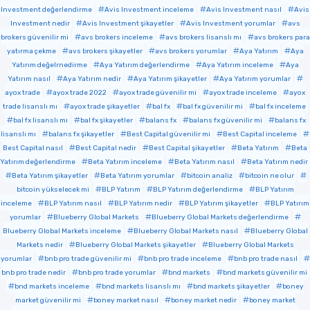
Investment değerlendirme
Avis Investment inceleme
Avis Investment nasıl
Avis
Investment nedir
Avis Investment şikayetler
Avis Investment yorumlar
avs
brokers güvenilir mi
avs brokers inceleme
avs brokers lisanslı mı
avs brokers para
yatırma çekme
avs brokers şikayetler
avs brokers yorumlar
Aya Yatırım
Aya
Yatırım değelrnedirme
Aya Yatırım değerlendirme
Aya Yatırım inceleme
Aya
Yatırım nasıl
Aya Yatırım nedir
Aya Yatırım şikayetler
Aya Yatırım yorumlar
ayox trade
ayox trade 2022
ayox trade güvenilir mi
ayox trade inceleme
ayox
trade lisanslı mı
ayox trade şikayetler
bal fx
bal fx güvenilir mi
bal fx inceleme
bal fx lisanslı mı
bal fx şikayetler
balans fx
balans fx güvenilir mi
balans fx
lisanslı mı
balans fx şikayetler
Best Capital güvenilir mi
Best Capital inceleme
Best Capital nasıl
Best Capital nedir
Best Capital şikayetler
Beta Yatırım
Beta
Yatırım değerlendirme
Beta Yatırım inceleme
Beta Yatırım nasıl
Beta Yatırım nedir
Beta Yatırım şikayetler
Beta Yatırım yorumlar
bitcoin analiz
bitcoin ne olur
bitcoin yükselecek mi
BLP Yatırım
BLP Yatırım değerlendirme
BLP Yatırım
inceleme
BLP Yatırım nasıl
BLP Yatırım nedir
BLP Yatırım şikayetler
BLP Yatırım
yorumlar
Blueberry Global Markets
Blueberry Global Markets değerlendirme
Blueberry Global Markets inceleme
Blueberry Global Markets nasıl
Blueberry Global
Markets nedir
Blueberry Global Markets şikayetler
Blueberry Global Markets
yorumlar
bnb pro trade güvenilir mi
bnb pro trade inceleme
bnb pro trade nasıl
bnb pro trade nedir
bnb pro trade yorumlar
bnd markets
bnd markets güvenilir mi
bnd markets inceleme
bnd markets lisanslı mı
bnd markets şikayetler
boney
market güvenilir mi
boney market nasıl
boney market nedir
boney market