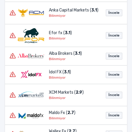
Anka Capital Markets (
3.1
)
İncele
Bilinmiyor
Efor fx (
3.1
)
İncele
Bilinmiyor
Alba Brokers (
3.1
)
İncele
Bilinmiyor
İdol FX (
3.1
)
İncele
Bilinmiyor
XCM Markets (
2.9
)
İncele
Bilinmiyor
Maldo Fx (
2.7
)
İncele
Bilinmiyor
Wallex Fx (
2.7
)