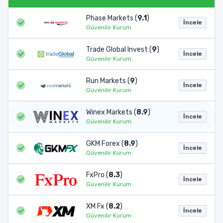
Phase Markets (
9.1
)
İncele
Güvenilir Kurum
Trade Global Invest (
9
)
İncele
Güvenilir Kurum
Run Markets (
9
)
İncele
Güvenilir Kurum
Winex Markets (
8.9
)
İncele
Güvenilir Kurum
GKM Forex (
8.9
)
İncele
Güvenilir Kurum
FxPro (
8.3
)
İncele
Güvenilir Kurum
XM Fx (
8.2
)
İncele
Güvenilir Kurum