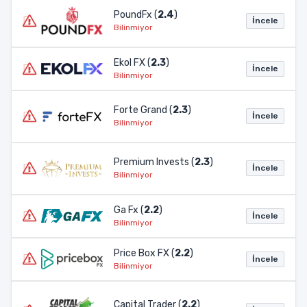
PoundFx (
2.4
)
İncele
Bilinmiyor
Ekol FX (
2.3
)
İncele
Bilinmiyor
Forte Grand (
2.3
)
İncele
Bilinmiyor
Premium Invests (
2.3
)
İncele
Bilinmiyor
Ga Fx (
2.2
)
İncele
Bilinmiyor
Price Box FX (
2.2
)
İncele
Bilinmiyor
Capital Trader (
2.2
)