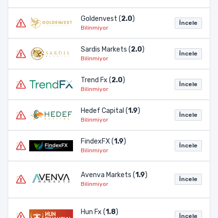
Goldenvest (
2.0
)
İncele
Bilinmiyor
Sardis Markets (
2.0
)
İncele
Bilinmiyor
Trend Fx (
2.0
)
İncele
Bilinmiyor
Hedef Capital (
1.9
)
İncele
Bilinmiyor
FindexFX (
1.9
)
İncele
Bilinmiyor
Avenva Markets (
1.9
)
İncele
Bilinmiyor
Hun Fx (
1.8
)
İncele