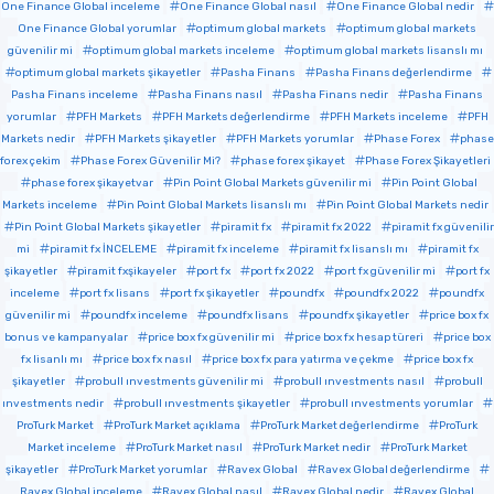
One Finance Global inceleme
One Finance Global nasıl
One Finance Global nedir
One Finance Global yorumlar
optimum global markets
optimum global markets
güvenilir mi
optimum global markets inceleme
optimum global markets lisanslı mı
optimum global markets şikayetler
Pasha Finans
Pasha Finans değerlendirme
Pasha Finans inceleme
Pasha Finans nasıl
Pasha Finans nedir
Pasha Finans
yorumlar
PFH Markets
PFH Markets değerlendirme
PFH Markets inceleme
PFH
Markets nedir
PFH Markets şikayetler
PFH Markets yorumlar
Phase Forex
phase
forex çekim
Phase Forex Güvenilir Mi?
phase forex şikayet
Phase Forex Şikayetleri
phase forex şikayetvar
Pin Point Global Markets güvenilir mi
Pin Point Global
Markets inceleme
Pin Point Global Markets lisanslı mı
Pin Point Global Markets nedir
Pin Point Global Markets şikayetler
piramit fx
piramit fx 2022
piramit fx güvenilir
mi
piramit fx İNCELEME
piramit fx inceleme
piramit fx lisanslı mı
piramit fx
şikayetler
piramit fxşikayeler
port fx
port fx 2022
port fx güvenilir mi
port fx
inceleme
port fx lisans
port fx şikayetler
poundfx
poundfx 2022
poundfx
güvenilir mi
poundfx inceleme
poundfx lisans
poundfx şikayetler
price box fx
bonus ve kampanyalar
price box fx güvenilir mi
price box fx hesap türeri
price box
fx lisanlı mı
price box fx nasıl
price box fx para yatırma ve çekme
price box fx
şikayetler
probull ınvestments güvenilir mi
probull ınvestments nasıl
probull
ınvestments nedir
probull ınvestments şikayetler
probull ınvestments yorumlar
ProTurk Market
ProTurk Market açıklama
ProTurk Market değerlendirme
ProTurk
Market inceleme
ProTurk Market nasıl
ProTurk Market nedir
ProTurk Market
şikayetler
ProTurk Market yorumlar
Ravex Global
Ravex Global değerlendirme
Ravex Global inceleme
Ravex Global nasıl
Ravex Global nedir
Ravex Global