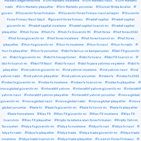
Markets değerlendirme
Grn Markets inceleme
Grn Markets nasıl
Grn Markets
nedir
Grn Markets şikayetler
Grn Markets yorumlar
Güncel Shiba Analizi
güveni
Güvenilir forex firmaları
Güvenilir Forex Firması nasıl anlaşılır
Güvenilir
Forex Firması Nasıl Seçili
güvenli forex firması
hedef capital
hedef capital
güvenilir mi
hedef capital inceleme
hedef capital lisanslı mı
hedef capital
şikayetler
Hızlı Forex
Hızlı Fx
Hızlı Fx Güvenilir Mi
hot forex
hot forex 2022
hot forex güvenilir mi
hot forex inceleme
hot forex lisanslı mı
hot forex
şikayetler
Hun fx güvenilir mi
Hun fx inceleme
Hun fx nasıl
Hun fx nedir
Hun fx şikayetler
Hun fx yorumlar
idol fx bonus ve kampanyalar
İdol FX güvenilir
mi
idol fx güvenilir mi
idol fx hesap türleri
idol fx lisans
İdol FX lisanslı m
idol fx lisanslı mı
İdol FX Nasıl
idol fx nasıl
idol fx para yatırma ve çekme
idol fx
şikayetler
ind yatırım güvenilir mi
ind yatırım inceleme
ind yatırım nasıl
ind
yatırım nedir
ind yatırım şikayetler
ind yatırım yorumlar
index fx
index fx 2022
index fx güvenilir mi
index fx inceleme
index fx lisanslı mı
index fx şikayetler
inova global güvenilir mi
interaktif yatırım
interaktif yatırım güvenilir mi
interaktif
yatırım nasıl
interaktif yatırım şikayetler
interaktif yatırım yorumlar
ınova global
güvenilir mi
ınova global nasıl
ınova global nedir
ınova global şikayetler
ınova
global yorumlar
kale fx
kale fx güvenilir mi
kale fx lisnslı mı
kale fx şikayetler
kale fxinceleme
Klas FX
Klas FX güvenilir mi
Klas FX inceleme
Klas FX
lisanslımı
Klas FX şikayetler
Kripto ile ödeme alan forex firmaları
Kripto Yatırım
Tavsiyeleri
lidya fx güvenilir mi
lidya fx inceleme
lidya fx naıl
lidya fx nasıl
lidya fx nedir
lidya fx şikayetler
lidya trade
lidya trade güvenilir mi
lidya trade
inceleme
lidya trade lisanslı mı
lidya trade şikayetler
Lisanslı Forex Firmaası