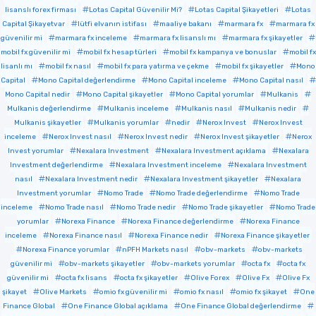
lisanslı forex firması
Lotas Capital Güvenilir Mi?
Lotas Capital Şikayetleri
Lotas
Capital Şikayetvar
lütfi elvanın istifası
maaliye bakanı
marmara fx
marmara fx
güvenilir mi
marmara fx inceleme
marmara fx lisanslı mı
marmara fx şikayetler
mobil fx güvenilir mi
mobil fx hesap türleri
mobil fx kampanya ve bonuslar
mobil fx
lisanlı mı
mobil fx nasıl
mobil fx para yatırma ve çekme
mobil fx şikayetler
Mono
Capital
Mono Capital değerlendirme
Mono Capital inceleme
Mono Capital nasıl
Mono Capital nedir
Mono Capital şikayetler
Mono Capital yorumlar
Mulkanis
Mulkanis değerlendirme
Mulkanis inceleme
Mulkanis nasıl
Mulkanis nedir
Mulkanis şikayetler
Mulkanis yorumlar
nedir
Nerox Invest
Nerox Invest
inceleme
Nerox Invest nasıl
Nerox Invest nedir
Nerox Invest şikayetler
Nerox
Invest yorumlar
Nexalara Investment
Nexalara Investment açıklama
Nexalara
Investment değerlendirme
Nexalara Investment inceleme
Nexalara Investment
nasıl
Nexalara Investment nedir
Nexalara Investment şikayetler
Nexalara
Investment yorumlar
Nomo Trade
Nomo Trade değerlendirme
Nomo Trade
inceleme
Nomo Trade nasıl
Nomo Trade nedir
Nomo Trade şikayetler
Nomo Trade
yorumlar
Norexa Finance
Norexa Finance değerlendirme
Norexa Finance
inceleme
Norexa Finance nasıl
Norexa Finance nedir
Norexa Finance şikayetler
Norexa Finance yorumlar
nPFH Markets nasıl
obv-markets
obv-markets
güvenilir mi
obv-markets şikayetler
obv-markets yorumlar
octa fx
octa fx
güvenilir mi
octa fx lisans
octa fx şikayetler
Olive Forex
Olive Fx
Olive Fx
şikayet
Olive Markets
omio fx güvenilir mi
omio fx nasıl
omio fx şikayet
One
Finance Global
One Finance Global açıklama
One Finance Global değerlendirme