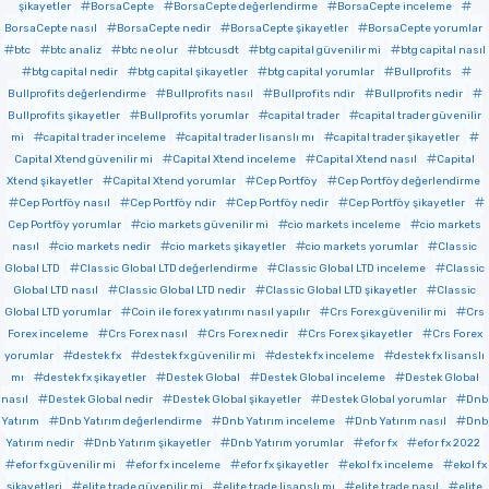
şikayetler
BorsaCepte
BorsaCepte değerlendirme
BorsaCepte inceleme
BorsaCepte nasıl
BorsaCepte nedir
BorsaCepte şikayetler
BorsaCepte yorumlar
btc
btc analiz
btc ne olur
btcusdt
btg capital güvenilir mi
btg capital nasıl
btg capital nedir
btg capital şikayetler
btg capital yorumlar
Bullprofits
Bullprofits değerlendirme
Bullprofits nasıl
Bullprofits ndir
Bullprofits nedir
Bullprofits şikayetler
Bullprofits yorumlar
capital trader
capital trader güvenilir
mi
capital trader inceleme
capital trader lisanslı mı
capital trader şikayetler
Capital Xtend güvenilir mi
Capital Xtend inceleme
Capital Xtend nasıl
Capital
Xtend şikayetler
Capital Xtend yorumlar
Cep Portföy
Cep Portföy değerlendirme
Cep Portföy nasıl
Cep Portföy ndir
Cep Portföy nedir
Cep Portföy şikayetler
Cep Portföy yorumlar
cio markets güvenilir mi
cio markets inceleme
cio markets
nasıl
cio markets nedir
cio markets şikayetler
cio markets yorumlar
Classic
Global LTD
Classic Global LTD değerlendirme
Classic Global LTD inceleme
Classic
Global LTD nasıl
Classic Global LTD nedir
Classic Global LTD şikayetler
Classic
Global LTD yorumlar
Coin ile forex yatırımı nasıl yapılır
Crs Forex güvenilir mi
Crs
Forex inceleme
Crs Forex nasıl
Crs Forex nedir
Crs Forex şikayetler
Crs Forex
yorumlar
destek fx
destek fx güvenilir mi
destek fx inceleme
destek fx lisanslı
mı
destek fx şikayetler
Destek Global
Destek Global inceleme
Destek Global
nasıl
Destek Global nedir
Destek Global şikayetler
Destek Global yorumlar
Dnb
Yatırım
Dnb Yatırım değerlendirme
Dnb Yatırım inceleme
Dnb Yatırım nasıl
Dnb
Yatırım nedir
Dnb Yatırım şikayetler
Dnb Yatırım yorumlar
efor fx
efor fx 2022
efor fx güvenilir mi
efor fx inceleme
efor fx şikayetler
ekol fx inceleme
ekol fx
şikayetleri
elite trade güvenilir mi
elite trade lisanslı mı
elite trade nasıl
elite