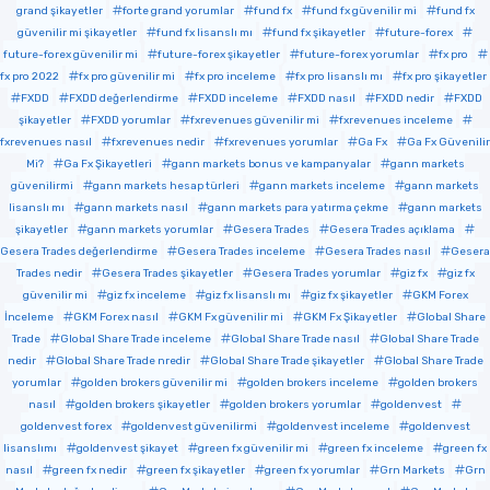
grand şikayetler
forte grand yorumlar
fund fx
fund fx güvenilir mi
fund fx
güvenilir mi şikayetler
fund fx lisanslı mı
fund fx şikayetler
future-forex
future-forex güvenilir mi
future-forex şikayetler
future-forex yorumlar
fx pro
fx pro 2022
fx pro güvenilir mi
fx pro inceleme
fx pro lisanslı mı
fx pro şikayetler
FXDD
FXDD değerlendirme
FXDD inceleme
FXDD nasıl
FXDD nedir
FXDD
şikayetler
FXDD yorumlar
fxrevenues güvenilir mi
fxrevenues inceleme
fxrevenues nasıl
fxrevenues nedir
fxrevenues yorumlar
Ga Fx
Ga Fx Güvenilir
Mi?
Ga Fx Şikayetleri
gann markets bonus ve kampanyalar
gann markets
güvenilirmi
gann markets hesap türleri
gann markets inceleme
gann markets
lisanslı mı
gann markets nasıl
gann markets para yatırma çekme
gann markets
şikayetler
gann markets yorumlar
Gesera Trades
Gesera Trades açıklama
Gesera Trades değerlendirme
Gesera Trades inceleme
Gesera Trades nasıl
Gesera
Trades nedir
Gesera Trades şikayetler
Gesera Trades yorumlar
giz fx
giz fx
güvenilir mi
giz fx inceleme
giz fx lisanslı mı
giz fx şikayetler
GKM Forex
İnceleme
GKM Forex nasıl
GKM Fx güvenilir mi
GKM Fx Şikayetler
Global Share
Trade
Global Share Trade inceleme
Global Share Trade nasıl
Global Share Trade
nedir
Global Share Trade nredir
Global Share Trade şikayetler
Global Share Trade
yorumlar
golden brokers güvenilir mi
golden brokers inceleme
golden brokers
nasıl
golden brokers şikayetler
golden brokers yorumlar
goldenvest
goldenvest forex
goldenvest güvenilirmi
goldenvest inceleme
goldenvest
lisanslımı
goldenvest şikayet
green fx güvenilir mi
green fx inceleme
green fx
nasıl
green fx nedir
green fx şikayetler
green fx yorumlar
Grn Markets
Grn