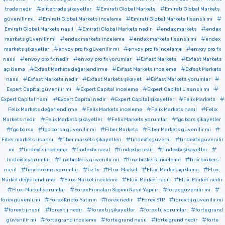
trade nedir
elite trade şikayetler
Emirati Global Markets
Emirati Global Markets
güvenilir mi
Emirati Global Markets inceleme
Emirati Global Markets lisanslı mı
Emirati Global Markets nasıl
Emirati Global Markets nedir
endex markets
endex
markets güvenilir mi
endex markets inceleme
endex markets lisanslı mı
endex
markets şikayetler
envoy pro fx güvenilir mi
envoy pro fx inceleme
envoy pro fx
nasıl
envoy pro fx nedir
envoy pro fx yorumlar
Exfast Markets
Exfast Markets
açıklama
Exfast Markets değerlendirme
Exfast Markets inceleme
Exfast Markets
nasıl
Exfast Markets nedir
Exfast Markets şikayet
Exfast Markets yorumlar
Expert Capital güvenilir mi
Expert Capital inceleme
Expert Capital Lisanslı mı
Expert Capital nasıl
Expert Capital nedir
Expert Capital şikayetler
Felix Markets
Felix Markets değerlendirme
Felix Markets inceleme
Felix Markets nasıl
Felix
Markets nedir
Felix Markets şikayetler
Felix Markets yorumlar
fgc bors şikayetler
fgc borsa
fgc borsa güvenilir mi
Fiber Markets
Fiber Markets güvenilir mi
Fiber markets lisansı
fiber markets şikayetleri
findexfx güvenil
findexfx güvenilir
mi
findexfx inceleme
findexfx nasıl
findexfx nedir
findexfx şikayetler
findexfx yorumlar
finx brokers güvenilir mi
finx brokers inceleme
finx brokers
nasıl
finx brokers yorumlar
fiz fx
Flux-Market
Flux-Market açıklama
Flux-
Market değerlendirme
Flux-Market inceleme
Flux-Market nasıl
Flux-Market nedir
Flux-Market yorumlar
Forex Firmaları Seçimi Nasıl Yapılır
forex güvenilir mi
forex güvenli mi
Forex Kripto Yatırım
forex nedir
Forex STP
forex tıj güvenilir mi
forex tıj nasıl
forex tıj nedir
forex tıj şikayetler
forex tıj yorumlar
forte grand
güvenilir mi
forte grand inceleme
forte grand nasıl
forte grand nedir
forte