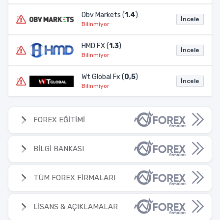
Obv Markets (
1.4
)
İncele
Bilinmiyor
HMD FX (
1.3
)
İncele
Bilinmiyor
Wt Global Fx (
0,5
)
İncele
Bilinmiyor
FOREX EĞİTİMİ
BİLGİ BANKASI
TÜM FOREX FİRMALARI
LİSANS & AÇIKLAMALAR