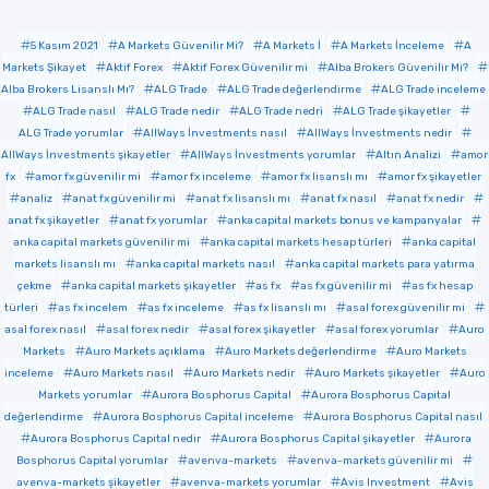
5 Kasım 2021
A Markets Güvenilir Mi?
A Markets İ
A Markets İnceleme
A
Markets Şikayet
Aktif Forex
Aktif Forex Güvenilir mi
Alba Brokers Güvenilir Mi?
Alba Brokers Lisanslı Mı?
ALG Trade
ALG Trade değerlendirme
ALG Trade inceleme
ALG Trade nasıl
ALG Trade nedir
ALG Trade nedri
ALG Trade şikayetler
ALG Trade yorumlar
AllWays İnvestments nasıl
AllWays İnvestments nedir
AllWays İnvestments şikayetler
AllWays İnvestments yorumlar
Altın Analizi
amor
fx
amor fx güvenilir mi
amor fx inceleme
amor fx lisanslı mı
amor fx şikayetler
analiz
anat fx güvenilir mi
anat fx lisanslı mı
anat fx nasıl
anat fx nedir
anat fx şikayetler
anat fx yorumlar
anka capital markets bonus ve kampanyalar
anka capital markets güvenilir mi
anka capital markets hesap türleri
anka capital
markets lisanslı mı
anka capital markets nasıl
anka capital markets para yatırma
çekme
anka capital markets şikayetler
as fx
as fx güvenilir mi
as fx hesap
türleri
as fx incelem
as fx inceleme
as fx lisanslı mı
asal forex güvenilir mi
asal forex nasıl
asal forex nedir
asal forex şikayetler
asal forex yorumlar
Auro
Markets
Auro Markets açıklama
Auro Markets değerlendirme
Auro Markets
inceleme
Auro Markets nasıl
Auro Markets nedir
Auro Markets şikayetler
Auro
Markets yorumlar
Aurora Bosphorus Capital
Aurora Bosphorus Capital
değerlendirme
Aurora Bosphorus Capital inceleme
Aurora Bosphorus Capital nasıl
Aurora Bosphorus Capital nedir
Aurora Bosphorus Capital şikayetler
Aurora
Bosphorus Capital yorumlar
avenva-markets
avenva-markets güvenilir mi
avenva-markets şikayetler
avenva-markets yorumlar
Avis Investment
Avis