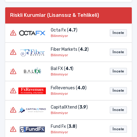
Riskli Kurumlar (Lisanssız & Tehlikeli)
Octa Fx (
4.7
)
İncele
Bilinmiyor
Fiber Markets (
4.2
)
İncele
Bilinmiyor
Bal FX (
4.1
)
İncele
Bilinmiyor
FxRevenues (
4.0
)
İncele
Bilinmiyor
CapitalXtend (
3.9
)
İncele
Bilinmiyor
Fund Fx (
3.8
)
İncele
Bilinmiyor