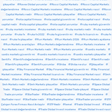
şikayetler
Ravex Global yorumlar
Rossi Capital Markets
Rossi Capital Markets
değerlendirme
Rossi Capital Markets inceleme
Rossi Capital Markets nasıl
Rossi
Capital Markets nedir
Rossi Capital Markets şikayetler
Rossi Capital Markets
yorumlar
rota capital firmaso
rota capital güvenilir mi
rota capital nasıl
rota
capital nedir
rota capital şikayetler
rota capital yorumlar
ruby markets güvenilir
mi
ruby markets inceleme
ruby markets nasıl
ruby markets nedir
ruby markets
yorumlar
ruka fx
ruka fx 2022
ruka fx güvenilir mi
ruka fx lisanslı mı
ruka fx
nasıl
ruka fx şikayetler
Run Markets
Run Markets 2026
Run Markets açıklama
Run Markets avantajları
Run Markets değerlendirme
Run Markets inceleme
Run Markets nasıl
Run Markets nedir
Run Markets yorumlar
sardis markets
sardis markets güvenilir mi
sardis markets lisanslı mı
sardis markets şikayetler
SentiFx
SentiFx değerlendirme
SentiFx inceleme
SentiFx nasıl
SentiFx nedir
SentiFx şikayetler
SentiFx yorumlar
Shiba
Shiba ne olur
Şikayetler
şikayetler
Sky Financial Market
Sky Financial Market güvenilir mi
Sky Financial
Market inceleme
Sky Financial Market lisanslı mı
Sky Financial Market nasıl
Smh
Markets
Smh Markets değerlendirme
Smh Markets inceleme
Smh Markets nasıl
Smh Markets nedir
Smh Markets şikayetler
Smh Markets yorumlar
Space Global
Trade
Space Global Trade güvenilir mi
Space Global Trade şikayet
Space Global
Trade yorumlar
StarTrader
StarTrader değerlendirme
StarTrader inceleme
StarTrader nasıl
StarTrader nedir
StarTrader şikayetler
StarTrader yorumlar
STP
Çalışan Forex Firması Nasıl Anlaşılır
STP Nedir
temel
Trade Global Invest
Trade
Global Invest değerlendirme
Trade Global Invest inceleme
Trade Global Invest nasıl