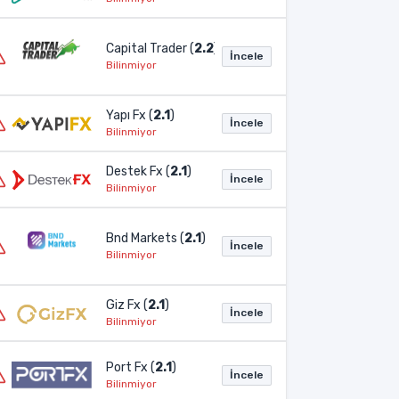
Capital Trader (
2.2
)
İncele
Bilinmiyor
Yapı Fx (
2.1
)
İncele
Bilinmiyor
Destek Fx (
2.1
)
İncele
Bilinmiyor
Bnd Markets (
2.1
)
İncele
Bilinmiyor
Giz Fx (
2.1
)
İncele
Bilinmiyor
Port Fx (
2.1
)
İncele
Bilinmiyor