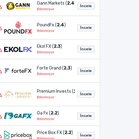
Gann Markets (
2.4
)
İncele
Bilinmiyor
PoundFx (
2.4
)
İncele
Bilinmiyor
Ekol FX (
2.3
)
İncele
Bilinmiyor
Forte Grand (
2.3
)
İncele
Bilinmiyor
Premium Invests (
2.3
)
İncele
Bilinmiyor
Ga Fx (
2.2
)
İncele
Bilinmiyor
Price Box FX (
2.2
)
İncele
Bilinmiyor