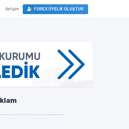
İletişim
FOREX ÜYELİK OLUŞTUR
klam