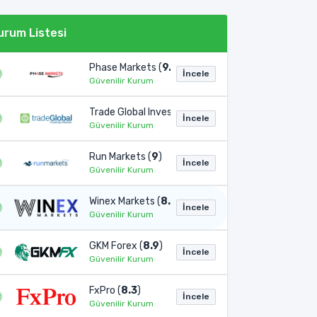
urum Listesi
Phase Markets (
9.1
)
İncele
Güvenilir Kurum
Trade Global Invest (
9
)
İncele
orex aracı kurumu Kıbrıs, İngiltere, Güney Afrika, Birleşik Arap Emirlik
Güvenilir Kurum
Run Markets (
9
)
İncele
Güvenilir Kurum
Winex Markets (
8.9
)
İncele
Güvenilir Kurum
GKM Forex (
8.9
)
İncele
Güvenilir Kurum
FxPro (
8.3
)
İncele
Güvenilir Kurum