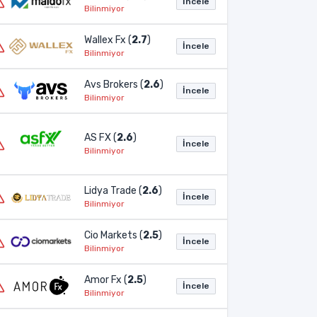
İncele
Bilinmiyor
Wallex Fx (
2.7
)
İncele
Bilinmiyor
Avs Brokers (
2.6
)
İncele
Bilinmiyor
AS FX (
2.6
)
İncele
Bilinmiyor
Lidya Trade (
2.6
)
İncele
Bilinmiyor
Cio Markets (
2.5
)
İncele
Bilinmiyor
Amor Fx (
2.5
)
İncele
Bilinmiyor