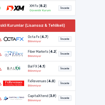
XM Fx (
8.2
)
İncele
Güvenilir Kurum
iskli Kurumlar (Lisanssız & Tehlikeli)
Octa Fx (
4.7
)
İncele
Bilinmiyor
Fiber Markets (
4.2
)
İncele
Bilinmiyor
Bal FX (
4.1
)
İncele
Bilinmiyor
FxRevenues (
4.0
)
İncele
Bilinmiyor
CapitalXtend (
3.9
)
İncele
Bilinmiyor