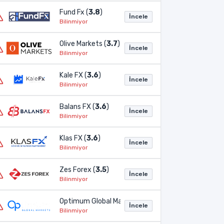
Fund Fx (
3.8
)
İncele
Bilinmiyor
Olive Markets (
3.7
)
İncele
Bilinmiyor
Kale FX (
3.6
)
İncele
Bilinmiyor
Balans FX (
3.6
)
İncele
Bilinmiyor
Klas FX (
3.6
)
İncele
Bilinmiyor
Zes Forex (
3.5
)
İncele
Bilinmiyor
Optimum Global Markets (
3.2
)
İncele
Bilinmiyor