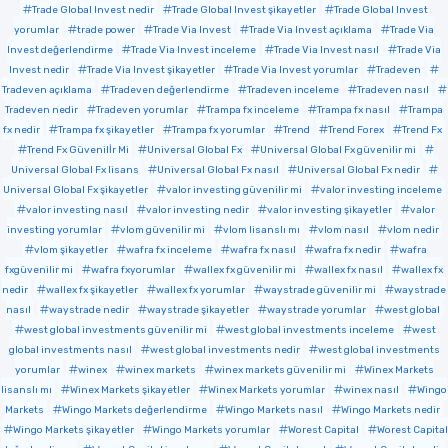
Trade Global Invest nedir
Trade Global Invest şikayetler
Trade Global Invest
yorumlar
trade power
Trade Via Invest
Trade Via Invest açıklama
Trade Via
Invest değerlendirme
Trade Via Invest inceleme
Trade Via Invest nasıl
Trade Via
Invest nedir
Trade Via Invest şikayetler
Trade Via Invest yorumlar
Tradeven
Tradeven açıklama
Tradeven değerlendirme
Tradeven inceleme
Tradeven nasıl
Tradeven nedir
Tradeven yorumlar
Trampa fx inceleme
Trampa fx nasıl
Trampa
fx nedir
Trampa fx şikayetler
Trampa fx yorumlar
Trend
Trend Forex
Trend Fx
Trend Fx Güvenilİr Mi
Universal Global Fx
Universal Global Fx güvenilir mi
Universal Global Fx lisans
Universal Global Fx nasıl
Universal Global Fx nedir
Universal Global Fx şikayetler
valor investing güvenilir mi
valor investing inceleme
valor investing nasıl
valor investing nedir
valor investing şikayetler
valor
investing yorumlar
vlom güvenilir mi
vlom lisanslı mı
vlom nasıl
vlom nedir
vlom şikayetler
wafra fx inceleme
wafra fx nasıl
wafra fx nedir
wafra
fxgüvenilir mi
wafra fxyorumlar
wallex fx güvenilir mi
wallex fx nasıl
wallex fx
nedir
wallex fx şikayetler
wallex fx yorumlar
waystrade güvenilir mi
waystrade
nasıl
waystrade nedir
waystrade şikayetler
waystrade yorumlar
west global
west global investments güvenilir mi
west global investments inceleme
west
global investments nasıl
west global investments nedir
west global investments
yorumlar
winex
winex markets
winex markets güvenilir mi
Winex Markets
lisanslı mı
Winex Markets şikayetler
Winex Markets yorumlar
winex nasıl
Wingo
Markets
Wingo Markets değerlendirme
Wingo Markets nasıl
Wingo Markets nedir
Wingo Markets şikayetler
Wingo Markets yorumlar
Worest Capital
Worest Capital