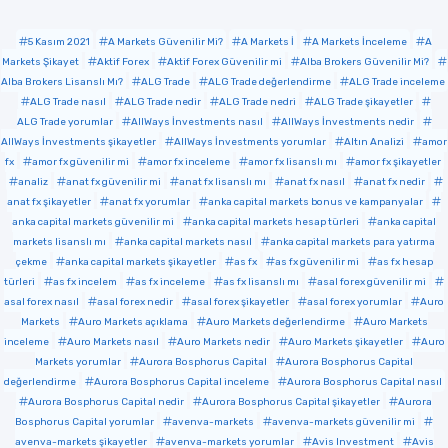
5 Kasım 2021
A Markets Güvenilir Mi?
A Markets İ
A Markets İnceleme
A
Markets Şikayet
Aktif Forex
Aktif Forex Güvenilir mi
Alba Brokers Güvenilir Mi?
Alba Brokers Lisanslı Mı?
ALG Trade
ALG Trade değerlendirme
ALG Trade inceleme
ALG Trade nasıl
ALG Trade nedir
ALG Trade nedri
ALG Trade şikayetler
ALG Trade yorumlar
AllWays İnvestments nasıl
AllWays İnvestments nedir
AllWays İnvestments şikayetler
AllWays İnvestments yorumlar
Altın Analizi
amor
fx
amor fx güvenilir mi
amor fx inceleme
amor fx lisanslı mı
amor fx şikayetler
analiz
anat fx güvenilir mi
anat fx lisanslı mı
anat fx nasıl
anat fx nedir
anat fx şikayetler
anat fx yorumlar
anka capital markets bonus ve kampanyalar
anka capital markets güvenilir mi
anka capital markets hesap türleri
anka capital
markets lisanslı mı
anka capital markets nasıl
anka capital markets para yatırma
çekme
anka capital markets şikayetler
as fx
as fx güvenilir mi
as fx hesap
türleri
as fx incelem
as fx inceleme
as fx lisanslı mı
asal forex güvenilir mi
asal forex nasıl
asal forex nedir
asal forex şikayetler
asal forex yorumlar
Auro
Markets
Auro Markets açıklama
Auro Markets değerlendirme
Auro Markets
inceleme
Auro Markets nasıl
Auro Markets nedir
Auro Markets şikayetler
Auro
Markets yorumlar
Aurora Bosphorus Capital
Aurora Bosphorus Capital
değerlendirme
Aurora Bosphorus Capital inceleme
Aurora Bosphorus Capital nasıl
Aurora Bosphorus Capital nedir
Aurora Bosphorus Capital şikayetler
Aurora
Bosphorus Capital yorumlar
avenva-markets
avenva-markets güvenilir mi
avenva-markets şikayetler
avenva-markets yorumlar
Avis Investment
Avis