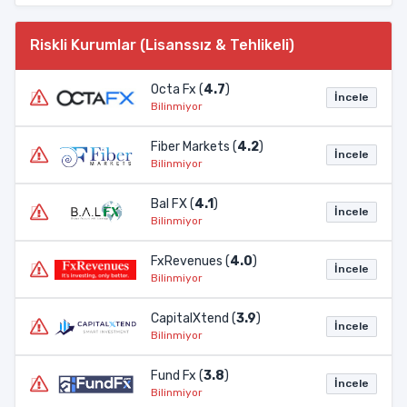
Riskli Kurumlar (Lisanssız & Tehlikeli)
Octa Fx (
4.7
)
İncele
Bilinmiyor
Fiber Markets (
4.2
)
İncele
Bilinmiyor
Bal FX (
4.1
)
İncele
Bilinmiyor
FxRevenues (
4.0
)
İncele
Bilinmiyor
CapitalXtend (
3.9
)
İncele
Bilinmiyor
Fund Fx (
3.8
)
İncele
Bilinmiyor