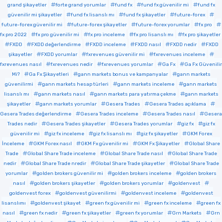
grand şikayetler
forte grand yorumlar
fund fx
fund fx güvenilir mi
fund fx
güvenilir mi şikayetler
fund fx lisanslı mı
fund fx şikayetler
future-forex
future-forex güvenilir mi
future-forex şikayetler
future-forex yorumlar
fx pro
fx pro 2022
fx pro güvenilir mi
fx pro inceleme
fx pro lisanslı mı
fx pro şikayetler
FXDD
FXDD değerlendirme
FXDD inceleme
FXDD nasıl
FXDD nedir
FXDD
şikayetler
FXDD yorumlar
fxrevenues güvenilir mi
fxrevenues inceleme
fxrevenues nasıl
fxrevenues nedir
fxrevenues yorumlar
Ga Fx
Ga Fx Güvenilir
Mi?
Ga Fx Şikayetleri
gann markets bonus ve kampanyalar
gann markets
güvenilirmi
gann markets hesap türleri
gann markets inceleme
gann markets
lisanslı mı
gann markets nasıl
gann markets para yatırma çekme
gann markets
şikayetler
gann markets yorumlar
Gesera Trades
Gesera Trades açıklama
Gesera Trades değerlendirme
Gesera Trades inceleme
Gesera Trades nasıl
Gesera
Trades nedir
Gesera Trades şikayetler
Gesera Trades yorumlar
giz fx
giz fx
güvenilir mi
giz fx inceleme
giz fx lisanslı mı
giz fx şikayetler
GKM Forex
İnceleme
GKM Forex nasıl
GKM Fx güvenilir mi
GKM Fx Şikayetler
Global Share
Trade
Global Share Trade inceleme
Global Share Trade nasıl
Global Share Trade
nedir
Global Share Trade nredir
Global Share Trade şikayetler
Global Share Trade
yorumlar
golden brokers güvenilir mi
golden brokers inceleme
golden brokers
nasıl
golden brokers şikayetler
golden brokers yorumlar
goldenvest
goldenvest forex
goldenvest güvenilirmi
goldenvest inceleme
goldenvest
lisanslımı
goldenvest şikayet
green fx güvenilir mi
green fx inceleme
green fx
nasıl
green fx nedir
green fx şikayetler
green fx yorumlar
Grn Markets
Grn