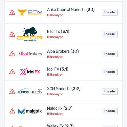
Anka Capital Markets (
3.1
)
İncele
Bilinmiyor
Efor fx (
3.1
)
İncele
Bilinmiyor
Alba Brokers (
3.1
)
İncele
Bilinmiyor
İdol FX (
3.1
)
İncele
Bilinmiyor
XCM Markets (
2.9
)
İncele
Bilinmiyor
Maldo Fx (
2.7
)
İncele
Bilinmiyor
Wallex Fx (
2.7
)