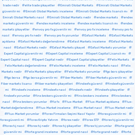
trade nedir
elite trade şikayetler
Emirati Global Markets
Emirati Global Markets
güvenilir mi
Emirati Global Markets inceleme
Emirati Global Markets lisanslı mı
Emirati Global Markets nasıl
Emirati Global Markets nedir
endex markets
endex
markets güvenilir mi
endex markets inceleme
endex markets lisanslı mı
endex
markets şikayetler
envoy pro fx güvenilir mi
envoy pro fx inceleme
envoy pro fx
nasıl
envoy pro fx nedir
envoy pro fx yorumlar
Exfast Markets
Exfast Markets
açıklama
Exfast Markets değerlendirme
Exfast Markets inceleme
Exfast Markets
nasıl
Exfast Markets nedir
Exfast Markets şikayet
Exfast Markets yorumlar
Expert Capital güvenilir mi
Expert Capital inceleme
Expert Capital Lisanslı mı
Expert Capital nasıl
Expert Capital nedir
Expert Capital şikayetler
Felix Markets
Felix Markets değerlendirme
Felix Markets inceleme
Felix Markets nasıl
Felix
Markets nedir
Felix Markets şikayetler
Felix Markets yorumlar
fgc bors şikayetler
fgc borsa
fgc borsa güvenilir mi
Fiber Markets
Fiber Markets güvenilir mi
Fiber markets lisansı
fiber markets şikayetleri
findexfx güvenil
findexfx güvenilir
mi
findexfx inceleme
findexfx nasıl
findexfx nedir
findexfx şikayetler
findexfx yorumlar
finx brokers güvenilir mi
finx brokers inceleme
finx brokers
nasıl
finx brokers yorumlar
fiz fx
Flux-Market
Flux-Market açıklama
Flux-
Market değerlendirme
Flux-Market inceleme
Flux-Market nasıl
Flux-Market nedir
Flux-Market yorumlar
Forex Firmaları Seçimi Nasıl Yapılır
forex güvenilir mi
forex güvenli mi
Forex Kripto Yatırım
forex nedir
Forex STP
forex tıj güvenilir mi
forex tıj nasıl
forex tıj nedir
forex tıj şikayetler
forex tıj yorumlar
forte grand
güvenilir mi
forte grand inceleme
forte grand nasıl
forte grand nedir
forte