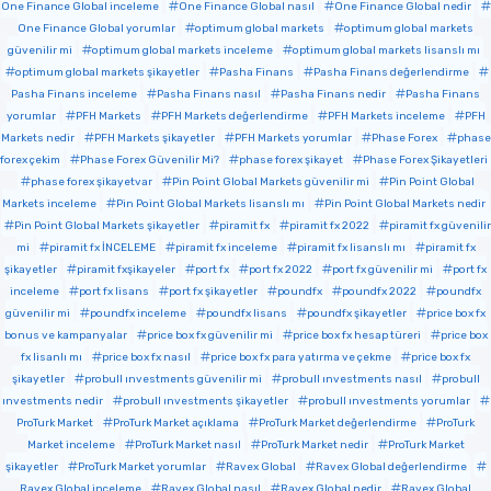
One Finance Global inceleme
One Finance Global nasıl
One Finance Global nedir
One Finance Global yorumlar
optimum global markets
optimum global markets
güvenilir mi
optimum global markets inceleme
optimum global markets lisanslı mı
optimum global markets şikayetler
Pasha Finans
Pasha Finans değerlendirme
Pasha Finans inceleme
Pasha Finans nasıl
Pasha Finans nedir
Pasha Finans
yorumlar
PFH Markets
PFH Markets değerlendirme
PFH Markets inceleme
PFH
Markets nedir
PFH Markets şikayetler
PFH Markets yorumlar
Phase Forex
phase
forex çekim
Phase Forex Güvenilir Mi?
phase forex şikayet
Phase Forex Şikayetleri
phase forex şikayetvar
Pin Point Global Markets güvenilir mi
Pin Point Global
Markets inceleme
Pin Point Global Markets lisanslı mı
Pin Point Global Markets nedir
Pin Point Global Markets şikayetler
piramit fx
piramit fx 2022
piramit fx güvenilir
mi
piramit fx İNCELEME
piramit fx inceleme
piramit fx lisanslı mı
piramit fx
şikayetler
piramit fxşikayeler
port fx
port fx 2022
port fx güvenilir mi
port fx
inceleme
port fx lisans
port fx şikayetler
poundfx
poundfx 2022
poundfx
güvenilir mi
poundfx inceleme
poundfx lisans
poundfx şikayetler
price box fx
bonus ve kampanyalar
price box fx güvenilir mi
price box fx hesap türeri
price box
fx lisanlı mı
price box fx nasıl
price box fx para yatırma ve çekme
price box fx
şikayetler
probull ınvestments güvenilir mi
probull ınvestments nasıl
probull
ınvestments nedir
probull ınvestments şikayetler
probull ınvestments yorumlar
ProTurk Market
ProTurk Market açıklama
ProTurk Market değerlendirme
ProTurk
Market inceleme
ProTurk Market nasıl
ProTurk Market nedir
ProTurk Market
şikayetler
ProTurk Market yorumlar
Ravex Global
Ravex Global değerlendirme
Ravex Global inceleme
Ravex Global nasıl
Ravex Global nedir
Ravex Global