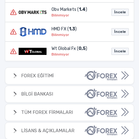
Obv Markets (
1.4
)
İncele
Bilinmiyor
HMD FX (
1.3
)
İncele
Bilinmiyor
Wt Global Fx (
0,5
)
İncele
Bilinmiyor
FOREX EĞİTİMİ
BİLGİ BANKASI
TÜM FOREX FİRMALARI
LİSANS & AÇIKLAMALAR