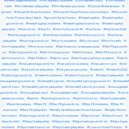
Markets değerlendirme
Grn Markets inceleme
Grn Markets nasıl
Grn Markets
nedir
Grn Markets şikayetler
Grn Markets yorumlar
Güncel Shiba Analizi
güveni
Güvenilir forex firmaları
Güvenilir Forex Firması nasıl anlaşılır
Güvenilir
Forex Firması Nasıl Seçili
güvenli forex firması
hedef capital
hedef capital
güvenilir mi
hedef capital inceleme
hedef capital lisanslı mı
hedef capital
şikayetler
Hızlı Forex
Hızlı Fx
Hızlı Fx Güvenilir Mi
hot forex
hot forex 2022
hot forex güvenilir mi
hot forex inceleme
hot forex lisanslı mı
hot forex
şikayetler
Hun fx güvenilir mi
Hun fx inceleme
Hun fx nasıl
Hun fx nedir
Hun fx şikayetler
Hun fx yorumlar
idol fx bonus ve kampanyalar
İdol FX güvenilir
mi
idol fx güvenilir mi
idol fx hesap türleri
idol fx lisans
İdol FX lisanslı m
idol fx lisanslı mı
İdol FX Nasıl
idol fx nasıl
idol fx para yatırma ve çekme
idol fx
şikayetler
ind yatırım güvenilir mi
ind yatırım inceleme
ind yatırım nasıl
ind
yatırım nedir
ind yatırım şikayetler
ind yatırım yorumlar
index fx
index fx 2022
index fx güvenilir mi
index fx inceleme
index fx lisanslı mı
index fx şikayetler
inova global güvenilir mi
interaktif yatırım
interaktif yatırım güvenilir mi
interaktif
yatırım nasıl
interaktif yatırım şikayetler
interaktif yatırım yorumlar
ınova global
güvenilir mi
ınova global nasıl
ınova global nedir
ınova global şikayetler
ınova
global yorumlar
kale fx
kale fx güvenilir mi
kale fx lisnslı mı
kale fx şikayetler
kale fxinceleme
Klas FX
Klas FX güvenilir mi
Klas FX inceleme
Klas FX
lisanslımı
Klas FX şikayetler
Kripto ile ödeme alan forex firmaları
Kripto Yatırım
Tavsiyeleri
lidya fx güvenilir mi
lidya fx inceleme
lidya fx naıl
lidya fx nasıl
lidya fx nedir
lidya fx şikayetler
lidya trade
lidya trade güvenilir mi
lidya trade
inceleme
lidya trade lisanslı mı
lidya trade şikayetler
Lisanslı Forex Firmaası