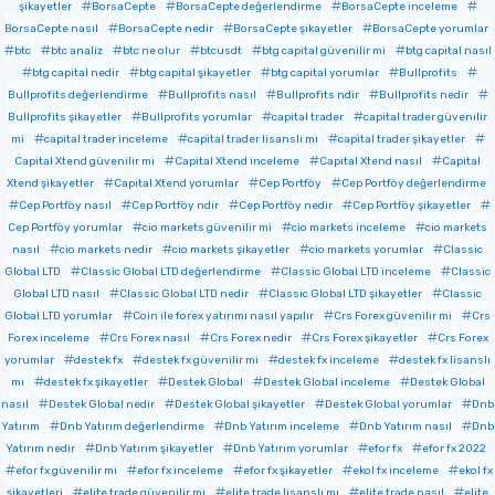
şikayetler
BorsaCepte
BorsaCepte değerlendirme
BorsaCepte inceleme
BorsaCepte nasıl
BorsaCepte nedir
BorsaCepte şikayetler
BorsaCepte yorumlar
btc
btc analiz
btc ne olur
btcusdt
btg capital güvenilir mi
btg capital nasıl
btg capital nedir
btg capital şikayetler
btg capital yorumlar
Bullprofits
Bullprofits değerlendirme
Bullprofits nasıl
Bullprofits ndir
Bullprofits nedir
Bullprofits şikayetler
Bullprofits yorumlar
capital trader
capital trader güvenilir
mi
capital trader inceleme
capital trader lisanslı mı
capital trader şikayetler
Capital Xtend güvenilir mi
Capital Xtend inceleme
Capital Xtend nasıl
Capital
Xtend şikayetler
Capital Xtend yorumlar
Cep Portföy
Cep Portföy değerlendirme
Cep Portföy nasıl
Cep Portföy ndir
Cep Portföy nedir
Cep Portföy şikayetler
Cep Portföy yorumlar
cio markets güvenilir mi
cio markets inceleme
cio markets
nasıl
cio markets nedir
cio markets şikayetler
cio markets yorumlar
Classic
Global LTD
Classic Global LTD değerlendirme
Classic Global LTD inceleme
Classic
Global LTD nasıl
Classic Global LTD nedir
Classic Global LTD şikayetler
Classic
Global LTD yorumlar
Coin ile forex yatırımı nasıl yapılır
Crs Forex güvenilir mi
Crs
Forex inceleme
Crs Forex nasıl
Crs Forex nedir
Crs Forex şikayetler
Crs Forex
yorumlar
destek fx
destek fx güvenilir mi
destek fx inceleme
destek fx lisanslı
mı
destek fx şikayetler
Destek Global
Destek Global inceleme
Destek Global
nasıl
Destek Global nedir
Destek Global şikayetler
Destek Global yorumlar
Dnb
Yatırım
Dnb Yatırım değerlendirme
Dnb Yatırım inceleme
Dnb Yatırım nasıl
Dnb
Yatırım nedir
Dnb Yatırım şikayetler
Dnb Yatırım yorumlar
efor fx
efor fx 2022
efor fx güvenilir mi
efor fx inceleme
efor fx şikayetler
ekol fx inceleme
ekol fx
şikayetleri
elite trade güvenilir mi
elite trade lisanslı mı
elite trade nasıl
elite