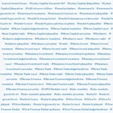
lisanslı forex firması
Lotas Capital Güvenilir Mi?
Lotas Capital Şikayetleri
Lotas
Capital Şikayetvar
lütfi elvanın istifası
maaliye bakanı
marmara fx
marmara fx
güvenilir mi
marmara fx inceleme
marmara fx lisanslı mı
marmara fx şikayetler
mobil fx güvenilir mi
mobil fx hesap türleri
mobil fx kampanya ve bonuslar
mobil fx
lisanlı mı
mobil fx nasıl
mobil fx para yatırma ve çekme
mobil fx şikayetler
Mono
Capital
Mono Capital değerlendirme
Mono Capital inceleme
Mono Capital nasıl
Mono Capital nedir
Mono Capital şikayetler
Mono Capital yorumlar
Mulkanis
Mulkanis değerlendirme
Mulkanis inceleme
Mulkanis nasıl
Mulkanis nedir
Mulkanis şikayetler
Mulkanis yorumlar
nedir
Nerox Invest
Nerox Invest
inceleme
Nerox Invest nasıl
Nerox Invest nedir
Nerox Invest şikayetler
Nerox
Invest yorumlar
Nexalara Investment
Nexalara Investment açıklama
Nexalara
Investment değerlendirme
Nexalara Investment inceleme
Nexalara Investment
nasıl
Nexalara Investment nedir
Nexalara Investment şikayetler
Nexalara
Investment yorumlar
Nomo Trade
Nomo Trade değerlendirme
Nomo Trade
inceleme
Nomo Trade nasıl
Nomo Trade nedir
Nomo Trade şikayetler
Nomo Trade
yorumlar
Norexa Finance
Norexa Finance değerlendirme
Norexa Finance
inceleme
Norexa Finance nasıl
Norexa Finance nedir
Norexa Finance şikayetler
Norexa Finance yorumlar
nPFH Markets nasıl
obv-markets
obv-markets
güvenilir mi
obv-markets şikayetler
obv-markets yorumlar
octa fx
octa fx
güvenilir mi
octa fx lisans
octa fx şikayetler
Olive Forex
Olive Fx
Olive Fx
şikayet
Olive Markets
omio fx güvenilir mi
omio fx nasıl
omio fx şikayet
One
Finance Global
One Finance Global açıklama
One Finance Global değerlendirme