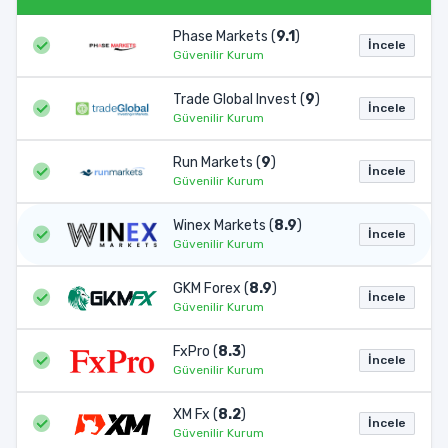
Phase Markets (
9.1
)
İncele
Güvenilir Kurum
Trade Global Invest (
9
)
İncele
Güvenilir Kurum
Run Markets (
9
)
İncele
Güvenilir Kurum
Winex Markets (
8.9
)
İncele
Güvenilir Kurum
GKM Forex (
8.9
)
İncele
Güvenilir Kurum
FxPro (
8.3
)
İncele
Güvenilir Kurum
XM Fx (
8.2
)
İncele
Güvenilir Kurum