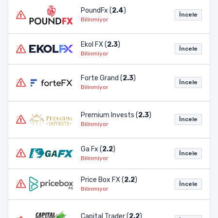
PoundFx (
2.4
)
İncele
Bilinmiyor
Ekol FX (
2.3
)
İncele
Bilinmiyor
Forte Grand (
2.3
)
İncele
Bilinmiyor
Premium Invests (
2.3
)
İncele
Bilinmiyor
Ga Fx (
2.2
)
İncele
Bilinmiyor
Price Box FX (
2.2
)
İncele
Bilinmiyor
Capital Trader (
2.2
)