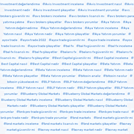
Investment değerlendirme
Avis Investment inceleme
Avis Investment nasıl
Avis
Investment nedir
Avis Investment şikayetler
Avis Investment yorumlar
avs
brokers güvenilir mi
avs brokers inceleme
avs brokers lisanslı mı
avs brokers para
yatırma çekme
avs brokers şikayetler
avs brokers yorumlar
Aya Yatırım
Aya
Yatırım değelrnedirme
Aya Yatırım değerlendirme
Aya Yatırım inceleme
Aya
Yatırım nasıl
Aya Yatırım nedir
Aya Yatırım şikayetler
Aya Yatırım yorumlar
ayox trade
ayox trade 2022
ayox trade güvenilir mi
ayox trade inceleme
ayox
trade lisanslı mı
ayox trade şikayetler
bal fx
bal fx güvenilir mi
bal fx inceleme
bal fx lisanslı mı
bal fx şikayetler
balans fx
balans fx güvenilir mi
balans fx
lisanslı mı
balans fx şikayetler
Best Capital güvenilir mi
Best Capital inceleme
Best Capital nasıl
Best Capital nedir
Best Capital şikayetler
Beta Yatırım
Beta
Yatırım değerlendirme
Beta Yatırım inceleme
Beta Yatırım nasıl
Beta Yatırım nedir
Beta Yatırım şikayetler
Beta Yatırım yorumlar
bitcoin analiz
bitcoin ne olur
bitcoin yükselecek mi
BLP Yatırım
BLP Yatırım değerlendirme
BLP Yatırım
inceleme
BLP Yatırım nasıl
BLP Yatırım nedir
BLP Yatırım şikayetler
BLP Yatırım
yorumlar
Blueberry Global Markets
Blueberry Global Markets değerlendirme
Blueberry Global Markets inceleme
Blueberry Global Markets nasıl
Blueberry Global
Markets nedir
Blueberry Global Markets şikayetler
Blueberry Global Markets
yorumlar
bnb pro trade güvenilir mi
bnb pro trade inceleme
bnb pro trade nasıl
bnb pro trade nedir
bnb pro trade yorumlar
bnd markets
bnd markets güvenilir mi
bnd markets inceleme
bnd markets lisanslı mı
bnd markets şikayetler
boney
market güvenilir mi
boney market nasıl
boney market nedir
boney market