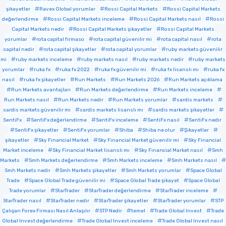
şikayetler
Ravex Global yorumlar
Rossi Capital Markets
Rossi Capital Markets
değerlendirme
Rossi Capital Markets inceleme
Rossi Capital Markets nasıl
Rossi
Capital Markets nedir
Rossi Capital Markets şikayetler
Rossi Capital Markets
yorumlar
rota capital firmaso
rota capital güvenilir mi
rota capital nasıl
rota
capital nedir
rota capital şikayetler
rota capital yorumlar
ruby markets güvenilir
mi
ruby markets inceleme
ruby markets nasıl
ruby markets nedir
ruby markets
yorumlar
ruka fx
ruka fx 2022
ruka fx güvenilir mi
ruka fx lisanslı mı
ruka fx
nasıl
ruka fx şikayetler
Run Markets
Run Markets 2026
Run Markets açıklama
Run Markets avantajları
Run Markets değerlendirme
Run Markets inceleme
Run Markets nasıl
Run Markets nedir
Run Markets yorumlar
sardis markets
sardis markets güvenilir mi
sardis markets lisanslı mı
sardis markets şikayetler
SentiFx
SentiFx değerlendirme
SentiFx inceleme
SentiFx nasıl
SentiFx nedir
SentiFx şikayetler
SentiFx yorumlar
Shiba
Shiba ne olur
Şikayetler
şikayetler
Sky Financial Market
Sky Financial Market güvenilir mi
Sky Financial
Market inceleme
Sky Financial Market lisanslı mı
Sky Financial Market nasıl
Smh
Markets
Smh Markets değerlendirme
Smh Markets inceleme
Smh Markets nasıl
Smh Markets nedir
Smh Markets şikayetler
Smh Markets yorumlar
Space Global
Trade
Space Global Trade güvenilir mi
Space Global Trade şikayet
Space Global
Trade yorumlar
StarTrader
StarTrader değerlendirme
StarTrader inceleme
StarTrader nasıl
StarTrader nedir
StarTrader şikayetler
StarTrader yorumlar
STP
Çalışan Forex Firması Nasıl Anlaşılır
STP Nedir
temel
Trade Global Invest
Trade
Global Invest değerlendirme
Trade Global Invest inceleme
Trade Global Invest nasıl