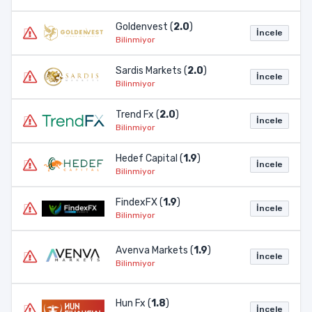
Goldenvest (
2.0
)
İncele
Bilinmiyor
Sardis Markets (
2.0
)
İncele
Bilinmiyor
Trend Fx (
2.0
)
İncele
Bilinmiyor
Hedef Capital (
1.9
)
İncele
Bilinmiyor
FindexFX (
1.9
)
İncele
Bilinmiyor
Avenva Markets (
1.9
)
İncele
Bilinmiyor
Hun Fx (
1.8
)
İncele