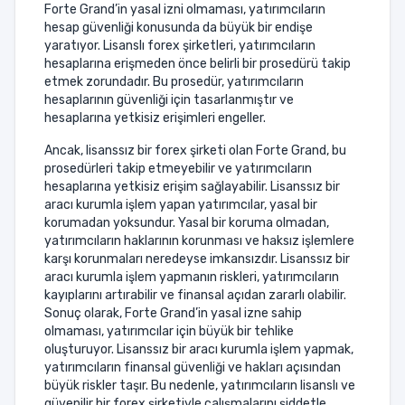
Forte Grand’in yasal izni olmaması, yatırımcıların
hesap güvenliği konusunda da büyük bir endişe
yaratıyor. Lisanslı forex şirketleri, yatırımcıların
hesaplarına erişmeden önce belirli bir prosedürü takip
etmek zorundadır. Bu prosedür, yatırımcıların
hesaplarının güvenliği için tasarlanmıştır ve
hesaplarına yetkisiz erişimleri engeller.
Ancak, lisanssız bir forex şirketi olan Forte Grand, bu
prosedürleri takip etmeyebilir ve yatırımcıların
hesaplarına yetkisiz erişim sağlayabilir. Lisanssız bir
aracı kurumla işlem yapan yatırımcılar, yasal bir
korumadan yoksundur. Yasal bir koruma olmadan,
yatırımcıların haklarının korunması ve haksız işlemlere
karşı korunmaları neredeyse imkansızdır. Lisanssız bir
aracı kurumla işlem yapmanın riskleri, yatırımcıların
kayıplarını artırabilir ve finansal açıdan zararlı olabilir.
Sonuç olarak, Forte Grand’in yasal izne sahip
olmaması, yatırımcılar için büyük bir tehlike
oluşturuyor. Lisanssız bir aracı kurumla işlem yapmak,
yatırımcıların finansal güvenliği ve hakları açısından
büyük riskler taşır. Bu nedenle, yatırımcıların lisanslı ve
güvenilir bir forex şirketiyle çalışmalarını şiddetle