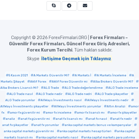
Copyright © 2026
ForexFirmalari.ORG |
Forex Firmaları –
Güvenilir Forex Firmaları, Güncel Forex Giriş Adresleri,
Forex Kurum Tercihi
. Tüm hakları saklıdır.
Skype
İletişime Geçmek için Tıklayınız
5 Kasım 2021
A Markets Güvenilir Mi?
A Markets İ
A Markets İnceleme
A
Markets Şikayet
Aktif Forex
Aktif Forex Güvenilir mi
Alba Brokers Güvenilir Mi?
Alba Brokers Lisanslı Mı?
ALG Trade
ALG Trade değerlendirme
ALG Trade inceleme
ALG Trade nasıl
ALG Trade nedir
ALG Trade nedri
ALG Trade şikayetler
ALG Trade yorumlar
AllWays İnvestments nasıl
AllWays İnvestments nedir
AllWays İnvestments şikayetler
AllWays İnvestments yorumlar
Altın Analizi
amor
fx
amor fx güvenilir mi
amor fx inceleme
amor fx lisanslı mı
amor fx şikayetler
analiz
anat fx güvenilir mi
anat fx lisanslı mı
anat fx nasıl
anat fx nedir
anat fx şikayetler
anat fx yorumlar
anka capital markets bonus ve kampanyalar
anka capital markets güvenilir mi
anka capital markets hesap türleri
anka capital
markets lisanslı mı
anka capital markets nasıl
anka capital markets para yatırma