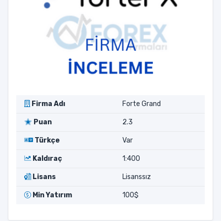
Firma Adı
Forte Grand
Puan
2.3
Türkçe
Var
Kaldıraç
1:400
Lisans
Lisanssız
Min Yatırım
100$