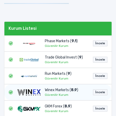
Kurum Listesi
Phase Markets (
9.1
)
İncele
Güvenilir Kurum
Trade Global Invest (
9
)
İncele
Güvenilir Kurum
Run Markets (
9
)
İncele
Güvenilir Kurum
Winex Markets (
8.9
)
İncele
Güvenilir Kurum
GKM Forex (
8.9
)
İncele
Güvenilir Kurum