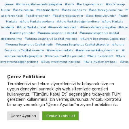
çekme
anka capital markets şikayetler
as fx
as fx güvenilir mi
as fx hesap
türleri
as fx incelem
as fx inceleme
as fx lisanslı mı
asal forex güvenilir mi
asal forex nasıl
asal forex nedir
asal forex şikayetler
asal forex yorumlar
Auro
Markets
Auro Markets açıklama
Auro Markets değerlendirme
Auro Markets
inceleme
Auro Markets nasıl
Auro Markets nedir
Auro Markets şikayetler
Auro
Markets yorumlar
Aurora Bosphorus Capital
Aurora Bosphorus Capital
değerlendirme
Aurora Bosphorus Capital inceleme
Aurora Bosphorus Capital nasıl
Aurora Bosphorus Capital nedir
Aurora Bosphorus Capital şikayetler
Aurora
Bosphorus Capital yorumlar
avenva-markets
avenva-markets güvenilir mi
avenva-markets şikayetler
avenva-markets yorumlar
Avis Investment
Avis
Investment değerlendirme
Avis Investment inceleme
Avis Investment nasıl
Avis
Investment nedir
Avis Investment şikayetler
Avis Investment yorumlar
avs
brokers güvenilir mi
avs brokers inceleme
avs brokers lisanslı mı
avs brokers para
Çerez Politikası
yatırma çekme
avs brokers şikayetler
avs brokers yorumlar
Aya Yatırım
Aya
Tercihlerinizi ve tekrar ziyaretlerinizi hatırlayarak size en
Yatırım değelrnedirme
Aya Yatırım değerlendirme
Aya Yatırım inceleme
Aya
uygun deneyimi sunmak için web sitemizde çerezleri
Yatırım nasıl
Aya Yatırım nedir
Aya Yatırım şikayetler
Aya Yatırım yorumlar
kullanıyoruz. “Tümünü Kabul Et” seçeneğine tıklayarak TÜM
ayox trade
ayox trade 2022
ayox trade güvenilir mi
ayox trade inceleme
ayox
çerezlerin kullanımına izin vermiş olursunuz. Ancak, kontrollü
trade lisanslı mı
ayox trade şikayetler
bal fx
bal fx güvenilir mi
bal fx inceleme
bir onay vermek için "Çerez Ayarları"nı ziyaret edebilirsiniz.
bal fx lisanslı mı
bal fx şikayetler
balans fx
balans fx güvenilir mi
balans fx
lisanslı mı
balans fx şikayetler
Best Capital güvenilir mi
Best Capital inceleme
Çerez Ayarları
Tümünü kabul et
Best Capital nasıl
Best Capital nedir
Best Capital şikayetler
Beta Yatırım
Beta
Yatırım değerlendirme
Beta Yatırım inceleme
Beta Yatırım nasıl
Beta Yatırım nedir