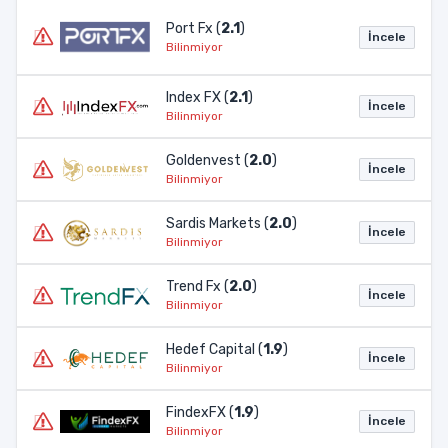
Port Fx (
2.1
)
İncele
Bilinmiyor
Index FX (
2.1
)
İncele
Bilinmiyor
Goldenvest (
2.0
)
İncele
Bilinmiyor
Sardis Markets (
2.0
)
İncele
Bilinmiyor
Trend Fx (
2.0
)
İncele
Bilinmiyor
Hedef Capital (
1.9
)
İncele
Bilinmiyor
FindexFX (
1.9
)
İncele
Bilinmiyor