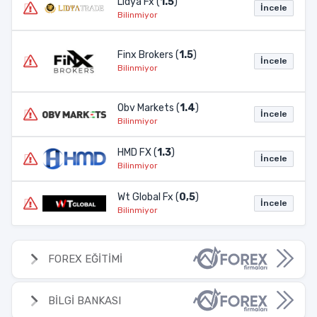
Lidya Fx (
1.5
)
İncele
Bilinmiyor
Finx Brokers (
1.5
)
İncele
Bilinmiyor
Obv Markets (
1.4
)
İncele
Bilinmiyor
HMD FX (
1.3
)
İncele
Bilinmiyor
Wt Global Fx (
0,5
)
İncele
Bilinmiyor
FOREX EĞİTİMİ
BİLGİ BANKASI