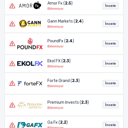
Amor Fx (
2.5
)
İncele
Bilinmiyor
Gann Markets (
2.4
)
İncele
Bilinmiyor
PoundFx (
2.4
)
İncele
Bilinmiyor
Ekol FX (
2.3
)
İncele
Bilinmiyor
Forte Grand (
2.3
)
İncele
Bilinmiyor
Premium Invests (
2.3
)
İncele
Bilinmiyor
Ga Fx (
2.2
)
İncele
Bilinmiyor