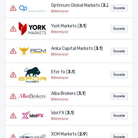
Optimum Global Markets (
3.2
)
İncele
Bilinmiyor
York Markets (
3.1
)
İncele
Bilinmiyor
Anka Capital Markets (
3.1
)
İncele
Bilinmiyor
Efor fx (
3.1
)
İncele
Bilinmiyor
Alba Brokers (
3.1
)
İncele
Bilinmiyor
İdol FX (
3.1
)
İncele
Bilinmiyor
XCM Markets (
2.9
)
İncele