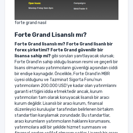
forte grand nasıl
Forte Grand
Lisanslı mı?
Forte Grand
lisanslı mı? Forte Grand lisanlı bir
forex şirketimi? Forte Grand güvenilir bir
lisansa sahip mi?
gibi soruları yanıtlayacak olursak;
Forte Grand’ın sahip olduğu lisansın resmi ve geçerli bir
lisans olmaması yatırımcıların güvenliği açısından ciddi
bir endişe kaynağıdır. Öncelikle, Forte Grand’ın MBR
üyesi olduğunu ve Tazminat Sigorta Fonu’nun
yatırımcıların 200.000 USD’ye kadar olan yatırımlarını
garanti ettiğini iddia etmektedir ancak, kurum
yatırımcıları tam olarak koruyacak lisanslı bir aracı
kurum değildir. Lisanslı bir aracı kurum, finansal
düzenleyici kuruluşlar tarafından belirlenen birtakım
standartları karşılamak zorundadır. Bu standartlar,
aracı kurumların yatırımcıların haklarını korumasını,
yatırımcılara adil bir şekilde hizmet sunmasını ve