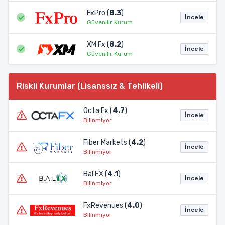
FxPro (
8.3
)
İncele
Güvenilir Kurum
XM Fx (
8.2
)
İncele
Güvenilir Kurum
Riskli Kurumlar (Lisanssız & Tehlikeli)
Octa Fx (
4.7
)
İncele
Bilinmiyor
Fiber Markets (
4.2
)
İncele
Bilinmiyor
Bal FX (
4.1
)
İncele
Bilinmiyor
FxRevenues (
4.0
)
İncele
Bilinmiyor