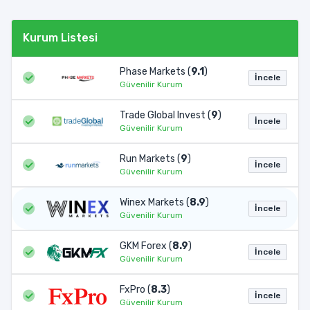
Kurum Listesi
Phase Markets (
9.1
)
İncele
Güvenilir Kurum
Trade Global Invest (
9
)
İncele
Güvenilir Kurum
Run Markets (
9
)
İncele
Güvenilir Kurum
Winex Markets (
8.9
)
İncele
Güvenilir Kurum
GKM Forex (
8.9
)
İncele
Güvenilir Kurum
FxPro (
8.3
)
İncele
Güvenilir Kurum