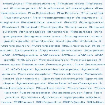
findexfx yorumlar
finx brokers güvenilir mi
finx brokers inceleme
finx brokers
nasıl
finx brokers yorumlar
fiz fx
Flux-Market
Flux-Market açıklama
Flux-
Market değerlendirme
Flux-Market inceleme
Flux-Market nasıl
Flux-Market nedir
Flux-Market yorumlar
Forex Firmaları Seçimi Nasıl Yapılır
forex güvenilir mi
forex güvenli mi
Forex Kripto Yatırım
forex nedir
Forex STP
forex tıj güvenilir mi
forex tıj nasıl
forex tıj nedir
forex tıj şikayetler
forex tıj yorumlar
forte grand
güvenilir mi
forte grand inceleme
forte grand nasıl
forte grand nedir
forte
grand şikayetler
forte grand yorumlar
fund fx
fund fx güvenilir mi
fund fx
güvenilir mi şikayetler
fund fx lisanslı mı
fund fx şikayetler
future-forex
future-forex güvenilir mi
future-forex şikayetler
future-forex yorumlar
fx pro
fx pro 2022
fx pro güvenilir mi
fx pro inceleme
fx pro lisanslı mı
fx pro şikayetler
FXDD
FXDD değerlendirme
FXDD inceleme
FXDD nasıl
FXDD nedir
FXDD
şikayetler
FXDD yorumlar
fxrevenues güvenilir mi
fxrevenues inceleme
fxrevenues nasıl
fxrevenues nedir
fxrevenues yorumlar
Ga Fx
Ga Fx Güvenilir
Mi?
Ga Fx Şikayetleri
gann markets bonus ve kampanyalar
gann markets
güvenilirmi
gann markets hesap türleri
gann markets inceleme
gann markets
lisanslı mı
gann markets nasıl
gann markets para yatırma çekme
gann markets
şikayetler
gann markets yorumlar
Gesera Trades
Gesera Trades açıklama
Gesera Trades değerlendirme
Gesera Trades inceleme
Gesera Trades nasıl
Gesera
Trades nedir
Gesera Trades şikayetler
Gesera Trades yorumlar
giz fx
giz fx
güvenilir mi
giz fx inceleme
giz fx lisanslı mı
giz fx şikayetler
GKM Forex
İnceleme
GKM Forex nasıl
GKM Fx güvenilir mi
GKM Fx Şikayetler
Global Share