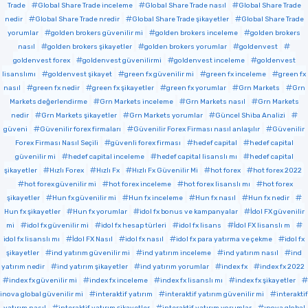
Trade
Global Share Trade inceleme
Global Share Trade nasıl
Global Share Trade
nedir
Global Share Trade nredir
Global Share Trade şikayetler
Global Share Trade
yorumlar
golden brokers güvenilir mi
golden brokers inceleme
golden brokers
nasıl
golden brokers şikayetler
golden brokers yorumlar
goldenvest
goldenvest forex
goldenvest güvenilirmi
goldenvest inceleme
goldenvest
lisanslımı
goldenvest şikayet
green fx güvenilir mi
green fx inceleme
green fx
nasıl
green fx nedir
green fx şikayetler
green fx yorumlar
Grn Markets
Grn
Markets değerlendirme
Grn Markets inceleme
Grn Markets nasıl
Grn Markets
nedir
Grn Markets şikayetler
Grn Markets yorumlar
Güncel Shiba Analizi
güveni
Güvenilir forex firmaları
Güvenilir Forex Firması nasıl anlaşılır
Güvenilir
Forex Firması Nasıl Seçili
güvenli forex firması
hedef capital
hedef capital
güvenilir mi
hedef capital inceleme
hedef capital lisanslı mı
hedef capital
şikayetler
Hızlı Forex
Hızlı Fx
Hızlı Fx Güvenilir Mi
hot forex
hot forex 2022
hot forex güvenilir mi
hot forex inceleme
hot forex lisanslı mı
hot forex
şikayetler
Hun fx güvenilir mi
Hun fx inceleme
Hun fx nasıl
Hun fx nedir
Hun fx şikayetler
Hun fx yorumlar
idol fx bonus ve kampanyalar
İdol FX güvenilir
mi
idol fx güvenilir mi
idol fx hesap türleri
idol fx lisans
İdol FX lisanslı m
idol fx lisanslı mı
İdol FX Nasıl
idol fx nasıl
idol fx para yatırma ve çekme
idol fx
şikayetler
ind yatırım güvenilir mi
ind yatırım inceleme
ind yatırım nasıl
ind
yatırım nedir
ind yatırım şikayetler
ind yatırım yorumlar
index fx
index fx 2022
index fx güvenilir mi
index fx inceleme
index fx lisanslı mı
index fx şikayetler
inova global güvenilir mi
interaktif yatırım
interaktif yatırım güvenilir mi
interaktif
yatırım nasıl
interaktif yatırım şikayetler
interaktif yatırım yorumlar
ınova global