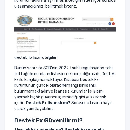
kurumun adıyla araştırmak istediğimizde hiçbir sonuca
ulaşamadığımızı belirtmek isteriz.
destek fx lisans bilgileri
Bunun yanı sıra SCB’nin 2022 tarihli regülasyona tabi
tuttuğu kurumların listesini de incelediğimizde Destek
Fx ile karşılaşmamaktayız. Kısacası Destek Fx
kurumunun güncel olarak herhangi bir lisansı
bulunmamaktadır ve lisanssız kurumlar ile işlem
yapmak hiçbir güvence içermediği gibi yüksek risk
içerir.
Destek Fx lisanslı mı?
Sorusunu kısaca hayır
olarak yanıtlayabiliriz.
Destek Fx Güvenilir mi?
Destek Fx güvenilir mi? Destek Fx güvenilir