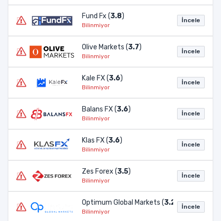
Fund Fx (
3.8
)
İncele
Bilinmiyor
Olive Markets (
3.7
)
İncele
Bilinmiyor
Kale FX (
3.6
)
İncele
Bilinmiyor
Balans FX (
3.6
)
İncele
Bilinmiyor
Klas FX (
3.6
)
İncele
Bilinmiyor
Zes Forex (
3.5
)
İncele
Bilinmiyor
Optimum Global Markets (
3.2
)
İncele
Bilinmiyor