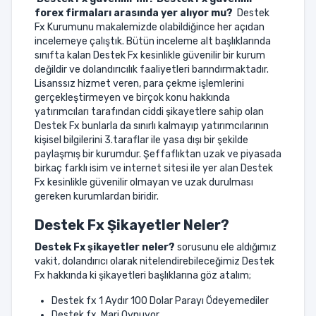
forex firmaları arasında yer alıyor mu?
Destek
Fx Kurumunu makalemizde olabildiğince her açıdan
incelemeye çalıştık. Bütün inceleme alt başlıklarında
sınıfta kalan Destek Fx kesinlikle güvenilir bir kurum
değildir ve dolandırıcılık faaliyetleri barındırmaktadır.
Lisanssız hizmet veren, para çekme işlemlerini
gerçekleştirmeyen ve birçok konu hakkında
yatırımcıları tarafından ciddi şikayetlere sahip olan
Destek Fx bunlarla da sınırlı kalmayıp yatırımcılarının
kişisel bilgilerini 3.taraflar ile yasa dışı bir şekilde
paylaşmış bir kurumdur. Şeffaflıktan uzak ve piyasada
birkaç farklı isim ve internet sitesi ile yer alan Destek
Fx kesinlikle güvenilir olmayan ve uzak durulması
gereken kurumlardan biridir.
Destek Fx Şikayetler Neler?
Destek Fx
şikayetler neler?
sorusunu ele aldığımız
vakit, dolandırıcı olarak nitelendirebileceğimiz Destek
Fx hakkında ki şikayetleri başlıklarına göz atalım;
Destek fx 1 Aydır 100 Dolar Parayı Ödeyemediler
Destek fx Marj Oynuyor