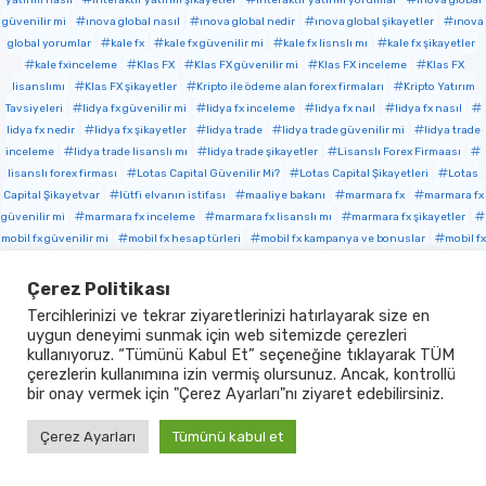
güvenilir mi
ınova global nasıl
ınova global nedir
ınova global şikayetler
ınova
global yorumlar
kale fx
kale fx güvenilir mi
kale fx lisnslı mı
kale fx şikayetler
kale fxinceleme
Klas FX
Klas FX güvenilir mi
Klas FX inceleme
Klas FX
lisanslımı
Klas FX şikayetler
Kripto ile ödeme alan forex firmaları
Kripto Yatırım
Tavsiyeleri
lidya fx güvenilir mi
lidya fx inceleme
lidya fx naıl
lidya fx nasıl
lidya fx nedir
lidya fx şikayetler
lidya trade
lidya trade güvenilir mi
lidya trade
inceleme
lidya trade lisanslı mı
lidya trade şikayetler
Lisanslı Forex Firmaası
lisanslı forex firması
Lotas Capital Güvenilir Mi?
Lotas Capital Şikayetleri
Lotas
Capital Şikayetvar
lütfi elvanın istifası
maaliye bakanı
marmara fx
marmara fx
güvenilir mi
marmara fx inceleme
marmara fx lisanslı mı
marmara fx şikayetler
mobil fx güvenilir mi
mobil fx hesap türleri
mobil fx kampanya ve bonuslar
mobil fx
lisanlı mı
mobil fx nasıl
mobil fx para yatırma ve çekme
mobil fx şikayetler
Mono
Capital
Mono Capital değerlendirme
Mono Capital inceleme
Mono Capital nasıl
Çerez Politikası
Mono Capital nedir
Mono Capital şikayetler
Mono Capital yorumlar
Mulkanis
Tercihlerinizi ve tekrar ziyaretlerinizi hatırlayarak size en
Mulkanis değerlendirme
Mulkanis inceleme
Mulkanis nasıl
Mulkanis nedir
uygun deneyimi sunmak için web sitemizde çerezleri
Mulkanis şikayetler
Mulkanis yorumlar
nedir
Nerox Invest
Nerox Invest
kullanıyoruz. “Tümünü Kabul Et” seçeneğine tıklayarak TÜM
inceleme
Nerox Invest nasıl
Nerox Invest nedir
Nerox Invest şikayetler
Nerox
çerezlerin kullanımına izin vermiş olursunuz. Ancak, kontrollü
Invest yorumlar
Nexalara Investment
Nexalara Investment açıklama
Nexalara
bir onay vermek için "Çerez Ayarları"nı ziyaret edebilirsiniz.
Investment değerlendirme
Nexalara Investment inceleme
Nexalara Investment
nasıl
Nexalara Investment nedir
Nexalara Investment şikayetler
Nexalara
Çerez Ayarları
Tümünü kabul et
Investment yorumlar
Nomo Trade
Nomo Trade değerlendirme
Nomo Trade
inceleme
Nomo Trade nasıl
Nomo Trade nedir
Nomo Trade şikayetler
Nomo Trade