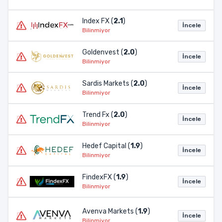
Index FX (
2.1
)
İncele
Bilinmiyor
Goldenvest (
2.0
)
İncele
Bilinmiyor
Sardis Markets (
2.0
)
İncele
Bilinmiyor
Trend Fx (
2.0
)
İncele
Bilinmiyor
Hedef Capital (
1.9
)
İncele
Bilinmiyor
FindexFX (
1.9
)
İncele
Bilinmiyor
Avenva Markets (
1.9
)
İncele
Bilinmiyor