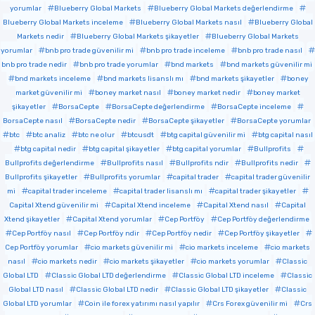
yorumlar
Blueberry Global Markets
Blueberry Global Markets değerlendirme
Blueberry Global Markets inceleme
Blueberry Global Markets nasıl
Blueberry Global
Markets nedir
Blueberry Global Markets şikayetler
Blueberry Global Markets
yorumlar
bnb pro trade güvenilir mi
bnb pro trade inceleme
bnb pro trade nasıl
bnb pro trade nedir
bnb pro trade yorumlar
bnd markets
bnd markets güvenilir mi
bnd markets inceleme
bnd markets lisanslı mı
bnd markets şikayetler
boney
market güvenilir mi
boney market nasıl
boney market nedir
boney market
şikayetler
BorsaCepte
BorsaCepte değerlendirme
BorsaCepte inceleme
BorsaCepte nasıl
BorsaCepte nedir
BorsaCepte şikayetler
BorsaCepte yorumlar
btc
btc analiz
btc ne olur
btcusdt
btg capital güvenilir mi
btg capital nasıl
btg capital nedir
btg capital şikayetler
btg capital yorumlar
Bullprofits
Bullprofits değerlendirme
Bullprofits nasıl
Bullprofits ndir
Bullprofits nedir
Bullprofits şikayetler
Bullprofits yorumlar
capital trader
capital trader güvenilir
mi
capital trader inceleme
capital trader lisanslı mı
capital trader şikayetler
Capital Xtend güvenilir mi
Capital Xtend inceleme
Capital Xtend nasıl
Capital
Xtend şikayetler
Capital Xtend yorumlar
Cep Portföy
Cep Portföy değerlendirme
Cep Portföy nasıl
Cep Portföy ndir
Cep Portföy nedir
Cep Portföy şikayetler
Cep Portföy yorumlar
cio markets güvenilir mi
cio markets inceleme
cio markets
nasıl
cio markets nedir
cio markets şikayetler
cio markets yorumlar
Classic
Global LTD
Classic Global LTD değerlendirme
Classic Global LTD inceleme
Classic
Global LTD nasıl
Classic Global LTD nedir
Classic Global LTD şikayetler
Classic
Global LTD yorumlar
Coin ile forex yatırımı nasıl yapılır
Crs Forex güvenilir mi
Crs