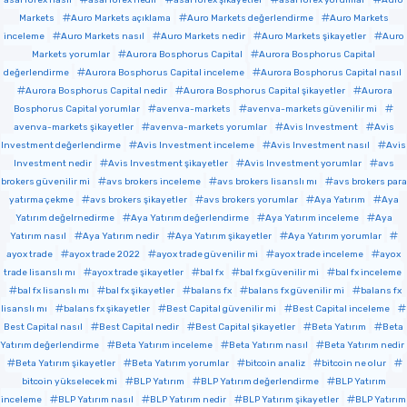
Markets
Auro Markets açıklama
Auro Markets değerlendirme
Auro Markets
inceleme
Auro Markets nasıl
Auro Markets nedir
Auro Markets şikayetler
Auro
Markets yorumlar
Aurora Bosphorus Capital
Aurora Bosphorus Capital
değerlendirme
Aurora Bosphorus Capital inceleme
Aurora Bosphorus Capital nasıl
Aurora Bosphorus Capital nedir
Aurora Bosphorus Capital şikayetler
Aurora
Bosphorus Capital yorumlar
avenva-markets
avenva-markets güvenilir mi
avenva-markets şikayetler
avenva-markets yorumlar
Avis Investment
Avis
Investment değerlendirme
Avis Investment inceleme
Avis Investment nasıl
Avis
Investment nedir
Avis Investment şikayetler
Avis Investment yorumlar
avs
brokers güvenilir mi
avs brokers inceleme
avs brokers lisanslı mı
avs brokers para
yatırma çekme
avs brokers şikayetler
avs brokers yorumlar
Aya Yatırım
Aya
Yatırım değelrnedirme
Aya Yatırım değerlendirme
Aya Yatırım inceleme
Aya
Yatırım nasıl
Aya Yatırım nedir
Aya Yatırım şikayetler
Aya Yatırım yorumlar
ayox trade
ayox trade 2022
ayox trade güvenilir mi
ayox trade inceleme
ayox
trade lisanslı mı
ayox trade şikayetler
bal fx
bal fx güvenilir mi
bal fx inceleme
bal fx lisanslı mı
bal fx şikayetler
balans fx
balans fx güvenilir mi
balans fx
lisanslı mı
balans fx şikayetler
Best Capital güvenilir mi
Best Capital inceleme
Best Capital nasıl
Best Capital nedir
Best Capital şikayetler
Beta Yatırım
Beta
Yatırım değerlendirme
Beta Yatırım inceleme
Beta Yatırım nasıl
Beta Yatırım nedir
Beta Yatırım şikayetler
Beta Yatırım yorumlar
bitcoin analiz
bitcoin ne olur
bitcoin yükselecek mi
BLP Yatırım
BLP Yatırım değerlendirme
BLP Yatırım
inceleme
BLP Yatırım nasıl
BLP Yatırım nedir
BLP Yatırım şikayetler
BLP Yatırım