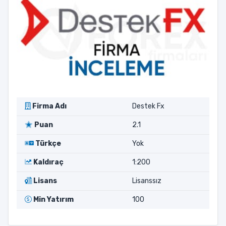
Firma Adı
Destek Fx
Puan
2.1
Türkçe
Yok
Kaldıraç
1:200
Lisans
Lisanssız
Min Yatırım
100