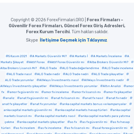
Copyright © 2026
ForexFirmalari.ORG |
Forex Firmaları –
Güvenilir Forex Firmaları, Güncel Forex Giriş Adresleri,
Forex Kurum Tercihi
. Tüm hakları saklıdır.
Skype
İletişime Geçmek için Tıklayınız
5 Kasım 2021
A Markets Güvenilir Mi?
A Markets İ
A Markets İnceleme
A
Markets Şikayet
Aktif Forex
Aktif Forex Güvenilir mi
Alba Brokers Güvenilir Mi?
Alba Brokers Lisanslı Mı?
ALG Trade
ALG Trade değerlendirme
ALG Trade inceleme
ALG Trade nasıl
ALG Trade nedir
ALG Trade nedri
ALG Trade şikayetler
ALG Trade yorumlar
AllWays İnvestments nasıl
AllWays İnvestments nedir
AllWays İnvestments şikayetler
AllWays İnvestments yorumlar
Altın Analizi
amor
fx
amor fx güvenilir mi
amor fx inceleme
amor fx lisanslı mı
amor fx şikayetler
analiz
anat fx güvenilir mi
anat fx lisanslı mı
anat fx nasıl
anat fx nedir
anat fx şikayetler
anat fx yorumlar
anka capital markets bonus ve kampanyalar
anka capital markets güvenilir mi
anka capital markets hesap türleri
anka capital
markets lisanslı mı
anka capital markets nasıl
anka capital markets para yatırma
çekme
anka capital markets şikayetler
as fx
as fx güvenilir mi
as fx hesap
türleri
as fx incelem
as fx inceleme
as fx lisanslı mı
asal forex güvenilir mi
asal forex nasıl
asal forex nedir
asal forex şikayetler
asal forex yorumlar
Auro