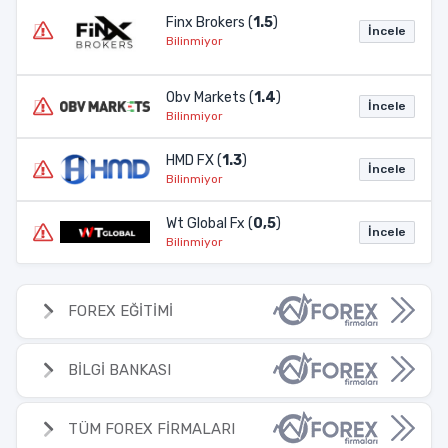
Finx Brokers (
1.5
)
İncele
Bilinmiyor
Obv Markets (
1.4
)
İncele
Bilinmiyor
HMD FX (
1.3
)
İncele
Bilinmiyor
Wt Global Fx (
0,5
)
İncele
Bilinmiyor
FOREX EĞİTİMİ
BİLGİ BANKASI
TÜM FOREX FİRMALARI