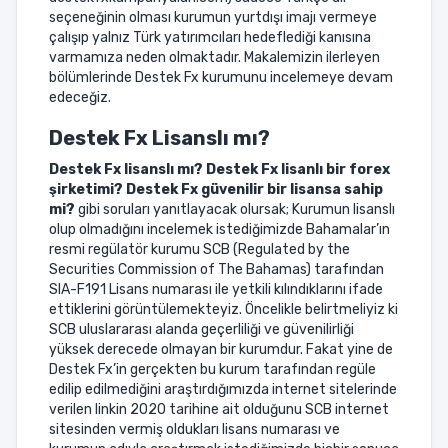
seçeneğinin olması kurumun yurtdışı imajı vermeye
çalışıp yalnız Türk yatırımcıları hedeflediği kanısına
varmamıza neden olmaktadır. Makalemizin ilerleyen
bölümlerinde Destek Fx kurumunu incelemeye devam
edeceğiz.
Destek Fx Lisanslı mı?
Destek Fx lisanslı mı? Destek Fx lisanlı bir forex
şirketimi? Destek Fx güvenilir bir lisansa sahip
mi?
gibi soruları yanıtlayacak olursak; Kurumun lisanslı
olup olmadığını incelemek istediğimizde Bahamalar’ın
resmi regülatör kurumu SCB (Regulated by the
Securities Commission of The Bahamas) tarafından
SIA-F191 Lisans numarası ile yetkili kılındıklarını ifade
ettiklerini görüntülemekteyiz. Öncelikle belirtmeliyiz ki
SCB uluslararası alanda geçerliliği ve güvenilirliği
yüksek derecede olmayan bir kurumdur. Fakat yine de
Destek Fx’in gerçekten bu kurum tarafından regüle
edilip edilmediğini araştırdığımızda internet sitelerinde
verilen linkin 2020 tarihine ait olduğunu SCB internet
sitesinden vermiş oldukları lisans numarası ve