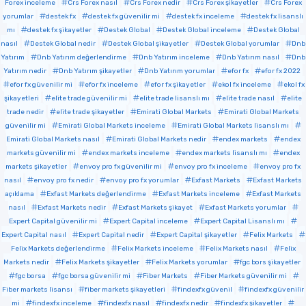
Forex inceleme
Crs Forex nasıl
Crs Forex nedir
Crs Forex şikayetler
Crs Forex
yorumlar
destek fx
destek fx güvenilir mi
destek fx inceleme
destek fx lisanslı
mı
destek fx şikayetler
Destek Global
Destek Global inceleme
Destek Global
nasıl
Destek Global nedir
Destek Global şikayetler
Destek Global yorumlar
Dnb
Yatırım
Dnb Yatırım değerlendirme
Dnb Yatırım inceleme
Dnb Yatırım nasıl
Dnb
Yatırım nedir
Dnb Yatırım şikayetler
Dnb Yatırım yorumlar
efor fx
efor fx 2022
efor fx güvenilir mi
efor fx inceleme
efor fx şikayetler
ekol fx inceleme
ekol fx
şikayetleri
elite trade güvenilir mi
elite trade lisanslı mı
elite trade nasıl
elite
trade nedir
elite trade şikayetler
Emirati Global Markets
Emirati Global Markets
güvenilir mi
Emirati Global Markets inceleme
Emirati Global Markets lisanslı mı
Emirati Global Markets nasıl
Emirati Global Markets nedir
endex markets
endex
markets güvenilir mi
endex markets inceleme
endex markets lisanslı mı
endex
markets şikayetler
envoy pro fx güvenilir mi
envoy pro fx inceleme
envoy pro fx
nasıl
envoy pro fx nedir
envoy pro fx yorumlar
Exfast Markets
Exfast Markets
açıklama
Exfast Markets değerlendirme
Exfast Markets inceleme
Exfast Markets
nasıl
Exfast Markets nedir
Exfast Markets şikayet
Exfast Markets yorumlar
Expert Capital güvenilir mi
Expert Capital inceleme
Expert Capital Lisanslı mı
Expert Capital nasıl
Expert Capital nedir
Expert Capital şikayetler
Felix Markets
Felix Markets değerlendirme
Felix Markets inceleme
Felix Markets nasıl
Felix
Markets nedir
Felix Markets şikayetler
Felix Markets yorumlar
fgc bors şikayetler
fgc borsa
fgc borsa güvenilir mi
Fiber Markets
Fiber Markets güvenilir mi
Fiber markets lisansı
fiber markets şikayetleri
findexfx güvenil
findexfx güvenilir
mi
findexfx inceleme
findexfx nasıl
findexfx nedir
findexfx şikayetler