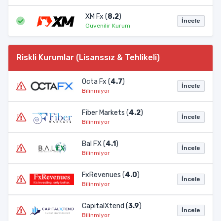
XM Fx (
8.2
)
İncele
Güvenilir Kurum
Riskli Kurumlar (Lisanssız & Tehlikeli)
Octa Fx (
4.7
)
İncele
Bilinmiyor
Fiber Markets (
4.2
)
İncele
Bilinmiyor
Bal FX (
4.1
)
İncele
Bilinmiyor
FxRevenues (
4.0
)
İncele
Bilinmiyor
CapitalXtend (
3.9
)
İncele
Bilinmiyor