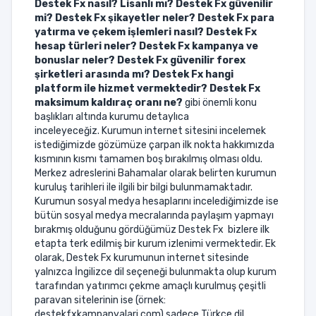
Destek Fx nasıl? Lisanlı mı? Destek Fx güvenilir
mi? Destek Fx şikayetler neler? Destek Fx para
yatırma ve çekem işlemleri nasıl? Destek Fx
hesap türleri neler? Destek Fx kampanya ve
bonuslar neler? Destek Fx güvenilir forex
şirketleri arasında mı? Destek Fx hangi
platform ile hizmet vermektedir? Destek Fx
maksimum kaldıraç oranı ne?
gibi önemli konu
başlıkları altında kurumu detaylıca
inceleyeceğiz. Kurumun internet sitesini incelemek
istediğimizde gözümüze çarpan ilk nokta hakkımızda
kısmının kısmı tamamen boş bırakılmış olması oldu.
Merkez adreslerini Bahamalar olarak belirten kurumun
kuruluş tarihleri ile ilgili bir bilgi bulunmamaktadır.
Kurumun sosyal medya hesaplarını incelediğimizde ise
bütün sosyal medya mecralarında paylaşım yapmayı
bırakmış olduğunu gördüğümüz Destek Fx bizlere ilk
etapta terk edilmiş bir kurum izlenimi vermektedir. Ek
olarak, Destek Fx kurumunun internet sitesinde
yalnızca İngilizce dil seçeneği bulunmakta olup kurum
tarafından yatırımcı çekme amaçlı kurulmuş çeşitli
paravan sitelerinin ise (örnek:
destekfxkampanyalari.com) sadece Türkçe dil