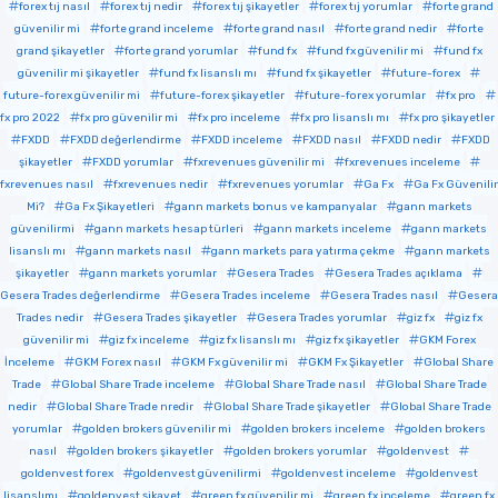
forex tıj nasıl
forex tıj nedir
forex tıj şikayetler
forex tıj yorumlar
forte grand
güvenilir mi
forte grand inceleme
forte grand nasıl
forte grand nedir
forte
grand şikayetler
forte grand yorumlar
fund fx
fund fx güvenilir mi
fund fx
güvenilir mi şikayetler
fund fx lisanslı mı
fund fx şikayetler
future-forex
future-forex güvenilir mi
future-forex şikayetler
future-forex yorumlar
fx pro
fx pro 2022
fx pro güvenilir mi
fx pro inceleme
fx pro lisanslı mı
fx pro şikayetler
FXDD
FXDD değerlendirme
FXDD inceleme
FXDD nasıl
FXDD nedir
FXDD
şikayetler
FXDD yorumlar
fxrevenues güvenilir mi
fxrevenues inceleme
fxrevenues nasıl
fxrevenues nedir
fxrevenues yorumlar
Ga Fx
Ga Fx Güvenilir
Mi?
Ga Fx Şikayetleri
gann markets bonus ve kampanyalar
gann markets
güvenilirmi
gann markets hesap türleri
gann markets inceleme
gann markets
lisanslı mı
gann markets nasıl
gann markets para yatırma çekme
gann markets
şikayetler
gann markets yorumlar
Gesera Trades
Gesera Trades açıklama
Gesera Trades değerlendirme
Gesera Trades inceleme
Gesera Trades nasıl
Gesera
Trades nedir
Gesera Trades şikayetler
Gesera Trades yorumlar
giz fx
giz fx
güvenilir mi
giz fx inceleme
giz fx lisanslı mı
giz fx şikayetler
GKM Forex
İnceleme
GKM Forex nasıl
GKM Fx güvenilir mi
GKM Fx Şikayetler
Global Share
Trade
Global Share Trade inceleme
Global Share Trade nasıl
Global Share Trade
nedir
Global Share Trade nredir
Global Share Trade şikayetler
Global Share Trade
yorumlar
golden brokers güvenilir mi
golden brokers inceleme
golden brokers
nasıl
golden brokers şikayetler
golden brokers yorumlar
goldenvest
goldenvest forex
goldenvest güvenilirmi
goldenvest inceleme
goldenvest
lisanslımı
goldenvest şikayet
green fx güvenilir mi
green fx inceleme
green fx