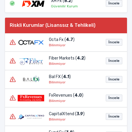
XM Fx (
8.2
)
İncele
Güvenilir Kurum
Riskli Kurumlar (Lisanssız & Tehlikeli)
Octa Fx (
4.7
)
İncele
Bilinmiyor
Fiber Markets (
4.2
)
İncele
Bilinmiyor
Bal FX (
4.1
)
İncele
Bilinmiyor
FxRevenues (
4.0
)
İncele
Bilinmiyor
CapitalXtend (
3.9
)
İncele
Bilinmiyor