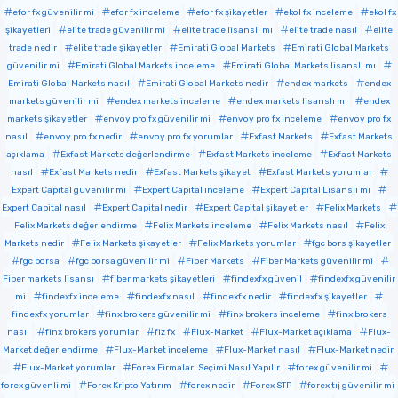
efor fx güvenilir mi
efor fx inceleme
efor fx şikayetler
ekol fx inceleme
ekol fx
şikayetleri
elite trade güvenilir mi
elite trade lisanslı mı
elite trade nasıl
elite
trade nedir
elite trade şikayetler
Emirati Global Markets
Emirati Global Markets
güvenilir mi
Emirati Global Markets inceleme
Emirati Global Markets lisanslı mı
Emirati Global Markets nasıl
Emirati Global Markets nedir
endex markets
endex
markets güvenilir mi
endex markets inceleme
endex markets lisanslı mı
endex
markets şikayetler
envoy pro fx güvenilir mi
envoy pro fx inceleme
envoy pro fx
nasıl
envoy pro fx nedir
envoy pro fx yorumlar
Exfast Markets
Exfast Markets
açıklama
Exfast Markets değerlendirme
Exfast Markets inceleme
Exfast Markets
nasıl
Exfast Markets nedir
Exfast Markets şikayet
Exfast Markets yorumlar
Expert Capital güvenilir mi
Expert Capital inceleme
Expert Capital Lisanslı mı
Expert Capital nasıl
Expert Capital nedir
Expert Capital şikayetler
Felix Markets
Felix Markets değerlendirme
Felix Markets inceleme
Felix Markets nasıl
Felix
Markets nedir
Felix Markets şikayetler
Felix Markets yorumlar
fgc bors şikayetler
fgc borsa
fgc borsa güvenilir mi
Fiber Markets
Fiber Markets güvenilir mi
Fiber markets lisansı
fiber markets şikayetleri
findexfx güvenil
findexfx güvenilir
mi
findexfx inceleme
findexfx nasıl
findexfx nedir
findexfx şikayetler
findexfx yorumlar
finx brokers güvenilir mi
finx brokers inceleme
finx brokers
nasıl
finx brokers yorumlar
fiz fx
Flux-Market
Flux-Market açıklama
Flux-
Market değerlendirme
Flux-Market inceleme
Flux-Market nasıl
Flux-Market nedir
Flux-Market yorumlar
Forex Firmaları Seçimi Nasıl Yapılır
forex güvenilir mi
forex güvenli mi
Forex Kripto Yatırım
forex nedir
Forex STP
forex tıj güvenilir mi