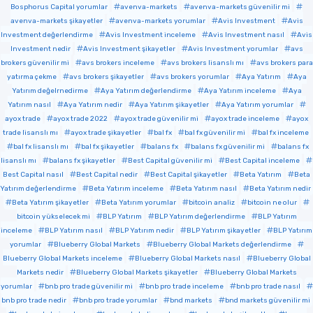
Bosphorus Capital yorumlar
avenva-markets
avenva-markets güvenilir mi
avenva-markets şikayetler
avenva-markets yorumlar
Avis Investment
Avis
Investment değerlendirme
Avis Investment inceleme
Avis Investment nasıl
Avis
Investment nedir
Avis Investment şikayetler
Avis Investment yorumlar
avs
brokers güvenilir mi
avs brokers inceleme
avs brokers lisanslı mı
avs brokers para
yatırma çekme
avs brokers şikayetler
avs brokers yorumlar
Aya Yatırım
Aya
Yatırım değelrnedirme
Aya Yatırım değerlendirme
Aya Yatırım inceleme
Aya
Yatırım nasıl
Aya Yatırım nedir
Aya Yatırım şikayetler
Aya Yatırım yorumlar
ayox trade
ayox trade 2022
ayox trade güvenilir mi
ayox trade inceleme
ayox
trade lisanslı mı
ayox trade şikayetler
bal fx
bal fx güvenilir mi
bal fx inceleme
bal fx lisanslı mı
bal fx şikayetler
balans fx
balans fx güvenilir mi
balans fx
lisanslı mı
balans fx şikayetler
Best Capital güvenilir mi
Best Capital inceleme
Best Capital nasıl
Best Capital nedir
Best Capital şikayetler
Beta Yatırım
Beta
Yatırım değerlendirme
Beta Yatırım inceleme
Beta Yatırım nasıl
Beta Yatırım nedir
Beta Yatırım şikayetler
Beta Yatırım yorumlar
bitcoin analiz
bitcoin ne olur
bitcoin yükselecek mi
BLP Yatırım
BLP Yatırım değerlendirme
BLP Yatırım
inceleme
BLP Yatırım nasıl
BLP Yatırım nedir
BLP Yatırım şikayetler
BLP Yatırım
yorumlar
Blueberry Global Markets
Blueberry Global Markets değerlendirme
Blueberry Global Markets inceleme
Blueberry Global Markets nasıl
Blueberry Global
Markets nedir
Blueberry Global Markets şikayetler
Blueberry Global Markets
yorumlar
bnb pro trade güvenilir mi
bnb pro trade inceleme
bnb pro trade nasıl
bnb pro trade nedir
bnb pro trade yorumlar
bnd markets
bnd markets güvenilir mi