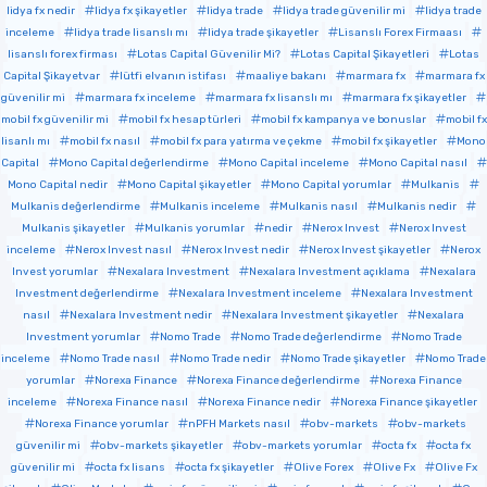
lidya fx nedir
lidya fx şikayetler
lidya trade
lidya trade güvenilir mi
lidya trade
inceleme
lidya trade lisanslı mı
lidya trade şikayetler
Lisanslı Forex Firmaası
lisanslı forex firması
Lotas Capital Güvenilir Mi?
Lotas Capital Şikayetleri
Lotas
Capital Şikayetvar
lütfi elvanın istifası
maaliye bakanı
marmara fx
marmara fx
güvenilir mi
marmara fx inceleme
marmara fx lisanslı mı
marmara fx şikayetler
mobil fx güvenilir mi
mobil fx hesap türleri
mobil fx kampanya ve bonuslar
mobil fx
lisanlı mı
mobil fx nasıl
mobil fx para yatırma ve çekme
mobil fx şikayetler
Mono
Capital
Mono Capital değerlendirme
Mono Capital inceleme
Mono Capital nasıl
Mono Capital nedir
Mono Capital şikayetler
Mono Capital yorumlar
Mulkanis
Mulkanis değerlendirme
Mulkanis inceleme
Mulkanis nasıl
Mulkanis nedir
Mulkanis şikayetler
Mulkanis yorumlar
nedir
Nerox Invest
Nerox Invest
inceleme
Nerox Invest nasıl
Nerox Invest nedir
Nerox Invest şikayetler
Nerox
Invest yorumlar
Nexalara Investment
Nexalara Investment açıklama
Nexalara
Investment değerlendirme
Nexalara Investment inceleme
Nexalara Investment
nasıl
Nexalara Investment nedir
Nexalara Investment şikayetler
Nexalara
Investment yorumlar
Nomo Trade
Nomo Trade değerlendirme
Nomo Trade
inceleme
Nomo Trade nasıl
Nomo Trade nedir
Nomo Trade şikayetler
Nomo Trade
yorumlar
Norexa Finance
Norexa Finance değerlendirme
Norexa Finance
inceleme
Norexa Finance nasıl
Norexa Finance nedir
Norexa Finance şikayetler
Norexa Finance yorumlar
nPFH Markets nasıl
obv-markets
obv-markets
güvenilir mi
obv-markets şikayetler
obv-markets yorumlar
octa fx
octa fx
güvenilir mi
octa fx lisans
octa fx şikayetler
Olive Forex
Olive Fx
Olive Fx