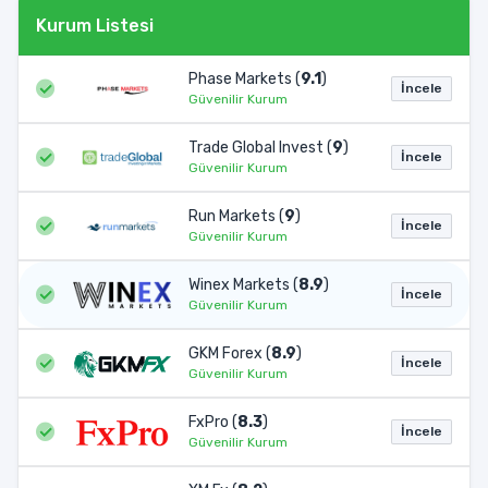
Kurum Listesi
Phase Markets (
9.1
)
İncele
Güvenilir Kurum
Trade Global Invest (
9
)
İncele
Güvenilir Kurum
Run Markets (
9
)
İncele
Güvenilir Kurum
Winex Markets (
8.9
)
İncele
Güvenilir Kurum
GKM Forex (
8.9
)
İncele
Güvenilir Kurum
FxPro (
8.3
)
İncele
Güvenilir Kurum