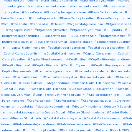
bnd markets inceleme
bnd markets lisanslı mı
bnd markets şikayetler
boney
market güvenilir mi
boney market nasıl
boney market nedir
boney market
şikayetler
BorsaCepte
BorsaCepte değerlendirme
BorsaCepte inceleme
BorsaCepte nasıl
BorsaCepte nedir
BorsaCepte şikayetler
BorsaCepte yorumlar
btc
btc analiz
btc ne olur
btcusdt
btg capital güvenilir mi
btg capital nasıl
btg capital nedir
btg capital şikayetler
btg capital yorumlar
Bullprofits
Bullprofits değerlendirme
Bullprofits nasıl
Bullprofits ndir
Bullprofits nedir
Bullprofits şikayetler
Bullprofits yorumlar
capital trader
capital trader güvenilir
mi
capital trader inceleme
capital trader lisanslı mı
capital trader şikayetler
Capital Xtend güvenilir mi
Capital Xtend inceleme
Capital Xtend nasıl
Capital
Xtend şikayetler
Capital Xtend yorumlar
Cep Portföy
Cep Portföy değerlendirme
Cep Portföy nasıl
Cep Portföy ndir
Cep Portföy nedir
Cep Portföy şikayetler
Cep Portföy yorumlar
cio markets güvenilir mi
cio markets inceleme
cio markets
nasıl
cio markets nedir
cio markets şikayetler
cio markets yorumlar
Classic
Global LTD
Classic Global LTD değerlendirme
Classic Global LTD inceleme
Classic
Global LTD nasıl
Classic Global LTD nedir
Classic Global LTD şikayetler
Classic
Global LTD yorumlar
Coin ile forex yatırımı nasıl yapılır
Crs Forex güvenilir mi
Crs
Forex inceleme
Crs Forex nasıl
Crs Forex nedir
Crs Forex şikayetler
Crs Forex
yorumlar
destek fx
destek fx güvenilir mi
destek fx inceleme
destek fx lisanslı
mı
destek fx şikayetler
Destek Global
Destek Global inceleme
Destek Global
nasıl
Destek Global nedir
Destek Global şikayetler
Destek Global yorumlar
Dnb
Yatırım
Dnb Yatırım değerlendirme
Dnb Yatırım inceleme
Dnb Yatırım nasıl
Dnb
Yatırım nedir
Dnb Yatırım şikayetler
Dnb Yatırım yorumlar
efor fx
efor fx 2022