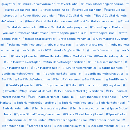
şikayetler
ProTurk Market yorumlar
Ravex Global
Ravex Global değerlendirme
Ravex Global inceleme
Ravex Global nasıl
Ravex Global nedir
Ravex Global
şikayetler
Ravex Global yorumlar
Rossi Capital Markets
Rossi Capital Markets
değerlendirme
Rossi Capital Markets inceleme
Rossi Capital Markets nasıl
Rossi
Capital Markets nedir
Rossi Capital Markets şikayetler
Rossi Capital Markets
yorumlar
rota capital firmaso
rota capital güvenilir mi
rota capital nasıl
rota
capital nedir
rota capital şikayetler
rota capital yorumlar
ruby markets güvenilir
mi
ruby markets inceleme
ruby markets nasıl
ruby markets nedir
ruby markets
yorumlar
ruka fx
ruka fx 2022
ruka fx güvenilir mi
ruka fx lisanslı mı
ruka fx
nasıl
ruka fx şikayetler
Run Markets
Run Markets 2026
Run Markets açıklama
Run Markets avantajları
Run Markets değerlendirme
Run Markets inceleme
Run Markets nasıl
Run Markets nedir
Run Markets yorumlar
sardis markets
sardis markets güvenilir mi
sardis markets lisanslı mı
sardis markets şikayetler
SentiFx
SentiFx değerlendirme
SentiFx inceleme
SentiFx nasıl
SentiFx nedir
SentiFx şikayetler
SentiFx yorumlar
Shiba
Shiba ne olur
Şikayetler
şikayetler
Sky Financial Market
Sky Financial Market güvenilir mi
Sky Financial
Market inceleme
Sky Financial Market lisanslı mı
Sky Financial Market nasıl
Smh
Markets
Smh Markets değerlendirme
Smh Markets inceleme
Smh Markets nasıl
Smh Markets nedir
Smh Markets şikayetler
Smh Markets yorumlar
Space Global
Trade
Space Global Trade güvenilir mi
Space Global Trade şikayet
Space Global
Trade yorumlar
StarTrader
StarTrader değerlendirme
StarTrader inceleme
StarTrader nasıl
StarTrader nedir
StarTrader şikayetler
StarTrader yorumlar
STP