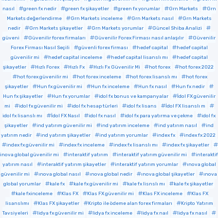
nasıl
green fx nedir
green fx şikayetler
green fx yorumlar
Grn Markets
Grn
Markets değerlendirme
Grn Markets inceleme
Grn Markets nasıl
Grn Markets
nedir
Grn Markets şikayetler
Grn Markets yorumlar
Güncel Shiba Analizi
güveni
Güvenilir forex firmaları
Güvenilir Forex Firması nasıl anlaşılır
Güvenilir
Forex Firması Nasıl Seçili
güvenli forex firması
hedef capital
hedef capital
güvenilir mi
hedef capital inceleme
hedef capital lisanslı mı
hedef capital
şikayetler
Hızlı Forex
Hızlı Fx
Hızlı Fx Güvenilir Mi
hot forex
hot forex 2022
hot forex güvenilir mi
hot forex inceleme
hot forex lisanslı mı
hot forex
şikayetler
Hun fx güvenilir mi
Hun fx inceleme
Hun fx nasıl
Hun fx nedir
Hun fx şikayetler
Hun fx yorumlar
idol fx bonus ve kampanyalar
İdol FX güvenilir
mi
idol fx güvenilir mi
idol fx hesap türleri
idol fx lisans
İdol FX lisanslı m
idol fx lisanslı mı
İdol FX Nasıl
idol fx nasıl
idol fx para yatırma ve çekme
idol fx
şikayetler
ind yatırım güvenilir mi
ind yatırım inceleme
ind yatırım nasıl
ind
yatırım nedir
ind yatırım şikayetler
ind yatırım yorumlar
index fx
index fx 2022
index fx güvenilir mi
index fx inceleme
index fx lisanslı mı
index fx şikayetler
inova global güvenilir mi
interaktif yatırım
interaktif yatırım güvenilir mi
interaktif
yatırım nasıl
interaktif yatırım şikayetler
interaktif yatırım yorumlar
ınova global
güvenilir mi
ınova global nasıl
ınova global nedir
ınova global şikayetler
ınova
global yorumlar
kale fx
kale fx güvenilir mi
kale fx lisnslı mı
kale fx şikayetler
kale fxinceleme
Klas FX
Klas FX güvenilir mi
Klas FX inceleme
Klas FX
lisanslımı
Klas FX şikayetler
Kripto ile ödeme alan forex firmaları
Kripto Yatırım
Tavsiyeleri
lidya fx güvenilir mi
lidya fx inceleme
lidya fx naıl
lidya fx nasıl