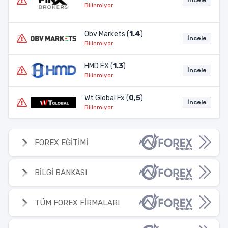
Bilinmiyor
Obv Markets (
1.4
)
İncele
Bilinmiyor
HMD FX (
1.3
)
İncele
Bilinmiyor
Wt Global Fx (
0,5
)
İncele
Bilinmiyor
FOREX EĞİTİMİ
BİLGİ BANKASI
TÜM FOREX FİRMALARI