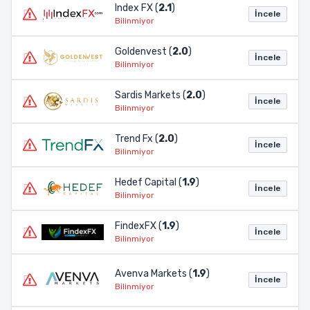
Index FX (
2.1
)
İncele
Bilinmiyor
Goldenvest (
2.0
)
İncele
Bilinmiyor
Sardis Markets (
2.0
)
İncele
Bilinmiyor
Trend Fx (
2.0
)
İncele
Bilinmiyor
Hedef Capital (
1.9
)
İncele
Bilinmiyor
FindexFX (
1.9
)
İncele
Bilinmiyor
Avenva Markets (
1.9
)
İncele
Bilinmiyor