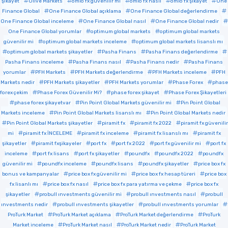
şikayet
Olive Markets
omio fx güvenilir mi
omio fx nasıl
omio fx şikayet
One
Finance Global
One Finance Global açıklama
One Finance Global değerlendirme
One Finance Global inceleme
One Finance Global nasıl
One Finance Global nedir
One Finance Global yorumlar
optimum global markets
optimum global markets
güvenilir mi
optimum global markets inceleme
optimum global markets lisanslı mı
optimum global markets şikayetler
Pasha Finans
Pasha Finans değerlendirme
Pasha Finans inceleme
Pasha Finans nasıl
Pasha Finans nedir
Pasha Finans
yorumlar
PFH Markets
PFH Markets değerlendirme
PFH Markets inceleme
PFH
Markets nedir
PFH Markets şikayetler
PFH Markets yorumlar
Phase Forex
phase
forex çekim
Phase Forex Güvenilir Mi?
phase forex şikayet
Phase Forex Şikayetleri
phase forex şikayetvar
Pin Point Global Markets güvenilir mi
Pin Point Global
Markets inceleme
Pin Point Global Markets lisanslı mı
Pin Point Global Markets nedir
Pin Point Global Markets şikayetler
piramit fx
piramit fx 2022
piramit fx güvenilir
mi
piramit fx İNCELEME
piramit fx inceleme
piramit fx lisanslı mı
piramit fx
şikayetler
piramit fxşikayeler
port fx
port fx 2022
port fx güvenilir mi
port fx
inceleme
port fx lisans
port fx şikayetler
poundfx
poundfx 2022
poundfx
güvenilir mi
poundfx inceleme
poundfx lisans
poundfx şikayetler
price box fx
bonus ve kampanyalar
price box fx güvenilir mi
price box fx hesap türeri
price box
fx lisanlı mı
price box fx nasıl
price box fx para yatırma ve çekme
price box fx
şikayetler
probull ınvestments güvenilir mi
probull ınvestments nasıl
probull
ınvestments nedir
probull ınvestments şikayetler
probull ınvestments yorumlar
ProTurk Market
ProTurk Market açıklama
ProTurk Market değerlendirme
ProTurk
Market inceleme
ProTurk Market nasıl
ProTurk Market nedir
ProTurk Market