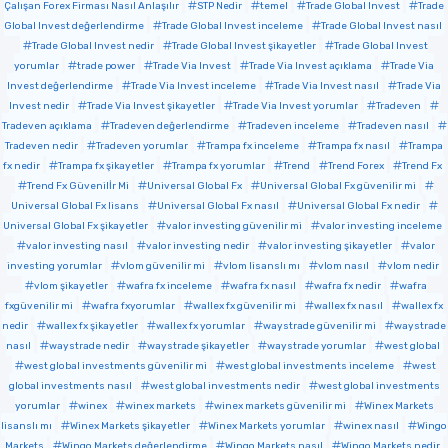
Çalışan Forex Firması Nasıl Anlaşılır
STP Nedir
temel
Trade Global Invest
Trade
Global Invest değerlendirme
Trade Global Invest inceleme
Trade Global Invest nasıl
Trade Global Invest nedir
Trade Global Invest şikayetler
Trade Global Invest
yorumlar
trade power
Trade Via Invest
Trade Via Invest açıklama
Trade Via
Invest değerlendirme
Trade Via Invest inceleme
Trade Via Invest nasıl
Trade Via
Invest nedir
Trade Via Invest şikayetler
Trade Via Invest yorumlar
Tradeven
Tradeven açıklama
Tradeven değerlendirme
Tradeven inceleme
Tradeven nasıl
Tradeven nedir
Tradeven yorumlar
Trampa fx inceleme
Trampa fx nasıl
Trampa
fx nedir
Trampa fx şikayetler
Trampa fx yorumlar
Trend
Trend Forex
Trend Fx
Trend Fx Güvenilİr Mi
Universal Global Fx
Universal Global Fx güvenilir mi
Universal Global Fx lisans
Universal Global Fx nasıl
Universal Global Fx nedir
Universal Global Fx şikayetler
valor investing güvenilir mi
valor investing inceleme
valor investing nasıl
valor investing nedir
valor investing şikayetler
valor
investing yorumlar
vlom güvenilir mi
vlom lisanslı mı
vlom nasıl
vlom nedir
vlom şikayetler
wafra fx inceleme
wafra fx nasıl
wafra fx nedir
wafra
fxgüvenilir mi
wafra fxyorumlar
wallex fx güvenilir mi
wallex fx nasıl
wallex fx
nedir
wallex fx şikayetler
wallex fx yorumlar
waystrade güvenilir mi
waystrade
nasıl
waystrade nedir
waystrade şikayetler
waystrade yorumlar
west global
west global investments güvenilir mi
west global investments inceleme
west
global investments nasıl
west global investments nedir
west global investments
yorumlar
winex
winex markets
winex markets güvenilir mi
Winex Markets
lisanslı mı
Winex Markets şikayetler
Winex Markets yorumlar
winex nasıl
Wingo
Markets
Wingo Markets değerlendirme
Wingo Markets nasıl
Wingo Markets nedir