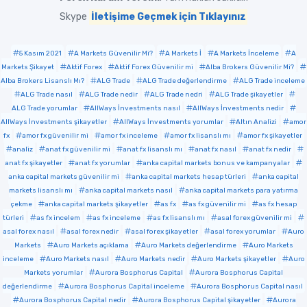
Skype
İletişime Geçmek için Tıklayınız
5 Kasım 2021
A Markets Güvenilir Mi?
A Markets İ
A Markets İnceleme
A
Markets Şikayet
Aktif Forex
Aktif Forex Güvenilir mi
Alba Brokers Güvenilir Mi?
Alba Brokers Lisanslı Mı?
ALG Trade
ALG Trade değerlendirme
ALG Trade inceleme
ALG Trade nasıl
ALG Trade nedir
ALG Trade nedri
ALG Trade şikayetler
ALG Trade yorumlar
AllWays İnvestments nasıl
AllWays İnvestments nedir
AllWays İnvestments şikayetler
AllWays İnvestments yorumlar
Altın Analizi
amor
fx
amor fx güvenilir mi
amor fx inceleme
amor fx lisanslı mı
amor fx şikayetler
analiz
anat fx güvenilir mi
anat fx lisanslı mı
anat fx nasıl
anat fx nedir
anat fx şikayetler
anat fx yorumlar
anka capital markets bonus ve kampanyalar
anka capital markets güvenilir mi
anka capital markets hesap türleri
anka capital
markets lisanslı mı
anka capital markets nasıl
anka capital markets para yatırma
çekme
anka capital markets şikayetler
as fx
as fx güvenilir mi
as fx hesap
türleri
as fx incelem
as fx inceleme
as fx lisanslı mı
asal forex güvenilir mi
asal forex nasıl
asal forex nedir
asal forex şikayetler
asal forex yorumlar
Auro
Markets
Auro Markets açıklama
Auro Markets değerlendirme
Auro Markets
inceleme
Auro Markets nasıl
Auro Markets nedir
Auro Markets şikayetler
Auro
Markets yorumlar
Aurora Bosphorus Capital
Aurora Bosphorus Capital
değerlendirme
Aurora Bosphorus Capital inceleme
Aurora Bosphorus Capital nasıl
Aurora Bosphorus Capital nedir
Aurora Bosphorus Capital şikayetler
Aurora