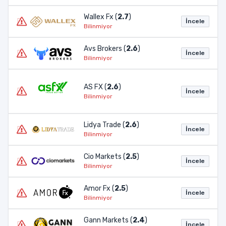
Wallex Fx (
2.7
)
İncele
Bilinmiyor
Avs Brokers (
2.6
)
İncele
Bilinmiyor
AS FX (
2.6
)
İncele
Bilinmiyor
Lidya Trade (
2.6
)
İncele
Bilinmiyor
Cio Markets (
2.5
)
İncele
Bilinmiyor
Amor Fx (
2.5
)
İncele
Bilinmiyor
Gann Markets (
2.4
)
İncele