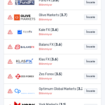
Fund Fx (
3.8
)
İncele
Bilinmiyor
Olive Markets (
3.7
)
İncele
Bilinmiyor
Kale FX (
3.6
)
İncele
Bilinmiyor
Balans FX (
3.6
)
İncele
Bilinmiyor
Klas FX (
3.6
)
İncele
Bilinmiyor
Zes Forex (
3.5
)
İncele
Bilinmiyor
Optimum Global Markets (
3.2
)
İncele
Bilinmiyor
York Markets (
3.1
)