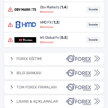
Obv Markets (
1.4
)
İncele
Bilinmiyor
HMD FX (
1.3
)
İncele
Bilinmiyor
Wt Global Fx (
0,5
)
İncele
Bilinmiyor
FOREX EĞİTİMİ
BİLGİ BANKASI
TÜM FOREX FİRMALARI
LİSANS & AÇIKLAMALAR