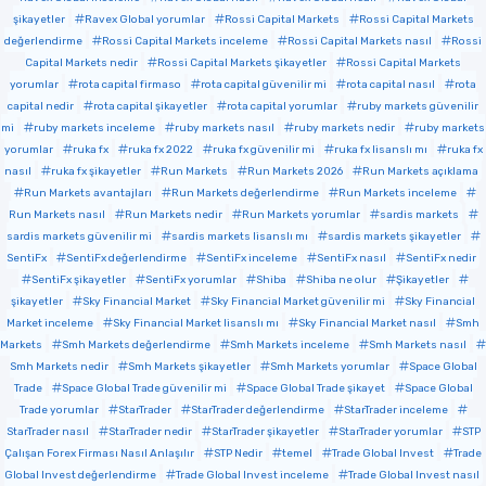
şikayetler
Ravex Global yorumlar
Rossi Capital Markets
Rossi Capital Markets
değerlendirme
Rossi Capital Markets inceleme
Rossi Capital Markets nasıl
Rossi
Capital Markets nedir
Rossi Capital Markets şikayetler
Rossi Capital Markets
yorumlar
rota capital firmaso
rota capital güvenilir mi
rota capital nasıl
rota
capital nedir
rota capital şikayetler
rota capital yorumlar
ruby markets güvenilir
mi
ruby markets inceleme
ruby markets nasıl
ruby markets nedir
ruby markets
yorumlar
ruka fx
ruka fx 2022
ruka fx güvenilir mi
ruka fx lisanslı mı
ruka fx
nasıl
ruka fx şikayetler
Run Markets
Run Markets 2026
Run Markets açıklama
Run Markets avantajları
Run Markets değerlendirme
Run Markets inceleme
Run Markets nasıl
Run Markets nedir
Run Markets yorumlar
sardis markets
sardis markets güvenilir mi
sardis markets lisanslı mı
sardis markets şikayetler
SentiFx
SentiFx değerlendirme
SentiFx inceleme
SentiFx nasıl
SentiFx nedir
SentiFx şikayetler
SentiFx yorumlar
Shiba
Shiba ne olur
Şikayetler
şikayetler
Sky Financial Market
Sky Financial Market güvenilir mi
Sky Financial
Market inceleme
Sky Financial Market lisanslı mı
Sky Financial Market nasıl
Smh
Markets
Smh Markets değerlendirme
Smh Markets inceleme
Smh Markets nasıl
Smh Markets nedir
Smh Markets şikayetler
Smh Markets yorumlar
Space Global
Trade
Space Global Trade güvenilir mi
Space Global Trade şikayet
Space Global
Trade yorumlar
StarTrader
StarTrader değerlendirme
StarTrader inceleme
StarTrader nasıl
StarTrader nedir
StarTrader şikayetler
StarTrader yorumlar
STP
Çalışan Forex Firması Nasıl Anlaşılır
STP Nedir
temel
Trade Global Invest
Trade
Global Invest değerlendirme
Trade Global Invest inceleme
Trade Global Invest nasıl