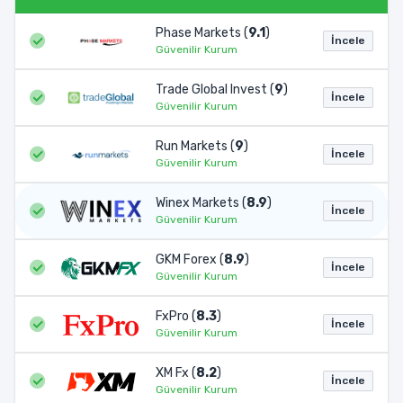
Phase Markets (
9.1
)
İncele
Güvenilir Kurum
Trade Global Invest (
9
)
İncele
Güvenilir Kurum
Run Markets (
9
)
İncele
Güvenilir Kurum
Winex Markets (
8.9
)
İncele
Güvenilir Kurum
GKM Forex (
8.9
)
İncele
Güvenilir Kurum
FxPro (
8.3
)
İncele
Güvenilir Kurum
XM Fx (
8.2
)
İncele
Güvenilir Kurum