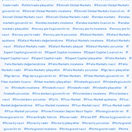
trade nedir
elite trade şikayetler
Emirati Global Markets
Emirati Global Markets
güvenilir mi
Emirati Global Markets inceleme
Emirati Global Markets lisanslı mı
Emirati Global Markets nasıl
Emirati Global Markets nedir
endex markets
endex
markets güvenilir mi
endex markets inceleme
endex markets lisanslı mı
endex
markets şikayetler
envoy pro fx güvenilir mi
envoy pro fx inceleme
envoy pro fx
nasıl
envoy pro fx nedir
envoy pro fx yorumlar
Exfast Markets
Exfast Markets
açıklama
Exfast Markets değerlendirme
Exfast Markets inceleme
Exfast Markets
nasıl
Exfast Markets nedir
Exfast Markets şikayet
Exfast Markets yorumlar
Expert Capital güvenilir mi
Expert Capital inceleme
Expert Capital Lisanslı mı
Expert Capital nasıl
Expert Capital nedir
Expert Capital şikayetler
Felix Markets
Felix Markets değerlendirme
Felix Markets inceleme
Felix Markets nasıl
Felix
Markets nedir
Felix Markets şikayetler
Felix Markets yorumlar
fgc bors şikayetler
fgc borsa
fgc borsa güvenilir mi
Fiber Markets
Fiber Markets güvenilir mi
Fiber markets lisansı
fiber markets şikayetleri
findexfx güvenil
findexfx güvenilir
mi
findexfx inceleme
findexfx nasıl
findexfx nedir
findexfx şikayetler
findexfx yorumlar
finx brokers güvenilir mi
finx brokers inceleme
finx brokers
nasıl
finx brokers yorumlar
fiz fx
Flux-Market
Flux-Market açıklama
Flux-
Market değerlendirme
Flux-Market inceleme
Flux-Market nasıl
Flux-Market nedir
Flux-Market yorumlar
Forex Firmaları Seçimi Nasıl Yapılır
forex güvenilir mi
forex güvenli mi
Forex Kripto Yatırım
forex nedir
Forex STP
forex tıj güvenilir mi
forex tıj nasıl
forex tıj nedir
forex tıj şikayetler
forex tıj yorumlar
forte grand
güvenilir mi
forte grand inceleme
forte grand nasıl
forte grand nedir
forte