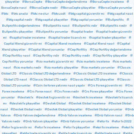
şikayetler
BorsaCepte
BorsaCepte değerlendirme
BorsaCepte inceleme
BorsaCepte nasıl
BorsaCepte nedir
BorsaCepte şikayetler
BorsaCepte yorumlar
btc
btc analiz
btc ne olur
btcusdt
btg capital güvenilir mi
btg capital nasıl
btg capital nedir
btg capital şikayetler
btg capital yorumlar
Bullprofits
Bullprofits değerlendirme
Bullprofits nasıl
Bullprofits ndir
Bullprofits nedir
Bullprofits şikayetler
Bullprofits yorumlar
capital trader
capital trader güvenilir
mi
capital trader inceleme
capital trader lisanslı mı
capital trader şikayetler
Capital Xtend güvenilir mi
Capital Xtend inceleme
Capital Xtend nasıl
Capital
Xtend şikayetler
Capital Xtend yorumlar
Cep Portföy
Cep Portföy değerlendirme
Cep Portföy nasıl
Cep Portföy ndir
Cep Portföy nedir
Cep Portföy şikayetler
Cep Portföy yorumlar
cio markets güvenilir mi
cio markets inceleme
cio markets
nasıl
cio markets nedir
cio markets şikayetler
cio markets yorumlar
Classic
Global LTD
Classic Global LTD değerlendirme
Classic Global LTD inceleme
Classic
Global LTD nasıl
Classic Global LTD nedir
Classic Global LTD şikayetler
Classic
Global LTD yorumlar
Coin ile forex yatırımı nasıl yapılır
Crs Forex güvenilir mi
Crs
Forex inceleme
Crs Forex nasıl
Crs Forex nedir
Crs Forex şikayetler
Crs Forex
yorumlar
destek fx
destek fx güvenilir mi
destek fx inceleme
destek fx lisanslı
mı
destek fx şikayetler
Destek Global
Destek Global inceleme
Destek Global
nasıl
Destek Global nedir
Destek Global şikayetler
Destek Global yorumlar
Dnb
Yatırım
Dnb Yatırım değerlendirme
Dnb Yatırım inceleme
Dnb Yatırım nasıl
Dnb
Yatırım nedir
Dnb Yatırım şikayetler
Dnb Yatırım yorumlar
efor fx
efor fx 2022
efor fx güvenilir mi
efor fx inceleme
efor fx şikayetler
ekol fx inceleme
ekol fx
şikayetleri
elite trade güvenilir mi
elite trade lisanslı mı
elite trade nasıl
elite