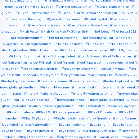
Markets değerlendirme
Grn Markets inceleme
Grn Markets nasıl
Grn Markets
nedir
Grn Markets şikayetler
Grn Markets yorumlar
Güncel Shiba Analizi
güveni
Güvenilir forex firmaları
Güvenilir Forex Firması nasıl anlaşılır
Güvenilir
Forex Firması Nasıl Seçili
güvenli forex firması
hedef capital
hedef capital
güvenilir mi
hedef capital inceleme
hedef capital lisanslı mı
hedef capital
şikayetler
Hızlı Forex
Hızlı Fx
Hızlı Fx Güvenilir Mi
hot forex
hot forex 2022
hot forex güvenilir mi
hot forex inceleme
hot forex lisanslı mı
hot forex
şikayetler
Hun fx güvenilir mi
Hun fx inceleme
Hun fx nasıl
Hun fx nedir
Hun fx şikayetler
Hun fx yorumlar
idol fx bonus ve kampanyalar
İdol FX güvenilir
mi
idol fx güvenilir mi
idol fx hesap türleri
idol fx lisans
İdol FX lisanslı m
idol fx lisanslı mı
İdol FX Nasıl
idol fx nasıl
idol fx para yatırma ve çekme
idol fx
şikayetler
ind yatırım güvenilir mi
ind yatırım inceleme
ind yatırım nasıl
ind
yatırım nedir
ind yatırım şikayetler
ind yatırım yorumlar
index fx
index fx 2022
index fx güvenilir mi
index fx inceleme
index fx lisanslı mı
index fx şikayetler
inova global güvenilir mi
interaktif yatırım
interaktif yatırım güvenilir mi
interaktif
yatırım nasıl
interaktif yatırım şikayetler
interaktif yatırım yorumlar
ınova global
güvenilir mi
ınova global nasıl
ınova global nedir
ınova global şikayetler
ınova
global yorumlar
kale fx
kale fx güvenilir mi
kale fx lisnslı mı
kale fx şikayetler
kale fxinceleme
Klas FX
Klas FX güvenilir mi
Klas FX inceleme
Klas FX
lisanslımı
Klas FX şikayetler
Kripto ile ödeme alan forex firmaları
Kripto Yatırım
Tavsiyeleri
lidya fx güvenilir mi
lidya fx inceleme
lidya fx naıl
lidya fx nasıl
lidya fx nedir
lidya fx şikayetler
lidya trade
lidya trade güvenilir mi
lidya trade
inceleme
lidya trade lisanslı mı
lidya trade şikayetler
Lisanslı Forex Firmaası