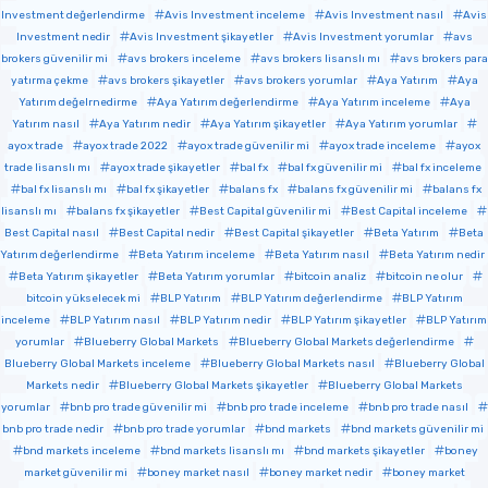
Investment değerlendirme
Avis Investment inceleme
Avis Investment nasıl
Avis
Investment nedir
Avis Investment şikayetler
Avis Investment yorumlar
avs
brokers güvenilir mi
avs brokers inceleme
avs brokers lisanslı mı
avs brokers para
yatırma çekme
avs brokers şikayetler
avs brokers yorumlar
Aya Yatırım
Aya
Yatırım değelrnedirme
Aya Yatırım değerlendirme
Aya Yatırım inceleme
Aya
Yatırım nasıl
Aya Yatırım nedir
Aya Yatırım şikayetler
Aya Yatırım yorumlar
ayox trade
ayox trade 2022
ayox trade güvenilir mi
ayox trade inceleme
ayox
trade lisanslı mı
ayox trade şikayetler
bal fx
bal fx güvenilir mi
bal fx inceleme
bal fx lisanslı mı
bal fx şikayetler
balans fx
balans fx güvenilir mi
balans fx
lisanslı mı
balans fx şikayetler
Best Capital güvenilir mi
Best Capital inceleme
Best Capital nasıl
Best Capital nedir
Best Capital şikayetler
Beta Yatırım
Beta
Yatırım değerlendirme
Beta Yatırım inceleme
Beta Yatırım nasıl
Beta Yatırım nedir
Beta Yatırım şikayetler
Beta Yatırım yorumlar
bitcoin analiz
bitcoin ne olur
bitcoin yükselecek mi
BLP Yatırım
BLP Yatırım değerlendirme
BLP Yatırım
inceleme
BLP Yatırım nasıl
BLP Yatırım nedir
BLP Yatırım şikayetler
BLP Yatırım
yorumlar
Blueberry Global Markets
Blueberry Global Markets değerlendirme
Blueberry Global Markets inceleme
Blueberry Global Markets nasıl
Blueberry Global
Markets nedir
Blueberry Global Markets şikayetler
Blueberry Global Markets
yorumlar
bnb pro trade güvenilir mi
bnb pro trade inceleme
bnb pro trade nasıl
bnb pro trade nedir
bnb pro trade yorumlar
bnd markets
bnd markets güvenilir mi
bnd markets inceleme
bnd markets lisanslı mı
bnd markets şikayetler
boney
market güvenilir mi
boney market nasıl
boney market nedir
boney market