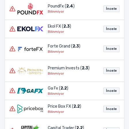
PoundFx (
2.4
)
İncele
Bilinmiyor
Ekol FX (
2.3
)
İncele
Bilinmiyor
Forte Grand (
2.3
)
İncele
Bilinmiyor
Premium Invests (
2.3
)
İncele
Bilinmiyor
Ga Fx (
2.2
)
İncele
Bilinmiyor
Price Box FX (
2.2
)
İncele
Bilinmiyor
Capital Trader (
2.2
)