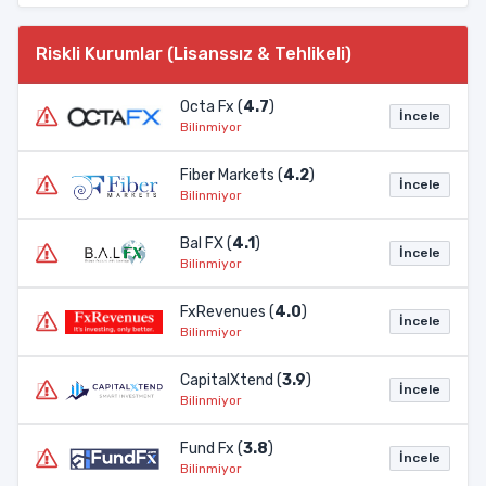
Riskli Kurumlar (Lisanssız & Tehlikeli)
Octa Fx (
4.7
)
İncele
Bilinmiyor
Fiber Markets (
4.2
)
İncele
Bilinmiyor
Bal FX (
4.1
)
İncele
Bilinmiyor
FxRevenues (
4.0
)
İncele
Bilinmiyor
CapitalXtend (
3.9
)
İncele
Bilinmiyor
Fund Fx (
3.8
)
İncele
Bilinmiyor