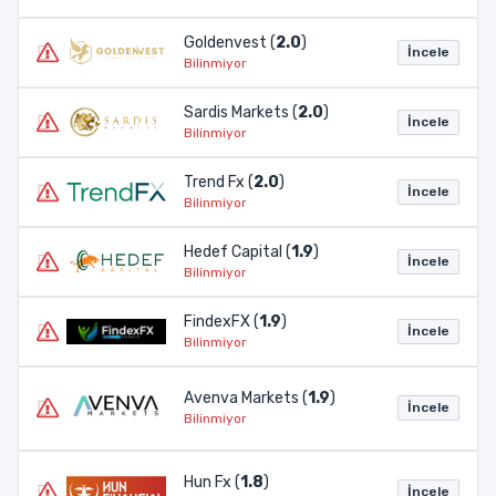
Goldenvest (
2.0
)
İncele
Bilinmiyor
Sardis Markets (
2.0
)
İncele
Bilinmiyor
Trend Fx (
2.0
)
İncele
Bilinmiyor
Hedef Capital (
1.9
)
İncele
Bilinmiyor
FindexFX (
1.9
)
İncele
Bilinmiyor
Avenva Markets (
1.9
)
İncele
Bilinmiyor
Hun Fx (
1.8
)
İncele