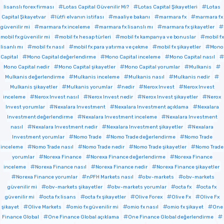
lisanslı forex firması
Lotas Capital Güvenilir Mi?
Lotas Capital Şikayetleri
Lotas
Capital Şikayetvar
lütfi elvanın istifası
maaliye bakanı
marmara fx
marmara fx
güvenilir mi
marmara fx inceleme
marmara fx lisanslı mı
marmara fx şikayetler
mobil fx güvenilir mi
mobil fx hesap türleri
mobil fx kampanya ve bonuslar
mobil fx
lisanlı mı
mobil fx nasıl
mobil fx para yatırma ve çekme
mobil fx şikayetler
Mono
Capital
Mono Capital değerlendirme
Mono Capital inceleme
Mono Capital nasıl
Mono Capital nedir
Mono Capital şikayetler
Mono Capital yorumlar
Mulkanis
Mulkanis değerlendirme
Mulkanis inceleme
Mulkanis nasıl
Mulkanis nedir
Mulkanis şikayetler
Mulkanis yorumlar
nedir
Nerox Invest
Nerox Invest
inceleme
Nerox Invest nasıl
Nerox Invest nedir
Nerox Invest şikayetler
Nerox
Invest yorumlar
Nexalara Investment
Nexalara Investment açıklama
Nexalara
Investment değerlendirme
Nexalara Investment inceleme
Nexalara Investment
nasıl
Nexalara Investment nedir
Nexalara Investment şikayetler
Nexalara
Investment yorumlar
Nomo Trade
Nomo Trade değerlendirme
Nomo Trade
inceleme
Nomo Trade nasıl
Nomo Trade nedir
Nomo Trade şikayetler
Nomo Trade
yorumlar
Norexa Finance
Norexa Finance değerlendirme
Norexa Finance
inceleme
Norexa Finance nasıl
Norexa Finance nedir
Norexa Finance şikayetler
Norexa Finance yorumlar
nPFH Markets nasıl
obv-markets
obv-markets
güvenilir mi
obv-markets şikayetler
obv-markets yorumlar
octa fx
octa fx
güvenilir mi
octa fx lisans
octa fx şikayetler
Olive Forex
Olive Fx
Olive Fx
şikayet
Olive Markets
omio fx güvenilir mi
omio fx nasıl
omio fx şikayet
One
Finance Global
One Finance Global açıklama
One Finance Global değerlendirme