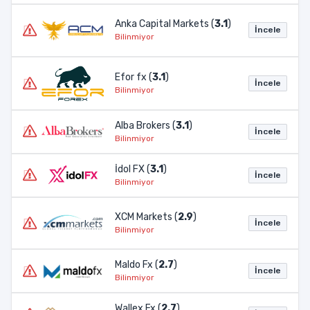
Anka Capital Markets (
3.1
)
İncele
Bilinmiyor
Efor fx (
3.1
)
İncele
Bilinmiyor
Alba Brokers (
3.1
)
İncele
Bilinmiyor
İdol FX (
3.1
)
İncele
Bilinmiyor
XCM Markets (
2.9
)
İncele
Bilinmiyor
Maldo Fx (
2.7
)
İncele
Bilinmiyor
Wallex Fx (
2.7
)