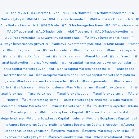
5 Kasım 2021
A Markets Güvenilir Mi?
A Markets İ
A Markets İnceleme
A
Markets Şikayet
Aktif Forex
Aktif Forex Güvenilir mi
Alba Brokers Güvenilir Mi?
Alba Brokers Lisanslı Mı?
ALG Trade
ALG Trade değerlendirme
ALG Trade inceleme
ALG Trade nasıl
ALG Trade nedir
ALG Trade nedri
ALG Trade şikayetler
ALG Trade yorumlar
AllWays İnvestments nasıl
AllWays İnvestments nedir
AllWays İnvestments şikayetler
AllWays İnvestments yorumlar
Altın Analizi
amor
fx
amor fx güvenilir mi
amor fx inceleme
amor fx lisanslı mı
amor fx şikayetler
analiz
anat fx güvenilir mi
anat fx lisanslı mı
anat fx nasıl
anat fx nedir
anat fx şikayetler
anat fx yorumlar
anka capital markets bonus ve kampanyalar
anka capital markets güvenilir mi
anka capital markets hesap türleri
anka capital
markets lisanslı mı
anka capital markets nasıl
anka capital markets para yatırma
çekme
anka capital markets şikayetler
as fx
as fx güvenilir mi
as fx hesap
türleri
as fx incelem
as fx inceleme
as fx lisanslı mı
asal forex güvenilir mi
asal forex nasıl
asal forex nedir
asal forex şikayetler
asal forex yorumlar
Auro
Markets
Auro Markets açıklama
Auro Markets değerlendirme
Auro Markets
inceleme
Auro Markets nasıl
Auro Markets nedir
Auro Markets şikayetler
Auro
Markets yorumlar
Aurora Bosphorus Capital
Aurora Bosphorus Capital
değerlendirme
Aurora Bosphorus Capital inceleme
Aurora Bosphorus Capital nasıl
Aurora Bosphorus Capital nedir
Aurora Bosphorus Capital şikayetler
Aurora
Bosphorus Capital yorumlar
avenva-markets
avenva-markets güvenilir mi
avenva-markets şikayetler
avenva-markets yorumlar
Avis Investment
Avis