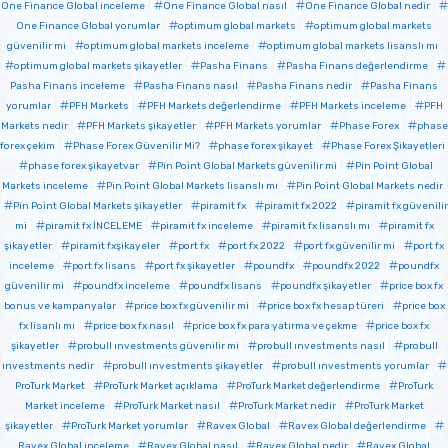
One Finance Global inceleme
One Finance Global nasıl
One Finance Global nedir
One Finance Global yorumlar
optimum global markets
optimum global markets
güvenilir mi
optimum global markets inceleme
optimum global markets lisanslı mı
optimum global markets şikayetler
Pasha Finans
Pasha Finans değerlendirme
Pasha Finans inceleme
Pasha Finans nasıl
Pasha Finans nedir
Pasha Finans
yorumlar
PFH Markets
PFH Markets değerlendirme
PFH Markets inceleme
PFH
Markets nedir
PFH Markets şikayetler
PFH Markets yorumlar
Phase Forex
phase
forex çekim
Phase Forex Güvenilir Mi?
phase forex şikayet
Phase Forex Şikayetleri
phase forex şikayetvar
Pin Point Global Markets güvenilir mi
Pin Point Global
Markets inceleme
Pin Point Global Markets lisanslı mı
Pin Point Global Markets nedir
Pin Point Global Markets şikayetler
piramit fx
piramit fx 2022
piramit fx güvenilir
mi
piramit fx İNCELEME
piramit fx inceleme
piramit fx lisanslı mı
piramit fx
şikayetler
piramit fxşikayeler
port fx
port fx 2022
port fx güvenilir mi
port fx
inceleme
port fx lisans
port fx şikayetler
poundfx
poundfx 2022
poundfx
güvenilir mi
poundfx inceleme
poundfx lisans
poundfx şikayetler
price box fx
bonus ve kampanyalar
price box fx güvenilir mi
price box fx hesap türeri
price box
fx lisanlı mı
price box fx nasıl
price box fx para yatırma ve çekme
price box fx
şikayetler
probull ınvestments güvenilir mi
probull ınvestments nasıl
probull
ınvestments nedir
probull ınvestments şikayetler
probull ınvestments yorumlar
ProTurk Market
ProTurk Market açıklama
ProTurk Market değerlendirme
ProTurk
Market inceleme
ProTurk Market nasıl
ProTurk Market nedir
ProTurk Market
şikayetler
ProTurk Market yorumlar
Ravex Global
Ravex Global değerlendirme
Ravex Global inceleme
Ravex Global nasıl
Ravex Global nedir
Ravex Global