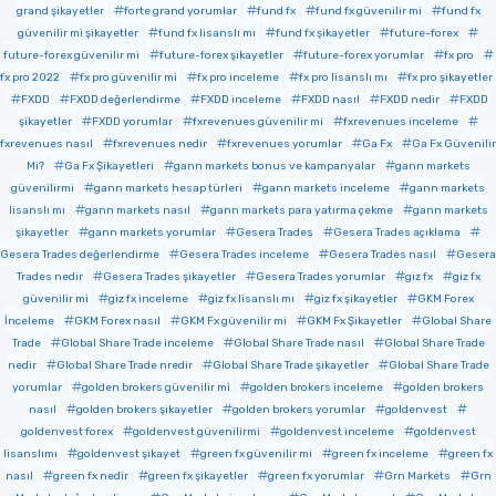
grand şikayetler
forte grand yorumlar
fund fx
fund fx güvenilir mi
fund fx
güvenilir mi şikayetler
fund fx lisanslı mı
fund fx şikayetler
future-forex
future-forex güvenilir mi
future-forex şikayetler
future-forex yorumlar
fx pro
fx pro 2022
fx pro güvenilir mi
fx pro inceleme
fx pro lisanslı mı
fx pro şikayetler
FXDD
FXDD değerlendirme
FXDD inceleme
FXDD nasıl
FXDD nedir
FXDD
şikayetler
FXDD yorumlar
fxrevenues güvenilir mi
fxrevenues inceleme
fxrevenues nasıl
fxrevenues nedir
fxrevenues yorumlar
Ga Fx
Ga Fx Güvenilir
Mi?
Ga Fx Şikayetleri
gann markets bonus ve kampanyalar
gann markets
güvenilirmi
gann markets hesap türleri
gann markets inceleme
gann markets
lisanslı mı
gann markets nasıl
gann markets para yatırma çekme
gann markets
şikayetler
gann markets yorumlar
Gesera Trades
Gesera Trades açıklama
Gesera Trades değerlendirme
Gesera Trades inceleme
Gesera Trades nasıl
Gesera
Trades nedir
Gesera Trades şikayetler
Gesera Trades yorumlar
giz fx
giz fx
güvenilir mi
giz fx inceleme
giz fx lisanslı mı
giz fx şikayetler
GKM Forex
İnceleme
GKM Forex nasıl
GKM Fx güvenilir mi
GKM Fx Şikayetler
Global Share
Trade
Global Share Trade inceleme
Global Share Trade nasıl
Global Share Trade
nedir
Global Share Trade nredir
Global Share Trade şikayetler
Global Share Trade
yorumlar
golden brokers güvenilir mi
golden brokers inceleme
golden brokers
nasıl
golden brokers şikayetler
golden brokers yorumlar
goldenvest
goldenvest forex
goldenvest güvenilirmi
goldenvest inceleme
goldenvest
lisanslımı
goldenvest şikayet
green fx güvenilir mi
green fx inceleme
green fx
nasıl
green fx nedir
green fx şikayetler
green fx yorumlar
Grn Markets
Grn