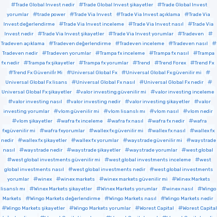
Trade Global Invest nedir
Trade Global Invest şikayetler
Trade Global Invest
yorumlar
trade power
Trade Via Invest
Trade Via Invest açıklama
Trade Via
Invest değerlendirme
Trade Via Invest inceleme
Trade Via Invest nasıl
Trade Via
Invest nedir
Trade Via Invest şikayetler
Trade Via Invest yorumlar
Tradeven
Tradeven açıklama
Tradeven değerlendirme
Tradeven inceleme
Tradeven nasıl
Tradeven nedir
Tradeven yorumlar
Trampa fx inceleme
Trampa fx nasıl
Trampa
fx nedir
Trampa fx şikayetler
Trampa fx yorumlar
Trend
Trend Forex
Trend Fx
Trend Fx Güvenilİr Mi
Universal Global Fx
Universal Global Fx güvenilir mi
Universal Global Fx lisans
Universal Global Fx nasıl
Universal Global Fx nedir
Universal Global Fx şikayetler
valor investing güvenilir mi
valor investing inceleme
valor investing nasıl
valor investing nedir
valor investing şikayetler
valor
investing yorumlar
vlom güvenilir mi
vlom lisanslı mı
vlom nasıl
vlom nedir
vlom şikayetler
wafra fx inceleme
wafra fx nasıl
wafra fx nedir
wafra
fxgüvenilir mi
wafra fxyorumlar
wallex fx güvenilir mi
wallex fx nasıl
wallex fx
nedir
wallex fx şikayetler
wallex fx yorumlar
waystrade güvenilir mi
waystrade
nasıl
waystrade nedir
waystrade şikayetler
waystrade yorumlar
west global
west global investments güvenilir mi
west global investments inceleme
west
global investments nasıl
west global investments nedir
west global investments
yorumlar
winex
winex markets
winex markets güvenilir mi
Winex Markets
lisanslı mı
Winex Markets şikayetler
Winex Markets yorumlar
winex nasıl
Wingo
Markets
Wingo Markets değerlendirme
Wingo Markets nasıl
Wingo Markets nedir
Wingo Markets şikayetler
Wingo Markets yorumlar
Worest Capital
Worest Capital