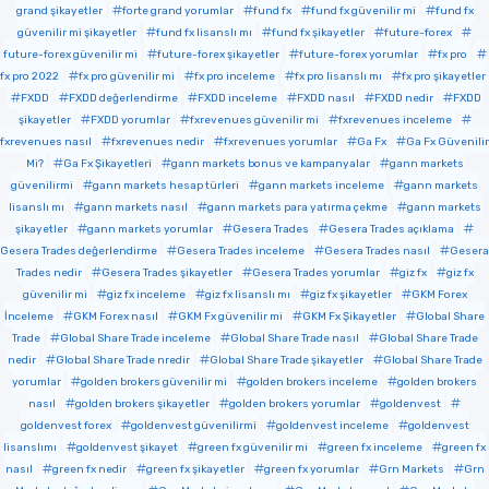
grand şikayetler
forte grand yorumlar
fund fx
fund fx güvenilir mi
fund fx
güvenilir mi şikayetler
fund fx lisanslı mı
fund fx şikayetler
future-forex
future-forex güvenilir mi
future-forex şikayetler
future-forex yorumlar
fx pro
fx pro 2022
fx pro güvenilir mi
fx pro inceleme
fx pro lisanslı mı
fx pro şikayetler
FXDD
FXDD değerlendirme
FXDD inceleme
FXDD nasıl
FXDD nedir
FXDD
şikayetler
FXDD yorumlar
fxrevenues güvenilir mi
fxrevenues inceleme
fxrevenues nasıl
fxrevenues nedir
fxrevenues yorumlar
Ga Fx
Ga Fx Güvenilir
Mi?
Ga Fx Şikayetleri
gann markets bonus ve kampanyalar
gann markets
güvenilirmi
gann markets hesap türleri
gann markets inceleme
gann markets
lisanslı mı
gann markets nasıl
gann markets para yatırma çekme
gann markets
şikayetler
gann markets yorumlar
Gesera Trades
Gesera Trades açıklama
Gesera Trades değerlendirme
Gesera Trades inceleme
Gesera Trades nasıl
Gesera
Trades nedir
Gesera Trades şikayetler
Gesera Trades yorumlar
giz fx
giz fx
güvenilir mi
giz fx inceleme
giz fx lisanslı mı
giz fx şikayetler
GKM Forex
İnceleme
GKM Forex nasıl
GKM Fx güvenilir mi
GKM Fx Şikayetler
Global Share
Trade
Global Share Trade inceleme
Global Share Trade nasıl
Global Share Trade
nedir
Global Share Trade nredir
Global Share Trade şikayetler
Global Share Trade
yorumlar
golden brokers güvenilir mi
golden brokers inceleme
golden brokers
nasıl
golden brokers şikayetler
golden brokers yorumlar
goldenvest
goldenvest forex
goldenvest güvenilirmi
goldenvest inceleme
goldenvest
lisanslımı
goldenvest şikayet
green fx güvenilir mi
green fx inceleme
green fx
nasıl
green fx nedir
green fx şikayetler
green fx yorumlar
Grn Markets
Grn