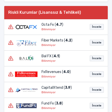
Riskli Kurumlar (Lisanssız & Tehlikeli)
Octa Fx (
4.7
)
İncele
Bilinmiyor
Fiber Markets (
4.2
)
İncele
Bilinmiyor
Bal FX (
4.1
)
İncele
Bilinmiyor
FxRevenues (
4.0
)
İncele
Bilinmiyor
CapitalXtend (
3.9
)
İncele
Bilinmiyor
Fund Fx (
3.8
)
İncele
Bilinmiyor