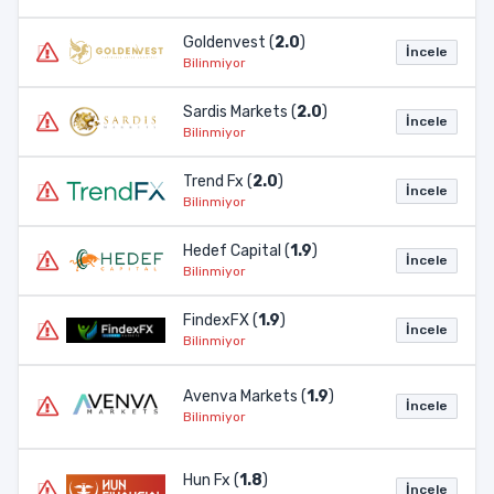
Goldenvest (
2.0
)
İncele
Bilinmiyor
Sardis Markets (
2.0
)
İncele
Bilinmiyor
Trend Fx (
2.0
)
İncele
Bilinmiyor
Hedef Capital (
1.9
)
İncele
Bilinmiyor
FindexFX (
1.9
)
İncele
Bilinmiyor
Avenva Markets (
1.9
)
İncele
Bilinmiyor
Hun Fx (
1.8
)
İncele