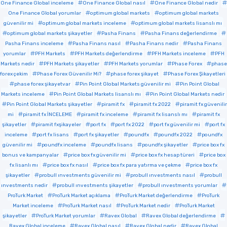
One Finance Global inceleme
One Finance Global nasıl
One Finance Global nedir
One Finance Global yorumlar
optimum global markets
optimum global markets
güvenilir mi
optimum global markets inceleme
optimum global markets lisanslı mı
optimum global markets şikayetler
Pasha Finans
Pasha Finans değerlendirme
Pasha Finans inceleme
Pasha Finans nasıl
Pasha Finans nedir
Pasha Finans
yorumlar
PFH Markets
PFH Markets değerlendirme
PFH Markets inceleme
PFH
Markets nedir
PFH Markets şikayetler
PFH Markets yorumlar
Phase Forex
phase
forex çekim
Phase Forex Güvenilir Mi?
phase forex şikayet
Phase Forex Şikayetleri
phase forex şikayetvar
Pin Point Global Markets güvenilir mi
Pin Point Global
Markets inceleme
Pin Point Global Markets lisanslı mı
Pin Point Global Markets nedir
Pin Point Global Markets şikayetler
piramit fx
piramit fx 2022
piramit fx güvenilir
mi
piramit fx İNCELEME
piramit fx inceleme
piramit fx lisanslı mı
piramit fx
şikayetler
piramit fxşikayeler
port fx
port fx 2022
port fx güvenilir mi
port fx
inceleme
port fx lisans
port fx şikayetler
poundfx
poundfx 2022
poundfx
güvenilir mi
poundfx inceleme
poundfx lisans
poundfx şikayetler
price box fx
bonus ve kampanyalar
price box fx güvenilir mi
price box fx hesap türeri
price box
fx lisanlı mı
price box fx nasıl
price box fx para yatırma ve çekme
price box fx
şikayetler
probull ınvestments güvenilir mi
probull ınvestments nasıl
probull
ınvestments nedir
probull ınvestments şikayetler
probull ınvestments yorumlar
ProTurk Market
ProTurk Market açıklama
ProTurk Market değerlendirme
ProTurk
Market inceleme
ProTurk Market nasıl
ProTurk Market nedir
ProTurk Market
şikayetler
ProTurk Market yorumlar
Ravex Global
Ravex Global değerlendirme
Ravex Global inceleme
Ravex Global nasıl
Ravex Global nedir
Ravex Global