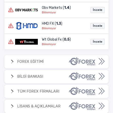
Obv Markets (
1.4
)
İncele
Bilinmiyor
HMD FX (
1.3
)
İncele
Bilinmiyor
Wt Global Fx (
0,5
)
İncele
Bilinmiyor
FOREX EĞİTİMİ
BİLGİ BANKASI
TÜM FOREX FİRMALARI
LİSANS & AÇIKLAMALAR