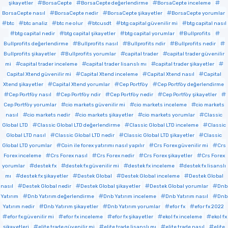
şikayetler
BorsaCepte
BorsaCepte değerlendirme
BorsaCepte inceleme
BorsaCepte nasıl
BorsaCepte nedir
BorsaCepte şikayetler
BorsaCepte yorumlar
btc
btc analiz
btc ne olur
btcusdt
btg capital güvenilir mi
btg capital nasıl
btg capital nedir
btg capital şikayetler
btg capital yorumlar
Bullprofits
Bullprofits değerlendirme
Bullprofits nasıl
Bullprofits ndir
Bullprofits nedir
Bullprofits şikayetler
Bullprofits yorumlar
capital trader
capital trader güvenilir
mi
capital trader inceleme
capital trader lisanslı mı
capital trader şikayetler
Capital Xtend güvenilir mi
Capital Xtend inceleme
Capital Xtend nasıl
Capital
Xtend şikayetler
Capital Xtend yorumlar
Cep Portföy
Cep Portföy değerlendirme
Cep Portföy nasıl
Cep Portföy ndir
Cep Portföy nedir
Cep Portföy şikayetler
Cep Portföy yorumlar
cio markets güvenilir mi
cio markets inceleme
cio markets
nasıl
cio markets nedir
cio markets şikayetler
cio markets yorumlar
Classic
Global LTD
Classic Global LTD değerlendirme
Classic Global LTD inceleme
Classic
Global LTD nasıl
Classic Global LTD nedir
Classic Global LTD şikayetler
Classic
Global LTD yorumlar
Coin ile forex yatırımı nasıl yapılır
Crs Forex güvenilir mi
Crs
Forex inceleme
Crs Forex nasıl
Crs Forex nedir
Crs Forex şikayetler
Crs Forex
yorumlar
destek fx
destek fx güvenilir mi
destek fx inceleme
destek fx lisanslı
mı
destek fx şikayetler
Destek Global
Destek Global inceleme
Destek Global
nasıl
Destek Global nedir
Destek Global şikayetler
Destek Global yorumlar
Dnb
Yatırım
Dnb Yatırım değerlendirme
Dnb Yatırım inceleme
Dnb Yatırım nasıl
Dnb
Yatırım nedir
Dnb Yatırım şikayetler
Dnb Yatırım yorumlar
efor fx
efor fx 2022
efor fx güvenilir mi
efor fx inceleme
efor fx şikayetler
ekol fx inceleme
ekol fx
şikayetleri
elite trade güvenilir mi
elite trade lisanslı mı
elite trade nasıl
elite