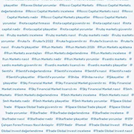
şikayetler
Ravex Global yorumlar
Rossi Capital Markets
Rossi Capital Markets
değerlendirme
Rossi Capital Markets inceleme
Rossi Capital Markets nasıl
Rossi
Capital Markets nedir
Rossi Capital Markets şikayetler
Rossi Capital Markets
yorumlar
rota capital firmaso
rota capital güvenilir mi
rota capital nasıl
rota
capital nedir
rota capital şikayetler
rota capital yorumlar
ruby markets güvenilir
mi
ruby markets inceleme
ruby markets nasıl
ruby markets nedir
ruby markets
yorumlar
ruka fx
ruka fx 2022
ruka fx güvenilir mi
ruka fx lisanslı mı
ruka fx
nasıl
ruka fx şikayetler
Run Markets
Run Markets 2026
Run Markets açıklama
Run Markets avantajları
Run Markets değerlendirme
Run Markets inceleme
Run Markets nasıl
Run Markets nedir
Run Markets yorumlar
sardis markets
sardis markets güvenilir mi
sardis markets lisanslı mı
sardis markets şikayetler
SentiFx
SentiFx değerlendirme
SentiFx inceleme
SentiFx nasıl
SentiFx nedir
SentiFx şikayetler
SentiFx yorumlar
Shiba
Shiba ne olur
Şikayetler
şikayetler
Sky Financial Market
Sky Financial Market güvenilir mi
Sky Financial
Market inceleme
Sky Financial Market lisanslı mı
Sky Financial Market nasıl
Smh
Markets
Smh Markets değerlendirme
Smh Markets inceleme
Smh Markets nasıl
Smh Markets nedir
Smh Markets şikayetler
Smh Markets yorumlar
Space Global
Trade
Space Global Trade güvenilir mi
Space Global Trade şikayet
Space Global
Trade yorumlar
StarTrader
StarTrader değerlendirme
StarTrader inceleme
StarTrader nasıl
StarTrader nedir
StarTrader şikayetler
StarTrader yorumlar
STP
Çalışan Forex Firması Nasıl Anlaşılır
STP Nedir
temel
Trade Global Invest
Trade
Global Invest değerlendirme
Trade Global Invest inceleme
Trade Global Invest nasıl