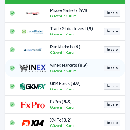
Phase Markets (
9.1
)
İncele
Güvenilir Kurum
Trade Global Invest (
9
)
İncele
Güvenilir Kurum
Run Markets (
9
)
İncele
Güvenilir Kurum
Winex Markets (
8.9
)
İncele
Güvenilir Kurum
GKM Forex (
8.9
)
İncele
Güvenilir Kurum
FxPro (
8.3
)
İncele
Güvenilir Kurum
XM Fx (
8.2
)
İncele
Güvenilir Kurum