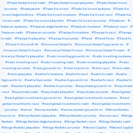
Trade Global Invest nedir
Trade Global Invest şikayetler
Trade Global Invest
yorumlar
trade power
Trade Via Invest
Trade Via Invest açıklama
Trade Via
Invest değerlendirme
Trade Via Invest inceleme
Trade Via Invest nasıl
Trade Via
Invest nedir
Trade Via Invest şikayetler
Trade Via Invest yorumlar
Tradeven
Tradeven açıklama
Tradeven değerlendirme
Tradeven inceleme
Tradeven nasıl
Tradeven nedir
Tradeven yorumlar
Trampa fx inceleme
Trampa fx nasıl
Trampa
fx nedir
Trampa fx şikayetler
Trampa fx yorumlar
Trend
Trend Forex
Trend Fx
Trend Fx Güvenilİr Mi
Universal Global Fx
Universal Global Fx güvenilir mi
Universal Global Fx lisans
Universal Global Fx nasıl
Universal Global Fx nedir
Universal Global Fx şikayetler
valor investing güvenilir mi
valor investing inceleme
valor investing nasıl
valor investing nedir
valor investing şikayetler
valor
investing yorumlar
vlom güvenilir mi
vlom lisanslı mı
vlom nasıl
vlom nedir
vlom şikayetler
wafra fx inceleme
wafra fx nasıl
wafra fx nedir
wafra
fxgüvenilir mi
wafra fxyorumlar
wallex fx güvenilir mi
wallex fx nasıl
wallex fx
nedir
wallex fx şikayetler
wallex fx yorumlar
waystrade güvenilir mi
waystrade
nasıl
waystrade nedir
waystrade şikayetler
waystrade yorumlar
west global
west global investments güvenilir mi
west global investments inceleme
west
global investments nasıl
west global investments nedir
west global investments
yorumlar
winex
winex markets
winex markets güvenilir mi
Winex Markets
lisanslı mı
Winex Markets şikayetler
Winex Markets yorumlar
winex nasıl
Wingo
Markets
Wingo Markets değerlendirme
Wingo Markets nasıl
Wingo Markets nedir
Wingo Markets şikayetler
Wingo Markets yorumlar
Worest Capital
Worest Capital