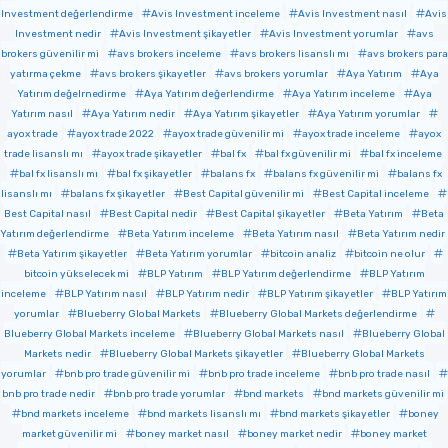
Investment değerlendirme
Avis Investment inceleme
Avis Investment nasıl
Avis
Investment nedir
Avis Investment şikayetler
Avis Investment yorumlar
avs
brokers güvenilir mi
avs brokers inceleme
avs brokers lisanslı mı
avs brokers para
yatırma çekme
avs brokers şikayetler
avs brokers yorumlar
Aya Yatırım
Aya
Yatırım değelrnedirme
Aya Yatırım değerlendirme
Aya Yatırım inceleme
Aya
Yatırım nasıl
Aya Yatırım nedir
Aya Yatırım şikayetler
Aya Yatırım yorumlar
ayox trade
ayox trade 2022
ayox trade güvenilir mi
ayox trade inceleme
ayox
trade lisanslı mı
ayox trade şikayetler
bal fx
bal fx güvenilir mi
bal fx inceleme
bal fx lisanslı mı
bal fx şikayetler
balans fx
balans fx güvenilir mi
balans fx
lisanslı mı
balans fx şikayetler
Best Capital güvenilir mi
Best Capital inceleme
Best Capital nasıl
Best Capital nedir
Best Capital şikayetler
Beta Yatırım
Beta
Yatırım değerlendirme
Beta Yatırım inceleme
Beta Yatırım nasıl
Beta Yatırım nedir
Beta Yatırım şikayetler
Beta Yatırım yorumlar
bitcoin analiz
bitcoin ne olur
bitcoin yükselecek mi
BLP Yatırım
BLP Yatırım değerlendirme
BLP Yatırım
inceleme
BLP Yatırım nasıl
BLP Yatırım nedir
BLP Yatırım şikayetler
BLP Yatırım
yorumlar
Blueberry Global Markets
Blueberry Global Markets değerlendirme
Blueberry Global Markets inceleme
Blueberry Global Markets nasıl
Blueberry Global
Markets nedir
Blueberry Global Markets şikayetler
Blueberry Global Markets
yorumlar
bnb pro trade güvenilir mi
bnb pro trade inceleme
bnb pro trade nasıl
bnb pro trade nedir
bnb pro trade yorumlar
bnd markets
bnd markets güvenilir mi
bnd markets inceleme
bnd markets lisanslı mı
bnd markets şikayetler
boney
market güvenilir mi
boney market nasıl
boney market nedir
boney market