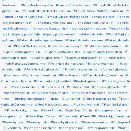
trade nedir
elite trade şikayetler
Emirati Global Markets
Emirati Global Markets
güvenilir mi
Emirati Global Markets inceleme
Emirati Global Markets lisanslı mı
Emirati Global Markets nasıl
Emirati Global Markets nedir
endex markets
endex
markets güvenilir mi
endex markets inceleme
endex markets lisanslı mı
endex
markets şikayetler
envoy pro fx güvenilir mi
envoy pro fx inceleme
envoy pro fx
nasıl
envoy pro fx nedir
envoy pro fx yorumlar
Exfast Markets
Exfast Markets
açıklama
Exfast Markets değerlendirme
Exfast Markets inceleme
Exfast Markets
nasıl
Exfast Markets nedir
Exfast Markets şikayet
Exfast Markets yorumlar
Expert Capital güvenilir mi
Expert Capital inceleme
Expert Capital Lisanslı mı
Expert Capital nasıl
Expert Capital nedir
Expert Capital şikayetler
Felix Markets
Felix Markets değerlendirme
Felix Markets inceleme
Felix Markets nasıl
Felix
Markets nedir
Felix Markets şikayetler
Felix Markets yorumlar
fgc bors şikayetler
fgc borsa
fgc borsa güvenilir mi
Fiber Markets
Fiber Markets güvenilir mi
Fiber markets lisansı
fiber markets şikayetleri
findexfx güvenil
findexfx güvenilir
mi
findexfx inceleme
findexfx nasıl
findexfx nedir
findexfx şikayetler
findexfx yorumlar
finx brokers güvenilir mi
finx brokers inceleme
finx brokers
nasıl
finx brokers yorumlar
fiz fx
Flux-Market
Flux-Market açıklama
Flux-
Market değerlendirme
Flux-Market inceleme
Flux-Market nasıl
Flux-Market nedir
Flux-Market yorumlar
Forex Firmaları Seçimi Nasıl Yapılır
forex güvenilir mi
forex güvenli mi
Forex Kripto Yatırım
forex nedir
Forex STP
forex tıj güvenilir mi
forex tıj nasıl
forex tıj nedir
forex tıj şikayetler
forex tıj yorumlar
forte grand
güvenilir mi
forte grand inceleme
forte grand nasıl
forte grand nedir
forte