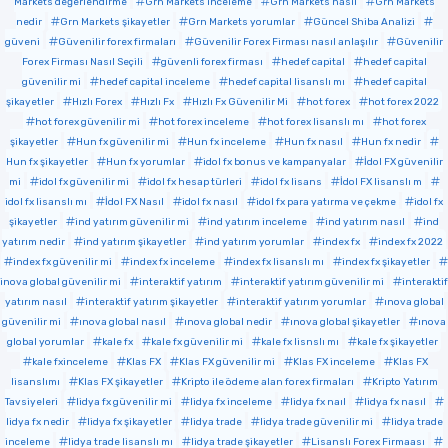
Markets değerlendirme
Grn Markets inceleme
Grn Markets nasıl
Grn Markets
nedir
Grn Markets şikayetler
Grn Markets yorumlar
Güncel Shiba Analizi
güveni
Güvenilir forex firmaları
Güvenilir Forex Firması nasıl anlaşılır
Güvenilir
Forex Firması Nasıl Seçili
güvenli forex firması
hedef capital
hedef capital
güvenilir mi
hedef capital inceleme
hedef capital lisanslı mı
hedef capital
şikayetler
Hızlı Forex
Hızlı Fx
Hızlı Fx Güvenilir Mi
hot forex
hot forex 2022
hot forex güvenilir mi
hot forex inceleme
hot forex lisanslı mı
hot forex
şikayetler
Hun fx güvenilir mi
Hun fx inceleme
Hun fx nasıl
Hun fx nedir
Hun fx şikayetler
Hun fx yorumlar
idol fx bonus ve kampanyalar
İdol FX güvenilir
mi
idol fx güvenilir mi
idol fx hesap türleri
idol fx lisans
İdol FX lisanslı m
idol fx lisanslı mı
İdol FX Nasıl
idol fx nasıl
idol fx para yatırma ve çekme
idol fx
şikayetler
ind yatırım güvenilir mi
ind yatırım inceleme
ind yatırım nasıl
ind
yatırım nedir
ind yatırım şikayetler
ind yatırım yorumlar
index fx
index fx 2022
index fx güvenilir mi
index fx inceleme
index fx lisanslı mı
index fx şikayetler
inova global güvenilir mi
interaktif yatırım
interaktif yatırım güvenilir mi
interaktif
yatırım nasıl
interaktif yatırım şikayetler
interaktif yatırım yorumlar
ınova global
güvenilir mi
ınova global nasıl
ınova global nedir
ınova global şikayetler
ınova
global yorumlar
kale fx
kale fx güvenilir mi
kale fx lisnslı mı
kale fx şikayetler
kale fxinceleme
Klas FX
Klas FX güvenilir mi
Klas FX inceleme
Klas FX
lisanslımı
Klas FX şikayetler
Kripto ile ödeme alan forex firmaları
Kripto Yatırım
Tavsiyeleri
lidya fx güvenilir mi
lidya fx inceleme
lidya fx naıl
lidya fx nasıl
lidya fx nedir
lidya fx şikayetler
lidya trade
lidya trade güvenilir mi
lidya trade
inceleme
lidya trade lisanslı mı
lidya trade şikayetler
Lisanslı Forex Firmaası