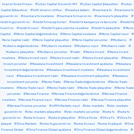
lisanslı forex firması
Lotas Capital Güvenilir Mi?
Lotas Capital Şikayetleri
Lotas
Capital Şikayetvar
lütfi elvanın istifası
maaliye bakanı
marmara fx
marmara fx
güvenilir mi
marmara fx inceleme
marmara fx lisanslı mı
marmara fx şikayetler
mobil fx güvenilir mi
mobil fx hesap türleri
mobil fx kampanya ve bonuslar
mobil fx
lisanlı mı
mobil fx nasıl
mobil fx para yatırma ve çekme
mobil fx şikayetler
Mono
Capital
Mono Capital değerlendirme
Mono Capital inceleme
Mono Capital nasıl
Mono Capital nedir
Mono Capital şikayetler
Mono Capital yorumlar
Mulkanis
Mulkanis değerlendirme
Mulkanis inceleme
Mulkanis nasıl
Mulkanis nedir
Mulkanis şikayetler
Mulkanis yorumlar
nedir
Nerox Invest
Nerox Invest
inceleme
Nerox Invest nasıl
Nerox Invest nedir
Nerox Invest şikayetler
Nerox
Invest yorumlar
Nexalara Investment
Nexalara Investment açıklama
Nexalara
Investment değerlendirme
Nexalara Investment inceleme
Nexalara Investment
nasıl
Nexalara Investment nedir
Nexalara Investment şikayetler
Nexalara
Investment yorumlar
Nomo Trade
Nomo Trade değerlendirme
Nomo Trade
inceleme
Nomo Trade nasıl
Nomo Trade nedir
Nomo Trade şikayetler
Nomo Trade
yorumlar
Norexa Finance
Norexa Finance değerlendirme
Norexa Finance
inceleme
Norexa Finance nasıl
Norexa Finance nedir
Norexa Finance şikayetler
Norexa Finance yorumlar
nPFH Markets nasıl
obv-markets
obv-markets
güvenilir mi
obv-markets şikayetler
obv-markets yorumlar
octa fx
octa fx
güvenilir mi
octa fx lisans
octa fx şikayetler
Olive Forex
Olive Fx
Olive Fx
şikayet
Olive Markets
omio fx güvenilir mi
omio fx nasıl
omio fx şikayet
One
Finance Global
One Finance Global açıklama
One Finance Global değerlendirme