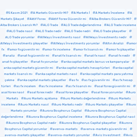
5 Kasım 2021
A Markets Güvenilir Mi?
A Markets İ
A Markets İnceleme
A
Markets Şikayet
Aktif Forex
Aktif Forex Güvenilir mi
Alba Brokers Güvenilir Mi?
Alba Brokers Lisanslı Mı?
ALG Trade
ALG Trade değerlendirme
ALG Trade inceleme
ALG Trade nasıl
ALG Trade nedir
ALG Trade nedri
ALG Trade şikayetler
ALG Trade yorumlar
AllWays İnvestments nasıl
AllWays İnvestments nedir
AllWays İnvestments şikayetler
AllWays İnvestments yorumlar
Altın Analizi
amor
fx
amor fx güvenilir mi
amor fx inceleme
amor fx lisanslı mı
amor fx şikayetler
analiz
anat fx güvenilir mi
anat fx lisanslı mı
anat fx nasıl
anat fx nedir
anat fx şikayetler
anat fx yorumlar
anka capital markets bonus ve kampanyalar
anka capital markets güvenilir mi
anka capital markets hesap türleri
anka capital
markets lisanslı mı
anka capital markets nasıl
anka capital markets para yatırma
çekme
anka capital markets şikayetler
as fx
as fx güvenilir mi
as fx hesap
türleri
as fx incelem
as fx inceleme
as fx lisanslı mı
asal forex güvenilir mi
asal forex nasıl
asal forex nedir
asal forex şikayetler
asal forex yorumlar
Auro
Markets
Auro Markets açıklama
Auro Markets değerlendirme
Auro Markets
inceleme
Auro Markets nasıl
Auro Markets nedir
Auro Markets şikayetler
Auro
Markets yorumlar
Aurora Bosphorus Capital
Aurora Bosphorus Capital
değerlendirme
Aurora Bosphorus Capital inceleme
Aurora Bosphorus Capital nasıl
Aurora Bosphorus Capital nedir
Aurora Bosphorus Capital şikayetler
Aurora
Bosphorus Capital yorumlar
avenva-markets
avenva-markets güvenilir mi
avenva-markets şikayetler
avenva-markets yorumlar
Avis Investment
Avis