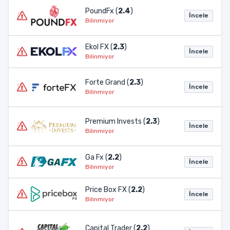
PoundFx (
2.4
)
İncele
Bilinmiyor
Ekol FX (
2.3
)
İncele
Bilinmiyor
Forte Grand (
2.3
)
İncele
Bilinmiyor
Premium Invests (
2.3
)
İncele
Bilinmiyor
Ga Fx (
2.2
)
İncele
Bilinmiyor
Price Box FX (
2.2
)
İncele
Bilinmiyor
Capital Trader (
2.2
)