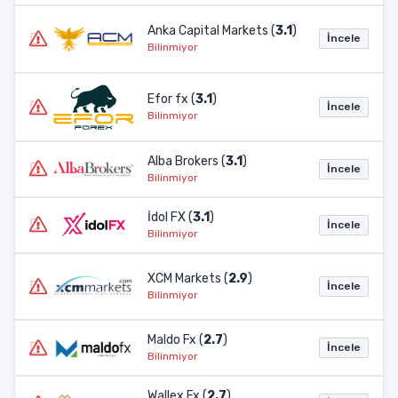
Anka Capital Markets (
3.1
)
İncele
Bilinmiyor
Efor fx (
3.1
)
İncele
Bilinmiyor
Alba Brokers (
3.1
)
İncele
Bilinmiyor
İdol FX (
3.1
)
İncele
Bilinmiyor
XCM Markets (
2.9
)
İncele
Bilinmiyor
Maldo Fx (
2.7
)
İncele
Bilinmiyor
Wallex Fx (
2.7
)