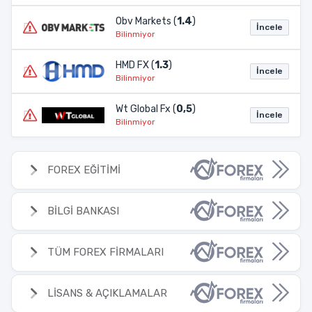
Obv Markets (
1.4
)
İncele
Bilinmiyor
HMD FX (
1.3
)
İncele
Bilinmiyor
Wt Global Fx (
0,5
)
İncele
Bilinmiyor
FOREX EĞİTİMİ
BİLGİ BANKASI
TÜM FOREX FİRMALARI
LİSANS & AÇIKLAMALAR