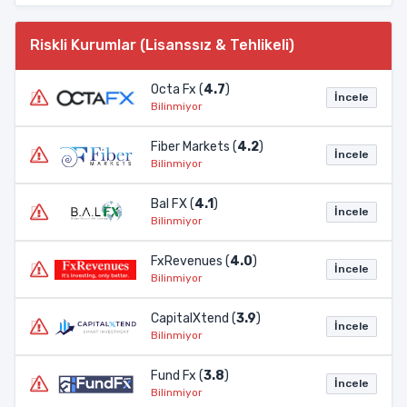
Riskli Kurumlar (Lisanssız & Tehlikeli)
Octa Fx (
4.7
)
İncele
Bilinmiyor
Fiber Markets (
4.2
)
İncele
Bilinmiyor
Bal FX (
4.1
)
İncele
Bilinmiyor
FxRevenues (
4.0
)
İncele
Bilinmiyor
CapitalXtend (
3.9
)
İncele
Bilinmiyor
Fund Fx (
3.8
)
İncele
Bilinmiyor