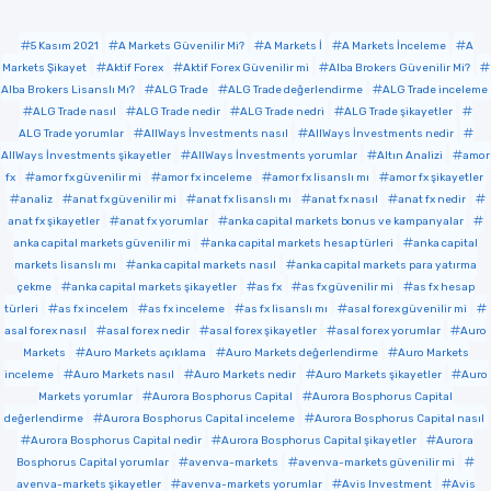
5 Kasım 2021
A Markets Güvenilir Mi?
A Markets İ
A Markets İnceleme
A
Markets Şikayet
Aktif Forex
Aktif Forex Güvenilir mi
Alba Brokers Güvenilir Mi?
Alba Brokers Lisanslı Mı?
ALG Trade
ALG Trade değerlendirme
ALG Trade inceleme
ALG Trade nasıl
ALG Trade nedir
ALG Trade nedri
ALG Trade şikayetler
ALG Trade yorumlar
AllWays İnvestments nasıl
AllWays İnvestments nedir
AllWays İnvestments şikayetler
AllWays İnvestments yorumlar
Altın Analizi
amor
fx
amor fx güvenilir mi
amor fx inceleme
amor fx lisanslı mı
amor fx şikayetler
analiz
anat fx güvenilir mi
anat fx lisanslı mı
anat fx nasıl
anat fx nedir
anat fx şikayetler
anat fx yorumlar
anka capital markets bonus ve kampanyalar
anka capital markets güvenilir mi
anka capital markets hesap türleri
anka capital
markets lisanslı mı
anka capital markets nasıl
anka capital markets para yatırma
çekme
anka capital markets şikayetler
as fx
as fx güvenilir mi
as fx hesap
türleri
as fx incelem
as fx inceleme
as fx lisanslı mı
asal forex güvenilir mi
asal forex nasıl
asal forex nedir
asal forex şikayetler
asal forex yorumlar
Auro
Markets
Auro Markets açıklama
Auro Markets değerlendirme
Auro Markets
inceleme
Auro Markets nasıl
Auro Markets nedir
Auro Markets şikayetler
Auro
Markets yorumlar
Aurora Bosphorus Capital
Aurora Bosphorus Capital
değerlendirme
Aurora Bosphorus Capital inceleme
Aurora Bosphorus Capital nasıl
Aurora Bosphorus Capital nedir
Aurora Bosphorus Capital şikayetler
Aurora
Bosphorus Capital yorumlar
avenva-markets
avenva-markets güvenilir mi
avenva-markets şikayetler
avenva-markets yorumlar
Avis Investment
Avis