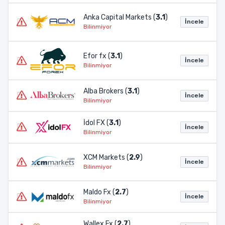
Anka Capital Markets (
3.1
)
İncele
Bilinmiyor
Efor fx (
3.1
)
İncele
Bilinmiyor
Alba Brokers (
3.1
)
İncele
Bilinmiyor
İdol FX (
3.1
)
İncele
Bilinmiyor
XCM Markets (
2.9
)
İncele
Bilinmiyor
Maldo Fx (
2.7
)
İncele
Bilinmiyor
Wallex Fx (
2.7
)