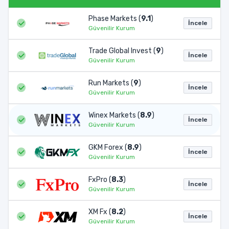
Phase Markets (
9.1
)
İncele
Güvenilir Kurum
Trade Global Invest (
9
)
İncele
Güvenilir Kurum
Run Markets (
9
)
İncele
Güvenilir Kurum
Winex Markets (
8.9
)
İncele
Güvenilir Kurum
GKM Forex (
8.9
)
İncele
Güvenilir Kurum
FxPro (
8.3
)
İncele
Güvenilir Kurum
XM Fx (
8.2
)
İncele
Güvenilir Kurum