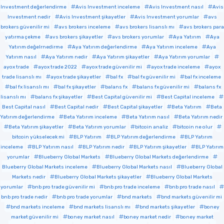
Investment değerlendirme
Avis Investment inceleme
Avis Investment nasıl
Avis
Investment nedir
Avis Investment şikayetler
Avis Investment yorumlar
avs
brokers güvenilir mi
avs brokers inceleme
avs brokers lisanslı mı
avs brokers para
yatırma çekme
avs brokers şikayetler
avs brokers yorumlar
Aya Yatırım
Aya
Yatırım değelrnedirme
Aya Yatırım değerlendirme
Aya Yatırım inceleme
Aya
Yatırım nasıl
Aya Yatırım nedir
Aya Yatırım şikayetler
Aya Yatırım yorumlar
ayox trade
ayox trade 2022
ayox trade güvenilir mi
ayox trade inceleme
ayox
trade lisanslı mı
ayox trade şikayetler
bal fx
bal fx güvenilir mi
bal fx inceleme
bal fx lisanslı mı
bal fx şikayetler
balans fx
balans fx güvenilir mi
balans fx
lisanslı mı
balans fx şikayetler
Best Capital güvenilir mi
Best Capital inceleme
Best Capital nasıl
Best Capital nedir
Best Capital şikayetler
Beta Yatırım
Beta
Yatırım değerlendirme
Beta Yatırım inceleme
Beta Yatırım nasıl
Beta Yatırım nedir
Beta Yatırım şikayetler
Beta Yatırım yorumlar
bitcoin analiz
bitcoin ne olur
bitcoin yükselecek mi
BLP Yatırım
BLP Yatırım değerlendirme
BLP Yatırım
inceleme
BLP Yatırım nasıl
BLP Yatırım nedir
BLP Yatırım şikayetler
BLP Yatırım
yorumlar
Blueberry Global Markets
Blueberry Global Markets değerlendirme
Blueberry Global Markets inceleme
Blueberry Global Markets nasıl
Blueberry Global
Markets nedir
Blueberry Global Markets şikayetler
Blueberry Global Markets
yorumlar
bnb pro trade güvenilir mi
bnb pro trade inceleme
bnb pro trade nasıl
bnb pro trade nedir
bnb pro trade yorumlar
bnd markets
bnd markets güvenilir mi
bnd markets inceleme
bnd markets lisanslı mı
bnd markets şikayetler
boney
market güvenilir mi
boney market nasıl
boney market nedir
boney market