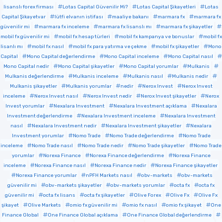
lisanslı forex firması
Lotas Capital Güvenilir Mi?
Lotas Capital Şikayetleri
Lotas
Capital Şikayetvar
lütfi elvanın istifası
maaliye bakanı
marmara fx
marmara fx
güvenilir mi
marmara fx inceleme
marmara fx lisanslı mı
marmara fx şikayetler
mobil fx güvenilir mi
mobil fx hesap türleri
mobil fx kampanya ve bonuslar
mobil fx
lisanlı mı
mobil fx nasıl
mobil fx para yatırma ve çekme
mobil fx şikayetler
Mono
Capital
Mono Capital değerlendirme
Mono Capital inceleme
Mono Capital nasıl
Mono Capital nedir
Mono Capital şikayetler
Mono Capital yorumlar
Mulkanis
Mulkanis değerlendirme
Mulkanis inceleme
Mulkanis nasıl
Mulkanis nedir
Mulkanis şikayetler
Mulkanis yorumlar
nedir
Nerox Invest
Nerox Invest
inceleme
Nerox Invest nasıl
Nerox Invest nedir
Nerox Invest şikayetler
Nerox
Invest yorumlar
Nexalara Investment
Nexalara Investment açıklama
Nexalara
Investment değerlendirme
Nexalara Investment inceleme
Nexalara Investment
nasıl
Nexalara Investment nedir
Nexalara Investment şikayetler
Nexalara
Investment yorumlar
Nomo Trade
Nomo Trade değerlendirme
Nomo Trade
inceleme
Nomo Trade nasıl
Nomo Trade nedir
Nomo Trade şikayetler
Nomo Trade
yorumlar
Norexa Finance
Norexa Finance değerlendirme
Norexa Finance
inceleme
Norexa Finance nasıl
Norexa Finance nedir
Norexa Finance şikayetler
Norexa Finance yorumlar
nPFH Markets nasıl
obv-markets
obv-markets
güvenilir mi
obv-markets şikayetler
obv-markets yorumlar
octa fx
octa fx
güvenilir mi
octa fx lisans
octa fx şikayetler
Olive Forex
Olive Fx
Olive Fx
şikayet
Olive Markets
omio fx güvenilir mi
omio fx nasıl
omio fx şikayet
One
Finance Global
One Finance Global açıklama
One Finance Global değerlendirme