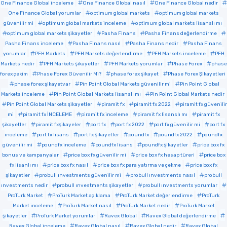
One Finance Global inceleme
One Finance Global nasıl
One Finance Global nedir
One Finance Global yorumlar
optimum global markets
optimum global markets
güvenilir mi
optimum global markets inceleme
optimum global markets lisanslı mı
optimum global markets şikayetler
Pasha Finans
Pasha Finans değerlendirme
Pasha Finans inceleme
Pasha Finans nasıl
Pasha Finans nedir
Pasha Finans
yorumlar
PFH Markets
PFH Markets değerlendirme
PFH Markets inceleme
PFH
Markets nedir
PFH Markets şikayetler
PFH Markets yorumlar
Phase Forex
phase
forex çekim
Phase Forex Güvenilir Mi?
phase forex şikayet
Phase Forex Şikayetleri
phase forex şikayetvar
Pin Point Global Markets güvenilir mi
Pin Point Global
Markets inceleme
Pin Point Global Markets lisanslı mı
Pin Point Global Markets nedir
Pin Point Global Markets şikayetler
piramit fx
piramit fx 2022
piramit fx güvenilir
mi
piramit fx İNCELEME
piramit fx inceleme
piramit fx lisanslı mı
piramit fx
şikayetler
piramit fxşikayeler
port fx
port fx 2022
port fx güvenilir mi
port fx
inceleme
port fx lisans
port fx şikayetler
poundfx
poundfx 2022
poundfx
güvenilir mi
poundfx inceleme
poundfx lisans
poundfx şikayetler
price box fx
bonus ve kampanyalar
price box fx güvenilir mi
price box fx hesap türeri
price box
fx lisanlı mı
price box fx nasıl
price box fx para yatırma ve çekme
price box fx
şikayetler
probull ınvestments güvenilir mi
probull ınvestments nasıl
probull
ınvestments nedir
probull ınvestments şikayetler
probull ınvestments yorumlar
ProTurk Market
ProTurk Market açıklama
ProTurk Market değerlendirme
ProTurk
Market inceleme
ProTurk Market nasıl
ProTurk Market nedir
ProTurk Market
şikayetler
ProTurk Market yorumlar
Ravex Global
Ravex Global değerlendirme
Ravex Global inceleme
Ravex Global nasıl
Ravex Global nedir
Ravex Global