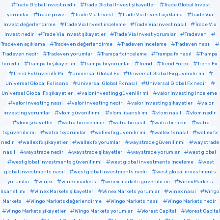
Trade Global Invest nedir
Trade Global Invest şikayetler
Trade Global Invest
yorumlar
trade power
Trade Via Invest
Trade Via Invest açıklama
Trade Via
Invest değerlendirme
Trade Via Invest inceleme
Trade Via Invest nasıl
Trade Via
Invest nedir
Trade Via Invest şikayetler
Trade Via Invest yorumlar
Tradeven
Tradeven açıklama
Tradeven değerlendirme
Tradeven inceleme
Tradeven nasıl
Tradeven nedir
Tradeven yorumlar
Trampa fx inceleme
Trampa fx nasıl
Trampa
fx nedir
Trampa fx şikayetler
Trampa fx yorumlar
Trend
Trend Forex
Trend Fx
Trend Fx Güvenilİr Mi
Universal Global Fx
Universal Global Fx güvenilir mi
Universal Global Fx lisans
Universal Global Fx nasıl
Universal Global Fx nedir
Universal Global Fx şikayetler
valor investing güvenilir mi
valor investing inceleme
valor investing nasıl
valor investing nedir
valor investing şikayetler
valor
investing yorumlar
vlom güvenilir mi
vlom lisanslı mı
vlom nasıl
vlom nedir
vlom şikayetler
wafra fx inceleme
wafra fx nasıl
wafra fx nedir
wafra
fxgüvenilir mi
wafra fxyorumlar
wallex fx güvenilir mi
wallex fx nasıl
wallex fx
nedir
wallex fx şikayetler
wallex fx yorumlar
waystrade güvenilir mi
waystrade
nasıl
waystrade nedir
waystrade şikayetler
waystrade yorumlar
west global
west global investments güvenilir mi
west global investments inceleme
west
global investments nasıl
west global investments nedir
west global investments
yorumlar
winex
winex markets
winex markets güvenilir mi
Winex Markets
lisanslı mı
Winex Markets şikayetler
Winex Markets yorumlar
winex nasıl
Wingo
Markets
Wingo Markets değerlendirme
Wingo Markets nasıl
Wingo Markets nedir
Wingo Markets şikayetler
Wingo Markets yorumlar
Worest Capital
Worest Capital