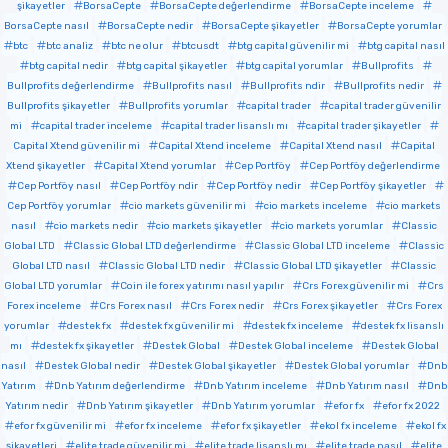
şikayetler
BorsaCepte
BorsaCepte değerlendirme
BorsaCepte inceleme
BorsaCepte nasıl
BorsaCepte nedir
BorsaCepte şikayetler
BorsaCepte yorumlar
btc
btc analiz
btc ne olur
btcusdt
btg capital güvenilir mi
btg capital nasıl
btg capital nedir
btg capital şikayetler
btg capital yorumlar
Bullprofits
Bullprofits değerlendirme
Bullprofits nasıl
Bullprofits ndir
Bullprofits nedir
Bullprofits şikayetler
Bullprofits yorumlar
capital trader
capital trader güvenilir
mi
capital trader inceleme
capital trader lisanslı mı
capital trader şikayetler
Capital Xtend güvenilir mi
Capital Xtend inceleme
Capital Xtend nasıl
Capital
Xtend şikayetler
Capital Xtend yorumlar
Cep Portföy
Cep Portföy değerlendirme
Cep Portföy nasıl
Cep Portföy ndir
Cep Portföy nedir
Cep Portföy şikayetler
Cep Portföy yorumlar
cio markets güvenilir mi
cio markets inceleme
cio markets
nasıl
cio markets nedir
cio markets şikayetler
cio markets yorumlar
Classic
Global LTD
Classic Global LTD değerlendirme
Classic Global LTD inceleme
Classic
Global LTD nasıl
Classic Global LTD nedir
Classic Global LTD şikayetler
Classic
Global LTD yorumlar
Coin ile forex yatırımı nasıl yapılır
Crs Forex güvenilir mi
Crs
Forex inceleme
Crs Forex nasıl
Crs Forex nedir
Crs Forex şikayetler
Crs Forex
yorumlar
destek fx
destek fx güvenilir mi
destek fx inceleme
destek fx lisanslı
mı
destek fx şikayetler
Destek Global
Destek Global inceleme
Destek Global
nasıl
Destek Global nedir
Destek Global şikayetler
Destek Global yorumlar
Dnb
Yatırım
Dnb Yatırım değerlendirme
Dnb Yatırım inceleme
Dnb Yatırım nasıl
Dnb
Yatırım nedir
Dnb Yatırım şikayetler
Dnb Yatırım yorumlar
efor fx
efor fx 2022
efor fx güvenilir mi
efor fx inceleme
efor fx şikayetler
ekol fx inceleme
ekol fx
şikayetleri
elite trade güvenilir mi
elite trade lisanslı mı
elite trade nasıl
elite