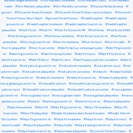
Markets değerlendirme
Grn Markets inceleme
Grn Markets nasıl
Grn Markets
nedir
Grn Markets şikayetler
Grn Markets yorumlar
Güncel Shiba Analizi
güveni
Güvenilir forex firmaları
Güvenilir Forex Firması nasıl anlaşılır
Güvenilir
Forex Firması Nasıl Seçili
güvenli forex firması
hedef capital
hedef capital
güvenilir mi
hedef capital inceleme
hedef capital lisanslı mı
hedef capital
şikayetler
Hızlı Forex
Hızlı Fx
Hızlı Fx Güvenilir Mi
hot forex
hot forex 2022
hot forex güvenilir mi
hot forex inceleme
hot forex lisanslı mı
hot forex
şikayetler
Hun fx güvenilir mi
Hun fx inceleme
Hun fx nasıl
Hun fx nedir
Hun fx şikayetler
Hun fx yorumlar
idol fx bonus ve kampanyalar
İdol FX güvenilir
mi
idol fx güvenilir mi
idol fx hesap türleri
idol fx lisans
İdol FX lisanslı m
idol fx lisanslı mı
İdol FX Nasıl
idol fx nasıl
idol fx para yatırma ve çekme
idol fx
şikayetler
ind yatırım güvenilir mi
ind yatırım inceleme
ind yatırım nasıl
ind
yatırım nedir
ind yatırım şikayetler
ind yatırım yorumlar
index fx
index fx 2022
index fx güvenilir mi
index fx inceleme
index fx lisanslı mı
index fx şikayetler
inova global güvenilir mi
interaktif yatırım
interaktif yatırım güvenilir mi
interaktif
yatırım nasıl
interaktif yatırım şikayetler
interaktif yatırım yorumlar
ınova global
güvenilir mi
ınova global nasıl
ınova global nedir
ınova global şikayetler
ınova
global yorumlar
kale fx
kale fx güvenilir mi
kale fx lisnslı mı
kale fx şikayetler
kale fxinceleme
Klas FX
Klas FX güvenilir mi
Klas FX inceleme
Klas FX
lisanslımı
Klas FX şikayetler
Kripto ile ödeme alan forex firmaları
Kripto Yatırım
Tavsiyeleri
lidya fx güvenilir mi
lidya fx inceleme
lidya fx naıl
lidya fx nasıl
lidya fx nedir
lidya fx şikayetler
lidya trade
lidya trade güvenilir mi
lidya trade
inceleme
lidya trade lisanslı mı
lidya trade şikayetler
Lisanslı Forex Firmaası