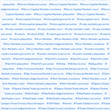
şikayetler
Ravex Global yorumlar
Rossi Capital Markets
Rossi Capital Markets
değerlendirme
Rossi Capital Markets inceleme
Rossi Capital Markets nasıl
Rossi
Capital Markets nedir
Rossi Capital Markets şikayetler
Rossi Capital Markets
yorumlar
rota capital firmaso
rota capital güvenilir mi
rota capital nasıl
rota
capital nedir
rota capital şikayetler
rota capital yorumlar
ruby markets güvenilir
mi
ruby markets inceleme
ruby markets nasıl
ruby markets nedir
ruby markets
yorumlar
ruka fx
ruka fx 2022
ruka fx güvenilir mi
ruka fx lisanslı mı
ruka fx
nasıl
ruka fx şikayetler
Run Markets
Run Markets 2026
Run Markets açıklama
Run Markets avantajları
Run Markets değerlendirme
Run Markets inceleme
Run Markets nasıl
Run Markets nedir
Run Markets yorumlar
sardis markets
sardis markets güvenilir mi
sardis markets lisanslı mı
sardis markets şikayetler
SentiFx
SentiFx değerlendirme
SentiFx inceleme
SentiFx nasıl
SentiFx nedir
SentiFx şikayetler
SentiFx yorumlar
Shiba
Shiba ne olur
Şikayetler
şikayetler
Sky Financial Market
Sky Financial Market güvenilir mi
Sky Financial
Market inceleme
Sky Financial Market lisanslı mı
Sky Financial Market nasıl
Smh
Markets
Smh Markets değerlendirme
Smh Markets inceleme
Smh Markets nasıl
Smh Markets nedir
Smh Markets şikayetler
Smh Markets yorumlar
Space Global
Trade
Space Global Trade güvenilir mi
Space Global Trade şikayet
Space Global
Trade yorumlar
StarTrader
StarTrader değerlendirme
StarTrader inceleme
StarTrader nasıl
StarTrader nedir
StarTrader şikayetler
StarTrader yorumlar
STP
Çalışan Forex Firması Nasıl Anlaşılır
STP Nedir
temel
Trade Global Invest
Trade
Global Invest değerlendirme
Trade Global Invest inceleme
Trade Global Invest nasıl