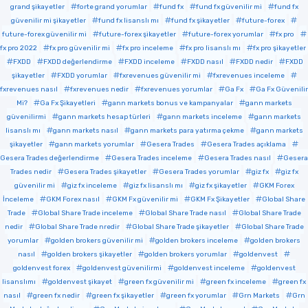
grand şikayetler
forte grand yorumlar
fund fx
fund fx güvenilir mi
fund fx
güvenilir mi şikayetler
fund fx lisanslı mı
fund fx şikayetler
future-forex
future-forex güvenilir mi
future-forex şikayetler
future-forex yorumlar
fx pro
fx pro 2022
fx pro güvenilir mi
fx pro inceleme
fx pro lisanslı mı
fx pro şikayetler
FXDD
FXDD değerlendirme
FXDD inceleme
FXDD nasıl
FXDD nedir
FXDD
şikayetler
FXDD yorumlar
fxrevenues güvenilir mi
fxrevenues inceleme
fxrevenues nasıl
fxrevenues nedir
fxrevenues yorumlar
Ga Fx
Ga Fx Güvenilir
Mi?
Ga Fx Şikayetleri
gann markets bonus ve kampanyalar
gann markets
güvenilirmi
gann markets hesap türleri
gann markets inceleme
gann markets
lisanslı mı
gann markets nasıl
gann markets para yatırma çekme
gann markets
şikayetler
gann markets yorumlar
Gesera Trades
Gesera Trades açıklama
Gesera Trades değerlendirme
Gesera Trades inceleme
Gesera Trades nasıl
Gesera
Trades nedir
Gesera Trades şikayetler
Gesera Trades yorumlar
giz fx
giz fx
güvenilir mi
giz fx inceleme
giz fx lisanslı mı
giz fx şikayetler
GKM Forex
İnceleme
GKM Forex nasıl
GKM Fx güvenilir mi
GKM Fx Şikayetler
Global Share
Trade
Global Share Trade inceleme
Global Share Trade nasıl
Global Share Trade
nedir
Global Share Trade nredir
Global Share Trade şikayetler
Global Share Trade
yorumlar
golden brokers güvenilir mi
golden brokers inceleme
golden brokers
nasıl
golden brokers şikayetler
golden brokers yorumlar
goldenvest
goldenvest forex
goldenvest güvenilirmi
goldenvest inceleme
goldenvest
lisanslımı
goldenvest şikayet
green fx güvenilir mi
green fx inceleme
green fx
nasıl
green fx nedir
green fx şikayetler
green fx yorumlar
Grn Markets
Grn