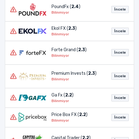
PoundFx (
2.4
)
İncele
Bilinmiyor
Ekol FX (
2.3
)
İncele
Bilinmiyor
Forte Grand (
2.3
)
İncele
Bilinmiyor
Premium Invests (
2.3
)
İncele
Bilinmiyor
Ga Fx (
2.2
)
İncele
Bilinmiyor
Price Box FX (
2.2
)
İncele
Bilinmiyor
Capital Trader (
2.2
)