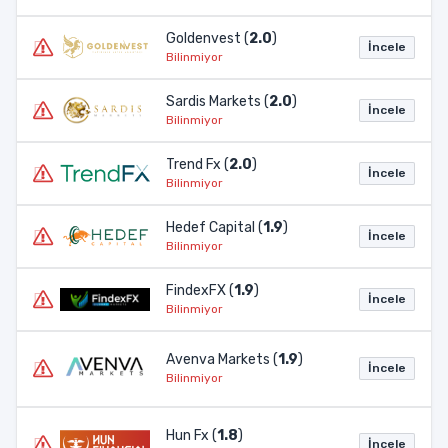
Goldenvest (
2.0
)
İncele
Bilinmiyor
Sardis Markets (
2.0
)
İncele
Bilinmiyor
Trend Fx (
2.0
)
İncele
Bilinmiyor
Hedef Capital (
1.9
)
İncele
Bilinmiyor
FindexFX (
1.9
)
İncele
Bilinmiyor
Avenva Markets (
1.9
)
İncele
Bilinmiyor
Hun Fx (
1.8
)
İncele