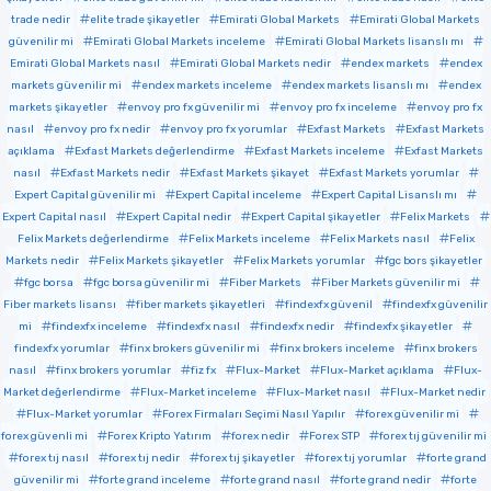
trade nedir
elite trade şikayetler
Emirati Global Markets
Emirati Global Markets
güvenilir mi
Emirati Global Markets inceleme
Emirati Global Markets lisanslı mı
Emirati Global Markets nasıl
Emirati Global Markets nedir
endex markets
endex
markets güvenilir mi
endex markets inceleme
endex markets lisanslı mı
endex
markets şikayetler
envoy pro fx güvenilir mi
envoy pro fx inceleme
envoy pro fx
nasıl
envoy pro fx nedir
envoy pro fx yorumlar
Exfast Markets
Exfast Markets
açıklama
Exfast Markets değerlendirme
Exfast Markets inceleme
Exfast Markets
nasıl
Exfast Markets nedir
Exfast Markets şikayet
Exfast Markets yorumlar
Expert Capital güvenilir mi
Expert Capital inceleme
Expert Capital Lisanslı mı
Expert Capital nasıl
Expert Capital nedir
Expert Capital şikayetler
Felix Markets
Felix Markets değerlendirme
Felix Markets inceleme
Felix Markets nasıl
Felix
Markets nedir
Felix Markets şikayetler
Felix Markets yorumlar
fgc bors şikayetler
fgc borsa
fgc borsa güvenilir mi
Fiber Markets
Fiber Markets güvenilir mi
Fiber markets lisansı
fiber markets şikayetleri
findexfx güvenil
findexfx güvenilir
mi
findexfx inceleme
findexfx nasıl
findexfx nedir
findexfx şikayetler
findexfx yorumlar
finx brokers güvenilir mi
finx brokers inceleme
finx brokers
nasıl
finx brokers yorumlar
fiz fx
Flux-Market
Flux-Market açıklama
Flux-
Market değerlendirme
Flux-Market inceleme
Flux-Market nasıl
Flux-Market nedir
Flux-Market yorumlar
Forex Firmaları Seçimi Nasıl Yapılır
forex güvenilir mi
forex güvenli mi
Forex Kripto Yatırım
forex nedir
Forex STP
forex tıj güvenilir mi
forex tıj nasıl
forex tıj nedir
forex tıj şikayetler
forex tıj yorumlar
forte grand
güvenilir mi
forte grand inceleme
forte grand nasıl
forte grand nedir
forte