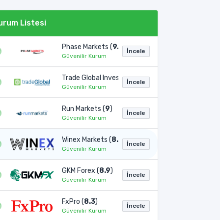
urum Listesi
Phase Markets (
9.1
)
İncele
Güvenilir Kurum
Trade Global Invest (
9
)
İncele
Güvenilir Kurum
Run Markets (
9
)
İncele
Güvenilir Kurum
Winex Markets (
8.9
)
İncele
Güvenilir Kurum
GKM Forex (
8.9
)
İncele
Güvenilir Kurum
FxPro (
8.3
)
İncele
Güvenilir Kurum