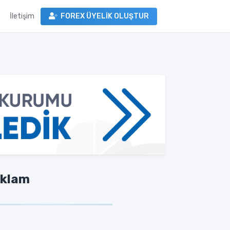
İletişim
FOREX ÜYELİK OLUŞTUR
klam