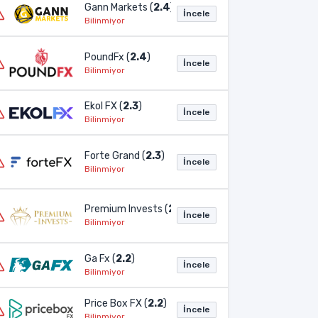
Gann Markets (
2.4
)
İncele
Bilinmiyor
PoundFx (
2.4
)
İncele
Bilinmiyor
Ekol FX (
2.3
)
İncele
Bilinmiyor
Forte Grand (
2.3
)
İncele
Bilinmiyor
Premium Invests (
2.3
)
İncele
Bilinmiyor
Ga Fx (
2.2
)
İncele
Bilinmiyor
Price Box FX (
2.2
)
İncele
Bilinmiyor