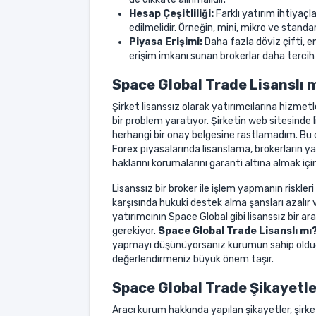
Hesap Çeşitliliği:
Farklı yatırım ihtiyaçl
edilmelidir. Örneğin, mini, mikro ve standar
Piyasa Erişimi:
Daha fazla döviz çifti, em
erişim imkanı sunan brokerlar daha tercih e
Space Global Trade Lisanslı 
Şirket lisanssız olarak yatırımcılarına hizme
bir problem yaratıyor. Şirketin web sitesinde 
herhangi bir onay belgesine rastlamadım. Bu du
Forex piyasalarında lisanslama, brokerların ya
haklarını korumalarını garanti altına almak içi
Lisanssız bir broker ile işlem yapmanın riskleri
karşısında hukuki destek alma şansları azalır v
yatırımcının Space Global gibi lisanssız bir 
gerekiyor.
Space Global Trade Lisanslı mı
yapmayı düşünüyorsanız kurumun sahip olduğu r
değerlendirmeniz büyük önem taşır.
Space Global Trade Şikayetle
Aracı kurum hakkında yapılan şikayetler, şirketi