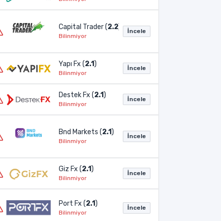
Capital Trader (
2.2
)
İncele
Bilinmiyor
Yapı Fx (
2.1
)
İncele
Bilinmiyor
Destek Fx (
2.1
)
İncele
Bilinmiyor
Bnd Markets (
2.1
)
İncele
Bilinmiyor
Giz Fx (
2.1
)
İncele
Bilinmiyor
Port Fx (
2.1
)
İncele
Bilinmiyor