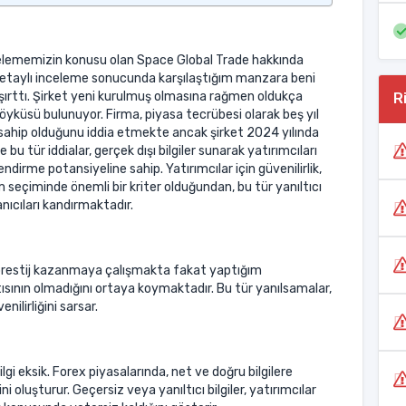
elememizin konusu olan Space Global Trade hakkında
etaylı inceleme sonucunda karşılaştığım manzara beni
şırttı. Şirket yeni kurulmuş olmasına rağmen oldukça
R
 öyküsü bulunuyor. Firma, piyasa tecrübesi olarak beş yıl
ahip olduğunu iddia etmekte ancak şirket 2024 yılında
 bu tür iddialar, gerçek dışı bilgiler sunarak yatırımcıları
endirme potansiyeline sahip. Yatırımcılar için güvenilirlik,
 seçiminde önemli bir kriter olduğundan, bu tür yanıltıcı
lanıcıları kandırmaktadır.
k prestij kazanmaya çalışmakta fakat yaptığım
tısının olmadığını ortaya koymaktadır. Bu tür yanılsamalar,
nilirliğini sarsar.
gi eksik. Forex piyasalarında, net ve doğru bilgilere
 oluşturur. Geçersiz veya yanıltıcı bilgiler, yatırımcılar