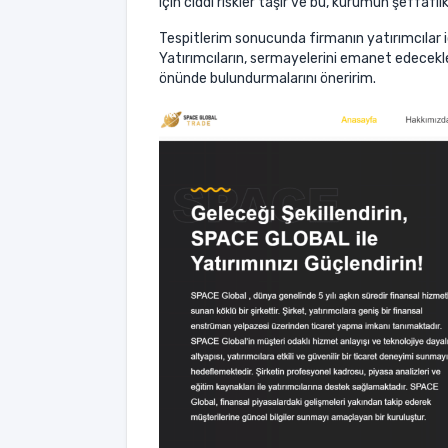
için ciddi riskler taşır ve bu, kurumun şeffafl
Tespitlerim sonucunda firmanın yatırımcılar i
Yatırımcıların, sermayelerini emanet edecekler
önünde bulundurmalarını öneririm.