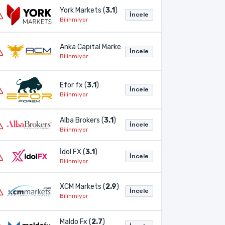
York Markets (
3.1
)
İncele
Bilinmiyor
Anka Capital Markets (
3.1
)
İncele
Bilinmiyor
Efor fx (
3.1
)
İncele
Bilinmiyor
Alba Brokers (
3.1
)
İncele
Bilinmiyor
İdol FX (
3.1
)
İncele
Bilinmiyor
XCM Markets (
2.9
)
İncele
Bilinmiyor
Maldo Fx (
2.7
)