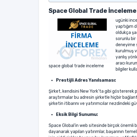
Space Global Trade İnceleme
ugünki inc
yaptığım d
oldukça şa
sorunlu bir
deneyime s
kurulmuş ve
yanlış yönl
aracı kurum
space global trade inceleme
bilgiler kul
Prestijli Adres Yanılsaması:
Şirket, kendisini New York’ta gibi gösterere
araştırmalar bu adresin şirketle hiçbir bağlan
şirketin itibarını ve yatırımcılar nezdindeki güve
Eksik Bilgi Sunumu:
Space Global’in web sitesinde birçok önemli bil
dayanarak yapılan yatırımlar, başarının temelini