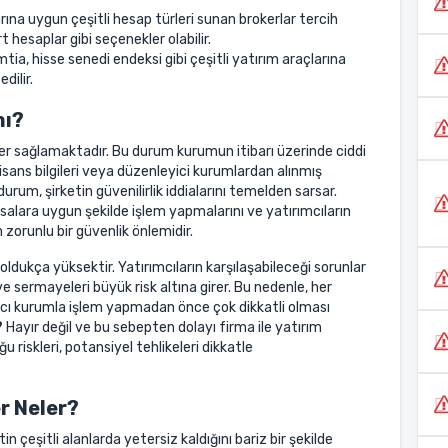
arına uygun çeşitli hesap türleri sunan brokerlar tercih
t hesaplar gibi seçenekler olabilir.
tia, hisse senedi endeksi gibi çeşitli yatırım araçlarına
dilir.
mı?
tler sağlamaktadır. Bu durum kurumun itibarı üzerinde ciddi
lisans bilgileri veya düzenleyici kurumlardan alınmış
rum, şirketin güvenilirlik iddialarını temelden sarsar.
salara uygun şekilde işlem yapmalarını ve yatırımcıların
n zorunlu bir güvenlik önlemidir.
 oldukça yüksektir. Yatırımcıların karşılaşabileceği sorunlar
e sermayeleri büyük risk altına girer. Bu nedenle, her
aracı kurumla işlem yapmadan önce çok dikkatli olması
?
Hayır değil ve bu sebepten dolayı firma ile yatırım
iskleri, potansiyel tehlikeleri dikkatle
r Neler?
n çeşitli alanlarda yetersiz kaldığını bariz bir şekilde