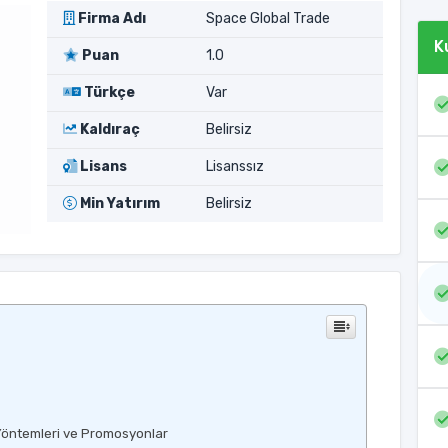
Firma Adı
Space Global Trade
K
Puan
1.0
Türkçe
Var
Kaldıraç
Belirsiz
Lisans
Lisanssız
Min Yatırım
Belirsiz
Yöntemleri ve Promosyonlar