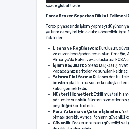
space global trade
Forex Broker Seçerken Dikkat Edilmesi 
Forex piyasasında işlem yapmayı düşünen yatır
yatırım deneyimi için oldukça önemlidir. İşte 
faktörler:
Lisans ve Regülasyon:
Kuruluşun, güveni
ve düzenlendiğinden emin olun. Örneğin,
Almanya’da BaFin veya uluslarası IFCSA gib
İşlem Koşulları:
Spread (alış-satış fiyat 
yapacağınız pariteler ve sunulan kaldıraç 
Yatırım Platformu:
Kullanıcı dostu, tekn
bir işlem platformu sunan kuruluşları terc
kabul görmektedir.
Müşteri Hizmetleri:
Etkili müşteri hizmet
çözümler sunabilir. Müşteri hizmetlerinin 
çeşitliliğini kontrol edin.
Para Yatırma ve Çekme İşlemleri:
Yatı
olması gerekir. Ayrıca, fonların güvenliği 
Güvenlik:
Broker’ın sunucu güvenliği ve i
de dikkate alınmalıdır.