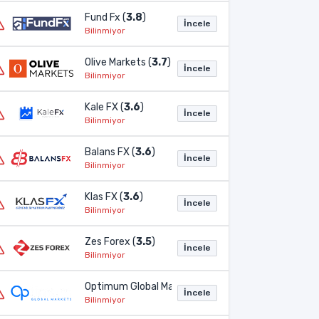
Fund Fx (
3.8
)
İncele
Bilinmiyor
Olive Markets (
3.7
)
İncele
Bilinmiyor
Kale FX (
3.6
)
İncele
Bilinmiyor
Balans FX (
3.6
)
İncele
Bilinmiyor
Klas FX (
3.6
)
İncele
Bilinmiyor
Zes Forex (
3.5
)
İncele
Bilinmiyor
Optimum Global Markets (
3.2
)
İncele
Bilinmiyor