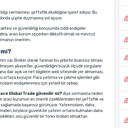
i bilgi vermemesi, şeffaflık eksikliğine işaret ediyor. Bu
akkında şüphe duymasına yol açıyor.
itesi ve güvenilirliği konusunda ciddi endişeler
dına, aracı kurum seçerken dikkatli olmalı ve mevcut
urmanızı öneririm.
 mi?
rim var. Broker olarak tanınan bu şirketin lisanssız olması
meyen şikayetler, güvenilirliğini büyük ölçüde sorgulanır
ığına dair açık ve net bilgilerin web sitesinde yer almaması,
nu ortaya koyuyor. Para yatırma ve çekme işlemleri gibi
mcıların endişelenmesi için yeterli bir sebep.
ace Global Trade güvenilir mi?
diye sormasına neden
r aracı kurumun en önemli özelliklerinden biri şeffaflık ve
rı sağlamada başarısız görünüyor. Yatırımcıların, daha
eleri, böylece güvenli bir yatırım ortamı bulmaları daha
iklikleri, onu güvenilir bir forex brokerı olmaktan