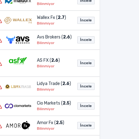
İncele
Bilinmiyor
Wallex Fx (
2.7
)
İncele
Bilinmiyor
Avs Brokers (
2.6
)
İncele
Bilinmiyor
AS FX (
2.6
)
İncele
Bilinmiyor
Lidya Trade (
2.6
)
İncele
Bilinmiyor
Cio Markets (
2.5
)
İncele
Bilinmiyor
Amor Fx (
2.5
)
İncele
Bilinmiyor