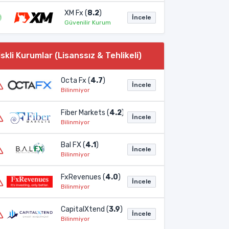
XM Fx (
8.2
)
İncele
Güvenilir Kurum
iskli Kurumlar (Lisanssız & Tehlikeli)
Octa Fx (
4.7
)
İncele
Bilinmiyor
Fiber Markets (
4.2
)
İncele
Bilinmiyor
Bal FX (
4.1
)
İncele
Bilinmiyor
FxRevenues (
4.0
)
İncele
Bilinmiyor
CapitalXtend (
3.9
)
İncele
Bilinmiyor