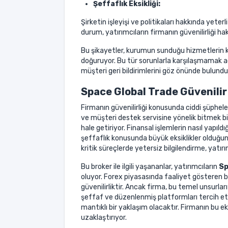
Şeffaflık Eksikliği:
Şirketin işleyişi ve politikaları hakkında yeterl
durum, yatırımcıların firmanın güvenilirliği h
Bu şikayetler, kurumun sunduğu hizmetlerin kal
doğuruyor. Bu tür sorunlarla karşılaşmamak a
müşteri geri bildirimlerini göz önünde bulund
Space Global Trade Güvenilir
Firmanın güvenilirliği konusunda ciddi şüphele
ve müşteri destek servisine yönelik bitmek bil
hale getiriyor. Finansal işlemlerin nasıl yapıld
şeffaflık konusunda büyük eksiklikler olduğu
kritik süreçlerde yetersiz bilgilendirme, yatırı
Bu broker ile ilgili yaşananlar, yatırımcıların
Sp
oluyor. Forex piyasasında faaliyet gösteren bi
güvenilirliktir. Ancak firma, bu temel unsurla
şeffaf ve düzenlenmiş platformları tercih etm
mantıklı bir yaklaşım olacaktır. Firmanın bu eks
uzaklaştırıyor.