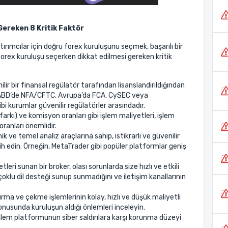
Gereken 8 Kritik Faktör
ımcılar için doğru forex kuruluşunu seçmek, başarılı bir
forex kuruluşu seçerken dikkat edilmesi gereken kritik
lir bir finansal regülatör tarafından lisanslandırıldığından
 ABD’de NFA/CFTC, Avrupa’da FCA, CySEC veya
i kurumlar güvenilir regülatörler arasındadır.
farkı) ve komisyon oranları gibi işlem maliyetleri, işlem
oranları önemlidir.
ik ve temel analiz araçlarına sahip, istikrarlı ve güvenilir
ih edin. Örneğin, MetaTrader gibi popüler platformlar geniş
leri sunan bir broker, olası sorunlarda size hızlı ve etkili
çoklu dil desteği sunup sunmadığını ve iletişim kanallarının
rma ve çekme işlemlerinin kolay, hızlı ve düşük maliyetli
konusunda kuruluşun aldığı önlemleri inceleyin.
şlem platformunun siber saldırılara karşı korunma düzeyi