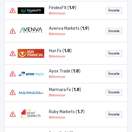
FindexFX (
1.9
)
İncele
Bilinmiyor
Avenva Markets (
1.9
)
İncele
Bilinmiyor
Hun Fx (
1.8
)
İncele
Bilinmiyor
Ayox Trade (
1.8
)
İncele
Bilinmiyor
Marmara Fx (
1.8
)
İncele
Bilinmiyor
Ruby Markets (
1.7
)
İncele
Bilinmiyor