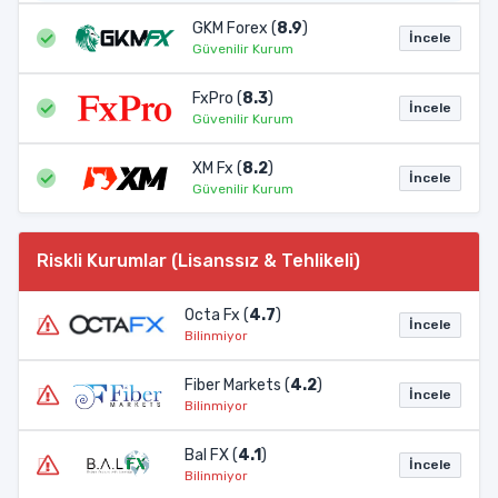
GKM Forex (
8.9
)
İncele
Güvenilir Kurum
FxPro (
8.3
)
İncele
Güvenilir Kurum
XM Fx (
8.2
)
İncele
Güvenilir Kurum
Riskli Kurumlar (Lisanssız & Tehlikeli)
Octa Fx (
4.7
)
İncele
Bilinmiyor
Fiber Markets (
4.2
)
İncele
Bilinmiyor
Bal FX (
4.1
)
İncele
Bilinmiyor