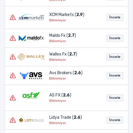
XCM Markets (
2.9
)
İncele
Bilinmiyor
Maldo Fx (
2.7
)
İncele
Bilinmiyor
Wallex Fx (
2.7
)
İncele
Bilinmiyor
Avs Brokers (
2.6
)
İncele
Bilinmiyor
AS FX (
2.6
)
İncele
Bilinmiyor
Lidya Trade (
2.6
)
İncele
Bilinmiyor