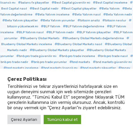
lisanslı mı
balans fx şikayetler
Best Capital güvenilir mi
Best Capital inceleme
Best Capital nasıl
Best Capital nedir
Best Capital şikayetler
Beta Yatırım
Beta
Yatırım değerlendirme
Beta Yatırım inceleme
Beta Yatırım nasıl
Beta Yatırım nedir
Beta Yatırım şikayetler
Beta Yatırım yorumlar
bitcoin analiz
bitcoin ne olur
bitcoin yükselecek mi
BLP Yatırım
BLP Yatırım değerlendirme
BLP Yatırım
inceleme
BLP Yatırım nasıl
BLP Yatırım nedir
BLP Yatırım şikayetler
BLP Yatırım
yorumlar
Blueberry Global Markets
Blueberry Global Markets değerlendirme
Blueberry Global Markets inceleme
Blueberry Global Markets nasıl
Blueberry Global
Markets nedir
Blueberry Global Markets şikayetler
Blueberry Global Markets
yorumlar
bnb pro trade güvenilir mi
bnb pro trade inceleme
bnb pro trade nasıl
bnb pro trade nedir
bnb pro trade yorumlar
bnd markets
bnd markets güvenilir mi
bnd markets inceleme
bnd markets lisanslı mı
bnd markets şikayetler
boney
market güvenilir mi
boney market nasıl
boney market nedir
boney market
Çerez Politikası
şikayetler
BorsaCepte
BorsaCepte değerlendirme
BorsaCepte inceleme
Tercihlerinizi ve tekrar ziyaretlerinizi hatırlayarak size en
BorsaCepte nasıl
BorsaCepte nedir
BorsaCepte şikayetler
BorsaCepte yorumlar
uygun deneyimi sunmak için web sitemizde çerezleri
btc
btc analiz
btc ne olur
btcusdt
btg capital güvenilir mi
btg capital nasıl
kullanıyoruz. “Tümünü Kabul Et” seçeneğine tıklayarak TÜM
btg capital nedir
btg capital şikayetler
btg capital yorumlar
Bullprofits
çerezlerin kullanımına izin vermiş olursunuz. Ancak, kontrollü
Bullprofits değerlendirme
Bullprofits nasıl
Bullprofits ndir
Bullprofits nedir
bir onay vermek için "Çerez Ayarları"nı ziyaret edebilirsiniz.
Bullprofits şikayetler
Bullprofits yorumlar
capital trader
capital trader güvenilir
mi
capital trader inceleme
capital trader lisanslı mı
capital trader şikayetler
Çerez Ayarları
Tümünü kabul et
Capital Xtend güvenilir mi
Capital Xtend inceleme
Capital Xtend nasıl
Capital
Xtend şikayetler
Capital Xtend yorumlar
Cep Portföy
Cep Portföy değerlendirme