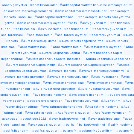
anat fx şikayetler
anat fx yorumlar
anka capital markets bonus ve kampanyalar
anka capital markets güvenilir mi
anka capital markets hesap türleri
anka capital
markets lisanslı mı
anka capital markets nasıl
anka capital markets para yatırma
çekme
anka capital markets şikayetler
as fx
as fx güvenilir mi
as fx hesap
türleri
as fx incelem
as fx inceleme
as fx lisanslı mı
asal forex güvenilir mi
asal forex nasıl
asal forex nedir
asal forex şikayetler
asal forex yorumlar
Auro
Markets
Auro Markets açıklama
Auro Markets değerlendirme
Auro Markets
inceleme
Auro Markets nasıl
Auro Markets nedir
Auro Markets şikayetler
Auro
Markets yorumlar
Aurora Bosphorus Capital
Aurora Bosphorus Capital
değerlendirme
Aurora Bosphorus Capital inceleme
Aurora Bosphorus Capital nasıl
Aurora Bosphorus Capital nedir
Aurora Bosphorus Capital şikayetler
Aurora
Bosphorus Capital yorumlar
avenva-markets
avenva-markets güvenilir mi
avenva-markets şikayetler
avenva-markets yorumlar
Avis Investment
Avis
Investment değerlendirme
Avis Investment inceleme
Avis Investment nasıl
Avis
Investment nedir
Avis Investment şikayetler
Avis Investment yorumlar
avs
brokers güvenilir mi
avs brokers inceleme
avs brokers lisanslı mı
avs brokers para
yatırma çekme
avs brokers şikayetler
avs brokers yorumlar
Aya Yatırım
Aya
Yatırım değelrnedirme
Aya Yatırım değerlendirme
Aya Yatırım inceleme
Aya
Yatırım nasıl
Aya Yatırım nedir
Aya Yatırım şikayetler
Aya Yatırım yorumlar
ayox trade
ayox trade 2022
ayox trade güvenilir mi
ayox trade inceleme
ayox
trade lisanslı mı
ayox trade şikayetler
bal fx
bal fx güvenilir mi
bal fx inceleme
bal fx lisanslı mı
bal fx şikayetler
balans fx
balans fx güvenilir mi
balans fx