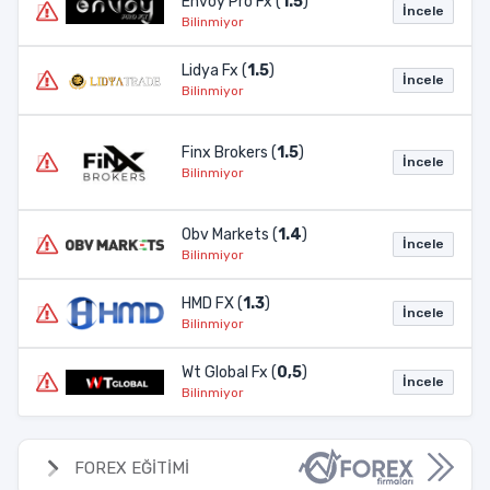
Envoy Pro Fx (
1.5
)
İncele
Bilinmiyor
Lidya Fx (
1.5
)
İncele
Bilinmiyor
Finx Brokers (
1.5
)
İncele
Bilinmiyor
Obv Markets (
1.4
)
İncele
Bilinmiyor
HMD FX (
1.3
)
İncele
Bilinmiyor
Wt Global Fx (
0,5
)
İncele
Bilinmiyor
FOREX EĞİTİMİ