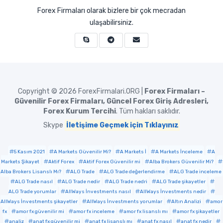
Forex Firmaları olarak bizlere bir çok mecradan
ulaşabilirsiniz.
Copyright © 2026
ForexFirmalari.ORG |
Forex Firmaları –
Güvenilir Forex Firmaları, Güncel Forex Giriş Adresleri,
Forex Kurum Tercihi
. Tüm hakları saklıdır.
Skype
İletişime Geçmek için Tıklayınız
5 Kasım 2021
A Markets Güvenilir Mi?
A Markets İ
A Markets İnceleme
A
Markets Şikayet
Aktif Forex
Aktif Forex Güvenilir mi
Alba Brokers Güvenilir Mi?
Alba Brokers Lisanslı Mı?
ALG Trade
ALG Trade değerlendirme
ALG Trade inceleme
ALG Trade nasıl
ALG Trade nedir
ALG Trade nedri
ALG Trade şikayetler
ALG Trade yorumlar
AllWays İnvestments nasıl
AllWays İnvestments nedir
AllWays İnvestments şikayetler
AllWays İnvestments yorumlar
Altın Analizi
amor
fx
amor fx güvenilir mi
amor fx inceleme
amor fx lisanslı mı
amor fx şikayetler
analiz
anat fx güvenilir mi
anat fx lisanslı mı
anat fx nasıl
anat fx nedir