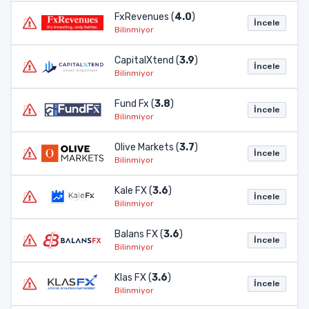
FxRevenues (
4.0
)
İncele
Bilinmiyor
CapitalXtend (
3.9
)
İncele
Bilinmiyor
Fund Fx (
3.8
)
İncele
Bilinmiyor
Olive Markets (
3.7
)
İncele
Bilinmiyor
Kale FX (
3.6
)
İncele
Bilinmiyor
Balans FX (
3.6
)
İncele
Bilinmiyor
Klas FX (
3.6
)
İncele
Bilinmiyor