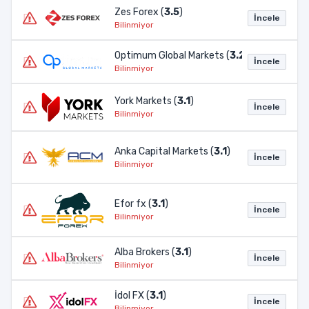
Zes Forex (
3.5
)
İncele
Bilinmiyor
Optimum Global Markets (
3.2
)
İncele
Bilinmiyor
York Markets (
3.1
)
İncele
Bilinmiyor
Anka Capital Markets (
3.1
)
İncele
Bilinmiyor
Efor fx (
3.1
)
İncele
Bilinmiyor
Alba Brokers (
3.1
)
İncele
Bilinmiyor
İdol FX (
3.1
)
İncele
Bilinmiyor