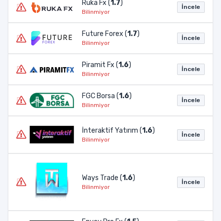
Ruka Fx (
1.7
)
İncele
Bilinmiyor
Future Forex (
1.7
)
İncele
Bilinmiyor
Piramit Fx (
1.6
)
İncele
Bilinmiyor
FGC Borsa (
1.6
)
İncele
Bilinmiyor
İnteraktif Yatırım (
1.6
)
İncele
Bilinmiyor
Ways Trade (
1.6
)
İncele
Bilinmiyor