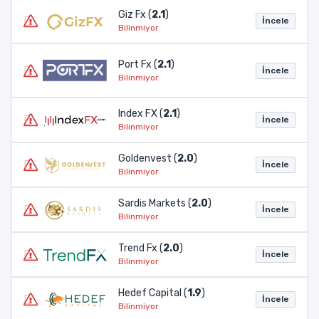
Giz Fx (
2.1
)
İncele
Bilinmiyor
Port Fx (
2.1
)
İncele
Bilinmiyor
Index FX (
2.1
)
İncele
Bilinmiyor
Goldenvest (
2.0
)
İncele
Bilinmiyor
Sardis Markets (
2.0
)
İncele
Bilinmiyor
Trend Fx (
2.0
)
İncele
Bilinmiyor
Hedef Capital (
1.9
)
İncele
Bilinmiyor